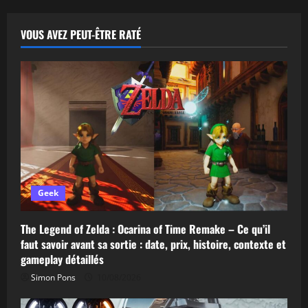
sur
Spider-
Man
Brand
VOUS AVEZ PEUT-ÊTRE RATÉ
New
Day
et
Secret
Wars
Geek
The Legend of Zelda : Ocarina of Time Remake – Ce qu’il
faut savoir avant sa sortie : date, prix, histoire, contexte et
gameplay détaillés
Simon Pons
10/08/2026