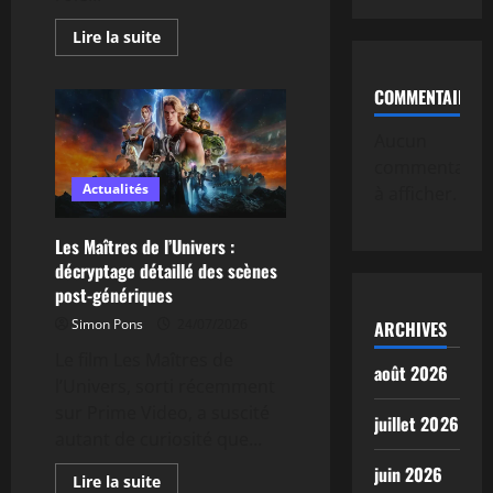
En
Lire la suite
savoir
plus
sur
COMMENTAIRE
Objets
seigneur
des
Aucun
anneaux
:
commentaire
guide
des
Actualités
à afficher.
pièces
emblématiques
à
Les Maîtres de l’Univers :
connaître
décryptage détaillé des scènes
post-génériques
Simon Pons
24/07/2026
ARCHIVES
Le film Les Maîtres de
août 2026
l’Univers, sorti récemment
sur Prime Video, a suscité
juillet 2026
autant de curiosité que...
juin 2026
En
Lire la suite