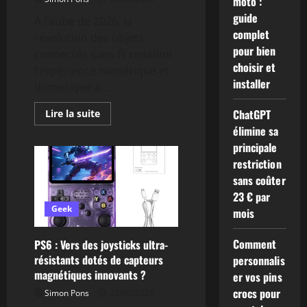
moto :
Kratos
!
guide
À l’aube de 2026, la
complet
révolution des objets
pour bien
connectés sans fil redéfinit
choisir et
l’expérience numérique et
installer
domotique à...
En
ChatGPT
Lire la suite
savoir
élimine sa
plus
sur
principale
Top
7
restriction
des
sans coûter
objets
connectés
23 € par
sans
fil
Geek
mois
à
ne
pas
Comment
PS6 : Vers des joysticks ultra-
manquer
en
résistants dotés de capteurs
personnalis
2026
magnétiques innovants ?
er vos pins
crocs pour
Simon Pons
25/07/2026