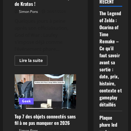
RÉCENT
de Kratos !
Simon Pons
26/07/2026
The Legend
of Zelda :
Quelques jours à peine
Ocarina of
après son officialisation,
Time
God of War : Laufey
Remake –
s’impose déjà comme
Ce qu’il
l’événement phare...
faut savoir
En
Lire la suite
avant sa
savoir
plus
sortie :
sur
date, prix,
God
of
histoire,
War
:
contexte et
La
gameplay
sortie
de
Geek
détaillés
Laufey
annoncée
et
Top 7 des objets connectés sans
Plaque
le
retour
fil à ne pas manquer en 2026
phare led
triomphal
de
Simon Pons
26/07/2026