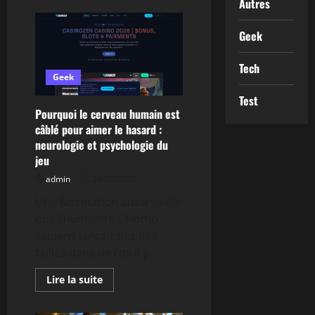
Autres
sur
Nouveautés
disneyland
Geek
paris
2025
:
Tech
ce
qu’il
Geek
faut
savoir
Test
pour
Pourquoi le cerveau humain est
planifier
votre
câblé pour aimer le hasard :
visite
neurologie et psychologie du
jeu
admin
23/07/2026
Une fascination aussi vieille
que l’humanité L’Homo
sapiens lançait des dés
taillés dans de l’os il y...
En
Lire la suite
savoir
plus
sur