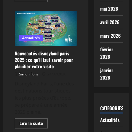
savoir
plus
mai 2026
sur
Les
Maîtres
avril 2026
de
l’Univers
:
décryptage
mars 2026
détaillé
Actualités
des
scènes
février
post-
Nouveautés disneyland paris
génériques
2026
2025 : ce qu’il faut savoir pour
planifier votre visite
janvier
Simon Pons
24/07/2026
2026
Disneyland Paris, l’une des
destinations touristiques
les plus prisées d’Europe,
se prépare à une année
CATEGORIES
2025 pleine...
Actualités
En
Lire la suite
savoir
plus