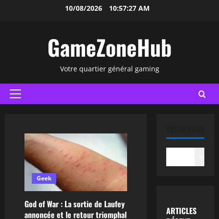
Aller
10/08/2026
10:57:28 AM
au
contenu
GameZoneHub
Votre quartier général gaming
Menu
principal
RECHERCHER
Recher
Geek
God of War : La sortie de Laufey
ARTICLES
annoncée et le retour triomphal