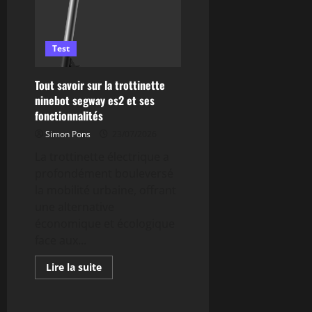
révolutionnaire
français
pour
le
surf
Test
bouleverse
l’industrie
aéronautique
Tout savoir sur la trottinette
ninebot segway es2 et ses
fonctionnalités
Simon Pons
23/07/2026
La trottinette électrique a
profondément bouleversé
la mobilité urbaine, offrant
une alternative
économique et écologique
face aux...
En
Lire la suite
savoir
Geek
plus
sur
Tout