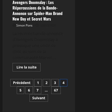
savoir
Avengers Doomsday : Les
sur
Répercussions de la Bande-
la
trottinette
Annonce sur Spider-Man Brand
ninebot
New Day et Secret Wars
segway
es2
Simon Pons
et
22/07/2026
ses
fonctionnalités
La récente bande-annonce
d’Avengers Doomsday a
provoqué une onde de
choc au sein de la
communauté Marvel,...
En
Lire la suite
savoir
plus
sur
Pagination
Avengers
Précédent
1
2
3
4
Doomsday
:
5
6
7
…
67
des
Les
Répercussions
Suivant
de
publications
la
Bande-
Annonce