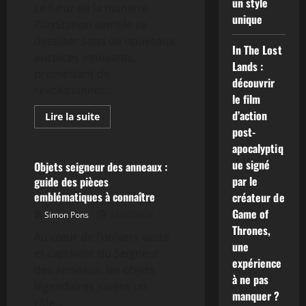
un style
Le futur de la manette
unique
PlayStation semble se
dessiner sous de nouveaux
In The Lost
auspices innovants,
Lands :
promettant de
découvrir
révolutionner...
le film
d’action
En
Lire la suite
savoir
post-
Geek
plus
sur
apocalyptiq
PS6
ue signé
:
Objets seigneur des anneaux :
Vers
par le
guide des pièces
des
joysticks
emblématiques à connaître
créateur de
ultra-
résistants
Game of
Simon Pons
25/07/2026
dotés
Thrones,
de
Au cœur de l’univers vaste
capteurs
une
magnétiques
et captivant du Seigneur
innovants
expérience
des Anneaux, les objets
?
à ne pas
légendaires jouent un
manquer ?
rôle...