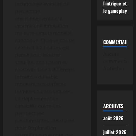
l’intrigue et
technologie avancée de
le gameplay
perception
environnementale, il
incarne une innovation
majeure dans la mobilité
robotique. Chaque pas de
COMMENTAIRE
ce robot à 20 pattes est
Aucun
pensé pour assurer
commentaire
stabilité, adaptation et
à afficher.
réactivité face à différents
terrains – du sable
mouvant aux surfaces
humides ou accidentées.
Ce déploiement de
ARCHIVES
capacités ouvre des
perspectives
août 2026
passionnantes, aussi bien
pour l’exploration
juillet 2026
scientifique que pour des