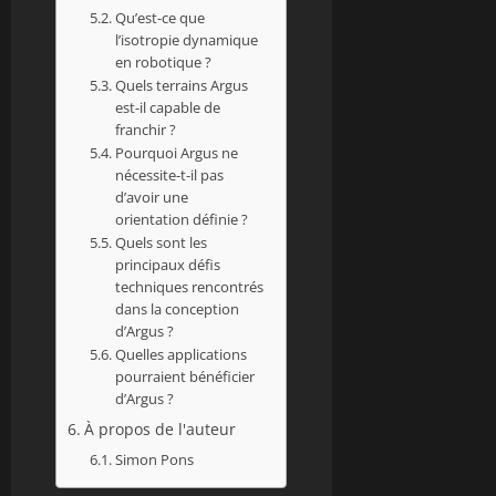
Qu’est-ce que
l’isotropie dynamique
en robotique ?
Quels terrains Argus
est-il capable de
franchir ?
Pourquoi Argus ne
nécessite-t-il pas
d’avoir une
orientation définie ?
Quels sont les
principaux défis
techniques rencontrés
dans la conception
d’Argus ?
Quelles applications
pourraient bénéficier
d’Argus ?
À propos de l'auteur
Simon Pons