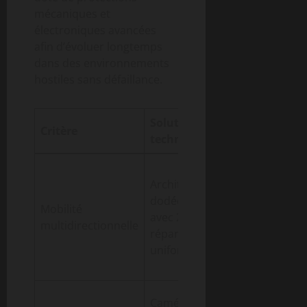
mécaniques et
électroniques avancées
afin d’évoluer longtemps
dans des environnements
hostiles sans défaillance.
Solution
Critère
Avantages
technique
Stress réduit
Architecture
sur
dodécaédrique
mécanismes
Mobilité
avec 20 jambes
mouvement
multidirectionnelle
réparties
fluides dans
uniformément
toutes
directions
Vision 360° 
Caméras de