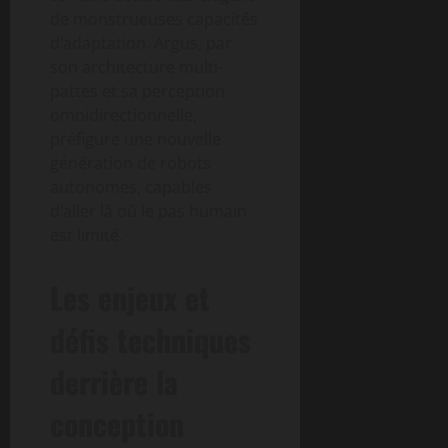
de monstrueuses capacités
d’adaptation. Argus, par
son architecture multi-
pattes et sa perception
omnidirectionnelle,
préfigure une nouvelle
génération de robots
autonomes, capables
d’aller là où le pas humain
est limité.
Les enjeux et
défis techniques
derrière la
conception