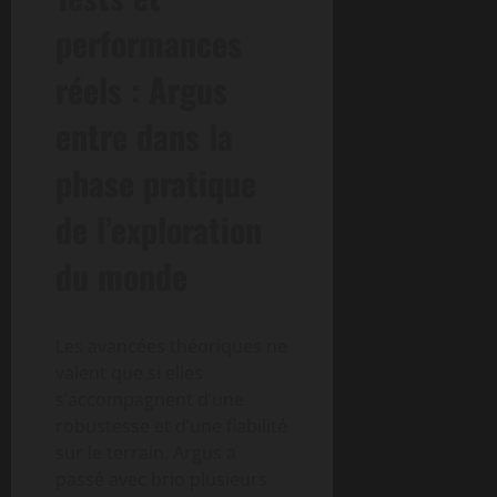
performances
réels : Argus
entre dans la
phase pratique
de l’exploration
du monde
Les avancées théoriques ne
valent que si elles
s’accompagnent d’une
robustesse et d’une fiabilité
sur le terrain. Argus a
passé avec brio plusieurs