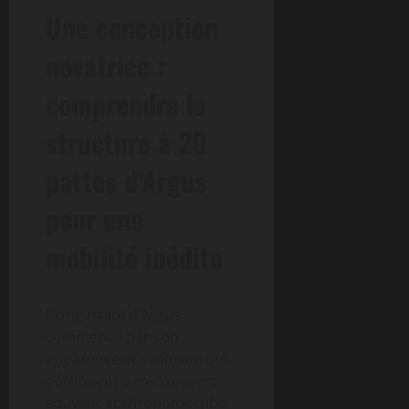
Une conception
novatrice :
comprendre la
structure à 20
pattes d’Argus
pour une
mobilité inédite
L’originalité d’Argus
commence par son
apparence et sa forme qui
détonnent dans l’univers
souvent anthropomorphe