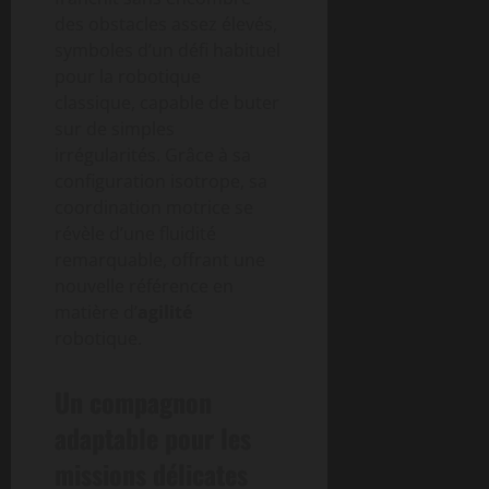
des obstacles assez élevés,
symboles d’un défi habituel
pour la robotique
classique, capable de buter
sur de simples
irrégularités. Grâce à sa
configuration isotrope, sa
coordination motrice se
révèle d’une fluidité
remarquable, offrant une
nouvelle référence en
matière d’
agilité
robotique.
Un compagnon
adaptable pour les
missions délicates