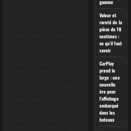
gamme
Dans le paysage en
constante évolution de la
Valeur et
robotique, un nouveau
rareté de la
venu surprend par son
pièce de 10
audace et son ingéniosité :
centimes :
Argus, un robot doté de 20
ce qu’il faut
pattes télescopiques.
savoir
Conçu par une équipe de
chercheurs de l’université
CarPlay
Duke, ce robot ne
prend le
ressemble à aucun autre.
large : une
Là où la plupart des robots
nouvelle
s’inspirent du corps
ère pour
humain ou animal, Argus
l’affichage
adopte une architecture
embarqué
inédite, circulaire et sans
dans les
orientation fixe, capable
bateaux
d’explorer le monde avec
une agilité remarquable.