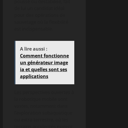
poussé ou destabilisé, fait
de lui un candidat idéal
pour des opérations de
sauvetage où la flexibilité
est indispensable.
A lire aussi :
Comment fonctionne
un générateur image
ia et quelles sont ses
applications
Les perspectives ouvertes à
la robotique mobile sont
vastes, notamment dans
l’exploration subaquatique
ou extra-terrestre, où les
terrains accidentés exigent