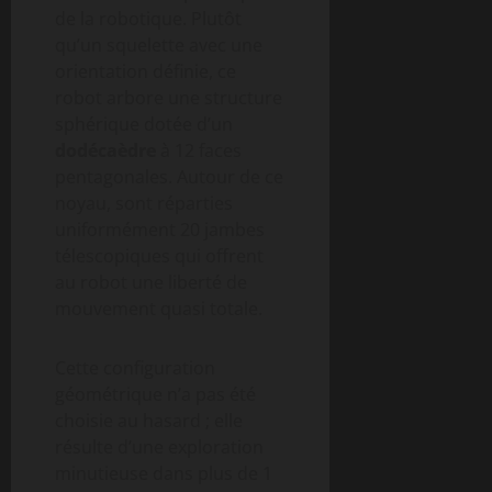
de la robotique. Plutôt
qu’un squelette avec une
orientation définie, ce
robot arbore une structure
sphérique dotée d’un
dodécaèdre
à 12 faces
pentagonales. Autour de ce
noyau, sont réparties
uniformément 20 jambes
télescopiques qui offrent
au robot une liberté de
mouvement quasi totale.
Cette configuration
géométrique n’a pas été
choisie au hasard ; elle
résulte d’une exploration
minutieuse dans plus de 1