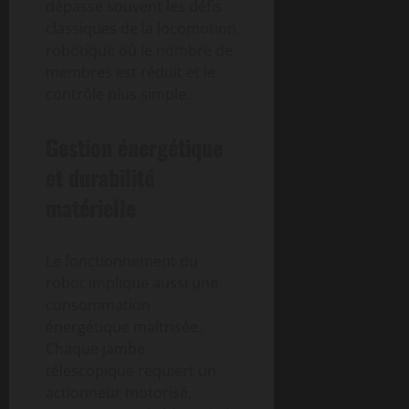
dépasse souvent les défis
classiques de la locomotion
robotique où le nombre de
membres est réduit et le
contrôle plus simple.
Gestion énergétique
et durabilité
matérielle
Le fonctionnement du
robot implique aussi une
consommation
énergétique maîtrisée.
Chaque jambe
télescopique requiert un
actionneur motorisé,