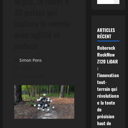
Argus, le robot à
20 pattes qui
explore le monde
ARTICLES
avec agilité et
RÉCENT
audace
Roborock
RockMow
Simon Pons
Z120 LiDAR
:
14/06/2026
l’innovation
11 minutes lues
tout-
terrain qui
révolutionn
e la tonte
de
précision
haut de