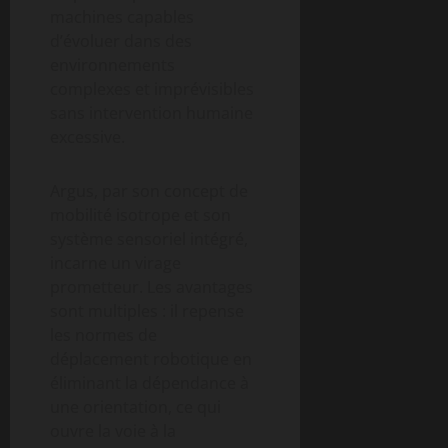
machines capables
d’évoluer dans des
environnements
complexes et imprévisibles
sans intervention humaine
excessive.
Argus, par son concept de
mobilité isotrope et son
système sensoriel intégré,
incarne un virage
prometteur. Les avantages
sont multiples : il repense
les normes de
déplacement robotique en
éliminant la dépendance à
une orientation, ce qui
ouvre la voie à la