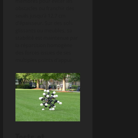
membres pour éviter les
obstacles ou franchir des
seuils jusqu’à 12,7 cm
d’épaisseur. Sur des sols
glissants ou meubles, sa
stabilité est maintenue par
la répartition homogène
des forces issues de ses
multiples points d’appui.
Tests et