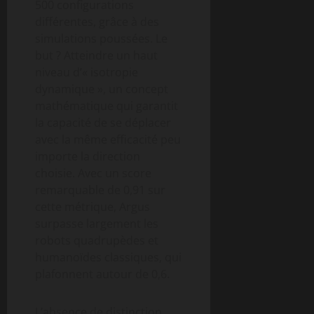
500 configurations
différentes, grâce à des
simulations poussées. Le
but ? Atteindre un haut
niveau d’« isotropie
dynamique », un concept
mathématique qui garantit
la capacité de se déplacer
avec la même efficacité peu
importe la direction
choisie. Avec un score
remarquable de 0,91 sur
cette métrique, Argus
surpasse largement les
robots quadrupèdes et
humanoïdes classiques, qui
plafonnent autour de 0,6.
L’absence de distinction