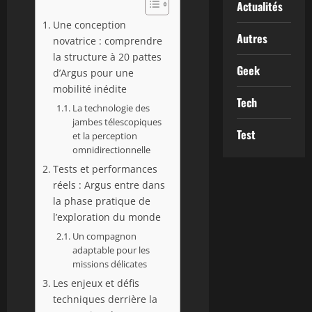
Actualités
Une conception
Autres
novatrice : comprendre
la structure à 20 pattes
Geek
d’Argus pour une
mobilité inédite
Tech
La technologie des
jambes télescopiques
Test
et la perception
omnidirectionnelle
Tests et performances
réels : Argus entre dans
la phase pratique de
l’exploration du monde
Un compagnon
adaptable pour les
missions délicates
Les enjeux et défis
techniques derrière la