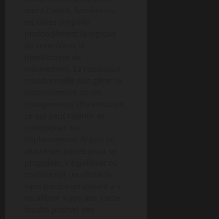
entre l’avant, l’arrière ou
les côtés simplifie
profondément la logique
de contrôle et la
planification de
mouvement. La robotique
traditionnelle doit gérer le
retournement ou les
changements d’orientation,
ce qui peut ralentir et
compliquer les
déplacements. Argus, lui,
ajuste ses pattes pour se
propulser, s’équilibrer ou
contourner un obstacle
sans perdre un instant à «
recalibrer » son axe. Cette
faculté promet des