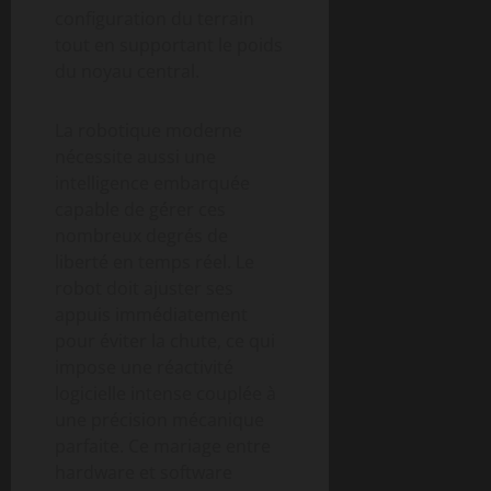
configuration du terrain
tout en supportant le poids
du noyau central.
La robotique moderne
nécessite aussi une
intelligence embarquée
capable de gérer ces
nombreux degrés de
liberté en temps réel. Le
robot doit ajuster ses
appuis immédiatement
pour éviter la chute, ce qui
impose une réactivité
logicielle intense couplée à
une précision mécanique
parfaite. Ce mariage entre
hardware et software