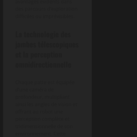
avantages évidents dans
des parcours d’exploration
difficiles ou imprévisibles.
La technologie des
jambes télescopiques
et la perception
omnidirectionnelle
Chaque patte est équipée
d’une caméra de
profondeur, multipliant
ainsi les angles de vision et
offrant au robot une
perception complète et
tridimensionnelle de son
environnement. Cette