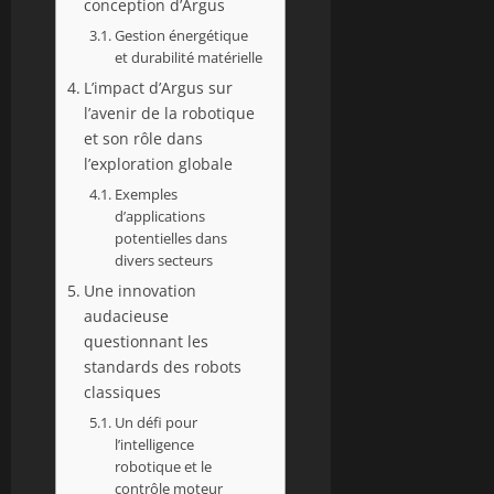
conception d’Argus
Gestion énergétique
et durabilité matérielle
L’impact d’Argus sur
l’avenir de la robotique
et son rôle dans
l’exploration globale
Exemples
d’applications
potentielles dans
divers secteurs
Une innovation
audacieuse
questionnant les
standards des robots
classiques
Un défi pour
l’intelligence
robotique et le
contrôle moteur