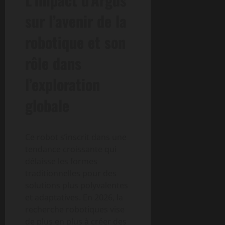
sur l’avenir de la
robotique et son
rôle dans
l’exploration
globale
Ce robot s’inscrit dans une
tendance croissante qui
délaisse les formes
traditionnelles pour des
solutions plus polyvalentes
et adaptatives. En 2026, la
recherche robotiques vise
de plus en plus à créer des