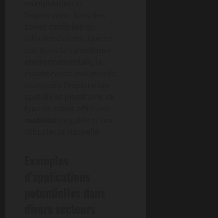
manipulation et
l’exploration dans des
zones confinées ou
difficiles d’accès. Que ce
soit dans la surveillance
environnementale, la
maintenance industrielle,
ou encore l’exploration
spatiale et planétaire, ce
type de robot offre une
mobilité
inégalée et une
robustesse nouvelle.
Exemples
d’applications
potentielles dans
divers secteurs