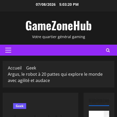
Aller
07/08/2026
5:03:21 PM
au
contenu
GameZoneHub
Votre quartier général gaming
Menu
principal
Accueil
Geek
Argus, le robot à 20 pattes qui explore le monde
avec agilité et audace
RECHERCHER
Geek
Recher