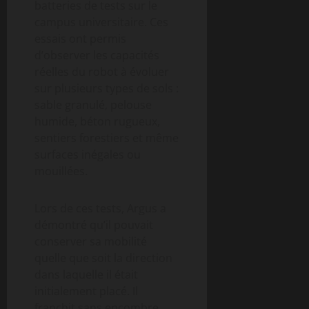
batteries de tests sur le
campus universitaire. Ces
essais ont permis
d’observer les capacités
réelles du robot à évoluer
sur plusieurs types de sols :
sable granulé, pelouse
humide, béton rugueux,
sentiers forestiers et même
surfaces inégales ou
mouillées.
Lors de ces tests, Argus a
démontré qu’il pouvait
conserver sa mobilité
quelle que soit la direction
dans laquelle il était
initialement placé. Il
franchit sans encombre