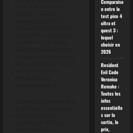
Comparaiso
Grâce à sa conception
n entre le
isotrope, il peut se
test pico 4
déplacer avec efficacité
ultra et
dans toutes les directions
quest 3 :
sans jamais nécessiter de
lequel
se retourner, un exploit
choisir en
technologique qui promet
2026
d’élargir considérablement
les possibilités d’utilisation
Resident
des robots dans des
Evil Code
environnements
Veronica
complexes et variés.
Remake :
Toutes les
infos
L’intérêt d’Argus dépasse le
essentielle
simple exploit mécanique.
s sur la
En combinant une
sortie, le
structure géométrique
prix,
sophistiquée à une