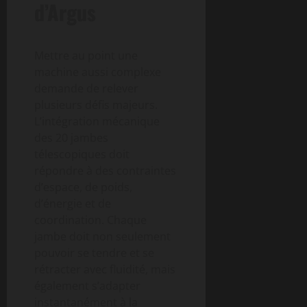
d’Argus
Mettre au point une
machine aussi complexe
demande de relever
plusieurs défis majeurs.
L’intégration mécanique
des 20 jambes
télescopiques doit
répondre à des contraintes
d’espace, de poids,
d’énergie et de
coordination. Chaque
jambe doit non seulement
pouvoir se tendre et se
rétracter avec fluidité, mais
également s’adapter
instantanément à la