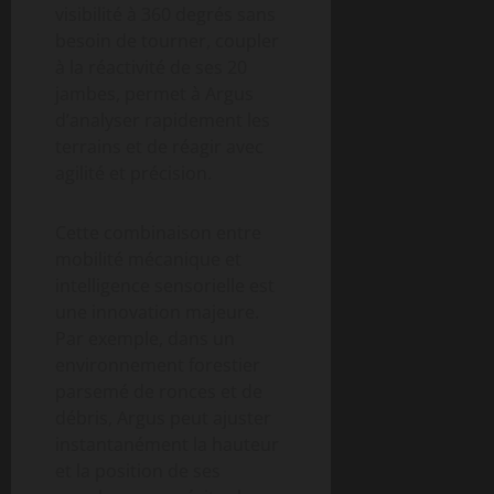
visibilité à 360 degrés sans
besoin de tourner, coupler
à la réactivité de ses 20
jambes, permet à Argus
d’analyser rapidement les
terrains et de réagir avec
agilité et précision.
Cette combinaison entre
mobilité mécanique et
intelligence sensorielle est
une innovation majeure.
Par exemple, dans un
environnement forestier
parsemé de ronces et de
débris, Argus peut ajuster
instantanément la hauteur
et la position de ses