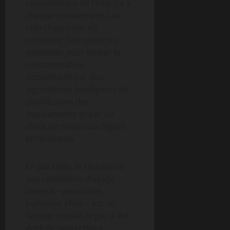
consommant de l’énergie à
chaque mouvement. Les
chercheurs ont dû
concevoir des systèmes
optimisés pour limiter la
consommation,
notamment par des
algorithmes intelligents de
planification des
mouvements et par un
choix de matériaux légers
et résistants.
En parallèle, la résistance
aux conditions d’usage
intensif – poussière,
humidité, choc – est un
facteur crucial. Argus a été
doté de protections