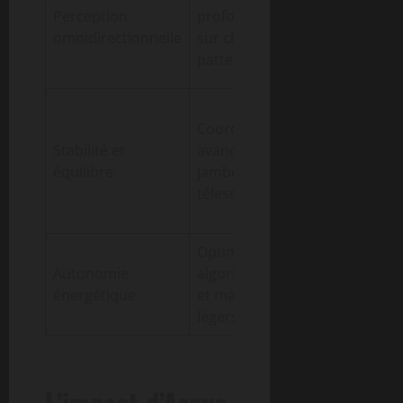
rotation,
Perception
profondeur
meilleure
omnidirectionnelle
sur chaque
analyse de
patte
l’environne
Reprise rapi
Coordination
après
Stabilité et
avancée des
perturbation
équilibre
jambes
franchissem
télescopiques
d’obstacles
jusqu’à 12,7
Optimisation
Longue duré
Autonomie
algorithmique
d’opération,
énergétique
et matériaux
poids maîtri
légers
L’impact d’Argus