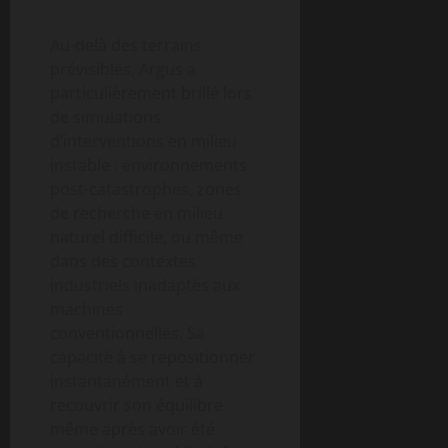
Au-delà des terrains
prévisibles, Argus a
particulièrement brillé lors
de simulations
d’interventions en milieu
instable : environnements
post-catastrophes, zones
de recherche en milieu
naturel difficile, ou même
dans des contextes
industriels inadaptés aux
machines
conventionnelles. Sa
capacité à se repositionner
instantanément et à
recouvrir son équilibre
même après avoir été