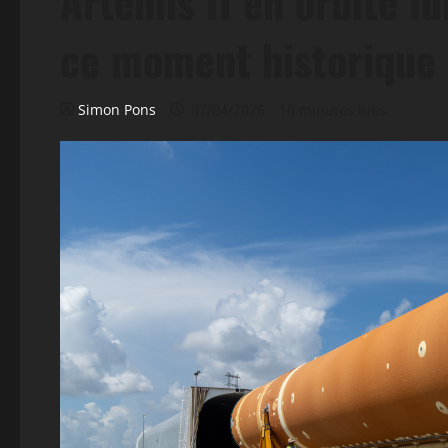
Artemis II en orbite lu
ce moment historique 
Simon Pons
07/04/2026
10 minutes lues