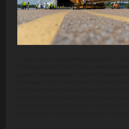
Ce soir marque un tournant majeur dans l’histoi
mission spatiale habitée la plus ambitieuse d
quatre astronautes vont s’élancer dans une od
fois depuis 1972. Ce vol inédit, orchestré par 
technologique. Le vaisseau Orion Integrity, vér
matin à 6h42 dans la « sphère d’influence » lun
Lune prédomine désormais sur celle de la Terr
d’observation rapprochée prévue pour durer e