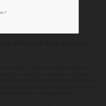
on ?
 pour Artemis II dans son orbite
que une rupture notable avec les précédentes
lèbre pour son périple dramatique en 1970, avait
de la Lune, Artemis II va dépasser cette marque en
tres
. Cette performance est exceptionnelle, non
ature même de la trajectoire choisie.