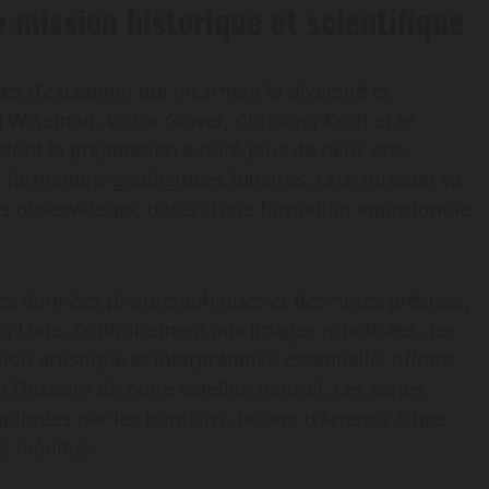
e mission historique et scientifique
es d’exception qui incarnent la diversité et
d Wiseman, Victor Glover, Christina Koch et le
ont la préparation a duré plus de deux ans,
es formations géologiques lunaires. Leur mission va
les observateurs, dotés d’une formation approfondie
es données photographiques et des notes précises,
la Lune. Contrairement aux images robotisées, les
 artistique et interprétative essentielle, offrant
l’histoire de notre satellite naturel. Les zones
lorées par les humains, faisant d’Artemis II une
s inédites.