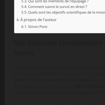
Qui sont les membres de l’équipage ?
Comment suivre le survol en direct ?
Quels sont les objectifs scientifiques de la missi
À propos de l'auteur
Simon Pons
Une trajectoire révolutionnaire
lunaire
L’orbite lunaire de la mission Artemis II mar
explorations habitées. Alors qu’Apollo 13, cé
atteint le record de distance humaine autour 
s’éloignant de la Terre jusqu’à
406 773 kilomè
seulement par la distance, mais aussi par la n