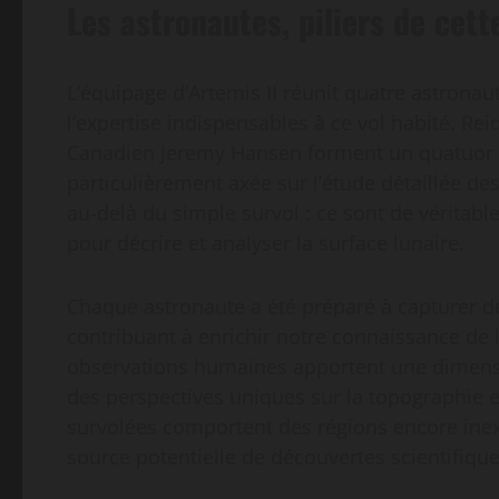
Les astronautes, piliers de cett
L’équipage d’Artemis II réunit quatre astronaut
l’expertise indispensables à ce vol habité. Rei
Canadien Jeremy Hansen forment un quatuor d
particulièrement axée sur l’étude détaillée d
au-delà du simple survol : ce sont de véritab
pour décrire et analyser la surface lunaire.
Chaque astronaute a été préparé à capturer d
contribuant à enrichir notre connaissance de 
observations humaines apportent une dimension
des perspectives uniques sur la topographie et 
survolées comportent des régions encore inexp
source potentielle de découvertes scientifique