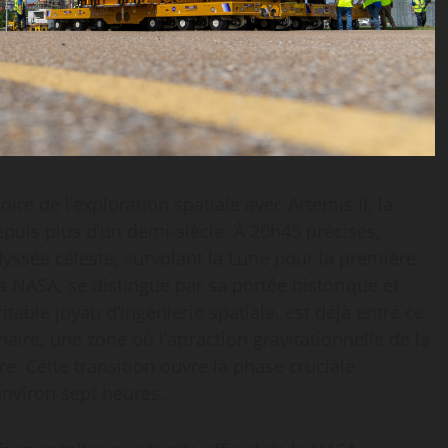
re de l’exploration spatiale avec Artemis II, la
epuis plus d’un demi-siècle. À 20h45 précises,
yssée céleste, survolant la Lune pour la première
la NASA, se distingue par sa portée historique et
itable joyau d’ingénierie spatiale, est déjà entré ce
aire, une zone où l’attraction gravitationnelle de la
e. Cette transition ouvre la phase cruciale
nviron sept heures.