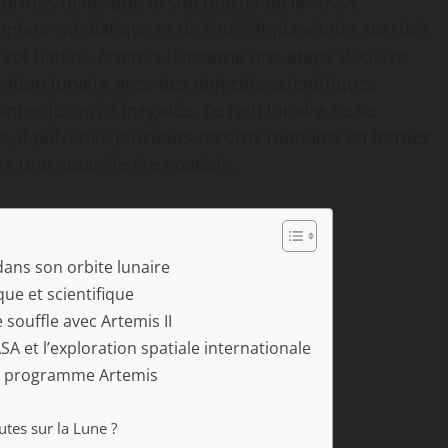
ormes telles que le site officiel de la NASA,
leur médiatique et de l’intérêt planétaire suscités
ol habité, Artemis II incarne une étape décisive
tion lunaire avec des objectifs scientifiques
smos jusqu’ici inégalée. Ce raid lunaire ne se
llo, il pulvérise plusieurs records humains en termes
rs une nouvelle ère spatiale.
dans son orbite lunaire
que et scientifique
souffle avec Artemis II
SA et l’exploration spatiale internationale
du programme Artemis
utes sur la Lune ?