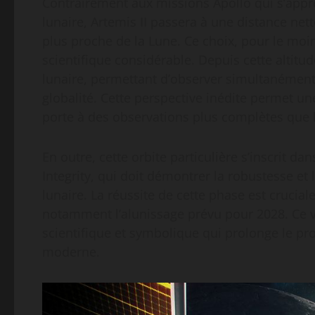
Contrairement aux missions Apollo qui s’appro
lunaire, Artemis II passera à une distance ne
plus proche de la Lune. Ce choix, pour le moi
scientifique considérable. Depuis cette altitud
lunaire, permettant d’observer simultanément 
globalité. Cette perspective inédite permet u
porte à des observations plus complètes que 
En outre, cette orbite particulière s’inscrit d
Integrity, qui doit démontrer la robustesse et
lunaire. La réussite de cette phase est crucial
notamment l’alunissage prévu pour 2028. Ce v
scientifique et symbolique qui prolonge le 
moderne.