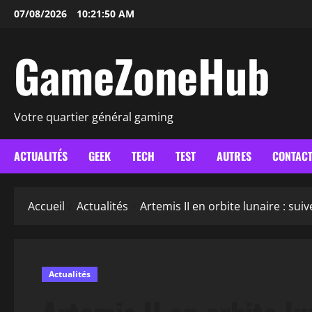
Aller
07/08/2026
10:21:51 AM
au
contenu
GameZoneHub
Votre quartier général gaming
ACTUALITÉS
GEEK
TECH
TEST
AUTRES
CONTAC
Accueil
Actualités
Artemis II en orbite lunaire : su
Actualités