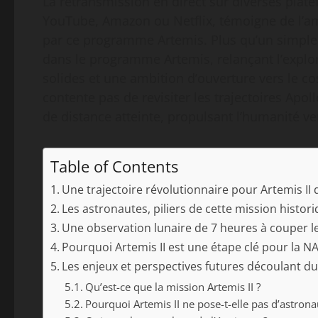
La retransmission en direct sur diverses platef
YouTube, Amazon ou Netflix, témoigne de l’amp
par ce programme Artemis. Plus qu’un simple v
dans le programme Artemis, relançant l’explora
solides et une ambition d’ouverture vers le co
contente pas de revisiter les trajectoires Apo
de distance atteinte, propulsant l’humanité ve
Table of Contents
Une trajectoire révolutionnaire pour Artemis II 
Les astronautes, piliers de cette mission histori
Une observation lunaire de 7 heures à couper le 
Pourquoi Artemis II est une étape clé pour la NA
Les enjeux et perspectives futures découlant 
Qu’est-ce que la mission Artemis II ?
Pourquoi Artemis II ne pose-t-elle pas d’astrona