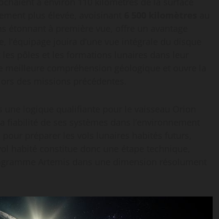
chaient à environ 110 kilomètres de la surface
ttement plus élevée, avoisinant
6 500 kilomètres
au
ns étonnant à première vue, offre un avantage
e, l’équipage jouira d’une vue intégrale du disque
les pôles et les formations lunaires dans leur
ne meilleure compréhension géologique et ouvre la
lors des missions précédentes.
ans une logique qualifiante pour le vaisseau Orion
 la fiabilité de ses systèmes dans l’environnement
e pour préparer les vols lunaires habités futurs,
ol habité constitue donc une étape technique,
programme Artemis dans une dimension résolument