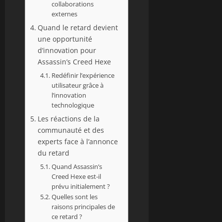
collaborations
externes
Quand le retard devient
une opportunité
d’innovation pour
Assassin’s Creed Hexe
Redéfinir l’expérience
utilisateur grâce à
l’innovation
technologique
Les réactions de la
communauté et des
experts face à l’annonce
du retard
Quand Assassin’s
Creed Hexe est-il
prévu initialement ?
Quelles sont les
raisons principales de
ce retard ?