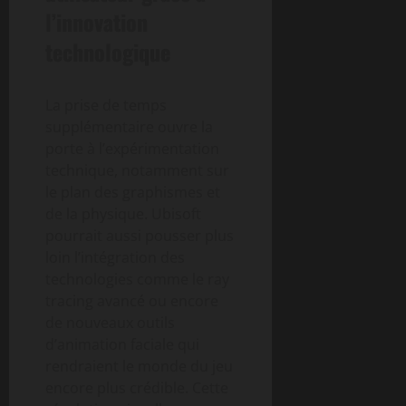
l’innovation
technologique
La prise de temps
supplémentaire ouvre la
porte à l’expérimentation
technique, notamment sur
le plan des graphismes et
de la physique. Ubisoft
pourrait aussi pousser plus
loin l’intégration des
technologies comme le ray
tracing avancé ou encore
de nouveaux outils
d’animation faciale qui
rendraient le monde du jeu
encore plus crédible. Cette