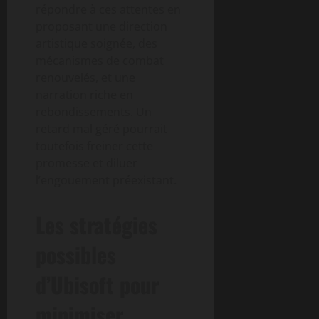
répondre à ces attentes en
proposant une direction
artistique soignée, des
mécanismes de combat
renouvelés, et une
narration riche en
rebondissements. Un
retard mal géré pourrait
toutefois freiner cette
promesse et diluer
l’engouement préexistant.
Les stratégies
possibles
d’Ubisoft pour
minimiser