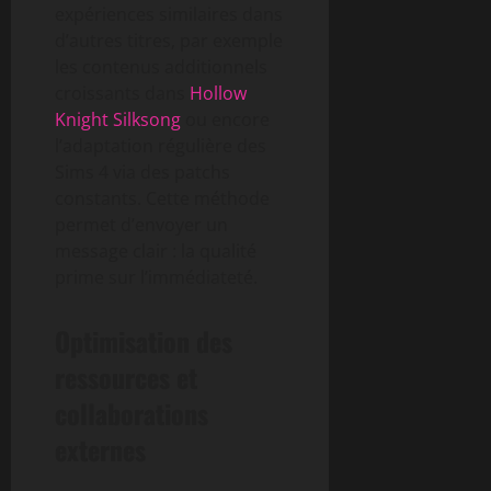
expériences similaires dans
d’autres titres, par exemple
les contenus additionnels
croissants dans
Hollow
Knight Silksong
ou encore
l’adaptation régulière des
Sims 4 via des patchs
constants. Cette méthode
permet d’envoyer un
message clair : la qualité
prime sur l’immédiateté.
Optimisation des
ressources et
collaborations
externes