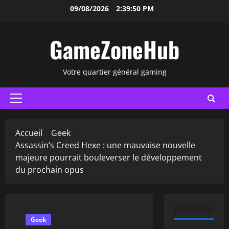
Aller
09/08/2026
2:39:51 PM
au
contenu
GameZoneHub
Votre quartier général gaming
Menu
principal
Accueil
Geek
Assassin’s Creed Hexe : une mauvaise nouvelle
majeure pourrait bouleverser le développement
du prochain opus
RECHERCHER
Geek