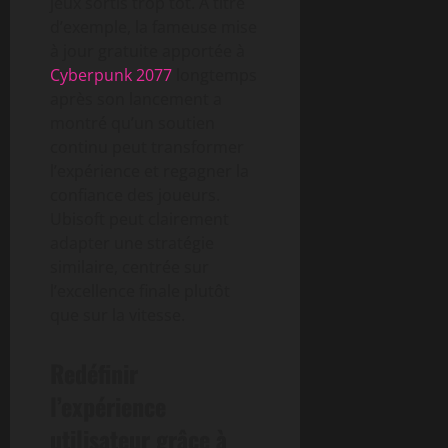
jeux sortis trop tôt. À titre
d’exemple, la fameuse mise
à jour gratuite apportée à
Cyberpunk 2077
longtemps
après son lancement a
montré qu’un soutien
continu peut transformer
l’expérience et regagner la
confiance des joueurs.
Ubisoft peut clairement
adapter une stratégie
similaire, centrée sur
l’excellence finale plutôt
que sur la vitesse.
Redéfinir
l’expérience
utilisateur grâce à