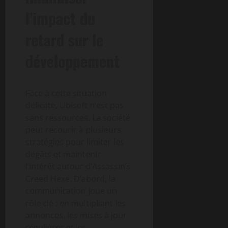
l’impact du
retard sur le
développement
Face à cette situation
délicate, Ubisoft n’est pas
sans ressources. La société
peut recourir à plusieurs
stratégies pour limiter les
dégâts et maintenir
l’intérêt autour d’Assassin’s
Creed Hexe. D’abord, la
communication joue un
rôle clé : en multipliant les
annonces, les mises à jour
régulières et les