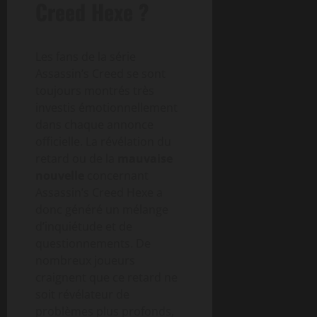
Creed Hexe ?
Les fans de la série
Assassin’s Creed se sont
toujours montrés très
investis émotionnellement
dans chaque annonce
officielle. La révélation du
retard ou de la
mauvaise
nouvelle
concernant
Assassin’s Creed Hexe a
donc généré un mélange
d’inquiétude et de
questionnements. De
nombreux joueurs
craignent que ce retard ne
soit révélateur de
problèmes plus profonds,