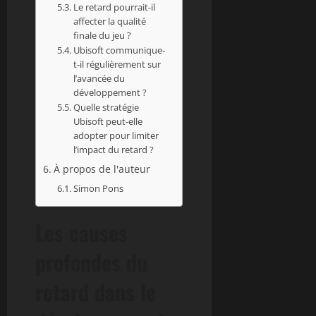
Le retard pourrait-il
affecter la qualité
finale du jeu ?
Ubisoft communique-
t-il régulièrement sur
l’avancée du
développement ?
Quelle stratégie
Ubisoft peut-elle
adopter pour limiter
l’impact du retard ?
À propos de l'auteur
Simon Pons
Les causes
profondes du
retard dans le