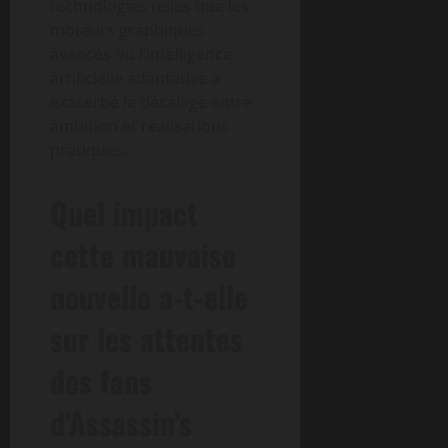
technologies telles que les
moteurs graphiques
avancés ou l’intelligence
artificielle adaptative a
exacerbé le décalage entre
ambition et réalisations
pratiques.
Quel impact
cette mauvaise
nouvelle a-t-elle
sur les attentes
des fans
d’Assassin’s