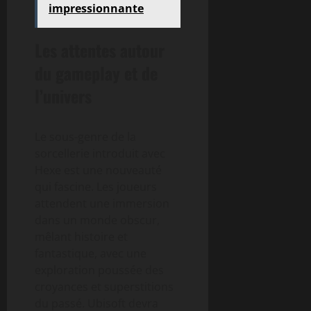
impressionnante
Les attentes autour
du gameplay et de
l’univers
Le sous-genre de la
sorcellerie introduit avec
Hexe est une nouveauté
qui fascine. Les joueurs
attendent une immersion
dans un monde obscur,
mêlant histoire et
fantastique, avec une
exploration poussée des
croyances et superstitions
du passé. Ubisoft devra