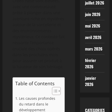
Creed Hexe sont élevées,
juillet 2026
avec une communauté
prête à plonger dans une
juin 2026
aventure riche en mystères
autour de la sorcellerie et
mai 2026
des environnements
mystérieux. Ce contexte fait
avril 2026
ressortir l’importance
mars 2026
cruciale des choix opérés
dans les prochains mois
février
pour assurer un produit à
2026
la hauteur de son héritage.
janvier
Table of Contents
2026
Les causes profondes
du retard dans le
CATEGORIES
développement