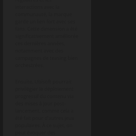
interactions avec la
communauté, la marque
garde un lien fort avec ses
fans. Cette dimension a été
significativement améliorée
ces dernières années,
notamment avec des
campagnes de teasing bien
orchestrées.
Ensuite, Ubisoft pourrait
privilégier le déploiement
progressif du contenu via
des mises à jour post-
lancement, comme cela a
été fait pour d’autres jeux
populaires. À ce sujet, on
peut évoquer des