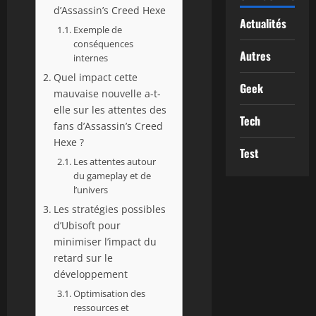
d’Assassin’s Creed Hexe
Actualités
Exemple de
conséquences
Autres
internes
Quel impact cette
Geek
mauvaise nouvelle a-t-
elle sur les attentes des
Tech
fans d’Assassin’s Creed
Hexe ?
Test
Les attentes autour
du gameplay et de
l’univers
Les stratégies possibles
d’Ubisoft pour
minimiser l’impact du
retard sur le
développement
Optimisation des
ressources et