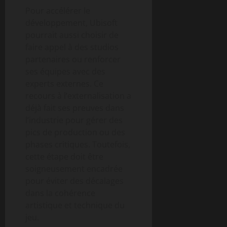
Pour accélérer le
développement, Ubisoft
pourrait aussi choisir de
faire appel à des studios
partenaires ou renforcer
ses équipes avec des
experts externes. Ce
recours à l’externalisation a
déjà fait ses preuves dans
l’industrie pour gérer des
pics de production ou des
phases critiques. Toutefois,
cette étape doit être
soigneusement encadrée
pour éviter des décalages
dans la cohérence
artistique et technique du
jeu.