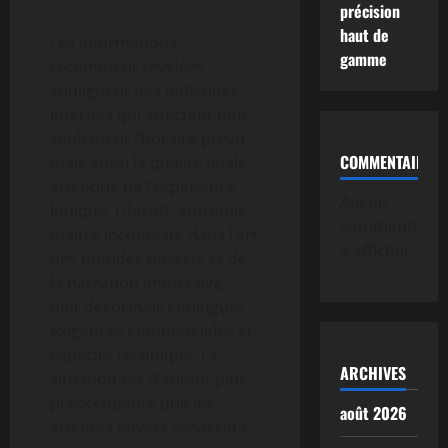
précision
haut de
Les informations
gamme
récemment révélées
soulignent des difficultés
internes qui affectent non
seulement l’horaire prévu
COMMENTAIRE
mais aussi la qualité finale
attendue de l’expérience
Aucun
ludique. Ubisoft, autrefois
commentaire
maître incontesté dans l’art
à afficher.
des mondes ouverts et de
la narration immersive,
doit désormais conjuguer
exigences commerciales et
capacité technique. La
ARCHIVES
situation est d’autant plus
préoccupante que les
août 2026
attentes envers Assassin’s