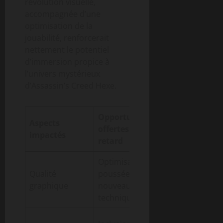
révolution visuelle,
accompagnée d’une
optimisation de la
jouabilité, renforcerait
nettement le potentiel
d’immersion propice à
l’univers mystérieux
d’Assassin’s Creed Hexe.
Opportunités
Aspects
Risques
offertes par le
impactés
potentiels
retard
Optimisation
Pression
Qualité
poussée,
accrue sur les
graphique
nouveautés
développeurs
techniques
Complexité