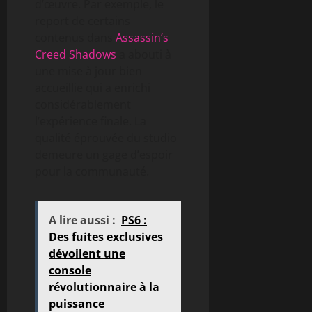
d’œuvre. Par exemple, le
report de certains
contenus dans
Assassin’s
Creed Shadows
a abouti à
une mise à jour bien
accueillie qui a enrichi
considérablement
l’expérience finale. La
qualité éprouvée du studio
demeure un gage d’espoir
pour la communauté.
A lire aussi :
PS6 :
Des fuites exclusives
dévoilent une
console
révolutionnaire à la
puissance