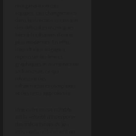
réorganisation des
équipes, des changements
dans la direction créative et
des difficultés techniques
liées à l’utilisation d’outils
plus modernes. En effet,
Ubisoft s’est engagé à
repousser les limites
graphiques et narratives de
sa franchise, ce qui
nécessite des
infrastructures complexes
et des tests approfondis.
Une autre cause notable
est la volonté d’incorporer
des mécanismes de jeu
innovants, notamment un