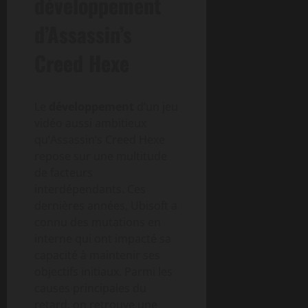
développement
d’Assassin’s
Creed Hexe
Le
développement
d’un jeu
vidéo aussi ambitieux
qu’Assassin’s Creed Hexe
repose sur une multitude
de facteurs
interdépendants. Ces
dernières années, Ubisoft a
connu des mutations en
interne qui ont impacté sa
capacité à maintenir ses
objectifs initiaux. Parmi les
causes principales du
retard, on retrouve une