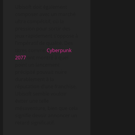
Ubisoft doit également
composer avec un marché
ultra compétitif, où la
pression pour sortir des
jeux rapidement s’oppose à
l’impératif de qualité. Des
titres comme
Cyberpunk
2077
ont montré à quel
point un lancement
précipité pouvait nuire
durablement à la
réputation d’une franchise.
Ubisoft semble vouloir
éviter une telle
mésaventure, bien que cela
signifie devoir annoncer un
retard significatif.