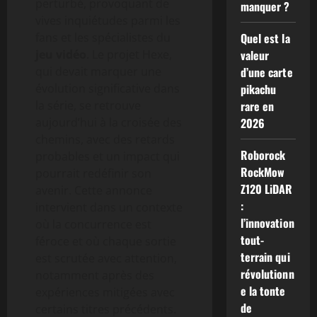
perturbé, provoquant de
manquer ?
vives inquiétudes parmi les
fans et les spécialistes du
Quel est la
jeu vidéo
. Le projet Hexe,
valeur
qui devait marquer une
d’une carte
évolution significative dans
pikachu
la série, se retrouve
rare en
aujourd’hui à la croisée des
2026
chemins, avec des retards
Roborock
probables et un impact qui
RockMow
pourrait redéfinir son
Z120 LiDAR
avenir. Cette annonce
:
intervient dans un contexte
l’innovation
où la concurrence est
tout-
féroce et où chaque sortie
terrain qui
est scrutée avec attention,
révolutionn
notamment après des
e la tonte
expériences mitigées avec
de
certains titres précédents.