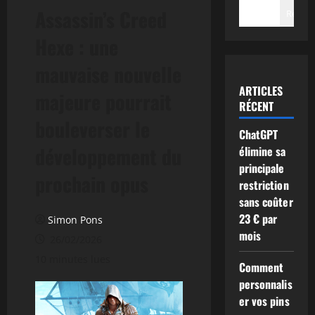
Assassin’s Creed
Recher
Hexe : une
mauvaise nouvelle
ARTICLES
majeure pourrait
RÉCENT
bouleverser le
ChatGPT
développement du
élimine sa
principale
prochain opus
restriction
sans coûter
23 € par
Simon Pons
mois
26/02/2026
10 minutes lues
Comment
personnalis
er vos pins