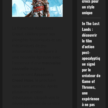
crocs pour
un style
unique
In The Lost
La franchise Assassin’s
Lands :
Creed, célèbre pour ses
découvrir
plongées historiques et ses
le film
mécaniques de jeu
d’action
innovantes, se prépare à
post-
une nouvelle épreuve avec
apocalyptiq
l’annonce d’une
mauvaise
ue signé
nouvelle
majeure
par le
concernant
Assassin’s
créateur de
Creed Hexe
, le prochain
Game of
opus tant attendu. Après
Thrones,
plusieurs années
une
d’évolution, Ubisoft voit le
expérience
développement de ce titre
à ne pas