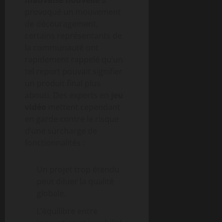
provoqué un mouvement
de découragement,
certains représentants de
la communauté ont
rapidement rappelé qu’un
tel report pouvait signifier
un produit final plus
abouti. Des experts en
jeu
vidéo
mettent cependant
en garde contre le risque
d’une surcharge de
fonctionnalités :
Un projet trop étendu
peut diluer la qualité
globale.
L’équilibre entre