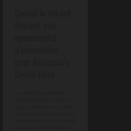
Quand le retard
devient une
opportunité
d’innovation
pour Assassin’s
Creed Hexe
Le retard dans le secteur
du
jeu vidéo
est souvent
perçu comme un mal, mais
il peut aussi constituer une
véritable opportunité. Pour
Assassin’s Creed Hexe, ce