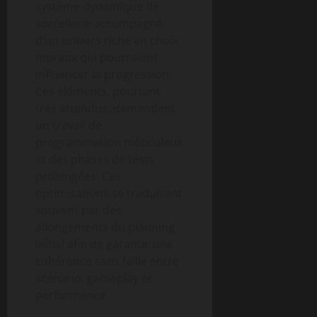
système dynamique de
sorcellerie accompagné
d’un univers riche en choix
moraux qui pourraient
influencer la progression.
Ces éléments, pourtant
très attendus, demandent
un travail de
programmation méticuleux
et des phases de tests
prolongées. Ces
optimisations se traduisent
souvent par des
allongements du planning
initial afin de garantir une
cohérence sans faille entre
scénario, gameplay et
performance.