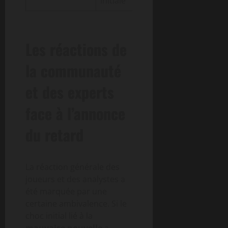
initiale
Les réactions de
la communauté
et des experts
face à l’annonce
du retard
La réaction générale des
joueurs et des analystes a
été marquée par une
certaine ambivalence. Si le
choc initial lié à la
mauvaise nouvelle
a