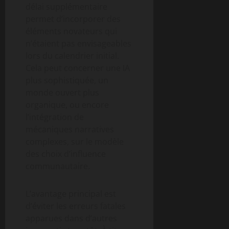
délai supplémentaire
permet d’incorporer des
éléments novateurs qui
n’étaient pas envisageables
lors du calendrier initial.
Cela peut concerner une IA
plus sophistiquée, un
monde ouvert plus
organique, ou encore
l’intégration de
mécaniques narratives
complexes, sur le modèle
des choix d’influence
communautaire.
L’avantage principal est
d’éviter les erreurs fatales
apparues dans d’autres