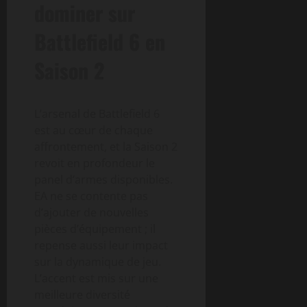
dominer sur
Battlefield 6 en
Saison 2
L’arsenal de Battlefield 6
est au cœur de chaque
affrontement, et la Saison 2
revoit en profondeur le
panel d’armes disponibles.
EA ne se contente pas
d’ajouter de nouvelles
pièces d’équipement ; il
repense aussi leur impact
sur la dynamique de jeu.
L’accent est mis sur une
meilleure diversité