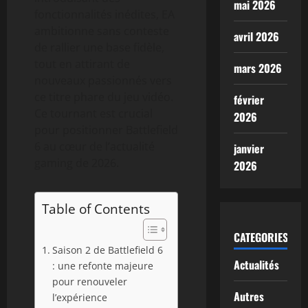
mai 2026
fonctionnalités inédites, EA
ambitionne sans conteste
avril 2026
de rallier une base fidèle,
tout en attirant de
mars 2026
nouveaux passionnés vers
ce titre phare du jeu vidéo.
février
Ce tournant est crucial
2026
pour positionner Battlefield
6 au cœur de l’actualité
janvier
gaming de 2026.
2026
Table of Contents
CATEGORIES
Saison 2 de Battlefield 6
Actualités
: une refonte majeure
pour renouveler
Autres
l’expérience