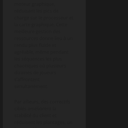
moteur graphique,
réduisant les pics de
charge sur le processeur et
la carte graphique. Cette
meilleure gestion des
ressources donne lieu à un
rendu plus fluide et
agréable, même pendant
les séquences les plus
chaotiques où plusieurs
dizaines de joueurs
s’affrontent
simultanément.
Par ailleurs, des correctifs
ciblés améliorent la
stabilité du client et
réduisent les plantages, un