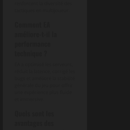
renforcent la diversité des
tactiques en multijoueur.
Comment EA
améliore-t-il la
performance
technique ?
EA a optimisé les serveurs,
réduit la latence, corrigé les
bugs et amélioré la stabilité
générale du jeu pour offrir
une expérience plus fluide
et immersive.
Quels sont les
avantages des