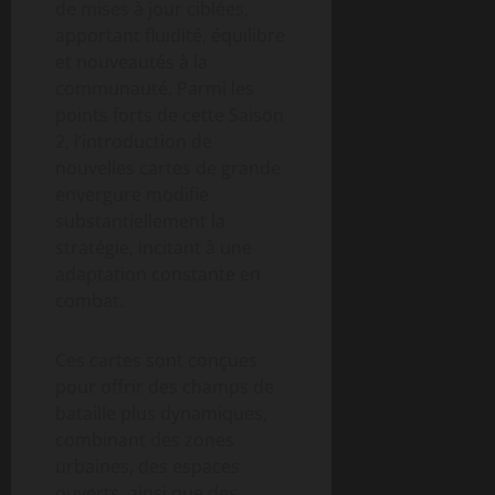
de mises à jour ciblées,
apportant fluidité, équilibre
et nouveautés à la
communauté. Parmi les
points forts de cette Saison
2, l’introduction de
nouvelles cartes de grande
envergure modifie
substantiellement la
stratégie, incitant à une
adaptation constante en
combat.
Ces cartes sont conçues
pour offrir des champs de
bataille plus dynamiques,
combinant des zones
urbaines, des espaces
ouverts, ainsi que des