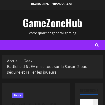
Aller
06/08/2026
10:26:30 AM
au
contenu
GameZoneHub
Votre quartier général gaming
Menu
principal
Accueil
Geek
Battlefield 6 : EA mise tout sur la Saison 2 pour
séduire et rallier les joueurs
RECHERCHER
Geek
Recher