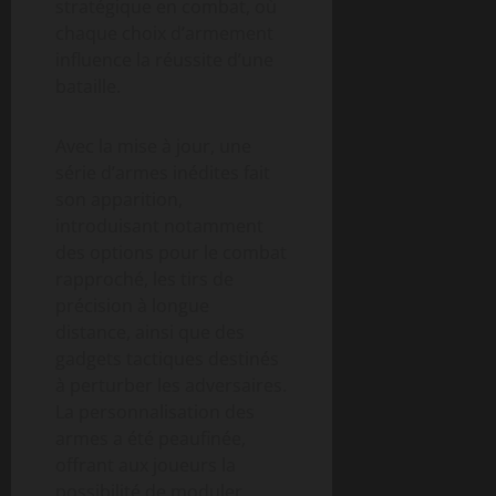
stratégique en combat, où
chaque choix d’armement
influence la réussite d’une
bataille.
Avec la mise à jour, une
série d’armes inédites fait
son apparition,
introduisant notamment
des options pour le combat
rapproché, les tirs de
précision à longue
distance, ainsi que des
gadgets tactiques destinés
à perturber les adversaires.
La personnalisation des
armes a été peaufinée,
offrant aux joueurs la
possibilité de moduler