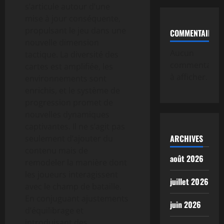
s’articule autour d’une
mise à jour conséquente,
propulsant le jeu dans une
COMMENTAIRE
nouvelle dimension
Aucun
tactique. La diversité des
commentaire
cartes est amplifiée, les
à afficher.
environnements sont
enrichis, et le système de
progression promet de
nouvelles dynamiques
captivantes. Il ne s’agit pas
ARCHIVES
seulement d’ajouter du
contenu mais de
août 2026
remodeler la manière dont
les joueurs interagissent
juillet 2026
avec le champ de bataille.
En conjuguant ajustements
juin 2026
d’équilibrage et
introduisant des