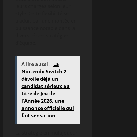
leurs charges selon leur
style. Cette flexibilité se
traduit par une montée en
puissance notable dans la
diversité des stratégies
d’équipe.
A lire aussi :
La
Nintendo Switch 2
dévoile déjà un
candidat sérieux au
titre de Jeu de
l'Année 2026, une
annonce officielle qui
fait sensation
La stratégie en multijoueur