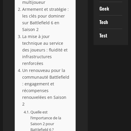
multijoueur
Geek
Armement et stratégie :
les clés pour dominer
Tech
sur Battlefield 6 en
Saison 2
Test
La mise à jour
technique au service
des joueurs : fluidité et
infrastructures
renforcées
Un renouveau pour la
communauté Battlefield
: engagement et
récompenses
renouvelées en Saison
2
Quelle est
l’importance de la
Saison 2 pour
Battlefield 6 ?