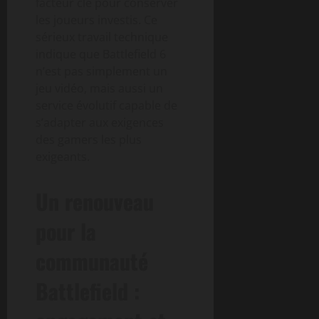
facteur clé pour conserver
les joueurs investis. Ce
sérieux travail technique
indique que Battlefield 6
n’est pas simplement un
jeu vidéo, mais aussi un
service évolutif capable de
s’adapter aux exigences
des gamers les plus
exigeants.
Un renouveau
pour la
communauté
Battlefield :