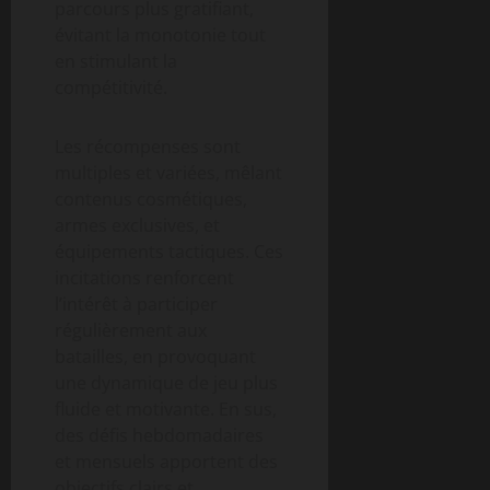
parcours plus gratifiant,
évitant la monotonie tout
en stimulant la
compétitivité.
Les récompenses sont
multiples et variées, mêlant
contenus cosmétiques,
armes exclusives, et
équipements tactiques. Ces
incitations renforcent
l’intérêt à participer
régulièrement aux
batailles, en provoquant
une dynamique de jeu plus
fluide et motivante. En sus,
des défis hebdomadaires
et mensuels apportent des
objectifs clairs et