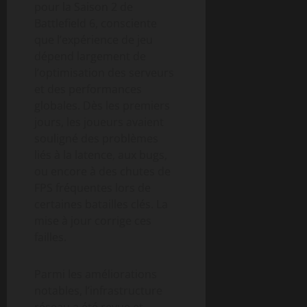
pour la Saison 2 de
Battlefield 6, consciente
que l’expérience de jeu
dépend largement de
l’optimisation des serveurs
et des performances
globales. Dès les premiers
jours, les joueurs avaient
souligné des problèmes
liés à la latence, aux bugs,
ou encore à des chutes de
FPS fréquentes lors de
certaines batailles clés. La
mise à jour corrige ces
failles.
Parmi les améliorations
notables, l’infrastructure
réseau a été revue et