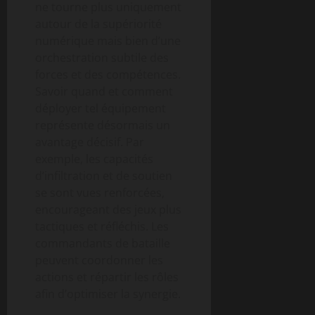
ne tourne plus uniquement
autour de la supériorité
numérique mais bien d’une
orchestration subtile des
forces et des compétences.
Savoir quand et comment
déployer tel équipement
représente désormais un
avantage décisif. Par
exemple, les capacités
d’infiltration et de soutien
se sont vues renforcées,
encourageant des jeux plus
tactiques et réfléchis. Les
commandants de bataille
peuvent coordonner les
actions et répartir les rôles
afin d’optimiser la synergie.