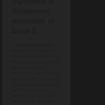
engagement et
récompenses
renouvelées en
Saison 2
La vitalité d’un jeu vidéo
repose en grande partie
sur sa communauté. EA l’a
bien compris en proposant
avec la Saison 2 de
Battlefield 6 une politique
d’engagement renouvelée
visant à fidéliser les joueurs
sur le long terme. Le
système de progression a
été revu pour offrir un