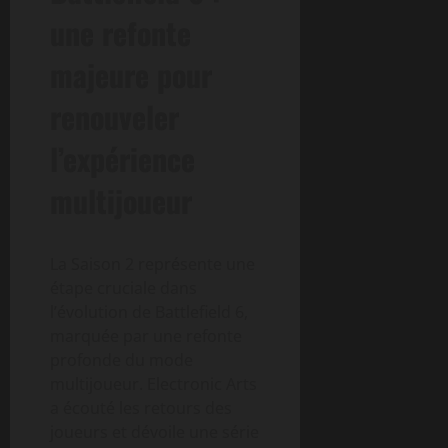
une refonte
majeure pour
renouveler
l’expérience
multijoueur
La Saison 2 représente une
étape cruciale dans
l’évolution de Battlefield 6,
marquée par une refonte
profonde du mode
multijoueur. Electronic Arts
a écouté les retours des
joueurs et dévoile une série