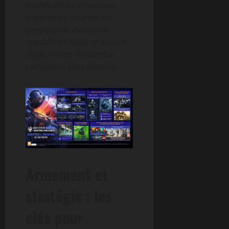
manifeste de créer une
expérience vivante, en
perpétuelle évolution,
capable de fédérer autour
du jeu vidéo de combat
tactique le plus attendu.
Armement et
stratégie : les
clés pour