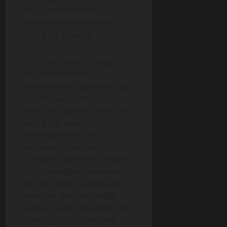
des confrontations
intenses et équilibrées
entre les équipes.
Enfin, la Saison 2 intègre
des événements
temporaires captivants qui
dynamisent le multijoueur
avec des objectifs variés et
une progression
récompensée. Ces
occasions spéciales
ravivent l’intérêt en offrant
des challenges renouvelés
et des contenus exclusifs,
rendant chaque bataille
unique. Cette stratégie d’EA
témoigne d’une volonté