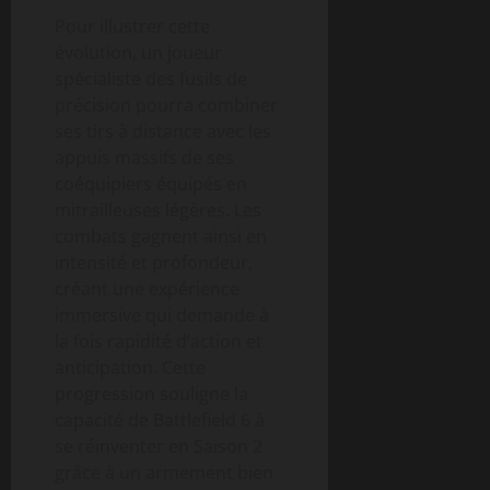
Pour illustrer cette
évolution, un joueur
spécialiste des fusils de
précision pourra combiner
ses tirs à distance avec les
appuis massifs de ses
coéquipiers équipés en
mitrailleuses légères. Les
combats gagnent ainsi en
intensité et profondeur,
créant une expérience
immersive qui demande à
la fois rapidité d’action et
anticipation. Cette
progression souligne la
capacité de Battlefield 6 à
se réinventer en Saison 2
grâce à un armement bien