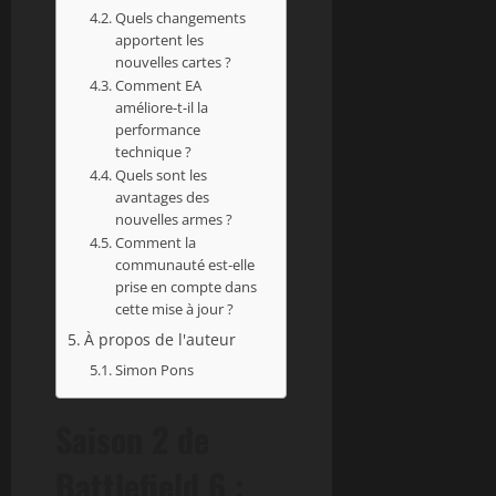
Quels changements
apportent les
nouvelles cartes ?
Comment EA
améliore-t-il la
performance
technique ?
Quels sont les
avantages des
nouvelles armes ?
Comment la
communauté est-elle
prise en compte dans
cette mise à jour ?
À propos de l'auteur
Simon Pons
Saison 2 de
Battlefield 6 :