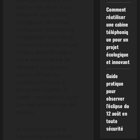
pléthore de mises à jour
Comment
majeures, une refonte
réutiliser
stratégique des modes
une cabine
multijoueur, ainsi qu’une
téléphoniq
amélioration sensible de
ue pour un
l’armement disposé en jeu.
projet
Chaque détail témoigne
écologique
d’une volonté ferme de
et innovant
répondre aux attentes,
tout en offrant une
Guide
expérience intense et
pratique
immersive, capable de
pour
raviver l’engagement aussi
observer
bien des vétérans que des
l’éclipse du
novices.
12 août en
toute
sécurité
Le déroulement de la
Saison 2 de Battlefield 6