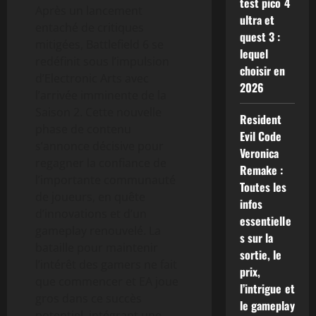
test pico 4
Après un lancement
ultra et
entaché de critiques
quest 3 :
mitigées, Battlefield 6 se
lequel
redéfinit sous l’impulsion
choisir en
d’Electronic Arts avec
2026
l’arrivée imminente de la
Saison 2. Cette nouvelle
Resident
phase de contenu
Evil Code
s’annonce décisive pour
Veronica
regagner la confiance de
Remake :
l’importante communauté
Toutes les
de joueurs, en quête
infos
d’innovations et d’un
essentielle
gameplay renouvelé. La
s sur la
bataille pour maintenir
sortie, le
l’intérêt des gamers ne fait
prix,
que commencer et EA joue
l’intrigue et
gros dans ce succès
le gameplay
potentiel, intégrant une