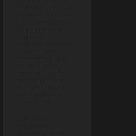
modernisée afin d’assurer
une connexion plus stable
et une réactivité accrue
lors des affrontements
multijoueur. Cela permet
notamment de limiter les
désynchronisations et les
phénomènes de lag qui
nuisaient à l’équité et à
l’immersion. Ces efforts
repoussent les limites
techniques et rendent
chaque bataille plus
intense et juste.
Les équipes de
développement ont
également optimisé le