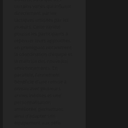
terrains variés qui influent
directement sur les
tactiques utilisées par les
joueurs. Cette variété
pousse les participants à
repenser leurs approches,
en privilégiant notamment
la coordination d’équipe et
la maîtrise des nouveaux
environnements. En
parallèle, l’armement
bénéficie d’une remise à
niveau avec plusieurs
armes inédites et une
personnalisation
améliorée, permettant
ainsi d’adapter son
équipement aux défis