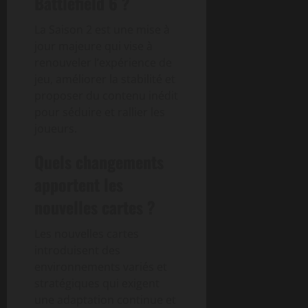
Battlefield 6 ?
La Saison 2 est une mise à
jour majeure qui vise à
renouveler l’expérience de
jeu, améliorer la stabilité et
proposer du contenu inédit
pour séduire et rallier les
joueurs.
Quels changements
apportent les
nouvelles cartes ?
Les nouvelles cartes
introduisent des
environnements variés et
stratégiques qui exigent
une adaptation continue et