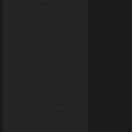
avant une approche
humaine et attentive,
cherchant à faire évoluer la
communauté dans le
respect et la diversité.
Pour les passionnés, ces
nouveautés sont un souffle
d’air frais, insufflant une
nouvelle vie dans un
univers parfois jugé
répétitif. Sans oublier que
cette relance est aussi
l’occasion de corriger
certains défauts initiaux du
jeu, donnant une image
plus positive auprès des
joueurs critiques.