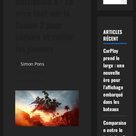
Battlefield 6 : EA
mise tout sur la
Saison 2 pour
ARTICLES
séduire et rallier
RÉCENT
les joueurs
CarPlay
prend le
Simon Pons
large : une
nouvelle
11/02/2026
ère pour
9 minutes lues
l’affichage
embarqué
dans les
bateaux
Comparaiso
n entre le