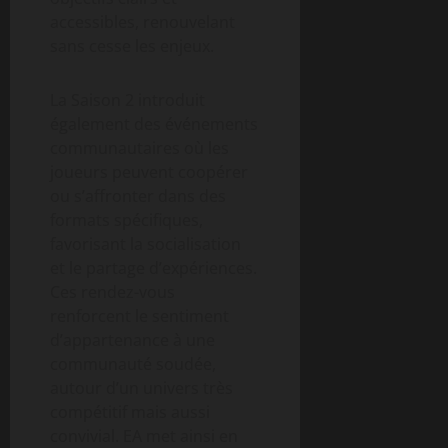
accessibles, renouvelant
sans cesse les enjeux.
La Saison 2 introduit
également des événements
communautaires où les
joueurs peuvent coopérer
ou s’affronter dans des
formats spécifiques,
favorisant la socialisation
et le partage d’expériences.
Ces rendez-vous
renforcent le sentiment
d’appartenance à une
communauté soudée,
autour d’un univers très
compétitif mais aussi
convivial. EA met ainsi en