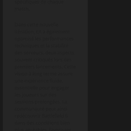
spécifiques de chaque
match.
Dans cette nouvelle
itération, EA a également
optimisé les performances
techniques et la stabilité
des serveurs, deux aspects
souvent critiqués lors des
premiers lancements. Cette
vision à long terme assure
une expérience fluide,
essentielle pour engager
les joueurs sur des
sessions prolongées. La
communauté peut ainsi
redécouvrir Battlefield 6
dans des conditions bien
plus agréables, favorisant