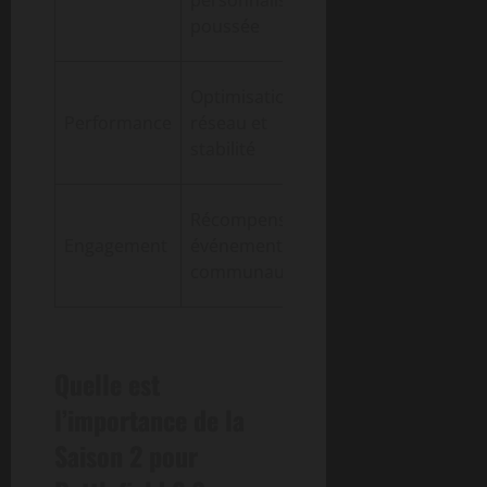
adaptation
poussée
au style
Moins de
Optimisation
bugs et
Performance
réseau et
expérience
stabilité
plus fluide
Fidélisation
Récompenses et
renforcée et
Engagement
événements
participation
communautaires
accrue
Quelle est
l’importance de la
Saison 2 pour