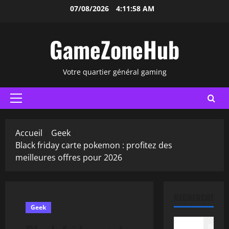
Aller
07/08/2026
4:11:59 AM
au
contenu
GameZoneHub
Votre quartier général gaming
Menu
principal
Accueil
Geek
Black friday carte pokemon : profitez des
meilleures offres pour 2026
RECHERCHER
Geek
Recher