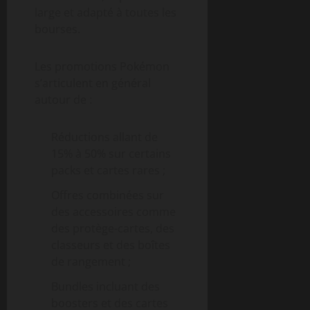
large et adapté à toutes les
bourses.
Les promotions Pokémon
s’articulent en général
autour de :
Réductions allant de
15% à 50% sur certains
packs et cartes rares ;
Offres combinées sur
des accessoires comme
des protège-cartes, des
classeurs et des boîtes
de rangement ;
Bundles incluant des
boosters et des cartes