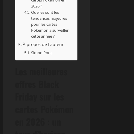
2026 ?
Quelles sont les
tendances majeures
pour les cartes
Pokémon à surveiller
cette année ?
À propos de l'auteur
Simon Pons
Les meilleures
offres Black
Friday sur les
cartes Pokémon
en 2026 : un