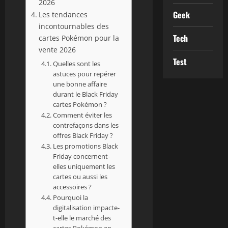
2026
Geek
Les tendances
incontournables des
Tech
cartes Pokémon pour la
vente 2026
Test
Quelles sont les
astuces pour repérer
une bonne affaire
durant le Black Friday
cartes Pokémon ?
Comment éviter les
contrefaçons dans les
offres Black Friday ?
Les promotions Black
Friday concernent-
elles uniquement les
cartes ou aussi les
accessoires ?
Pourquoi la
digitalisation impacte-
t-elle le marché des
cartes Pokémon en