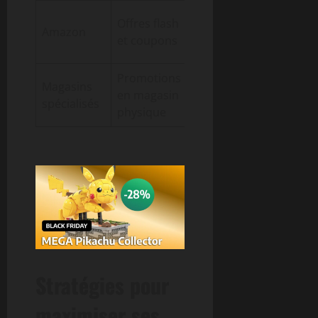
Cartes
Offres flash
Amazon
20-35%
seules,
et coupons
packs
Promotions
Accessoire
Magasins
en magasin
15-25%
et cartes
spécialisés
physique
populaires
Stratégies pour
maximiser ses