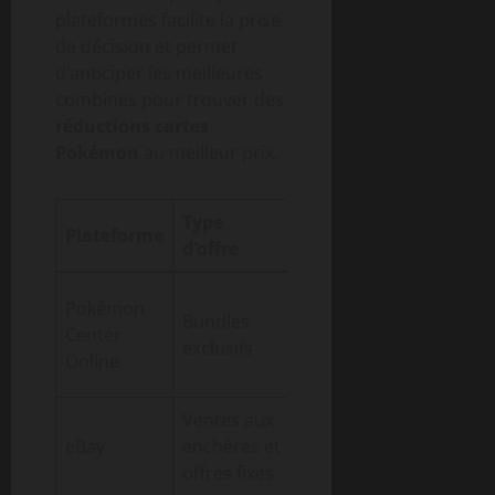
plateformes facilite la prise
de décision et permet
d’anticiper les meilleures
combines pour trouver des
réductions cartes
Pokémon
au meilleur prix.
Type
Remise
Produits
Plateforme
d’offre
moyenne
phares
Coffrets
Pokémon
Bundles
collector,
Center
40%
exclusifs
boosters
Online
spéciaux
Ventes aux
Varie
Cartes
eBay
enchères et
selon le
rares, lots
offres fixes
vendeur
complets