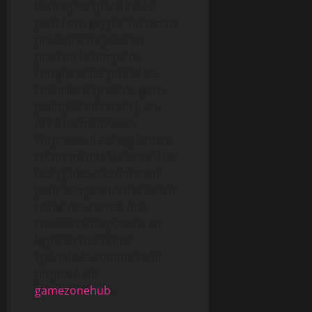
boutiques spécialisées
peut faire gagner un temps
précieux. De plus, en
prenant le temps de
comparer les prix et les
conditions (frais de port,
politique de retour), on
évite les mauvaises
surprises. Il est également
recommandé de consul ter
des guides d’estimation
pour comprendre la valeur
réelle des cartes, une
ressource disponible en
ligne via des outils
spécialisés comme celui
proposé sur
gamezonehub
.