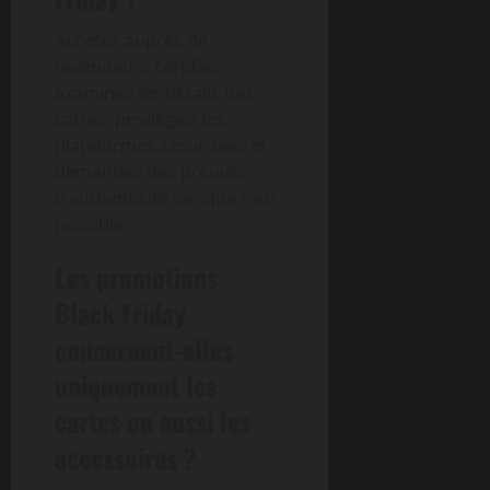
Achetez auprès de
revendeurs certifiés,
examinez les détails des
cartes, privilégiez les
plateformes sécurisées et
demandez des preuves
d’authenticité lorsque c’est
possible.
Les promotions
Black Friday
concernent-elles
uniquement les
cartes ou aussi les
accessoires ?