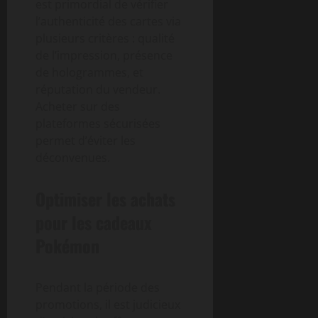
est primordial de vérifier
l’authenticité des cartes via
plusieurs critères : qualité
de l’impression, présence
de hologrammes, et
réputation du vendeur.
Acheter sur des
plateformes sécurisées
permet d’éviter les
déconvenues.
Optimiser les achats
pour les cadeaux
Pokémon
Pendant la période des
promotions, il est judicieux