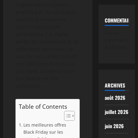
engouement croissant,
amplifié par des stratégies
marketing innovantes
COMMENTAIRE
visant à séduire les
Aucun
générations Z et Alpha,
commentaire
avides de nouveautés et de
à afficher.
collections exclusives. Le
marché des cartes connaît
une évolution dynamique
où rareté, authenticité et
état jouent un rôle
ARCHIVES
primordial.
août 2026
Table of Contents
juillet 2026
Les meilleures offres
juin 2026
Black Friday sur les