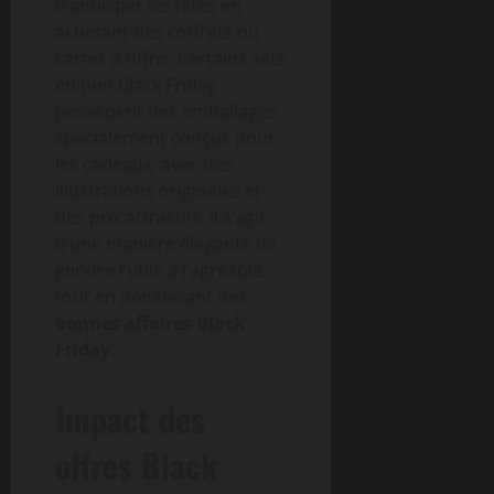
d’anticiper les fêtes en
achetant des coffrets ou
cartes à offrir. Certains sets
édition Black Friday
possèdent des emballages
spécialement conçus pour
les cadeaux, avec des
illustrations originales et
des prix attractifs. Il s’agit
d’une manière élégante de
joindre l’utile à l’agréable,
tout en bénéficiant des
bonnes affaires Black
Friday
.
Impact des
offres Black