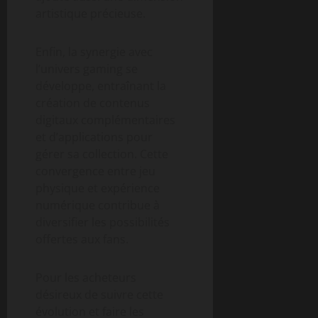
artistique précieuse.
Enfin, la synergie avec
l’univers gaming se
développe, entraînant la
création de contenus
digitaux complémentaires
et d’applications pour
gérer sa collection. Cette
convergence entre jeu
physique et expérience
numérique contribue à
diversifier les possibilités
offertes aux fans.
Pour les acheteurs
désireux de suivre cette
évolution et faire les