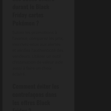
durant le Black
Friday cartes
Pokémon ?
Suivez les promotions à
l’avance, comparez les prix,
inscrivez-vous aux alertes
et vérifiez l’authenticité des
vendeurs. Utiliser un outil
d’estimation de valeur aide
aussi à faire un choix
éclairé.
Comment éviter les
contrefaçons dans
les offres Black
Friday ?