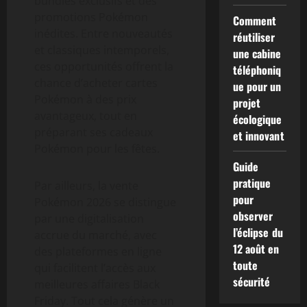
bundles exclusifs et des
promotions Pokémon
Comment
inédites. Entre nouveautés
réutiliser
et classiques intemporels,
une cabine
ces opportunités offrent la
téléphoniq
chance d’acheter cartes
ue pour un
Pokémon à des prix
projet
avantageux, tout en
écologique
préparant ses cadeaux
et innovant
Pokémon pour les fêtes.
Guide
pratique
Par ailleurs, la vente
pour
Pokémon 2026 se distingue
observer
par une digitalisation
l’éclipse du
accrue du marché, avec
12 août en
des plateformes en ligne
toute
qui facilitent l’accès aux
sécurité
meilleures affaires Black
Friday. Tout cela génère un