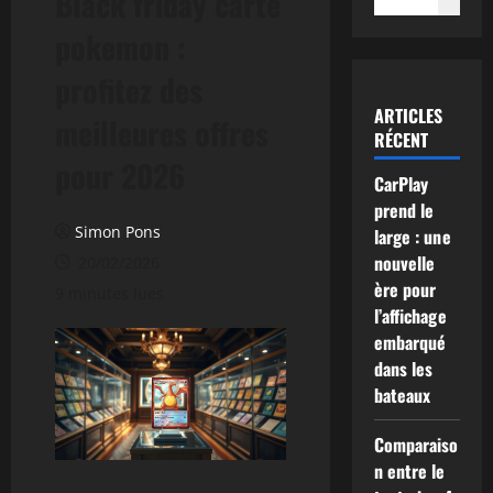
Black friday carte
pokemon :
profitez des
ARTICLES
meilleures offres
RÉCENT
pour 2026
CarPlay
prend le
Simon Pons
large : une
nouvelle
20/02/2026
ère pour
9 minutes lues
l’affichage
embarqué
dans les
bateaux
Comparaiso
n entre le