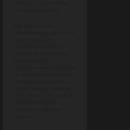
pièces rares grâce à des
remises ponctuelles.
Par ailleurs, cette
effervescence augmente le
volume global des
transactions durant la
période du Black Friday,
créant un effet
d’entraînement positif pour
les boutiques physiques et
en ligne. Les acteurs du
secteur doivent s’adapter
en proposant des services
personnalisés pour
fidéliser une clientèle
avertie.