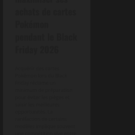
achats de cartes
Pokémon
pendant le Black
Friday 2026
Acquérir des cartes
Pokémon lors du Black
Friday réclame un
minimum de préparation
pour éviter les pièges et
saisir les meilleures
opportunités. La
raréfaction de certains
modèles implique souvent
une compétition vive entre