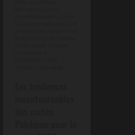
Dans une analyse
économique, cette
dynamique engendre une
hausse temporaire des prix
en dehors de la période de
promotions, mais stabilise
le marché sur le moyen
terme grâce à
l’optimisation de la
circulation des cartes.
Les tendances
incontournables
des cartes
Pokémon pour la