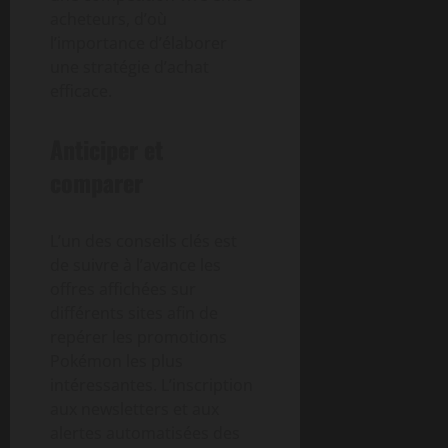
acheteurs, d’où
l’importance d’élaborer
une stratégie d’achat
efficace.
Anticiper et
comparer
L’un des conseils clés est
de suivre à l’avance les
offres affichées sur
différents sites afin de
repérer les promotions
Pokémon les plus
intéressantes. L’inscription
aux newsletters et aux
alertes automatisées des