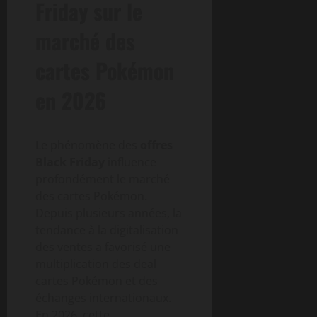
Friday sur le
marché des
cartes Pokémon
en 2026
Le phénomène des
offres
Black Friday
influence
profondément le marché
des cartes Pokémon.
Depuis plusieurs années, la
tendance à la digitalisation
des ventes a favorisé une
multiplication des deal
cartes Pokémon et des
échanges internationaux.
En 2026, cette