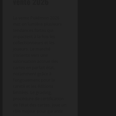
vente 2026
La vente Pokémon 2026
met en lumière plusieurs
tendances fortes qui
impactent à la fois les
collectionneurs et les
joueurs. Le marché
s’oriente vers une
valorisation accrue des
cartes en parfait état,
notamment grâce à
l’engouement pour la
rareté et les éditions
limitées. Le grading,
procédure de certification
de l’état des cartes, joue un
rôle majeur pour garantir