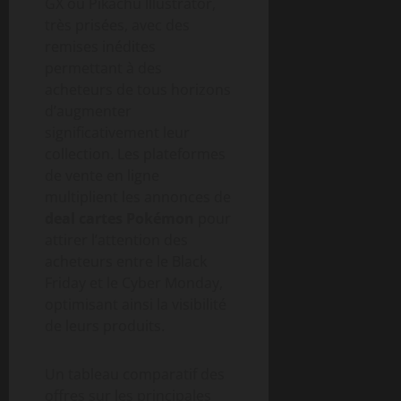
GX ou Pikachu Illustrator,
très prisées, avec des
remises inédites
permettant à des
acheteurs de tous horizons
d’augmenter
significativement leur
collection. Les plateformes
de vente en ligne
multiplient les annonces de
deal cartes Pokémon
pour
attirer l’attention des
acheteurs entre le Black
Friday et le Cyber Monday,
optimisant ainsi la visibilité
de leurs produits.
Un tableau comparatif des
offres sur les principales