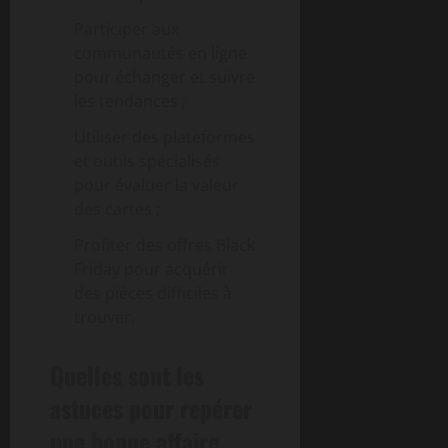
Participer aux
communautés en ligne
pour échanger et suivre
les tendances ;
Utiliser des plateformes
et outils spécialisés
pour évaluer la valeur
des cartes ;
Profiter des offres Black
Friday pour acquérir
des pièces difficiles à
trouver.
Quelles sont les
astuces pour repérer
une bonne affaire