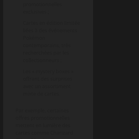
promotionnelles
exclusives ;
Cartes en édition limitée
liées à des événements
Pokémon
contemporains, très
recherchées par les
collectionneurs ;
Les « mystery boxes »
offrant des surprises
avec un assortiment
mixte de cartes.
Par exemple, certaines
offres promotionnelles
mettent en lumière des
cartes comme Charizard