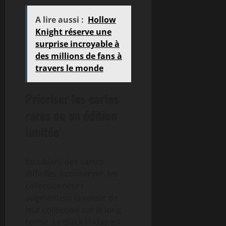
A lire aussi :
Hollow
Knight réserve une
surprise incroyable à
des millions de fans à
travers le monde
Prioriser les cartes
rares ou en édition
limitée
En ciblant des cartes
difficiles à conserver, les
collectionneurs
augmentent la valeur de
leur collection sur le long
terme. Le Black Friday est