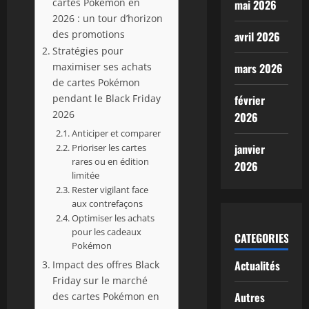
cartes Pokémon en
mai 2026
2026 : un tour d’horizon
des promotions
avril 2026
Stratégies pour
maximiser ses achats
mars 2026
de cartes Pokémon
pendant le Black Friday
février
2026
2026
Anticiper et comparer
janvier
Prioriser les cartes
rares ou en édition
2026
limitée
Rester vigilant face
aux contrefaçons
Optimiser les achats
pour les cadeaux
CATEGORIES
Pokémon
Actualités
Impact des offres Black
Friday sur le marché
Autres
des cartes Pokémon en