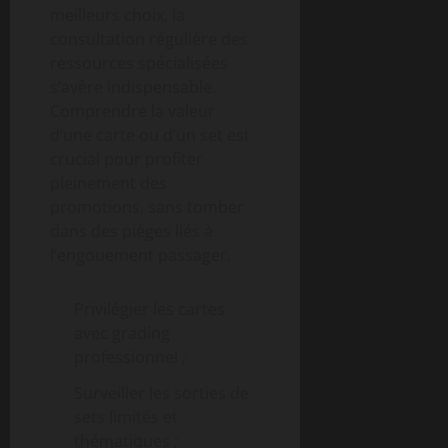
meilleurs choix, la
consultation régulière des
ressources spécialisées
s’avère indispensable.
Comprendre la valeur
d’une carte ou d’un set est
crucial pour profiter
pleinement des
promotions, sans tomber
dans des pièges liés à
l’engouement passager.
Privilégier les cartes
avec grading
professionnel ;
Surveiller les sorties de
sets limités et
thématiques ;