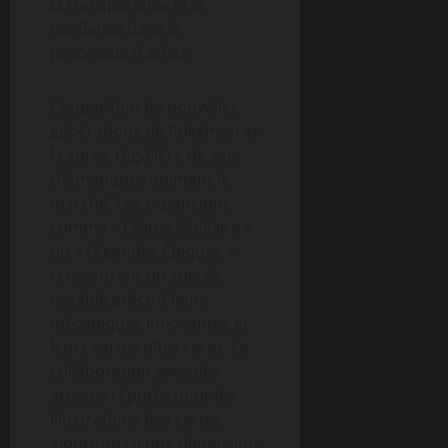
la transparence et la
confiance dans le
processus d’achat.
L’apparition de nouvelles
générations de Pokémon et
la sortie régulière de sets
thématiques animent le
marché. Les expansions
comme « Eclipse Stellaire »
ou « Légendes Épiques »
rencontrent un succès
notable grâce à leurs
mécaniques innovantes et
leurs cartes ultra-rares. La
collaboration avec des
artistes réputés pour les
illustrations des cartes
ajoute aussi une dimension