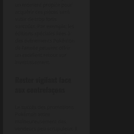
un moment propice pour
acquérir ces pièces sans
subir de trop forts
surcoûts. Par exemple, les
éditions spéciales liées à
des événements Pokémon
de l’année peuvent offrir
un excellent retour sur
investissement.
Rester vigilant face
aux contrefaçons
Le succès des promotions
Pokémon attire
malheureusement des
vendeurs peu scrupuleux. Il