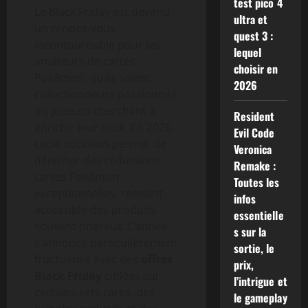
test pico 4
Le Black Friday est devenu
ultra et
un rendez-vous
quest 3 :
incontournable pour les
lequel
amateurs de cartes
choisir en
Pokémon, qu’ils soient
2026
collectionneurs passionnés
ou joueurs cherchant à
Resident
enrichir leur deck. En 2026,
Evil Code
cette occasion permet de
Veronica
dénicher des réductions
Remake :
cartes Pokémon
Toutes les
exceptionnelles, rendant
infos
accessible des produits
essentielle
souvent onéreux. L’année
s sur la
s’annonce particulièrement
sortie, le
fructueuse avec des
offres
prix,
Black Friday
ciblées sur
l’intrigue et
certains sets rares, des
le gameplay