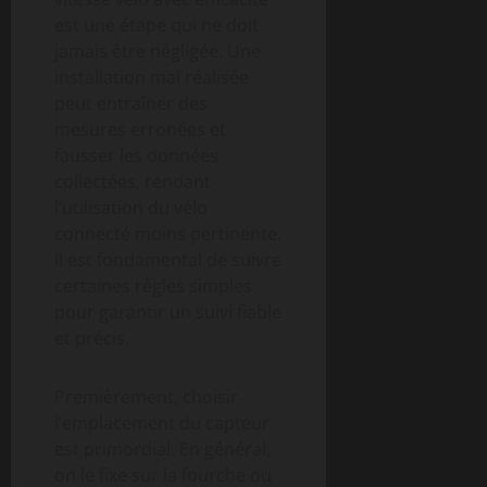
est une étape qui ne doit
jamais être négligée. Une
installation mal réalisée
peut entraîner des
mesures erronées et
fausser les données
collectées, rendant
l’utilisation du vélo
connecté moins pertinente.
Il est fondamental de suivre
certaines règles simples
pour garantir un suivi fiable
et précis.
Premièrement, choisir
l’emplacement du capteur
est primordial. En général,
on le fixe sur la fourche ou