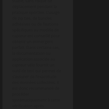
stable, sans risque de
déplacement pendant la
pratique sportive. L’usage
de zip ties, de bandes
adhésives ou de fixations
spécifiques au modèle de
capteur est conseillé pour
obtenir un immergent
parfait. Dans certains cas,
la documentation ou
application associée au
capteur vélo fournit un
outil de test qui permet de
s’assurer de l’exactitude
des données collectées. Il
est donc recommandé de
procéder
systématiquement à cette
vérification après