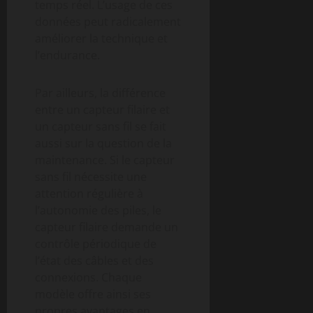
temps réel. L’usage de ces
données peut radicalement
améliorer la technique et
l’endurance.
Par ailleurs, la différence
entre un capteur filaire et
un capteur sans fil se fait
aussi sur la question de la
maintenance. Si le capteur
sans fil nécessite une
attention régulière à
l’autonomie des piles, le
capteur filaire demande un
contrôle périodique de
l’état des câbles et des
connexions. Chaque
modèle offre ainsi ses
propres avantages en