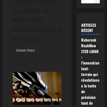
Comment choisir
un capteur de
vitesse vélo
ARTICLES
connecté adapté à
RÉCENT
vos besoins
Roborock
RockMow
Simon Pons
Z120 LiDAR
:
06/03/2026
l’innovation
16 minutes lues
tout-
terrain qui
révolutionn
e la tonte
de
précision
haut de