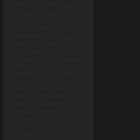
ondes ou lors de sorties en
milieu urbain dense.
Il est également
indispensable de vérifier la
précision du capteur
vitesse précision. Certains
capteurs, par exemple ceux
intégrant des technologies
avancées, offrent un
meilleur suivi de la vitesse
même lors de vitesses
faibles ou irrégulières. Le
mode de transmission du
signal, souvent via
Bluetooth ou ANT+,
impacte également la
qualité et la portée du
signal, influant directement