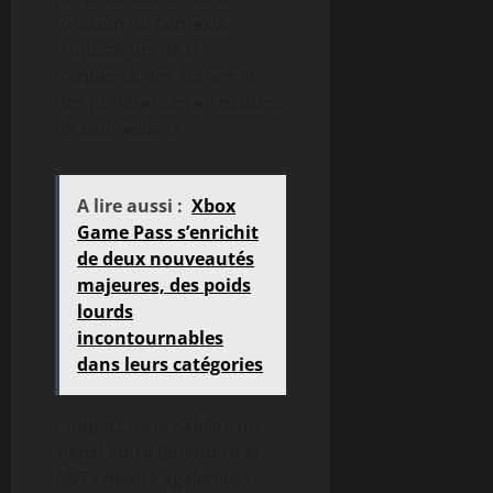
fonction du contexte
d’utilisation, de la
fréquence des sorties et
des préférences en matière
de connectivité.
A lire aussi :
Xbox
Game Pass s’enrichit
de deux nouveautés
majeures, des poids
lourds
incontournables
dans leurs catégories
L’impact de la fiabilité du
signal entre Bluetooth et
ANT+ mérite également