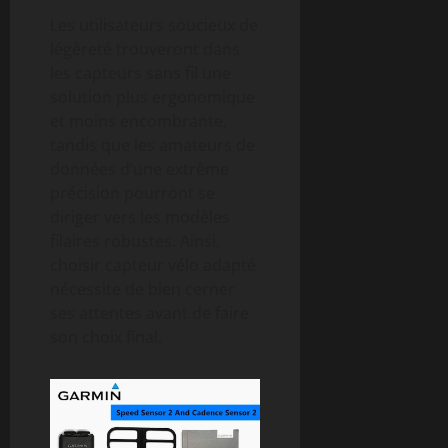
Les utilisateurs soucieux de
légèreté trouveront dans
les capteurs sans fil une
solution plus ergonomique
et moins encombrante,
tandis que les amateurs de
données d’une extrême
précision pourront se
diriger vers les modèles
filaires robustes. Ainsi,
choisir capteur vélo adapté
nécessite de bien cerner
ses attentes avant de faire
son choix final.