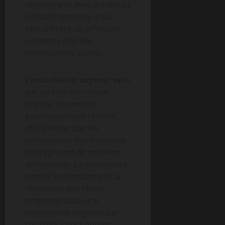
directement avec le tableau
de bord numérique du
vélo, offrant un affichage
en temps réel des
informations vitales.
L’
installation capteur vélo
sur un vélo électrique
impose souvent un
positionnement réfléchi,
afin d’éviter que les
composants électroniques
interagissent de manière
défavorable. La robustesse
contre les vibrations et la
résistance aux chocs
prennent aussi une
importance majeure, car
ces vélos sont souvent