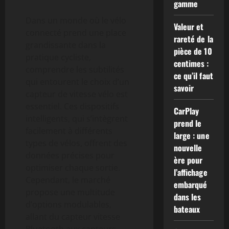
gamme
Dans un monde où le vélo
Valeur et
connecté prend une place
rareté de la
grandissante dans la
pièce de 10
pratique cycliste,
centimes :
comprendre les subtilités
ce qu’il faut
qui entourent le choix d’un
savoir
capteur de vitesse vélo est
essentiel. Ces dispositifs
CarPlay
intelligents, qui s’intègrent
prend le
facilement à différents
large : une
types de vélos, offrent des
nouvelle
données précises pour
ère pour
optimiser chaque sortie.
l’affichage
Cependant, le marché
embarqué
propose une multitude
dans les
d’options modulables,
bateaux
allant du capteur vitesse