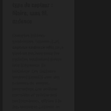
type de capteur :
filaire, sans fil,
cadence
Outre les critères
génériques, l’option d’un
capteur cadence vélo
peut
s’avérer décisive pour les
cyclistes souhaitant suivre
leur fréquence de
pédalage. Ces capteurs,
souvent jumelés avec des
capteurs de vitesse,
permettent une analyse
complète et précise des
performances, offrant à la
fois vitesse et cadence en