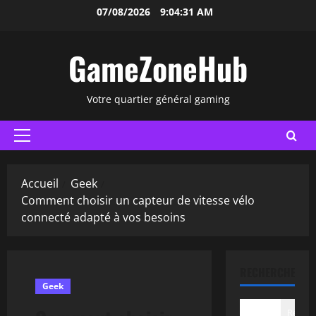
Aller
07/08/2026
9:04:32 AM
au
contenu
GameZoneHub
Votre quartier général gaming
Menu
principal
Accueil
Geek
Comment choisir un capteur de vitesse vélo
connecté adapté à vos besoins
RECHERCHER
Geek
Recher