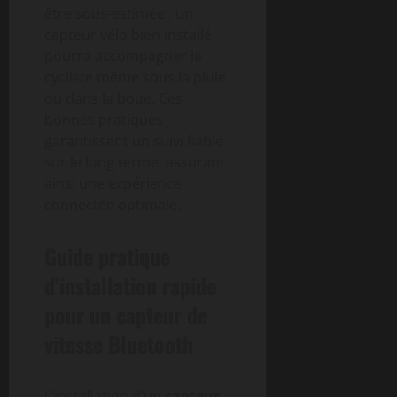
être sous-estimée : un
capteur vélo bien installé
pourra accompagner le
cycliste même sous la pluie
ou dans la boue. Ces
bonnes pratiques
garantissent un suivi fiable
sur le long terme, assurant
ainsi une expérience
connectée optimale.
Guide pratique
d’installation rapide
pour un capteur de
vitesse Bluetooth
L’installation d’un
capteur