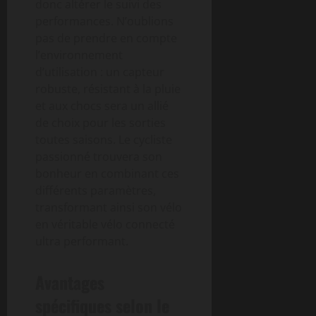
donc altérer le suivi des
performances. N’oublions
pas de prendre en compte
l’environnement
d’utilisation : un capteur
robuste, résistant à la pluie
et aux chocs sera un allié
de choix pour les sorties
toutes saisons. Le cycliste
passionné trouvera son
bonheur en combinant ces
différents paramètres,
transformant ainsi son vélo
en véritable vélo connecté
ultra performant.
Avantages
spécifiques selon le