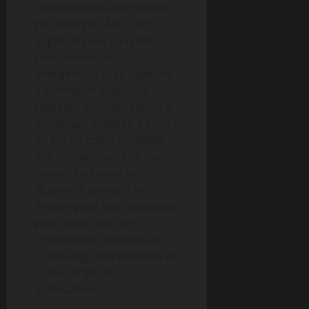
une réflexion approfondie.
Par exemple, ANT+ est
apprécié pour sa faible
consommation
énergétique et sa capacité
à connecter plusieurs
capteurs simultanément à
un unique appareil, ce qui
en fait un choix privilégié
des compétiteurs de haut
niveau. En revanche,
Bluetooth prendra le
dessus pour une utilisation
plus casual avec un
smartphone, bénéficiant
d’une large compatibilité et
d’une simplicité
d’utilisation.