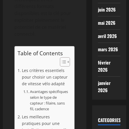
différents formats
juin 2026
disponibles est la clé pour
exploiter pleinement le
mai 2026
potentiel de ce matériel
connecté.
avril 2026
mars 2026
Table of Contents
février
2026
Les critères essentiels
pour choisir un capteur
janvier
de vitesse vélo adapté
2026
Avantages spécifiques
selon le type de
capteur : filaire, sans
fil, cadence
Les meilleures
CATEGORIES
pratiques pour une