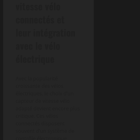
vitesse vélo
connectés et
leur intégration
avec le vélo
électrique
Avec la popularité
croissante des vélos
électriques, le choix d’un
capteur de vitesse vélo
adapté devient encore plus
critique. Ces vélos
connectés disposent
souvent d’un système de
contrôle électronique