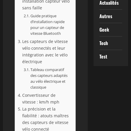
installation capteur vélo
Actualités
sans faille
Autres
Guide pratique
d’installation rapide
pour un capteur de
Geek
vitesse Bluetooth
Les capteurs de vitesse
Tech
vélo connectés et leur
intégration avec le vélo
Test
électrique
Tableau comparatif
des capteurs adaptés
au vélo électrique et
classique
Convertisseur de
vitesse : km/h mph
La précision et la
fiabilité : atouts maîtres
des capteurs de vitesse
vélo connecté