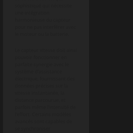
sophistiqué qui nécessite
une intégration
harmonieuse du capteur
pour ne pas interférer avec
le moteur ou la batterie.
Le capteur vitesse doit ainsi
pouvoir fonctionner en
parfaite synergie avec le
système d’assistance
électrique, fournissant des
données précises sur la
vitesse instantanée, la
distance parcourue, et
parfois même l’intensité de
l’effort. Certains modèles
avancés sont capables de
se synchroniser