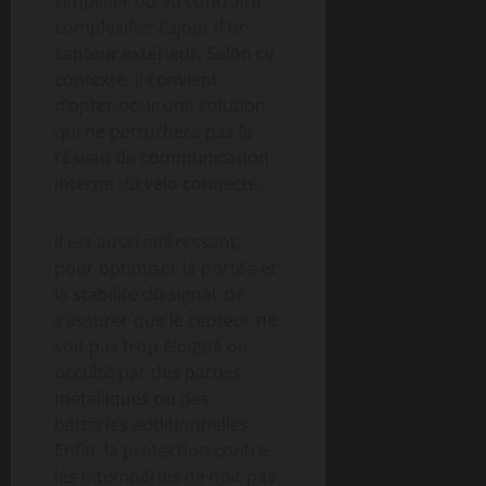
simplifier ou au contraire
complexifier l’ajout d’un
capteur extérieur. Selon ce
contexte, il convient
d’opter pour une solution
qui ne perturbera pas le
réseau de communication
interne du vélo connecté.
Il est aussi intéressant,
pour optimiser la portée et
la stabilité du signal, de
s’assurer que le capteur ne
soit pas trop éloigné ou
occulté par des parties
métalliques ou des
batteries additionnelles.
Enfin, la protection contre
les intempéries ne doit pas