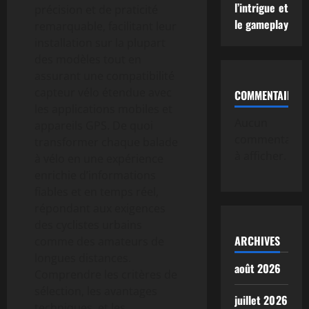
l’intrigue et
précision et de praticité
le gameplay
remarquable, facilitant leur
installation sur la plupart
des modèles tout en
assurant une compatibilité
capteur vélo étendue avec
COMMENTAIRE
les applications mobiles et
Aucun
appareils GPS. De quoi
commentaire
transformer chaque balade
à afficher.
à vélo en une expérience
enrichie d’informations
fiables et en temps réel,
répondant aux exigences
des cyclistes urbains
ARCHIVES
comme des amateurs de
longues distances.
août 2026
Comprendre les critères de
sélection, les avantages
juillet 2026
techniques, et les