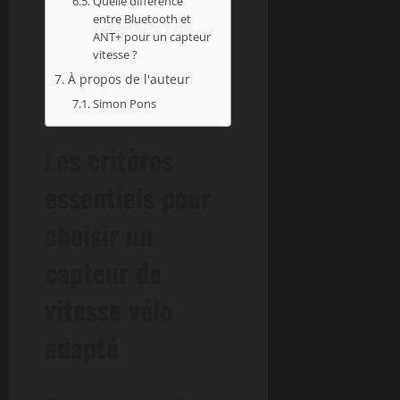
Quelle différence
entre Bluetooth et
ANT+ pour un capteur
vitesse ?
À propos de l'auteur
Simon Pons
Les critères
essentiels pour
choisir un
capteur de
vitesse vélo
adapté