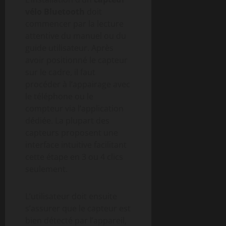
vélo Bluetooth
doit
commencer par la lecture
attentive du manuel ou du
guide utilisateur. Après
avoir positionné le capteur
sur le cadre, il faut
procéder à l’appairage avec
le téléphone ou le
compteur via l’application
dédiée. La plupart des
capteurs proposent une
interface intuitive facilitant
cette étape en 3 ou 4 clics
seulement.
L’utilisateur doit ensuite
s’assurer que le capteur est
bien détecté par l’appareil,