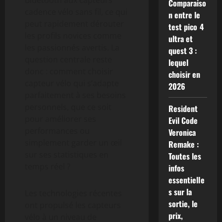
Bluetooth aux capteurs
Comparaiso
cadence vélo sans fil, ce qui
n entre le
peut rapidement dérouter
test pico 4
les profils novices comme
ultra et
les passionnés avertis. La
quest 3 :
question centrale reste
lequel
donc : comment choisir
choisir en
capteur vélo qui s’adapte
2026
parfaitement à ses besoins
personnels, que ce soit
Resident
pour améliorer ses
Evil Code
performances ou
Veronica
simplement garder un œil
Remake :
sur ses statistiques en
Toutes les
temps réel ?
infos
essentielle
s sur la
Les technologies récentes
sortie, le
ont propulsé les capteurs
prix,
vélo à un niveau de