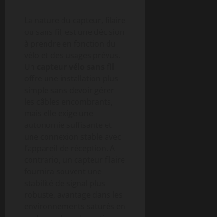
La nature du capteur, filaire
ou sans fil, est une décision
à prendre en fonction du
vélo et des usages prévus.
Un
capteur vélo sans fil
offre une installation plus
simple sans devoir gérer
les câbles encombrants,
mais elle exige une
autonomie suffisante et
une connexion stable avec
l’appareil de réception. A
contrario, un capteur filaire
fournira souvent une
stabilité de signal plus
robuste, avantage dans les
environnements saturés en