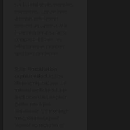
sur la fiabilité des données
transmises. Les cyclistes
attentifs privilégient
souvent un capteur vélo
Bluetooth pour sa large
compatibilité avec les
téléphones et montres
sportives modernes.
Enfin, l’
installation
capteur vélo
doit être
claire et rapide, avec un
manuel explicite ou une
application dédiée pour
guider pas à pas
l’utilisateur. Un montage
malencontreux peut
fausser les mesures et