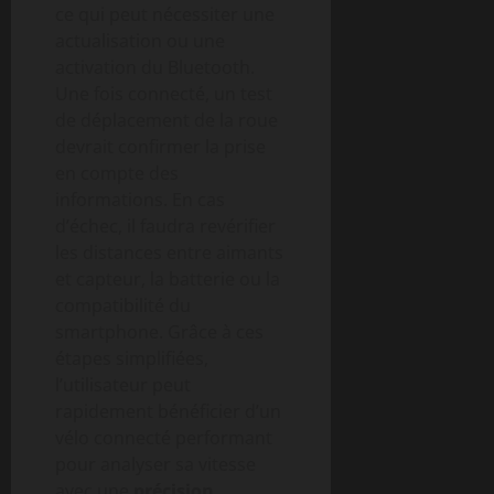
ce qui peut nécessiter une
actualisation ou une
activation du Bluetooth.
Une fois connecté, un test
de déplacement de la roue
devrait confirmer la prise
en compte des
informations. En cas
d’échec, il faudra revérifier
les distances entre aimants
et capteur, la batterie ou la
compatibilité du
smartphone. Grâce à ces
étapes simplifiées,
l’utilisateur peut
rapidement bénéficier d’un
vélo connecté performant
pour analyser sa vitesse
avec une
précision