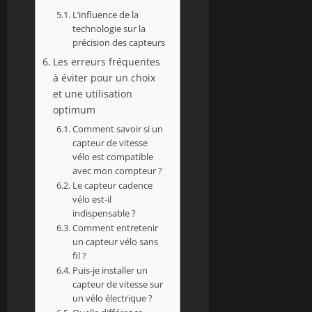
L’influence de la
technologie sur la
précision des capteurs
Les erreurs fréquentes
à éviter pour un choix
et une utilisation
optimum
Comment savoir si un
capteur de vitesse
vélo est compatible
avec mon compteur ?
Le capteur cadence
vélo est-il
indispensable ?
Comment entretenir
un capteur vélo sans
fil ?
Puis-je installer un
capteur de vitesse sur
un vélo électrique ?