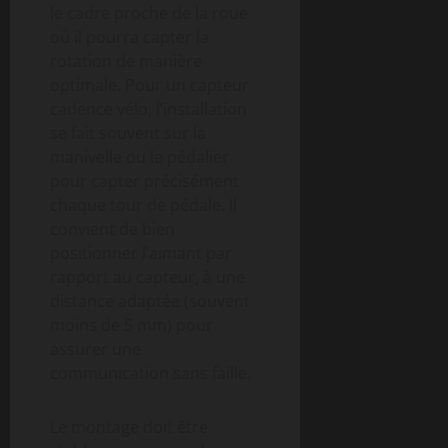
le cadre proche de la roue
où il pourra capter la
rotation de manière
optimale. Pour un capteur
cadence vélo, l’installation
se fait souvent sur la
manivelle ou le pédalier
pour capter précisément
chaque tour de pédale. Il
convient de bien
positionner l’aimant par
rapport au capteur, à une
distance adaptée (souvent
moins de 5 mm) pour
assurer une
communication sans faille.
Le montage doit être