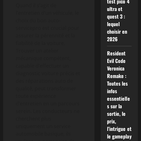
test pico 4
Quand il s’agit de
ultra et
l’entretien d’un véhicule, le
quest 3 :
choix du bon auto-
lequel
servicepro est crucial pour
choisir en
assurer la pérennité et la
2026
fiabilité de la voiture.
Trouver un atelier
Resident
mécanique compétent,
Evil Code
capable d’effectuer un
Veronica
diagnostic voiture précis et
Remake :
des réparations auto de
Toutes les
qualité, peut transformer
infos
toute expérience
essentielle
d’entretien en un parcours
s sur la
serein. Les conducteurs ne
sortie, le
cherchent plus
prix,
uniquement un service
l’intrigue et
automobile basique, ils
le gameplay