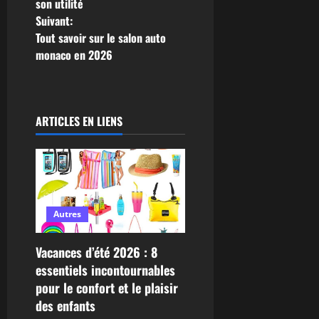
a
son utilité
Suivant:
v
Tout savoir sur le salon auto
monaco en 2026
i
g
a
ARTICLES EN LIENS
t
i
o
Autres
n
Vacances d’été 2026 : 8
d
essentiels incontournables
pour le confort et le plaisir
’
des enfants