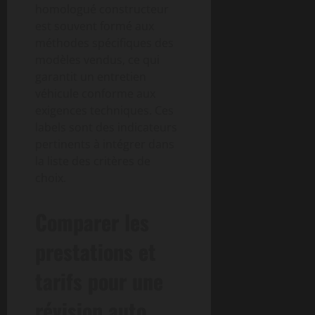
homologué constructeur
est souvent formé aux
méthodes spécifiques des
modèles vendus, ce qui
garantit un entretien
véhicule conforme aux
exigences techniques. Ces
labels sont des indicateurs
pertinents à intégrer dans
la liste des critères de
choix.
Comparer les
prestations et
tarifs pour une
révision auto