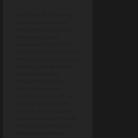
Une étude de cas révèle
que les automobilistes
ayant recours à un auto-
servicepro alignant
prestations de qualité et
tarifs justes constatent une
meilleure longévité de leurs
véhicules, une diminution
des pannes et une
meilleure satisfaction
client. Cela souligne
l’importance d’établir un
dialogue ouvert, d’être
informé, et de s’appuyer
sur un service automobile
efficace pour éviter des
dépenses imprévues à