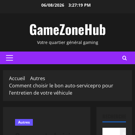
Aller
06/08/2026
3:27:20 PM
au
contenu
GameZoneHub
Votre quartier général gaming
Menu
principal
Accueil
Autres
Comment choisir le bon auto-servicepro pour
l’entretien de votre véhicule
RECHERCHER
Autres
Recher