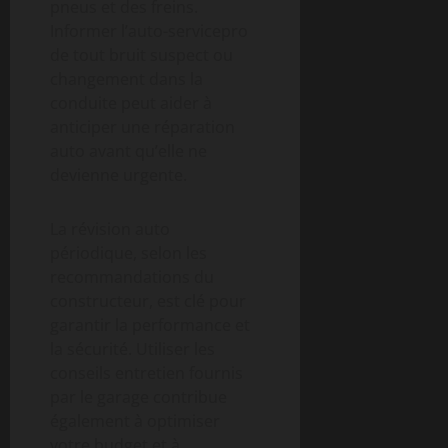
pneus et des freins.
Informer l’auto-servicepro
de tout bruit suspect ou
changement dans la
conduite peut aider à
anticiper une réparation
auto avant qu’elle ne
devienne urgente.
La révision auto
périodique, selon les
recommandations du
constructeur, est clé pour
garantir la performance et
la sécurité. Utiliser les
conseils entretien fournis
par le garage contribue
également à optimiser
votre budget et à