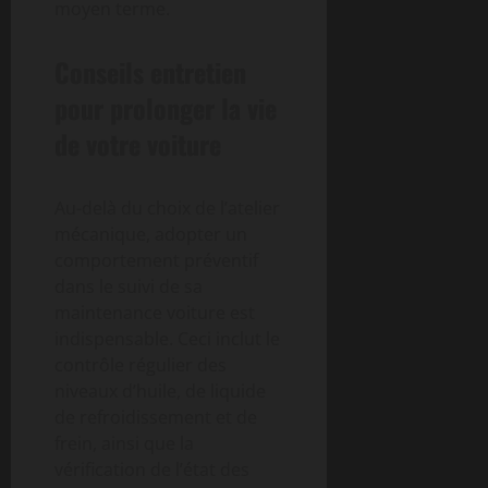
moyen terme.
Conseils entretien
pour prolonger la vie
de votre voiture
Au-delà du choix de l’atelier
mécanique, adopter un
comportement préventif
dans le suivi de sa
maintenance voiture est
indispensable. Ceci inclut le
contrôle régulier des
niveaux d’huile, de liquide
de refroidissement et de
frein, ainsi que la
vérification de l’état des