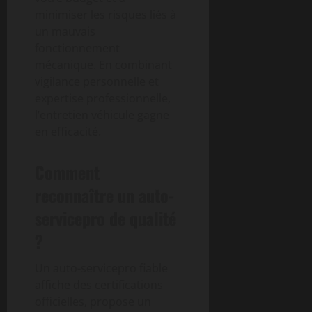
minimiser les risques liés à
un mauvais
fonctionnement
mécanique. En combinant
vigilance personnelle et
expertise professionnelle,
l’entretien véhicule gagne
en efficacité.
Comment
reconnaître un auto-
servicepro de qualité
?
Un auto-servicepro fiable
affiche des certifications
officielles, propose un