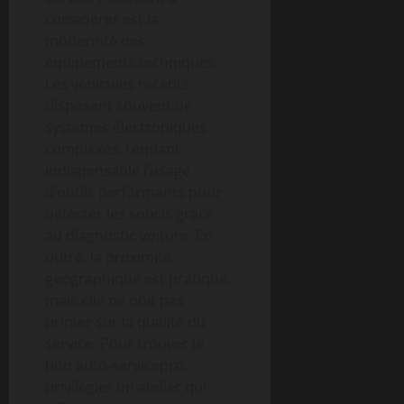
considérer est la
modernité des
équipements techniques.
Les véhicules récents
disposent souvent de
systèmes électroniques
complexes, rendant
indispensable l’usage
d’outils performants pour
détecter les soucis grâce
au diagnostic voiture. En
outre, la proximité
géographique est pratique,
mais elle ne doit pas
primer sur la qualité du
service. Pour trouver le
bon auto-servicepro,
privilégier un atelier qui