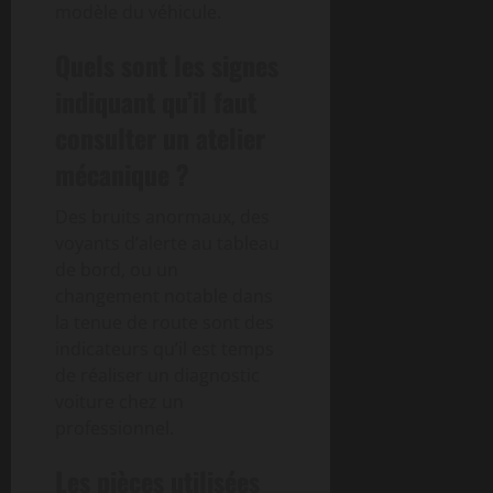
modèle du véhicule.
Quels sont les signes
indiquant qu’il faut
consulter un atelier
mécanique ?
Des bruits anormaux, des
voyants d’alerte au tableau
de bord, ou un
changement notable dans
la tenue de route sont des
indicateurs qu’il est temps
de réaliser un diagnostic
voiture chez un
professionnel.
Les pièces utilisées