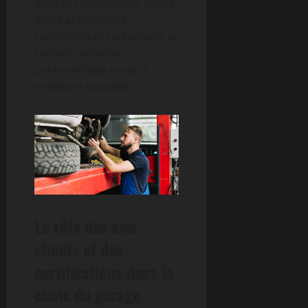
offre la combinaison idéale
entre accessibilité,
compétences techniques et
conseils entretien
personnalisés reste la
meilleure stratégie.
Le rôle des avis
clients et des
certifications dans le
choix du garage