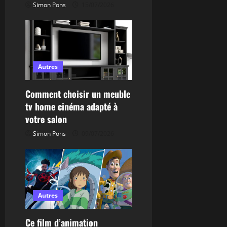
a
Simon Pons
15/07/2026
r
t
Autres
i
c
Comment choisir un meuble
tv home cinéma adapté à
l
votre salon
e
Simon Pons
09/07/2026
Autres
Ce film d’animation