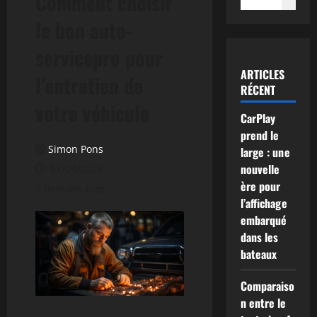
Comment choisir
le bon auto-
servicepro pour
ARTICLES
l’entretien de
RÉCENT
votre véhicule
CarPlay
prend le
Simon Pons
large : une
nouvelle
01/04/2026
ère pour
7 minutes lues
l’affichage
embarqué
dans les
bateaux
Comparaiso
n entre le