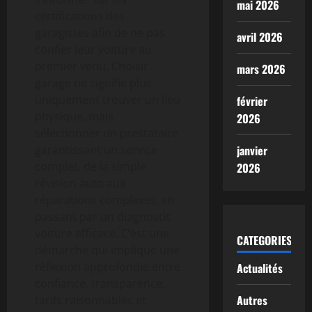
mai 2026
certifications des
garagistes afin de ne pas
avril 2026
confier leur voiture au
premier venu. Choisir
mars 2026
garage ne signifie plus
uniquement trouver un lieu
février
physique, mais
2026
sélectionner un prestataire
garantissant un service
janvier
complet, de la simple
2026
révision auto aux
réparations complexes, en
passant par un diagnostic
voiture efficace. C’est une
CATEGORIES
démarche qui implique une
réflexion approfondie entre
Actualités
confiance, transparence,
Autres
tarifs raisonnables et