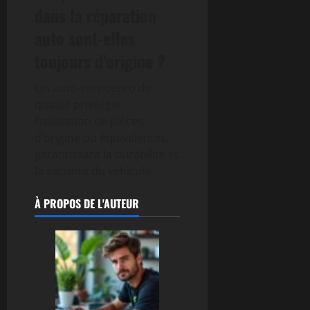
dans la réparation
auto sont-elles
toujours d’origine ?
Un auto-servicepro de
qualité privilégie
l’utilisation de pièces
d’origine ou équivalentes,
garantissant la durabilité et
la sécurité du véhicule.
À PROPOS DE L'AUTEUR