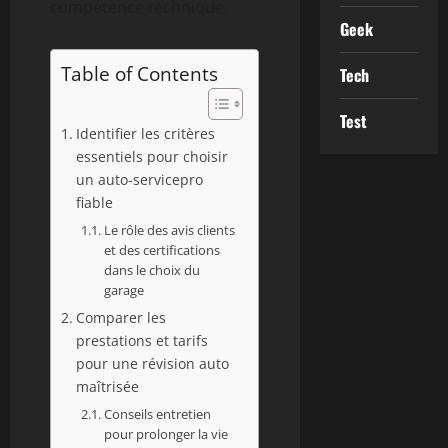
compétence technique.
Geek
Table of Contents
Tech
Test
Identifier les critères
essentiels pour choisir
un auto-servicepro
fiable
Le rôle des avis clients
et des certifications
dans le choix du
garage
Comparer les
prestations et tarifs
pour une révision auto
maîtrisée
Conseils entretien
pour prolonger la vie