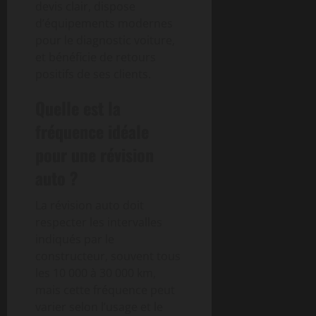
devis clair, dispose
d’équipements modernes
pour le diagnostic voiture,
et bénéficie de retours
positifs de ses clients.
Quelle est la
fréquence idéale
pour une révision
auto ?
La révision auto doit
respecter les intervalles
indiqués par le
constructeur, souvent tous
les 10 000 à 30 000 km,
mais cette fréquence peut
varier selon l’usage et le