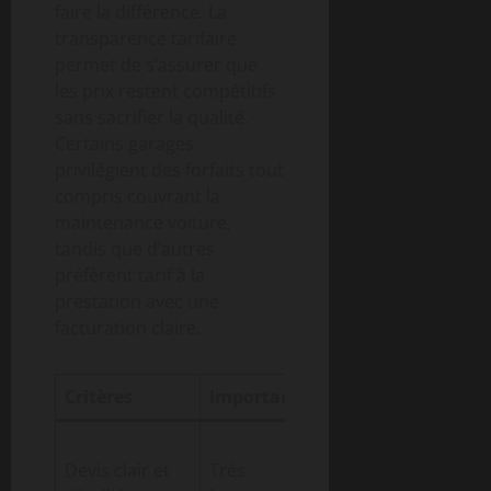
faire la différence. La
transparence tarifaire
permet de s’assurer que
les prix restent compétitifs
sans sacrifier la qualité.
Certains garages
privilégient des forfaits tout
compris couvrant la
maintenance voiture,
tandis que d’autres
préfèrent tarif à la
prestation avec une
facturation claire.
Critères
Importance
Avantages
Évite les
Devis clair et
Très
mauvaises