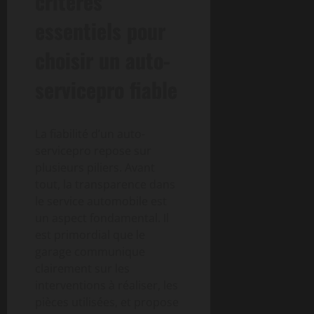
critères
essentiels pour
choisir un auto-
servicepro fiable
La fiabilité d’un auto-
servicepro repose sur
plusieurs piliers. Avant
tout, la transparence dans
le service automobile est
un aspect fondamental. Il
est primordial que le
garage communique
clairement sur les
interventions à réaliser, les
pièces utilisées, et propose