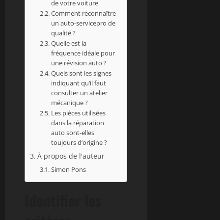
de votre voiture
Comment reconnaître
un auto-servicepro de
qualité ?
Quelle est la
fréquence idéale pour
une révision auto ?
Quels sont les signes
indiquant qu’il faut
consulter un atelier
mécanique ?
Les pièces utilisées
dans la réparation
auto sont-elles
toujours d’origine ?
À propos de l'auteur
Simon Pons
Identifier les