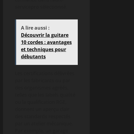
servicepro sélectionné.
A lire aussi :
Découvrir la guitare
10 cordes : avantages
et techniques pour
débutants
Les certifications délivrées
par les fabricants ou par
des organismes agréés,
telles que les labels qualité
ou la qualification RGE,
donnent un aperçu clair
des standards respectés
par un atelier mécanique.
Par exemple, un garage