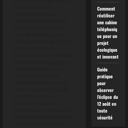
veulent un partenaire de
confiance pour la
Comment
maintenance voiture
réutiliser
complète et des conseils
une cabine
entretien adaptés à leur
téléphoniq
type de véhicule. Cette
ue pour un
quête s’accompagne de la
projet
prise en compte de
écologique
multiples critères, tels que
et innovant
la réputation du garage, la
transparence dans les
Guide
devis, la disponibilité
pratique
d’outils de pointe pour la
pour
révision auto et la qualité
observer
des interventions
l’éclipse du
proposées. Dans un
12 août en
contexte où la mécanique
toute
évolue rapidement avec les
sécurité
nouvelles technologies,