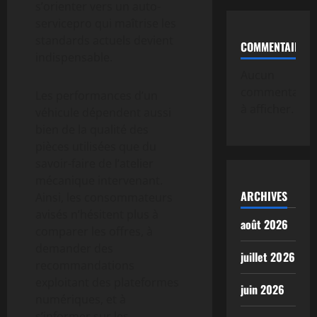
s’orienter vers un auto-
servicepro qui maîtrise les
standards actuels devient
COMMENTAIRE
indispensable.
Aucun
commentaire
Les performances d’un
à afficher.
véhicule dépendent aussi
bien de la qualité des
pièces utilisées que du
savoir-faire de l’atelier
mécanique intervenant.
ARCHIVES
Ainsi, les consommateurs
avisés n’hésitent plus à
août 2026
comparer les offres, à
demander des
juillet 2026
recommandations
exploitant des plateformes
juin 2026
numériques, et à
s’informer sur les