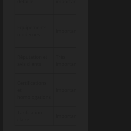
détaillé
important
surprises,
transparence
Diagnostic
Equipements
précis,
Important
modernes
interventions
adaptées
Confiance,
Réputation et
Très
expérience
avis clients
important
validée
Satisfaction
Certifications
constructeur,
et
Important
qualité
homologations
garantie
Tarification
Budget
Important
claire
maîtrisé