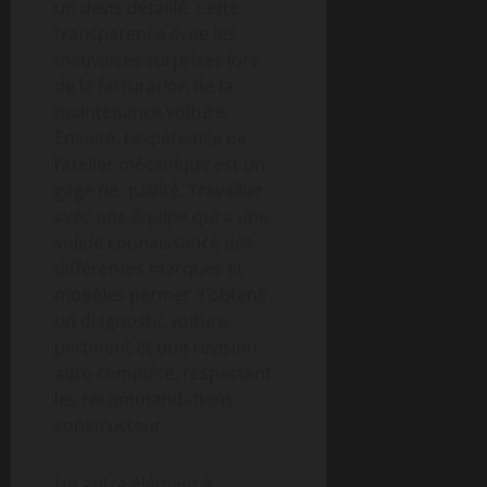
un devis détaillé. Cette
transparence évite les
mauvaises surprises lors
de la facturation de la
maintenance voiture.
Ensuite, l’expérience de
l’atelier mécanique est un
gage de qualité. Travailler
avec une équipe qui a une
solide connaissance des
différentes marques et
modèles permet d’obtenir
un diagnostic voiture
pertinent et une révision
auto complète, respectant
les recommandations
constructeur.
Un autre élément à