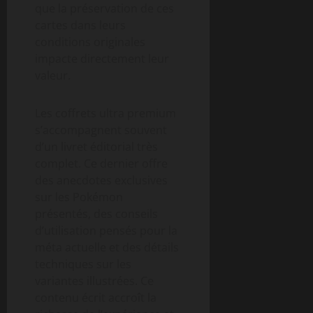
que la préservation de ces
cartes dans leurs
conditions originales
impacte directement leur
valeur.
Les coffrets ultra premium
s’accompagnent souvent
d’un livret éditorial très
complet. Ce dernier offre
des anecdotes exclusives
sur les Pokémon
présentés, des conseils
d’utilisation pensés pour la
méta actuelle et des détails
techniques sur les
variantes illustrées. Ce
contenu écrit accroît la