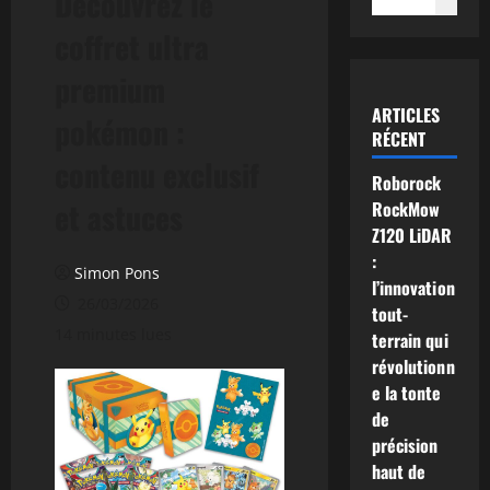
Découvrez le
coffret ultra
premium
ARTICLES
pokémon :
RÉCENT
contenu exclusif
Roborock
et astuces
RockMow
Z120 LiDAR
:
Simon Pons
l’innovation
26/03/2026
tout-
14 minutes lues
terrain qui
révolutionn
e la tonte
de
précision
haut de