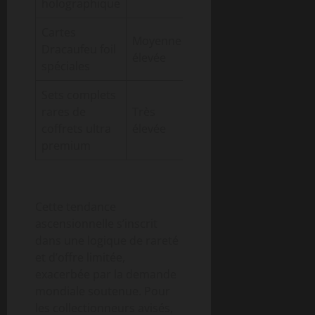
holographique
Cartes
Moyenne à
Dracaufeu foil
1200
+280%
élevée
spéciales
Sets complets
rares de
Très
4000
+350%
coffrets ultra
élevée
premium
Cette tendance
ascensionnelle s’inscrit
dans une logique de rareté
et d’offre limitée,
exacerbée par la demande
mondiale soutenue. Pour
les collectionneurs avisés,