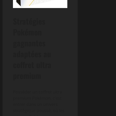
Stratégies
Pokémon
gagnantes
adaptées au
coffret ultra
premium
Posséder un coffret ultra
premium Pokémon, c’est
entrer dans un univers
stratégique poussé, où les