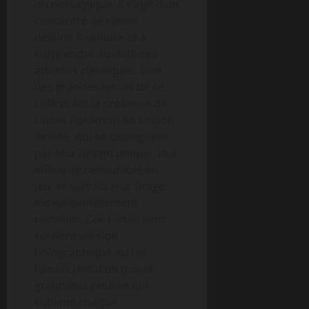
ou nostalgique. Il s’agit d’un
concentré de rareté
destiné à séduire et à
surprendre au-delà des
attentes classiques. Une
des grandes forces de ce
coffret est la présence de
cartes Pokémon en édition
limitée, qui se distinguent
par leur design unique, leur
efficacité redoutable en
jeu, et surtout leur tirage
exceptionnellement
restreint. Ces cartes sont
souvent version
holographique ou foil,
bénéficiant d’un travail
graphique poussé qui
sublime chaque