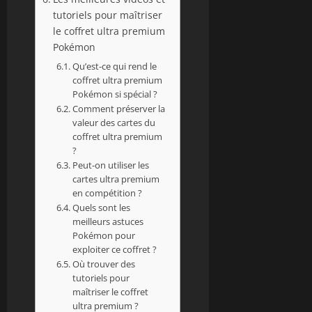
tutoriels pour maîtriser
le coffret ultra premium
Pokémon
Qu’est-ce qui rend le
coffret ultra premium
Pokémon si spécial ?
Comment préserver la
valeur des cartes du
coffret ultra premium
?
Peut-on utiliser les
cartes ultra premium
en compétition ?
Quels sont les
meilleurs astuces
Pokémon pour
exploiter ce coffret ?
Où trouver des
tutoriels pour
maîtriser le coffret
ultra premium ?