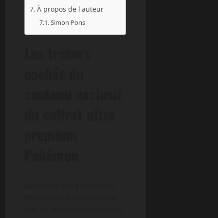
À propos de l'auteur
Simon Pons
Les trésors
cachés du
contenu exclusif
du coffret ultra
premium
Pokémon
Le coffret ultra premium
Pokémon ne se contente
pas de vocation décorative