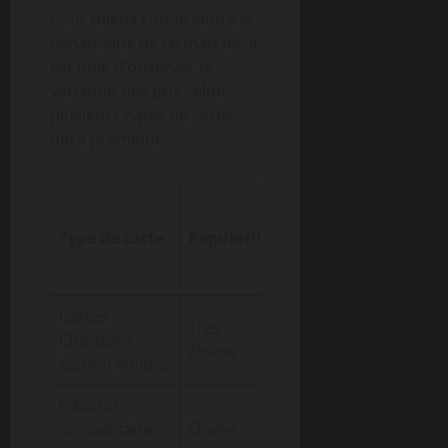
Pour mieux comprendre la
dynamique de ce marché, il
est utile d’observer la
variation des prix selon
plusieurs types de cartes
ultra premium :
Prix
Évolution
moyen
Type de carte
Popularité
prix 2020-
2026
2026
(€)
Cartes
Très
Charizard
1500
+320%
élevée
édition limitée
Pikachu
anniversaire
Élevée
800
+210%