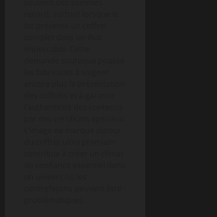
souvent des sommes
record, surtout lorsque le
lot présente un coffret
complet dans un état
impeccable. Cette
demande soutenue pousse
les fabricants à soigner
encore plus la présentation
des coffrets et à garantir
l’authenticité des contenus
par des certificats spéciaux.
L’image de marque autour
du coffret ultra premium
contribue à créer un climat
de confiance essentiel dans
un univers où les
contrefaçons peuvent être
problématiques.