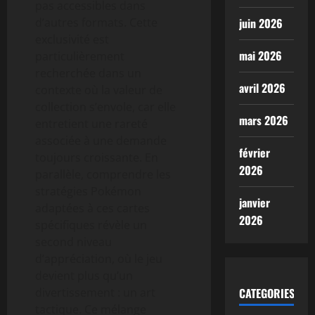
pas accessibles dans
d’autres formats. Cette
juin 2026
exclusivité est
mai 2026
particulièrement
recherchée dans un
avril 2026
contexte où la valeur de
collection s’envole, car elle
mars 2026
entretient une rareté
associée à une demande
février
toujours croissante. En
2026
parallèle, comprendre les
stratégies Pokémon
janvier
adaptées à ces cartes
2026
spécifiques révèle un
second niveau
d’appréciation, où le jeu
devient plus qu’un
divertissement : un art
CATEGORIES
tactique. Ce mélange