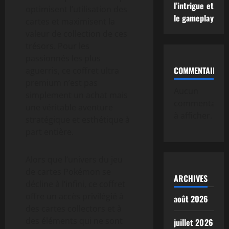
l’intrigue et
optimisent l’utilisation des
le gameplay
cartes et maximisent la
valeur de collection de ces
trésors. Pour les
passionnés les plus
COMMENTAIRE
aguerris, ce coffret ultra
premium n’est pas
Aucun
simplement un achat mais
commentaire
une véritable aventure
à afficher.
stratégique et esthétique à
part entière.
Alors que l’univers du jeu
de cartes Pokémon se
ARCHIVES
décline à l’infini, ce coffret
offre un accès privilégié à
août 2026
des cartes collectors et à
des éléments qui ne sont
juillet 2026