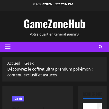
Aller
07/08/2026
2:27:17 PM
au
contenu
GameZoneHub
Votre quartier général gaming
Menu
principal
Accueil
Geek
Découvrez le coffret ultra premium pokémon :
contenu exclusif et astuces
RECHERCHER
Geek
Recher