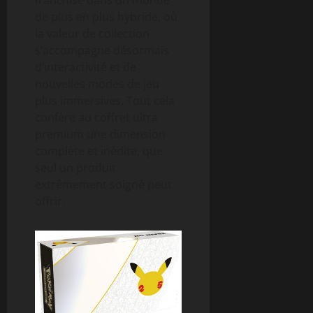
de plus en plus hybride, où
la valeur de collection
s’accompagne désormais
d’interactivité et de
nouvelles modes de jeu
plus immersives. Tout cela
confère au coffret ultra
premium une dimension
complète et inédite, que
seul un produit
extrêmement soigné peut
offrir.