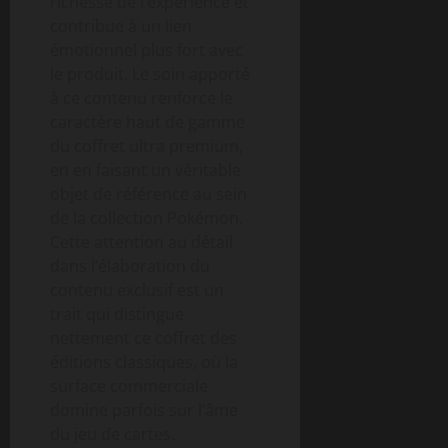
richesse de l’expérience et
contribue à un lien
émotionnel plus fort avec
le produit. Le soin apporté
à ce contenu renforce le
caractère haut de gamme
du coffret ultra premium,
en en faisant un véritable
objet de référence au sein
de la collection Pokémon.
Cette attention au détail
dans l’élaboration du
contenu exclusif est un
trait qui distingue
nettement ce coffret des
éditions classiques, où la
surface commerciale
domine parfois sur l’âme
du jeu de cartes.