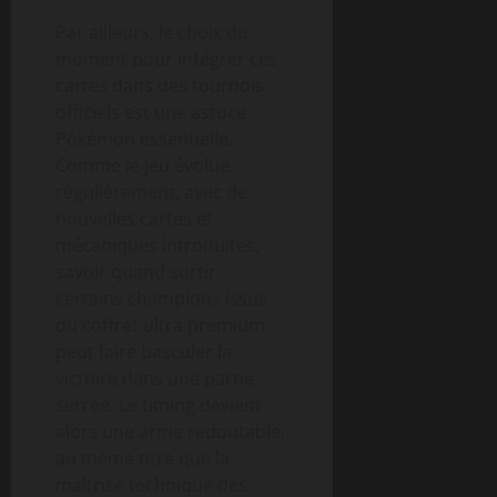
Par ailleurs, le choix du
moment pour intégrer ces
cartes dans des tournois
officiels est une astuce
Pokémon essentielle.
Comme le jeu évolue
régulièrement, avec de
nouvelles cartes et
mécaniques introduites,
savoir quand sortir
certains champions issus
du coffret ultra premium
peut faire basculer la
victoire dans une partie
serrée. Le timing devient
alors une arme redoutable,
au même titre que la
maîtrise technique des