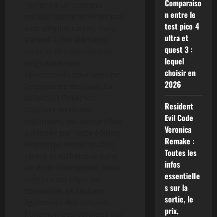
Comparaiso
renferme un contenu
n entre le
exclusif qui ne se limite pas
test pico 4
à de simples cartes, mais
ultra et
s’étend à des éléments
quest 3 :
rares et des accessoires
lequel
soigneusement
choisir en
sélectionnés pour enrichir
2026
l’expérience des fans. La
collection Pokémon,
Resident
toujours en pleine
Evil Code
expansion, est aujourd’hui
Veronica
sublimée par cette édition
Remake :
limitée qui réunit qualité,
Toutes les
rareté et esthétique dans
infos
un écrin d’exception. Mais
essentielle
derrière cet objet de
s sur la
convoitise, se cachent
sortie, le
également des astuces
prix,
Pokémon peu connues qui