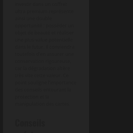
investir dans un coffret
ultra premium représente
ainsi une double
opportunité : posséder un
objet de beauté et réaliser
une plus-value potentielle
dans le futur. Il conviendra
toutefois d’en assurer une
conservation rigoureuse,
car la dégradation altère
très vite cette valeur. Ce
point souligne l’importance
des conseils entourant la
protection et la
manipulation des cartes.
Conseils