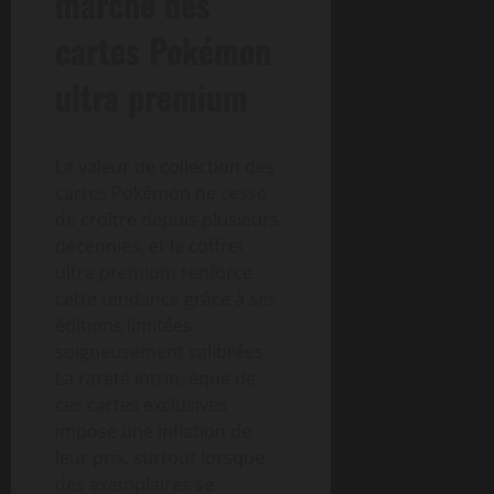
marché des
cartes Pokémon
ultra premium
La valeur de collection des
cartes Pokémon ne cesse
de croître depuis plusieurs
décennies, et le coffret
ultra premium renforce
cette tendance grâce à ses
éditions limitées
soigneusement calibrées.
La rareté intrinsèque de
ces cartes exclusives
impose une inflation de
leur prix, surtout lorsque
des exemplaires se