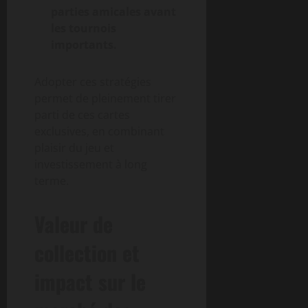
parties amicales avant
les tournois
importants.
Adopter ces stratégies
permet de pleinement tirer
parti de ces cartes
exclusives, en combinant
plaisir du jeu et
investissement à long
terme.
Valeur de
collection et
impact sur le