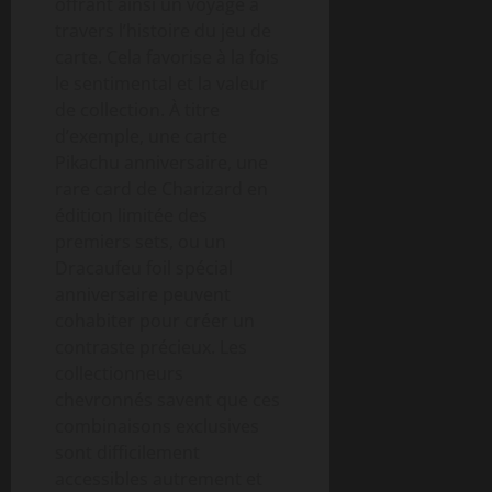
offrant ainsi un voyage à
travers l’histoire du jeu de
carte. Cela favorise à la fois
le sentimental et la valeur
de collection. À titre
d’exemple, une carte
Pikachu anniversaire, une
rare card de Charizard en
édition limitée des
premiers sets, ou un
Dracaufeu foil spécial
anniversaire peuvent
cohabiter pour créer un
contraste précieux. Les
collectionneurs
chevronnés savent que ces
combinaisons exclusives
sont difficilement
accessibles autrement et