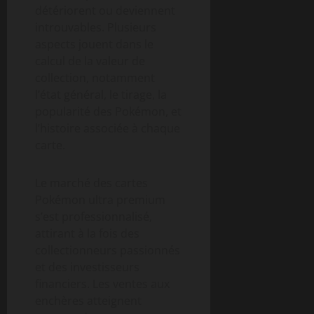
détériorent ou deviennent
introuvables. Plusieurs
aspects jouent dans le
calcul de la valeur de
collection, notamment
l’état général, le tirage, la
popularité des Pokémon, et
l’histoire associée à chaque
carte.
Le marché des cartes
Pokémon ultra premium
s’est professionnalisé,
attirant à la fois des
collectionneurs passionnés
et des investisseurs
financiers. Les ventes aux
enchères atteignent