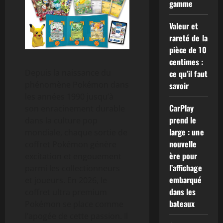
gamme
Valeur et
rareté de la
pièce de 10
centimes :
Depuis la naissance du
ce qu’il faut
phénomène Pokémon dans
savoir
les années 1990 jusqu’à
CarPlay
son enracinement durable
prend le
dans la culture pop
large : une
mondiale, chaque sortie de
nouvelle
coffret Pokémon génère
ère pour
excitation et engouement
l’affichage
parmi les collectionneurs
embarqué
et joueurs. En 2026, le
dans les
coffret ultra premium
bateaux
Pokémon se place comme
l’apogée de cette passion. Il