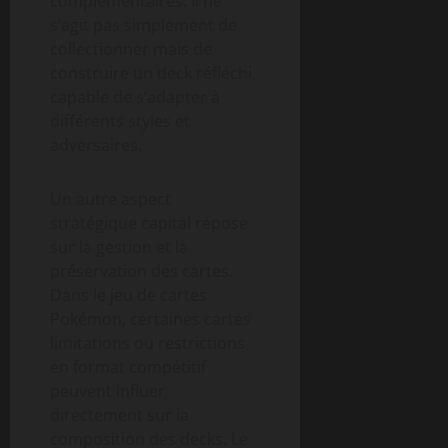
complémentaires. Il ne
s’agit pas simplement de
collectionner mais de
construire un deck réfléchi,
capable de s’adapter à
différents styles et
adversaires.
Un autre aspect
stratégique capital repose
sur la gestion et la
préservation des cartes.
Dans le jeu de cartes
Pokémon, certaines cartes
limitations ou restrictions
en format compétitif
peuvent influer
directement sur la
composition des decks. Le