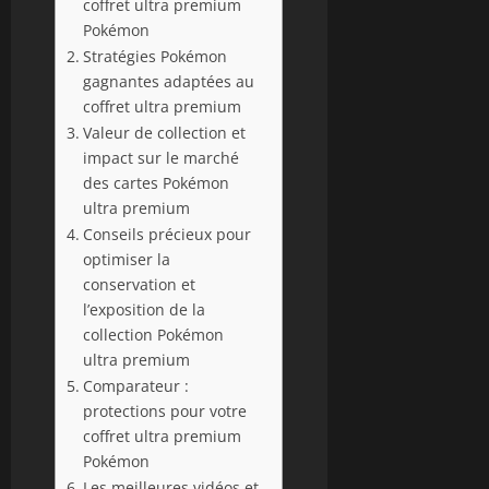
coffret ultra premium
Pokémon
Stratégies Pokémon
gagnantes adaptées au
coffret ultra premium
Valeur de collection et
impact sur le marché
des cartes Pokémon
ultra premium
Conseils précieux pour
optimiser la
conservation et
l’exposition de la
collection Pokémon
ultra premium
Comparateur :
protections pour votre
coffret ultra premium
Pokémon
Les meilleures vidéos et