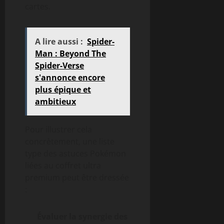
cartes.
A lire aussi :
Spider-
Man : Beyond The
Spider-Verse
s'annonce encore
plus épique et
ambitieux
Pour illustrer cela
concrètement, une liste
type des astuces Pokémon
liées au coffret ultra
premium peut être dressée
:
Évaluer la synergie des