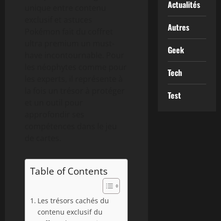
Actualités
unique entre contenu
exclusif et astuces
Autres
Pokémon fait du coffret
ultra premium un must-
Geek
have incontournable. Pour
les néophytes comme pour
Tech
les experts, il représente à
la fois un trésor à protéger
Test
et un outil pour
approfondir ses
compétences dans le jeu
de cartes.
Table of Contents
Les trésors cachés du
contenu exclusif du