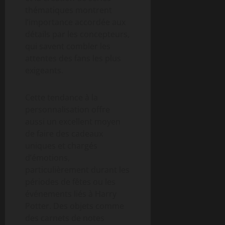
thématiques montrent
l’importance accordée aux
détails par les concepteurs,
qui savent combler les
attentes des fans les plus
exigeants.
Cette tendance à la
personnalisation offre
aussi un excellent moyen
de faire des cadeaux
uniques et chargés
d’émotions,
particulièrement durant les
périodes de fêtes ou les
événements liés à Harry
Potter. Des objets comme
des carnets de notes