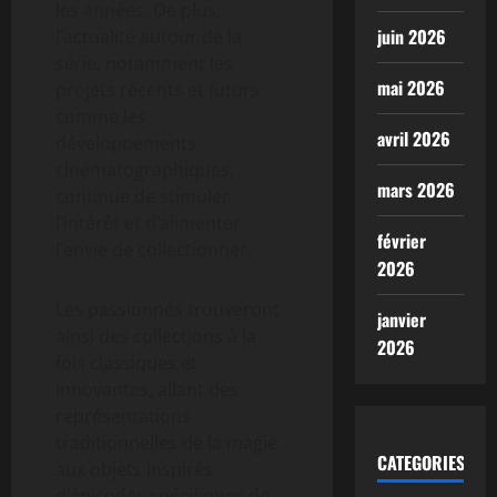
les années. De plus,
juin 2026
l’actualité autour de la
série, notamment les
mai 2026
projets récents et futurs
comme les
avril 2026
développements
cinématographiques,
mars 2026
continue de stimuler
l’intérêt et d’alimenter
février
l’envie de collectionner.
2026
Les passionnés trouveront
janvier
ainsi des collections à la
2026
fois classiques et
innovantes, allant des
représentations
traditionnelles de la magie
CATEGORIES
aux objets inspirés
d’épisodes spécifiques de