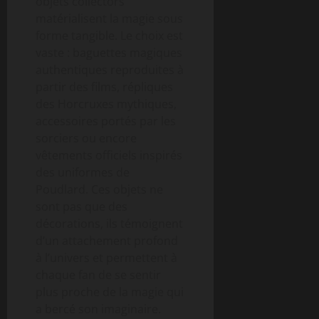
objets collectors
matérialisent la magie sous
forme tangible. Le choix est
vaste : baguettes magiques
authentiques reproduites à
partir des films, répliques
des Horcruxes mythiques,
accessoires portés par les
sorciers ou encore
vêtements officiels inspirés
des uniformes de
Poudlard. Ces objets ne
sont pas que des
décorations, ils témoignent
d’un attachement profond
à l’univers et permettent à
chaque fan de se sentir
plus proche de la magie qui
a bercé son imaginaire.