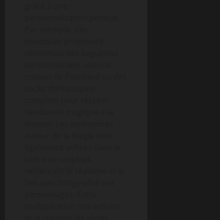
grâce à une
personnalisation pointue.
Par exemple, des
boutiques proposent
désormais des baguettes
personnalisées selon la
maison de Poudlard ou des
packs thématiques
complets pour recréer
l’ambiance magique à la
maison. Les accessoires
autour de la magie sont
également utilisés dans le
cadre de cosplays,
renforçant le réalisme et le
lien avec l’originalité des
personnages. Cette
multiplication des articles
et la création de séries