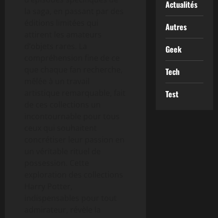
Actualités
la saga, en passant par des
éditions limitées qui
Autres
attirent les amateurs
d’objets rares. La
Geek
compréhension fine de ce
que chaque fan recherche,
Tech
mêlée à un travail
artistique remarquable, fait
Test
de ces collections un
incontournable pour tous
ceux qui souhaitent
concrétiser leur passion en
un véritable rituel de
possession. Cette
exploration des collections
Harry Potter,
indispensables pour tout
admirateur, révèle la