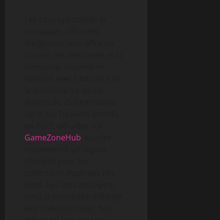
Les sites spécialisés et
boutiques officielles
élargissent leur offre en
suivant les tendances et la
demande, souvent en
relation avec l’actualité de
la franchise. La sortie
annoncée d’une nouvelle
série sur l’univers étendu
en 2027, détaillée sur
GameZoneHub
, suscite
notamment un regain
d’intérêt pour les
collections inspirées des
films. Les fans anticipent
ainsi la possibilité d’élargir
leur collection avec des
pièces en lien avec les