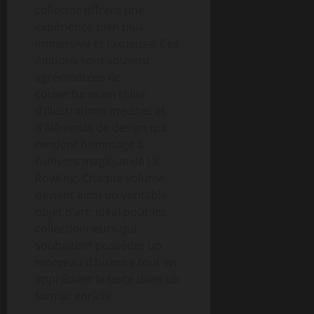
collector offrent une
expérience bien plus
immersive et luxueuse. Ces
éditions sont souvent
agrémentées de
couvertures en relief,
d’illustrations inédites et
d’éléments de design qui
rendent hommage à
l’univers magique de J.K.
Rowling. Chaque volume
devient ainsi un véritable
objet d’art, idéal pour les
collectionneurs qui
souhaitent posséder un
morceau d’histoire tout en
appréciant le texte dans un
format enrichi.