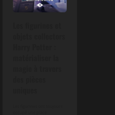
Les figurines et
objets collectors
Harry Potter :
matérialiser la
magie à travers
des pièces
uniques
Les figurines ont toujours
occupé une place