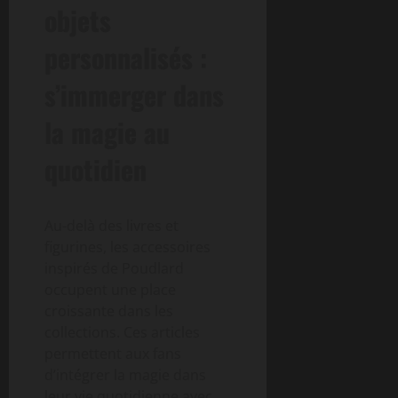
objets
personnalisés :
s’immerger dans
la magie au
quotidien
Au-delà des livres et
figurines, les accessoires
inspirés de Poudlard
occupent une place
croissante dans les
collections. Ces articles
permettent aux fans
d’intégrer la magie dans
leur vie quotidienne avec