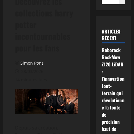
Découvrez les
collections harry
potter
ARTICLES
incontournables
RÉCENT
pour les fans
Roborock
RockMow
Simon Pons
Z120 LiDAR
:
28/03/2026
l’innovation
14 minutes lues
tout-
terrain qui
révolutionn
e la tonte
de
précision
Depuis sa création,
haut de