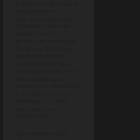
grâce à son style unique et
ses nombreuses
déclinaisons autour des
différentes maisons de
Poudlard ou des
personnages secondaires.
Par ailleurs, des éditions
plus haut de gamme,
comme celles de Noble
Collection, rassemblent des
objets reproduits à
l’identique, souvent parfois
en métal ou matériaux
nobles, donnant à ces
pièces un cachet
exceptionnel.
Outre les figurines, les