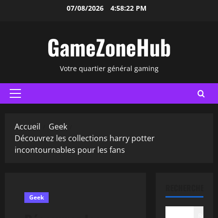
Aller
07/08/2026
4:58:23 PM
au
contenu
GameZoneHub
Votre quartier général gaming
Menu
principal
Accueil
Geek
Découvrez les collections harry potter
incontournables pour les fans
RECHERCHER
Geek
Recher