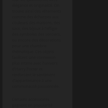
élégance et originalité. On
trouve ainsi des vêtements
comme des écharpes aux
couleurs des maisons, des
sacs, des bijoux à l’effigie
des symboles des sorciers,
ou encore des décorations
pour une chambre
thématique. Ces objets
facilitent une connexion
plus intime avec l’univers
d’Harry Potter et
renforcent le sentiment
d’appartenance à une
communauté passionnée.
Certains accessoires
gagnent en popularité