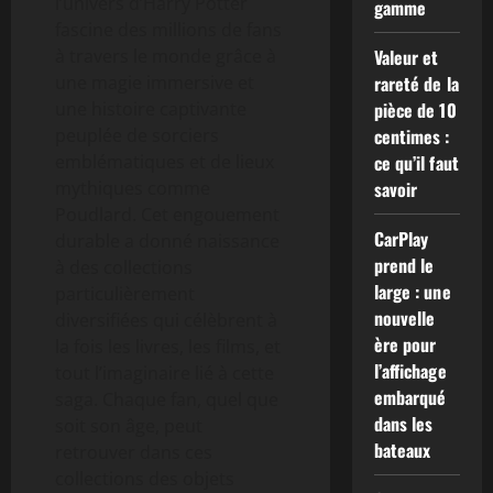
l’univers d’Harry Potter
gamme
fascine des millions de fans
à travers le monde grâce à
Valeur et
une magie immersive et
rareté de la
une histoire captivante
pièce de 10
peuplée de sorciers
centimes :
emblématiques et de lieux
ce qu’il faut
mythiques comme
savoir
Poudlard. Cet engouement
CarPlay
durable a donné naissance
prend le
à des collections
large : une
particulièrement
nouvelle
diversifiées qui célèbrent à
ère pour
la fois les livres, les films, et
l’affichage
tout l’imaginaire lié à cette
embarqué
saga. Chaque fan, quel que
dans les
soit son âge, peut
bateaux
retrouver dans ces
collections des objets