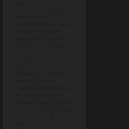
devenue un must-have
grâce à ses dessins qui
donnent vie aux
personnages et aux scènes
mythiques de la saga,
apportant une nouvelle
dimension à la lecture.
Les différences de tirage et
de technique apportent
également une grande
valeur aux éditions
collector, faisant d’elles de
véritables objets rares
précieux. Certains volumes
sortis en quantités limitées
voient leur cote grimper
rapidement sur le marché