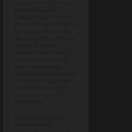
stylisés, des mugs avec la
formule magique «
Expelliarmus », ou encore
des lampes reproduisant la
lumière des sabbats sont
des exemples d’articles qui
peuvent facilement
intégrer l’univers dans la
vie quotidienne. L’attrait
pour ces accessoires
s’explique par leur capacité
à mêler utilité et passion,
rendant hommage à la
saga tout en restant
fonctionnels.
En somme, ces objets
personnalisés et
accessoires représentent