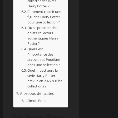
collector des livres
Harry Potter ?
Comment choisir une
figurine Harry Potter
pour une collection ?
Où se procurer des
objets collectors
authentiques Harry
Potter ?
Quelle est
l’importance des
accessoires Poudlard
dans une collection ?
Quel impact aura la
série Harry Potter
prévue en 2027 sur les
collections ?
À propos de l'auteur
Simon Pons
Les livres Harry