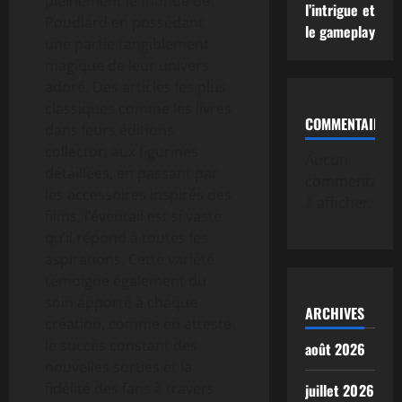
pleinement le monde de
l’intrigue et
Poudlard en possédant
le gameplay
une partie tangiblement
magique de leur univers
adoré. Des articles les plus
classiques comme les livres
COMMENTAIRE
dans leurs éditions
collector, aux figurines
Aucun
détaillées, en passant par
commentaire
les accessoires inspirés des
à afficher.
films, l’éventail est si vaste
qu’il répond à toutes les
aspirations. Cette variété
témoigne également du
soin apporté à chaque
ARCHIVES
création, comme en atteste
le succès constant des
août 2026
nouvelles sorties et la
fidélité des fans à travers
juillet 2026