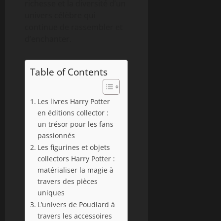
richesse et la diversité d’un
univers célèbre qui
continue de rassembler et
d’enchanter.
Table of Contents
Les livres Harry Potter
en éditions collector :
un trésor pour les fans
passionnés
Les figurines et objets
collectors Harry Potter :
matérialiser la magie à
travers des pièces
uniques
L’univers de Poudlard à
travers les accessoires