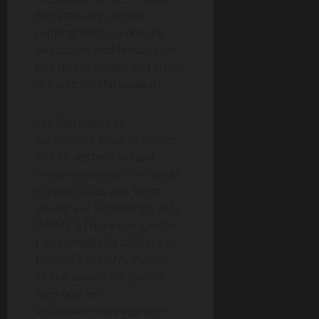
fantastiques comme
Hippogriffes, ou encore
des objets emblématiques
tels que la Coupe de Feu ou
la Carte du Maraudeur.
Les fabricants se
surpassent pour proposer
des séries limitées qui
mettent en avant certaines
scènes cultes des films,
jouant sur la nostalgie et la
fidélité à l’œuvre originale.
Par exemple, la collection
Funko Pop! Harry Potter
séduit autant les jeunes
fans que les
collectionneurs aguerris