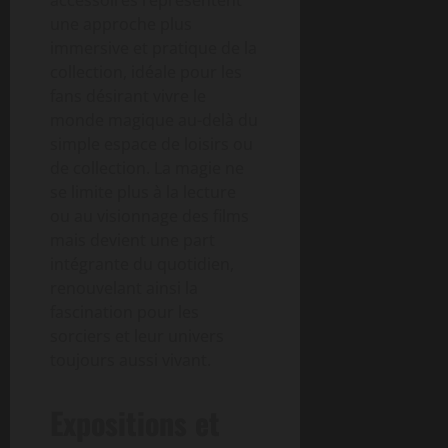
une approche plus
immersive et pratique de la
collection, idéale pour les
fans désirant vivre le
monde magique au-delà du
simple espace de loisirs ou
de collection. La magie ne
se limite plus à la lecture
ou au visionnage des films
mais devient une part
intégrante du quotidien,
renouvelant ainsi la
fascination pour les
sorciers et leur univers
toujours aussi vivant.
Expositions et