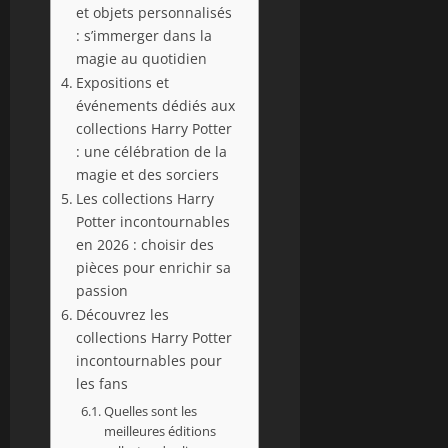
et objets personnalisés
: s’immerger dans la
magie au quotidien
Expositions et
événements dédiés aux
collections Harry Potter
: une célébration de la
magie et des sorciers
Les collections Harry
Potter incontournables
en 2026 : choisir des
pièces pour enrichir sa
passion
Découvrez les
collections Harry Potter
incontournables pour
les fans
Quelles sont les
meilleures éditions