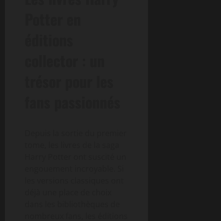
Potter en
éditions
collector : un
trésor pour les
fans passionnés
Depuis la sortie du premier
tome, les livres de la saga
Harry Potter ont suscité un
engouement incroyable. Si
les versions classiques ont
déjà une place de choix
dans les bibliothèques de
nombreux fans, les éditions