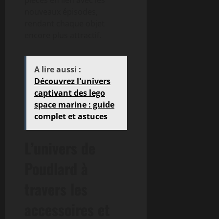
nouveaux épisodes,
rendant chaque objet
encore plus attractif.
A lire aussi :
Découvrez l'univers
captivant des lego
space marine : guide
complet et astuces
L’univers de
Poudlard à
travers les
accessoires et