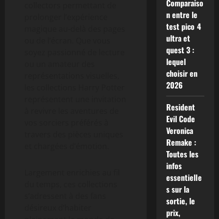
Comparaiso
collectors permettant de
n entre le
prolonger l’expérience
test pico 4
magique au-delà des pages
ultra et
ou de l’écran. Que vous
quest 3 :
soyez passionné de lecture
lequel
ou un amateur des
choisir en
représentations visuelles,
2026
les collections Harry Potter
représentent une invitation
Resident
à revivre les aventures de
Evil Code
vos sorciers préférés à
Veronica
travers des pièces uniques
Remake :
et chargées d’émotion.
Toutes les
infos
Largement enrichies au fil
essentielle
du temps, ces collections
s sur la
s’adressent à des fans
sortie, le
désireux d’habiter
prix,