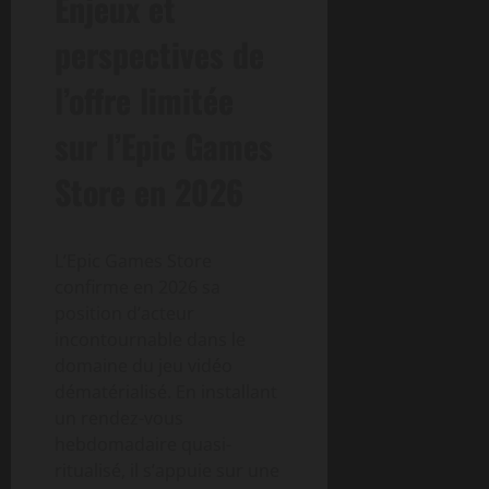
Enjeux et
perspectives de
l’offre limitée
sur l’Epic Games
Store en 2026
L’Epic Games Store
confirme en 2026 sa
position d’acteur
incontournable dans le
domaine du jeu vidéo
dématérialisé. En installant
un rendez-vous
hebdomadaire quasi-
ritualisé, il s’appuie sur une