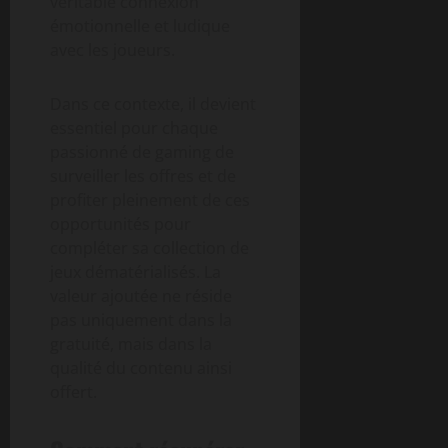
véritable connexion
émotionnelle et ludique
avec les joueurs.
Dans ce contexte, il devient
essentiel pour chaque
passionné de gaming de
surveiller les offres et de
profiter pleinement de ces
opportunités pour
compléter sa collection de
jeux dématérialisés. La
valeur ajoutée ne réside
pas uniquement dans la
gratuité, mais dans la
qualité du contenu ainsi
offert.