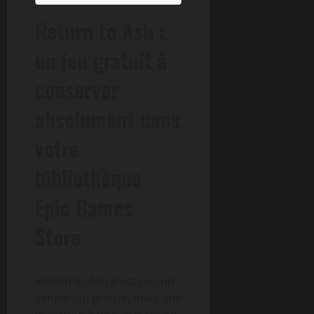
Return to Ash :
un jeu gratuit à
conserver
absolument dans
votre
bibliothèque
Epic Games
Store
Return to Ash n’est pas un
simple jeu gratuit, mais une