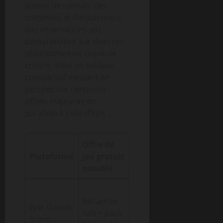
atteint désormais des
sommets, et l’importance
des réservations jeu
dématérialisé sur diverses
plateformes ne cesse de
croître. Voici un tableau
comparatif mettant en
perspective certaines
offres majeures en
parallèle à celle d’Epic :
Offre de
Type 
Durée de
Plateforme
jeu gratuit
cont
conservation
notable
offer
Jeu
Return to
narrat
Epic Games
À vie après
Ash + pack
pack
Store
téléchargement