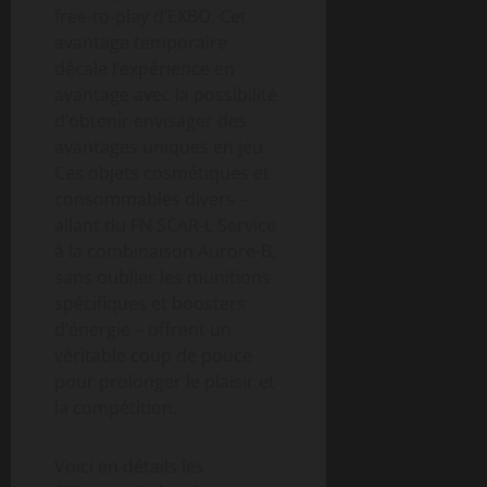
free-to-play d’EXBO. Cet
avantage temporaire
décale l’expérience en
avantage avec la possibilité
d’obtenir envisager des
avantages uniques en jeu.
Ces objets cosmétiques et
consommables divers –
allant du FN SCAR-L Service
à la combinaison Aurore-B,
sans oublier les munitions
spécifiques et boosters
d’énergie – offrent un
véritable coup de pouce
pour prolonger le plaisir et
la compétition.
Voici en détails les