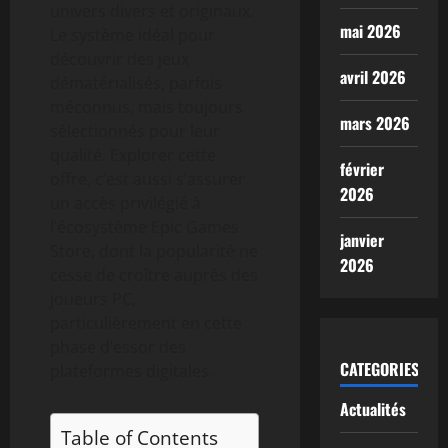
univers divers et originaux.
mai 2026
Le système idéal pour
découvrir des jeux
avril 2026
dématérialisés, parfois
méconnus, mais toujours
mars 2026
sélectionnés pour leur
qualité. Explorer cette
février
offre, c’est aussi s’assurer
2026
un accès privilégié à
l’écosystème Epic Games
janvier
Store, dont la popularité ne
2026
cesse de croître auprès des
joueurs PC,
particulièrement en cette
phase d’essor des
CATEGORIES
plateformes digitales.
Actualités
Table of Contents