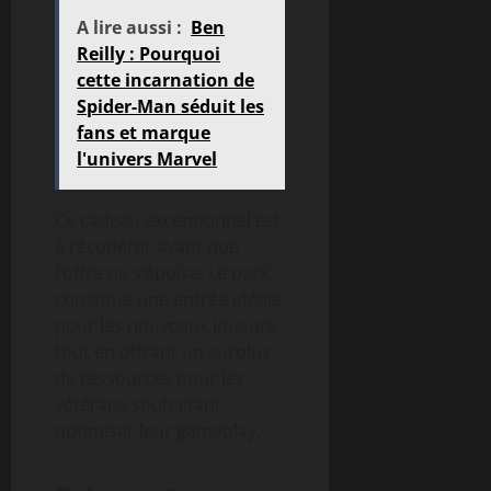
A lire aussi :
Ben
Reilly : Pourquoi
cette incarnation de
Spider-Man séduit les
fans et marque
l'univers Marvel
Ce cadeau exceptionnel est
à récupérer avant que
l’offre ne s’épuise. Le pack
constitue une entrée idéale
pour les nouveaux joueurs
tout en offrant un surplus
de ressources pour les
vétérans souhaitant
optimiser leur gameplay.