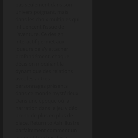
pas seulement dans son
univers poignant, mais
dans les choix multiples qui
influencent l’issue de
l’aventure. Ce design
interactif permet aux
joueurs de s’y attacher
profondément, chaque
décision modifiant la
dynamique des relations
avec les autres
personnages présents
dans ce monde mystérieux.
Dans une époque où la
narration dans le jeu vidéo
prend de plus en plus de
place, Return to Ash illustre
parfaitement comment un
jeu peut toucher, faire