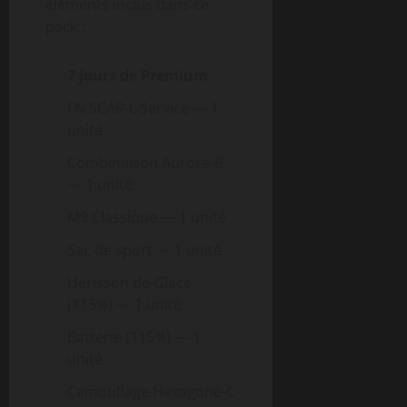
éléments inclus dans ce
pack :
7 jours de Premium
FN SCAR-L Service — 1
unité
Combinaison Aurore-B
— 1 unité
M9 Classique — 1 unité
Sac de sport — 1 unité
Hérisson de Glace
(115%) — 1 unité
Batterie (115%) — 1
unité
Camouflage Hexagone-C