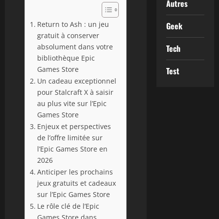
Autres
Return to Ash : un jeu
Geek
gratuit à conserver
absolument dans votre
Tech
bibliothèque Epic
Games Store
Test
Un cadeau exceptionnel
pour Stalcraft X à saisir
au plus vite sur l’Epic
Games Store
Enjeux et perspectives
de l’offre limitée sur
l’Epic Games Store en
2026
Anticiper les prochains
jeux gratuits et cadeaux
sur l’Epic Games Store
Le rôle clé de l’Epic
Games Store dans