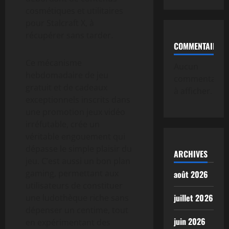
cosmétiques et utilitaires
pour Stalcraft X, à
récupérer sans tarder.
COMMENTAIRE
Ce mécanisme
Aucun
hebdomadaire de jeu
commentaire
gratuit et de cadeaux
à afficher.
exceptionnels inscrits dans
une promotion jeux vidéo
irréfutable, crée un
véritable engouement qui
dépasse le simple plaisir du
ARCHIVES
jeu. C’est aussi un bon plan
gaming, permettant aux
août 2026
utilisateurs de constituer
juillet 2026
une ludothèque riche sans
dépenser un centime, tout
juin 2026
en expérimentant des