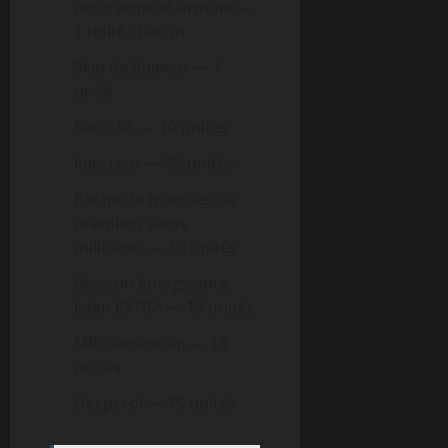
pour arme et armure —
1 unité chacun
Skin de Suiveur — 1
unité
Sac 5.56 — 10 unités
Injecteur — 25 unités
Poche de trousses de
premiers soins
militaires — 10 unités
Boisson énergisante
Jiden EXTRA — 15 unités
MRE américain — 15
unités
Desperol — 15 unités