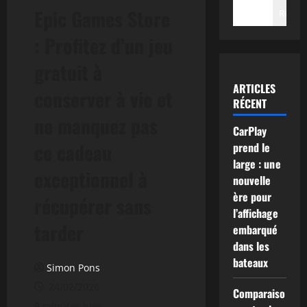
Epic Games Store
Recher
: Profitez d’un jeu
gratuit à
ARTICLES
conserver à vie et
RÉCENT
ne manquez pas
CarPlay
ce cadeau
prend le
large : une
exceptionnel à
nouvelle
ère pour
récupérer sans
l’affichage
tarder
embarqué
dans les
bateaux
Simon Pons
24/02/2026
Comparaiso
9 minutes lues