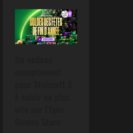
Un cadeau
exceptionnel
pour Stalcraft X
à saisir au plus
vite sur l’Epic
Games Store