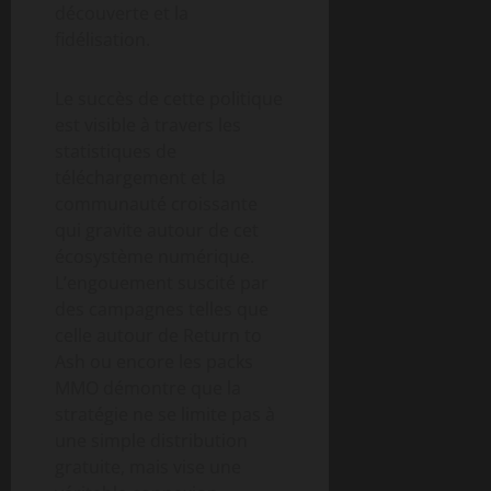
découverte et la
fidélisation.
Le succès de cette politique
est visible à travers les
statistiques de
téléchargement et la
communauté croissante
qui gravite autour de cet
écosystème numérique.
L’engouement suscité par
des campagnes telles que
celle autour de Return to
Ash ou encore les packs
MMO démontre que la
stratégie ne se limite pas à
une simple distribution
gratuite, mais vise une