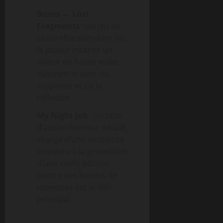
Boxes — Lost
Fragments
: un jeu de
casse-tête stimulant où
le joueur incarne un
voleur de haute volée,
cultivant le sens du
suspense et de la
réflexion.
My Night Job
: un titre
d’action-horreur décalé,
chargé d’une ambiance
intense où la protection
d’une vieille bâtisse
contre des hordes de
monstres est le défi
principal.