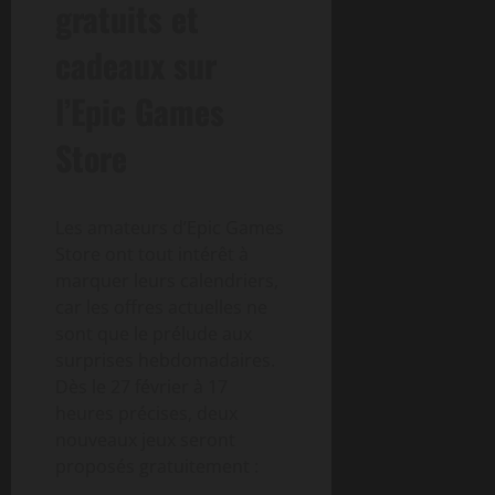
gratuits et
cadeaux sur
l’Epic Games
Store
Les amateurs d’Epic Games
Store ont tout intérêt à
marquer leurs calendriers,
car les offres actuelles ne
sont que le prélude aux
surprises hebdomadaires.
Dès le 27 février à 17
heures précises, deux
nouveaux jeux seront
proposés gratuitement :