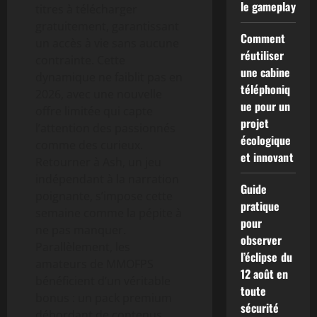
le gameplay
titres à télécharger
gratuitement, garantissant
Comment
un accès à vie sans aucune
réutiliser
contrainte. Cette
une cabine
dynamique ne faiblit pas en
téléphoniq
2026, avec une nouvelle
ue pour un
offre limitée qui capte
projet
l’attention des passionnés
écologique
comme des curieux.
et innovant
Retourner à Ash, un jeu
indépendant à la narration
Guide
poignante, s’impose cette
pratique
semaine comme la pépite à
pour
ne pas manquer.
observer
Parallèlement, les
l’éclipse du
amateurs de MMOFPS
12 août en
bénéficient d’un véritable
toute
bonus : un pack premium
sécurité
débordant de contenus