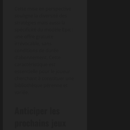
Cette mise en perspective
souligne la diversité des
stratégies mais aussi la
spécificité du modèle Epic :
une offre gratuite
irrévocable, sans
conditions de durée
d’abonnement. Cette
caractéristique est
essentielle pour le joueur
cherchant à constituer une
bibliothèque pérenne et
variée.
Anticiper les
prochains jeux