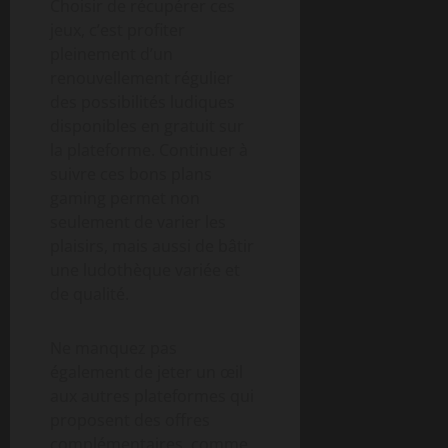
Choisir de récupérer ces
jeux, c’est profiter
pleinement d’un
renouvellement régulier
des possibilités ludiques
disponibles en gratuit sur
la plateforme. Continuer à
suivre ces bons plans
gaming permet non
seulement de varier les
plaisirs, mais aussi de bâtir
une ludothèque variée et
de qualité.
Ne manquez pas
également de jeter un œil
aux autres plateformes qui
proposent des offres
complémentaires, comme