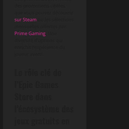
des promotions ciblées
que vous pouvez découvrir
sur Steam
ou les sélections
mensuelles offertes par
Prime Gaming
. Une
diversité d’options qui
enrichit l’expérience du
joueur averti.
Le rôle clé de
l’Epic Games
Store dans
l’écosystème des
jeux gratuits en