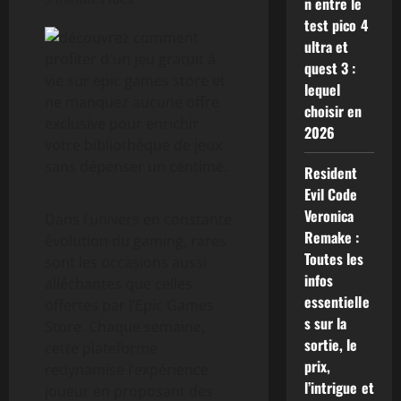
n entre le
test pico 4
ultra et
quest 3 :
lequel
choisir en
2026
Resident
Evil Code
Veronica
Dans l’univers en constante
Remake :
évolution du gaming, rares
Toutes les
sont les occasions aussi
infos
alléchantes que celles
essentielle
offertes par l’Epic Games
s sur la
Store. Chaque semaine,
sortie, le
cette plateforme
prix,
redynamise l’expérience
l’intrigue et
joueur en proposant des