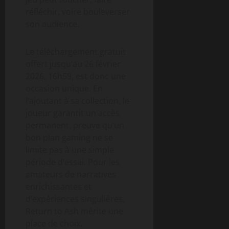
réfléchir, voire bouleverser
son audience.
Le téléchargement gratuit
offert jusqu’au 26 février
2026, 16h59, est donc une
occasion unique. En
l’ajoutant à sa collection, le
joueur garantit un accès
permanent, preuve qu’un
bon plan gaming ne se
limite pas à une simple
période d’essai. Pour les
amateurs de narratives
enrichissantes et
d’expériences singulières,
Return to Ash mérite une
place de choix.