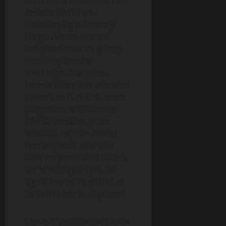
invitation à une immersion
émotionnelle rare.
Développé par Serenity
Forge, ce titre narratif
indépendant vous plonge
dans l’expérience
d’Ashleigh, une jeune
femme vivant une aventure
au-delà de la réalité, entre
purgatoire et souvenirs.
Dès sa sortie en juillet
2025, il a reçu un accueil
remarquable, avec une
note moyenne de 4,6 sur 5
sur la boutique Epic, un
signal fort de sa qualité et
de son scénario captivant.
L’intérêt de ce jeu ne réside