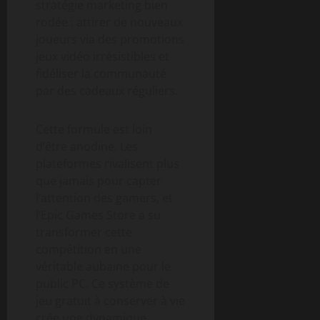
stratégie marketing bien
rodée : attirer de nouveaux
joueurs via des promotions
jeux vidéo irrésistibles et
fidéliser la communauté
par des cadeaux réguliers.
Cette formule est loin
d’être anodine. Les
plateformes rivalisent plus
que jamais pour capter
l’attention des gamers, et
l’Epic Games Store a su
transformer cette
compétition en une
véritable aubaine pour le
public PC. Ce système de
jeu gratuit à conserver à vie
crée une dynamique