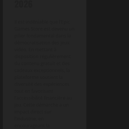
2026
Il est indéniable que l’Epic
Games Store est devenu un
pilier fondamental dans la
démocratisation des jeux
vidéo. En mettant à
disposition régulièrement
du contenu gratuit et des
cadeaux exceptionnels, la
plateforme soutient la
diversité des expériences
tout en favorisant
l’accessibilité financière au
jeu. Cette démarche a un
impact direct sur
l’industrie, en
encourageant la