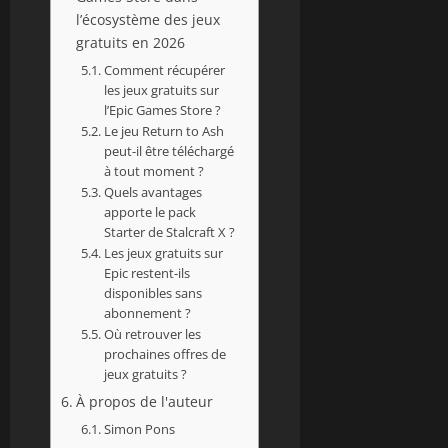
l’écosystème des jeux
gratuits en 2026
Comment récupérer
les jeux gratuits sur
l’Epic Games Store ?
Le jeu Return to Ash
peut-il être téléchargé
à tout moment ?
Quels avantages
apporte le pack
Starter de Stalcraft X ?
Les jeux gratuits sur
Epic restent-ils
disponibles sans
abonnement ?
Où retrouver les
prochaines offres de
jeux gratuits ?
À propos de l'auteur
Simon Pons