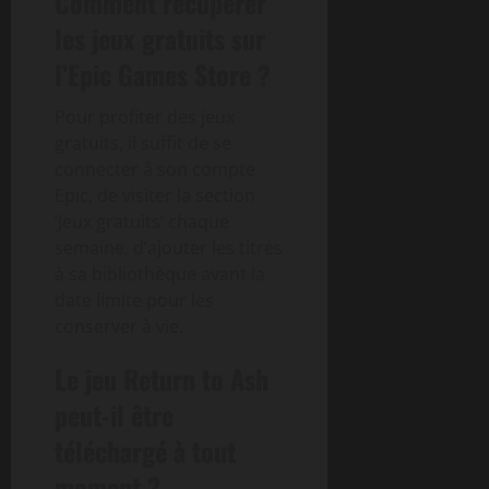
Comment récupérer
les jeux gratuits sur
l’Epic Games Store ?
Pour profiter des jeux
gratuits, il suffit de se
connecter à son compte
Epic, de visiter la section
‘Jeux gratuits’ chaque
semaine, d’ajouter les titres
à sa bibliothèque avant la
date limite pour les
conserver à vie.
Le jeu Return to Ash
peut-il être
téléchargé à tout
moment ?