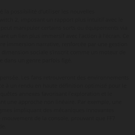
a possibilité d’utiliser les nouvelles
witch 2, imposant un rapport plus intuitif avec le
 peut manipuler certains sorts ou équipements via
ant un lien plus immersif avec l’action à l’écran. Ce
e immersion narrative, renforcée par une gestion
te dimension sociale s’inscrit comme un moteur de
e dans un genre parfois figé.
 repensée. Les fans retrouveront des environnements
e à un rendu en haute définition optimisé pour le
uêtes annexes favorisant l’exploration et le
t une approche non linéaire. Par exemple, une
nigmes impliquant des mécaniques innovantes
n de mouvement de la console, prouvant que FF7
de.