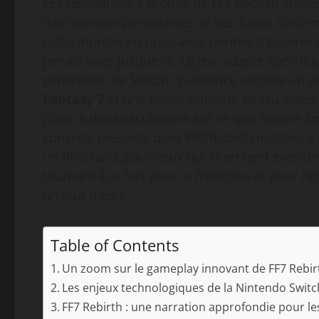
Les révélations à propos de FF7 Rebirth arriv
des rumeurs persistantes et des fuites confir
Cette montée en puissance permet d’espérer u
jamais vues jusque-là. Le jeu, adapté spécifi
génération de Switch, s’annonce comme un p
Fantasy 7
et une vision futuriste de jeu vidéo.
place à des spéculations sur ce que Square En
concrets présents dans FF7 Rebirth mettent à p
un RPG taillé pour ceux qui cherchent excelle
tournant à la fois pour la franchise et pour l
un jour inédit.
Table of Contents
Un zoom sur le gameplay innovant de FF7 Rebir
Les enjeux technologiques de la Nintendo Switc
FF7 Rebirth : une narration approfondie pour le