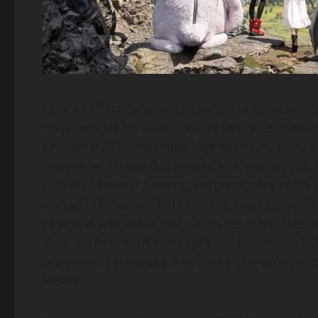
Face à l’effervescence entourant la Nintendo 
majeure que les amateurs de RPG attendaient
promet d’allier l’héritage légendaire du jeu v
convoitée. Plus qu’un simple jeu Nintendo, il
redéfinir l’avenir gaming, en proposant enfin
portabilité. Square Enix semble avoir compris 
ce projet ambitieux qui, selon les premières 
dont les RPG sont envisagés sur la console h
qui veulent vivre une aventure riche en émoti
idéale.