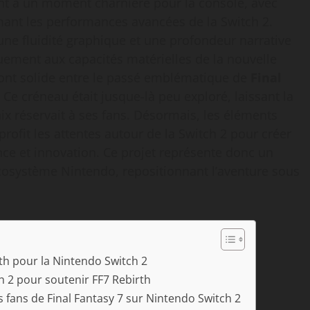
ent à un moment charnière pour la console, avec
mant les performances avancées de la Switch 2.
ne fluidité graphique et une profondeur narrative
quement aux capacités matérielles de la nouvelle
ont solide entre le passé emblématique de
Final
 Ce créneau était jusque-là peu exploré, laissant la
ix réservait à ses fans. Désormais, les éléments
rofit les attentes autour de la Switch 2 pour créer
nce et innovation. Ce projet représente donc un
’écosystème Nintendo, repositionnant l’aventure sous
th pour la Nintendo Switch 2
h 2 pour soutenir FF7 Rebirth
s fans de Final Fantasy 7 sur Nintendo Switch 2