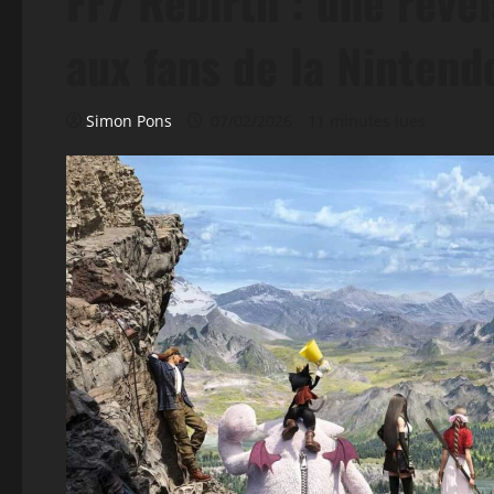
FF7 Rebirth : une révé
aux fans de la Nintend
Simon Pons
07/02/2026
11 minutes lues