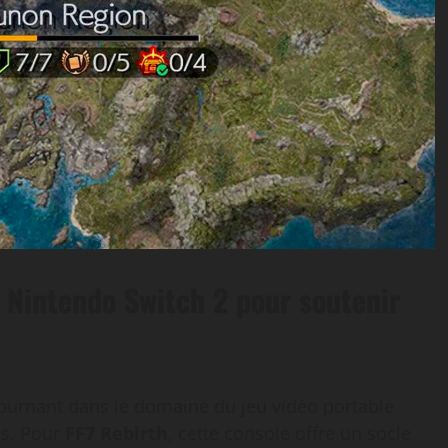
 Nintendo Switch 2 pour soutenir
tournant dans le domaine du jeu vidéo portable
es. Pour
FF7 Rebirth
, cette console offre un socle