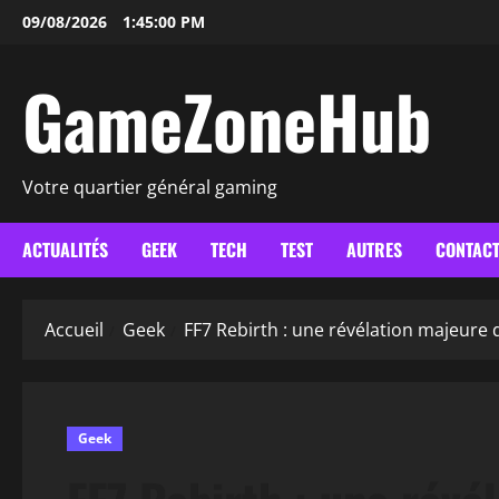
Aller
09/08/2026
1:45:01 PM
au
contenu
GameZoneHub
Votre quartier général gaming
ACTUALITÉS
GEEK
TECH
TEST
AUTRES
CONTAC
Accueil
Geek
FF7 Rebirth : une révélation majeure 
Geek