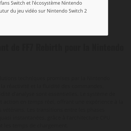
fans Switch et l’écosystème Nintendo
futur du jeu vidéo sur Nintendo Switch 2
nt de FF7 Rebirth pour la Nintendo
olutions techniques promises par la Nintendo
 la réactivité et la fluidité des commandes,
idité d’analyse sont essentielles. Le système de
 action en temps réel, offrant une expérience à la
s vétérans. Les transitions entre les phases
quasi instantanées, grâce à l’architecture CPU
nt les temps de chargement.