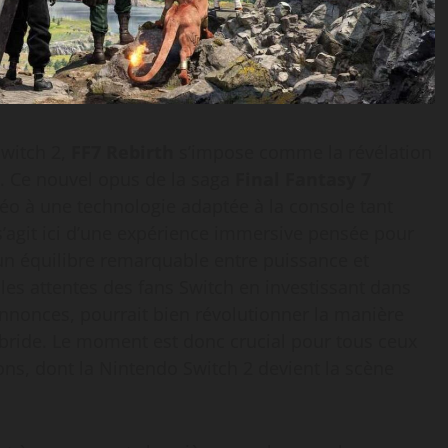
Switch 2,
FF7 Rebirth
s’impose comme la révélation
. Ce nouvel opus de la saga
Final Fantasy 7
idéo à une technologie adaptée à la console tant
 s’agit ici d’une expérience immersive pensée pour
 un équilibre remarquable entre puissance et
les attentes des fans Switch en investissant dans
annonces, pourrait bien révolutionner la manière
ybride. Le moment est donc crucial pour tous ceux
ons, dont la Nintendo Switch 2 devient la scène