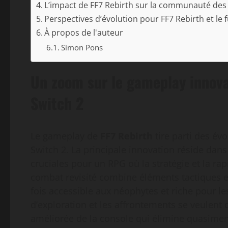
L’impact de FF7 Rebirth sur la communauté des 
Perspectives d’évolution pour FF7 Rebirth et le 
À propos de l'auteur
Simon Pons
Un zoom sur le gameplay innova
Switch 2
Le gameplay de
FF7 Rebirth
tire parti des év
Switch 2. La principale innovation réside dans
cruciales pour un RPG où la stratégie et la rap
combat revisité combine éléments tactiques et
fois accessible aux néophytes et riche pour le
d’exploration et les affrontements se veulent 
améliorée de la console qui élimine quasime