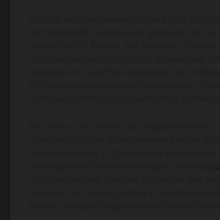
Du côté des commandes, Square Enix a intégré l
fonctionnalités haptiques et gestuelles de la S
monde de FF7 Rebirth. Par exemple, le joueur
le gyroscope ou les vibrations adaptatives, cré
réalisme accru permet également une meilleur
fine des interactions entre personnages. Cet
l’intrigue et offre un renouvellement bienvenu
Par ailleurs, la carte du jeu a également été
iconiques baignés d’une nouvelle lumière grâc
hardware Switch 2. Chaque zone propose des q
développement des personnages, encouragean
quête secondaire consiste à résoudre des é
exploitant les écrans tactiles et la détectio
Rebirth s’adapte élégamment au format hybri