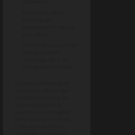
entretenus
Fatigue des câbles
d’embrayage
provoquant un réglage
plus délicat
Problèmes occasionnels
dans le système
d’éclairage, liés à un
câblage parfois fragile
Ces aléas techniques ne
doivent pas décourager
l’acheteur averti, car les
solutions existent et
peuvent être envisagées
dès le premier entretien.
L’utilisation de pièces
détachées d’origine ou