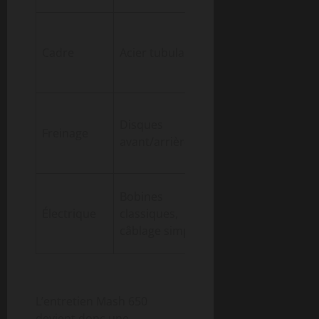
Acier ou alu
Cadre
Acier tubulaire
selon modèles
Souvent
Disques
Freinage
tambours sur
avant/arrière
vintage pur
Bobines
Varie selon
Électrique
classiques,
ancienneté
câblage simple
L’entretien Mash 650
devient donc une