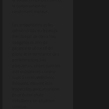
la conservation du
rendement moteur.
Les suspensions et les
éléments liés au freinage
font l’objet de contrôles
obligatoires afin de
garantir la sécurité du
pilote et la constance des
performances. Les
plaquettes, citées dans les
avis utilisateurs comme
sujet à renouvellement
fréquent, doivent être
inspectées avec attention
pour éviter toute
défaillance en situation
critique.