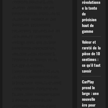
contexte pousse à une
révolutionn
analyse détaillée de ses
e la tonte
performances moto, de sa
de
durabilité moteur et des
précision
éventuels problèmes
haut de
récurrents signalés par les
gamme
utilisateurs. Une moto
Valeur et
vintage n’est pas qu’une
rareté de la
belle pièce d’exposition ;
pièce de 10
elle doit aussi résister à
centimes :
l’épreuve du temps et de
ce qu’il faut
l’usage quotidien.
savoir
L’entretien Mash 650 joue
un rôle fondamental dans
CarPlay
la longévité, mais la qualité
prend le
composants d’origine est
large : une
l’autre pilier indispensable
nouvelle
à évaluer. Cette étude
ère pour
attentive, enrichie d’avis