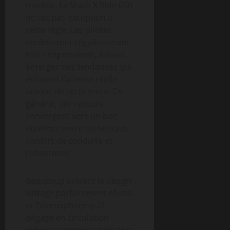
modèle. La Mash X Ride 650
ne fait pas exception à
cette règle. Les pilotes
confrontent régulièrement
leurs impressions, faisant
émerger des tendances qui
éclairent l’attente réelle
autour de cette moto. En
général, ces retours
convergent vers un bon
équilibre entre esthétique,
confort de conduite et
robustesse.
Beaucoup saluent le design
vintage parfaitement réussi
et l’atmosphère qu’il
dégage en circulation
urbaine comme sur de plus