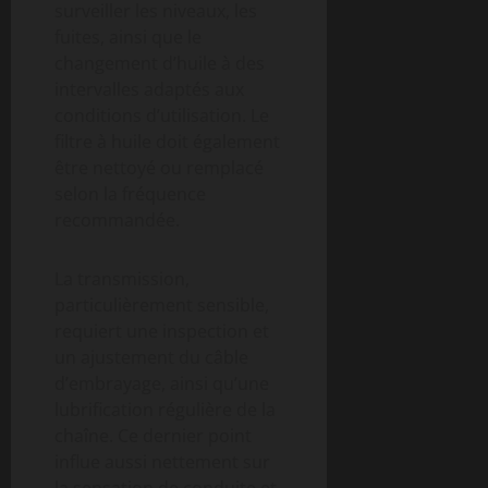
surveiller les niveaux, les
fuites, ainsi que le
changement d’huile à des
intervalles adaptés aux
conditions d’utilisation. Le
filtre à huile doit également
être nettoyé ou remplacé
selon la fréquence
recommandée.
La transmission,
particulièrement sensible,
requiert une inspection et
un ajustement du câble
d’embrayage, ainsi qu’une
lubrification régulière de la
chaîne. Ce dernier point
influe aussi nettement sur
la sensation de conduite et