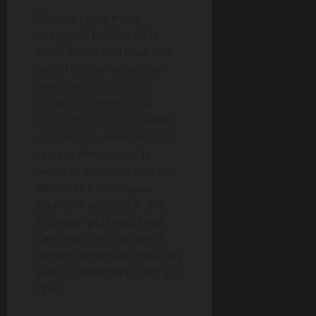
Comme toute moto
vintage, la fiabilité de la
Mash X Ride 650 peut être
perturbée par quelques
problèmes récurrents,
souvent inhérents à la
conception ou à la qualité
composants d’origine. Les
circuits électriques, la
batterie, ainsi que certains
éléments mécaniques
pourront nécessiter une
attention plus soutenue.
Ces petits inconvénients
restent cependant gérables
avec un entretien Mash 650
ciblé.