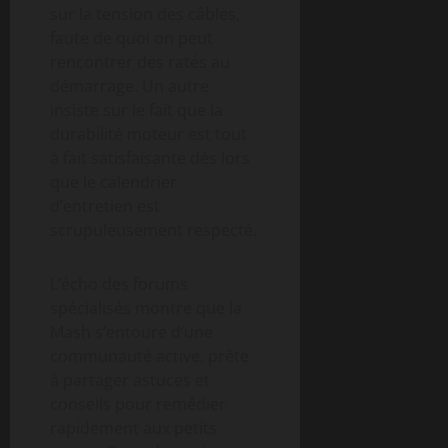
sur la tension des câbles,
faute de quoi on peut
rencontrer des ratés au
démarrage. Un autre
insiste sur le fait que la
durabilité moteur est tout
à fait satisfaisante dès lors
que le calendrier
d’entretien est
scrupuleusement respecté.
L’écho des forums
spécialisés montre que la
Mash s’entoure d’une
communauté active, prête
à partager astuces et
conseils pour remédier
rapidement aux petits