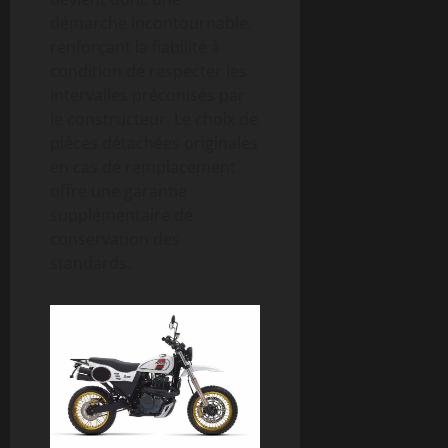
démarche incontournable,
renforçant la fiabilité à
condition de respecter les
intervalles préconisés par
le constructeur. Le choix de
pièces détachées originales
en cas de remplacement
offre une garantie
supplémentaire de
conservation des
standards.