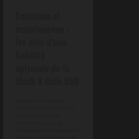
Entretien et
maintenance :
les clés d’une
fiabilité
optimale de la
Mash X Ride 650
L’achat moto vintage
comme celui de la Mash X
Ride 650 exige une
conscience aiguë de
l’importance d’un entretien
rigoureux. L’évaluation de