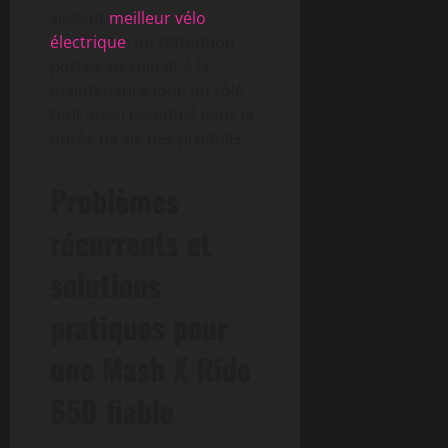
visitent
meilleur vélo
électrique
, où l’attention
portée au soin et à la
maintenance joue un rôle
tout aussi essentiel dans la
durée de vie des produits.
Problèmes
récurrents et
solutions
pratiques pour
une Mash X Ride
650 fiable