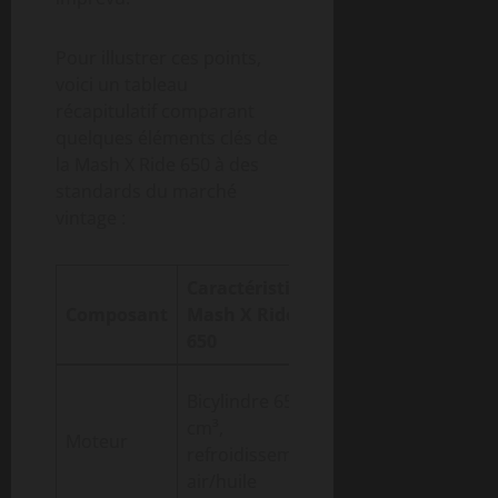
Pour illustrer ces points,
voici un tableau
récapitulatif comparant
quelques éléments clés de
la Mash X Ride 650 à des
standards du marché
vintage :
Caractéristique
Standard moto
Composant
Mash X Ride
vintage moyen
650
Monocylindre
Bicylindre 650
500-650 cm³
cm³,
Moteur
souvent
refroidissement
refroidissement
air/huile
air