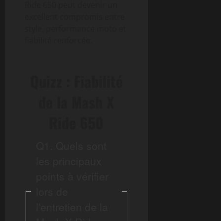
Ride 650 peut devenir un
excellent compromis entre
style, performance moto et
fiabilité renforcée.
Quizz : Fiabilité
de la Mash X
Ride 650
Q1. Quels sont
les principaux
points à vérifier
lors de
l'entretien de la