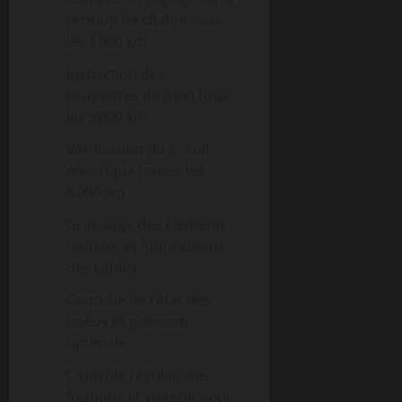
tension de chaîne tous
les 1 000 km
Inspection des
plaquettes de frein tous
les 3 000 km
Vérification du circuit
électrique toutes les
6 000 km
Graissage des éléments
mobiles et lubrification
des câbles
Contrôle de l’état des
pneus et pression
optimale
Contrôle régulier des
fixations et visserie pour