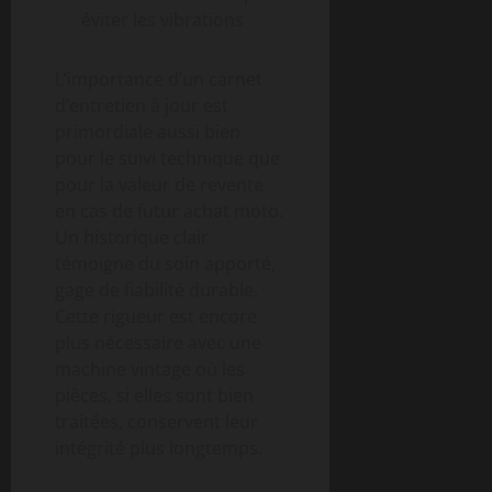
éviter les vibrations
L’importance d’un carnet
d’entretien à jour est
primordiale aussi bien
pour le suivi technique que
pour la valeur de revente
en cas de futur achat moto.
Un historique clair
témoigne du soin apporté,
gage de fiabilité durable.
Cette rigueur est encore
plus nécessaire avec une
machine vintage où les
pièces, si elles sont bien
traitées, conservent leur
intégrité plus longtemps.