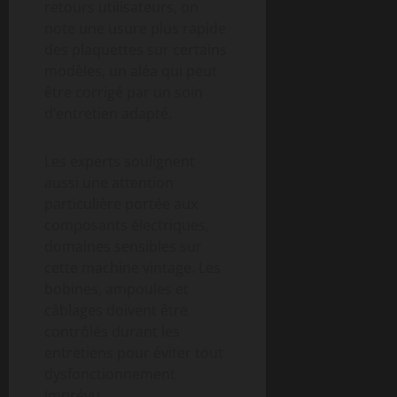
retours utilisateurs, on
note une usure plus rapide
des plaquettes sur certains
modèles, un aléa qui peut
être corrigé par un soin
d’entretien adapté.
Les experts soulignent
aussi une attention
particulière portée aux
composants électriques,
domaines sensibles sur
cette machine vintage. Les
bobines, ampoules et
câblages doivent être
contrôlés durant les
entretiens pour éviter tout
dysfonctionnement
imprévu.