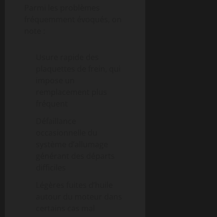
Parmi les problèmes
fréquemment évoqués, on
note :
Usure rapide des
plaquettes de frein, qui
impose un
remplacement plus
fréquent
Défaillance
occasionnelle du
système d’allumage
générant des départs
difficiles
Légères fuites d’huile
autour du moteur dans
certains cas mal