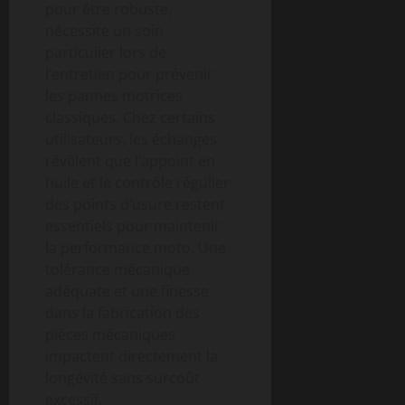
pour être robuste,
nécessite un soin
particulier lors de
l’entretien pour prévenir
les pannes motrices
classiques. Chez certains
utilisateurs, les échanges
révèlent que l’appoint en
huile et le contrôle régulier
des points d’usure restent
essentiels pour maintenir
la performance moto. Une
tolérance mécanique
adéquate et une finesse
dans la fabrication des
pièces mécaniques
impactent directement la
longévité sans surcoût
excessif.