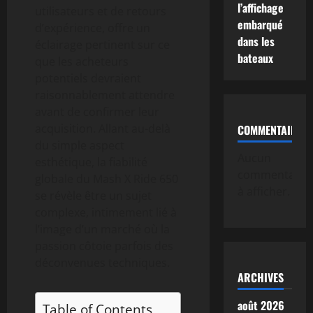
l’affichage
utilisateurs et de retours
embarqué
d’expérience, offre un
dans les
éclairage pertinent sur ce
bateaux
que les acheteurs
potentiels devraient
raisonnablement attendre
avant de confirmer leur
acquisition. Allant au-delà
COMMENTAIRE
du simple aspect
Aucun
esthétique, la fiabilité
commentaire
globale du Mash X Ride 650
à afficher.
se révèle être un sujet
complexe, intimement lié à
l’image d’un marché où la
passion côtoie parfois des
déconvenues techniques.
ARCHIVES
août 2026
Table of Contents