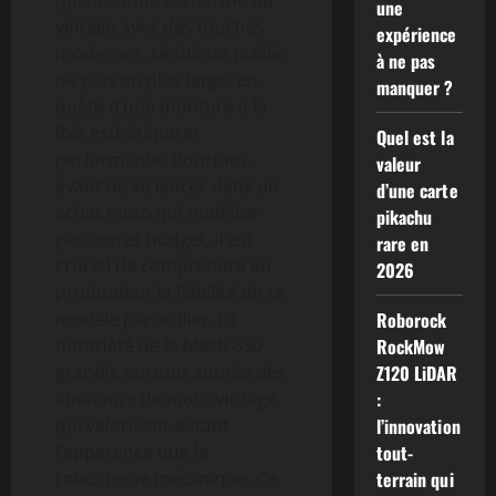
une
vintage avec des touches
expérience
modernes, séduit un public
à ne pas
de plus en plus large, en
manquer ?
quête d’une monture à la
fois esthétique et
Quel est la
performante. Pourtant,
valeur
avant de se lancer dans un
d’une carte
achat moto qui mobilise
pikachu
passion et budget, il est
rare en
crucial de comprendre en
2026
profondeur la fiabilité de ce
modèle particulier. La
Roborock
notoriété de la Mash 650
RockMow
grandit, surtout auprès des
Z120 LiDAR
amateurs de moto vintage,
:
qui valorisent autant
l’innovation
l’apparence que la
tout-
robustesse mécanique. Ce
terrain qui