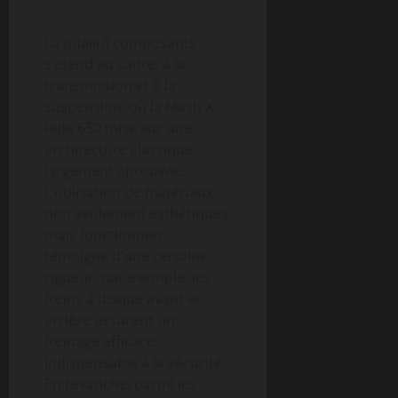
La qualité composants
s’étend au cadre, à la
transmission et à la
suspension, où la Mash X
Ride 650 mise sur une
architecture classique,
largement éprouvée.
L’utilisation de matériaux
non seulement esthétiques
mais fonctionnels
témoigne d’une certaine
rigueur: par exemple, les
freins à disque avant et
arrière assurent un
freinage efficace,
indispensable à la sécurité.
En revanche, parmi les