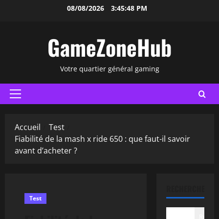
Aller
08/08/2026
3:45:49 PM
au
contenu
GameZoneHub
Votre quartier général gaming
Menu
principal
Accueil
Test
Fiabilité de la mash x ride 650 : que faut-il savoir
avant d’acheter ?
RECHERCHER
Test
Recher