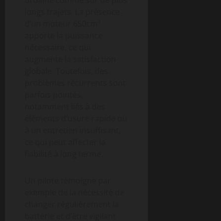
longs trajets. La présence
d’un moteur 650cm³
apporte la puissance
nécessaire, ce qui
augmente la satisfaction
globale. Toutefois, des
problèmes récurrents sont
parfois pointés,
notamment liés à des
éléments d’usure rapide ou
à un entretien insuffisant,
ce qui peut affecter la
fiabilité à long terme.
Un pilote témoigne par
exemple de la nécessité de
changer régulièrement la
batterie et d’être vigilant