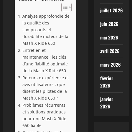
juillet 2026
Analyse approfondie de
la qualité des
juin 2026
composants et
durabilité moteur de la
mai 2026
Mash X Ride 650
Entretien et
avril 2026
maintenance : les clés
d’une fiabilité optimale
mars 2026
de la Mash X Ride 650
février
Retours d’expérience et
avis utilisateurs : que
2026
disent les pilotes de la
Mash X Ride 650 ?
janvier
Problèmes récurrents
2026
et solutions pratiques
pour une Mash X Ride
650 fiable