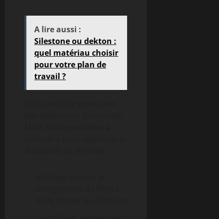
A lire aussi :
Silestone ou dekton :
quel matériau choisir
pour votre plan de
travail ?
Voici une liste exhaustive
des opérations d’entretien
Mash 650 essentielles à
connaître pour optimiser la
durabilité du véhicule :
Vidange moteur et
changement du filtre à
huile toutes les 4 000 km
Contrôle et réglage de la