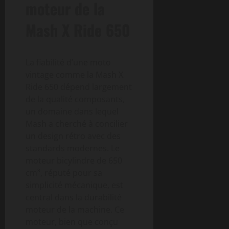
moteur de la
Mash X Ride 650
La fiabilité d’une moto
vintage comme la Mash X
Ride 650 dépend largement
de la qualité composants,
un domaine dans lequel
Mash a cherché à concilier
un design rétro avec des
standards modernes. Le
moteur bicylindre de 650
cm³, réputé pour sa
simplicité mécanique, est
central dans la durabilité
moteur de la machine. Ce
moteur, bien que conçu