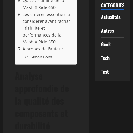
Quizz : Fiabilité de la
CATEGORIES
Mash X Ride 650
Les critères essentiels à
Actualités
considérer avant l’achat
: fiabilité et
Autres
performances de la
Mash X Ride 650
Geek
À propos de l'auteur
Simon Pons
Tech
Test
Analyse
approfondie de
la qualité des
composants et
durabilité