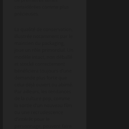
considérées comme plus
précieuses.
La qualité de conservation,
illustrée notamment par le
maintien du packaging,
joue un rôle primordial. Un
modèle intact, non déballé
et stocké correctement
bénéficiera toujours d’une
demande plus forte que
celui déjà ouvert ou abimé.
Par ailleurs, les tendances
de la culture pop, comme
la sortie d’un nouveau film
ou une recrudescence
d’intérêt pour le
personnage, peuvent faire