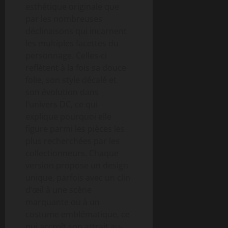
esthétique originale que
par les nombreuses
déclinaisons qui incarnent
les multiples facettes du
personnage. Celles-ci
reflètent à la fois sa douce
folie, son style décalé et
son évolution dans
l’univers DC, ce qui
explique pourquoi elle
figure parmi les pièces les
plus recherchées par les
collectionneurs. Chaque
version propose un design
unique, parfois avec un clin
d’œil à une scène
marquante ou à un
costume emblématique, ce
qui accroît son attrait au-