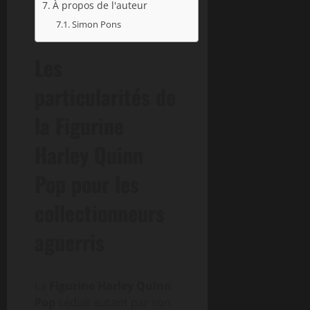
À propos de l'auteur
Simon Pons
Les
particularités de
la Figurine
Harley Quinn
Pop pour les
collectionneurs
aguerris
La
Figurine Harley Quinn
Pop
séduit autant par son