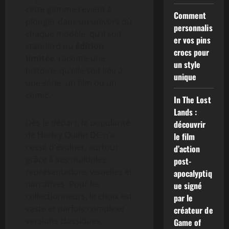
cette gamme revient à
Comment
plonger dans un univers où
personnalis
chaque modèle, qu’il soit
er vos pins
standard ou
édition
crocs pour
limitée
, raconte une
un style
histoire, qu’elle soit liée à
unique
une série, un film ou un
comic.
In The Lost
Lands :
Dès le départ, la popularité
découvrir
de Harley Quinn DC n’a
le film
cessé d’évoluer, surtout
d’action
grâce à ses multiples
post-
représentations visuelles et
apocalyptiq
narratives. Pour les
ue signé
collectionneurs, le choix est
par le
vaste et parfois complexe :
créateur de
versions classiques,
Game of