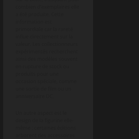
combien d’exemplaires elle
a été produite. Cette
information est
primordiale car la rareté
influe directement sur la
valeur. Les collectionneurs
expérimentés recherchent
ainsi des modèles souvent
en rupture de stock ou
produits pour une
occasion spéciale, comme
une sortie de film ou un
anniversaire DC.
Un autre aspect est le
design de la figurine elle-
même : certaines éditions
arborent des accessoires