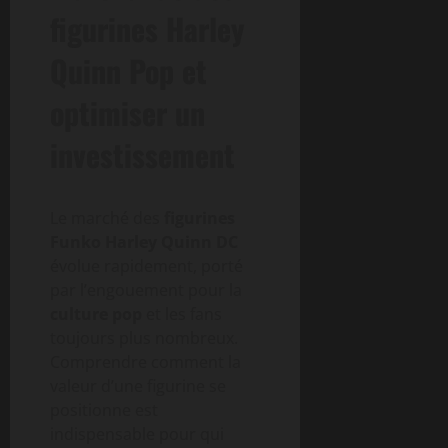
figurines Harley
Quinn Pop et
optimiser un
investissement
Le marché des
figurines
Funko Harley Quinn DC
évolue rapidement, porté
par l’engouement pour la
culture pop
et les fans
toujours plus nombreux.
Comprendre comment la
valeur d’une figurine se
positionne est
indispensable pour qui