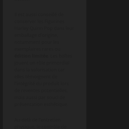
Il est aussi conseillé de
conserver les Figurines
Harley Quinn Pop dans leur
emballage d’origine,
notamment pour les
exemplaires rares ou
édition limitée
. Les boîtes
jouent un rôle primordial
dans la valorisation car
elles témoignent de
l’intégrité du produit lors
de reventes potentielles,
mais aussi par souci de
présentation esthétique.
Au-delà de l’entretien
physique, le contrôle de