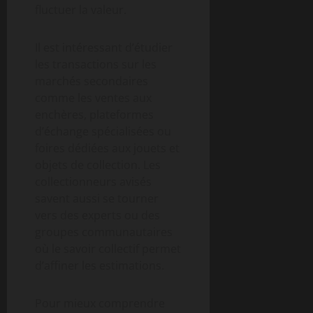
fluctuer la valeur.
Il est intéressant d’étudier
les transactions sur les
marchés secondaires
comme les ventes aux
enchères, plateformes
d’échange spécialisées ou
foires dédiées aux jouets et
objets de collection. Les
collectionneurs avisés
savent aussi se tourner
vers des experts ou des
groupes communautaires
où le savoir collectif permet
d’affiner les estimations.
Pour mieux comprendre