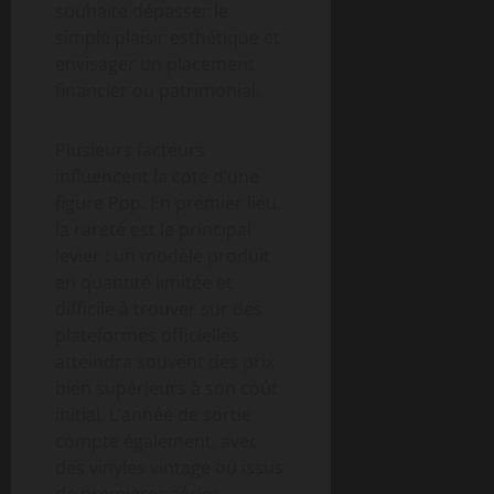
souhaite dépasser le
simple plaisir esthétique et
envisager un placement
financier ou patrimonial.
Plusieurs facteurs
influencent la cote d’une
figure Pop. En premier lieu,
la rareté est le principal
levier : un modèle produit
en quantité limitée et
difficile à trouver sur des
plateformes officielles
atteindra souvent des prix
bien supérieurs à son coût
initial. L’année de sortie
compte également, avec
des vinyles vintage ou issus
de premières séries