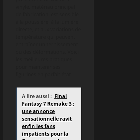
vinyle, matériau principal
de fabrication, est sensible
à la poussière, à la lumière
directe, et aux variations de
température qui peuvent
entraîner un ternissement
ou des déformations. Voici
les meilleures pratiques
pour maintenir ses
figurines en parfait état.
A lire aussi :
Final
Fantasy 7 Remake 3 :
une annonce
sensationnelle ravit
enfin les fans
impatients pour la