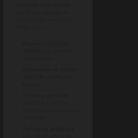
essentiels pour repérer
une édition spéciale ou
rare des Figurines Funko
Harley Quinn :
Étiquette d’édition
limitée
avec numéro
d’exemplaire
Accessoires ou détails
exclusifs
ajoutés à la
figurine
Finitions spéciales
telles que couleurs
métalliques ou lumières
intégrées
Packaging spécifique
avec hologramme ou