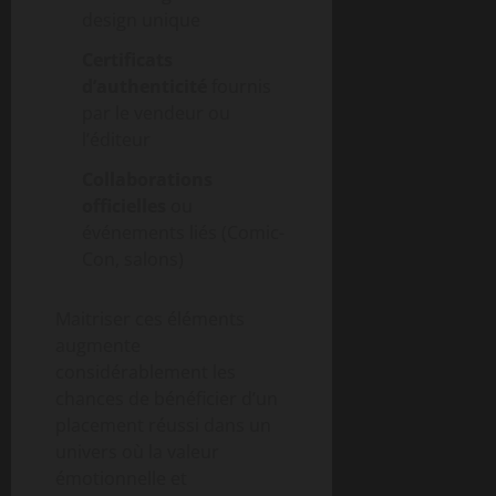
design unique
Certificats
d’authenticité
fournis
par le vendeur ou
l’éditeur
Collaborations
officielles
ou
événements liés (Comic-
Con, salons)
Maitriser ces éléments
augmente
considérablement les
chances de bénéficier d’un
placement réussi dans un
univers où la valeur
émotionnelle et