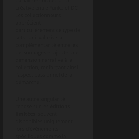
parfait de collaboration
créative entre Funko et DC.
Les collectionneurs
apprécient
particulièrement ce type de
sets car il valorise la
complémentarité entre les
personnages et ajoute une
dimension narrative à la
collection, renforçant ainsi
l’aspect passionnel de la
démarche.
Une autre singularité
repose sur les
éditions
limitées
, souvent
disponibles uniquement
lors d’événements
spécifiques comme la