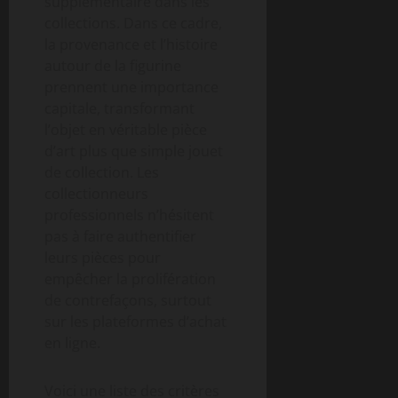
supplémentaire dans les
collections. Dans ce cadre,
la provenance et l’histoire
autour de la figurine
prennent une importance
capitale, transformant
l’objet en véritable pièce
d’art plus que simple jouet
de collection. Les
collectionneurs
professionnels n’hésitent
pas à faire authentifier
leurs pièces pour
empêcher la prolifération
de contrefaçons, surtout
sur les plateformes d’achat
en ligne.
Voici une liste des critères