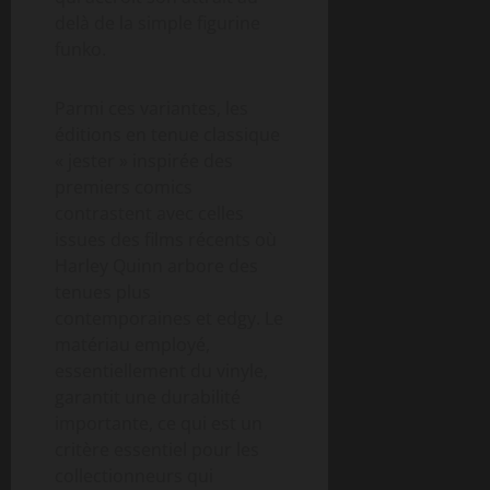
delà de la simple figurine
funko.
Parmi ces variantes, les
éditions en tenue classique
« jester » inspirée des
premiers comics
contrastent avec celles
issues des films récents où
Harley Quinn arbore des
tenues plus
contemporaines et edgy. Le
matériau employé,
essentiellement du vinyle,
garantit une durabilité
importante, ce qui est un
critère essentiel pour les
collectionneurs qui