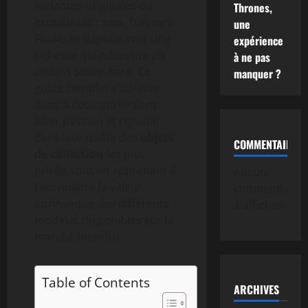
variantes originales ou
Thrones,
exclusivités rares, l’univers
une
Funko se déploie avec une
expérience
richesse qui nécessite un
à ne pas
certain savoir-faire. Ce
manquer ?
guide complet s’adresse
donc à ceux qui veulent
allier passion et rigueur
dans leur quête des
objets
COMMENTAIRE
de collection
les plus
prisés, tout en apprenant à
Aucun
reconnaître la valeur
commentaire
intrinsèque des différents
à afficher.
modèles disponibles sur le
marché mondial.
Table of Contents
ARCHIVES