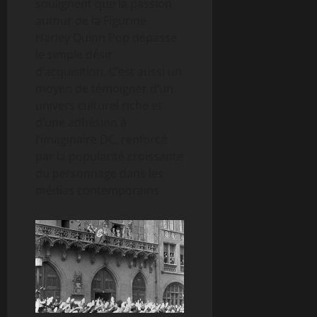
soulignent que la passion
autour de la Figurine
Harley Quinn Pop dépasse
le simple désir
d’acquisition. C’est aussi un
moyen de témoigner d’un
univers culturel riche et
d’une adhésion à
l’imaginaire DC, renforcé
par la popularité croissante
du personnage dans les
médias contemporains.