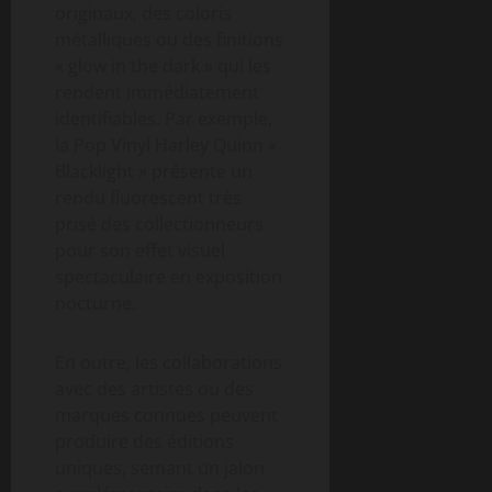
originaux, des coloris
métalliques ou des finitions
« glow in the dark » qui les
rendent immédiatement
identifiables. Par exemple,
la Pop Vinyl Harley Quinn «
Blacklight » présente un
rendu fluorescent très
prisé des collectionneurs
pour son effet visuel
spectaculaire en exposition
nocturne.
En outre, les collaborations
avec des artistes ou des
marques connues peuvent
produire des éditions
uniques, semant un jalon