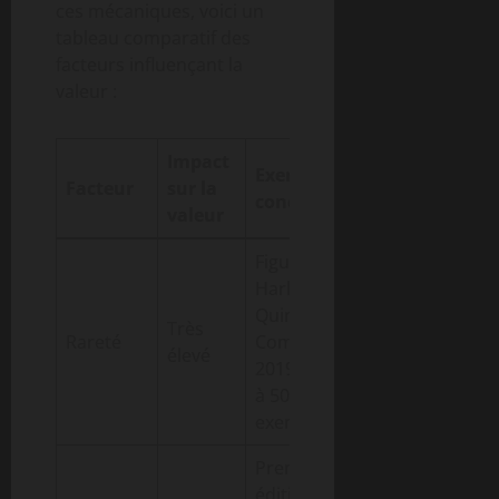
ces mécaniques, voici un
tableau comparatif des
facteurs influençant la
valeur :
Impact
Exemple
Facteur
sur la
concret
valeur
Figurine
Harley
Quinn
Très
Rareté
Comic-Con
élevé
2019 limitée
à 500
exemplaires
Première
édition