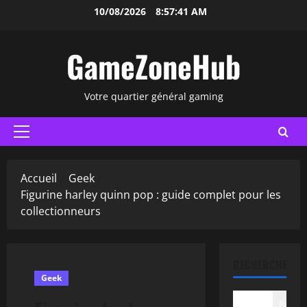
Aller
10/08/2026
8:57:42 AM
au
contenu
GameZoneHub
Votre quartier général gaming
Menu
principal
Accueil
Geek
Figurine harley quinn pop : guide complet pour les
collectionneurs
RECHERCHER
Geek
Recher