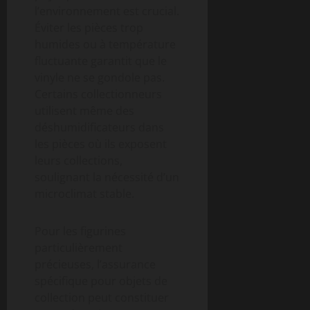
l’environnement est crucial.
Éviter les pièces trop
humides ou à température
fluctuante garantit que le
vinyle ne se gondole pas.
Certains collectionneurs
utilisent même des
déshumidificateurs dans
les pièces où ils exposent
leurs collections,
soulignant la nécessité d’un
microclimat stable.
Pour les figurines
particulièrement
précieuses, l’assurance
spécifique pour objets de
collection peut constituer