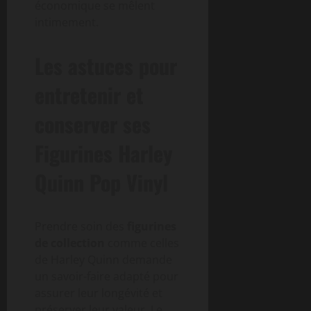
économique se mêlent
intimement.
Les astuces pour
entretenir et
conserver ses
Figurines Harley
Quinn Pop Vinyl
Prendre soin des
figurines
de collection
comme celles
de Harley Quinn demande
un savoir-faire adapté pour
assurer leur longévité et
préserver leur valeur. Le