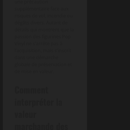
une précaution
supplémentaire face aux
risques de vol, incendie ou
dégâts divers. Autant de
détails qui montrent que la
passion des figurines Pop
Vinyl ne s’arrête pas à
l’acquisition, mais s’inscrit
dans une démarche
globale de préservation et
de mise en valeur.
Comment
interpréter la
valeur
marchande des