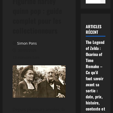
Figurine harley
quinn pop : guide
complet pour les
ARTICLES
collectionneurs
RÉCENT
The Legend
Simon Pons
of Zelda :
30/05/2026
Ocarina of
13 minutes lues
Time
Remake –
Ce qu’il
faut savoir
avant sa
sortie :
date, prix,
histoire,
contexte et
Depuis plusieurs années, la