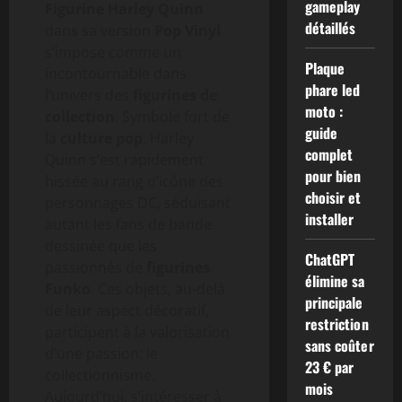
gameplay
Figurine Harley Quinn
détaillés
dans sa version
Pop Vinyl
s’impose comme un
Plaque
incontournable dans
phare led
l’univers des
figurines de
moto :
collection
. Symbole fort de
guide
la
culture pop
, Harley
complet
Quinn s’est rapidement
pour bien
hissée au rang d’icône des
choisir et
personnages DC, séduisant
installer
autant les fans de bande
dessinée que les
ChatGPT
passionnés de
figurines
élimine sa
Funko
. Ces objets, au-delà
principale
de leur aspect décoratif,
restriction
participent à la valorisation
sans coûter
d’une passion: le
23 € par
collectionnisme.
mois
Aujourd’hui, s’intéresser à