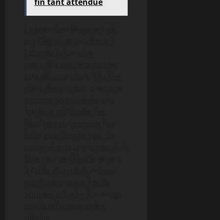
fin tant attendue
Le premier réflexe est de
privilégier un stockage à
l’abri de la lumière
naturelle qui peut causer
une décoloration. Placées
dans des vitrines avec une
exposition modérée à la
lumière artificielle, les
figurines conservent leur
éclat plus longtemps. La
poussière, quant à elle, doit
être retirée régulièrement
à l’aide d’un chiffon doux
ou d’une brosse à poils
souples qui n’endommage
pas la peinture ou les
détails.