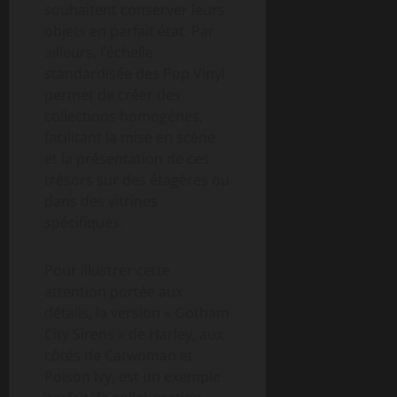
souhaitent conserver leurs
objets en parfait état. Par
ailleurs, l’échelle
standardisée des Pop Vinyl
permet de créer des
collections homogènes,
facilitant la mise en scène
et la présentation de ces
trésors sur des étagères ou
dans des vitrines
spécifiques.
Pour illustrer cette
attention portée aux
détails, la version « Gotham
City Sirens » de Harley, aux
côtés de Catwoman et
Poison Ivy, est un exemple