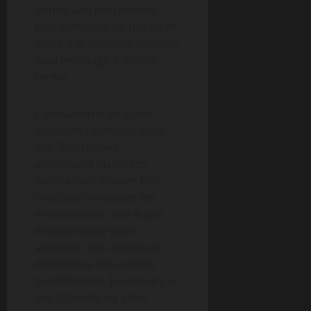
donne une perspective
plus complète du puzzle et
invite à la curiosité pour un
apprentissage à moyen
terme.
L’utilisation d’un guide
débutants complet, avec
des illustrations,
animations ou vidéos
explicatives, s’avère très
utile pour visualiser les
mouvements, une étape
indispensable pour
assimiler des séquences
différentes des actions
quotidiennes. Le recours à
des tutoriels ou à des