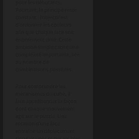
pour les débutants.
Pourtant, le principe reste
constant : l’objectif est
d’ordonner les couleurs
afin que chaque face soit
entièrement unie. Cette
ambition simple cache une
complexité importante, liée
au nombre de
combinaisons possibles.
Pour comprendre les
mécanismes du cube, il
faut appréhender la façon
dont chaque mouvement
agit sur le puzzle. Une
rotation d’une face
entraîne un déplacement
circulaire des cubes visibles