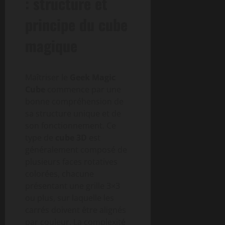
: structure et
principe du cube
magique
Maîtriser le
Geek Magic
Cube
commence par une
bonne compréhension de
sa structure unique et de
son fonctionnement. Ce
type de
cube 3D
est
généralement composé de
plusieurs faces rotatives
colorées, chacune
présentant une grille 3×3
ou plus, sur laquelle les
carrés doivent être alignés
par couleur. La complexité