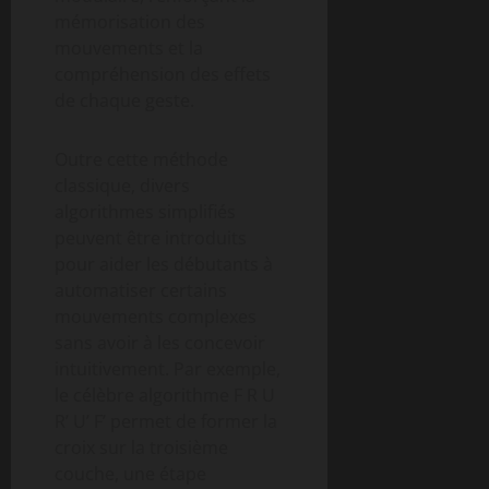
mémorisation des
mouvements et la
compréhension des effets
de chaque geste.
Outre cette méthode
classique, divers
algorithmes simplifiés
peuvent être introduits
pour aider les débutants à
automatiser certains
mouvements complexes
sans avoir à les concevoir
intuitivement. Par exemple,
le célèbre algorithme F R U
R’ U’ F’ permet de former la
croix sur la troisième
couche, une étape