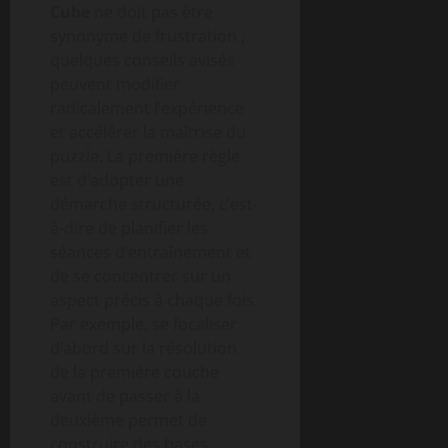
Cube
ne doit pas être
synonyme de frustration ;
quelques conseils avisés
peuvent modifier
radicalement l’expérience
et accélérer la maîtrise du
puzzle. La première règle
est d’adopter une
démarche structurée, c’est-
à-dire de planifier les
séances d’entraînement et
de se concentrer sur un
aspect précis à chaque fois.
Par exemple, se focaliser
d’abord sur la résolution
de la première couche
avant de passer à la
deuxième permet de
construire des bases