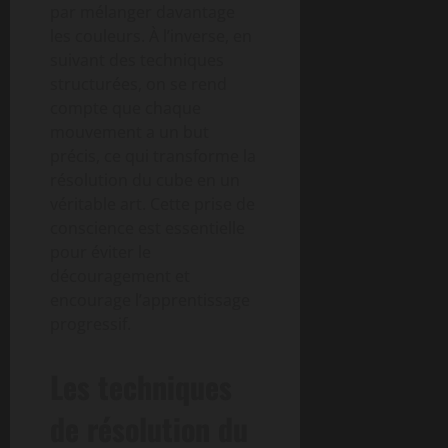
par mélanger davantage
les couleurs. À l’inverse, en
suivant des techniques
structurées, on se rend
compte que chaque
mouvement a un but
précis, ce qui transforme la
résolution du cube en un
véritable art. Cette prise de
conscience est essentielle
pour éviter le
découragement et
encourage l’apprentissage
progressif.
Les techniques
de résolution du