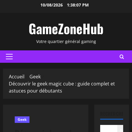
Aller
10/08/2026
1:38:08 PM
au
contenu
GameZoneHub
Votre quartier général gaming
Menu
principal
Accueil
Geek
Découvrir le geek magic cube : guide complet et
astuces pour débutants
RECHERCHER
Geek
Recher