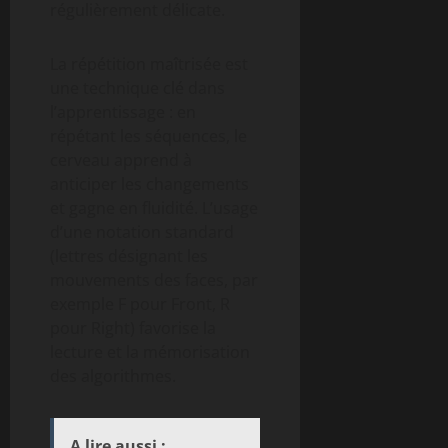
régulièrement délicate.
La répétition maîtrisée est
une technique clé dans
l’apprentissage : en
répétant les séquences, le
cerveau apprend à
anticiper les changements
et gagne en fluidité. L’usage
d’une notation standard
(lettres désignant les
mouvements des faces, par
exemple F pour Front, R
pour Right) favorise la
lecture et la mémorisation
des algorithmes.
A lire aussi :