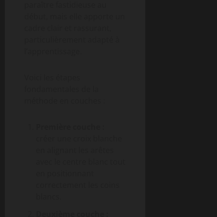
paraître fastidieuse au
début, mais elle apporte un
cadre clair et rassurant,
particulièrement adapté à
l’apprentissage.
Voici les étapes
fondamentales de la
méthode en couches :
Première couche :
créer une croix blanche
en alignant les arêtes
avec le centre blanc tout
en positionnant
correctement les coins
blancs.
Deuxième couche :