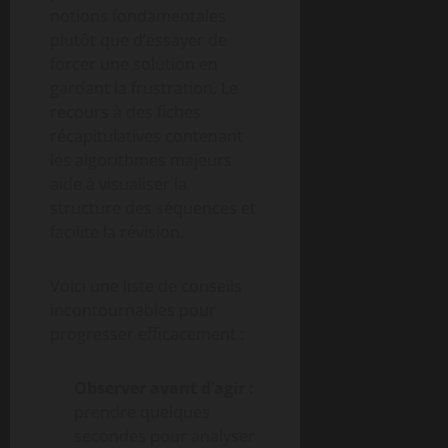
notions fondamentales
plutôt que d’essayer de
forcer une solution en
gardant la frustration. Le
recours à des fiches
récapitulatives contenant
les algorithmes majeurs
aide à visualiser la
structure des séquences et
facilite la révision.
Voici une liste de conseils
incontournables pour
progresser efficacement :
Observer avant d’agir :
prendre quelques
secondes pour analyser