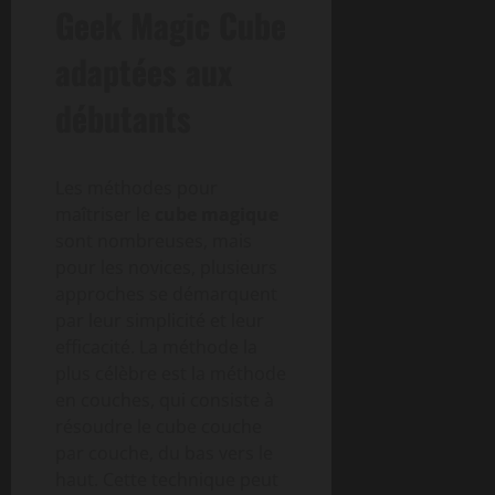
Geek Magic Cube
adaptées aux
débutants
Les méthodes pour
maîtriser le
cube magique
sont nombreuses, mais
pour les novices, plusieurs
approches se démarquent
par leur simplicité et leur
efficacité. La méthode la
plus célèbre est la méthode
en couches, qui consiste à
résoudre le cube couche
par couche, du bas vers le
haut. Cette technique peut