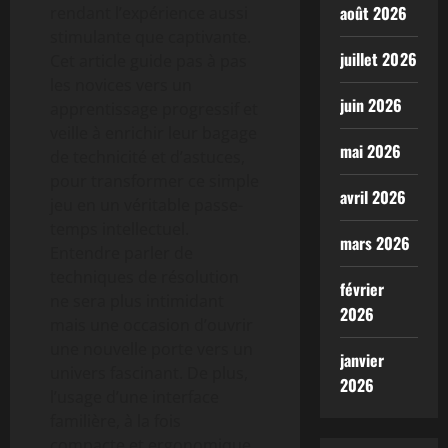
août 2026
rendant l’expérience aussi
stimulante que captivante.
juillet 2026
Cet article guide pas à pas
les novices vers un
juin 2026
apprentissage progressif et
veille à enrichir leur bagage
mai 2026
de technicité et d’astuces,
pour transformer ce simple
avril 2026
jeu en un véritable passe-
temps intellectuel.
mars 2026
Entendre parler de
techniques de résolution
février
ne sera plus intimidant
2026
mais une occasion d’ouvrir
une nouvelle porte vers un
janvier
univers fascinant. De plus,
2026
l’usage d’une interface
familière, à la fois
compacte et ergonomique,