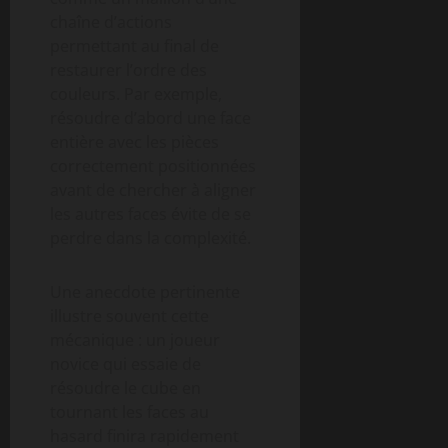
chaîne d’actions
permettant au final de
restaurer l’ordre des
couleurs. Par exemple,
résoudre d’abord une face
entière avec les pièces
correctement positionnées
avant de chercher à aligner
les autres faces évite de se
perdre dans la complexité.
Une anecdote pertinente
illustre souvent cette
mécanique : un joueur
novice qui essaie de
résoudre le cube en
tournant les faces au
hasard finira rapidement