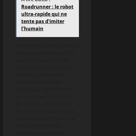
Roadrunner : le robot
ultra-rapide qui ne
tente pas d'imiter
l'humain
L’importance de la patience
dans cet apprentissage ne
peut être sous-estimée.
L’entraînement régulier,
même sur de courtes
sessions, permet de
progresser rapidement et
de renforcer la confiance.
Par ailleurs, comprendre
les notions de parité et de
positionnement erroné de
pièces, même si elles
restent plus avancées,