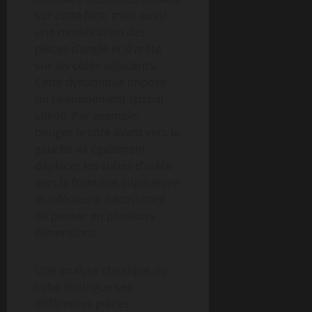
sur cette face, mais aussi
une modification des
pièces d’angle et d’arête
sur les côtés adjacents.
Cette dynamique impose
un raisonnement spatial
solide. Par exemple,
bouger le côté avant vers la
gauche va également
déplacer les cubes d’arête
vers la frontière supérieure
et inférieure, nécessitant
de penser en plusieurs
dimensions.
Une analyse classique du
cube distingue ses
différentes pièces :