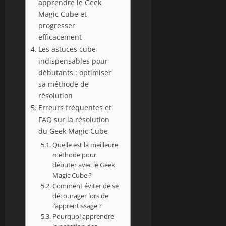
apprendre le Geek
Magic Cube et
progresser
efficacement
Les astuces cube
indispensables pour
débutants : optimiser
sa méthode de
résolution
Erreurs fréquentes et
FAQ sur la résolution
du Geek Magic Cube
Quelle est la meilleure
méthode pour
débuter avec le Geek
Magic Cube ?
Comment éviter de se
décourager lors de
l’apprentissage ?
Pourquoi apprendre