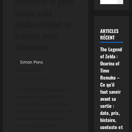
Découvrir le geek
magic cube :
guide complet et
ARTICLES
astuces pour
RÉCENT
débutants
The Legend
of Zelda :
Simon Pons
Ocarina of
Time
20/05/2026
Remake –
14 minutes lues
Ce qu’il
Les puzzles logiques ont
faut savoir
toujours su captiver la
avant sa
curiosité des passionnés
sortie :
de défis intellectuels et de
date, prix,
manipulations habiles.
histoire,
Parmi ces énigmes
contexte et