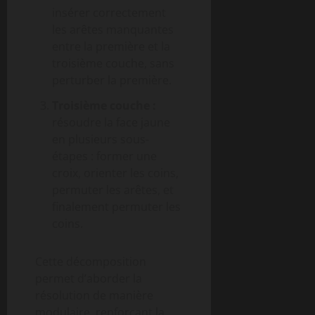
insérer correctement
les arêtes manquantes
entre la première et la
troisième couche, sans
perturber la première.
Troisième couche :
résoudre la face jaune
en plusieurs sous-
étapes : former une
croix, orienter les coins,
permuter les arêtes, et
finalement permuter les
coins.
Cette décomposition
permet d’aborder la
résolution de manière
modulaire, renforçant la