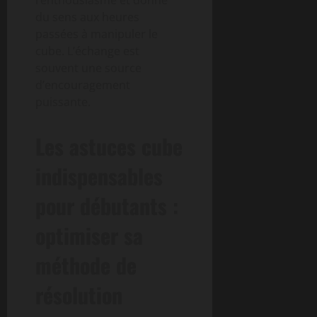
l’enthousiasme et donne
du sens aux heures
passées à manipuler le
cube. L’échange est
souvent une source
d’encouragement
puissante.
Les astuces cube
indispensables
pour débutants :
optimiser sa
méthode de
résolution