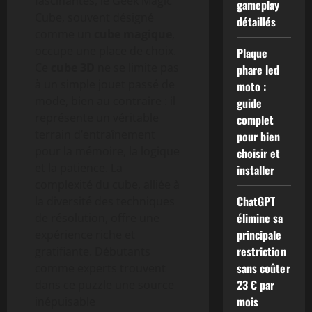
fascinantes, le Geek Magic
gameplay
Cube, souvent désigné
détaillés
comme un
cube magique
,
occupe une place de choix.
Plaque
Ce
cube 3D
ne se limite pas
phare led
à un simple jouet passé de
moto :
mode, bien au contraire : il
guide
représente un véritable
complet
terrain d’entraînement
pour bien
pour la mémoire, la logique
choisir et
et la patience. La
installer
complexité du cube, alliée à
ChatGPT
la diversité des techniques
élimine sa
de résolution, offre une
principale
expérience riche et
restriction
gratifiante. Débutants
sans coûter
comme experts trouvent
23 € par
dans ce puzzle une source
mois
inépuisable