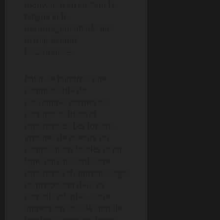
motivation en limitant la
fatigue et le
découragement liés aux
manipulations
hasardeuses.
Enfin, se joindre à une
communauté de
passionnés permet de
partager astuces et
expériences. Les forums,
groupes de joueurs ou
compétitions locales et en
ligne enrichissent cette
expérience d’apprentissage
en proposant défis et
conseils adaptés. Cette
immersion sociale stimule