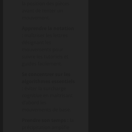
la position des pièces
avant de tenter un
mouvement.
Apprendre la notation
:
maîtriser les lettres
désignant les
mouvements pour
suivre les tutoriels et
guides facilement.
Se concentrer sur les
algorithmes essentiels
:
éviter la surcharge
cognitive en maîtrisant
d’abord les
mouvements de base.
Prendre son temps :
la
précipitation amplifie