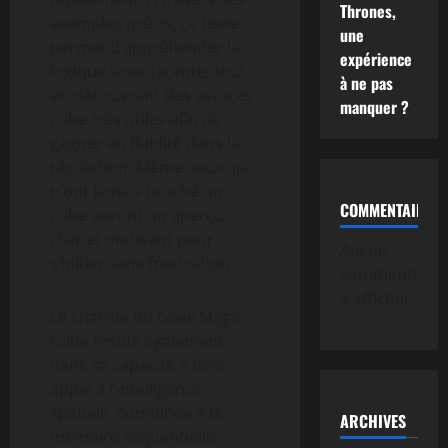
Thrones,
exemples précis, ce texte
une
permet d’appréhender la
expérience
logique sous-jacente, tout
à ne pas
en découvrant des astuces
manquer ?
cube très utiles afin de
gagner en fluidité dans la
résolution. Même ceux qui
n’ont jamais touché un
COMMENTAIRE
cube auront un aperçu
clair et motivant pour
Aucun
s’initier sans frustration.
commentaire
à afficher.
Le charme du Geek Magic
Cube réside également
dans sa capacité à faire
appel à l’intelligence
spatiale, combinée à la
ARCHIVES
mémoire séquentielle,