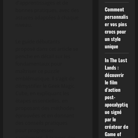
d’apprentissages et de
Comment
bonnes pratiques, avec des
personnalis
astuces adaptées à chaque
er vos pins
niveau.
crocs pour
un style
Le guide débutants
unique
proposé dans cet article se
penche en détail sur les
In The Lost
fondamentaux pour
Lands :
maîtriser ce puzzle
découvrir
emblématique. Il s’agit de
le film
démystifier le Geek Magic
d’action
Cube, en expliquant les
post-
étapes essentielles, en
apocalyptiq
proposant des méthodes
ue signé
éprouvées et en donnant
par le
des conseils pratiques
créateur de
pour progresser
Game of
rapidement. À travers des