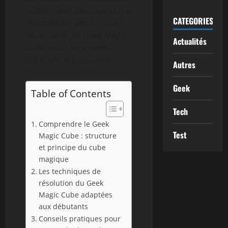
facilite cette découverte. Le
CATEGORIES
moment est venu d’ouvrir
les arcanes du Geek Magic
Actualités
Cube, pour un voyage
cohérent et passionné.
Autres
Geek
Table of Contents
Tech
Comprendre le Geek
Test
Magic Cube : structure
et principe du cube
magique
Les techniques de
résolution du Geek
Magic Cube adaptées
aux débutants
Conseils pratiques pour