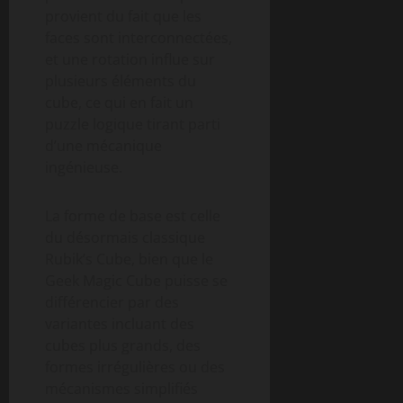
provient du fait que les
faces sont interconnectées,
et une rotation influe sur
plusieurs éléments du
cube, ce qui en fait un
puzzle logique tirant parti
d’une mécanique
ingénieuse.
La forme de base est celle
du désormais classique
Rubik’s Cube, bien que le
Geek Magic Cube puisse se
différencier par des
variantes incluant des
cubes plus grands, des
formes irrégulières ou des
mécanismes simplifiés