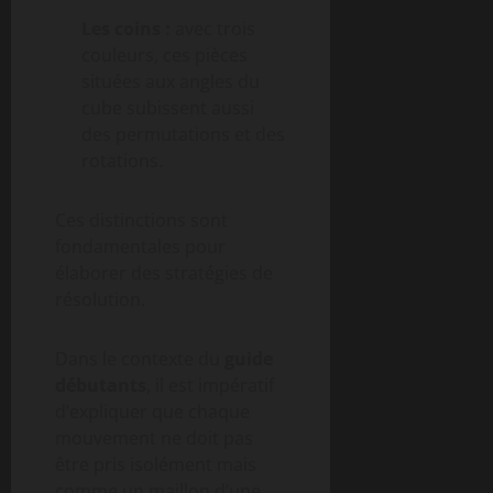
Les coins :
avec trois
couleurs, ces pièces
situées aux angles du
cube subissent aussi
des permutations et des
rotations.
Ces distinctions sont
fondamentales pour
élaborer des stratégies de
résolution.
Dans le contexte du
guide
débutants
, il est impératif
d’expliquer que chaque
mouvement ne doit pas
être pris isolément mais
comme un maillon d’une