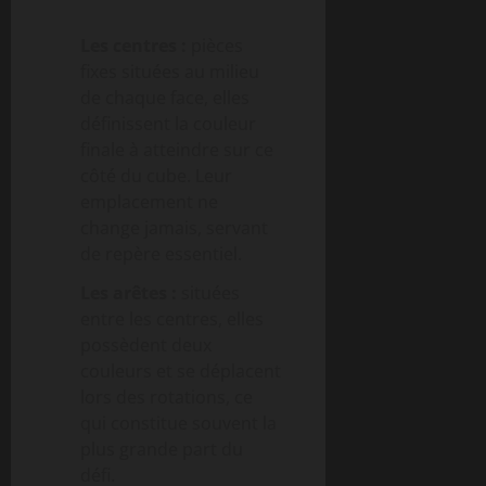
Les centres :
pièces
fixes situées au milieu
de chaque face, elles
définissent la couleur
finale à atteindre sur ce
côté du cube. Leur
emplacement ne
change jamais, servant
de repère essentiel.
Les arêtes :
situées
entre les centres, elles
possèdent deux
couleurs et se déplacent
lors des rotations, ce
qui constitue souvent la
plus grande part du
défi.