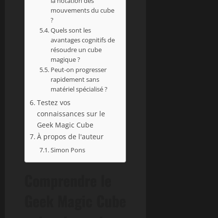
la notation des
mouvements du cube
?
Quels sont les
avantages cognitifs de
résoudre un cube
magique ?
Peut-on progresser
rapidement sans
matériel spécialisé ?
Testez vos
connaissances sur le
Geek Magic Cube
À propos de l'auteur
Simon Pons
Comprendre le
Geek Magic Cube