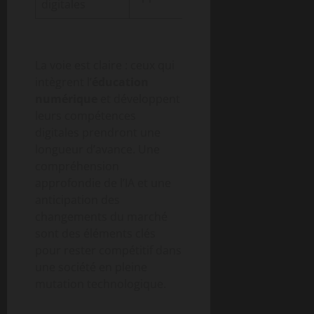
digitales
technologiqu
La voie est claire : ceux qui
intègrent l’
éducation
numérique
et développent
leurs compétences
digitales prendront une
longueur d’avance. Une
compréhension
approfondie de l’IA et une
anticipation des
changements du marché
sont des éléments clés
pour rester compétitif dans
une société en pleine
mutation technologique.