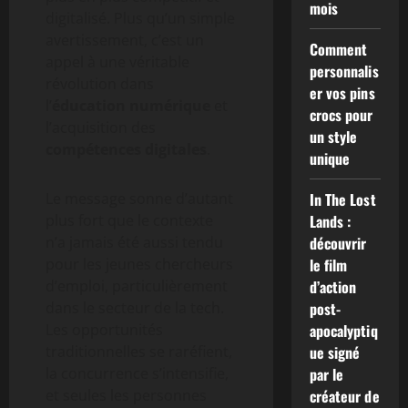
mois
digitalisé. Plus qu’un simple
avertissement, c’est un
Comment
appel à une véritable
personnalis
révolution dans
er vos pins
l’
éducation numérique
et
crocs pour
l’acquisition des
un style
compétences digitales
.
unique
Le message sonne d’autant
In The Lost
plus fort que le contexte
Lands :
n’a jamais été aussi tendu
découvrir
pour les jeunes chercheurs
le film
d’emploi, particulièrement
d’action
dans le secteur de la tech.
post-
Les opportunités
apocalyptiq
traditionnelles se raréfient,
ue signé
la concurrence s’intensifie,
par le
et seules les personnes
créateur de