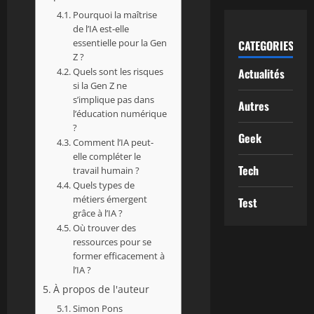
Pourquoi la maîtrise
de l’IA est-elle
essentielle pour la Gen
CATEGORIES
Z ?
Quels sont les risques
Actualités
si la Gen Z ne
s’implique pas dans
Autres
l’éducation numérique
?
Geek
Comment l’IA peut-
elle compléter le
Tech
travail humain ?
Quels types de
métiers émergent
Test
grâce à l’IA ?
Où trouver des
ressources pour se
former efficacement à
l’IA ?
À propos de l'auteur
Simon Pons