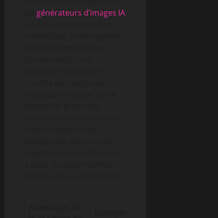
s’auto-forment, explorent
les
générateurs d’images IA
ou des outils de création
numérique, s’immergeant
progressivement dans
l’univers tech pour
s’adapter avant que le
marché ne change de
nouveau de visage. Cette
démarche proactive
tranche avec l’attentisme
d’autres générations,
préfigurant une fracture
importante dans l’aptitude
à saisir les opportunités
offertes par la technologie.
Avantages de
Exemples
Implications