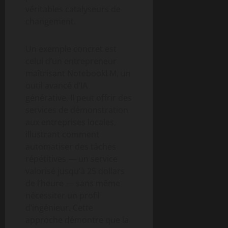
véritables catalyseurs de
changement.
Un exemple concret est
celui d’un entrepreneur
maîtrisant NotebookLM, un
outil avancé d’IA
générative. Il peut offrir des
services de démonstration
aux entreprises locales,
illustrant comment
automatiser des tâches
répétitives — un service
valorisé jusqu’à 25 dollars
de l’heure — sans même
nécessiter un profil
d’ingénieur. Cette
approche démontre que la