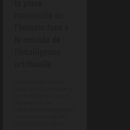
la place
renouvelée de
l’humain face à
la montée de
l’intelligence
artificielle
Contrairement à l’idée
reçue que l’IA conduirait à
un remplacement massif
des employés, le
milliardaire envisage plutôt
une redéfinition du rôle
humain dans la sphère