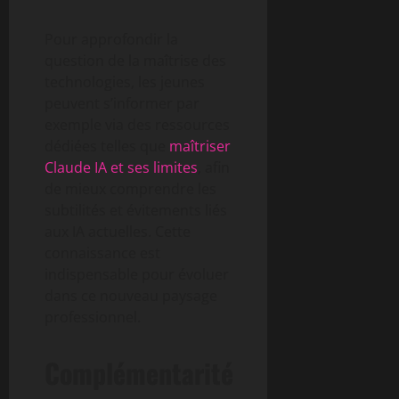
Pour approfondir la
question de la maîtrise des
technologies, les jeunes
peuvent s’informer par
exemple via des ressources
dédiées telles que
maîtriser
Claude IA et ses limites
, afin
de mieux comprendre les
subtilités et évitements liés
aux IA actuelles. Cette
connaissance est
indispensable pour évoluer
dans ce nouveau paysage
professionnel.
Complémentarité