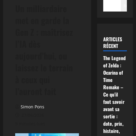
Un milliardaire
Recher
met en garde la
Gen Z : maîtrisez
ARTICLES
l’IA dès
RÉCENT
aujourd’hui, ou
The Legend
laissez le terrain
of Zelda :
Ocarina of
à ceux qui
Time
Remake –
l’auront fait
Ce qu’il
faut savoir
Simon Pons
avant sa
27/06/2026
sortie :
date, prix,
9 minutes lues
histoire,