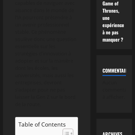
capables de naviguer avec
Game of
aisance dans le monde de
Thrones,
l’IA pourront prétendre à
une
un avenir professionnel
expérience
stable. Ce phénomène
à ne pas
soulève donc une question
manquer ?
essentielle sur les
stratégies d’innovation à
adopter et sur la manière
dont les écoles, les
COMMENTAIRE
universités, mais aussi les
entreprises, devront
Aucun
s’adapter pour ne pas
commentaire
laisser la Gen Z sur le bord
à afficher.
de la route.
Table of Contents
ARCHIVES