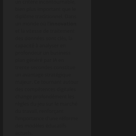
un critère incontournable,
bien plus important que le
diplôme traditionnel. Dans
un monde où l’
innovation
et la vitesse de traitement
des données sont clés, la
capacité à analyser en
profondeur un business
plan généré par IA en
trente secondes constitue
un avantage stratégique
majeur. Ce tournant autour
des compétences digitales
change profondément les
règles du jeu sur le marché
du travail, renforçant
l’importance d’une réforme
des modèles éducatifs
actuels.