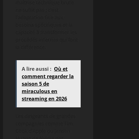
maîtrise technique brute
ne suffit pas ; c’est
l’adaptation fine aux
besoins spécifiques et la
capacité à transformer les
procédés internes qui font
la différence.
A lire aussi :
Où et
comment regarder la
saison 5 de
miraculous en
streaming en 2026
Les dirigeants de grandes
compagnies comme Tim
Cook d’Apple ou Jensen
Huang de Nvidia ont