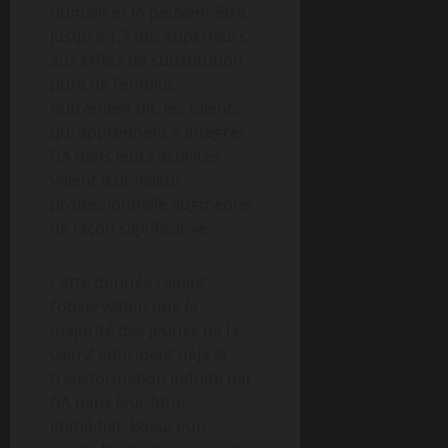
humain et IA peuvent être
jusqu’à 1,7 fois supérieurs
aux effets de substitution
pure de l’emploi.
Autrement dit, les talents
qui apprennent à intégrer
l’IA dans leurs activités
voient leur valeur
professionnelle augmenter
de façon significative.
Cette donnée rejoint
l’observation que la
majorité des jeunes de la
Gen Z anticipent déjà la
transformation induite par
l’IA dans leur futur
immédiat. Beaucoup