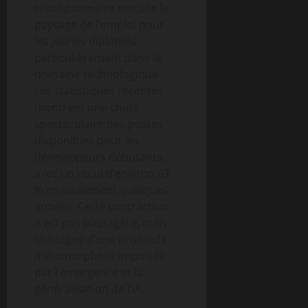
révolutionnaire modifie le
paysage de l’emploi pour
les jeunes diplômés,
particulièrement dans le
domaine technologique.
Les statistiques récentes
montrent une chute
spectaculaire des postes
disponibles pour les
développeurs débutants,
avec un recul d’environ 67
% en seulement quelques
années. Cette contraction
n’est pas passagère, mais
témoigne d’une profonde
métamorphose impulsée
par l’émergence et la
généralisation de l’IA.