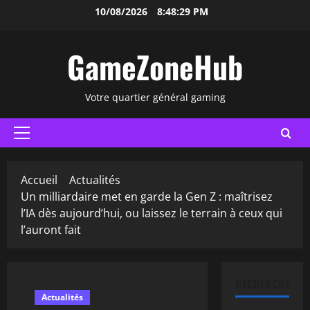
Aller
10/08/2026
8:48:30 PM
au
contenu
GameZoneHub
Votre quartier général gaming
Menu
principal
Accueil
Actualités
Un milliardaire met en garde la Gen Z : maîtrisez
l’IA dès aujourd’hui, ou laissez le terrain à ceux qui
l’auront fait
RECHERCHER
Actualités