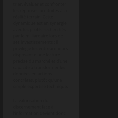
trier, évaluer et confronter
les réponses produites à la
réalité terrain. Cette
dynamique est en synergie
avec les profils recherchés
par le milliardaire lors de
ses investissements : il
privilégie les entrepreneurs
disposant d’une lecture
précise du marché et d’une
capacité à transformer les
données en actions
concrètes, plutôt qu’une
simple expertise technique.
La valorisation du
discernement face à
l’information devient donc