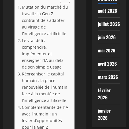
Mutation du marché du
août 2026
travail : la Gen Z
contraint de s’adapter
juillet 2026
au virage de
l’intelligence artificielle
juin 2026
Le vrai défi :
comprendre,
mai 2026
implémenter et
enseigner l’IA au-delà
avril 2026
de son simple usage
Réorganiser le capital
mars 2026
humain : la place
renouvelée de l’humain
février
face à la montée de
2026
l’intelligence artificielle
Complémentarité de l’IA
janvier
avec l’humain : un
2026
levier d’opportunités
pour la Gen Z