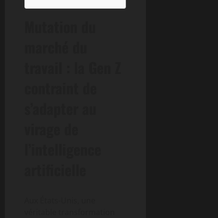
Mutation du
marché du
travail : la Gen Z
contraint de
s’adapter au
virage de
l’intelligence
artificielle
Aux États-Unis, une
véritable transformation