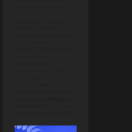
tandis que les profils
seniors, enrichis
d’expérience, occupent des
rôles plus stratégiques
difficilement remplaçables
par la machine. Ce constat
souligne l’urgence pour la
génération Z non
seulement de se
positionner dans des
niches moins
automatisables, mais
surtout de développer une
expertise en
intelligence
artificielle
pour conserver
un avantage concurrentiel.