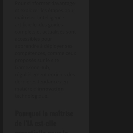
Pour s’informer davantage
et explorer les étapes pour
maîtriser l’intelligence
artificielle, des guides
complets et actualisés sont
accessibles pour
apprendre à déployer ses
compétences, comme ceux
proposés sur le site
GameZoneHub,
régulièrement enrichis des
dernières tendances en
matière d’
innovation
technologique.
Pourquoi la maîtrise
de l’IA est-elle
essentielle pour la