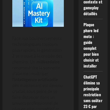
contexte et
gameplay
détaillés
Plaque
phare led
moto :
Face aux bouleversements
guide
technologiques toujours
complet
plus rapides, la génération
pour bien
Z se trouve à la croisée des
choisir et
chemins. Un
milliardaire
installer
renommé tire la sonnette
d’alarme : maîtriser
ChatGPT
l’
intelligence artificielle
élimine sa
dès maintenant est devenu
principale
crucial, sous peine de se
restriction
faire distancer dans un
sans coûter
univers professionnel de
23 € par
plus en plus compétitif et