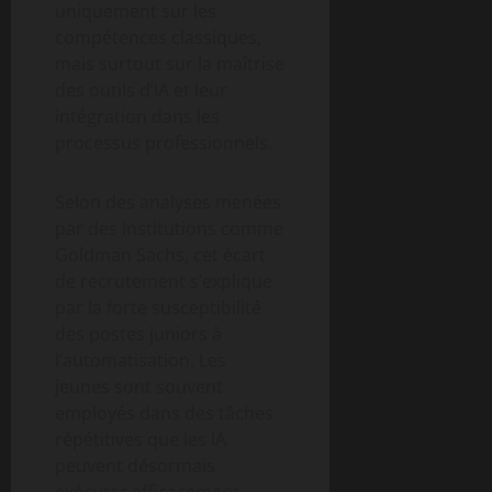
uniquement sur les
compétences classiques,
mais surtout sur la maîtrise
des outils d’IA et leur
intégration dans les
processus professionnels.
Selon des analyses menées
par des institutions comme
Goldman Sachs, cet écart
de recrutement s’explique
par la forte susceptibilité
des postes juniors à
l’automatisation. Les
jeunes sont souvent
employés dans des tâches
répétitives que les IA
peuvent désormais
exécuter efficacement,