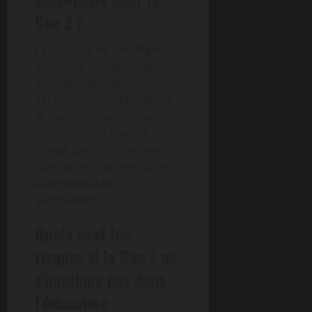
Gen Z ?
La maîtrise de l’intelligence
artificielle est devenue
indispensable pour
garantir son employabilité
et s’adapter aux mutations
profondes du marché du
travail, particulièrement
dans la tech, où les tâches
automatisables
augmentent.
Quels sont les
risques si la Gen Z ne
s’implique pas dans
l’éducation