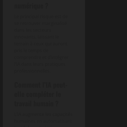
numérique ?
Le principal risque est de
se retrouver marginalisé
dans les secteurs
innovants, laissant le
terrain à ceux qui auront
pris le temps de
comprendre et d’intégrer
l’IA dans leurs pratiques
professionnelles.
Comment l’IA peut-
elle compléter le
travail humain ?
L’IA augmente les capacités
humaines en automatisant