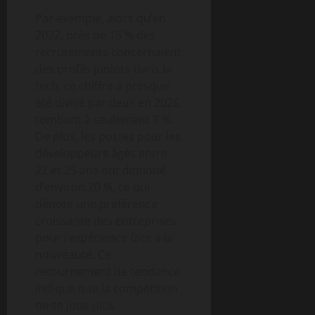
Par exemple, alors qu’en
2022, près de 15 % des
recrutements concernaient
des profils juniors dans la
tech, ce chiffre a presque
été divisé par deux en 2026,
tombant à seulement 7 %.
De plus, les postes pour les
développeurs âgés entre
22 et 25 ans ont diminué
d’environ 20 %, ce qui
dénote une préférence
croissante des entreprises
pour l’expérience face à la
nouveauté. Ce
retournement de tendance
indique que la compétition
ne se joue plus