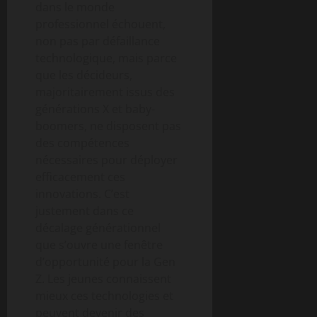
dans le monde
professionnel échouent,
non pas par défaillance
technologique, mais parce
que les décideurs,
majoritairement issus des
générations X et baby-
boomers, ne disposent pas
des compétences
nécessaires pour déployer
efficacement ces
innovations. C’est
justement dans ce
décalage générationnel
que s’ouvre une fenêtre
d’opportunité pour la Gen
Z. Les jeunes connaissent
mieux ces technologies et
peuvent devenir des