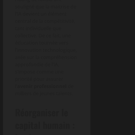
souligné que la maitrise de
l’IA devient un élément
central de la compétitivité,
tant individuelle que
collective. De ce fait, une
éducation tournée vers
l’innovation technologique,
axée sur la compréhension
approfondie de l’IA,
s’impose comme une
priorité pour assurer
l’
avenir professionnel
de
milliers de jeunes talents.
Réorganiser le
capital humain :