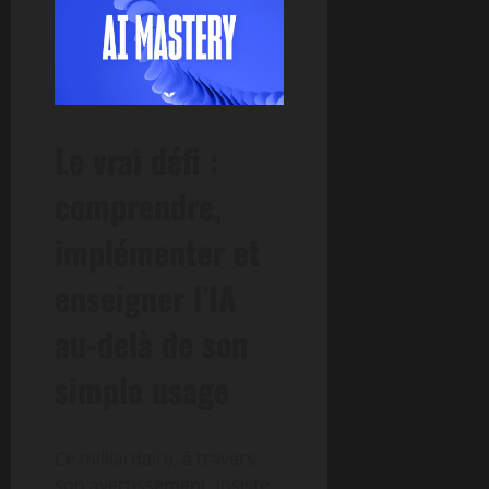
Le vrai défi :
comprendre,
implémenter et
enseigner l’IA
au-delà de son
simple usage
Ce milliardaire, à travers
son avertissement, insiste