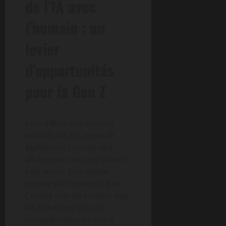
de l’IA avec
l’humain : un
levier
d’opportunités
pour la Gen Z
Loin d’être une menace
unilatérale, l’IA apparaît
également comme une
alliée pour ceux qui savent
s’en servir. Une étude
menée par l’université de
Cornell met en lumière que
les bénéfices liés à la
complémentarité entre