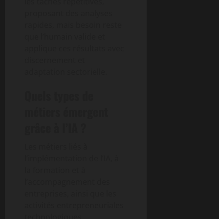
les tâches répétitives,
proposant des analyses
rapides, mais besoin reste
que l’humain valide et
applique ces résultats avec
discernement et
adaptation sectorielle.
Quels types de
métiers émergent
grâce à l’IA ?
Les métiers liés à
l’implémentation de l’IA, à
la formation et à
l’accompagnement des
entreprises, ainsi que les
activités entrepreneuriales
technologiques,