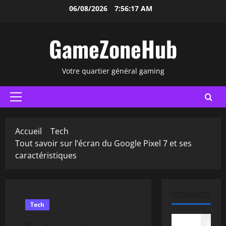
Aller
06/08/2026
7:56:18 AM
au
contenu
GameZoneHub
Votre quartier général gaming
Menu
principal
Accueil
Tech
Tout savoir sur l’écran du Google Pixel 7 et ses
caractéristiques
RECHERCHER
Tech
Recher