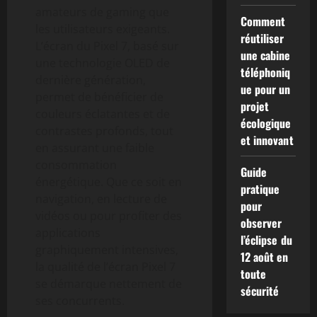
amateurs de gaming que
Comment
les utilisateurs exigeants.
réutiliser
L’écran du Pixel 7, basé sur
une cabine
une technologie OLED de
téléphoniq
dernière génération,
ue pour un
permet de bénéficier de
projet
couleurs éclatantes et de
écologique
contrastes profonds, tout
et innovant
en assurant une faible
consommation
Guide
énergétique. Que ce soit en
pratique
navigation, en lecture de
pour
vidéos ou pour profiter des
observer
applications
l’éclipse du
graphiquement intensives,
12 août en
la qualité de l’écran Pixel 7
toute
se démarque nettement de
sécurité
ses concurrents.