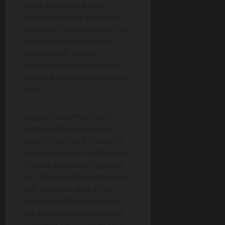
cette luminosité pour
éviter la fatigue visuelle et
préserver l’autonomie. Ces
réglages automatiques
sont pilotés par des
capteurs qui analysent la
lumière ambiante en temps
réel.
La gestion précise de la
luminosité est aussi un
atout important lors de la
consommation multimédia.
Que ce soit pour regarder
un film en HDR ou naviguer
sur des sites web à fort
contraste, l’écran adapte
les niveaux lumineux pour
sublimer les couleurs tout