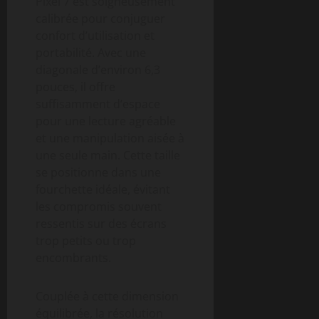
Pixel 7 est soigneusement
calibrée pour conjuguer
confort d’utilisation et
portabilité. Avec une
diagonale d’environ 6,3
pouces, il offre
suffisamment d’espace
pour une lecture agréable
et une manipulation aisée à
une seule main. Cette taille
se positionne dans une
fourchette idéale, évitant
les compromis souvent
ressentis sur des écrans
trop petits ou trop
encombrants.
Couplée à cette dimension
équilibrée, la résolution