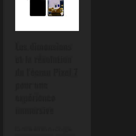
Les dimensions
et la résolution
de l’écran Pixel 7
pour une
expérience
immersive
La taille écran du Google