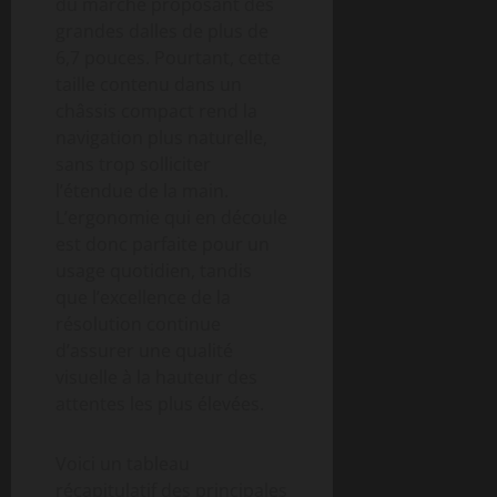
du marché proposant des
grandes dalles de plus de
6,7 pouces. Pourtant, cette
taille contenu dans un
châssis compact rend la
navigation plus naturelle,
sans trop solliciter
l’étendue de la main.
L’ergonomie qui en découle
est donc parfaite pour un
usage quotidien, tandis
que l’excellence de la
résolution continue
d’assurer une qualité
visuelle à la hauteur des
attentes les plus élevées.
Voici un tableau
récapitulatif des principales