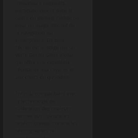
utilisateurs exigeants,
particulièrement dans le
cadre du gaming mobile ou
pour un usage intensif de
la navigation sur
smartphone. De plus,
l’écran est protégé par un
verre Gorilla Glass Victus
qui offre une excellente
résistance aux rayures et
aux chocs du quotidien.
Enfin, la compatibilité avec
la technologie de
calibration des couleurs
permet aux utilisateurs
professionnels, comme les
photographes ou
graphistes, de