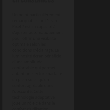
Un point particulièrement
remarquable sur l’écran
Pixel 7 est sa capacité à
s’ajuster automatiquement
pour offrir une visibilité
optimale selon les
conditions d’éclairage. La
luminosité écran bénéficie
d’une amplitude
confortable qui permet
autant une lecture parfaite
en plein soleil qu’un
confort agréable dans
l’obscurité. Cette
technologie adaptative
joue un rôle clé dans le
confort d’utilisation