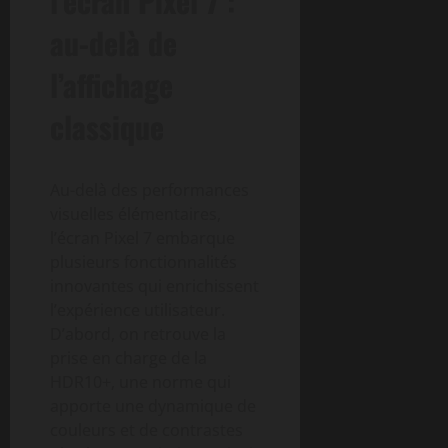
l’écran Pixel 7 :
au-delà de
l’affichage
classique
Au-delà des performances
visuelles élémentaires,
l’écran Pixel 7 embarque
plusieurs fonctionnalités
innovantes qui enrichissent
l’expérience utilisateur.
D’abord, on retrouve la
prise en charge de la
HDR10+, une norme qui
apporte une dynamique de
couleurs et de contrastes