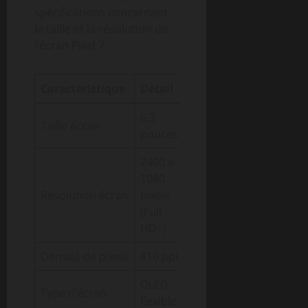
spécifications concernant
la taille et la résolution de
l’écran Pixel 7 :
Caractéristique
Détail
6,3
Taille écran
pouces
2400 x
1080
Résolution écran
pixels
(Full
HD+)
Densité de pixels
416 ppi
OLED
Type d’écran
flexible