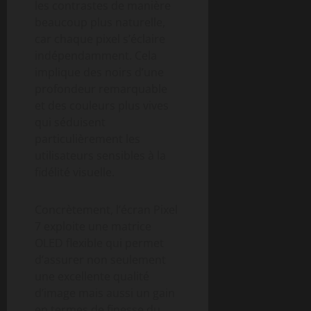
les contrastes de manière
beaucoup plus naturelle,
car chaque pixel s’éclaire
indépendamment. Cela
implique des noirs d’une
profondeur remarquable
et des couleurs plus vives
qui séduisent
particulièrement les
utilisateurs sensibles à la
fidélité visuelle.
Concrètement, l’écran Pixel
7 exploite une matrice
OLED flexible qui permet
d’assurer non seulement
une excellente qualité
d’image mais aussi un gain
en termes de finesse du