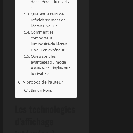
dans l’écran du Pixel 7
?
Quel est le taux de
rafraîchissement de
l’écran Pixel 7 ?
Comment se
comporte la
luminosité de l’écran
Pixel 7 en extérieur ?
Quels sont les
avantages du mode
Always-On Display sur
le Pixel 7 ?
À propos de l'auteur
Simon Pons
Les technologies
d’affichage