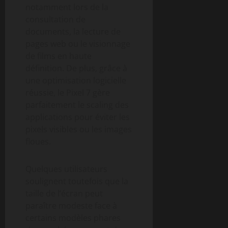
notamment lors de la
consultation de
documents, la lecture de
pages web ou le visionnage
de films en haute
définition. De plus, grâce à
une optimisation logicielle
réussie, le Pixel 7 gère
parfaitement le scaling des
applications pour éviter les
pixels visibles ou les images
floues.
Quelques utilisateurs
soulignent toutefois que la
taille de l’écran peut
paraître modeste face à
certains modèles phares