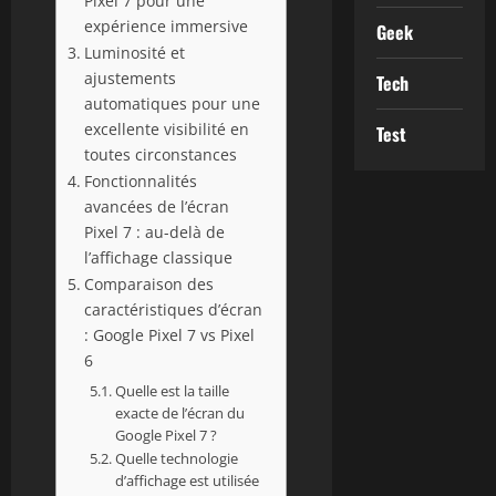
Pixel 7 pour une
expérience immersive
Geek
Luminosité et
ajustements
Tech
automatiques pour une
excellente visibilité en
Test
toutes circonstances
Fonctionnalités
avancées de l’écran
Pixel 7 : au-delà de
l’affichage classique
Comparaison des
caractéristiques d’écran
: Google Pixel 7 vs Pixel
6
Quelle est la taille
exacte de l’écran du
Google Pixel 7 ?
Quelle technologie
d’affichage est utilisée