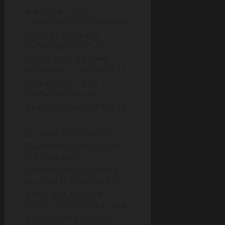
la batterie, sans
consommer excessivement
d’énergie grâce à la
technologie OLED qui
n’éclaire que les pixels
nécessaires. Cela facilite la
consultation rapide
d’informations sans
allumer totalement l’écran.
Le tactile de l’écran est
également optimisé, avec
une fréquence
d’échantillonnage élevée
qui rend la détection des
gestes plus rapide et
précise. Cette fluidité tactile
est essentielle pour les