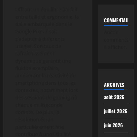
Offrant un équilibre parfait
entre taille et ergonomie, la
COMMENTAIRE
dalle embarquée dans le
Google Pixel 7 sait
Aucun
s’adapter à différents
commentaire
usages. Son taux de
à afficher.
rafraîchissement
dynamique garantit une
fluidité exemplaire,
améliorant la réactivité du
smartphone dans tous les
ARCHIVES
contextes, notamment lors
août 2026
des sessions de gaming où
chaque milliseconde
juillet 2026
compte. De plus, la
résolution écran
juin 2026
particulièrement fine
contribue à une lisibilité