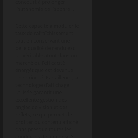
concourt à prolonger
l’autonomie de l’appareil.
Cette capacité à moduler le
taux de rafraîchissement
tout en conservant une
belle qualité de rendu est
un véritable atout dans un
marché où l’efficacité
énergétique est devenue
une priorité. Par ailleurs, la
technologie d’affichage
utilisée garantit une
excellente gestion des
angles de vision et des
reflets, ce qui permet de
profiter du contenu affiché
dans presque toutes les
conditions de luminosité.