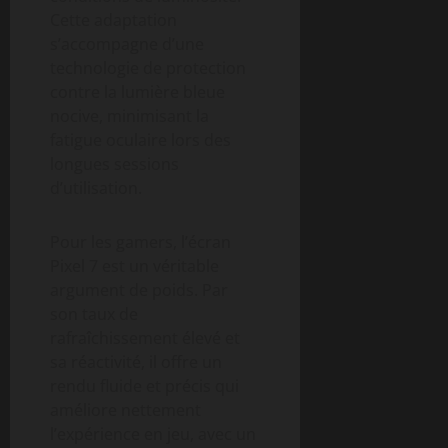
Cette adaptation
s’accompagne d’une
technologie de protection
contre la lumière bleue
nocive, minimisant la
fatigue oculaire lors des
longues sessions
d’utilisation.
Pour les gamers, l’écran
Pixel 7 est un véritable
argument de poids. Par
son taux de
rafraîchissement élevé et
sa réactivité, il offre un
rendu fluide et précis qui
améliore nettement
l’expérience en jeu, avec un