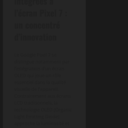
intégrées à
l’écran Pixel 7 :
un concentré
d’innovation
Le Google Pixel 7 se
distingue notamment par
l’intégration d’un écran
OLED qui joue un rôle
essentiel dans la qualité
visuelle de l’appareil.
Contrairement aux écrans
LCD traditionnels, la
technologie OLED (Organic
Light Emitting Diode)
approche la luminosité et