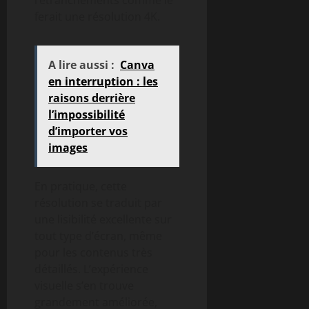
ferait une résolution 4K.
A lire aussi :
Canva
en interruption : les
raisons derrière
l’impossibilité
d’importer vos
images
En pratique, cette
résolution se traduit par
une lisibilité excellente sur
tout type d’écran, même
pour les contenus très
détaillés. L’expérience
visuelle s’en trouve
grandement améliorée,