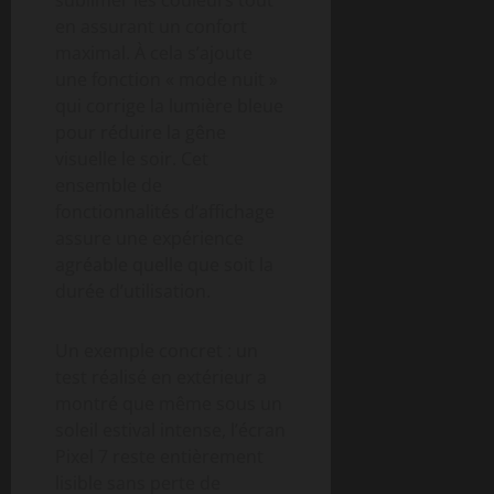
en assurant un confort
maximal. À cela s’ajoute
une fonction « mode nuit »
qui corrige la lumière bleue
pour réduire la gêne
visuelle le soir. Cet
ensemble de
fonctionnalités d’affichage
assure une expérience
agréable quelle que soit la
durée d’utilisation.
Un exemple concret : un
test réalisé en extérieur a
montré que même sous un
soleil estival intense, l’écran
Pixel 7 reste entièrement
lisible sans perte de