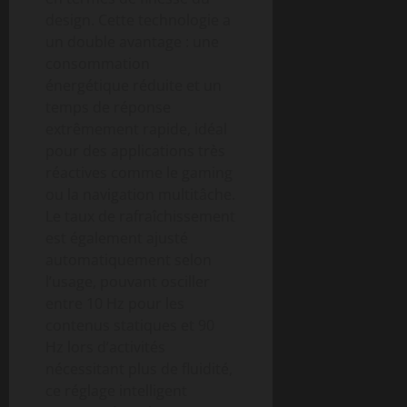
design. Cette technologie a
un double avantage : une
consommation
énergétique réduite et un
temps de réponse
extrêmement rapide, idéal
pour des applications très
réactives comme le gaming
ou la navigation multitâche.
Le taux de rafraîchissement
est également ajusté
automatiquement selon
l’usage, pouvant osciller
entre 10 Hz pour les
contenus statiques et 90
Hz lors d’activités
nécessitant plus de fluidité,
ce réglage intelligent