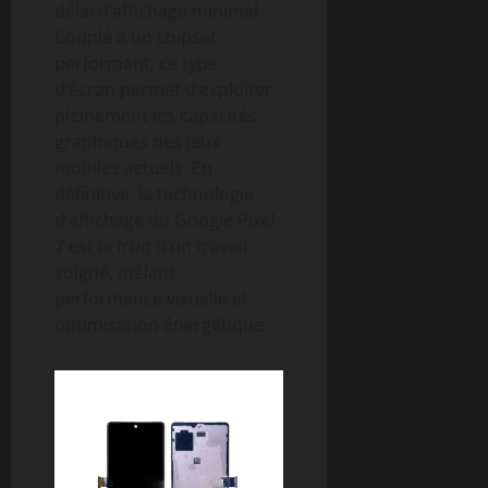
délai d’affichage minimal.
Couplé à un chipset
performant, ce type
d’écran permet d’exploiter
pleinement les capacités
graphiques des jeux
mobiles actuels. En
définitive, la technologie
d’affichage du Google Pixel
7 est le fruit d’un travail
soigné, mêlant
performance visuelle et
optimisation énergétique.