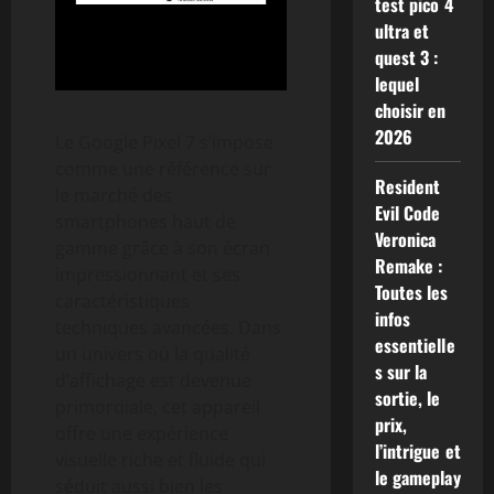
test pico 4
ultra et
quest 3 :
lequel
choisir en
2026
Le Google Pixel 7 s’impose
comme une référence sur
Resident
le marché des
Evil Code
smartphones haut de
Veronica
gamme grâce à son écran
Remake :
impressionnant et ses
Toutes les
caractéristiques
infos
techniques avancées. Dans
essentielle
un univers où la qualité
s sur la
d’affichage est devenue
sortie, le
primordiale, cet appareil
prix,
offre une expérience
l’intrigue et
visuelle riche et fluide qui
le gameplay
séduit aussi bien les