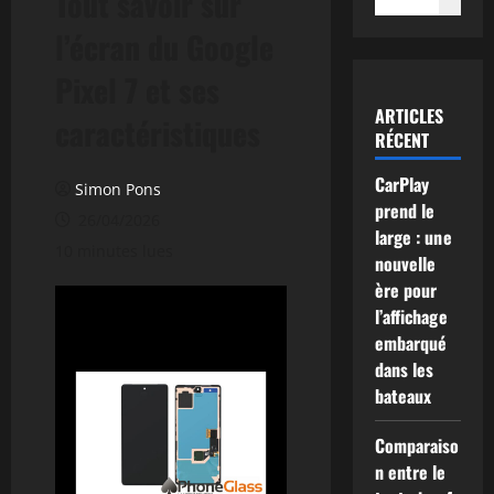
Tout savoir sur
l’écran du Google
Pixel 7 et ses
ARTICLES
caractéristiques
RÉCENT
CarPlay
Simon Pons
prend le
26/04/2026
large : une
10 minutes lues
nouvelle
ère pour
l’affichage
embarqué
dans les
bateaux
Comparaiso
n entre le