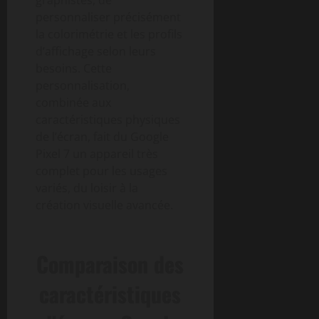
personnaliser précisément
la colorimétrie et les profils
d’affichage selon leurs
besoins. Cette
personnalisation,
combinée aux
caractéristiques physiques
de l’écran, fait du Google
Pixel 7 un appareil très
complet pour les usages
variés, du loisir à la
création visuelle avancée.
Comparaison des
caractéristiques