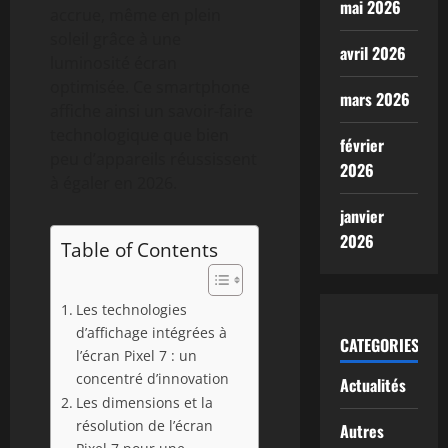
mai 2026
accrue, même en plein
soleil grâce à une
avril 2026
luminosité écran
optimisée. Ce smartphone
mars 2026
affiche ainsi un savoir-faire
technologique que bien
février
peu d’appareils réussissent
2026
à égaler en 2026.
janvier
2026
Table of Contents
Les technologies
d’affichage intégrées à
CATEGORIES
l’écran Pixel 7 : un
concentré d’innovation
Actualités
Les dimensions et la
résolution de l’écran
Autres