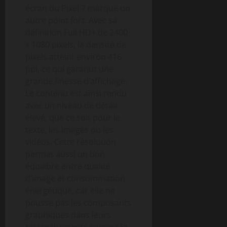
écran du Pixel 7 marque un
autre point fort. Avec sa
définition Full HD+ de 2400
x 1080 pixels, la densité de
pixels atteint environ 416
ppi, ce qui garantit une
grande finesse d’affichage.
Le contenu est ainsi rendu
avec un niveau de détail
élevé, que ce soit pour le
texte, les images ou les
vidéos. Cette résolution
permet aussi un bon
équilibre entre qualité
d’image et consommation
énergétique, car elle ne
pousse pas les composants
graphiques dans leurs
retranchements comme le