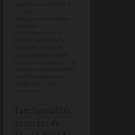
qualité, contrairement à
certains concurrents
classiques où les reflets
atténuent
considérablement la
lisibilité. Cela fait de ce
smartphone un outil
particulièrement fiable
pour les professionnels ou
voyageurs qui nécessitent
un écran performant
quelles que soient les
circonstances.
Fonctionnalités
avancées de