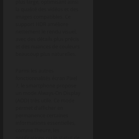
plus large, optimisant ainsi
la qualité des vidéos et des
images compatibles. Ce
support HDR améliore
nettement le rendu visuel,
avec des détails plus précis
et des nuances de couleurs
beaucoup plus naturelles.
Parmi les autres
fonctionnalités écran Pixel
7, le smartphone propose
un mode Always-On Display
(AOD) très utile. Ce mode
permet d’afficher en
permanence certaines
informations essentielles,
comme l’heure, les
notifications ou le statut de