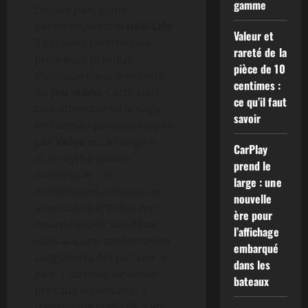
gamme
Depuis plus d’une
décennie, le nom
Half-Life
Valeur et
3
résonne comme une
rareté de la
promesse presque
pièce de 10
mythique dans le monde
centimes :
du
jeu vidéo
. Cette suite
ce qu’il faut
tant attendue de la saga
savoir
emblématique développée
par
Valve
est à l’origine
CarPlay
d’un mythe urbain
prend le
numérique : de
large : une
nombreuses rumeurs et
nouvelle
annonces partielles ont
ère pour
nourri l’espoir des
fans
,
l’affichage
mais aucune confirmation
embarqué
tangible n’a fini par voir le
dans les
jour. L’attente, devenue
bateaux
presque légendaire, a
transformé Half-Life 3 en