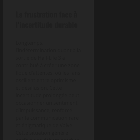
La frustration face à
l’incertitude durable
Longtemps,
l’indétermination quant à la
sortie de Half-Life 3 a
contribué à créer une zone
floue d’attentes, où les fans
oscillent entre optimisme
et désillusion. Cette
incertitude prolongée peut
occasionner un sentiment
d’impuissance, renforcé
par la communication rare
et énigmatique de Valve.
Cette situation génère