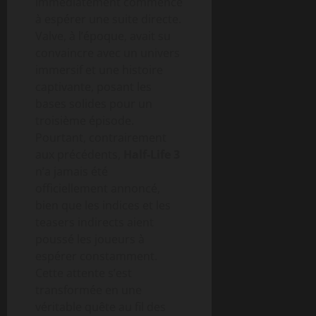
immédiatement commencé
à espérer une suite directe.
Valve, à l’époque, avait su
convaincre avec un univers
immersif et une histoire
captivante, posant les
bases solides pour un
troisième épisode.
Pourtant, contrairement
aux précédents,
Half-Life 3
n’a jamais été
officiellement annoncé,
bien que les indices et les
teasers indirects aient
poussé les joueurs à
espérer constamment.
Cette attente s’est
transformée en une
véritable quête au fil des