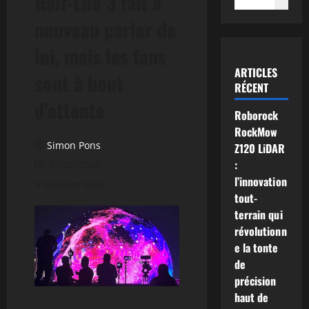
Half-Life 3 fait à
nouveau parler de
lui, mais les fans
ARTICLES
sont à bout
RÉCENT
d’attente
Roborock
RockMow
Simon Pons
Z120 LiDAR
:
07/02/2026
l’innovation
9 minutes lues
tout-
terrain qui
révolutionn
e la tonte
de
précision
haut de