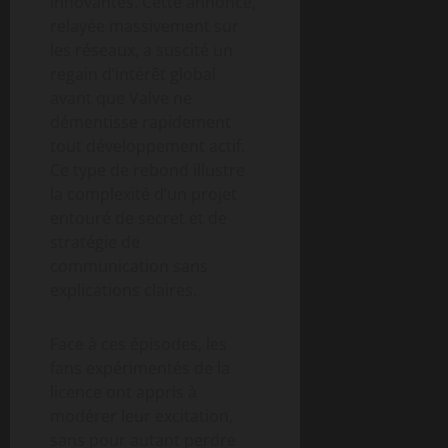
innovantes. Cette annonce,
relayée massivement sur
les réseaux, a suscité un
regain d’intérêt global
avant que Valve ne
démentisse rapidement
tout développement actif.
Ce type de rebond illustre
la complexité d’un projet
entouré de secret et de
stratégie de
communication sans
explications claires.
Face à ces épisodes, les
fans expérimentés de la
licence ont appris à
modérer leur excitation,
sans pour autant perdre