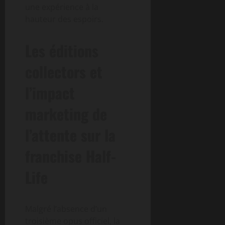
une expérience à la
hauteur des espoirs.
Les éditions
collectors et
l’impact
marketing de
l’attente sur la
franchise Half-
Life
Malgré l’absence d’un
troisième opus officiel, la