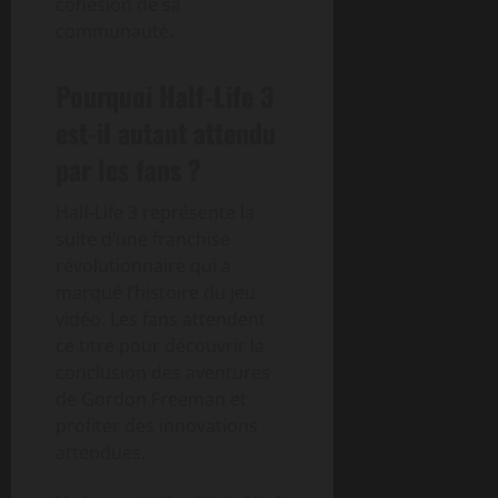
cohésion de sa
communauté.
Pourquoi Half-Life 3
est-il autant attendu
par les fans ?
Half-Life 3 représente la
suite d’une franchise
révolutionnaire qui a
marqué l’histoire du jeu
vidéo. Les fans attendent
ce titre pour découvrir la
conclusion des aventures
de Gordon Freeman et
profiter des innovations
attendues.