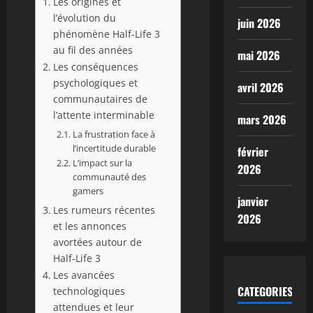
Les origines et
l’évolution du
juin 2026
phénomène Half-Life 3
au fil des années
mai 2026
Les conséquences
psychologiques et
avril 2026
communautaires de
l’attente interminable
mars 2026
La frustration face à
l’incertitude durable
février
L’impact sur la
2026
communauté des
gamers
janvier
Les rumeurs récentes
2026
et les annonces
avortées autour de
Half-Life 3
Les avancées
CATEGORIES
technologiques
attendues et leur