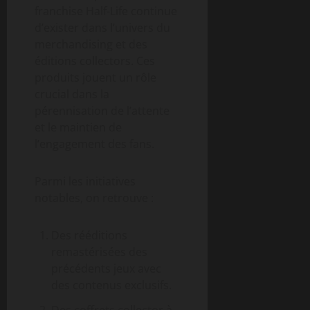
franchise Half-Life continue
d’exister dans l’univers du
merchandising et des
éditions collectors. Ces
produits jouent un rôle
crucial dans la
pérennisation de l’attente
et le maintien de
l’engagement des fans.
Parmi les initiatives
notables, on retrouve :
Des rééditions
remastérisées des
précédents jeux avec
des contenus exclusifs.
Des coffrets collector à