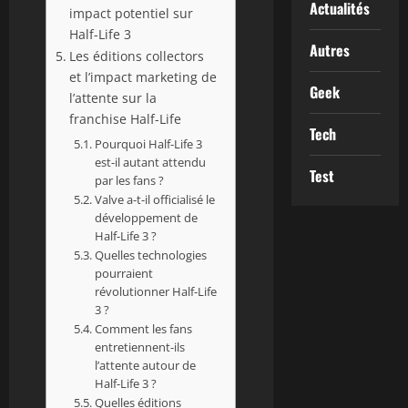
Actualités
impact potentiel sur
Half-Life 3
Autres
Les éditions collectors
et l’impact marketing de
Geek
l’attente sur la
franchise Half-Life
Tech
Pourquoi Half-Life 3
est-il autant attendu
Test
par les fans ?
Valve a-t-il officialisé le
développement de
Half-Life 3 ?
Quelles technologies
pourraient
révolutionner Half-Life
3 ?
Comment les fans
entretiennent-ils
l’attente autour de
Half-Life 3 ?
Quelles éditions