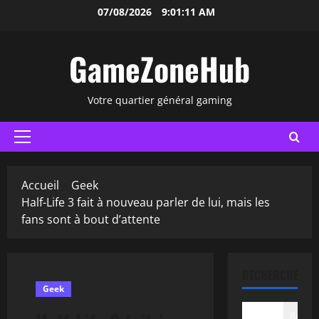
Aller
07/08/2026
9:01:12 AM
au
contenu
GameZoneHub
Votre quartier général gaming
Menu
principal
Accueil
Geek
Half-Life 3 fait à nouveau parler de lui, mais les
fans sont à bout d’attente
RECHERCHER
Geek
Recher