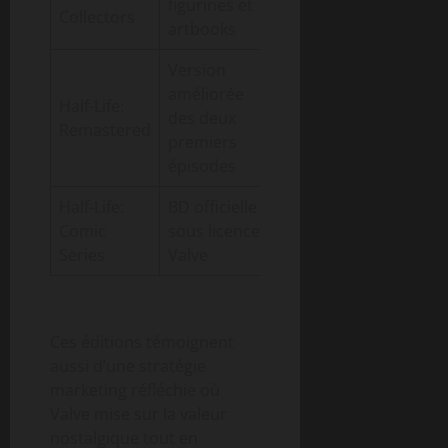
figurines et
Collectors
artbooks
Version
améliorée
Half-Life:
des deux
2024
60 €
Remastered
premiers
épisodes
Half-Life:
BD officielle
Comic
sous licence
2025
30 €
Series
Valve
Ces éditions témoignent
aussi d’une stratégie
marketing réfléchie où
Valve mise sur la valeur
nostalgique tout en