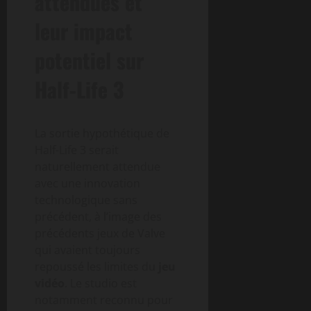
attendues et
leur impact
potentiel sur
Half-Life 3
La sortie hypothétique de
Half-Life 3 serait
naturellement attendue
avec une innovation
technologique sans
précédent, à l’image des
précédents jeux de Valve
qui avaient toujours
repoussé les limites du
jeu
vidéo
. Le studio est
notamment reconnu pour