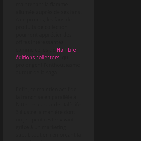
maintenant la flamme
allumée auprès de ses fans.
À ce propos, les fans de
produits de collection
pourront apprécier des
offres intéressantes
comme celles de
Half-Life
éditions collectors
, qui
prolongent l’enthousiasme
autour de la saga.
Enfin, ce maintien actif de
la franchise en parallèle à
l’attente autour de Half-Life
3 illustre la manière dont
un jeu peut rester vivant
grâce à un marketing
subtil, tout en renforçant la