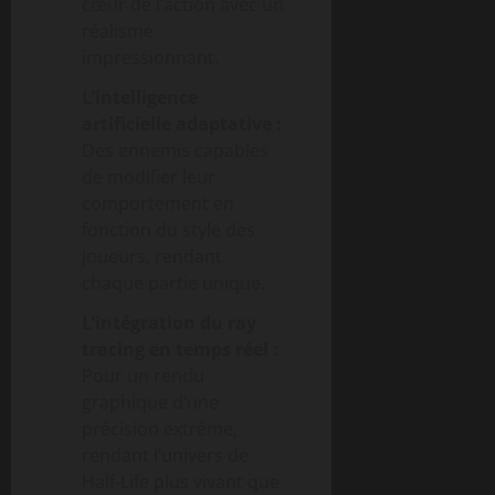
cœur de l’action avec un
réalisme
impressionnant.
L’intelligence
artificielle adaptative :
Des ennemis capables
de modifier leur
comportement en
fonction du style des
joueurs, rendant
chaque partie unique.
L’intégration du ray
tracing en temps réel :
Pour un rendu
graphique d’une
précision extrême,
rendant l’univers de
Half-Life plus vivant que