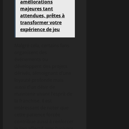
améliorations
majeures tant
attendues, prêtes à
transformer votre
expérience de jeu
Malgré cela, certains fans
organisent des
événements ou
développent des projets
dérivés, témoignant d’une
loyauté profonde mais
aussi d’un désir de
maintenir vivant l’esprit de
la franchise. Il est
intéressant de noter que
cette patience forcée
contribue aussi à renforcer
le lien affectif avec l’univers