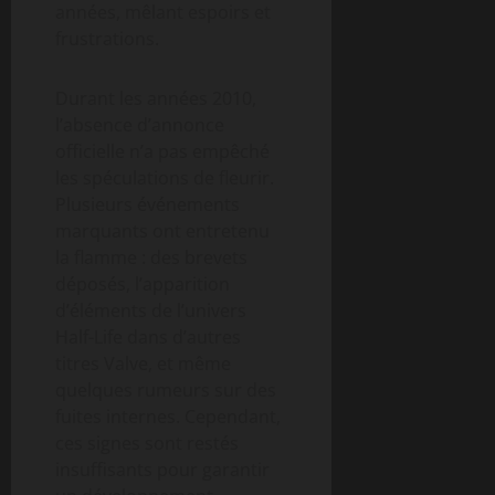
années, mêlant espoirs et
frustrations.
Durant les années 2010,
l’absence d’annonce
officielle n’a pas empêché
les spéculations de fleurir.
Plusieurs événements
marquants ont entretenu
la flamme : des brevets
déposés, l’apparition
d’éléments de l’univers
Half-Life dans d’autres
titres Valve, et même
quelques rumeurs sur des
fuites internes. Cependant,
ces signes sont restés
insuffisants pour garantir