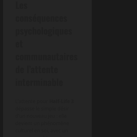
Les
conséquences
psychologiques
et
communautaires
de l’attente
interminable
L’attente pour
Half-Life 3
dépasse le simple désir
d’un nouveau jeu : elle
devient un phénomène
culturel en soi, avec un