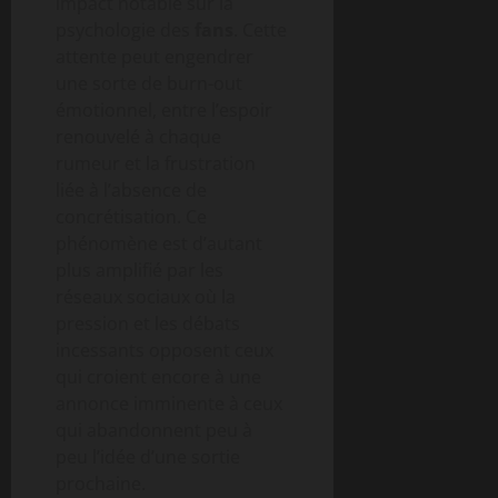
impact notable sur la
psychologie des
fans
. Cette
attente peut engendrer
une sorte de burn-out
émotionnel, entre l’espoir
renouvelé à chaque
rumeur et la frustration
liée à l’absence de
concrétisation. Ce
phénomène est d’autant
plus amplifié par les
réseaux sociaux où la
pression et les débats
incessants opposent ceux
qui croient encore à une
annonce imminente à ceux
qui abandonnent peu à
peu l’idée d’une sortie
prochaine.