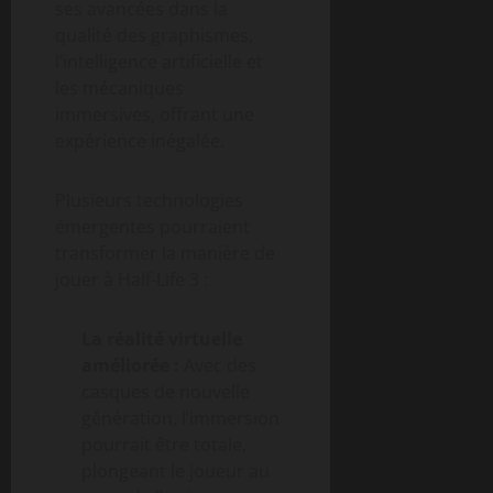
ses avancées dans la
qualité des graphismes,
l’intelligence artificielle et
les mécaniques
immersives, offrant une
expérience inégalée.
Plusieurs technologies
émergentes pourraient
transformer la manière de
jouer à Half-Life 3 :
La réalité virtuelle
améliorée :
Avec des
casques de nouvelle
génération, l’immersion
pourrait être totale,
plongeant le joueur au