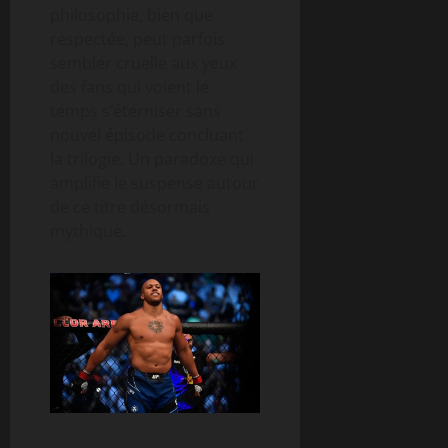
philosophie, bien que
respectée, peut parfois
sembler cruelle aux yeux
des fans qui voient le
temps s’éterniser sans
nouvel épisode concluant
la trilogie. Un paradoxe qui
amplifie le suspense autour
de ce titre désormais
mythique.