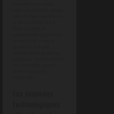
complètement espoir.
Valve, de son côté, adopte
une stratégie mystérieuse,
et pourrait chercher à
éviter un effet de
surpromesse qui pourrait
se retourner contre le
succès futur du jeu
attendu. Cette prudence,
saluée par certains experts,
est cependant source
d’une impatience
croissante.
Les avancées
technologiques