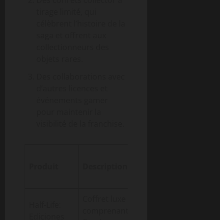
tirage limité, qui
célèbrent l’histoire de la
saga et offrent aux
collectionneurs des
objets rares.
Des collaborations avec
d’autres licences et
événements gamer
pour maintenir la
visibilité de la franchise.
Date
Prix
Produit
Description
de
moyen
sortie
Coffret luxe
Half-Life:
comprenant
Ediciones
2023
150 €