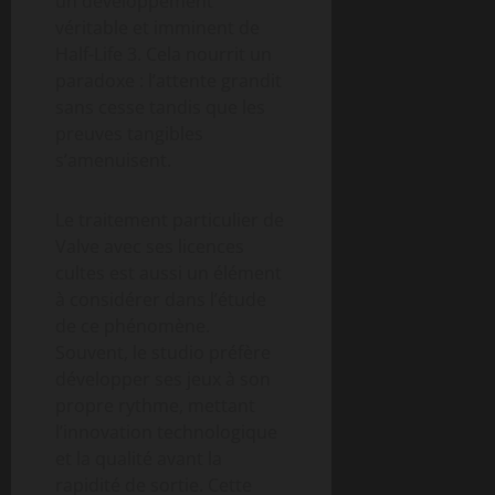
un développement
véritable et imminent de
Half-Life 3. Cela nourrit un
paradoxe : l’attente grandit
sans cesse tandis que les
preuves tangibles
s’amenuisent.
Le traitement particulier de
Valve avec ses licences
cultes est aussi un élément
à considérer dans l’étude
de ce phénomène.
Souvent, le studio préfère
développer ses jeux à son
propre rythme, mettant
l’innovation technologique
et la qualité avant la
rapidité de sortie. Cette