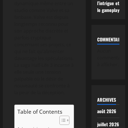
l’intrigue et
dynamique même entre un
le gameplay
studio comme Valve et sa
fanbase. Valve est depuis
longtemps reconnu pour
son approche discrète et
parfois cryptique
COMMENTAIRE
concernant ses projets, ce
Aucun
qui ne fait qu’alimenter
commentaire
davantage les spéculations.
à afficher.
La saga Half-Life 3 incarne à
elle seule une tension
palpable où le désir de
nouveauté se confronte à
la peur de la déception.
ARCHIVES
août 2026
Table of Contents
juillet 2026