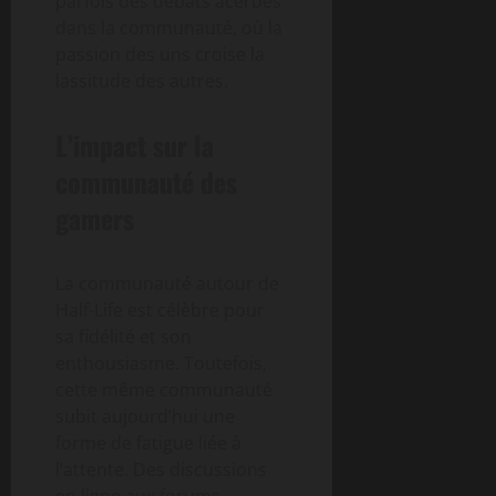
parfois des débats acerbes
dans la communauté, où la
passion des uns croise la
lassitude des autres.
L’impact sur la
communauté des
gamers
La communauté autour de
Half-Life est célèbre pour
sa fidélité et son
enthousiasme. Toutefois,
cette même communauté
subit aujourd’hui une
forme de fatigue liée à
l’attente. Des discussions
en ligne aux forums