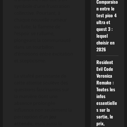
Comparaiso
symbole d’une frustration
n entre le
collective. Pourtant, à
test pico 4
chaque nouvelle rumeur
ultra et
ou fuite, la flamme de
quest 3 :
l’espoir se rallume,
lequel
plongeant la communauté
choisir en
dans un tourbillon
2026
d’émotions entre excitation
et scepticisme.
Resident
Evil Code
Veronica
La vitalité persistante de
Remake :
cette attente soulève des
Toutes les
questions fascinantes sur
infos
la manière dont une
essentielle
absence prolongée
s sur la
influence non seulement la
sortie, le
perception d’un
jeu
prix,
attendu
, mais aussi la