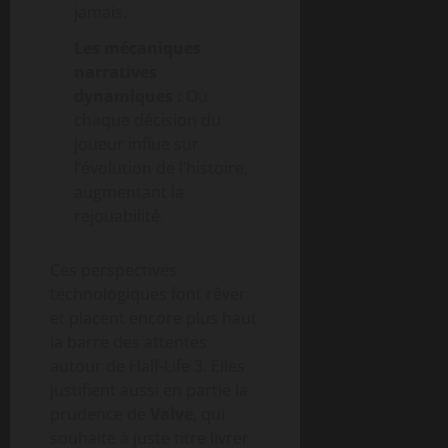
jamais.
Les mécaniques
narratives
dynamiques :
Où
chaque décision du
joueur influe sur
l’évolution de l’histoire,
augmentant la
rejouabilité.
Ces perspectives
technologiques font rêver
et placent encore plus haut
la barre des attentes
autour de Half-Life 3. Elles
justifient aussi en partie la
prudence de
Valve
, qui
souhaite à juste titre livrer