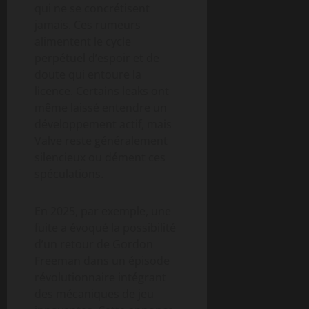
qui ne se concrétisent
jamais. Ces rumeurs
alimentent le cycle
perpétuel d’espoir et de
doute qui entoure la
licence. Certains leaks ont
même laissé entendre un
développement actif, mais
Valve reste généralement
silencieux ou dément ces
spéculations.
En 2025, par exemple, une
fuite a évoqué la possibilité
d’un retour de Gordon
Freeman dans un épisode
révolutionnaire intégrant
des mécaniques de jeu