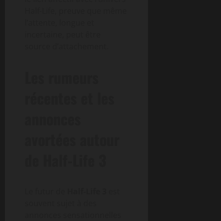
Half-Life, preuve que même
l’attente, longue et
incertaine, peut être
source d’attachement.
Les rumeurs
récentes et les
annonces
avortées autour
de Half-Life 3
Le futur de
Half-Life 3
est
souvent sujet à des
annonces sensationnelles