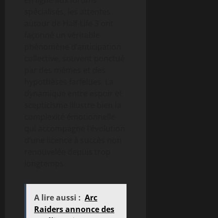
spécialisés, les attentes
autour de Half-Life 3 ont
façonné un véritable
phénomène d’anticipation
collective, souvent ponctué
par des mèmes et des
hypothèses farfelues. La
dynamique entre espoir et
scepticisme illustre bien la
complexité émotionnelle
qui accompagne l’évolution
d’une licence à succès non
renouvelée depuis trop
longtemps.
A lire aussi :
Arc
Raiders annonce des