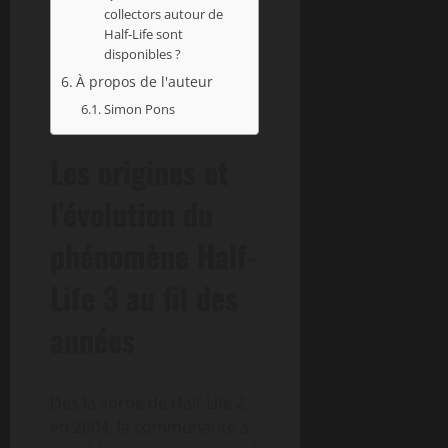
collectors autour de
Half-Life sont
disponibles ?
À propos de l'auteur
Simon Pons
Les origines et
l’évolution du
phénomène Half-
Life 3 au fil des
années
Dès la sortie de Half-Life 2
en 2004, la communauté a