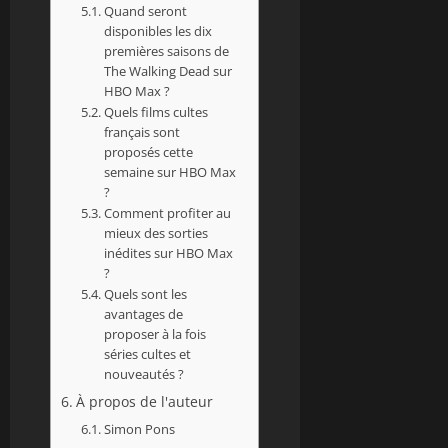
Quand seront
disponibles les dix
premières saisons de
The Walking Dead sur
HBO Max ?
Quels films cultes
français sont
proposés cette
semaine sur HBO Max
?
Comment profiter au
mieux des sorties
inédites sur HBO Max
?
Quels sont les
avantages de
proposer à la fois
séries cultes et
nouveautés ?
À propos de l'auteur
Simon Pons