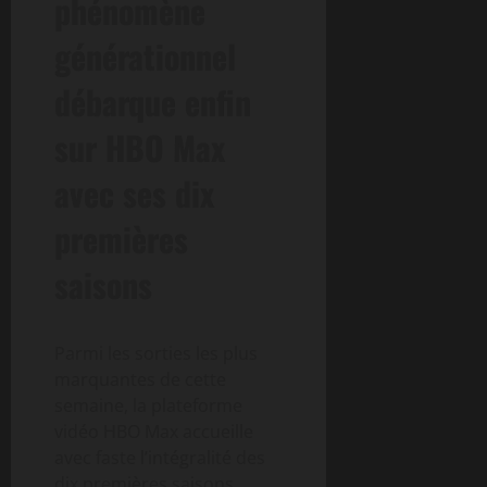
phénomène
générationnel
débarque enfin
sur HBO Max
avec ses dix
premières
saisons
Parmi les sorties les plus
marquantes de cette
semaine, la plateforme
vidéo HBO Max accueille
avec faste l’intégralité des
dix premières saisons