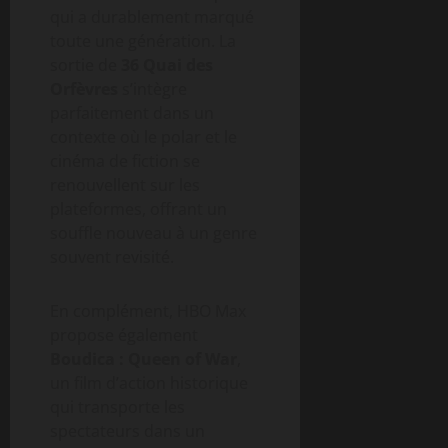
qui a durablement marqué
toute une génération. La
sortie de
36 Quai des
Orfèvres
s’intègre
parfaitement dans un
contexte où le polar et le
cinéma de fiction se
renouvellent sur les
plateformes, offrant un
souffle nouveau à un genre
souvent revisité.
En complément, HBO Max
propose également
Boudica : Queen of War
,
un film d’action historique
qui transporte les
spectateurs dans un