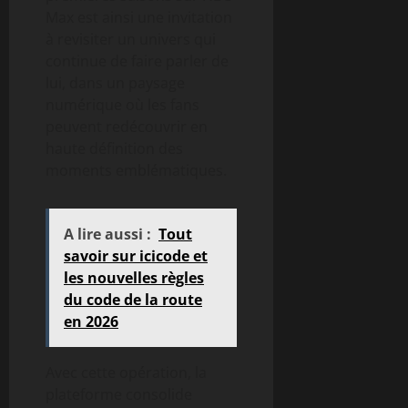
Max est ainsi une invitation
à revisiter un univers qui
continue de faire parler de
lui, dans un paysage
numérique où les fans
peuvent redécouvrir en
haute définition des
moments emblématiques.
A lire aussi :
Tout
savoir sur icicode et
les nouvelles règles
du code de la route
en 2026
Avec cette opération, la
plateforme consolide