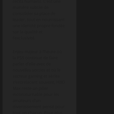
récits humains. C’est une
manière subtile de
consolider sa place de
leader, tout en nourrissant
une identité propre fondée
sur la qualité et
l’exclusivité.
Enjeu majeur à l’heure où
la PS5 continue de faire
parler d’elle avec de
nouvelles sorties et où le
secteur gaming et séries
s’entrelacent souvent, HBO
Max reste un pilier
incontournable pour les
amateurs d’un
divertissement pensé pour
tout un chacun. Pour plus