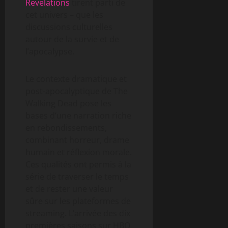
Revelations
tirent parti de
cet univers – que les
discussions culturelles
autour de la survie et de
l’apocalypse.
Le contexte dramatique et
post-apocalyptique de The
Walking Dead pose les
bases d’une narration riche
en rebondissements,
combinant horreur, drame
humain et réflexion morale.
Ces qualités ont permis à la
série de traverser le temps
et de rester une valeur
sûre sur les plateformes de
streaming. L’arrivée des dix
premières saisons sur HBO