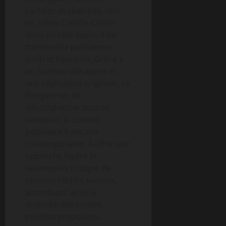
cachées et sketches, met
en scène Camille Cottin
dans un rôle explosif de
trentenaire parisienne
snob et hilarante. Grâce à
un humour décapant et
une réalisation originale, ce
film permet de
décompresser tout en
revisitant la culture
populaire française
contemporaine. Il offre une
approche légère et
néanmoins critique de
certains clichés sociaux,
accentuant ainsi la
diversité des sorties
inédites proposées.