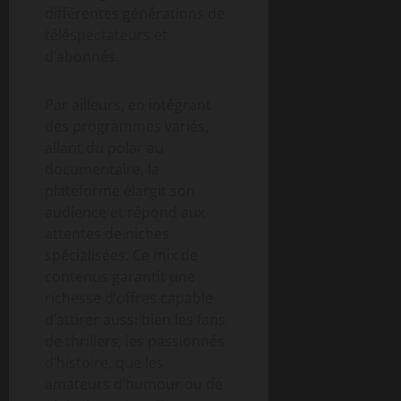
différentes générations de
téléspectateurs et
d’abonnés.
Par ailleurs, en intégrant
des programmes variés,
allant du polar au
documentaire, la
plateforme élargit son
audience et répond aux
attentes de niches
spécialisées. Ce mix de
contenus garantit une
richesse d’offres capable
d’attirer aussi bien les fans
de thrillers, les passionnés
d’histoire, que les
amateurs d’humour ou de