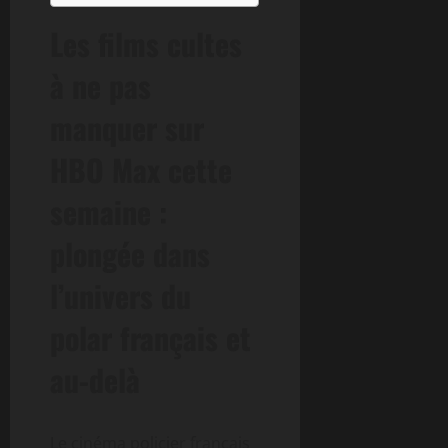
Les films cultes
à ne pas
manquer sur
HBO Max cette
semaine :
plongée dans
l’univers du
polar français et
au-delà
Le cinéma policier français