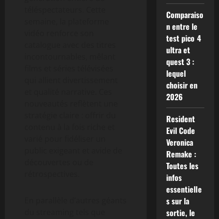
téléspectateurs. Cette
Comparaiso
semaine, la plateforme
n entre le
vidéo renforce son
test pico 4
catalogue avec des titres
ultra et
incontournables, mêlant
quest 3 :
films et séries télévisées
lequel
qui allient divertissement
choisir en
et qualité narrative. Ces
2026
nouveautés reflètent une
stratégie claire : offrir du
Resident
contenu à la fois riche et
Evil Code
varié pour fidéliser un
Veronica
public exigeant et avide de
Remake :
découvertes ou de
Toutes les
rétrospectives.
infos
essentielle
En parallèle d’autres géants
s sur la
du streaming tels que
sortie, le