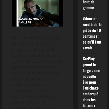
haut de
gamme
Valeur et
rareté de la
pièce de 10
centimes :
HBO Max fait sensation en
ce qu’il faut
ce début d’année 2026 en
savoir
proposant une nouvelle
vague de sorties inédites
CarPlay
qui ne manqueront pas de
prend le
captiver les amateurs de
large : une
streaming et de télévision.
nouvelle
Au programme, un
ère pour
mélange subtil entre
l’affichage
nostalgie et fraîcheur, avec
embarqué
l’arrivée d’une série culte
dans les
qui a façonné une
bateaux
génération entière de