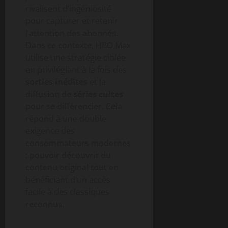
rivalisent d’ingéniosité
pour capturer et retenir
l’attention des abonnés.
Dans ce contexte, HBO Max
utilise une stratégie ciblée
en privilégiant à la fois des
sorties inédites
et la
diffusion de
séries cultes
pour se différencier. Cela
répond à une double
exigence des
consommateurs modernes
: pouvoir découvrir du
contenu original tout en
bénéficiant d’un accès
facile à des classiques
reconnus.