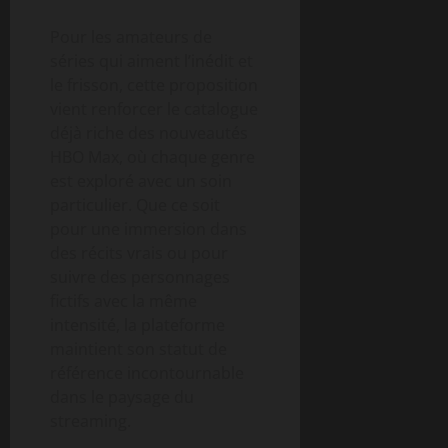
Pour les amateurs de
séries qui aiment l’inédit et
le frisson, cette proposition
vient renforcer le catalogue
déjà riche des nouveautés
HBO Max, où chaque genre
est exploré avec un soin
particulier. Que ce soit
pour une immersion dans
des récits vrais ou pour
suivre des personnages
fictifs avec la même
intensité, la plateforme
maintient son statut de
référence incontournable
dans le paysage du
streaming.