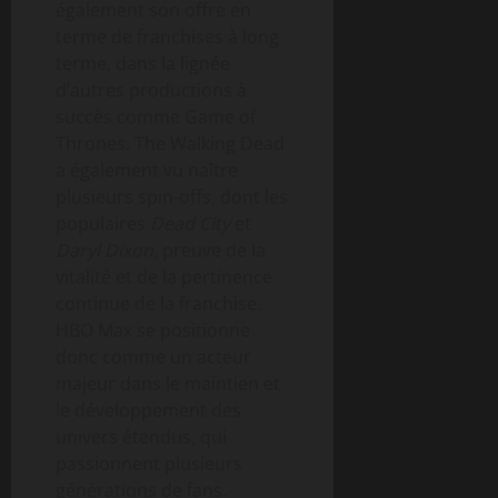
également son offre en
terme de franchises à long
terme, dans la lignée
d’autres productions à
succès comme Game of
Thrones. The Walking Dead
a également vu naître
plusieurs spin-offs, dont les
populaires
Dead City
et
Daryl Dixon
, preuve de la
vitalité et de la pertinence
continue de la franchise.
HBO Max se positionne
donc comme un acteur
majeur dans le maintien et
le développement des
univers étendus, qui
passionnent plusieurs
générations de fans.