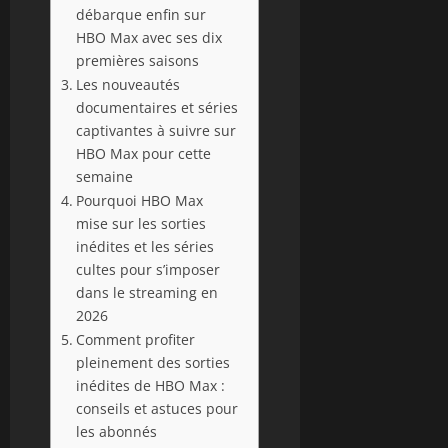
débarque enfin sur
HBO Max avec ses dix
premières saisons
Les nouveautés
documentaires et séries
captivantes à suivre sur
HBO Max pour cette
semaine
Pourquoi HBO Max
mise sur les sorties
inédites et les séries
cultes pour s’imposer
dans le streaming en
2026
Comment profiter
pleinement des sorties
inédites de HBO Max :
conseils et astuces pour
les abonnés