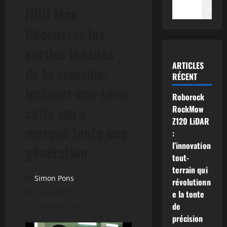
HBO Max :
Recher
Découvrez les
sorties inédites
ARTICLES
de la semaine,
RÉCENT
incluant une série
Roborock
culte qui a
RockMow
Z120 LiDAR
marqué toute une
:
l’innovation
génération
tout-
terrain qui
Simon Pons
révolutionn
23/02/2026
e la tonte
de
12 minutes lues
précision