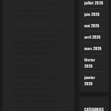
juillet 2026
les abonnés, qui oscillent
entre frissons, humour et
juin 2026
émotions intenses.
mai 2026
L’attention portée par HBO
Max à ces nouveautés est
avril 2026
également amplifiée par la
diversité des genres
mars 2026
proposés. Cela s’étend des
thrillers haletants aux
février
comédies légères, en
2026
passant par des
janvier
documentaires poignants.
De quoi satisfaire les
2026
attentes d’un public
intergénérationnel, à la
recherche de qualité et de
sensations uniques. Cette
CATEGORIES