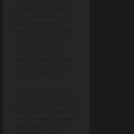
univers de batailles et de
détermination féminine.
L’histoire retrace la lutte
farouche de la reine
Boudica qui s’est opposée
à l’Empire romain. Ce film
s’adresse à ceux qui
apprécient les récits
épiques mettant en avant
des figures historiques
fortes et inspirantes.
Enfin, pour équilibrer ces
propositions dramatiques
et épiques, la plateforme se
tourne vers la comédie
avec
Connasse, princesse
des cœurs
. Cette œuvre,
mélangeant caméras