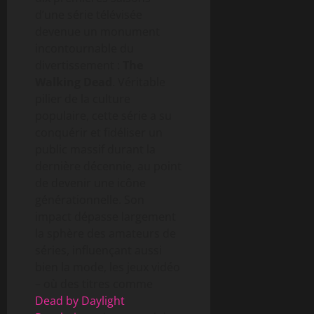
d’une série télévisée
devenue un monument
incontournable du
divertissement :
The
Walking Dead
. Véritable
pilier de la culture
populaire, cette série a su
conquérir et fidéliser un
public massif durant la
dernière décennie, au point
de devenir une icône
générationnelle. Son
impact dépasse largement
la sphère des amateurs de
séries, influençant aussi
bien la mode, les jeux vidéo
– où des titres comme
Dead by Daylight