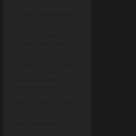
La forte présence de cette
série culte sur la
plateforme crée une
synergie naturelle avec
d’autres univers riches en
suspense et émotions, que
les abonnés pourront
explorer grâce à HBO Max.
C’est aussi un point de
convergence entre
amateurs de séries
télévisées et fidèles du
divertissement immersive,
particulièrement au
moment où la concurrence
entre plateformes
s’intensifie pour attirer et