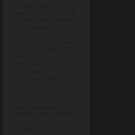
est à l’honneur cette
semaine sur HBO Max avec
l’intégration tant attendue
du film
36 Quai des
Orfèvres
. Sorti initialement
en 2004, ce long-métrage
d’Olivier Marchal connaît
une seconde jeunesse sur
la plateforme vidéo. Ce film
est devenu au fil des
années une référence
absolue du genre,
appréciée pour sa capacité
à mêler tension
dramatique et réalisme
urbain. L’intrigue, centrée
sur deux policiers
interprétés par Daniel