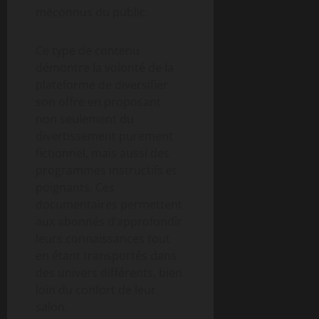
méconnus du public.
Ce type de contenu
démontre la volonté de la
plateforme de diversifier
son offre en proposant
non seulement du
divertissement purement
fictionnel, mais aussi des
programmes instructifs et
poignants. Ces
documentaires permettent
aux abonnés d’approfondir
leurs connaissances tout
en étant transportés dans
des univers différents, bien
loin du confort de leur
salon.