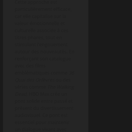
Cette approche est
particulièrement efficace,
car elle capitalise sur la
valeur émotionnelle et
culturelle associée à ces
titres phares, tout en
stimulant l’engouement
autour des nouveautés. En
renforçant son catalogue
avec des films
emblématiques comme
36
Quai des Orfèvres
ou des
séries comme
The Walking
Dead
, HBO Max crée un
pont solide entre passé et
présent du divertissement
audiovisuel. Ce pont est
essentiel pour maintenir
un dialogue vivant avec