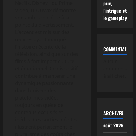
Netflix, Disney+ ou Prime
prix,
Video, HBO Max démontre
l’intrigue et
son ambition d’être à la
le gameplay
pointe du divertissement.
L’accent est mis sur des
œuvres ayant marqué
l’histoire récente de la
COMMENTAIRE
télévision, ainsi que sur des
films à fort impact culturel
Aucun
et émotionnel. Ce dispositif
commentaire
contribue à maintenir une
à afficher.
dynamique passionnante
dans l’univers des
plateformes vidéo,
toujours en quête de
contenus exclusifs et
ARCHIVES
inédits. Ces sorties inédites
août 2026
illustrent parfaitement le
pluralisme des goûts chez