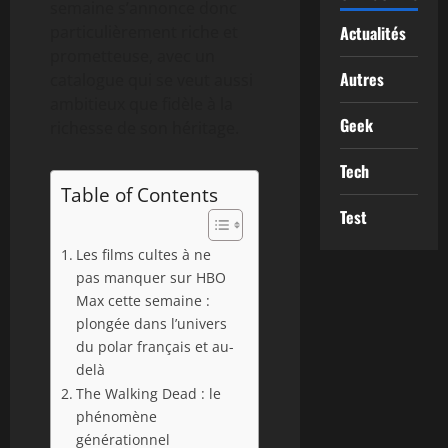
semaine s’annonce donc
particulièrement riche et
Actualités
prometteuse, avec un
Autres
catalogue qui se veut aussi
ambitieux que fidèle à la
Geek
richesse de son héritage.
Tech
Table of Contents
Test
Les films cultes à ne
pas manquer sur HBO
Max cette semaine :
plongée dans l’univers
du polar français et au-
delà
The Walking Dead : le
phénomène
générationnel