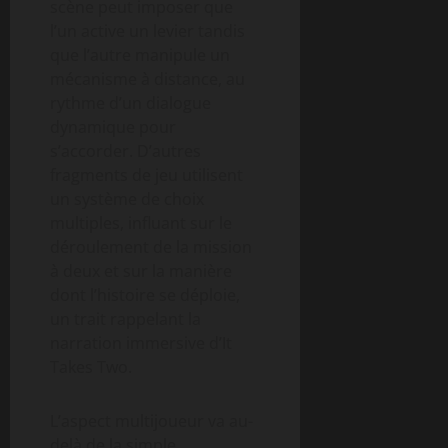
scène peut imposer que
l’un active un levier tandis
que l’autre manipule un
mécanisme à distance, au
rythme d’un dialogue
dynamique pour
s’accorder. D’autres
fragments de jeu utilisent
un système de choix
multiples, influant sur le
déroulement de la mission
à deux et sur la manière
dont l’histoire se déploie,
un trait rappelant la
narration immersive d’It
Takes Two.
L’aspect multijoueur va au-
delà de la simple