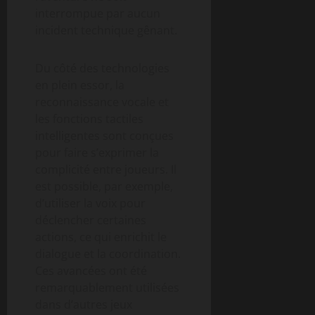
interrompue par aucun
incident technique gênant.
Du côté des technologies
en plein essor, la
reconnaissance vocale et
les fonctions tactiles
intelligentes sont conçues
pour faire s’exprimer la
complicité entre joueurs. Il
est possible, par exemple,
d’utiliser la voix pour
déclencher certaines
actions, ce qui enrichit le
dialogue et la coordination.
Ces avancées ont été
remarquablement utilisées
dans d’autres jeux