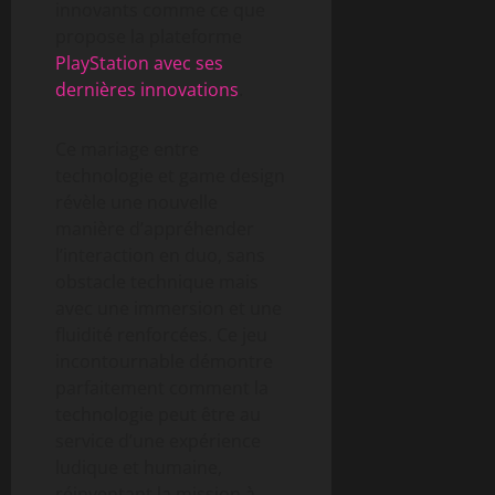
innovants comme ce que
propose la plateforme
PlayStation avec ses
dernières innovations
.
Ce mariage entre
technologie et game design
révèle une nouvelle
manière d’appréhender
l’interaction en duo, sans
obstacle technique mais
avec une immersion et une
fluidité renforcées. Ce jeu
incontournable démontre
parfaitement comment la
technologie peut être au
service d’une expérience
ludique et humaine,
réinventant la mission à