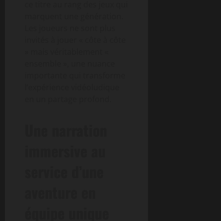
ce titre au rang des jeux qui
marquent une génération.
Les joueurs ne sont plus
invités à jouer « côte à côte
» mais véritablement «
ensemble », une nuance
importante qui transforme
l’expérience vidéoludique
en un partage profond.
Une narration
immersive au
service d’une
aventure en
équipe unique