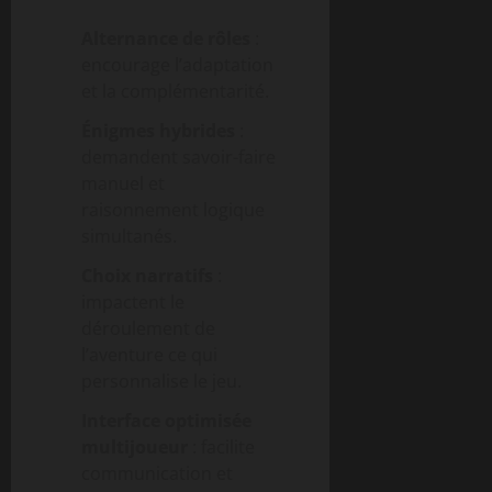
Alternance de rôles
:
encourage l’adaptation
et la complémentarité.
Énigmes hybrides
:
demandent savoir-faire
manuel et
raisonnement logique
simultanés.
Choix narratifs
:
impactent le
déroulement de
l’aventure ce qui
personnalise le jeu.
Interface optimisée
multijoueur
: facilite
communication et