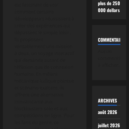
plus de 250
est fascinant de voir
000 dollars
comment certains
développeurs réussissent à
créer des expériences qui
dépassent le simple loisir.
Ils proposent
COMMENTAIRE
véritablement une mission
Aucun
à deux, un voyage interactif
commentaire
qui demande autant de
à afficher.
réflexion que de connexion
humaine. En mêlant
mécanique ludique pointue
et scénario exaltant, ils
offrent une alternative
ARCHIVES
convaincante aux
blockbusters solo et aux
août 2026
compétitions en ligne. Pour
les fans du genre, ce
juillet 2026