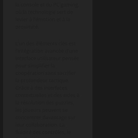
la console et du PC gaming,
où la technologie sert de
levier à l’émotion et à la
proximité.
L’un des éléments clés est
l’intégration avancée d’une
interface utilisateur pensée
pour simplifier la
coopération sans sacrifier
la profondeur tactique.
Grâce à des interfaces
contextuelles et des aides à
la résolution des puzzles,
les joueurs peuvent se
concentrer davantage sur
leur collaboration. La
fluidité des contrôles, le