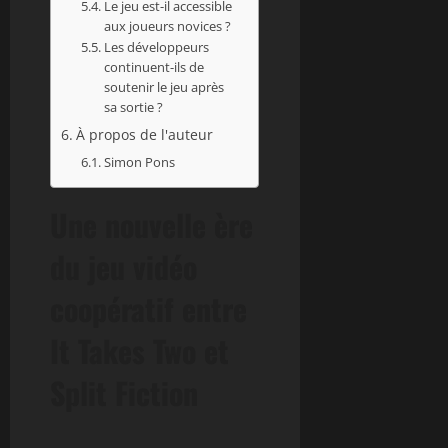
Le jeu est-il accessible
aux joueurs novices ?
Les développeurs
continuent-ils de
soutenir le jeu après
sa sortie ?
À propos de l'auteur
Simon Pons
Une nouvelle ère
du jeu vidéo
coopératif entre
It Takes Two et
Split Fiction