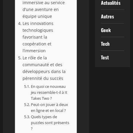
Actualités
immersive au service
d’une aventure en
Autres
équipe unique
Les innovations
Geek
technologiques
favorisant la
Tech
coopération et
l’immersion
Test
Le rôle de la
communauté et des
développeurs dans la
pérennité du succès
En quoi ce nouveau
jeu ressemble-t-il à It
Takes Two ?
Peut-on jouer à deux
en ligne et en local ?
Quels types de
puzzles sont présents
?