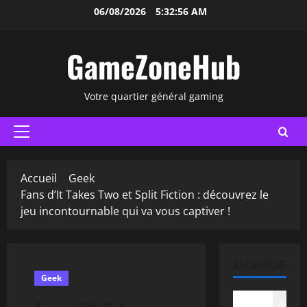
Aller
06/08/2026
5:32:57 AM
au
contenu
GameZoneHub
Votre quartier général gaming
Menu
principal
Accueil
Geek
Fans d’It Takes Two et Split Fiction : découvrez le
jeu incontournable qui va vous captiver !
RECHERCHER
Geek
Recher