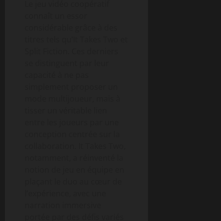
Le jeu vidéo coopératif
connaît un essor
considérable grâce à des
titres tels qu’It Takes Two et
Split Fiction. Ces derniers
se distinguent par leur
capacité à ne pas
simplement proposer un
mode multijoueur, mais à
tisser un véritable lien
entre les joueurs par une
conception centrée sur la
collaboration. It Takes Two,
notamment, a réinventé la
notion de jeu en équipe en
plaçant le duo au cœur de
l’expérience, avec une
narration immersive
portée par des défis variés