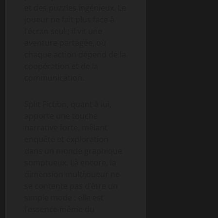
et des puzzles ingénieux. Le
joueur ne fait plus face à
l’écran seul ; il vit une
aventure partagée, où
chaque action dépend de la
coopération et de la
communication.
Split Fiction, quant à lui,
apporte une touche
narrative forte, mêlant
enquête et exploration
dans un monde graphique
somptueux. Là encore, la
dimension multijoueur ne
se contente pas d’être un
simple mode : elle est
l’essence même du