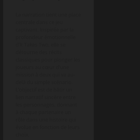
La narration tient une place
centrale dans ce jeu
captivant. Inspirée par la
profondeur émotionnelle
d’It Takes Two, elle se
détourne des récits
classiques pour plonger les
joueurs au cœur d’une
mission à deux qui va au-
delà du simple scénario.
L’objectif est de bâtir un
lien narratif sincère entre
les personnages, donnant
à chaque partenaire un
rôle dans une histoire qui
évolue en fonction de leurs
choix.