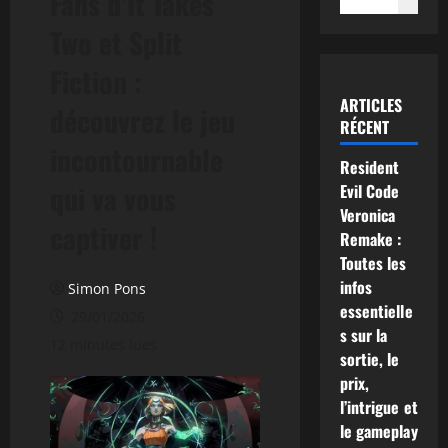
Fans d’It Takes
Two et Split
Fiction :
ARTICLES
découvrez le jeu
RÉCENT
incontournable
Resident
qui va vous
Evil Code
Veronica
captiver !
Remake :
Toutes les
infos
Simon Pons
essentielle
29/01/2026
s sur la
12 minutes lues
sortie, le
prix,
l’intrigue et
le gameplay