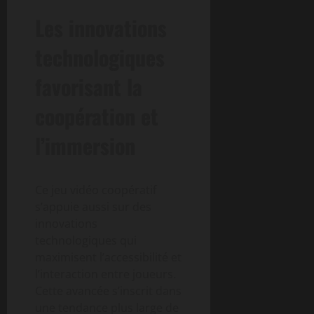
Les innovations
technologiques
favorisant la
coopération et
l’immersion
Ce jeu vidéo coopératif
s’appuie aussi sur des
innovations
technologiques qui
maximisent l’accessibilité et
l’interaction entre joueurs.
Cette avancée s’inscrit dans
une tendance plus large de