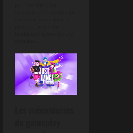
jeu aussi stimulant
qu’émotionnel, confirmant
que la mission à deux est
plus que jamais une
tendance majeure dans le
domaine.
Les mécanismes
de gameplay