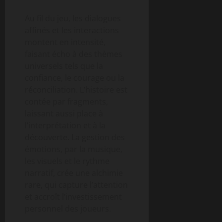
Au fil du jeu, les dialogues
affinés et les interactions
montent en intensité,
faisant écho à des thèmes
universels tels que la
confiance, le courage ou la
réconciliation. L’histoire est
contée par fragments,
laissant aussi place à
l’interprétation et à la
découverte. La gestion des
émotions, par la musique,
les visuels et le rythme
narratif, crée une alchimie
rare, qui capture l’attention
et accroît l’investissement
personnel des joueurs.