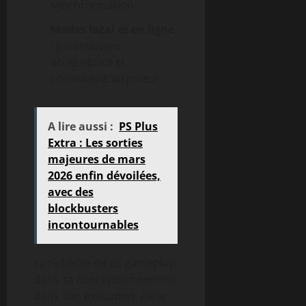
synchronisation.
Modes local et en ligne
: garantissent
accessibilité et
convivialité au joueur.
A lire aussi :
PS Plus
Extra : Les sorties
majeures de mars
2026 enfin dévoilées,
avec des
blockbusters
incontournables
La richesse de ce gameplay,
dans sa conception comme
dans son exécution, élève