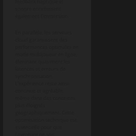
feedback haptique et
sonore enrichissent
également l’immersion.
En parallèle, les serveurs
cloud garantissent des
performances optimales en
mode multijoueur en ligne,
éliminant quasiment les
latences et erreurs de
synchronisation.
L’expérience reste ainsi
continue et agréable,
même dans des contextes
plus éloignés
géographiquement. Cette
optimisation technique est
essentielle pour que
l’aventure ne soit