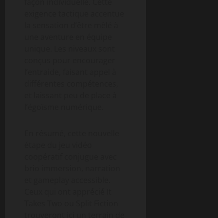
façon individuelle. Cette
exigence tactique accentue
la sensation d’être mêlé à
une aventure en équipe
unique. Les niveaux sont
conçus pour encourager
l’entraide, faisant appel à
différentes compétences,
et laissant peu de place à
l’égoïsme numérique.
En résumé, cette nouvelle
étape du jeu vidéo
coopératif conjugue avec
brio immersion, narration
et gameplay accessible.
Ceux qui ont apprécié It
Takes Two ou Split Fiction
trouveront ici un terrain de