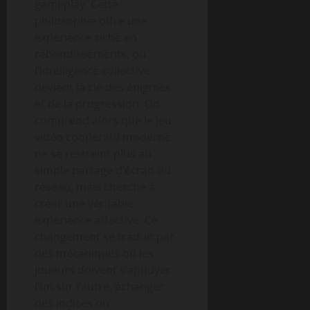
gameplay. Cette
philosophie offre une
expérience riche en
rebondissements, où
l’intelligence collective
devient la clé des énigmes
et de la progression. On
comprend alors que le jeu
vidéo coopératif moderne
ne se restreint plus au
simple partage d’écran ou
réseau, mais cherche à
créer une véritable
expérience affective. Ce
changement se traduit par
des mécaniques où les
joueurs doivent s’appuyer
l’un sur l’autre, échanger
des indices ou