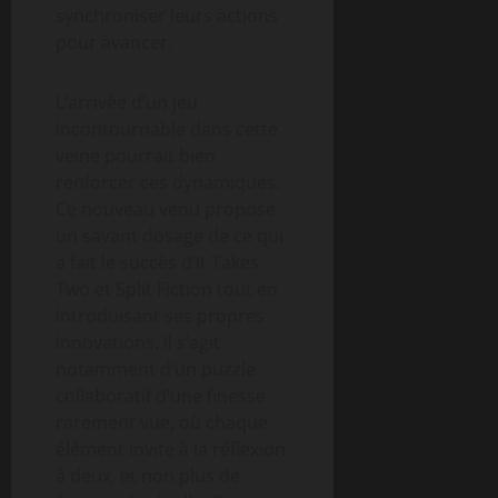
synchroniser leurs actions
pour avancer.
L’arrivée d’un jeu
incontournable dans cette
veine pourrait bien
renforcer ces dynamiques.
Ce nouveau venu propose
un savant dosage de ce qui
a fait le succès d’It Takes
Two et Split Fiction tout en
introduisant ses propres
innovations. Il s’agit
notamment d’un puzzle
collaboratif d’une finesse
rarement vue, où chaque
élément invite à la réflexion
à deux, et non plus de