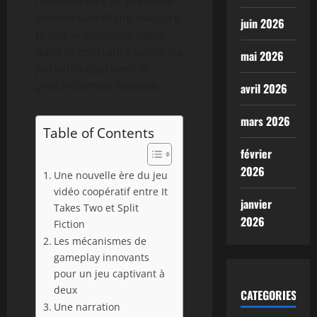
nouveau titre se présente
comme une étape majeure
juin 2026
presque incontournable
dans la constante quête du
mai 2026
jeu vidéo captivant et
profondément humain.
avril 2026
mars 2026
Table of Contents
février
2026
Une nouvelle ère du jeu
vidéo coopératif entre It
janvier
Takes Two et Split
2026
Fiction
Les mécanismes de
gameplay innovants
pour un jeu captivant à
deux
CATEGORIES
Une narration