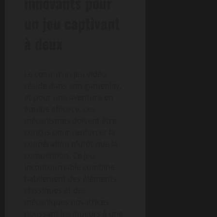
innovants pour
un jeu captivant
à deux
Le cœur d’un jeu vidéo
réside dans son gameplay,
et pour une aventure en
équipe efficace, ces
mécanismes doivent être
conçus pour renforcer la
coopération plutôt que la
compétition. Ce jeu
incontournable combine
habilement des éléments
classiques et des
mécaniques novatrices,
poussant les joueurs à une