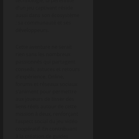
technologie, la pérennité
d’un jeu captivant réside
aussi dans son écosystème
: sa communauté et ses
développeurs.
Cette aventure ne serait
rien sans les nombreux
passionnés qui partagent
conseils, astuces et retours
d’expérience. Online,
forums et réseaux sociaux
s’animent pour permettre
aux joueurs de tisser des
liens réels autour de cette
mission à deux, renforçant
l’aspect social du jeu vidéo
coopératif. En contribuant
à la création de guides