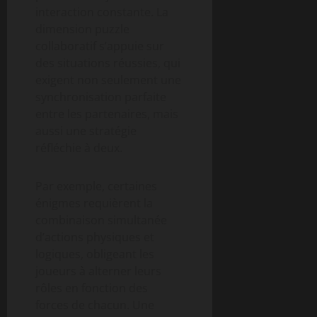
interaction constante. La
dimension puzzle
collaboratif s’appuie sur
des situations réussies, qui
exigent non seulement une
synchronisation parfaite
entre les partenaires, mais
aussi une stratégie
réfléchie à deux.
Par exemple, certaines
énigmes requièrent la
combinaison simultanée
d’actions physiques et
logiques, obligeant les
joueurs à alterner leurs
rôles en fonction des
forces de chacun. Une