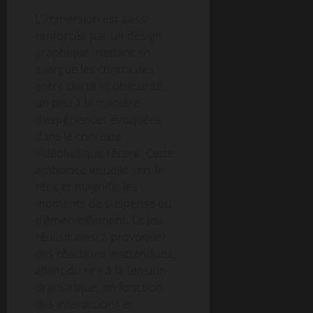
L’immersion est aussi
renforcée par un design
graphique mettant en
exergue les contrastes
entre clarté et obscurité,
un peu à la manière
d’expériences évoquées
dans le contexte
vidéoludique récent. Cette
ambiance visuelle sert le
récit et magnifie les
moments de suspense ou
d’émerveillement. Le jeu
réussit ainsi à provoquer
des réactions inattendues,
allant du rire à la tension
dramatique, en fonction
des interactions et