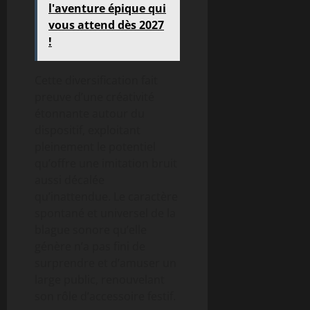
l'aventure épique qui
vous attend dès 2027
!
Cette diversification fait
preuve d’une créativité
étonnante autour du
dispositif, exploitant
pleinement le potentiel
qu’offre une imitation bruit
aussi décalée
qu’inattendue. Le caractère
spontané et universel de la
blague sonore qu’elle
génère n’a pas fini de
surprendre et d’amuser un
large public, renouvelant
son rôle d’accessoire festif.