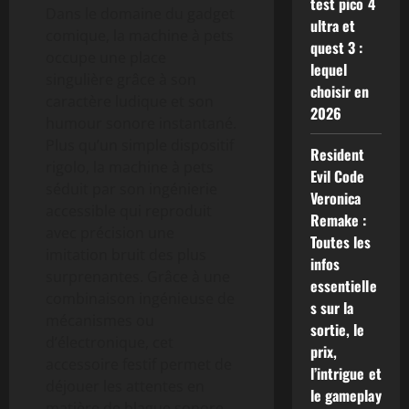
test pico 4
Dans le domaine du gadget
ultra et
comique, la machine à pets
quest 3 :
occupe une place
lequel
singulière grâce à son
choisir en
caractère ludique et son
2026
humour sonore instantané.
Plus qu’un simple dispositif
Resident
rigolo, la machine à pets
Evil Code
séduit par son ingénierie
Veronica
accessible qui reproduit
Remake :
avec précision une
Toutes les
imitation bruit des plus
infos
surprenantes. Grâce à une
essentielle
combinaison ingénieuse de
s sur la
mécanismes ou
sortie, le
d’électronique, cet
prix,
accessoire festif permet de
l’intrigue et
déjouer les attentes en
le gameplay
matière de blague sonore,