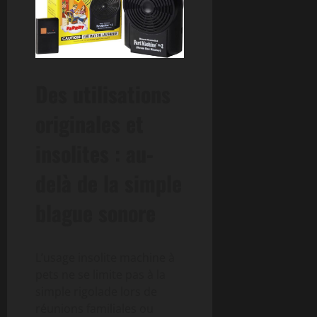
Des utilisations
originales et
insolites : au-
delà de la simple
blague sonore
L’usage insolite machine à
pets ne se limite pas à la
simple rigolade lors de
réunions familiales ou