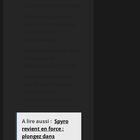
la dynamique de groupe
Élément de surprise
dans jeux de société et
escape games
personnalisés
Animation humour dans
les soirées et
événements informels
Déclencheur sonore
lors de performances
artistiques ou
spectacles comiques
A lire aussi :
Spyro
revient en force :
plongez dans