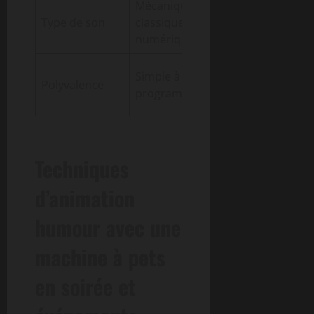
Mécanique
Variété et
Type de son
classique,
qualité sonore
numérique
Adaptation
Simple à
Polyvalence
selon contexte
programmable
et créativité
Techniques
d’animation
humour avec une
machine à pets
en soirée et