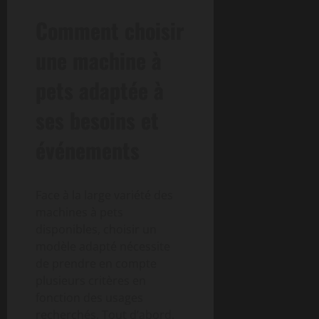
Comment choisir
une machine à
pets adaptée à
ses besoins et
événements
Face à la large variété des
machines à pets
disponibles, choisir un
modèle adapté nécessite
de prendre en compte
plusieurs critères en
fonction des usages
recherchés. Tout d’abord,