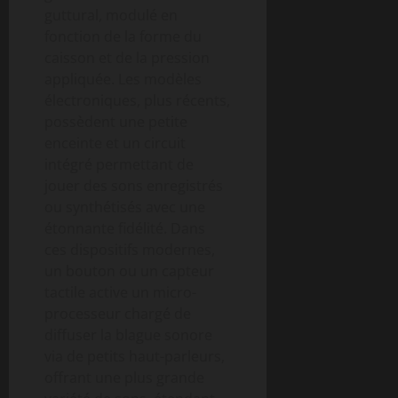
guttural, modulé en
fonction de la forme du
caisson et de la pression
appliquée. Les modèles
électroniques, plus récents,
possèdent une petite
enceinte et un circuit
intégré permettant de
jouer des sons enregistrés
ou synthétisés avec une
étonnante fidélité. Dans
ces dispositifs modernes,
un bouton ou un capteur
tactile active un micro-
processeur chargé de
diffuser la blague sonore
via de petits haut-parleurs,
offrant une plus grande