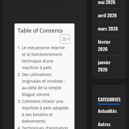
mai 2026
et avide de nouveautés
ludiques.
avril 2026
mars 2026
Table of Contents
février
Le mécanisme interne
2026
et le fonctionnement
technique d’une
janvier
machine à pets
2026
Des utilisations
originales et insolites :
au-delà de la simple
blague sonore
CATEGORIES
Comment choisir une
machine à pets adaptée
Actualités
à ses besoins et
événements
Autres
Techniques d’animation