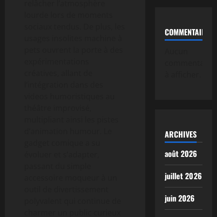
relâcher l’atmosphère
lourde lors de moments
sociaux tendus. De plus, les
COMMENTAIRE
usages insolites machine à
pets ouvrent la porte à des
Aucun
expérimentations
commentaire
créatives, allant de
à afficher.
l’intégration dans des
videos humoristiques au
théâtre improvisé,
multipliant ainsi les pistes
d’animation humour. Le
ARCHIVES
gadget comique a su
août 2026
évoluer et s’adapter,
passant du simple
juillet 2026
accessoire moqueur à un
outil de divertissement
juin 2026
polyvalent qui continue de
charmer un public curieux