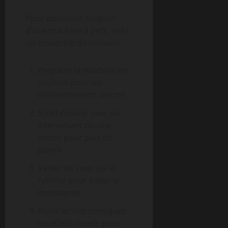
Pour optimiser l’impact
d’une machine à pets, voici
un ensemble de conseils :
Préparer la machine en
coulisse pour un
déclenchement discret
Synchroniser avec un
intervenant ou une
action pour plus de
punch
Varier les sons ou le
rythme pour éviter la
monotonie
Associer des mimiques
ou effets visuels pour