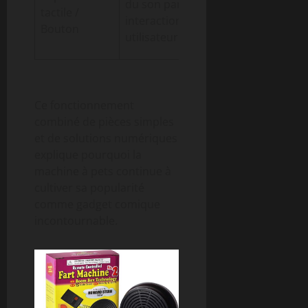
du son par
tactile /
lors d’une
interaction
Bouton
pression ou
utilisateur
geste
Ce fonctionnement
combiné de pièces simples
et de solutions numériques
explique pourquoi la
machine à pets continue à
cultiver sa popularité
comme gadget comique
incontournable.