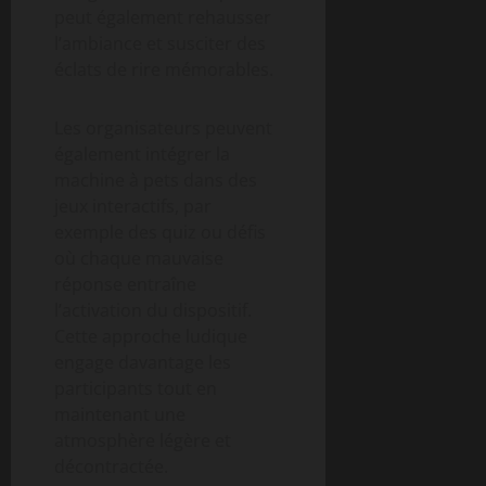
peut également rehausser
l’ambiance et susciter des
éclats de rire mémorables.
Les organisateurs peuvent
également intégrer la
machine à pets dans des
jeux interactifs, par
exemple des quiz ou défis
où chaque mauvaise
réponse entraîne
l’activation du dispositif.
Cette approche ludique
engage davantage les
participants tout en
maintenant une
atmosphère légère et
décontractée.