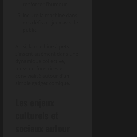
renforcer l’humour
Inclure la machine dans
des défis ou jeux avec le
public
Ainsi, la machine à pets
s’inscrit aisément dans une
dynamique collective,
unissant fous rires et
convivialité autour d’un
simple gadget comique.
Les enjeux
culturels et
sociaux autour