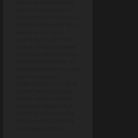
compacte sera préférable
pour une utilisation lors
d’événements itinérants ou
de fêtes improvisées, alors
que les versions plus
volumineuses avec haut-
parleurs intégrés peuvent
constituer une installation
fixe plus pérenne pour un
cadre professionnel ou une
salle de spectacles.
L’ergonomie et le mode de
déclenchement (bouton,
capteur, télécommande)
influencent également le
confort d’utilisation selon
la fréquence et l’intensité
des blagues sonores.