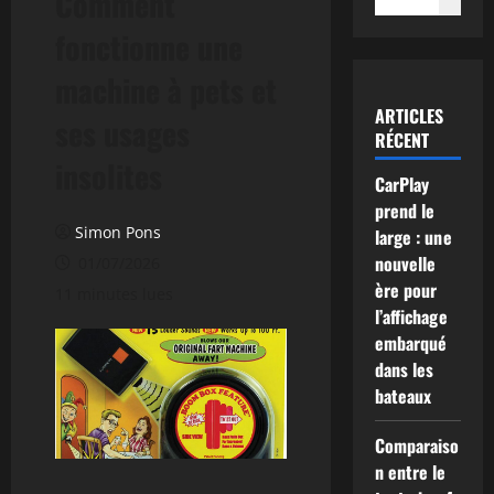
Comment
fonctionne une
machine à pets et
ARTICLES
ses usages
RÉCENT
insolites
CarPlay
prend le
Simon Pons
large : une
nouvelle
01/07/2026
ère pour
11 minutes lues
l’affichage
embarqué
dans les
bateaux
Comparaiso
n entre le