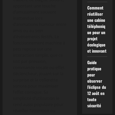
apportant une touche
Comment
d’amusement souvent
réutiliser
inattendue lors
une cabine
d’animations humour entre
téléphoniq
amis ou au sein
ue pour un
d’événements festifs. Le
projet
fonctionnement machine à
écologique
pets repose sur une
et innovant
interaction simple, que ce
soit par pression,
Guide
commande vocale ou effet
pratique
déclencheur, jouant sur la
pour
surprise et la collerette
observer
sonore pour maximiser
l’éclipse du
l’effet comique. Sa
12 août en
simplicité d’utilisation le
toute
rend aussi populaire pour
sécurité
réveiller l’attention ou