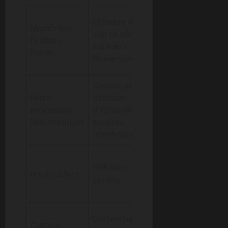
Membrane
Création du
Membrane
en latex
son en vibrant
flexible /
vibrant pour
à travers
Piston
produire le
l’ouverture
bruit
Gestion et
Activation
Micro-
diffusion
par bouton
processeur
d’échantillons
pour jouer
(électronique)
sonores
un son
numériques
numérique
Son réaliste
Diffusion
ou modifié
Haut-parleur
sonore
diffusé en
amplification
Activation de
Déclenchement
Capteur
la machine