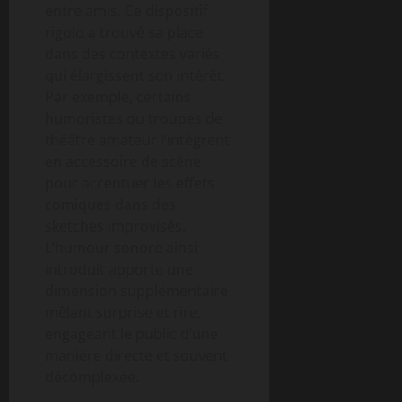
entre amis. Ce dispositif
rigolo a trouvé sa place
dans des contextes variés
qui élargissent son intérêt.
Par exemple, certains
humoristes ou troupes de
théâtre amateur l’intègrent
en accessoire de scène
pour accentuer les effets
comiques dans des
sketches improvisés.
L’humour sonore ainsi
introduit apporte une
dimension supplémentaire
mêlant surprise et rire,
engageant le public d’une
manière directe et souvent
décomplexée.