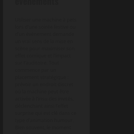
événements
Utiliser une machine à pets
lors d’une soirée festive ou
d’un événement demande
un vrai sens de la mise en
scène pour maximiser son
effet comique et l’impact
sur l’auditoire. Tout
commence par un
placement stratégique :
prévoir un endroit discret
où la machine peut être
activée à l’insu des invités,
déclenchant ainsi l’effet
surprise qui est clé dans ce
type d’animation humour.
Bien souvent, le moment