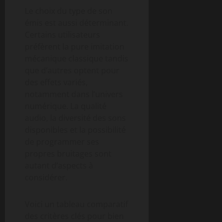
Le choix du type de son
émis est aussi déterminant.
Certains utilisateurs
préfèrent la pure imitation
mécanique classique tandis
que d’autres optent pour
des effets variés,
notamment dans l’univers
numérique. La qualité
audio, la diversité des sons
disponibles et la possibilité
de programmer ses
propres bruitages sont
autant d’aspects à
considérer.
Voici un tableau comparatif
des critères clés pour bien