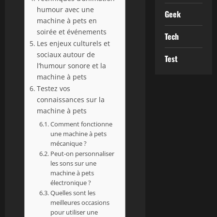
humour avec une
Geek
machine à pets en
soirée et événements
Tech
Les enjeux culturels et
sociaux autour de
Test
l’humour sonore et la
machine à pets
Testez vos
connaissances sur la
machine à pets
Comment fonctionne
une machine à pets
mécanique ?
Peut-on personnaliser
les sons sur une
machine à pets
électronique ?
Quelles sont les
meilleures occasions
pour utiliser une