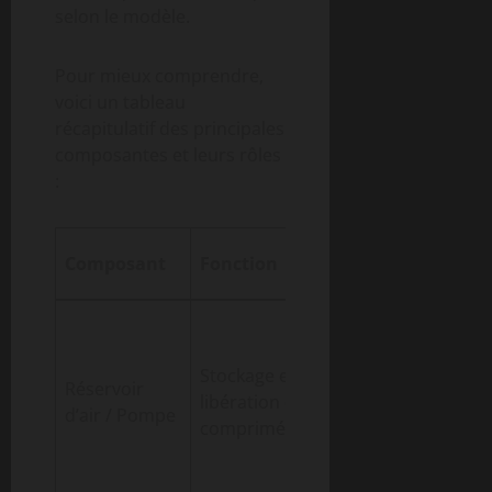
selon le modèle.
Pour mieux comprendre,
voici un tableau
récapitulatif des principales
composantes et leurs rôles
:
Exemple
Composant
Fonction
pratique
Pression sur
un coussin
Stockage et
en
Réservoir
libération d’air
caoutchouc
d’air / Pompe
comprimé
pour
déclencher
le son