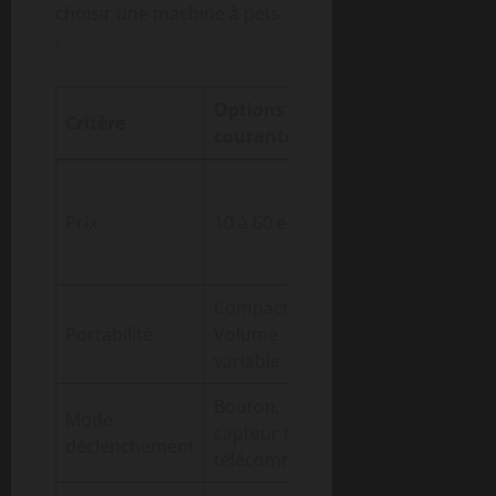
choisir une machine à pets
:
Options
Impact sur
Critère
courantes
l’usage
Détermine la
sophistication
Prix
10 à 60 euros
et les
fonctionnalités
Compacte /
Facilité de
Portabilité
Volume
transport et
variable
installation
Bouton,
Confort et
Mode
capteur tactile,
spontanéité
déclenchement
télécommande
d’utilisation