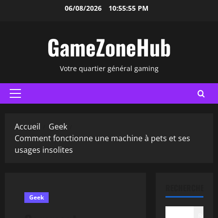
Aller
06/08/2026
10:55:56 PM
au
contenu
GameZoneHub
Votre quartier général gaming
Menu
principal
Accueil
Geek
Comment fonctionne une machine à pets et ses
usages insolites
RECHERCHER
Geek
Recher