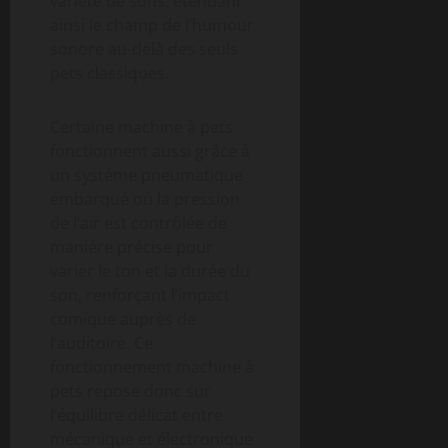
variété de sons, étendant
ainsi le champ de l’humour
sonore au-delà des seuls
pets classiques.
Certaine machine à pets
fonctionnent aussi grâce à
un système pneumatique
embarqué où la pression
de l’air est contrôlée de
manière précise pour
varier le ton et la durée du
son, renforçant l’impact
comique auprès de
l’auditoire. Ce
fonctionnement machine à
pets repose donc sur
l’équilibre délicat entre
mécanique et électronique