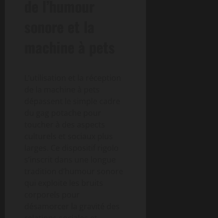
de l’humour
sonore et la
machine à pets
L’utilisation et la réception
de la machine à pets
dépassent le simple cadre
du gag potache pour
toucher à des aspects
culturels et sociaux plus
larges. Ce dispositif rigolo
s’inscrit dans une longue
tradition d’humour sonore
qui exploite les bruits
corporels pour
désamorcer la gravité des
relations sociales et