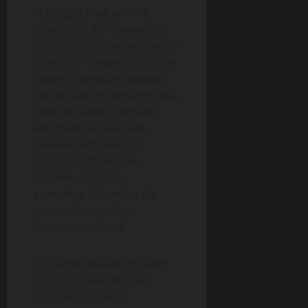
le budget joue un rôle
important. On trouve des
machines très accessibles à
moins de 10 euros pour un
gadget comique basique,
tandis que les versions plus
sophistiquées intégrant
électronique avancée
peuvent dépasser 50
euros. Le choix d’un
modèle simple ou
complexe dépendra du
niveau d’animation
humour souhaité.
La portabilité est un autre
facteur essentiel. Une
machine légère et