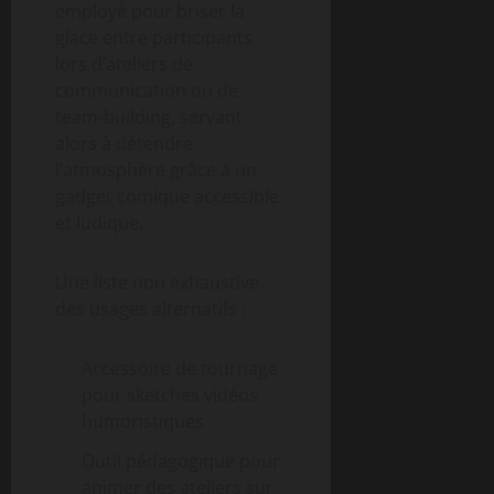
employé pour briser la
glace entre participants
lors d’ateliers de
communication ou de
team-building, servant
alors à détendre
l’atmosphère grâce à un
gadget comique accessible
et ludique.
Une liste non exhaustive
des usages alternatifs :
Accessoire de tournage
pour sketches vidéos
humoristiques
Outil pédagogique pour
animer des ateliers sur