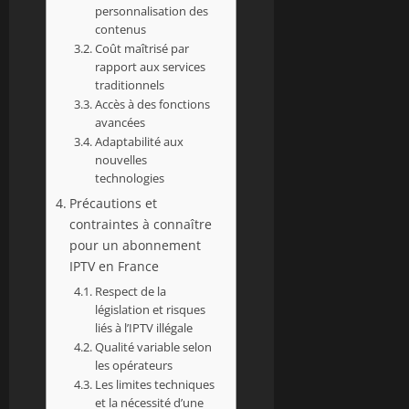
personnalisation des
contenus
Coût maîtrisé par
rapport aux services
traditionnels
Accès à des fonctions
avancées
Adaptabilité aux
nouvelles
technologies
Précautions et
contraintes à connaître
pour un abonnement
IPTV en France
Respect de la
législation et risques
liés à l’IPTV illégale
Qualité variable selon
les opérateurs
Les limites techniques
et la nécessité d’une