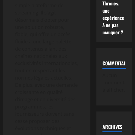
Thrones,
simple plateforme de
une
streaming. Il s’agit
expérience
désormais d’opter pour
à ne pas
une solution robuste,
manquer ?
fiable, qui offre un accès
fluide à une large palette
de contenus allant des
chaînes nationales aux
COMMENTAIRE
exclusivités internationales,
tout en respectant les
Aucun
normes légales actuelles.
commentaire
De plus, avec une demande
à afficher.
croissante en qualité
d’image et en diversité des
programmes, les
fournisseurs doivent sans
cesse proposer des
ARCHIVES
évolutions techniques et