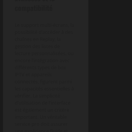
compatibilité
Le support multi-écrans, la
possibilité d’accéder à des
chaînes en Replay, la
gestion des listes de
lecture personnalisées, ou
encore l’intégration avec
différents types de box
IPTV et appareils
connectés, figurent parmi
les capacités essentielles à
vérifier. La simplicité
d’utilisation de l’interface
est également un critère
important. Un véritable
service pro doit assurer
une expérience fluide et