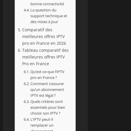
bonne connectivité
La question du
support technique et
des mises à jour
Comparatif des
meilleures offres IPTV
pro en France en 2026
Tableau comparatif des
meilleures offres IPTV
Pro en France
Qu’est-ce que l’IPTV
pro en France ?
Comment s’assurer
qu’un abonnement
IPTV est légal ?
Quels critères sont
essentiels pour bien
choisir son IPTV ?
L’IPTV peut-il
remplacer un
abonnement