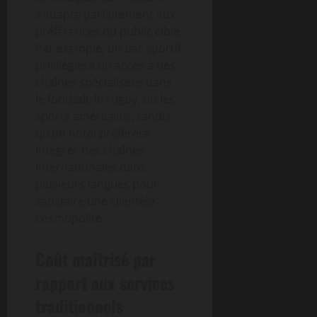
s’adapte parfaitement aux
préférences du public ciblé.
Par exemple, un bar sportif
privilégiera un accès à des
chaînes spécialisées dans
le football, le rugby, ou les
sports américains, tandis
qu’un hôtel préférera
intégrer des chaînes
internationales dans
plusieurs langues pour
satisfaire une clientèle
cosmopolite.
Coût maîtrisé par
rapport aux services
traditionnels