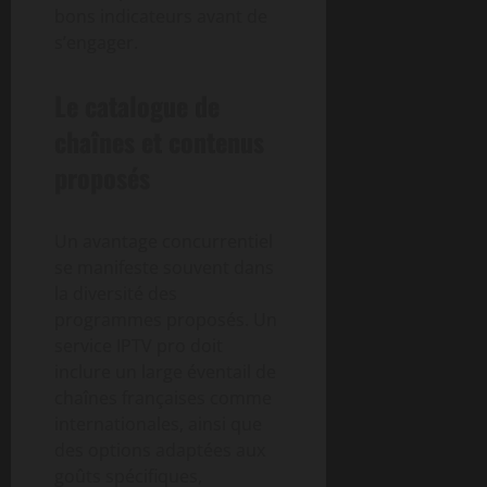
bons indicateurs avant de
s’engager.
Le catalogue de
chaînes et contenus
proposés
Un avantage concurrentiel
se manifeste souvent dans
la diversité des
programmes proposés. Un
service IPTV pro doit
inclure un large éventail de
chaînes françaises comme
internationales, ainsi que
des options adaptées aux
goûts spécifiques,