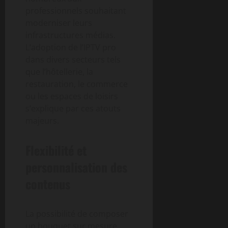
professionnels souhaitant
moderniser leurs
infrastructures médias.
L’adoption de l’IPTV pro
dans divers secteurs tels
que l’hôtellerie, la
restauration, le commerce
ou les espaces de loisirs
s’explique par ces atouts
majeurs.
Flexibilité et
personnalisation des
contenus
La possibilité de composer
un bouquet sur mesure