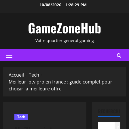
Aller
10/08/2026
1:28:30 PM
au
contenu
GameZoneHub
Votre quartier général gaming
Menu
principal
Accueil
Tech
Meilleur iptv pro en france : guide complet pour
choisir la meilleure offre
RECHERCHER
Tech
Recher