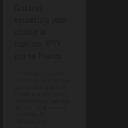
Critères
essentiels pour
choisir le
meilleur IPTV
pro en France
La sélection d’une offre
IPTV pro est un processus
qui repose sur plusieurs
critères clés, permettant
d’orienter la décision vers
un service performant et
fiable. Voici les
indispensables à