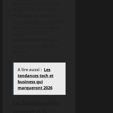
notamment pour les fans
de sports et de cinéma,
mais aussi de contenus
spécialisés pour le gaming
ou les documentaires. Le
bouquet doit être
régulièrement mis à jour
pour suivre les dernières
sorties.
A lire aussi :
Les
tendances tech et
business qui
marqueront 2026
Les fonctionnalités
avancées et la