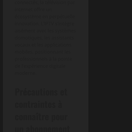
connectés, la télévision par
internet offre un
écosystème en perpétuelle
innovation. L’IPTV s’intègre
aisément avec les systèmes
domotiques, les assistants
vocaux et les applications
mobiles, positionnant les
professionnels à la pointe
de l’expérience digitale
moderne.
Précautions et
contraintes à
connaître pour
un abonnement