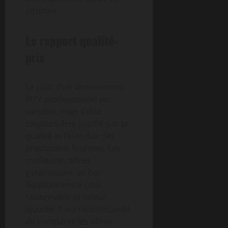
intuitive.
Le rapport qualité-
prix
Le coût d’un abonnement
IPTV professionnel est
variable, mais il doit
toujours être justifié par la
qualité et l’étendue des
prestations fournies. Les
meilleures offres
garantissent un bon
équilibre entre coût
raisonnable et valeur
ajoutée. Il est recommandé
de comparer les offres