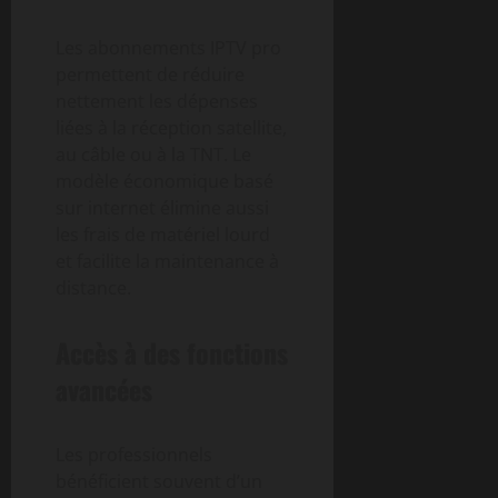
Les abonnements IPTV pro
permettent de réduire
nettement les dépenses
liées à la réception satellite,
au câble ou à la TNT. Le
modèle économique basé
sur internet élimine aussi
les frais de matériel lourd
et facilite la maintenance à
distance.
Accès à des fonctions
avancées
Les professionnels
bénéficient souvent d’un