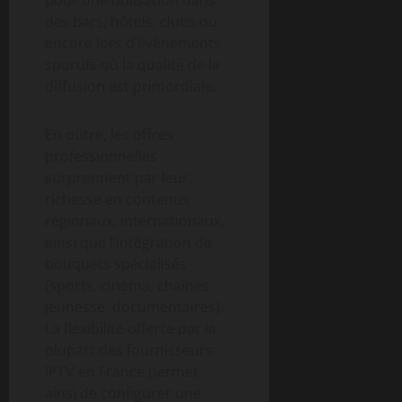
des bars, hôtels, clubs ou
encore lors d’événements
sportifs où la qualité de la
diffusion est primordiale.
En outre, les offres
professionnelles
surprennent par leur
richesse en contenus
régionaux, internationaux,
ainsi que l’intégration de
bouquets spécialisés
(sports, cinéma, chaînes
jeunesse, documentaires).
La flexibilité offerte par la
plupart des fournisseurs
IPTV en France permet
ainsi de configurer une