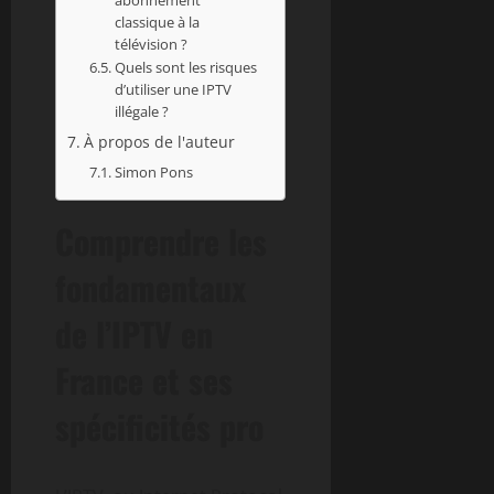
classique à la
télévision ?
Quels sont les risques
d’utiliser une IPTV
illégale ?
À propos de l'auteur
Simon Pons
Comprendre les
fondamentaux
de l’IPTV en
France et ses
spécificités pro