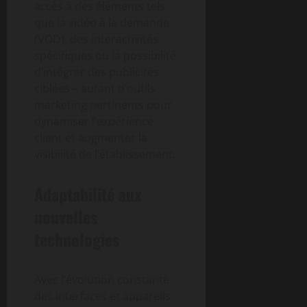
accès à des éléments tels
que la vidéo à la demande
(VOD), des interactivités
spécifiques ou la possibilité
d’intégrer des publicités
ciblées – autant d’outils
marketing pertinents pour
dynamiser l’expérience
client et augmenter la
visibilité de l’établissement.
Adaptabilité aux
nouvelles
technologies
Avec l’évolution constante
des interfaces et appareils