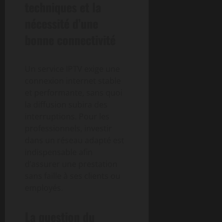
techniques et la
nécessité d’une
bonne connectivité
Un service IPTV exige une
connexion internet stable
et performante, sans quoi
la diffusion subira des
interruptions. Pour les
professionnels, investir
dans un réseau adapté est
indispensable afin
d’assurer une prestation
sans faille à ses clients ou
employés.
La question du