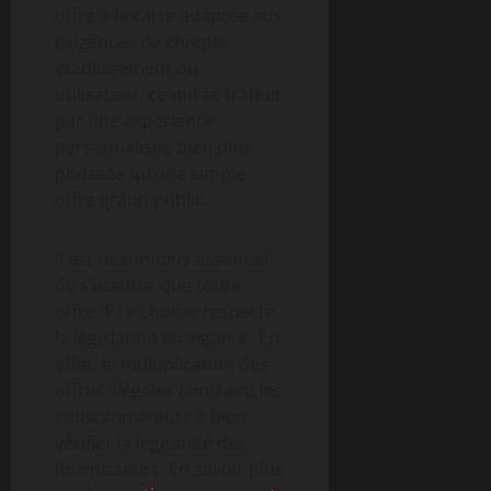
offre à la carte adaptée aux
exigences de chaque
établissement ou
utilisateur, ce qui se traduit
par une expérience
personnalisée bien plus
poussée qu’une simple
offre grand public.
Il est néanmoins essentiel
de s’assurer que toute
offre IPTV choisie respecte
la législation en vigueur. En
effet, la multiplication des
offres illégales contraint les
consommateurs à bien
vérifier la légitimité des
fournisseurs. En savoir plus