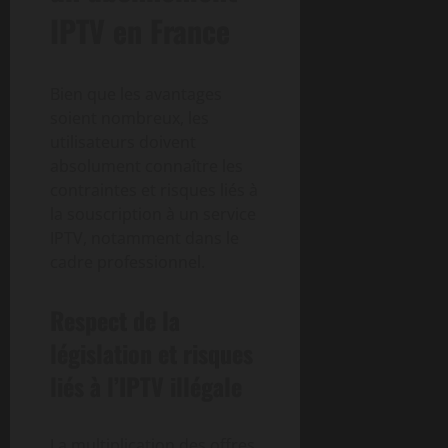
IPTV en France
Bien que les avantages
soient nombreux, les
utilisateurs doivent
absolument connaître les
contraintes et risques liés à
la souscription à un service
IPTV, notamment dans le
cadre professionnel.
Respect de la
législation et risques
liés à l’IPTV illégale
La multiplication des offres