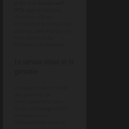
grâce à un
comparatif
IPTV
approfondi pour
identifier celle qui
correspond le mieux à ses
attentes, sans négliger les
frais cachés ou les
limitations d’utilisation.
Le service client et la
garantie
Un support client réactif,
des garanties de
remboursement, ainsi
qu’un accompagnement
technique sont
indispensables dans un