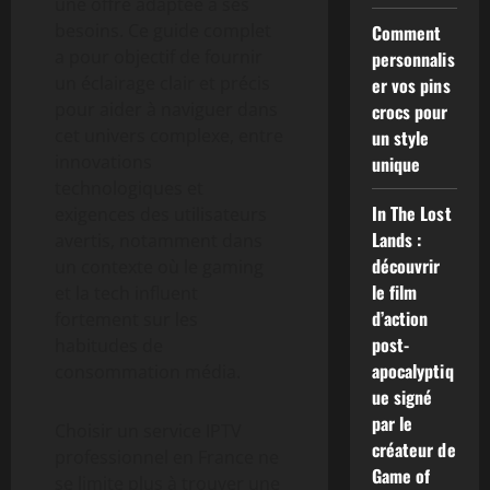
une offre adaptée à ses
besoins. Ce guide complet
Comment
a pour objectif de fournir
personnalis
un éclairage clair et précis
er vos pins
pour aider à naviguer dans
crocs pour
cet univers complexe, entre
un style
innovations
unique
technologiques et
In The Lost
exigences des utilisateurs
Lands :
avertis, notamment dans
découvrir
un contexte où le gaming
le film
et la tech influent
d’action
fortement sur les
post-
habitudes de
apocalyptiq
consommation média.
ue signé
par le
Choisir un service IPTV
créateur de
professionnel en France ne
Game of
se limite plus à trouver une