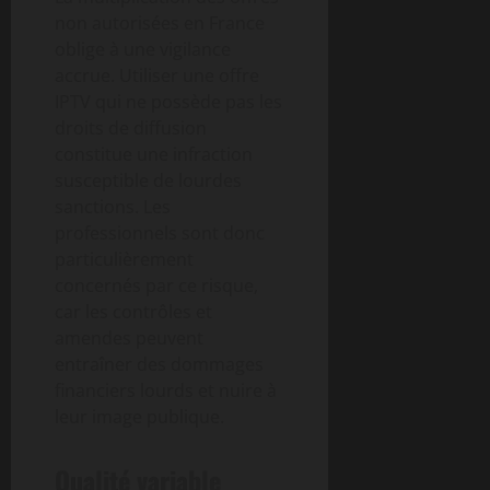
non autorisées en France
oblige à une vigilance
accrue. Utiliser une offre
IPTV qui ne possède pas les
droits de diffusion
constitue une infraction
susceptible de lourdes
sanctions. Les
professionnels sont donc
particulièrement
concernés par ce risque,
car les contrôles et
amendes peuvent
entraîner des dommages
financiers lourds et nuire à
leur image publique.
Qualité variable