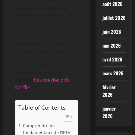
commerciales pour
août 2026
répondre aux attentes
d’utilisateurs souvent très
juillet 2026
connectés et exigeants. Par
ailleurs, les évolutions
juin 2026
tarifaires des abonnements
traditionnels poussent
mai 2026
certains à s’intéresser de
plus près à l’IPTV comme
avril 2026
alternative viable,
notamment face à la
mars 2026
récente
hausse des prix
février
Netflix
.
2026
Table of Contents
janvier
2026
Comprendre les
fondamentaux de l’IPTV