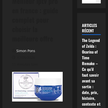
Meilleur iptv pro
en france : guide
complet pour
ARTICLES
choisir la
RÉCENT
meilleure offre
The Legend
of Zelda :
Simon Pons
Ocarina of
Time
17/05/2026
Remake –
11 minutes lues
Ce qu’il
faut savoir
avant sa
sortie :
date, prix,
histoire,
contexte et