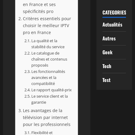
en France et ses
spécificités pro
CATEGORIES
Critères essentiels pour
Actualités
choisir le meilleur IPTV
pro en France
Autres
La qualité et la
stabilité du service
Geek
Le catalogue de
chaînes et contenus
proposés
Tech
Les fonctionnalités
avancées et la
Test
compatibilité
Le rapport qualité-prix
Le service client et la
garantie
Les avantages de la
télévision par internet
pour les professionnels
Flexibilité et