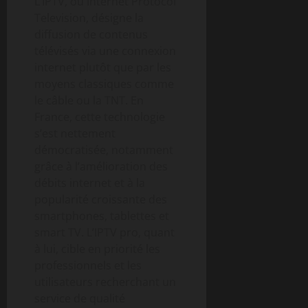
L’IPTV, ou Internet Protocol
Television, désigne la
diffusion de contenus
télévisés via une connexion
internet plutôt que par les
moyens classiques comme
le câble ou la TNT. En
France, cette technologie
s’est nettement
démocratisée, notamment
grâce à l’amélioration des
débits internet et à la
popularité croissante des
smartphones, tablettes et
smart TV. L’IPTV pro, quant
à lui, cible en priorité les
professionnels et les
utilisateurs recherchant un
service de qualité