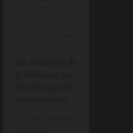
contexte professionnel. Le
choix d’un service IPTV en
France profite toujours
d’un volet assistance solide
en cas de problème
technique ou de questions
d’utilisation.
Les avantages de
la télévision par
internet pour les
professionnels
L’essor de la télévision par
internet offre des bénéfices
nombreux aux