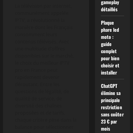
gameplay
La télévision par internet,
détaillés
communément appelée
IPTV, a révolutionné la
Plaque
manière dont les Français
phare led
consomment leurs
moto :
contenus télévisés. Avec
guide
une multitude d’offres
complet
disponibles sur le marché,
pour bien
le choix du meilleur IPTV
choisir et
pro en France peut
installer
rapidement devenir
déroutant. Entre les
ChatGPT
questions de légalité, de
élimine sa
qualité de service, de
principale
diversité des chaînes
restriction
proposées et de tarifs,
sans coûter
chaque critère pèse dans la
23 € par
balance pour sélectionner
mois