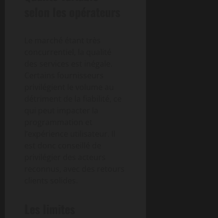
selon les opérateurs
Le marché étant très
concurrentiel, la qualité
des services est inégale.
Certains fournisseurs
privilégient le volume au
détriment de la fiabilité, ce
qui peut impacter la
programmation et
l’expérience utilisateur. Il
est donc conseillé de
privilégier des acteurs
reconnus, avec des retours
clients solides.
Les limites