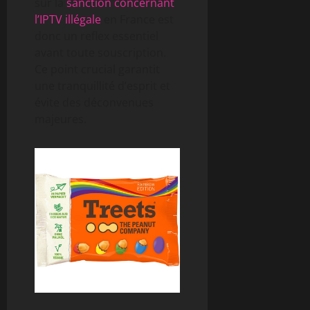
sur la
sanction concernant
l’IPTV illégale
en France est
donc un reflex essentiel
avant toute souscription.
Ce point crucial garantit
une tranquillité d’esprit et
évite des déconvenues
majeures.