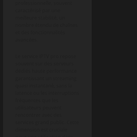
professionnelle, souvent
caractérisé par une
meilleure stabilité, un
nombre étendu de chaînes
et des fonctionnalités
avancées.
Le service IPTV pro repose
souvent sur des serveurs
dédiés haute performance
garantissant un streaming
quasi instantané, sans la
latence ou les interruptions
fréquentes que les
utilisateurs peuvent
rencontrer avec des
services grand public. Cette
dimension est cruciale
pour une utilisation dans