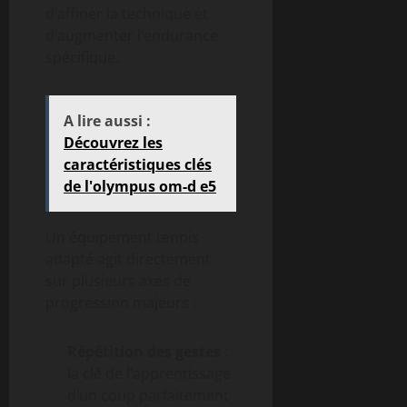
d’affiner la technique et
d’augmenter l’endurance
spécifique.
A lire aussi :
Découvrez les
caractéristiques clés
de l'olympus om-d e5
Un équipement tennis
adapté agit directement
sur plusieurs axes de
progression majeurs :
Répétition des gestes
:
la clé de l’apprentissage
d’un coup parfaitement