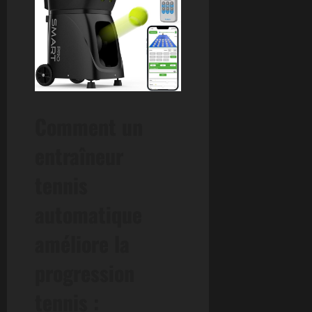
Comment un
entraîneur
tennis
automatique
améliore la
progression
tennis :