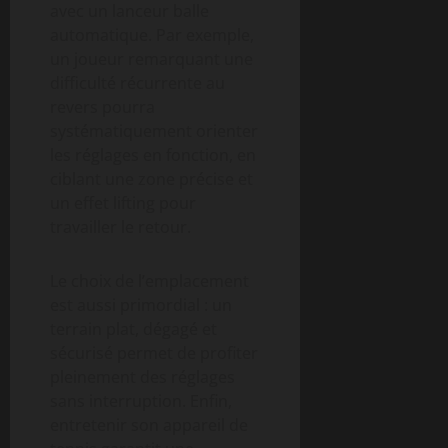
avec un lanceur balle
automatique. Par exemple,
un joueur remarquant une
difficulté récurrente au
revers pourra
systématiquement orienter
les réglages en fonction, en
ciblant une zone précise et
un effet lifting pour
travailler le retour.
Le choix de l’emplacement
est aussi primordial : un
terrain plat, dégagé et
sécurisé permet de profiter
pleinement des réglages
sans interruption. Enfin,
entretenir son appareil de