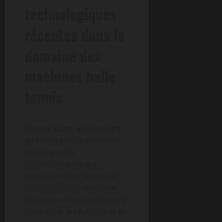
technologiques
récentes dans le
domaine des
machines balle
tennis
De nos jours, les lanceurs
de balles tennis intègrent
des avancées
technologiques qui
repoussent les limites de
l’entraînement classique.
Ces innovations renforcent
l’efficacité, le réalisme et la