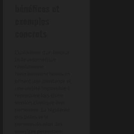
bénéfices et
exemples
concrets
L’utilisation d’un lanceur
balle automatique
révolutionne
l’entrainement tennis en
offrant une constance et
une variété impossible à
reproduire lors d’une
session classique avec
partenaire. La régularité
des balles et la
personnalisation des
exercices permettent