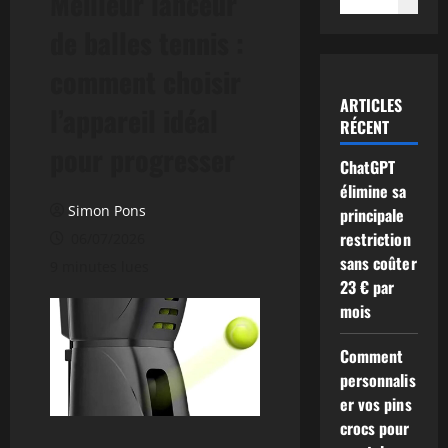
Meilleur lanceur
de balles tennis :
comment choisir
ARTICLES
l’appareil idéal
RÉCENT
pour progresser
ChatGPT
élimine sa
Simon Pons
principale
restriction
06/07/2026
sans coûter
9 minutes lues
23 € par
mois
Comment
personnalis
er vos pins
crocs pour