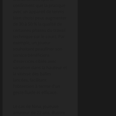
confirment que la pratique
avec un appareil de tennis
bien choisi peut augmenter
de 30 à 50 % la qualité de
certaines phases du travail
technique sur le court. Par
exemple, un joueur
souhaitant peaufiner son
service bénéficiera
d’exercices ciblés avec
variation dans la hauteur et
la vitesse des balles
lancées, facilitant
l’obtention à terme d’un
geste fluide et efficace.
Le cas de Nina, joueuse
amateur de 22 ans, illustre