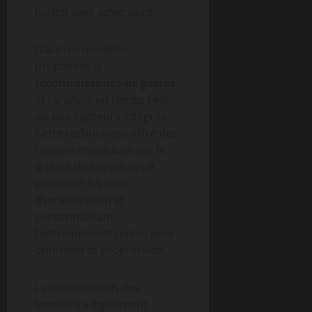
match avec adversaire.
D’autres modèles
proposent la
reconnaissance de gestes
et l’analyse en temps réel
via des capteurs intégrés.
Cette technologie offre des
retours immédiats sur la
qualité du coup frappé,
précisant les axes
d’amélioration et
personnalisant
l’entrainement tennis pour
optimiser la progression.
La motorisation des
lanceurs a également