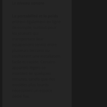
Le
niveau sonore
La portabilité et le poids
entrent également en ligne
de compte, surtout pour
les joueurs qui
transportent leur
équipement tennis entre
plusieurs terrains ou
souhaitent une installation
facile et rapide. Certains
appareils légers se
montent en quelques
minutes, tandis que des
modèles plus lourds
nécessitent un espace
dédié fixe.