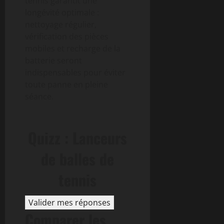
tennis garantit une
longévité optimale :
nettoyage régulier,
vérification des pièces
mobiles et recharge de la
batterie seront
indispensables pour éviter
toute panne en pleine
séance.
Quizz : Lanceurs
de balles de
tennis
Valider mes réponses
Comparer les