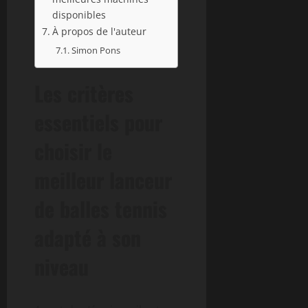
disponibles
À propos de l'auteur
Simon Pons
Les critères
essentiels pour
choisir le
meilleur lanceur
de balles tennis
adapté à son
niveau