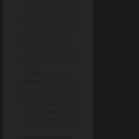
maîtrisé réside dans la
répétition. Le lanceur de
balles tennis transmet
des balles à intervalles
réguliers, donnant
l’opportunité de
reproduire à foison le
coup droit, le revers ou
la volée.
Amélioration de la
précision
: en ajustant
les angles et les effets,
le joueur confronte ses
limites et développe sa
capacité à placer la balle
dans des zones précises
du terrain.
Condition physique
: