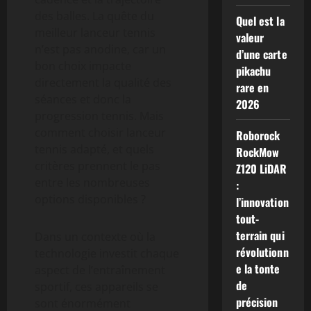
des balles. La quête du
Quel est la
meilleur lanceur tennis
valeur
n’est pas anodine, car un
d’une carte
bon choix impacte
pikachu
directement la qualité des
rare en
séances et donc la
2026
progression tennis. Mais
comment choisir lanceur
Roborock
tennis adapté, et quels
RockMow
critères prennent le pas
Z120 LiDAR
entre les nombreuses
:
options disponibles ?
l’innovation
tout-
terrain qui
Dans un contexte où la
révolutionn
technologie investit chaque
e la tonte
aspect de l’entraînement
de
sportif, ces appareils se
précision
sont énormément