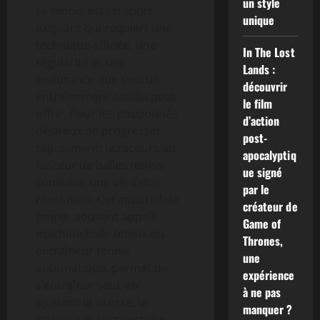
un style
Le tennis est un sport
unique
exigeant qui requiert une
technique affinée, une
In The Lost
régularité et une
Lands :
endurance que seul un
découvrir
entraînement assidu peut
le film
offrir. Pour les passionnés
d’action
désireux de progresser
post-
rapidement, le recours au
apocalyptiq
lanceur de balles tennis
ue signé
constitue une véritable
par le
révolution. Cet appareil de
créateur de
tennis, souvent appelé
Game of
machine balle tennis ou
Thrones,
entraîneur tennis
une
automatique, permet de
expérience
s’entraîner seul, en
à ne pas
ajustant la vitesse, la
manquer ?
cadence et la trajectoire