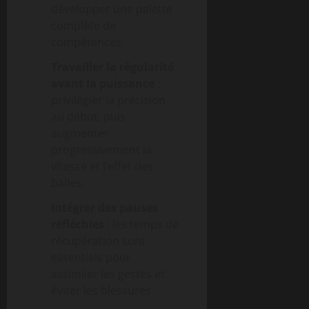
développer une palette
complète de
compétences.
Travailler la régularité
avant la puissance
:
privilégier la précision
au début, puis
augmenter
progressivement la
vitesse et l’effet des
balles.
Intégrer des pauses
réfléchies
: les temps de
récupération sont
essentiels pour
assimiler les gestes et
éviter les blessures.