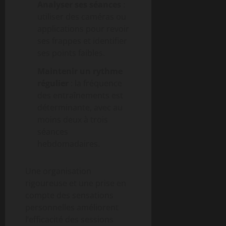
Analyser ses séances
:
utiliser des caméras ou
applications pour revoir
ses frappes et identifier
ses points faibles.
Maintenir un rythme
régulier
: la fréquence
des entraînements est
déterminante, avec au
moins deux à trois
séances
hebdomadaires.
Une organisation
rigoureuse et une prise en
compte des sensations
personnelles améliorent
l’efficacité des sessions