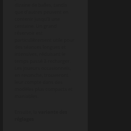
dizaine de balles, tandis
que d’autres peuvent en
contenir jusqu’à une
centaine. Un grand
réservoir est
particulièrement utile pour
des séances longues et
intensives, réduisant le
temps passé à recharger.
Les joueurs occasionnels,
en revanche, trouveront
leur compte dans des
modèles plus compacts et
maniables.
Ensuite, la
variante des
réglages