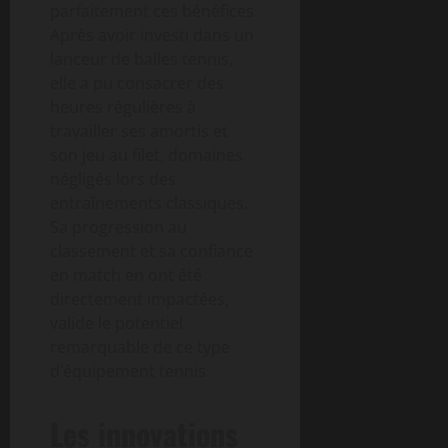
parfaitement ces bénéfices.
Après avoir investi dans un
lanceur de balles tennis,
elle a pu consacrer des
heures régulières à
travailler ses amortis et
son jeu au filet, domaines
négligés lors des
entraînements classiques.
Sa progression au
classement et sa confiance
en match en ont été
directement impactées,
valide le potentiel
remarquable de ce type
d’équipement tennis.
Les innovations