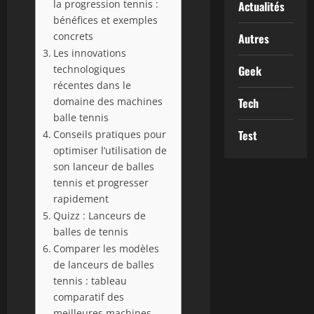
la progression tennis :
Actualités
bénéfices et exemples
concrets
Autres
Les innovations
technologiques
Geek
récentes dans le
domaine des machines
Tech
balle tennis
Test
Conseils pratiques pour
optimiser l’utilisation de
son lanceur de balles
tennis et progresser
rapidement
Quizz : Lanceurs de
balles de tennis
Comparer les modèles
de lanceurs de balles
tennis : tableau
comparatif des
meilleures machines