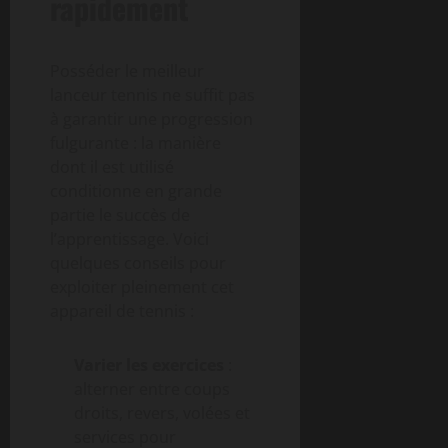
rapidement
Posséder le meilleur
lanceur tennis ne suffit pas
à garantir une progression
fulgurante : la manière
dont il est utilisé
conditionne en grande
partie le succès de
l’apprentissage. Voici
quelques conseils pour
exploiter pleinement cet
appareil de tennis :
Varier les exercices
:
alterner entre coups
droits, revers, volées et
services pour