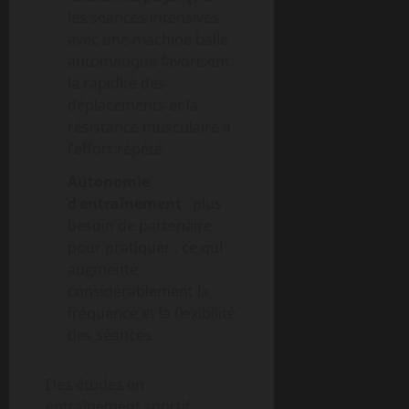
les séances intensives
avec une machine balle
automatique favorisent
la rapidité des
déplacements et la
résistance musculaire à
l’effort répété.
Autonomie
d’entraînement
: plus
besoin de partenaire
pour pratiquer ; ce qui
augmente
considérablement la
fréquence et la flexibilité
des séances.
Des études en
entraînement sportif