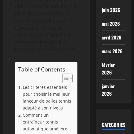
une autonomie inédites. La
juin 2026
diversité des modèles et
des fonctionnalités mérite
mai 2026
cependant un regard
expert pour comprendre
avril 2026
comment tirer profit au
mieux de cet outil puissant.
mars 2026
février
Table of Contents
2026
janvier
Les critères essentiels
2026
pour choisir le meilleur
lanceur de balles tennis
adapté à son niveau
Comment un
entraîneur tennis
CATEGORIES
automatique améliore