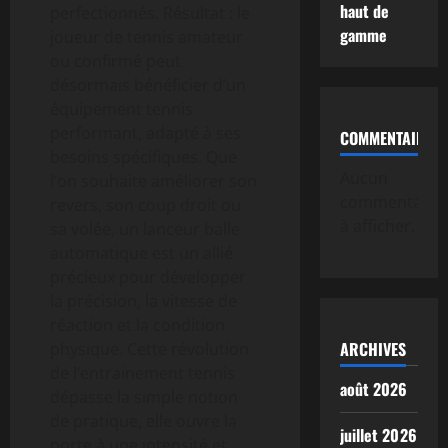
haut de
perfectionnés. Résultat : le
gamme
joueur de tennis amateur
ou confirmé peut
désormais bénéficier d’un
équipement tennis
performant, adapté à ses
COMMENTAIRE
besoins spécifiques. Que
Aucun
l’on souhaite améliorer son
commentaire
revers, son coup droit ou
à afficher.
sa volée, un lanceur balle
automatique est un allié
précieux pour développer
la précision, la vitesse de
réaction et la condition
ARCHIVES
physique. Cette révolution
de l’entrainement tennis
août 2026
dépasse la simple notion
de pratique, elle ouvre la
juillet 2026
porte à une intensité et