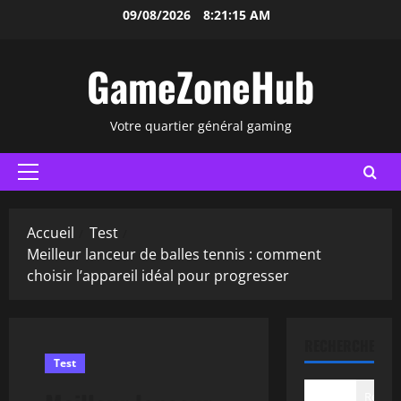
Aller
09/08/2026
8:21:16 AM
au
contenu
GameZoneHub
Votre quartier général gaming
Menu
principal
Accueil
Test
Meilleur lanceur de balles tennis : comment
choisir l’appareil idéal pour progresser
RECHERCHER
Test
Recher