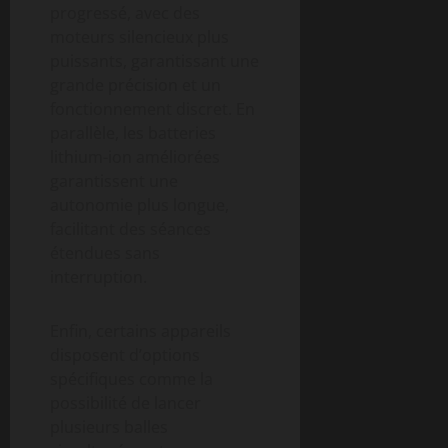
progressé, avec des
moteurs silencieux plus
puissants, garantissant une
grande précision et un
fonctionnement discret. En
parallèle, les batteries
lithium-ion améliorées
garantissent une
autonomie plus longue,
facilitant des séances
étendues sans
interruption.
Enfin, certains appareils
disposent d’options
spécifiques comme la
possibilité de lancer
plusieurs balles