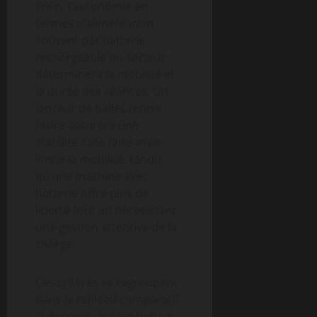
Enfin, l’autonomie en
termes d’alimentation,
souvent par batterie
rechargeable ou secteur,
déterminera la mobilité et
la durée des séances. Un
lanceur de balles tennis
filaire assurera une
stabilité sans faille mais
limite la mobilité, tandis
qu’une machine avec
batterie offre plus de
liberté tout en nécessitant
une gestion attentive de la
charge.
Ces critères se regroupent
dans le tableau comparatif
ci-dessous, qui synthétise