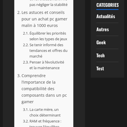
CATEGORIES
pas négliger la stabilité
Les astuces et conseils
Actualités
pour un achat pc gamer
malin à 1000 euros
Autres
Équilibrer les priorités
selon les types de jeux
Geek
Se tenir informé des
tendances et offres du
Tech
marché
Penser à l’évolutivité
Test
et la maintenance
Comprendre
l’importance de la
compatibilité des
composants dans un pc
gamer
La carte mère, un
choix déterminant
RAM et fréquence :
trouver l’équilibre