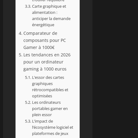
Carte graphique et
alimentation :
anticiper la demande
énergétique
Comparateur de
composants pour PC
Gamer à 1000€
Les tendances en 2026
pour un ordinateur
gaming à 1000 euros
L’essor des cartes
graphiques
rétrocompatibles et
optimisées
Les ordinateurs
portables gamer en
plein essor
L’impact de
l’écosystème logiciel et
plateformes de jeux