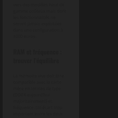
vers des modèles haut de
gamme coûteux mais dont
les fonctionnalités ne
seront jamais exploitées
dans une configuration à
1000 euros.
RAM et fréquence :
trouver l’équilibre
La mémoire vive doit être
compatible avec la carte
mère en termes de type
(DDR4 aujourd’hui
majoritairement) et
fréquence. Un écart trop
important entre les deux