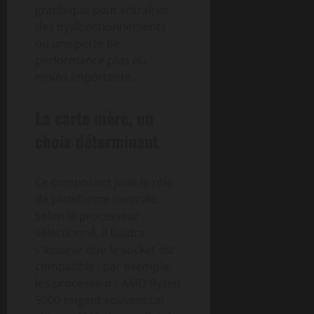
graphique peut entraîner
des dysfonctionnements
ou une perte de
performance plus ou
moins importante.
La carte mère, un
choix déterminant
Ce composant joue le rôle
de plateforme centrale.
Selon le processeur
sélectionné, il faudra
s’assurer que le socket est
compatible : par exemple,
les processeurs AMD Ryzen
5000 exigent souvent un