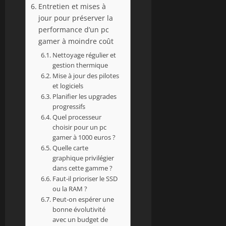
Entretien et mises à
jour pour préserver la
performance d’un pc
gamer à moindre coût
Nettoyage régulier et
gestion thermique
Mise à jour des pilotes
et logiciels
Planifier les upgrades
progressifs
Quel processeur
choisir pour un pc
gamer à 1000 euros ?
Quelle carte
graphique privilégier
dans cette gamme ?
Faut-il prioriser le SSD
ou la RAM ?
Peut-on espérer une
bonne évolutivité
avec un budget de