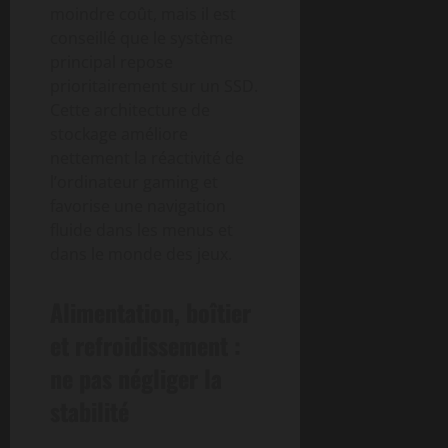
moindre coût, mais il est
conseillé que le système
principal repose
prioritairement sur un SSD.
Cette architecture de
stockage améliore
nettement la réactivité de
l’ordinateur gaming et
favorise une navigation
fluide dans les menus et
dans le monde des jeux.
Alimentation, boîtier
et refroidissement :
ne pas négliger la
stabilité