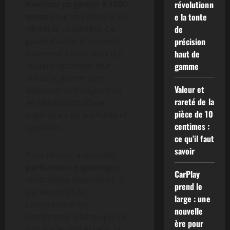
meilleur pc gamer à 1000
révolutionn
euros
peut vite devenir un
e la tonte
véritable casse-tête. Ce
de
guide d’achat et conseils
précision
s’adresse à tous ceux qui
haut de
veulent optimiser leur
gamme
achat pc gamer sans
Valeur et
dépasser ce budget, tout
rareté de la
en bénéficiant d’une
pièce de 10
expérience de jeu fluide et
centimes :
agréable.
ce qu’il faut
savoir
Pour réussir à concilier
performance gaming
et
CarPlay
contraintes financières, il
prend le
est essentiel de
large : une
comprendre les
nouvelle
compromis à faire, que ce
ère pour
soit sur le processeur, la