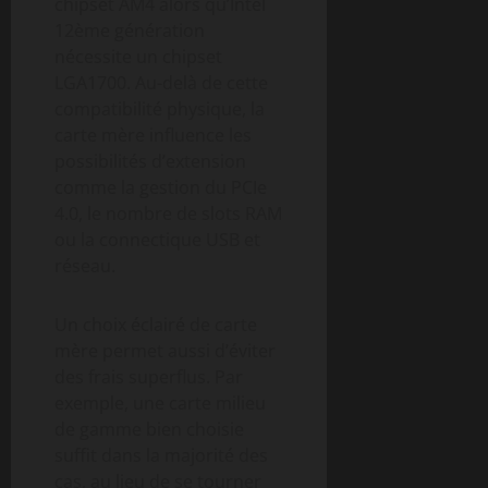
chipset AM4 alors qu’Intel
12ème génération
nécessite un chipset
LGA1700. Au-delà de cette
compatibilité physique, la
carte mère influence les
possibilités d’extension
comme la gestion du PCIe
4.0, le nombre de slots RAM
ou la connectique USB et
réseau.
Un choix éclairé de carte
mère permet aussi d’éviter
des frais superflus. Par
exemple, une carte milieu
de gamme bien choisie
suffit dans la majorité des
cas, au lieu de se tourner