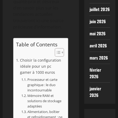
qualité-prix et désireux
d’en savoir plus sur les
juillet 2026
tendances actuelles
trouveront ici une source
juin 2026
précieuse d’information.
mai 2026
Table of Contents
avril 2026
mars 2026
Choisir la configuration
idéale pour un pc
février
gamer à 1000 euros
2026
Processeur et carte
graphique : le duo
janvier
incontournable
2026
Mémoire RAM et
solutions de stockage
adaptées
Alimentation, boîtier
et refroidissement : ne