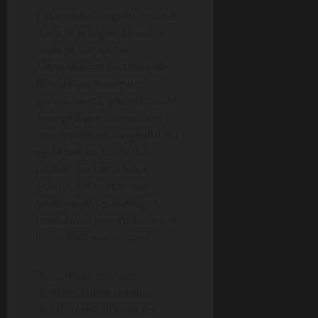
Enfin, avec l’argent restant
dans le budget, il faudra
investir dans une
alimentation certifiée 80+
Bronze au minimum,
garantissant une efficacité
énergétique correcte et
une meilleure longévité du
système. Le choix du
boîtier, souvent sous-
estimé, influence non
seulement l’esthétique
mais aussi la ventilation et
le confort acoustique.
Pour maintenir des
températures stables,
notamment durant les