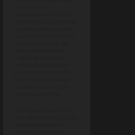
est d’éviter les
ralentissements lors des
sessions de jeu prolongées.
Quant au stockage, opter
pour un SSD NVMe de 512
Go garantit à la fois des
temps de chargement
rapides et un espace
suffisant pour plusieurs
jeux modernes, sachant
que certains titres peuvent
occuper plus de 100 Go
chacun aujourd’hui.
Un disque dur secondaire
peut également être ajouté
ultérieurement pour
compléter le stockage à