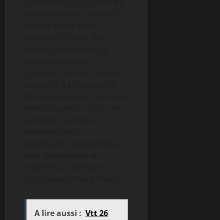
Le marché du pc gamer est
très dynamique, avec des
pleines et des creux
notables. Profiter des
soldes, promotions ou
nouveautés pour
composer sa machine est
essentiel. Il est aussi utile
de suivre les évolutions des
technologies. En 2026, par
exemple, l’arrivée de
nouvelles cartes
graphiques ou processeurs
peut bouleverser les
rapports qualité-prix
traditionnellement établis.
A lire aussi :
Vtt 26