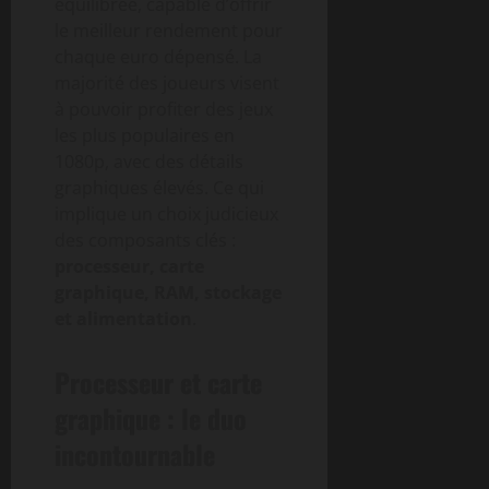
équilibrée, capable d’offrir
le meilleur rendement pour
chaque euro dépensé. La
majorité des joueurs visent
à pouvoir profiter des jeux
les plus populaires en
1080p, avec des détails
graphiques élevés. Ce qui
implique un choix judicieux
des composants clés :
processeur, carte
graphique, RAM, stockage
et alimentation
.
Processeur et carte
graphique : le duo
incontournable