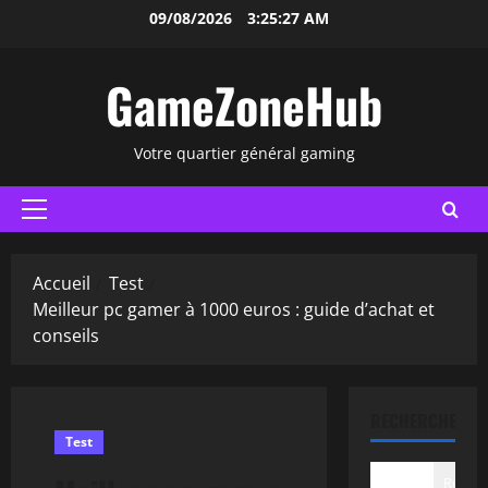
Aller
09/08/2026
3:25:28 AM
au
contenu
GameZoneHub
Votre quartier général gaming
Menu
principal
Accueil
Test
Meilleur pc gamer à 1000 euros : guide d’achat et
conseils
RECHERCHER
Test
Recher