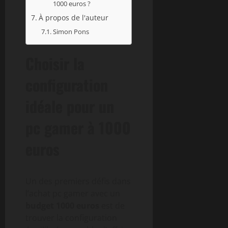
1000 euros ?
À propos de l'auteur
Simon Pons
Choisir la
configuration
idéale pour un
pc gamer à 1000
euros
Un des premiers défis dans
l’achat pc gamer avec un
budget 1000 euros
est de
trouver la configuration