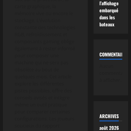
l’affichage
carte graphique, la
embarqué
mémoire vive ou encore le
dans les
stockage. L’évolution
bateaux
constante des technologies
RGB, refroidissement et
composants gaming oblige
également à rester informé
COMMENTAIRE
pour composer une
machine qui ne sera pas
Aucun
obsolète au bout de
commentaire
quelques mois. Cet article
à afficher.
explore les différentes
pistes possibles, offre des
conseils avisés et intègre
même un outil pratique
pour comparer certaines
ARCHIVES
configurations. Les joueurs
soucieux du rapport
août 2026