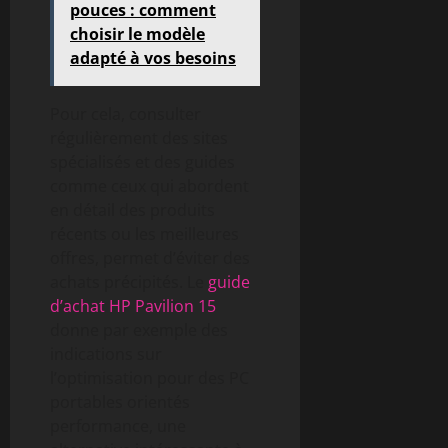
pouces : comment
choisir le modèle
adapté à vos besoins
Pour cela, consulter
régulièrement des sites
spécialisés et des guides
comme ceux qui abordent
en détail des produits
récents ou les meilleures
offres, permet d’éviter des
achats précipités. Le
guide
d’achat HP Pavilion 15
donne par exemple des
indications sur
l’optimisation pour des PC
portables orientés
performance, une