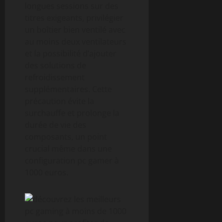
longues sessions sur des
titres exigeants, privilégier
un boîtier bien ventilé avec
au moins deux ventilateurs
et la possibilité d’ajouter
des solutions de
refroidissement
supplémentaires. Cette
précaution évite la
surchauffe et prolonge la
durée de vie des
composants, un point
crucial même dans une
configuration pc gamer à
1000 euros.