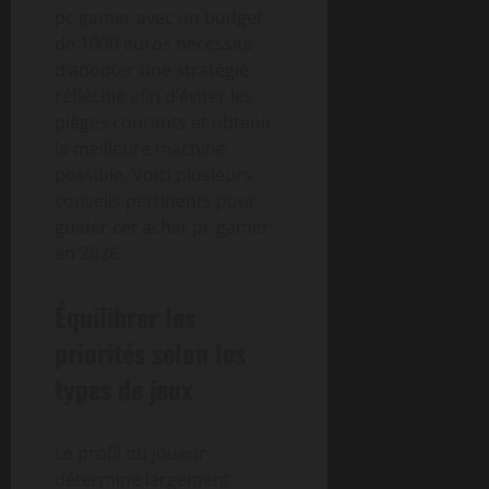
pc gamer avec un budget
de 1000 euros nécessite
d’adopter une stratégie
réfléchie afin d’éviter les
pièges courants et obtenir
la meilleure machine
possible. Voici plusieurs
conseils pertinents pour
guider cet achat pc gamer
en 2026 :
Équilibrer les
priorités selon les
types de jeux
Le profil du joueur
détermine largement