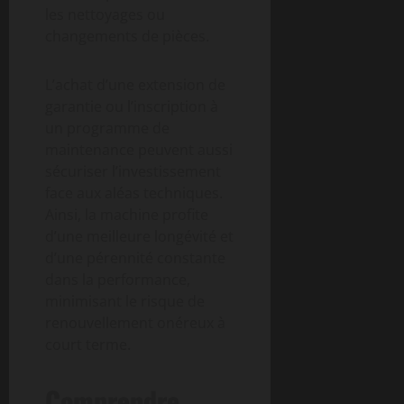
les nettoyages ou
changements de pièces.
L’achat d’une extension de
garantie ou l’inscription à
un programme de
maintenance peuvent aussi
sécuriser l’investissement
face aux aléas techniques.
Ainsi, la machine profite
d’une meilleure longévité et
d’une pérennité constante
dans la performance,
minimisant le risque de
renouvellement onéreux à
court terme.
Comprendre