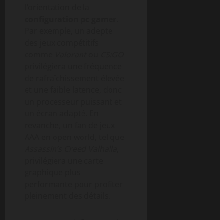
l’orientation de la
configuration pc gamer
.
Par exemple, un adepte
des jeux compétitifs
comme
Valorant
ou
CS:GO
privilégiera une fréquence
de rafraîchissement élevée
et une faible latence, donc
un processeur puissant et
un écran adapté. En
revanche, un fan de jeux
AAA en open world, tel que
Assassin’s Creed Valhalla
,
privilégiera une carte
graphique plus
performante pour profiter
pleinement des détails.