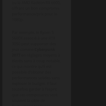
ou la AMD Radeon RX 6600,
offrant un bon compromis
performance/prix pour le
1080p.
Par exemple, le Ryzen 5
5600X associé à une RTX
3050 peut supporter des
jeux comme
Cyberpunk
2077
en réglages moyens à
élevés sans à coup notable,
ce qui montre qu’il est
possible d’obtenir des
performances solides sans
exploser le budget. Il faut
toutefois garder à l’esprit
que ces composants sont
souvent la cible de