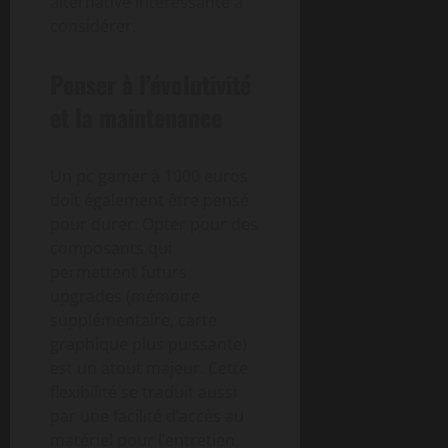
alternative intéressante à
considérer.
Penser à l’évolutivité
et la maintenance
Un pc gamer à 1000 euros
doit également être pensé
pour durer. Opter pour des
composants qui
permettent futurs
upgrades (mémoire
supplémentaire, carte
graphique plus puissante)
est un atout majeur. Cette
flexibilité se traduit aussi
par une facilité d’accès au
matériel pour l’entretien,