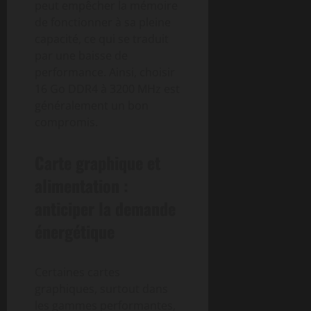
peut empêcher la mémoire
de fonctionner à sa pleine
capacité, ce qui se traduit
par une baisse de
performance. Ainsi, choisir
16 Go DDR4 à 3200 MHz est
généralement un bon
compromis.
Carte graphique et
alimentation :
anticiper la demande
énergétique
Certaines cartes
graphiques, surtout dans
les gammes performantes,