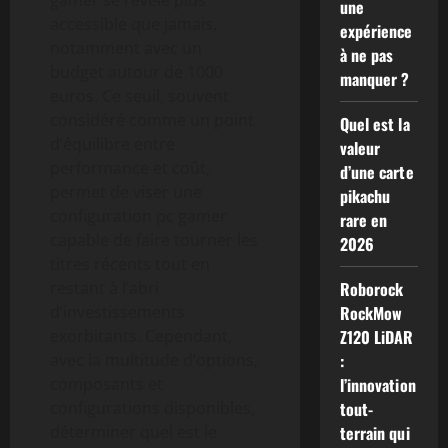
une
accessible que jamais,
expérience
notamment avec un
à ne pas
budget autour de 1000
manquer ?
euros. Ce seuil, souvent
considéré comme un point
Quel est la
d’équilibre entre
valeur
performance et coût,
d’une carte
permet de viser une
pikachu
configuration pc gamer
rare en
capable de faire tourner les
2026
titres récents tout en
restant à l’abri
Roborock
d’investissements
RockMow
exorbitants. Cependant,
Z120 LiDAR
avec la multitude d’options,
:
composants et
l’innovation
configurations disponibles,
tout-
déterminer quel est le
terrain qui