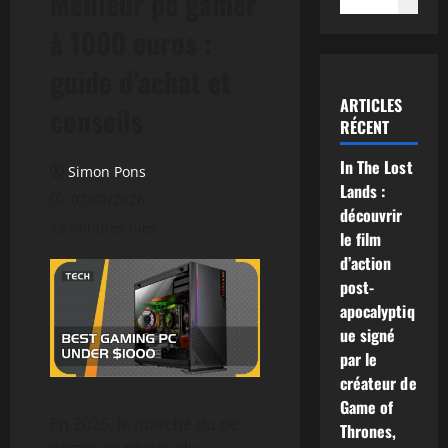
Meilleur pc gamer
à 1000 euros :
guide d’achat et
ARTICLES
conseils
RÉCENT
In The Lost
Simon Pons
Lands :
07/07/2026
découvrir
13 minutes lues
le film
d’action
post-
apocalyptiq
ue signé
par le
créateur de
Game of
En 2026, le marché du pc
Thrones,
gamer se révèle plus