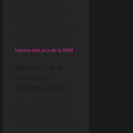
fluctuations tarifaires,
particulièrement en
période d’indisponibilités
ou de hausse des prix
mémoire, comme cela a pu
être observé récemment
dans les plaintes liées à la
hausse des prix de la RAM
.
Mémoire RAM et
solutions de
stockage adaptées
Il est recommandé d’opter
pour au moins 16 Go de
RAM DDR4, la norme
actuelle pour un pc gamer
efficace, surtout si l’objectif