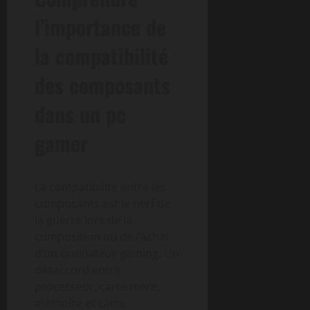
l’importance de
la compatibilité
des composants
dans un pc
gamer
La compatibilité entre les
composants est le nerf de
la guerre lors de la
composition ou de l’achat
d’un ordinateur gaming. Un
désaccord entre
processeur, carte mère,
mémoire et carte