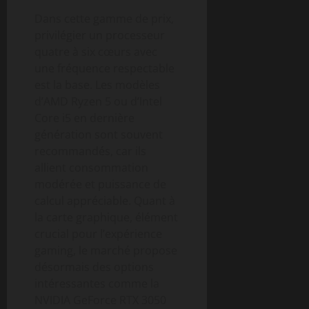
Dans cette gamme de prix,
privilégier un processeur
quatre à six cœurs avec
une fréquence respectable
est la base. Les modèles
d’AMD Ryzen 5 ou d’Intel
Core i5 en dernière
génération sont souvent
recommandés, car ils
allient consommation
modérée et puissance de
calcul appréciable. Quant à
la carte graphique, élément
crucial pour l’expérience
gaming, le marché propose
désormais des options
intéressantes comme la
NVIDIA GeForce RTX 3050