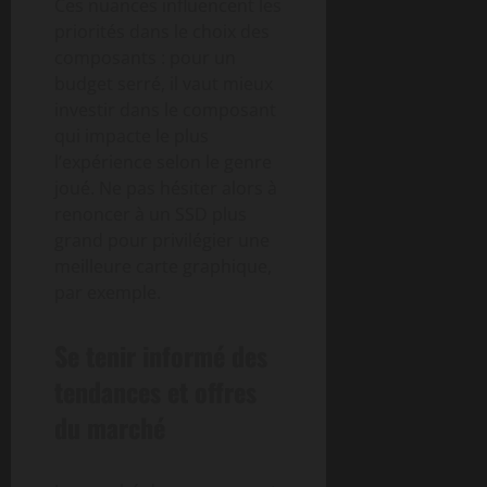
Ces nuances influencent les
priorités dans le choix des
composants : pour un
budget serré, il vaut mieux
investir dans le composant
qui impacte le plus
l’expérience selon le genre
joué. Ne pas hésiter alors à
renoncer à un SSD plus
grand pour privilégier une
meilleure carte graphique,
par exemple.
Se tenir informé des
tendances et offres
du marché