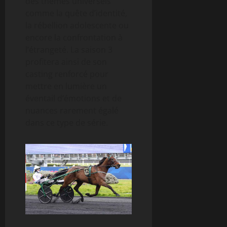
des thèmes universels
comme la quête d’identité,
la rébellion adolescente ou
encore la confrontation à
l’étrangeté. La saison 3
profitera ainsi de son
casting renforcé pour
mettre en lumière un
éventail d’émotions et de
nuances rarement égalé
dans ce type de série.