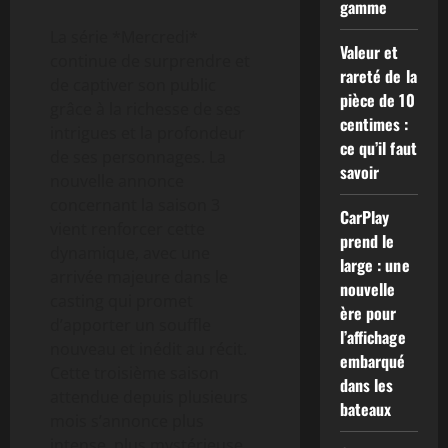
gamme
La série *Mercredi*
Valeur et
continue de surprendre et
rareté de la
de captiver son public
pièce de 10
grâce à la richesse de ses
centimes :
intrigues et la profondeur
ce qu’il faut
de ses personnages. La
savoir
nouvelle annonce
concernant la saison 3
CarPlay
vient renforcer cette
prend le
dynamique, avec une
large : une
arrivée majeure dans le
nouvelle
casting qui promet
ère pour
d’apporter un souffle
l’affichage
nouveau et inédit au récit.
embarqué
Cette troisième saison
dans les
attendue depuis plusieurs
bateaux
mois s’annonce plus
intense, plus mystérieuse