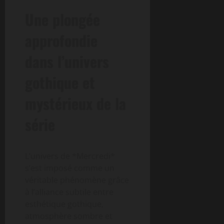
Une plongée
approfondie
dans l’univers
gothique et
mystérieux de la
série
L’univers de *Mercredi*
s’est imposé comme un
véritable phénomène grâce
à l’alliance subtile entre
esthétique gothique,
atmosphère sombre et