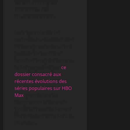
accentuera l’impact
émotionnel des
rebondissements.
Pour approfondir les
nouveautés et les coulisses
de cette production, il est
possible de consulter
certaines analyses comme
celles proposées par
ce
dossier consacré aux
récentes évolutions des
séries populaires sur HBO
Max
, permettant de
comprendre le contexte
global du renouvellement
des créations visuelles à la
télévision.