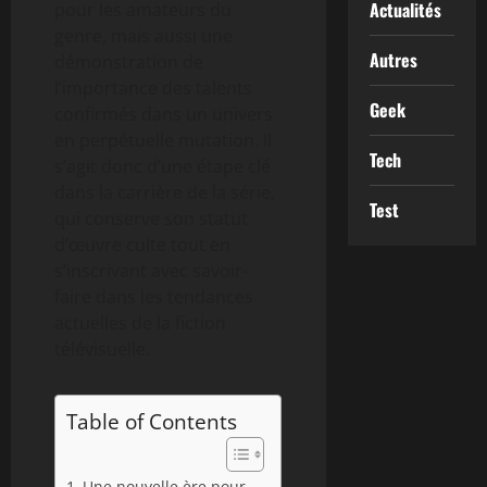
Actualités
pour les amateurs du
genre, mais aussi une
Autres
démonstration de
l’importance des talents
Geek
confirmés dans un univers
en perpétuelle mutation. Il
Tech
s’agit donc d’une étape clé
dans la carrière de la série,
Test
qui conserve son statut
d’œuvre culte tout en
s’inscrivant avec savoir-
faire dans les tendances
actuelles de la fiction
télévisuelle.
Table of Contents
Une nouvelle ère pour