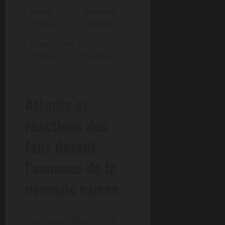
Jenna
Mercredi
Perso
Saisons 1 à 3
Ortega
Addams
princip
Gwendoline
Larissa
Second
Saisons 1 à 3
Christie
Weems
récurr
Attente et
réactions des
fans devant
l’annonce de la
nouvelle saison
L’annonce officielle de la