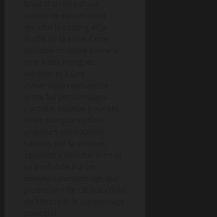
bruit : l’arrivée d’une
actrice de renom vient
enrichir le casting déjà
étoffé de la série. Cette
addition majeure ouvre la
voie à des intrigues
inédites et à une
dynamique renouvelée
entre les personnages.
L’actrice, connue pour ses
rôles marquants dans
plusieurs productions
saluées par la critique,
apportera son charisme et
sa profondeur à un
nouveau personnage, qui
jouera un rôle clé aux côtés
de Mercredi, le personnage
principal.