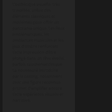
L’esthétique visuelle, très
travaillée, utilise des
éléments classiques et
modernes pour offrir un
panorama unique. Les lieux
emblématiques, les
ambiances musicales et les
jeux d’ombre renforcent
cette impression d’être
plongé dans un rêve éveillé,
parfois cauchemardesque.
La nouveauté introduite
par le casting, notamment
avec une figure reconnue,
promet d’amplifier encore
cette expérience visuelle et
narrative.