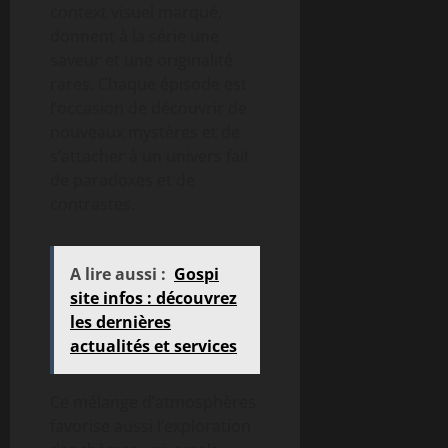
context visuel marqué,
donnent à la série une
saveur et une originalité
rares. Chaque épisode est
l’occasion de découvrir de
nouveaux mystères et de
s’attacher à un univers fait
de paradoxes et de
contrastes.
A lire aussi :
Gospi
site infos : découvrez
les dernières
actualités et services
Ce mélange d’atmosphères
favorise aussi l’exploration