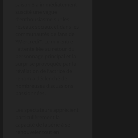
saison 3 a immédiatement
suscité une vague
d’enthousiasme sur les
réseaux sociaux et dans les
communautés de fans de
*Mercredi*. Le mix entre
l’attente liée au retour du
personnage principal et la
surprise provoquée par la
révélation de l’actrice de
renom a déclenché de
nombreuses discussions
passionnées.
Les spectateurs apprécient
particulièrement la
capacité de la série à se
renouveler tout en