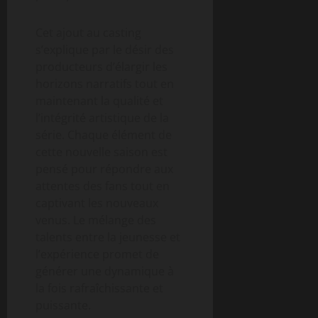
Cet ajout au casting
s’explique par le désir des
producteurs d’élargir les
horizons narratifs tout en
maintenant la qualité et
l’intégrité artistique de la
série. Chaque élément de
cette nouvelle saison est
pensé pour répondre aux
attentes des fans tout en
captivant les nouveaux
venus. Le mélange des
talents entre la jeunesse et
l’expérience promet de
générer une dynamique à
la fois rafraîchissante et
puissante.