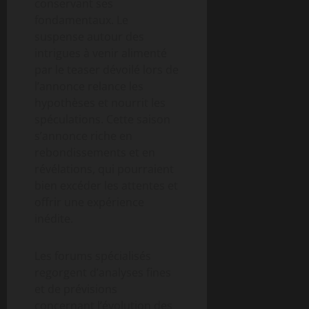
conservant ses
fondamentaux. Le
suspense autour des
intrigues à venir alimenté
par le teaser dévoilé lors de
l’annonce relance les
hypothèses et nourrit les
spéculations. Cette saison
s’annonce riche en
rebondissements et en
révélations, qui pourraient
bien excéder les attentes et
offrir une expérience
inédite.
Les forums spécialisés
regorgent d’analyses fines
et de prévisions
concernant l’évolution des