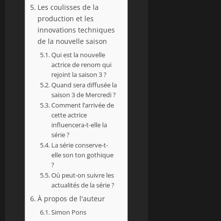
Les coulisses de la
production et les
innovations techniques
de la nouvelle saison
Qui est la nouvelle
actrice de renom qui
rejoint la saison 3 ?
Quand sera diffusée la
saison 3 de Mercredi ?
Comment l’arrivée de
cette actrice
influencera-t-elle la
série ?
La série conserve-t-
elle son ton gothique
?
Où peut-on suivre les
actualités de la série ?
À propos de l'auteur
Simon Pons