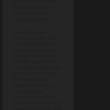
seulement de renouveler
l’intérêt mais aussi de
multiplier les pistes
narratives possibles.
Au-delà de l’aspect
artistique, l’arrivée d’une
actrice de renom peut
aussi attirer davantage
l’attention des médias et
du public, augmentant la
visibilité de la série sur les
plateformes de télévision
et de streaming. Ce
phénomène est crucial
dans un paysage
audiovisuel saturé où la
concurrence est rude et où
chaque annonce fait l’objet