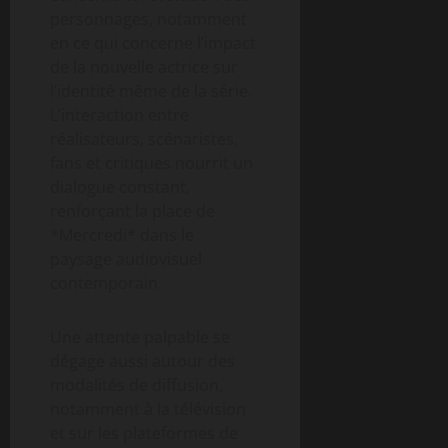
personnages, notamment
en ce qui concerne l’impact
de la nouvelle actrice sur
l’identité même de la série.
L’interaction entre
réalisateurs, scénaristes,
fans et critiques nourrit un
dialogue constant,
renforçant la place de
*Mercredi* dans le
paysage audiovisuel
contemporain.
Une attente palpable se
dégage aussi autour des
modalités de diffusion,
notamment à la télévision
et sur les plateformes de