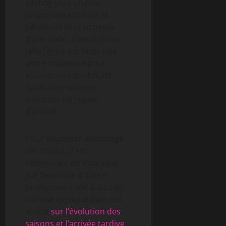
casting joue un rôle
prépondérant dans la
pérennité et la richesse
d’une série. L’ajout d’une
telle figure est donc une
arme maitresse pour
assurer une continuité
qualitative tout en
suscitant un regain
d’intérêt.
Pour visualiser davantage
cet impact, il est
intéressant de s’appuyer
sur l’exemple d’autres
productions télé à succès,
comme expliqué dans cet
article
sur l’évolution des
saisons et l’arrivée tardive