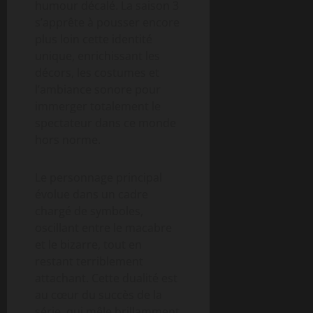
humour décalé. La saison 3
s’apprête à pousser encore
plus loin cette identité
unique, enrichissant les
décors, les costumes et
l’ambiance sonore pour
immerger totalement le
spectateur dans ce monde
hors norme.
Le personnage principal
évolue dans un cadre
chargé de symboles,
oscillant entre le macabre
et le bizarre, tout en
restant terriblement
attachant. Cette dualité est
au cœur du succès de la
série, qui mêle brillamment