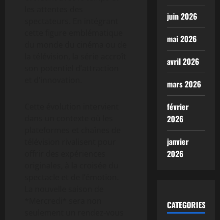
les attentes des
juin 2026
spectateurs. En intégrant
cette figure emblématique
mai 2026
du monde du cinéma ou de
la télévision, la série accroît
avril 2026
son potentiel d’attraction
et d’innovation.
mars 2026
février
Cette évolution intervient
dans un contexte où les
2026
plateformes et chaînes de
janvier
télévision rivalisent pour
2026
offrir des expériences
originales, à la croisée du
spectacle et de l’émotion.
La nouvelle saison de
*Mercredi* sera non
CATEGORIES
seulement un rendez-vous