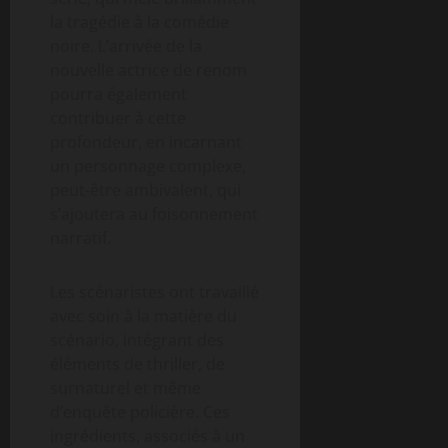
la tragédie à la comédie
noire. L’arrivée de la
nouvelle actrice de renom
pourra également
contribuer à cette
profondeur, en incarnant
un personnage complexe,
peut-être ambivalent, qui
s’ajoutera au foisonnement
narratif.
Les scénaristes ont travaillé
avec soin à la matière du
scénario, intégrant des
éléments de thriller, de
surnaturel et même
d’enquête policière. Ces
ingrédients, associés à un