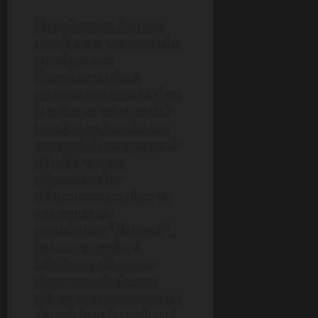
Concrètement, l’intrigue
prendra une tournure plus
complexe avec
l’introduction de ce
nouveau personnage, dont
la présence est amenée à
transformer les relations
au sein de la communauté
d’Endell, tout en
développant les
thématiques sombres et
intrigantes qui
caractérisent *Mercredi*.
Le casting, renforcé,
bénéficiera désormais
d’une nouvelle énergie,
offrant ainsi une saison qui
s’inscrit dans la continuité