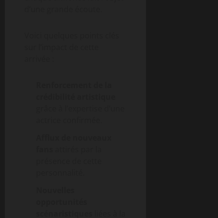
d’une grande écoute.
Voici quelques points clés
sur l’impact de cette
arrivée :
Renforcement de la
crédibilité artistique
grâce à l’expertise d’une
actrice confirmée.
Afflux de nouveaux
fans
attirés par la
présence de cette
personnalité.
Nouvelles
opportunités
scénaristiques
liées à la