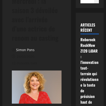
Mercredi : la
saison 3 dévoilée
avec l’arrivée
ARTICLES
d’une actrice de
RÉCENT
renom au casting
Roborock
RockMow
Simon Pons
Z120 LiDAR
:
24/02/2026
l’innovation
12 minutes lues
tout-
terrain qui
révolutionn
e la tonte
de
précision
haut de