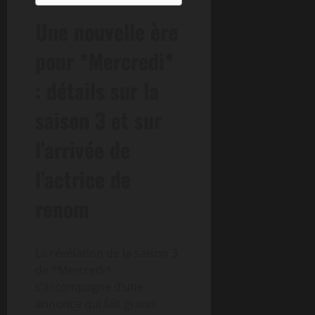
Une nouvelle ère
pour *Mercredi*
: détails sur la
saison 3 et sur
l’arrivée de
l’actrice de
renom
La révélation de la saison 3
de *Mercredi*
s’accompagne d’une
annonce qui fait grand