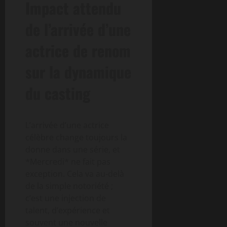
Impact attendu
de l’arrivée d’une
actrice de renom
sur la dynamique
du casting
L’arrivée d’une actrice
célèbre change toujours la
donne dans une série, et
*Mercredi* ne fait pas
exception. Cela va au-delà
de la simple notoriété ;
c’est une injection de
talent, d’expérience et
souvent une nouvelle