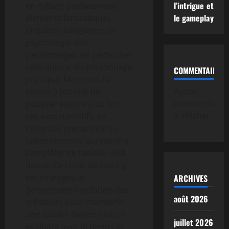
l’intrigue et
en mêlant parfaitement
le gameplay
éléments fantastiques,
enquêtes sanglantes et
psychologie des
personnages, en particulier
celle autour du personnage
COMMENTAIRE
principal, Mercredi. La
Aucun
saison 3 promet de
commentaire
pousser encore plus loin
à afficher.
ces axes narratifs, en
intégrant une actrice au
talent reconnu qui viendra
compléter ce tableau déjà
dense. Ce choix de casting
est stratégique,
ARCHIVES
démontrant l’ambition des
août 2026
créateurs pour maintenir
une qualité élevée tout en
juillet 2026
évoluant avec le temps et