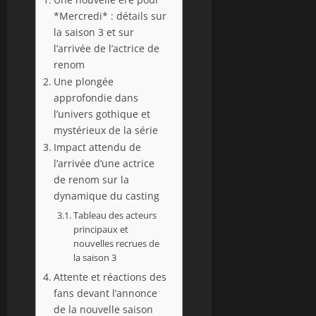
*Mercredi* : détails sur
la saison 3 et sur
l’arrivée de l’actrice de
renom
Une plongée
approfondie dans
l’univers gothique et
mystérieux de la série
Impact attendu de
l’arrivée d’une actrice
de renom sur la
dynamique du casting
Tableau des acteurs
principaux et
nouvelles recrues de
la saison 3
Attente et réactions des
fans devant l’annonce
de la nouvelle saison