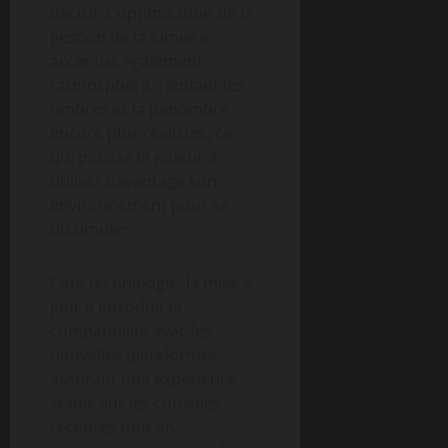
décisif. L’optimisation de la
gestion de la lumière
accentue également
l’atmosphère, rendant les
ombres et la penombre
encore plus réalistes, ce
qui pousse le joueur à
utiliser davantage son
environnement pour se
dissimuler.
Côté technologie, la mise à
jour a introduit la
compatibilité avec les
nouvelles plateformes,
assurant une expérience
stable sur les consoles
récentes tout en