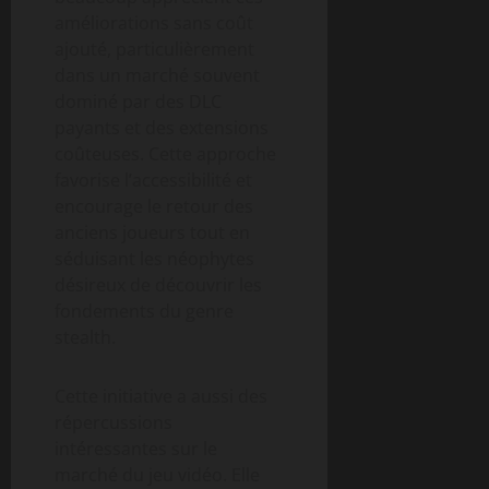
améliorations sans coût
ajouté, particulièrement
dans un marché souvent
dominé par des DLC
payants et des extensions
coûteuses. Cette approche
favorise l’accessibilité et
encourage le retour des
anciens joueurs tout en
séduisant les néophytes
désireux de découvrir les
fondements du genre
stealth.
Cette initiative a aussi des
répercussions
intéressantes sur le
marché du jeu vidéo. Elle