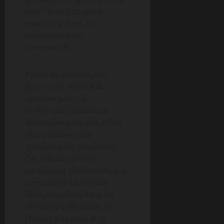
ainsi l’écueil souvent
rencontré dans les
remasters trop
ornementés.
Parmi les nouveautés,
figure une refonte du
système sonore,
renforçant l’ambiance
immersive avec des effets
plus précis et une
spatialisation améliorée.
Ces détails sonores
participent pleinement aux
sensations de tension
indispensables dans les
phases d’infiltration, où
chaque pas peut être