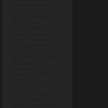
interface optimisée, un
système de sauvegarde
automatique amélioré et
des options de
personnalisation accrues.
Le tout est pensé pour
faciliter la prise en main
sans compromettre la
difficulté et la profondeur
du jeu. Ces améliorations
participent à une
expérience plus fluide et
engageante pour un public
élargi.
Cette démarche s’inscrit
dans une tendance actuelle
valorisant le patrimoine