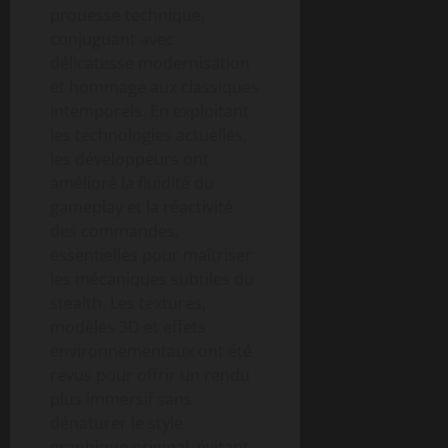
prouesse technique,
conjuguant avec
délicatesse modernisation
et hommage aux classiques
intemporels. En exploitant
les technologies actuelles,
les développeurs ont
amélioré la fluidité du
gameplay et la réactivité
des commandes,
essentielles pour maîtriser
les mécaniques subtiles du
stealth. Les textures,
modèles 3D et effets
environnementaux ont été
revus pour offrir un rendu
plus immersif sans
dénaturer le style
graphique original, évitant