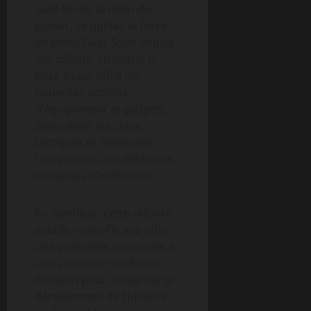
sans forcer la main du
joueur, ce qui fait la force
de Metal Gear Solid depuis
ses débuts. En outre, la
mise à jour offre de
nouvelles options
d’équipement et gadgets,
diversifiant les choix
tactiques et favorisant
l’adaptation aux différents
contextes d’infiltration.
En synthèse, cette refonte
subtile mais efficace offre
une profondeur nouvelle à
une aventure où chaque
décision peut influer sur le
déroulement de l’histoire,