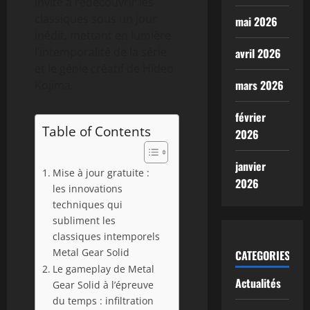
invite à redécouvrir les
classiques sous un jour
mai 2026
inédit, mettant en lumière
l’intemporalité de la série
avril 2026
et le génie créatif de Hideo
mars 2026
Kojima.
février
Table of Contents
2026
janvier
Mise à jour gratuite :
2026
les innovations
techniques qui
subliment les
classiques intemporels
Metal Gear Solid
CATEGORIES
Le gameplay de Metal
Actualités
Gear Solid à l’épreuve
du temps : infiltration