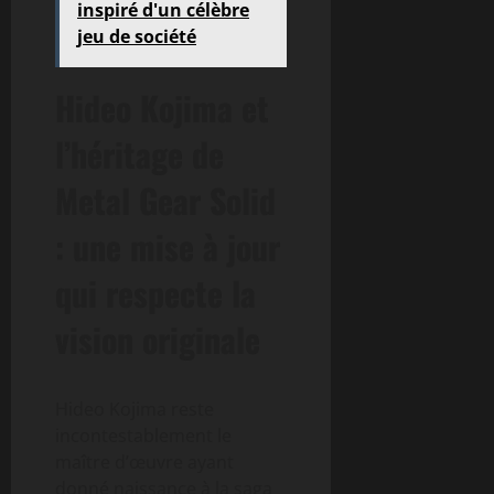
inspiré d'un célèbre
jeu de société
Hideo Kojima et
l’héritage de
Metal Gear Solid
: une mise à jour
qui respecte la
vision originale
Hideo Kojima reste
incontestablement le
maître d’œuvre ayant
donné naissance à la saga