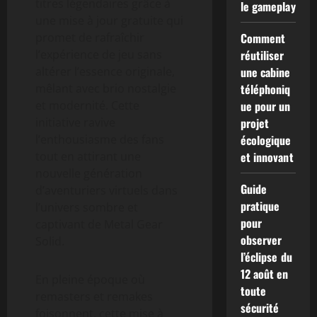
titres légendaires grâce à
le gameplay
une mise à jour gratuite qui
promet de rafraîchir
Comment
l’expérience de jeu sans
réutiliser
altérer l’essence originale,
une cabine
mêlant avec brio nostalgie
téléphoniq
et modernité. Cette
ue pour un
initiative ravive
projet
l’enthousiasme des fans
écologique
tout en attirant une
et innovant
nouvelle génération
Guide
d’aventuriers virtuels dans
pratique
l’univers sombre et
pour
captivant de Metal Gear
observer
Solid.
l’éclipse du
12 août en
En pleine époque où
toute
remasters et remakes
sécurité
foisonnent, cette mise à