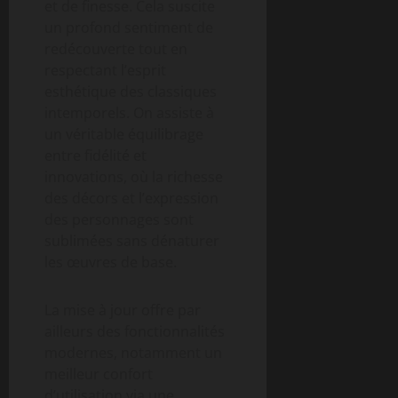
et de finesse. Cela suscite
un profond sentiment de
redécouverte tout en
respectant l’esprit
esthétique des classiques
intemporels. On assiste à
un véritable équilibrage
entre fidélité et
innovations, où la richesse
des décors et l’expression
des personnages sont
sublimées sans dénaturer
les œuvres de base.
La mise à jour offre par
ailleurs des fonctionnalités
modernes, notamment un
meilleur confort
d’utilisation via une