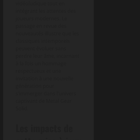
vidéoludique tout en
intégrant les attentes des
joueurs modernes. Le
passage en revue des
nouveautés illustre que les
classiques intemporels
peuvent évoluer sans
perdre leur âme, incarnant
à la fois un hommage
respectueux et une
invitation à une nouvelle
génération pour
s’immerger dans l’univers
captivant de Metal Gear
Solid.
Les impacts de