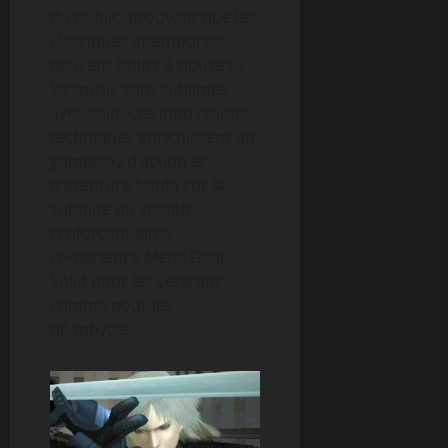
du public, prouvant que les
classiques intemporels
peuvent briller à nouveau
lorsqu’ils sont sublimés
avec soin. Ces innovations
techniques enrichissent un
gameplay d’action et
d’aventure fondé sur la
subtilité du stealth,
renforçant ainsi
l’expérience Metal Gear
Solid pour les vétérans
comme pour les
néophytes.