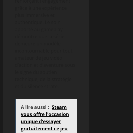
renforçant l’engagement
grâce à une expérience
plus immersive et
authentique. Le soin
apporté au gameplay
démontre que la série
demeure un modèle
incontournable pour tout
amateur de jeu vidéo
d’action et d’aventure sous
le signe du soutien
technique, de la stratégie
et du silence strate.
A lire aussi :
Steam
vous offre l'occasion
unique d'essayer
gratuitement ce jeu