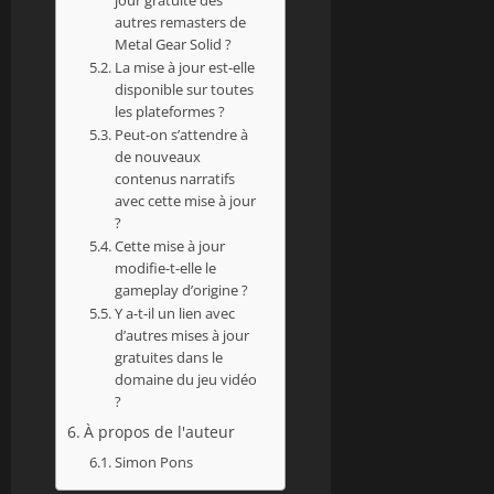
autres remasters de
Metal Gear Solid ?
La mise à jour est-elle
disponible sur toutes
les plateformes ?
Peut-on s’attendre à
de nouveaux
contenus narratifs
avec cette mise à jour
?
Cette mise à jour
modifie-t-elle le
gameplay d’origine ?
Y a-t-il un lien avec
d’autres mises à jour
gratuites dans le
domaine du jeu vidéo
?
À propos de l'auteur
Simon Pons