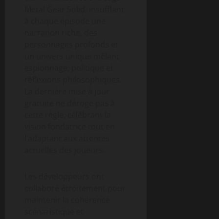
Metal Gear Solid, insufflant
à chaque épisode une
narration riche, des
personnages profonds et
un univers unique mêlant
espionnage, politique et
réflexions philosophiques.
La dernière mise à jour
gratuite ne déroge pas à
cette règle, célébrant la
vision fondatrice tout en
l’adaptant aux attentes
actuelles des joueurs.
Les développeurs ont
collaboré étroitement pour
maintenir la cohérence
scénaristique et