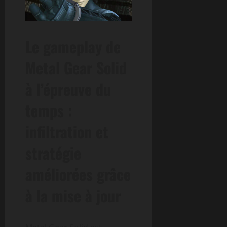
Le gameplay de
Metal Gear Solid
à l’épreuve du
temps :
infiltration et
stratégie
améliorées grâce
à la mise à jour