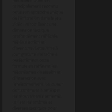
Metal Gear Solid est
principalement reconnu
pour son approche unique
de l’infiltration dans le jeu
vidéo, introduisant une
dimension tactique
profondément réfléchie,
mêlée d’action et
d’aventure. Cette mise à
jour gratuite s’attache à
perfectionner cette
formule en raffinant les
mécanismes de stealth et
d’interaction avec
l’environnement. Le joueur
doit continuer à anticiper
les mouvements ennemis,
utiliser les ombres et
diverses tactiques pour