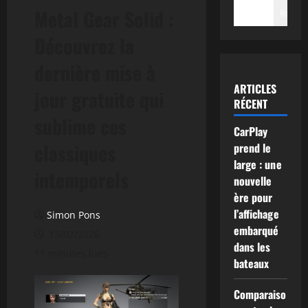
Metal Gear Solid :
Recher
Découvrez la
dernière mise à
ARTICLES
jour gratuite qui
RÉCENT
sublime ces
CarPlay
classiques
prend le
large : une
intemporels
nouvelle
ère pour
l’affichage
Simon Pons
embarqué
13/02/2026
dans les
11 minutes lues
bateaux
Comparaiso