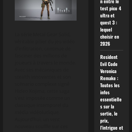
n entre le
test pico 4
ultra et
quest 3 :
lequel
La série Metal Gear Solid,
choisir en
véritable pilier du jeu vidéo
2026
d’infiltration, continue de
fasciner des millions de
Resident
joueurs à travers le monde.
Evil Code
Avec ses mécaniques de
Veronica
stealth innovantes et son
Remake :
scénario complexe signé
Toutes les
Hideo Kojima, cette saga
infos
s’est imposée comme un
essentielle
classique intemporel du
s sur la
média vidéoludique.
sortie, le
Aujourd’hui, un vent
prix,
nouveau souffle sur ces
l’intrigue et