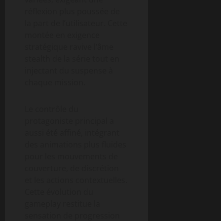
réflexion plus poussée de
la part de l’utilisateur. Cette
montée en exigence
stratégique ravive l’âme
stealth de la série tout en
injectant du suspense à
chaque mission.
Le contrôle du
protagoniste principal a
aussi été affiné, intégrant
des animations plus fluides
pour les mouvements de
couverture, de discrétion
et les actions contextuelles.
Cette évolution du
gameplay restitue la
sensation de progression