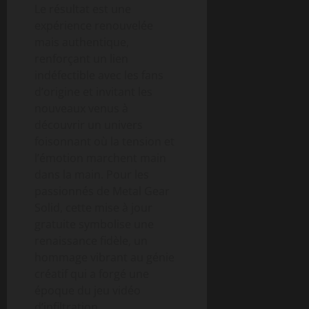
Le résultat est une
expérience renouvelée
mais authentique,
renforçant un lien
indéfectible avec les fans
d’origine et invitant les
nouveaux venus à
découvrir un univers
foisonnant où la tension et
l’émotion marchent main
dans la main. Pour les
passionnés de Metal Gear
Solid, cette mise à jour
gratuite symbolise une
renaissance fidèle, un
hommage vibrant au génie
créatif qui a forgé une
époque du jeu vidéo
d’infiltration.