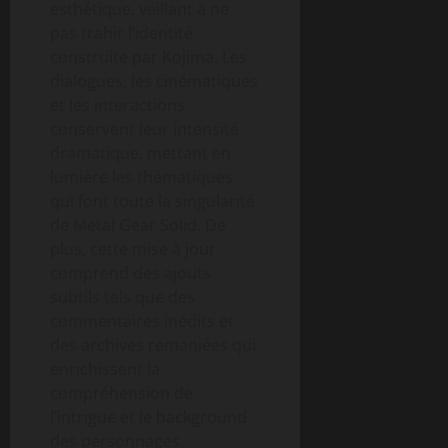
esthétique, veillant à ne
pas trahir l’identité
construite par Kojima. Les
dialogues, les cinématiques
et les interactions
conservent leur intensité
dramatique, mettant en
lumière les thématiques
qui font toute la singularité
de Metal Gear Solid. De
plus, cette mise à jour
comprend des ajouts
subtils tels que des
commentaires inédits et
des archives remaniées qui
enrichissent la
compréhension de
l’intrigue et le background
des personnages.