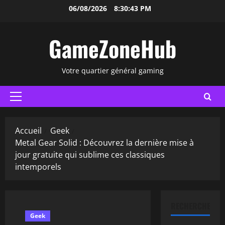
Aller
06/08/2026
8:30:44 PM
au
contenu
GameZoneHub
Votre quartier général gaming
Menu
principal
Accueil
Geek
Metal Gear Solid : Découvrez la dernière mise à
jour gratuite qui sublime ces classiques
intemporels
RECHERCHER
Geek