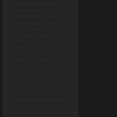
conservant l’accès sur les
supports plus anciens.
Cette démarche favorise
une accessibilité étendue
et une longévité accrue
pour ces titres majeurs du
catalogue. En outre, des
améliorations multitâches
facilitent la gestion des
sauvegardes et du
gameplay en ligne, offrant
un confort supplémentaire
aux joueurs.
Cette mise à jour gratuite
marque un équilibre rare
entre respect du matériau
d’origine et adaptation aux
attentes contemporaines