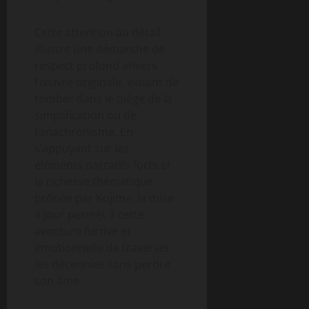
Cette attention au détail
illustre une démarche de
respect profond envers
l’œuvre originale, évitant de
tomber dans le piège de la
simplification ou de
l’anachronisme. En
s’appuyant sur les
éléments narratifs forts et
la richesse thématique
prônée par Kojima, la mise
à jour permet à cette
aventure furtive et
émotionnelle de traverser
les décennies sans perdre
son âme.