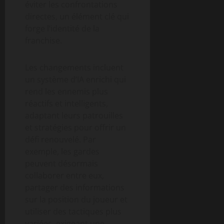
éviter les confrontations
directes, un élément clé qui
forge l’identité de la
franchise.
Les changements incluent
un système d’IA enrichi qui
rend les ennemis plus
réactifs et intelligents,
adaptant leurs patrouilles
et stratégies pour offrir un
défi renouvelé. Par
exemple, les gardes
peuvent désormais
collaborer entre eux,
partager des informations
sur la position du joueur et
utiliser des tactiques plus
variées, exigeant une