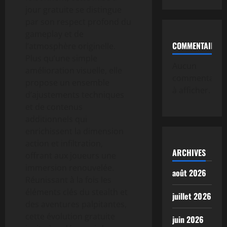
jour gratuite se distingue
par son respect profond du
gameplay et de
COMMENTAIRE
l’atmosphère originelle.
Plus qu’une simple
Aucun
amélioration visuelle, elle
commentaire
propose un ensemble
à afficher.
d’ajustements techniques
et de contenus
additionnels qui
enrichissent la dimension
action et infiltration,
ARCHIVES
offrant aux joueurs une
immersion renouvelée.
août 2026
Réunissant à la fois les
éléments clés du stealth et
juillet 2026
des aventures palpitantes,
cette évolution gratuite
juin 2026