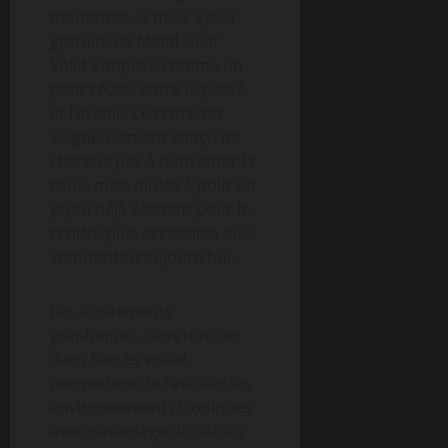
modernes, la mise à jour
gratuite de Metal Gear
Solid s’impose comme un
pont réussi entre le passé
et l’avenir. Ce remaster
soigneusement conçu ne
cherche pas à réinventer la
roue, mais plutôt à polir un
joyau déjà éclatant pour le
rendre plus accessible aux
standards d’aujourd’hui.
Les ajustements
graphiques, sans tomber
dans l’excès visuel,
permettent de revisiter les
environnements iconiques
avec davantage de détails