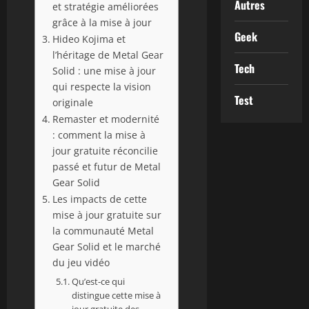
Autres
et stratégie améliorées
grâce à la mise à jour
Geek
Hideo Kojima et
l’héritage de Metal Gear
Tech
Solid : une mise à jour
qui respecte la vision
Test
originale
Remaster et modernité
: comment la mise à
jour gratuite réconcilie
passé et futur de Metal
Gear Solid
Les impacts de cette
mise à jour gratuite sur
la communauté Metal
Gear Solid et le marché
du jeu vidéo
Qu’est-ce qui
distingue cette mise à
jour gratuite des