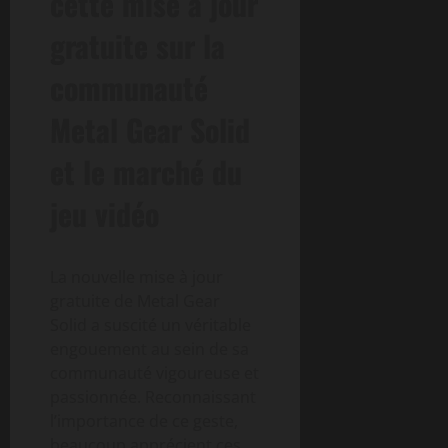
cette mise à jour
gratuite sur la
communauté
Metal Gear Solid
et le marché du
jeu vidéo
La nouvelle mise à jour
gratuite de Metal Gear
Solid a suscité un véritable
engouement au sein de sa
communauté vigoureuse et
passionnée. Reconnaissant
l’importance de ce geste,
beaucoup apprécient ces