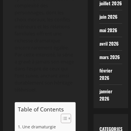
juillet 2026
complexité des
personnages, dont les
juin 2026
choix moraux, les conflits
intérieurs et les relations
mai 2026
familiales offrent une
richesse dramatique
avril 2026
encore rarement égalée.
Par cette intensité, la série
mars 2026
a gravé à jamais son image
dans l’esprit de ceux qui
février
l’ont suivie, ancrant ainsi
2026
durablement son héritage
télévisuel.
janvier
2026
Table of Contents
Une dramaturgie
CATEGORIES