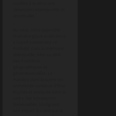
confère à la série une
dimension intemporelle et
universelle.
Au total, cette approche
dramaturgique audacieuse
a inscrit solidement ce
moment dans la mémoire
télévisuelle, bien au-delà
des frontières
géographiques et
générationnelles. La
manière dont la scène est
orchestrée continue d’être
étudiée et analysée dans le
cadre des innovations
télévisuelles, soulignant
son impact durable sur la