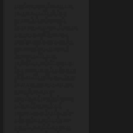
Les Sopranos doivent une
part essentielle de leur
impact à la richesse de
leurs personnages. Dans ce
moment emblématique,
ces figures deviennent les
vecteurs d’une intensité
émotionnelle sans
précédent, solidifiant ainsi
leur place dans la mémoire
télévisuelle collective. Tony
Soprano, notamment, est
incarné avec une
complexité psychologique
telle qu’il se confond
presque avec la série elle-
même. Son ambivalence
morale, ses failles et son