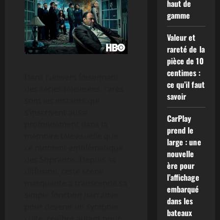
haut de
gamme
Valeur et
rareté de la
pièce de 10
centimes :
Dans l’univers foisonnant
ce qu’il faut
des séries télévisées, rares
savoir
sont les instants qui
s’inscrivent aussi
CarPlay
profondément dans la
prend le
mémoire télévisuelle que
large : une
ce moment emblématique
nouvelle
des Sopranos. Depuis sa
ère pour
diffusion, cette scène
l’affichage
marquante a transcendé sa
embarqué
simple fonction narrative
dans les
pour devenir un symbole
bateaux
culte, célébré autant pour