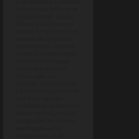
à représenter la complexité
humaine sans enfoncer de
portes ouvertes. Chaque
élément visuel et sonore
travaille en harmonie pour
évoquer des sentiments
contradictoires : l’anxiété,
l’espoir, la menace latente.
Ce traitement novateur
contribue à rendre les
personnages plus
profonds, tout en donnant
à la fiction une authenticité
rare. Il ne s’agit plus
seulement de raconter une
histoire de mafia, mais de
plonger dans les nuances
psychologiques des
protagonistes, ce qui