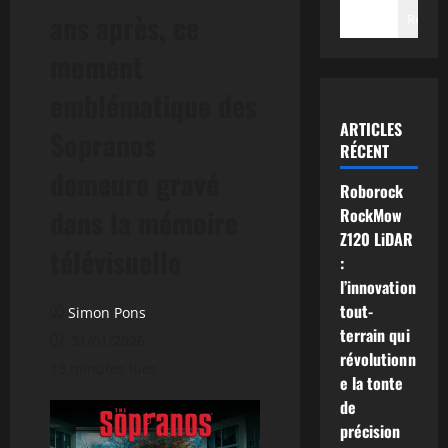
ans après, ce
Recher
moment
emblématique des
ARTICLES
Sopranos
RÉCENT
demeure gravé
Roborock
dans la mémoire
RockMow
Z120 LiDAR
télévisuelle
:
l’innovation
tout-
Simon Pons
terrain qui
31/01/2026
révolutionn
13 minutes lues
e la tonte
de
précision