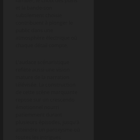
familier, le choix des plans
et la bande-son
subtilement choisie
contribuent à plonger le
public dans une
atmosphère électrique où
chaque détail compte.
L’audace scénaristique
reflète aussi une vision
mature de la narration
télévisée. La construction
de cette scène marquante
repose sur un crescendo
émotionnel nourri
patiemment durant
plusieurs épisodes, jusqu’à
atteindre un paroxysme où
toutes les intrigues