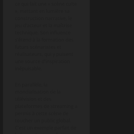
ce qui fait une « scène culte
», mettant en lumière sa
construction narrative, le
jeu d’acteur et la maîtrise
technique. Son influence
s’étend à la formation des
futurs scénaristes et
réalisateurs, qui y puisent
une source d’inspiration
inépuisable.
En parallèle, la
mondialisation de la
télévision et des
plateformes de streaming a
permis à cette scène de
toucher un public global.
C’est un exemple parfait de