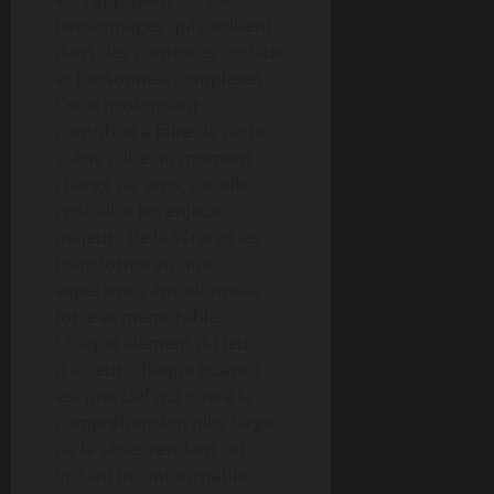
personnages qui évoluent
dans des contextes sociaux
et personnels complexes.
Cette profondeur
contribue à faire de cette
scène culte un moment
chargé de sens, car elle
cristallise les enjeux
majeurs de la série et les
transforme en une
expérience émotionnelle
forte et mémorable.
Chaque élément du jeu
d’acteur, chaque nuance
est une clef qui ouvre la
compréhension plus large
de la série, rendant cet
instant incontournable