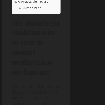
À propos de l'auteur
Simon Pons
Une dramaturgie
révolutionnaire
au cœur du
moment
emblématique
des Sopranos
Ce moment emblématique
des Sopranos ne se limite
pas à une simple scène : il
incarne une révolution