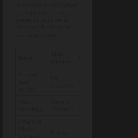
ce moment emblématique
des Sopranos et d’autres
scènes cultes de séries
télévisées, illustrant ainsi
son statut unique :
Série
Impact
Scène
Année
télévisée
dramaturgique
Moment
Les
final
2007
Révolutionnaire
Sopranos
ambigu
« Red
Game of
Choquante,
2013
Wedding »
Thrones
imprévisible
« The One
Where
Humoristique,
Friends
1996
Everybody
culte