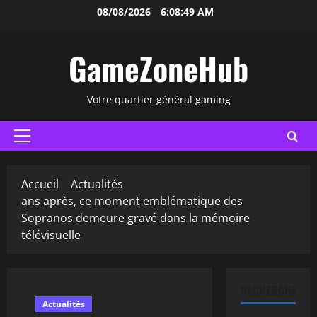
Aller
08/08/2026
6:08:50 AM
au
contenu
GameZoneHub
Votre quartier général gaming
Menu
principal
Accueil
Actualités
ans après, ce moment emblématique des
Sopranos demeure gravé dans la mémoire
télévisuelle
RECHERCHER
Actualités