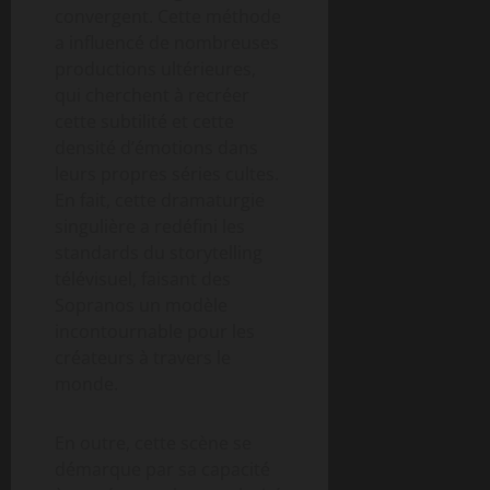
convergent. Cette méthode
a influencé de nombreuses
productions ultérieures,
qui cherchent à recréer
cette subtilité et cette
densité d’émotions dans
leurs propres séries cultes.
En fait, cette dramaturgie
singulière a redéfini les
standards du storytelling
télévisuel, faisant des
Sopranos un modèle
incontournable pour les
créateurs à travers le
monde.
En outre, cette scène se
démarque par sa capacité