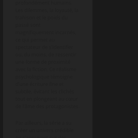
profondément humains.
Les dilemmes, la loyauté, la
trahison et le poids du
passé sont
magnifiquement incarnés,
ce qui permet au
spectateur de s’identifier
ou, du moins, de ressentir
une forme de proximité
avec la fiction. Ce réalisme
psychologique témoigne
d’une écriture fine et
subtile, évitant les clichés
tout en plongeant au cœur
de l’âme des protagonistes.
Par ailleurs, la série a su
créer un univers crédible
en s’appuyant sur des