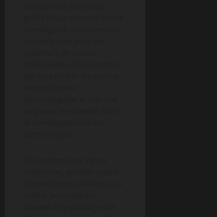
strictement claires au
profit d’une certaine forme
d’ambiguïté – a ouvert une
nouvelle voie pour les
créateurs de fiction
télévisuelle. Cela se traduit
par une recherche accrue
de profondeur
psychologique et par une
exigence renouvelée dans
le développement des
personnages.
De nombreuses séries
modernes, qu’elles soient
dramatiques, policières ou
même fantastiques,
doivent à ce passage des