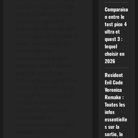
sa dramaturgie maîtrisée
Comparaiso
que pour son impact sur
n entre le
les personnages et la
test pico 4
fiction elle-même. Au-delà
ultra et
de l’intrigue, cet épisode a
quest 3 :
ouvert une nouvelle ère
lequel
dans la manière
choisir en
d’appréhender la série
2026
télévisée, mêlant tension
palpable, subtilité et
Resident
réalisme brut. Aujourd’hui
Evil Code
encore, le souvenir de ce
Veronica
passage résonne dans la
Remake :
culture populaire,
Toutes les
rappelant la puissance
infos
émotionnelle et
essentielle
l’innovation narrative qui
s sur la
rendent les Sopranos
sortie, le