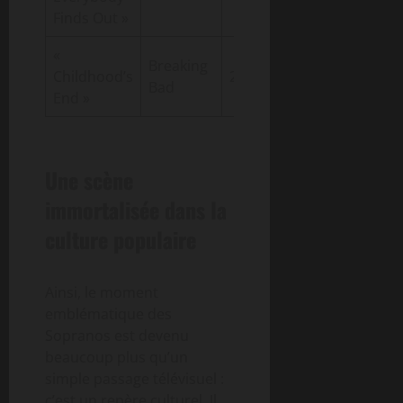
Finds Out »
«
Breaking
Intense,
Childhood’s
2013
Bad
dramatique
End »
Une scène
immortalisée dans la
culture populaire
Ainsi, le moment
emblématique des
Sopranos est devenu
beaucoup plus qu’un
simple passage télévisuel :
c’est un repère culturel. Il