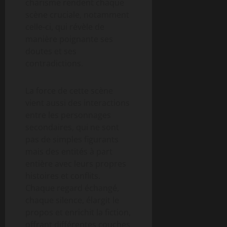
charisme rendent chaque
scène cruciale, notamment
celle-ci, qui révèle de
manière poignante ses
doutes et ses
contradictions.
La force de cette scène
vient aussi des interactions
entre les personnages
secondaires, qui ne sont
pas de simples figurants
mais des entités à part
entière avec leurs propres
histoires et conflits.
Chaque regard échangé,
chaque silence, élargit le
propos et enrichit la fiction,
offrant différentes couches