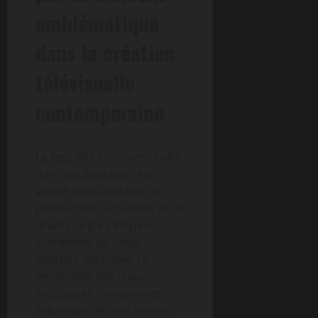
emblématique
dans la création
télévisuelle
contemporaine
Le legs de ce moment culte
dans les Sopranos est
visible dans nombre de
productions actuelles, où la
dramaturgie s’inspire
clairement de cette
maîtrise narrative. La
modernité des choix
artistiques – notamment
l’abandon de conclusions