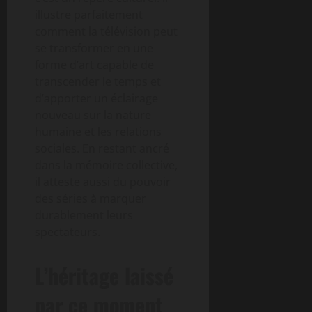
illustre parfaitement
comment la télévision peut
se transformer en une
forme d’art capable de
transcender le temps et
d’apporter un éclairage
nouveau sur la nature
humaine et les relations
sociales. En restant ancré
dans la mémoire collective,
il atteste aussi du pouvoir
des séries à marquer
durablement leurs
spectateurs.
L’héritage laissé
par ce moment