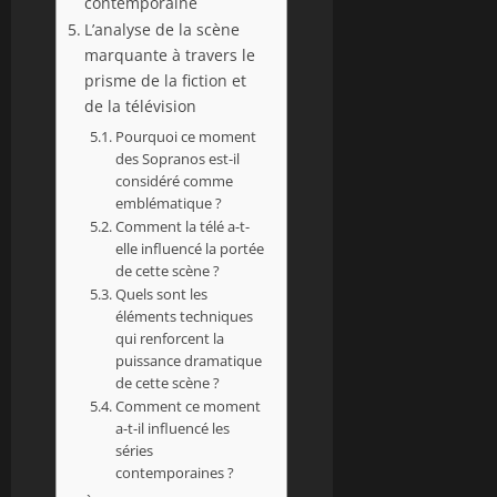
contemporaine
L’analyse de la scène
marquante à travers le
prisme de la fiction et
de la télévision
Pourquoi ce moment
des Sopranos est-il
considéré comme
emblématique ?
Comment la télé a-t-
elle influencé la portée
de cette scène ?
Quels sont les
éléments techniques
qui renforcent la
puissance dramatique
de cette scène ?
Comment ce moment
a-t-il influencé les
séries
contemporaines ?