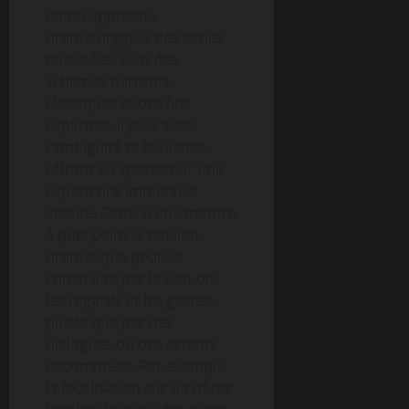
dans l’approche
dramaturgique des séries
télévisées. Loin des
schémas narratifs
classiques et des fins
explicites, il joue avec
l’ambiguïté et le silence,
offrant au spectateur une
expérience immersive
inédite. Cette scène montre
à quel point la tension
dramatique peut se
construire par le non-dit,
les regards et les gestes,
plutôt que par des
dialogues ou des actions
decomptées. Par exemple,
la focalisation sur un décor