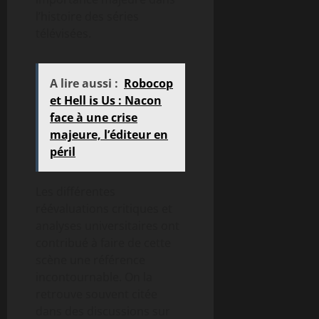
l’histoire des séries
télévisées.
A lire aussi :
Robocop
et Hell is Us : Nacon
face à une crise
majeure, l’éditeur en
péril
Les différentes
réévaluations critiques et
analyses universitaires ont
contribué à faire de cette
scène une référence
incontournable. On la
retrouve souvent citée
dans des discussions sur