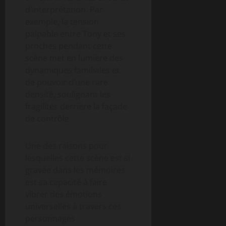
d’interprétation. Par
exemple, la tension
palpable entre Tony et ses
proches pendant cette
scène met en lumière des
dynamiques familiales et
de pouvoir d’une rare
densité, soulignant les
fragilités derrière la façade
de contrôle.
Une des raisons pour
lesquelles cette scène est si
gravée dans les mémoires
est sa capacité à faire
vibrer des émotions
universelles à travers ces
personnages