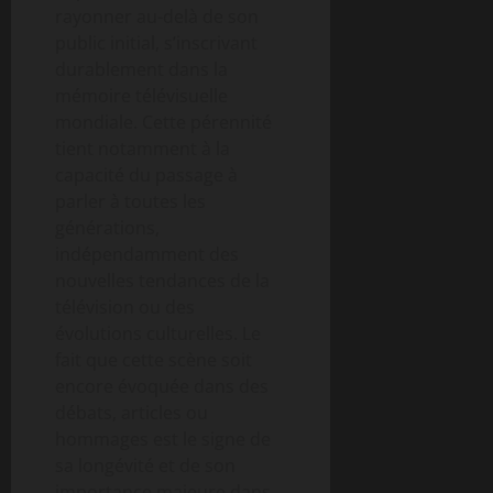
rayonner au-delà de son
public initial, s’inscrivant
durablement dans la
mémoire télévisuelle
mondiale. Cette pérennité
tient notamment à la
capacité du passage à
parler à toutes les
générations,
indépendamment des
nouvelles tendances de la
télévision ou des
évolutions culturelles. Le
fait que cette scène soit
encore évoquée dans des
débats, articles ou
hommages est le signe de
sa longévité et de son
importance majeure dans