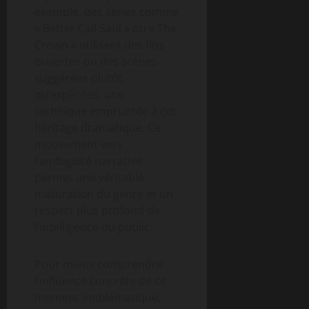
exemple, des séries comme
« Better Call Saul » ou « The
Crown » utilisent des fins
ouvertes ou des scènes
suggérées plutôt
qu’explicites, une
technique empruntée à cet
héritage dramatique. Ce
mouvement vers
l’ambiguïté narrative
permet une véritable
maturation du genre et un
respect plus profond de
l’intelligence du public.
Pour mieux comprendre
l’influence concrète de ce
moment emblématique,