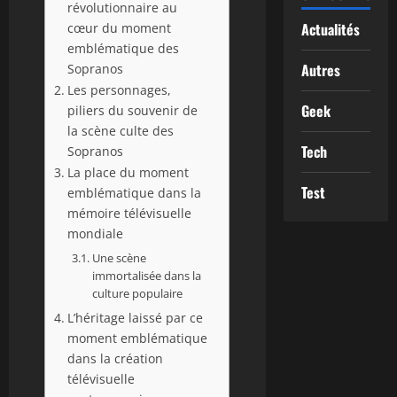
révolutionnaire au
Actualités
cœur du moment
emblématique des
Autres
Sopranos
Les personnages,
Geek
piliers du souvenir de
la scène culte des
Tech
Sopranos
La place du moment
Test
emblématique dans la
mémoire télévisuelle
mondiale
Une scène
immortalisée dans la
culture populaire
L’héritage laissé par ce
moment emblématique
dans la création
télévisuelle