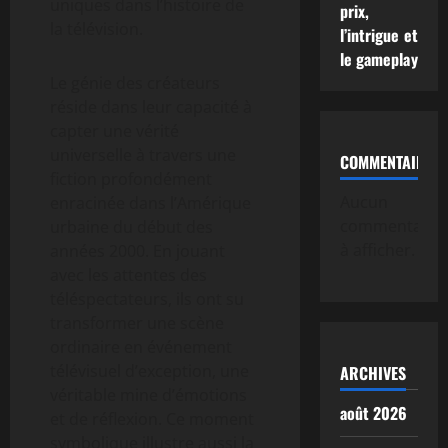
uniques dans l’histoire de
prix,
la télévision.
l’intrigue et
le gameplay
Le génie des créateurs
réside dans leur capacité à
capter une vérité
universelle à travers une
COMMENTAIRE
fiction profondément
Aucun
enracinée dans l’Amérique
commentaire
urbaine du début des
à afficher.
années 2000. En jouant
avec les attentes des
téléspectateurs, ils ont su
transformer une scène
ordinaire en événement
télévisuel d’exception, une
ARCHIVES
véritable mine d’émotions
août 2026
et de réflexion. Ce moment
symbolique illustre aussi la