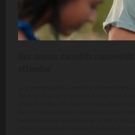
Des enjeux narratifs renouvelés
attendue
Le grand retour de cette série phénomène s’
qui promet de surprendre même les fans les p
croissante des scénarios, les scénaristes ont 
des rebondissements inattendus, tout en amen
La continuité est assurée, mais le décor s’élar
philosophiques encore peu abordés dans la sa