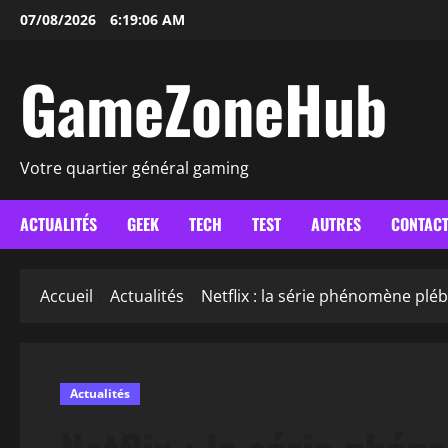
Aller
07/08/2026
6:19:07 AM
au
contenu
GameZoneHub
Votre quartier général gaming
ACTUALITÉS
GEEK
TECH
TEST
AUTRES
CONTAC
Accueil
Actualités
Netflix : la série phénomène pléb
Actualités