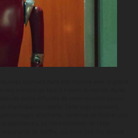
 nouveau tournant dans son histoire avec le grand
r des millions de fans à travers le monde. Après
 date de sortie officielle de cette nouvelle saison
ue d’anticipation inédite. Cette saga populaire,
s personnages attachants, continue de fédérer une
x spectateurs. La retranscription de cette
 importante de Netflix, qui mise une fois encore