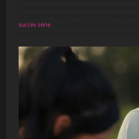
la façon dont les histoires sont reçues, anal
exceptionnelle de ce succès, il est intéressan
succès série
, qui révèlent comment les produc
narration soignée et usage innovant du strea