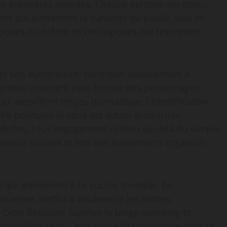
 les premières minutes. Chaque épisode est conçu
 qui alimentent la curiosité du public, tout en
ogiques ou même technologiques qui résonnent
et son authenticité, contribue notablement à
rprètes incarnent avec finesse des personnages
 amplifient l’enjeu dramatique. L’identification
ie pourquoi la série est autant plébiscitée,
adultes. Leur engagement va bien au-delà du simple
 réseaux sociaux et lors des événements organisés
icipe activement à ce succès mondial. En
nouvelée, Netflix a bouleversé les modes
ette flexibilité favorise le binge-watching et,
d’un même récit. Cette nouvelle dynamique change