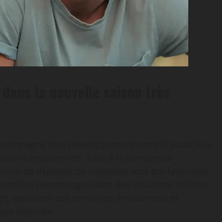
 dans la nouvelle saison très
accompagne d’un développement narratif audacieux
lus inconditionnels. Face à la complexité
choisi de déployer de nouveaux arcs qui favorisent
ant les personnages dans des situations inédites.
git, explorant des territoires émotionnels et
ga originale.