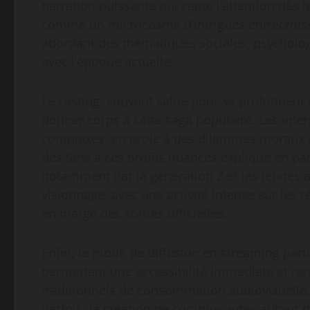
narration puissante qui capte l’attention dès
comme un microcosme d’intrigues entrecroisées
abordant des thématiques sociales, psychol
avec l’époque actuelle.
Le casting, souvent salué pour sa profondeur 
donner corps à cette saga populaire. Les inte
complexes, en proie à des dilemmes moraux qui
des fans à ces profils nuancés explique en part
notamment par la génération Z et les jeunes 
visionnage, avec une activité intense sur les
en marge des sorties officielles.
Enfin, le mode de diffusion en streaming part
permettant une accessibilité immédiate et re
traditionnels de consommation audiovisuelle. C
parfois, la création de communautés autour 