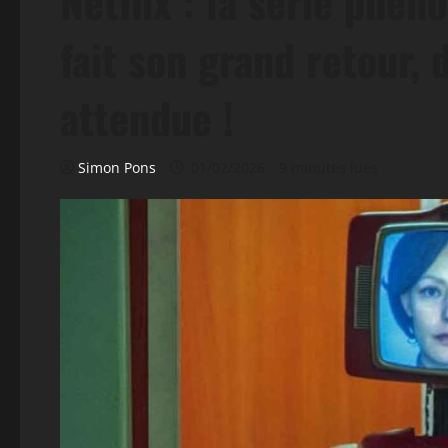
Netflix : la série phé
fait son grand retour, 
attendue !
Simon Pons
01/02/2026
9 minutes lues