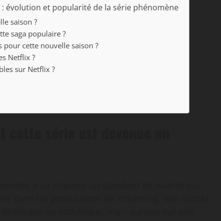
: évolution et popularité de la série phénomène
lle saison ?
tte saga populaire ?
s pour cette nouvelle saison ?
s Netflix ?
les sur Netflix ?
 cette série est devenue un
énomène a su imposer un standard de qualité qui
rvé dans les productions de streaming. Son succès
 technique ou esthétique, mais surtout sur une