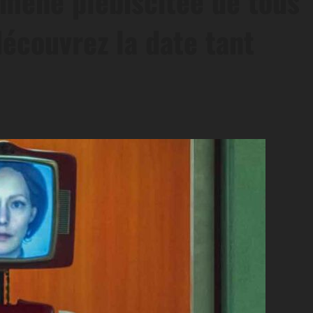
nomène plébiscitée de tous
découvrez la date tant