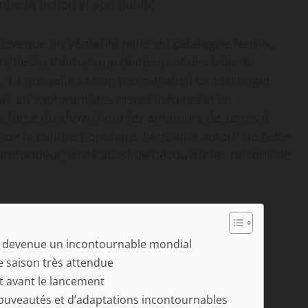
tre la fiction et son public.
evenue un véritable pilier du catalogue Netflix,
la richesse thématique demeurent des leviers
. La nouvelle saison promet ainsi de prolonger
e, en explorant des pistes inédites et en
a force du show. Pour les amateurs de séries à
e la culture populaire, l’actualité autour de cette
n profondeur, mais aussi de découvrir les raisons de
t devenue un incontournable mondial
e saison très attendue
it avant le lancement
 nouveautés et d’adaptations incontournables