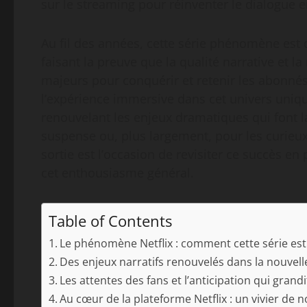
sur le streaming pour réinventer le dialogue en
Au fil des années, cette série phénomène est d
faisant la preuve que la qualité narrative et 
majeurs pour conquérir et retenir les abonnés
l’expérience immersive dans cet univers uniqu
renouvelant les enjeux dramatiques qui font l
suspense ou, plus largement, pour les curieux d
sortie est l’occasion de revisiter ce succès e
cet enthousiasme général.
Table of Contents
Le phénomène Netflix : comment cette série es
Des enjeux narratifs renouvelés dans la nouvell
Les attentes des fans et l’anticipation qui grand
Au cœur de la plateforme Netflix : un vivier de