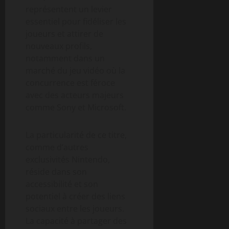
représentent un levier
essentiel pour fidéliser les
joueurs et attirer de
nouveaux profils,
notamment dans un
marché du jeu vidéo où la
concurrence est féroce
avec des acteurs majeurs
comme Sony et Microsoft.
La particularité de ce titre,
comme d’autres
exclusivités Nintendo,
réside dans son
accessibilité et son
potentiel à créer des liens
sociaux entre les joueurs.
La capacité à partager des