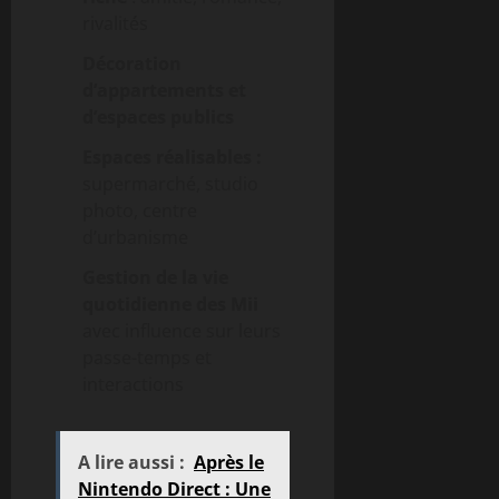
rivalités
Décoration
d’appartements et
d’espaces publics
Espaces réalisables :
supermarché, studio
photo, centre
d’urbanisme
Gestion de la vie
quotidienne des Mii
avec influence sur leurs
passe-temps et
interactions
A lire aussi :
Après le
Nintendo Direct : Une