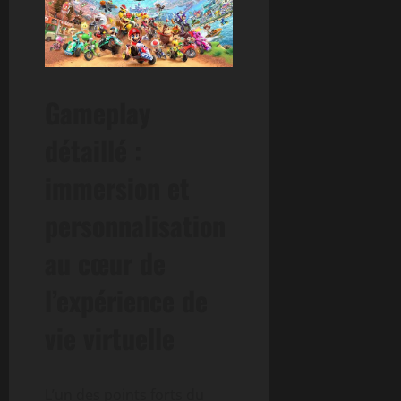
Gameplay
détaillé :
immersion et
personnalisation
au cœur de
l’expérience de
vie virtuelle
L’un des points forts du