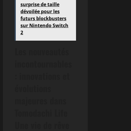
surprise de taille
dévoilée pour les
futurs blockbusters
sur Nintendo Switch
2
Les nouveautés
incontournables
: innovations et
évolutions
majeures dans
Tomodachi Life
Une vie de rêve