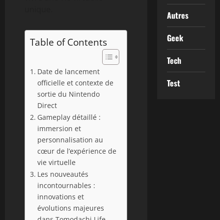
unique.
Autres
Geek
Table of Contents
Tech
Date de lancement
Test
officielle et contexte de
sortie du Nintendo
Direct
Gameplay détaillé :
immersion et
personnalisation au
cœur de l’expérience de
vie virtuelle
Les nouveautés
incontournables :
innovations et
évolutions majeures
dans Tomodachi Life