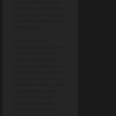
avec la nouvelle console
hybride, garantissant une
expérience optimale quel
que soit le modèle utilisé
par les joueurs.
La sortie de ce jeu
intervient dans un contexte
où Nintendo cherche à
renforcer sa stratégie
d’exclusivités fortes pour
mobiliser sa base de fans
et élargir son public. Le
choix de remettre au goût
du jour une franchise
appréciée depuis sa
première version sur
Nintendo 3DS en 2013
illustre la volonté de la