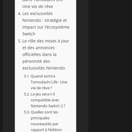
Une vie de rêve
Les exclusivités
Nintendo : stratégie et
impact sur l’écosystème
Switch
Le rôle des mises à jour
et des annonces
officielles dans la
pérennité des
exclusivités Nintendo
Quand sortira
Tomodachi Life : Une
vie de rêve ?
Le jeu sera-t-il
compatible avec
Nintendo Switch 2 ?
Quelles sont les
principales
nouveautés par
rapport à l’édition