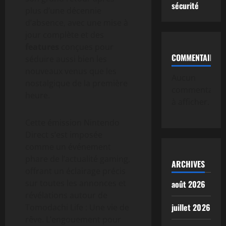
sécurité
plus d’une décennie
d’absence, avec une mise à
jour complète et des
features
conçues pour
COMMENTAIRE
séduire aussi bien les
nouveaux venus que les
Aucun
nostalgique de la première
commentaire
heure.
à afficher.
Cette émission Nintendo
Direct s’est imposée
comme un événement
phare de l’actualité gaming,
ARCHIVES
offrant un éclairage précis
sur toutes les annonces et
août 2026
révélations autour de
juillet 2026
Tomodachi Life : Une vie de
rêve. L’engouement pour