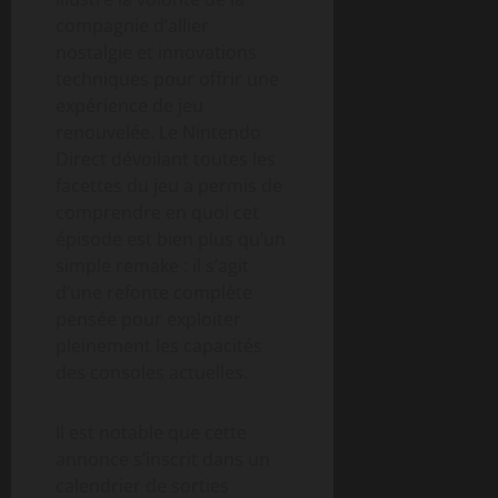
compagnie d’allier
nostalgie et innovations
techniques pour offrir une
expérience de jeu
renouvelée. Le Nintendo
Direct dévoilant toutes les
facettes du jeu a permis de
comprendre en quoi cet
épisode est bien plus qu’un
simple remake : il s’agit
d’une refonte complète
pensée pour exploiter
pleinement les capacités
des consoles actuelles.
Il est notable que cette
annonce s’inscrit dans un
calendrier de sorties