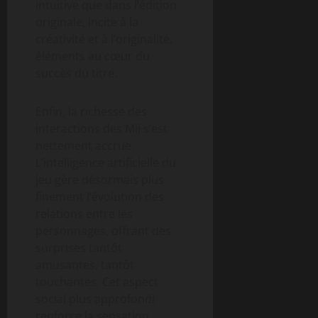
intuitive que dans l’édition
originale, incite à la
créativité et à l’originalité,
éléments au cœur du
succès du titre.
Enfin, la richesse des
interactions des Mii s’est
nettement accrue.
L’intelligence artificielle du
jeu gère désormais plus
finement l’évolution des
relations entre les
personnages, offrant des
surprises tantôt
amusantes, tantôt
touchantes. Cet aspect
social plus approfondi
renforce la sensation