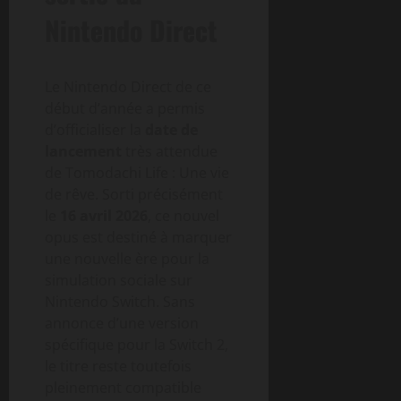
Nintendo Direct
Le Nintendo Direct de ce
début d’année a permis
d’officialiser la
date de
lancement
très attendue
de Tomodachi Life : Une vie
de rêve. Sorti précisément
le
16 avril 2026
, ce nouvel
opus est destiné à marquer
une nouvelle ère pour la
simulation sociale sur
Nintendo Switch. Sans
annonce d’une version
spécifique pour la Switch 2,
le titre reste toutefois
pleinement compatible