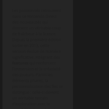
Les passionnés retrouvent
dans ce Nintendo Direct
des nouveautés qui
donnent un véritable coup
de fraîcheur à la licence.
Depuis la première édition
sortie en 2013, cette
version évolue de manière
significative, intégrant des
features
qui renforcent
l’immersion et la créativité
des joueurs. Parmi les
éléments phares, la
personnalisation des îles se
distingue ; celle-ci devient
un véritable terrain
d’exploration avec la