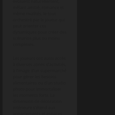
évoluent naturellement,
mêlant amitié, romance et
même rivalités, le tout
orchestré par le joueur qui
peut orienter ces
dynamiques pour créer des
scénarios plus ou moins
complexes.
Les joueurs ont aussi accès
à diverses zones d’activités,
à l’image d’un supermarché
pour gérer les besoins
alimentaires ou d’un studio
photo pour immortaliser
les moments forts. La
dimension de décoration
intérieure s’étend aux
appartements et espaces