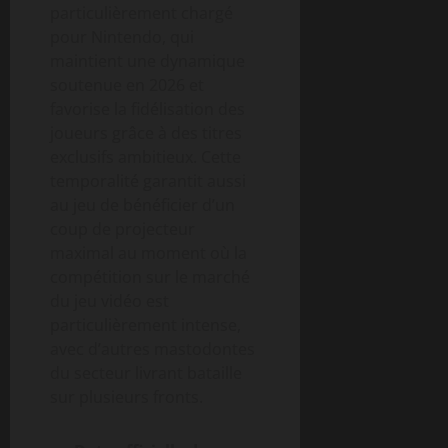
particulièrement chargé
pour Nintendo, qui
maintient une dynamique
soutenue en 2026 et
favorise la fidélisation des
joueurs grâce à des titres
exclusifs ambitieux. Cette
temporalité garantit aussi
au jeu de bénéficier d’un
coup de projecteur
maximal au moment où la
compétition sur le marché
du jeu vidéo est
particulièrement intense,
avec d’autres mastodontes
du secteur livrant bataille
sur plusieurs fronts.