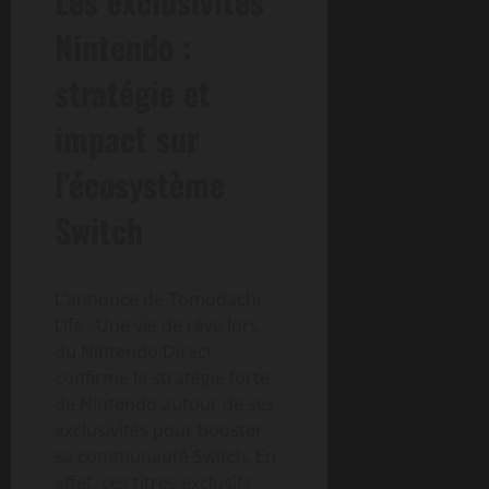
Les exclusivités
Nintendo :
stratégie et
impact sur
l’écosystème
Switch
L’annonce de Tomodachi
Life : Une vie de rêve lors
du Nintendo Direct
confirme la stratégie forte
de Nintendo autour de ses
exclusivités pour booster
sa communauté Switch. En
effet, ces titres exclusifs