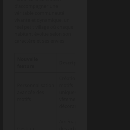
d’accompagner une
véritable communauté
vivante et dynamique, un
réel petit village où chaque
habitant évolue selon son
caractère et ses envies.
Nouvelle
Impact sur le
Description
feature
gameplay
Création de
Renforce la
Personnalisation
motifs
créativité et
avancée des
uniques pour
l’expression
motifs
vêtements et
personnelle
décorations
Offre un
Aménagement
contrôle total
Gestion
des arbres,