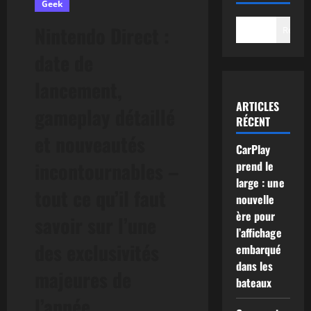
Geek
Nintendo Direct :
Recher
date de
lancement,
ARTICLES
gameplay détaillé
RÉCENT
et nouveautés
CarPlay
incontournables –
prend le
large : une
tout ce qu’il faut
nouvelle
ère pour
savoir sur l’une
l’affichage
des exclusivités
embarqué
dans les
majeures de
bateaux
l’année