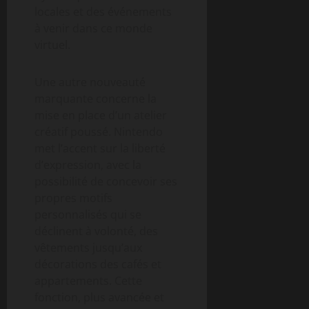
locales et des événements
à venir dans ce monde
virtuel.
Une autre nouveauté
marquante concerne la
mise en place d’un atelier
créatif poussé. Nintendo
met l’accent sur la liberté
d’expression, avec la
possibilité de concevoir ses
propres motifs
personnalisés qui se
déclinent à volonté, des
vêtements jusqu’aux
décorations des cafés et
appartements. Cette
fonction, plus avancée et