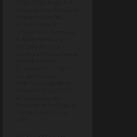
créations, qu’il s’agisse de
motifs personnalisés ou de
mises en place d’îles,
alimente un cercle
vertueux de communauté
et d’engagement. Ce
Nintendo Direct a ainsi
permis à la firme japonaise
de réaffirmer son
positionnement unique en
tant qu’éditeur et
développeur capable de
renouveler des franchises
en les adaptant aux
évolutions technologiques
tout en respectant leur
ADN.
En s’appuyant sur des