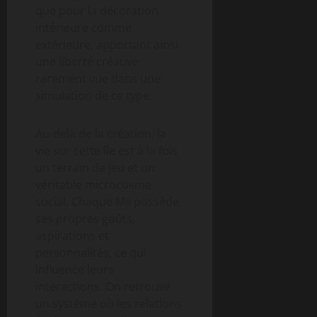
que pour la décoration
intérieure comme
extérieure, apportant ainsi
une liberté créative
rarement vue dans une
simulation de ce type.
Au-delà de la création, la
vie sur cette île est à la fois
un terrain de jeu et un
véritable microcosme
social. Chaque Mii possède
ses propres goûts,
aspirations et
personnalités, ce qui
influence leurs
interactions. On retrouve
un système où les relations