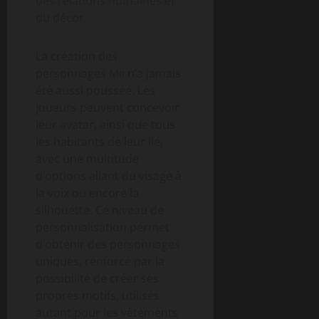
des relations humaines et
du décor.
La création des
personnages Mii n’a jamais
été aussi poussée. Les
joueurs peuvent concevoir
leur avatar, ainsi que tous
les habitants de leur île,
avec une multitude
d’options allant du visage à
la voix ou encore la
silhouette. Ce niveau de
personnalisation permet
d’obtenir des personnages
uniques, renforcé par la
possibilité de créer ses
propres motifs, utilisés
autant pour les vêtements