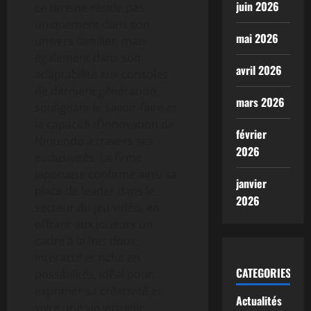
juin 2026
ce titre ne réside pas
uniquement dans son
mai 2026
univers familier, mais
également dans son
avril 2026
adaptabilité aux consoles
de dernière génération,
mars 2026
soulignant le savoir-faire et
la capacité d’innovation de
février
Nintendo à travers ses
2026
exclusivités. La firme
japonaise confirme ainsi sa
janvier
place de leader dans le
2026
secteur du jeu vidéo, en
offrant aux joueurs un
cadre à la fois doux,
interactif et riche en
CATEGORIES
possibilités, idéal pour
exprimer sa créativité et
Actualités
vivre une vie virtuelle