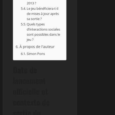
2013 ?
Le jeu bénéficiera-t-il
de mises à jour après
sa sortie ?
Quels types
d’interactions sociales
sont possibles dans le
jeu ?
À propos de l'auteur
Simon Pons
Date de
lancement
officielle et
contexte de
sortie du