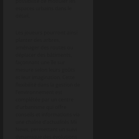
possibilité de moduler les
espaces urbains dans le
détail.
Les joueurs pourront ainsi
planter des arbres,
aménager des routes ou
déplacer des bâtiments,
façonnant une île sur
mesure selon leurs goûts
et leur imagination. Cette
flexibilité dans la gestion de
l’environnement est
complétée par un centre
d’urbanisme qui offre
conseils et informations via
une chaîne d’actualités Mii
News, permettant un suivi
dynamique des évolutions