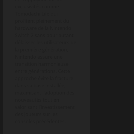
exclusivités comme
Tomodachi Life qui
profitent pleinement du
hardware de la Nintendo
Switch 2 sans pour autant
délaisser les utilisateurs de
la première génération,
Nintendo assure une
transition harmonieuse
entre générations. Cette
approche évite la fracture
dans sa base installée,
maximisant l’adoption des
nouveautés tout en
valorisant l’investissement
des joueurs sur les
consoles précédentes.