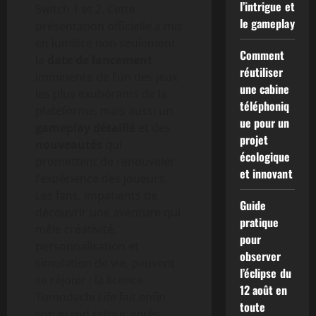
l’intrigue et
Switch 1 et 2. Cette
le gameplay
présentation officielle a mis
en lumière non seulement
Comment
la
date de lancement
réutiliser
imminente de l’un des jeux
une cabine
les plus exubérants de la
téléphoniq
plateforme, mais aussi un
ue pour un
gameplay détaillé
et des
projet
nouveautés
qui
écologique
promettent de renouveler
et innovant
l’expérience des joueurs.
Les fans, impatients de
Guide
découvrir une aventure qui
pratique
mêle créativité,
pour
personnalisation et
observer
simulation de vie, peuvent
l’éclipse du
se réjouir : la licence
12 août en
Tomodachi Life fait enfin
toute
son grand retour après