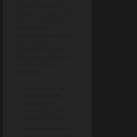
communs, permettant
d’investir un univers où le
souci du détail prend toute
son importance. Ce
gameplay riche combine
ainsi créativité,
socialisation et gestion,
créant une expérience à la
fois divertissante et
captivante.
Personnalisation
poussée des Mii
:
visages, voix,
morphologie, motifs
créés par le joueur
Interaction sociale
riche
: amitié, romance,