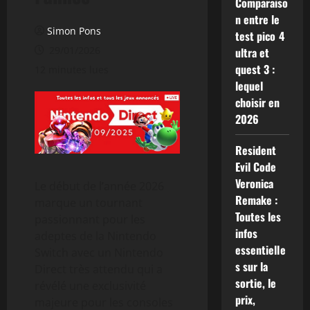
Comparaiso
n entre le
Simon Pons
test pico 4
29/01/2026
ultra et
quest 3 :
12 minutes lues
lequel
choisir en
2026
Resident
Evil Code
Veronica
Le début de l’année 2026
Remake :
marque un tournant
Toutes les
passionnant pour les
infos
adeptes de la Nintendo
essentielle
Switch avec un Nintendo
s sur la
Direct très attendu qui a
sortie, le
révélé une exclusivité
prix,
majeure pour les consoles