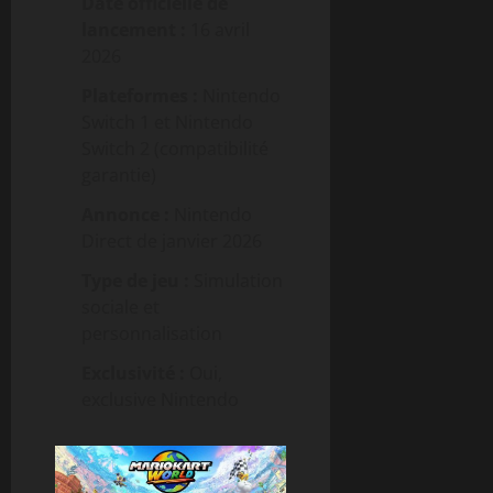
Date officielle de
lancement :
16 avril
2026
Plateformes :
Nintendo
Switch 1 et Nintendo
Switch 2 (compatibilité
garantie)
Annonce :
Nintendo
Direct de janvier 2026
Type de jeu :
Simulation
sociale et
personnalisation
Exclusivité :
Oui,
exclusive Nintendo