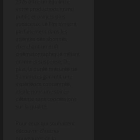
2026 offre un équilibre
entre productions grand
public et projets plus
audacieux. Le film s’inscrit
parfaitement dans les
attentes des abonnés
cherchant un drift
cinématographique mêlant
drame et suspense. De
plus, la durée mesurée de
90 minutes garantit une
expérience concentrée,
idéale pour une soirée
détente sans concessions
sur la qualité.
Pour ceux qui souhaitent
découvrir d’autres
nouveautés de la