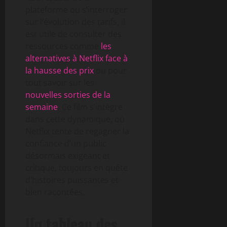
plateforme ou s’interroger
sur l’évolution des tarifs, il
est utile de consulter des
ressources comme
les
alternatives à Netflix face à
la hausse des prix
ou pour
tout savoir sur les
nouvelles sorties de la
semaine
. Ce film s’intègre
dans cette dynamique, où
Netflix tente de regagner la
confiance d’un public
désormais exigeant et
critique, toujours en quête
d’histoires puissantes et
bien racontées.
Un tableau des