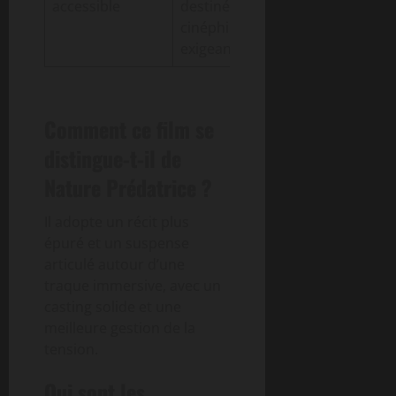
accessible
destinée aux
cinéphiles
exigeants
Comment ce film se
distingue-t-il de
Nature Prédatrice ?
Il adopte un récit plus
épuré et un suspense
articulé autour d’une
traque immersive, avec un
casting solide et une
meilleure gestion de la
tension.
Qui sont les