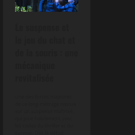
Le suspense et
le jeu du chat et
de la souris : une
mécanique
revitalisée
Une des forces majeures
de ce long-métrage repose
sur un suspense maîtrisé,
qui joue habilement avec
les codes du thriller et du
survival. Dès le début,