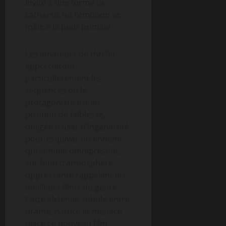
invite à une forme de
catharsis où l’émotion se
mêle à la peur primale.
Les amateurs de thriller
apprécieront
particulièrement les
séquences où le
protagoniste est en
position de faiblesse,
obligée d’user d’ingéniosité
pour esquiver un ennemi
qui semble omniprésent,
sur fond d’atmosphère
oppressante rappelant les
meilleurs films du genre.
Cette alchimie subtile entre
drame, nature et menace
place ce nouveau film