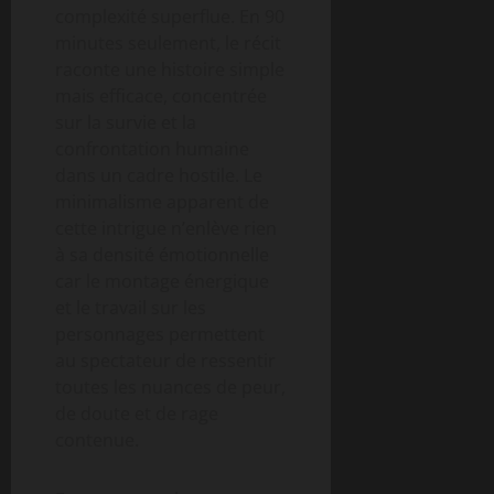
complexité superflue. En 90
minutes seulement, le récit
raconte une histoire simple
mais efficace, concentrée
sur la survie et la
confrontation humaine
dans un cadre hostile. Le
minimalisme apparent de
cette intrigue n’enlève rien
à sa densité émotionnelle
car le montage énergique
et le travail sur les
personnages permettent
au spectateur de ressentir
toutes les nuances de peur,
de doute et de rage
contenue.