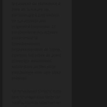
la capacité du réalisateur à
faire de la nature un
personnage à part entière,
ce qui apporte une
originalité bienvenue. La
performance des acteurs,
notamment la
transformation
impressionnante de Taron
Egerton, fait office de point
d’ancrage émotionnel
solide dans un film où la
psychologie tient une place
majeure.
Ce renouveau s’inscrit dans
une stratégie plus large de
Netflix, dont la sélection en