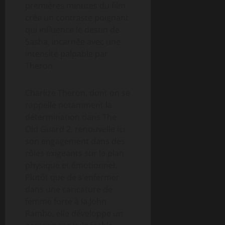
premières minutes du film
crée un contraste poignant
qui influence le destin de
Sasha, incarnée avec une
intensité palpable par
Theron.
Charlize Theron, dont on se
rappelle notamment la
détermination dans The
Old Guard 2, renouvelle ici
son engagement dans des
rôles exigeants sur le plan
physique et émotionnel.
Plutôt que de s’enfermer
dans une caricature de
femme forte à la John
Rambo, elle développe un