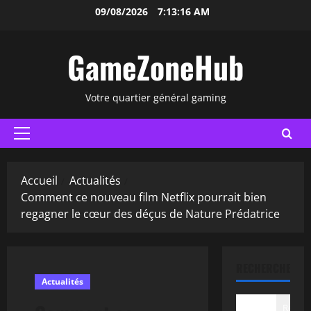
Aller
09/08/2026
7:13:17 AM
au
contenu
GameZoneHub
Votre quartier général gaming
Menu
principal
Accueil
Actualités
Comment ce nouveau film Netflix pourrait bien
regagner le cœur des déçus de Nature Prédatrice
RECHERCHER
Actualités
Recher