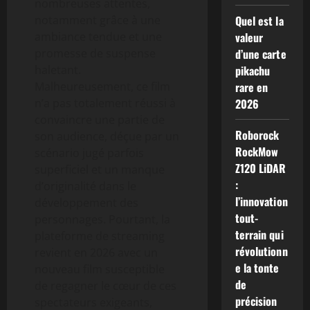
nombreuses attentes,
notamment grâce à une
Quel est la
ambiance tendue et une
valeur
promesse de suspense
d’une carte
haletant.
pikachu
Malheureusement, ce film
rare en
n’a pas totalement réussi à
2026
convaincre une partie de
Roborock
son audience, déçue par un
RockMow
scénario jugé parfois
Z120 LiDAR
superficiel et un manque
:
d’originalité dans le
l’innovation
développement des
tout-
personnages. Pourtant, la
terrain qui
plateforme de streaming
révolutionn
revient en 2026 avec un
e la tonte
nouveau film susceptible
de
de regagner le cœur de ces
précision
spectateurs exigeants,