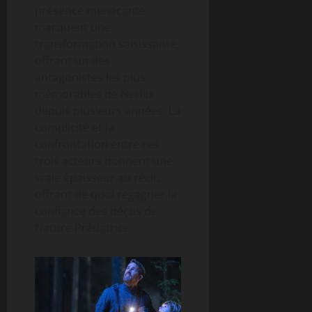
présence menaçante
marquent une
transformation saisissante,
offrant un des
antagonistes les plus
mémorables de Netflix
depuis plusieurs années. La
complicité et la
confrontation entre ces
trois acteurs donnent une
vraie épaisseur au récit,
offrant de quoi regagner la
confiance des déçus de
Nature Prédatrice.