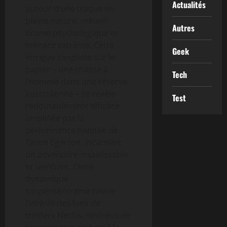
Actualités
autour d’une traque en
pleine nature, mêlant
Autres
drame psychologique et
menace extrême. Cette
Geek
intrigue simpliste sur le
papier – une chasse à
Tech
l’homme dans une réserve
australienne – se révèle
Test
redoutablement efficace,
amplifiée par la
performance habitée de
Taron Egerton, incarnant
un adversaire insaisissable
et terrifiant. Cette
dynamique
suspense/drame ravive
l’intérêt des fans de
thrillers Netflix, désireux de