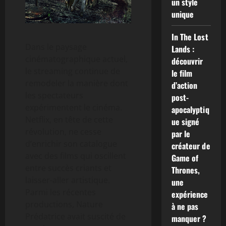
un style
unique
In The Lost
Dans le paysage
Lands :
cinématographique actuel,
découvrir
le streaming continue de
le film
remodeler la manière dont
d’action
les spectateurs
post-
expérimentent le cinéma.
apocalyptiq
Netflix, en tête de cette
ue signé
révolution, ne cesse
par le
d’enrichir son catalogue
créateur de
avec des films qui oscillent
Game of
entre succès criants et
Thrones,
laisser-aller artistique.
une
Parmi les récentes
expérience
productions, Nature
à ne pas
Prédatrice avait suscité de
manquer ?