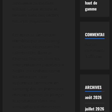
haut de
amoureux de thrillers
gamme
mêlant survie, drame et
tension dans des décors
naturels majestueux.
COMMENTAIRE
Cet opus se démarque
d’emblée par son casting
Aucun
attachant, réunissant les
commentaire
talents d’Eric Bana et
à afficher.
Charlize Theron, dont les
interprétations passées sur
Netflix ont enthousiasmé
les amateurs. Leur
apparence commune en
ARCHIVES
camping dès les premières
minutes permet de plonger
août 2026
le spectateur dans une
atmosphère d’immersion
juillet 2026