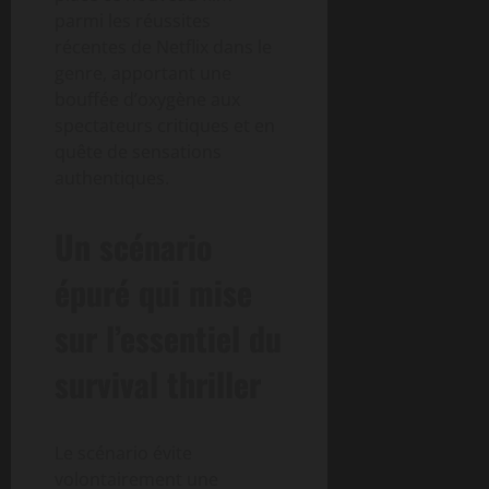
parmi les réussites
récentes de Netflix dans le
genre, apportant une
bouffée d’oxygène aux
spectateurs critiques et en
quête de sensations
authentiques.
Un scénario
épuré qui mise
sur l’essentiel du
survival thriller
Le scénario évite
volontairement une