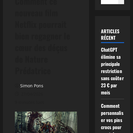
Comment ce
nouveau film
Netflix pourrait
ARTICLES
bien regagner le
RÉCENT
cœur des déçus
ChatGPT
de Nature
élimine sa
principale
Prédatrice
restriction
sans coûter
23 € par
Simon Pons
mois
27/04/2026
9 minutes lues
Comment
personnalis
er vos pins
crocs pour