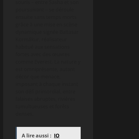
souris – entre Sasha et son
poursuivant – se déroule
ensuite sans temps morts
grâce à une mise en scène
dynamique signée Baltasar
Kormákur, réalisateur
habitué aux sensations
fortes avec des œuvres
comme Everest. La nature y
est omniprésente, autant
décor que menace,
imposant à chaque instant
son défi primordial, entre
falaises abruptes, rivières
tumultueuses et forêts
denses.
A lire aussi :
IO