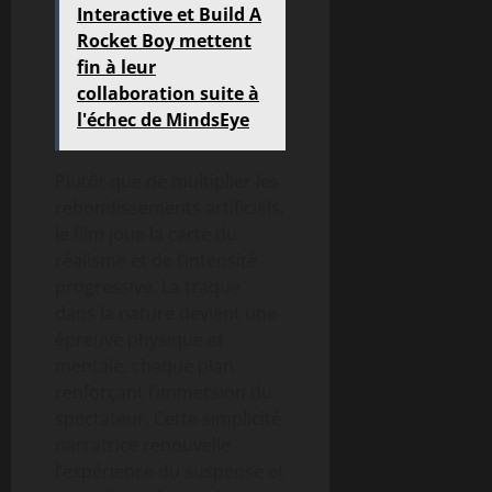
Interactive et Build A
Rocket Boy mettent
fin à leur
collaboration suite à
l'échec de MindsEye
Plutôt que de multiplier les
rebondissements artificiels,
le film joue la carte du
réalisme et de l’intensité
progressive. La traque
dans la nature devient une
épreuve physique et
mentale, chaque plan
renforçant l’immersion du
spectateur. Cette simplicité
narratrice renouvelle
l’expérience du suspense et