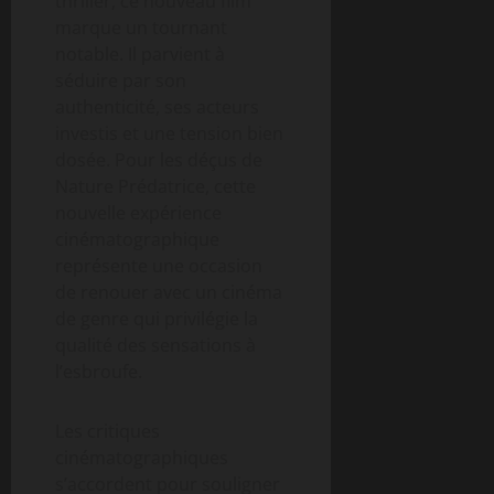
thriller, ce nouveau film
marque un tournant
notable. Il parvient à
séduire par son
authenticité, ses acteurs
investis et une tension bien
dosée. Pour les déçus de
Nature Prédatrice, cette
nouvelle expérience
cinématographique
représente une occasion
de renouer avec un cinéma
de genre qui privilégie la
qualité des sensations à
l’esbroufe.
Les critiques
cinématographiques
s’accordent pour souligner