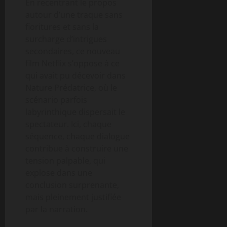
En recentrant le propos
autour d’une traque sans
fioritures et sans la
surcharge d’intrigues
secondaires, ce nouveau
film Netflix s’oppose à ce
qui avait pu décevoir dans
Nature Prédatrice, où le
scénario parfois
labyrinthique dispersait le
spectateur. Ici, chaque
séquence, chaque dialogue
contribue à construire une
tension palpable, qui
explose dans une
conclusion surprenante,
mais pleinement justifiée
par la narration.