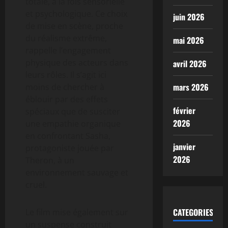
totale, à la fois sensorielle
et psychologique. Ce choix
juin 2026
de mise en scène, proche
du réalisme extrême,
mai 2026
rappelle l’engagement
physique des acteurs dans
avril 2026
leurs rôles. Il s’agit ici
mars 2026
moins de chercher à
éblouir par des effets
février
spéciaux que de susciter
2026
une empathie organique
en confrontant Sasha,
janvier
protagoniste jouée par
2026
Theron, à un
environnement sauvage et
cruel.
CATEGORIES
Le film mise également sur
un suspense construit