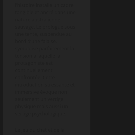
l’histoire installe un cadre
tangible et ancré dans une
nature australienne
sauvage. Le prologue sous
une tente, suspendue au
bord d’une falaise,
symbolise parfaitement la
tension à laquelle la
protagoniste est
continuellement
confrontée. Cette
introduction stressante et
immersive évoque non
seulement un vertige
physique mais aussi un
vertige psychologique.
Le jeu du chat et de la