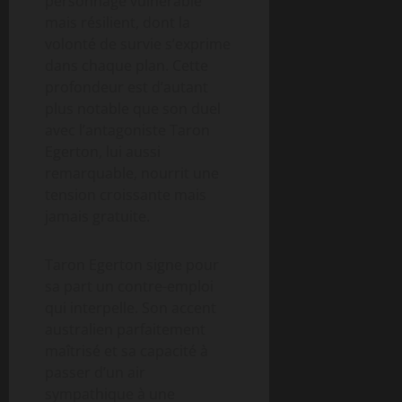
personnage vulnérable
mais résilient, dont la
volonté de survie s’exprime
dans chaque plan. Cette
profondeur est d’autant
plus notable que son duel
avec l’antagoniste Taron
Egerton, lui aussi
remarquable, nourrit une
tension croissante mais
jamais gratuite.
Taron Egerton signe pour
sa part un contre-emploi
qui interpelle. Son accent
australien parfaitement
maîtrisé et sa capacité à
passer d’un air
sympathique à une