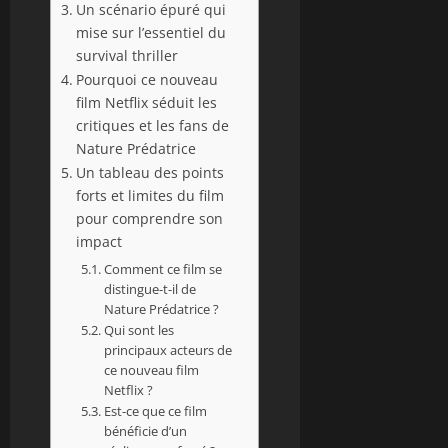
Un scénario épuré qui
mise sur l’essentiel du
survival thriller
Pourquoi ce nouveau
film Netflix séduit les
critiques et les fans de
Nature Prédatrice
Un tableau des points
forts et limites du film
pour comprendre son
impact
Comment ce film se
distingue-t-il de
Nature Prédatrice ?
Qui sont les
principaux acteurs de
ce nouveau film
Netflix ?
Est-ce que ce film
bénéficie d’un