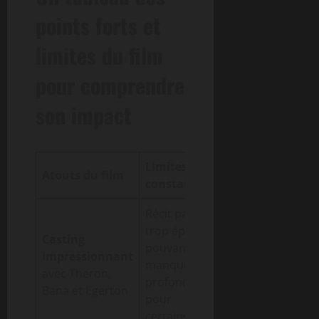
points forts et
limites du film
pour comprendre
son impact
Limites
Atouts du film
constatées
Récit parfois
trop épuré,
Casting
pouvant
impressionnant
manquer de
avec Theron,
profondeur
Bana et Egerton
pour
certains