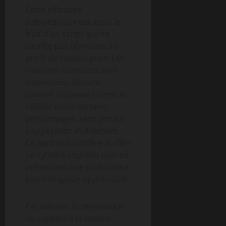
Cette efficacité
scénaristique est aussi le
fruit d’un script qui ne
sacrifie pas l’émotion au
profit de l’action pure. Les
relations humaines sont
esquissées, laissant
deviner un passé commun
difficile entre certains
personnages, sans jamais
s’appesantir inutilement.
Ce parti pris confère au film
un rythme soutenu tout en
préservant une profondeur
psychologique appréciable.
Par ailleurs, la thématique
du rapport à la nature