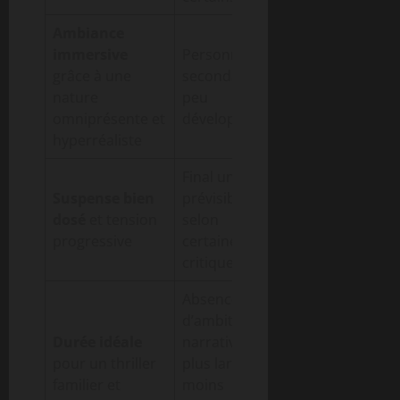
Ambiance
immersive
Personnages
grâce à une
secondaires
nature
peu
omniprésente et
développés
hyperréaliste
Final un peu
Suspense bien
prévisible
dosé
et tension
selon
progressive
certaines
critiques
Absence
d’ambition
Durée idéale
narrative
pour un thriller
plus large,
familier et
moins