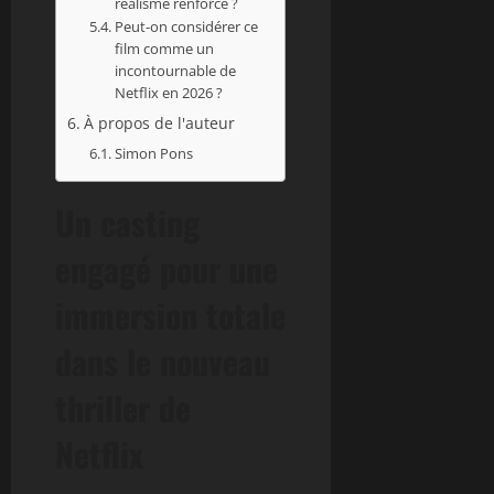
réalisme renforcé ?
Peut-on considérer ce
film comme un
incontournable de
Netflix en 2026 ?
À propos de l'auteur
Simon Pons
Un casting
engagé pour une
immersion totale
dans le nouveau
thriller de
Netflix