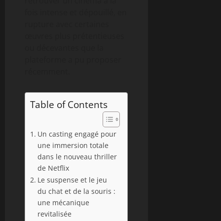
retrouver un cinéma à la
fois intense et dépouillé, en
rupture avec certaines
œuvres plus prétentieuses
ou décevantes que la
plateforme a pu proposer
récemment.
Table of Contents
Un casting engagé pour
une immersion totale
dans le nouveau thriller
de Netflix
Le suspense et le jeu
du chat et de la souris :
une mécanique
revitalisée