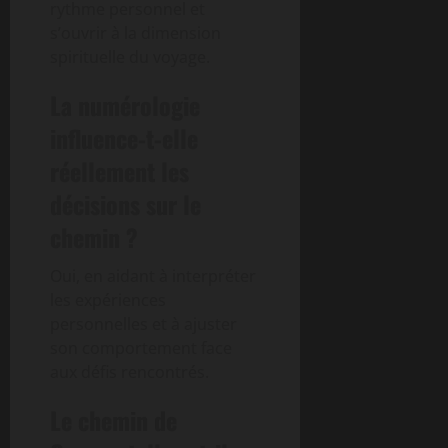
rythme personnel et
s’ouvrir à la dimension
spirituelle du voyage.
La numérologie
influence-t-elle
réellement les
décisions sur le
chemin ?
Oui, en aidant à interpréter
les expériences
personnelles et à ajuster
son comportement face
aux défis rencontrés.
Le chemin de