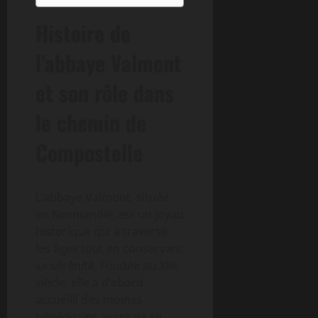
Histoire de
l’abbaye Valmont
et son rôle dans
le chemin de
Compostelle
L’abbaye Valmont, située
en Normandie, est un joyau
historique qui a traversé
les âges tout en conservant
sa sérénité. Fondée au XIIe
siècle, elle a d’abord
accueilli des moines
bénédictins avant de se