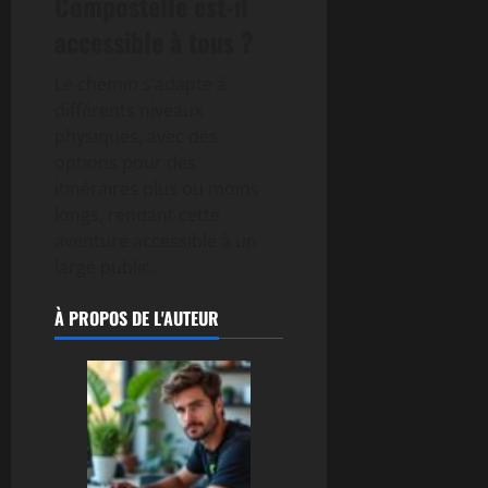
Compostelle est-il
accessible à tous ?
Le chemin s’adapte à
différents niveaux
physiques, avec des
options pour des
itinéraires plus ou moins
longs, rendant cette
aventure accessible à un
large public.
À PROPOS DE L'AUTEUR