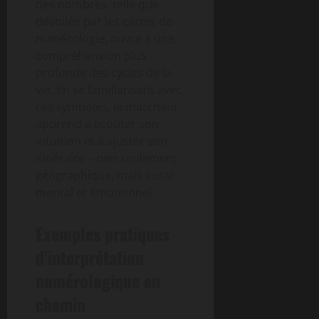
des nombres, telle que
dévoilée par les cartes de
numérologie, ouvre à une
compréhension plus
profonde des cycles de la
vie. En se familiarisant avec
ces symboles, le marcheur
apprend à écouter son
intuition et à ajuster son
itinéraire – non seulement
géographique, mais aussi
mental et émotionnel.
Exemples pratiques
d’interprétation
numérologique en
chemin