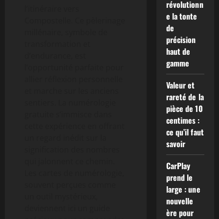
révolutionn
l’itinéraire vers
e la tonte
Compostelle. Ce pèlerinage
de
millénaire, symbole de
précision
transformation et
haut de
d’endurance, est
gamme
l’opportunité parfaite pour
allier réflexion personnelle
Valeur et
et marche sur les anciens
rareté de la
sentiers. La numérologie
pièce de 10
gratuite s’immisce dans
centimes :
cette expérience en offrant
ce qu’il faut
un regard inédit sur la
savoir
signification des nombres
qui jalonnent ce chemin.
CarPlay
Les cartes de numérologie,
prend le
souvent perçues comme
large : une
un outil mystérieux,
nouvelle
deviennent ici un guide
ère pour