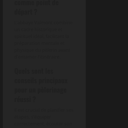
comme point de
départ ?
L’abbaye Valmont combine
un cadre historique et
spirituel idéal, facilitant la
préparation mentale et
physique du pèlerin avant
d’entamer l’itinéraire.
Quels sont les
conseils principaux
pour un pèlerinage
réussi ?
Il est crucial de planifier ses
étapes, s’équiper
correctement, écouter son