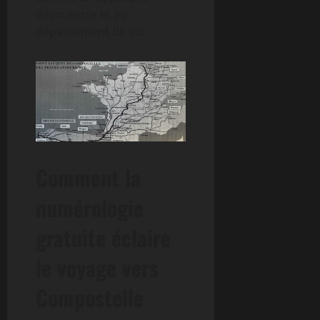
découverte et au
dépassement de soi.
Comment la
numérologie
gratuite éclaire
le voyage vers
Compostelle