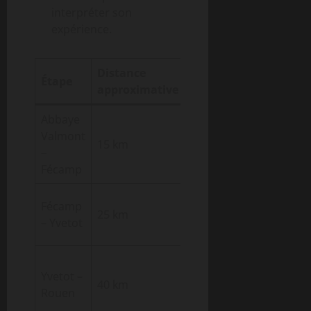
interpréter son
expérience.
Distance
Temps
Étape
Caractéristi
approximative
moyen
Abbaye
Sentiers côti
Valmont
15 km
4 h
vues
–
panoramiqu
Fécamp
Traverse des
Fécamp
25 km
6 h
campagnes
– Yvetot
normandes
10 h
Yvetot –
(réparti
Ville historiq
40 km
Rouen
sur 2
et culturelle
jours)