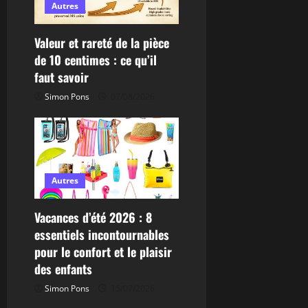
a
Autres
r
Valeur et rareté de la pièce
de 10 centimes : ce qu’il
t
faut savoir
i
Simon Pons
07/08/2026
c
l
e
Autres
Vacances d’été 2026 : 8
essentiels incontournables
pour le confort et le plaisir
des enfants
Simon Pons
15/07/2026