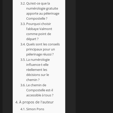
Qu’est-ce que la
numérologie gratuite
apporte au pèlerinage
Compostelle ?
Pourquoi choisir
l’abbaye Valmont
comme point de
départ ?
Quels sont les conseils
principaux pour un
pèlerinage réussi ?
La numérologie
influence-t-elle
réellement les
décisions sur le
chemin ?
Le chemin de
Compostelle est-il
accessible à tous ?
À propos de l'auteur
Simon Pons