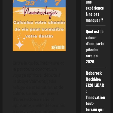
une
expérience
à ne pas
manquer ?
Quel est la
valeur
d’une carte
pikachu
rare en
2026
Entre la quête intérieure et
le parcours concret, un
Roborock
voyage spirituel débute à
RockMow
l’abbaye Valmont, jadis
Z120 LiDAR
refuge de méditation et de
:
calme. Ce lieu, empreint
l’innovation
d’une histoire riche et
tout-
apaisante, invite désormais
terrain qui
à une aventure nouvelle :