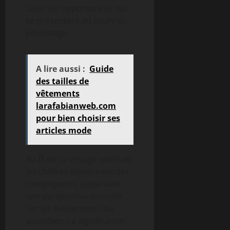
saisir les opportunités qui
se présentent au cours du
pèlerinage.
A lire aussi :
Guide
des tailles de
vêtements
larafabianweb.com
pour bien choisir ses
articles mode
Au fil de ce voyage spirituel,
les chiffres deviennent des
compagnons, apportant
une perspective nouvelle
sur les événements du
quotidien. La signification