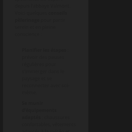
depuis l’abbaye Valmont.
Voici quelques
conseils
pèlerinage
pour partir
serein et en pleine
conscience :
Planifier les étapes
:
prévoir des pauses
régulières pour
s’immerger dans le
paysage et se
reconnecter avec soi-
même.
Se munir
d’équipements
adaptés
: chaussures
confortables, vêtements
adaptés à la météo et