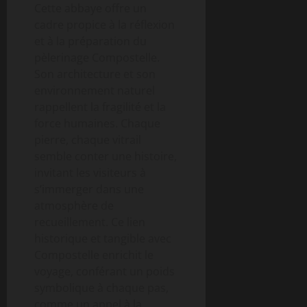
Cette abbaye offre un
cadre propice à la réflexion
et à la préparation du
pèlerinage Compostelle.
Son architecture et son
environnement naturel
rappellent la fragilité et la
force humaines. Chaque
pierre, chaque vitrail
semble conter une histoire,
invitant les visiteurs à
s’immerger dans une
atmosphère de
recueillement. Ce lien
historique et tangible avec
Compostelle enrichit le
voyage, conférant un poids
symbolique à chaque pas,
comme un appel à la