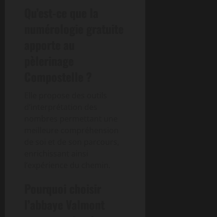
Qu’est-ce que la
numérologie gratuite
apporte au
pèlerinage
Compostelle ?
Elle propose des outils
d’interprétation des
nombres permettant une
meilleure compréhension
de soi et de son parcours,
enrichissant ainsi
l’expérience du chemin.
Pourquoi choisir
l’abbaye Valmont