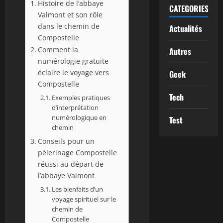
Histoire de l’abbaye
CATEGORIES
Valmont et son rôle
dans le chemin de
Actualités
Compostelle
Comment la
Autres
numérologie gratuite
éclaire le voyage vers
Geek
Compostelle
Tech
Exemples pratiques
d’interprétation
numérologique en
Test
chemin
Conseils pour un
pèlerinage Compostelle
réussi au départ de
l’abbaye Valmont
Les bienfaits d’un
voyage spirituel sur le
chemin de
Compostelle