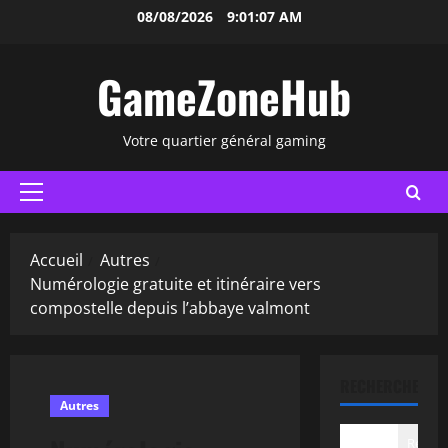
Aller
08/08/2026
9:01:08 AM
au
contenu
GameZoneHub
Votre quartier général gaming
Menu
principal
Accueil
Autres
Numérologie gratuite et itinéraire vers
compostelle depuis l’abbaye valmont
RECHERCHER
Autres
Recher