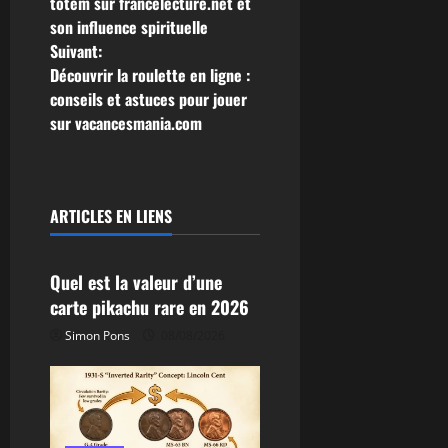
a
totem sur francelecture.net et
son influence spirituelle
v
Suivant:
Découvrir la roulette en ligne :
i
conseils et astuces pour jouer
g
sur vacancesmania.com
a
t
ARTICLES EN LIENS
Autres
i
Quel est la valeur d’une
o
carte pikachu rare en 2026
n
Simon Pons
08/08/2026
d
’