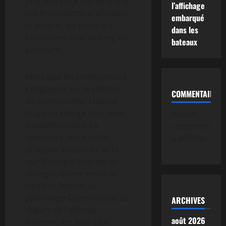
précieux pour comprendre
l’affichage
ses motivations profondes
embarqué
et éclairer les choix qui
dans les
s’imposent tout au long du
bateaux
parcours.
Alors que les randonneurs
s’engagent sur le chemin
COMMENTAIRE
de Compostelle, chaque
étape se charge d’un sens
Aucun
supplémentaire. La
commentaire
rencontre entre cette
à afficher.
pratique ancestrale et la
numérologie favorise un
dialogue intime entre le
corps et l’esprit. Le
pèlerinage Compostelle, au
ARCHIVES
départ de l’abbaye
août 2026
Valmont, est bien plus