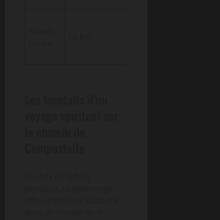
14 h
Parcours
Rouen –
(réparti
60 km
spirituel et
Lisieux
sur 3
naturel
jours)
Les bienfaits d’un
voyage spirituel sur
le chemin de
Compostelle
Au-delà de l’effort
physique, ce pèlerinage
offre une pause salutaire
dans un monde où le