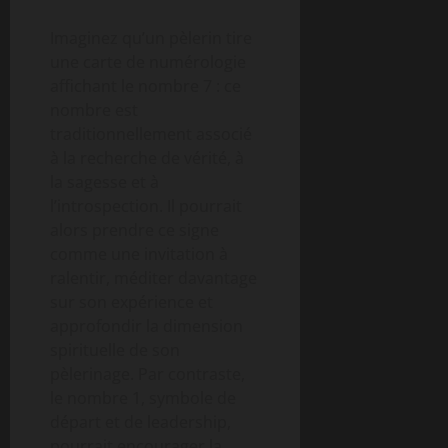
Imaginez qu’un pèlerin tire
une carte de numérologie
affichant le nombre 7 : ce
nombre est
traditionnellement associé
à la recherche de vérité, à
la sagesse et à
l’introspection. Il pourrait
alors prendre ce signe
comme une invitation à
ralentir, méditer davantage
sur son expérience et
approfondir la dimension
spirituelle de son
pèlerinage. Par contraste,
le nombre 1, symbole de
départ et de leadership,
pourrait encourager la