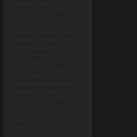
transformer en un havre
de paix pour les pèlerins.
Son influence sur le chemin
de Compostelle s’est
renforcée au fil des siècles,
devenant un point de
départ privilégié pour ceux
qui souhaitent s’engager
sur cette route sacrée.
L’abbaye n’est pas
seulement un lieu religieux,
mais un carrefour entre
passé et présent, où les
traditions spirituelles
s’entremêlent avec les
aspirations modernes de
quête de soi.