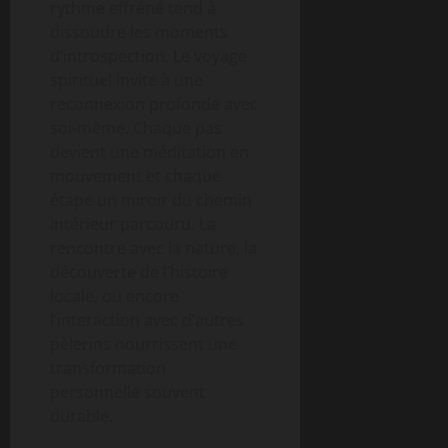
rythme effréné tend à
dissoudre les moments
d’introspection. Le voyage
spirituel invite à une
reconnexion profonde avec
soi-même. Chaque pas
devient une méditation en
mouvement et chaque
étape un miroir du chemin
intérieur parcouru. La
rencontre avec la nature, la
découverte de l’histoire
locale, ou encore
l’interaction avec d’autres
pèlerins nourrissent une
transformation
personnelle souvent
durable.