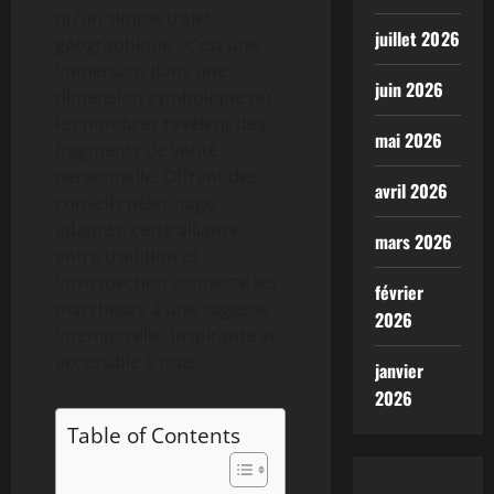
qu’un simple trajet
juillet 2026
géographique : c’est une
immersion dans une
juin 2026
dimension symbolique où
les nombres révèlent des
mai 2026
fragments de vérité
personnelle. Offrant des
avril 2026
conseils pèlerinage
adaptés, cette alliance
mars 2026
entre tradition et
introspection connecte les
février
marcheurs à une sagesse
2026
intemporelle, inspirante et
accessible à tous.
janvier
2026
Table of Contents