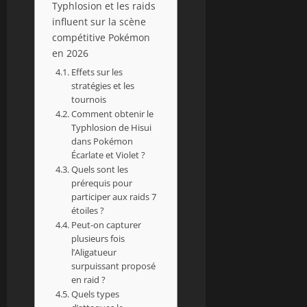
Typhlosion et les raids
influent sur la scène
compétitive Pokémon
en 2026
Effets sur les
stratégies et les
tournois
Comment obtenir le
Typhlosion de Hisui
dans Pokémon
Écarlate et Violet ?
Quels sont les
prérequis pour
participer aux raids 7
étoiles ?
Peut-on capturer
plusieurs fois
l’Aligatueur
surpuissant proposé
en raid ?
Quels types