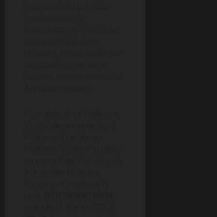
incontesté du jeu vidéo
Pokémon lors de
l’International d’Amérique
Latine en 2025. Cette
créature, remarquable par
son double type Feu et
Spectre, est une exclusivité
à ne pas manquer.
Pour obtenir ce Pokémon,
il suffit de se connecter à
Pokémon Écarlate ou
Pokémon Violet, d’accéder
au menu Poké Portail, puis
à la section Cadeaux
Mystères. En entrant le
code
EU1C26HEATWAVE
avant le 21 février 2026 à