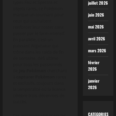
types Feu et Spectre et
juillet 2026
objets rares, ce Pokémon
juin 2026
marque un tournant pour
ceux qui souhaitent
mai 2026
renforcer leur roster sans
passer par le farm intensif.
avril 2026
En parallèle, c’est un
puissant Aligatueur qui
mars 2026
trône dans les raids de fin
de semaine, défi ultime
février
pour tous les passionnés
2026
de
jeu Pokémon
cherchant
à
capturer Pokémon
rares
janvier
et exclusifs, toujours dans
2026
la temporalité où la licence
célèbre trois décennies de
succès.
CATEGORIES
Ces initiatives réduisent les