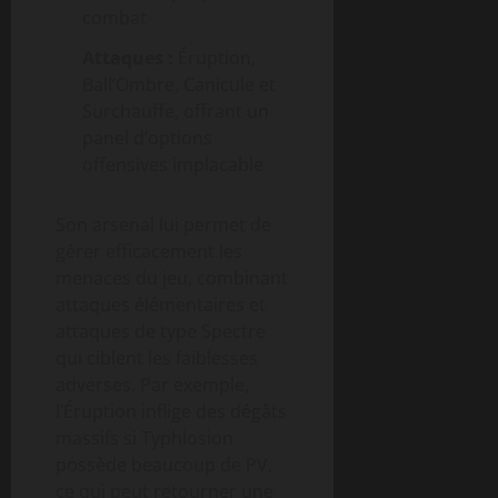
combat
Attaques :
Éruption,
Ball’Ombre, Canicule et
Surchauffe, offrant un
panel d’options
offensives implacable
Son arsenal lui permet de
gérer efficacement les
menaces du jeu, combinant
attaques élémentaires et
attaques de type Spectre
qui ciblent les faiblesses
adverses. Par exemple,
l’Éruption inflige des dégâts
massifs si Typhlosion
possède beaucoup de PV,
ce qui peut retourner une