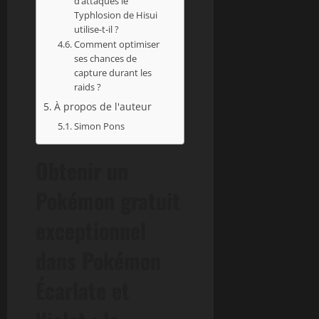
d’attaques le
Typhlosion de Hisui
utilise-t-il ?
Comment optimiser
ses chances de
capture durant les
raids ?
À propos de l'auteur
Simon Pons
Obtenir un
Pokémon gratuit
exceptionnel
dans Pokémon
Écarlate et