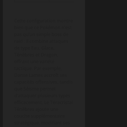
Cette configuration montre
bien que ce Pokémon n’est
pas qu’un simple boss de
raid : il combine attaques
de type Eau, Glace,
Ténèbres et Dragon,
offrant une variété
tactique. Par exemple,
Danse Lames accroît ses
capacités offensives, tandis
que Séisme permet
d’attaquer plusieurs types
efficacement. Le Téracristal
Ténèbres ajoute une
couche supplémentaire
stratégique, modifiant ses