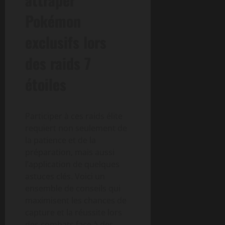
Pokémon
exclusifs lors
des raids 7
étoiles
Participer à ces raids élite
requiert non seulement de
la patience et de la
préparation, mais aussi
l’application de quelques
astuces clés. Voici un
ensemble de conseils qui
maximisent les chances de
capture et la réussite lors
des combats face à des