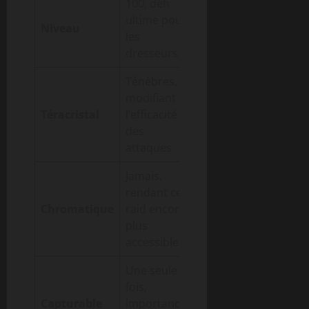
100, défi
ultime pour
Niveau
les
dresseurs
Ténèbres,
modifiant
Téracristal
l’efficacité
des
attaques
Jamais,
rendant ce
Chromatique
raid encore
plus
accessible
Une seule
fois,
Capturable
importance