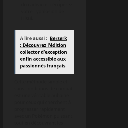
du cadeau et récupérez
votre Typhlosion de
Hisui.
A lire aussi :
Berserk
: Découvrez l'édition
collector d'exception
enfin accessible aux
passionnés français
Cette méthode simple et
sans conditions de combat
est une véritable aubaine
pour ceux qui cherchent à
progresser rapidement
avec un Pokémon puissant,
tout en découvrant les