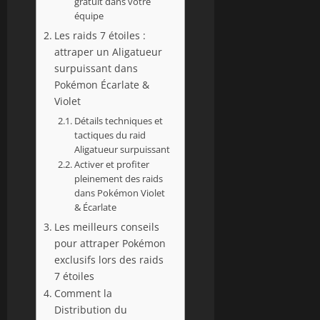
gratuit dans votre
équipe
Les raids 7 étoiles :
attraper un Aligatueur
surpuissant dans
Pokémon Écarlate &
Violet
Détails techniques et
tactiques du raid
Aligatueur surpuissant
Activer et profiter
pleinement des raids
dans Pokémon Violet
& Écarlate
Les meilleurs conseils
pour attraper Pokémon
exclusifs lors des raids
7 étoiles
Comment la
Distribution du