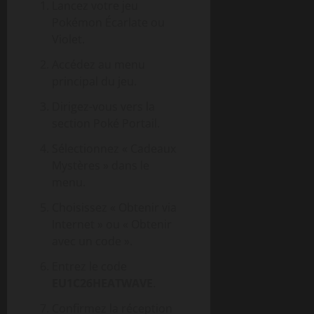
Lancez votre jeu
Pokémon Écarlate ou
Violet.
Accédez au menu
principal du jeu.
Dirigez-vous vers la
section Poké Portail.
Sélectionnez « Cadeaux
Mystères » dans le
menu.
Choisissez « Obtenir via
Internet » ou « Obtenir
avec un code ».
Entrez le code
EU1C26HEATWAVE
.
Confirmez la réception