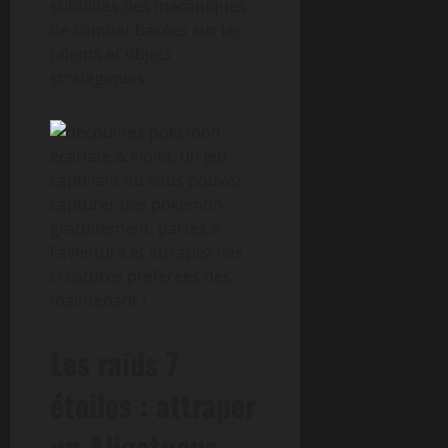
subtilités des mécaniques
de combat basées sur les
talents et objets
stratégiques.
Les raids 7
étoiles : attraper
un Aligatueur