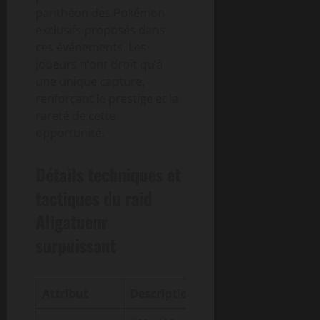
panthéon des Pokémon
exclusifs proposés dans
ces événements. Les
joueurs n’ont droit qu’à
une unique capture,
renforçant le prestige et la
rareté de cette
opportunité.
Détails techniques et
tactiques du raid
Aligatueur
surpuissant
Attribut
Description