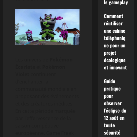
le gameplay
Comment
réutiliser
une cabine
téléphoniq
ue pour un
projet
Les univers de
Pokémon
écologique
Écarlate
et
Pokémon
et innovant
Violet
continuent
Guide
d’enchanter la
pratique
communauté mondiale en
pour
proposant des événements
observer
et des créatures inédites.
l’éclipse du
En cette période marquée
12 août en
par l’effervescence de la
toute
saison compétitive
sécurité
européenne, Game Freak