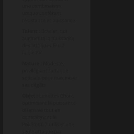
une combinaison
unique conférant
résistance et puissance
Talent :
Brasier, qui
augmente la puissance
des attaques Feu à
faible PV
Nature :
Modeste,
privilégiant l’attaque
spéciale pour maximiser
ses dégâts
Objet :
Lunettes Choix,
optimisant la puissance
offensive tout en
contraignant le
Pokémon à utiliser une
seule attaque par