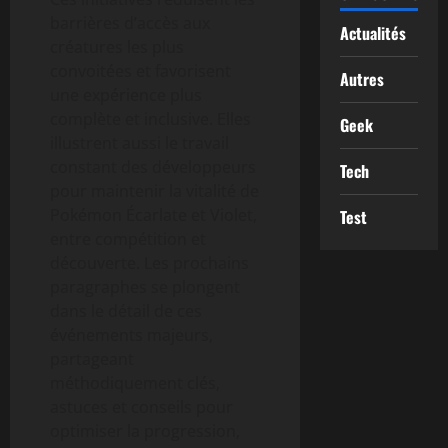
barrières d’accès aux
Actualités
créatures les plus
convoitées et favorisent
Autres
une expérience plus
complète et inclusive. Elles
Geek
illustrent aussi le travail
constant des développeurs
Tech
pour maintenir la vitalité de
Pokémon Écarlate et Violet,
Test
entre compétition et
découverte. Les prochains
paragraphes se plongent
dans le détail de ces
événements majeurs,
partageant
méthodiquement clés,
astuces et conseils pour
optimiser la progression,