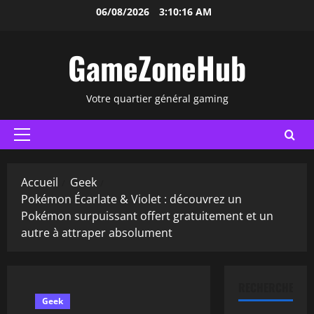
Aller
06/08/2026
3:10:16 AM
au
contenu
GameZoneHub
Votre quartier général gaming
Menu
principal
Accueil
Geek
Pokémon Écarlate & Violet : découvrez un
Pokémon surpuissant offert gratuitement et un
autre à attraper absolument
RECHERCHER
Geek