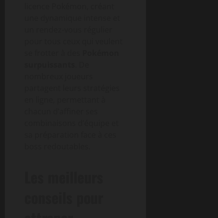
licence Pokémon, créant
une dynamique intense et
un rendez-vous régulier
pour tous ceux qui veulent
se frotter à des
Pokémon
surpuissants
. De
nombreux joueurs
partagent leurs stratégies
en ligne, permettant à
chacun d’affiner ses
combinaisons d’équipe et
sa préparation face à ces
boss redoutables.
Les meilleurs
conseils pour
attraper