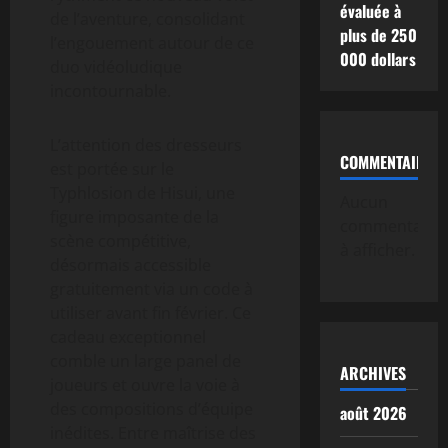
évaluée à
de l’aventure, consolidant
plus de 250
l’engouement autour de ce
000 dollars
duo vidéoludique
incontournable.
L’attention des dresseurs
COMMENTAIRE
est portée sur le
Typhlosion de Hisui, une
Aucun
figure imposante de la
commentaire
scène compétitive,
à afficher.
désormais accessible
gratuitement via un code à
utiliser avant fin février. Ce
cadeau exceptionnel
comble un large panel de
ARCHIVES
joueurs et ouvre la voie à
des compositions d’équipe
août 2026
inédites. Entre maîtrise des