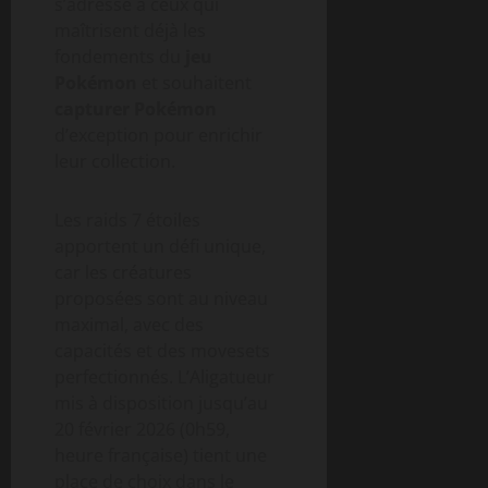
s’adresse à ceux qui
maîtrisent déjà les
fondements du
jeu
Pokémon
et souhaitent
capturer Pokémon
d’exception pour enrichir
leur collection.
Les raids 7 étoiles
apportent un défi unique,
car les créatures
proposées sont au niveau
maximal, avec des
capacités et des movesets
perfectionnés. L’Aligatueur
mis à disposition jusqu’au
20 février 2026 (0h59,
heure française) tient une
place de choix dans le