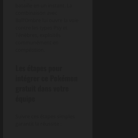
bataille en un instant. La
combinaison avec
Ball’Ombre lui ouvre la voie
contre les types Psy et
Ténèbres, exploités
communément en
compétition.
Les étapes pour
intégrer ce Pokémon
gratuit dans votre
équipe
Suivre ces étapes simples
garantit la réussite :