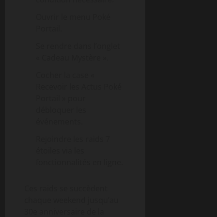
Ouvrir le menu Poké
Portail.
Se rendre dans l’onglet
« Cadeau Mystère ».
Cocher la case «
Recevoir les Actus Poké
Portail » pour
débloquer les
événements.
Rejoindre les raids 7
étoiles via les
fonctionnalités en ligne.
Ces raids se succèdent
chaque weekend jusqu’au
30e anniversaire de la