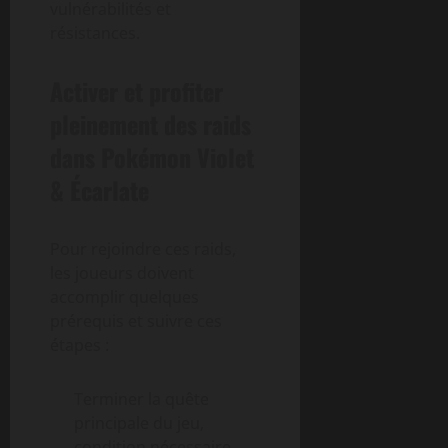
vulnérabilités et
résistances.
Activer et profiter
pleinement des raids
dans Pokémon Violet
& Écarlate
Pour rejoindre ces raids,
les joueurs doivent
accomplir quelques
prérequis et suivre ces
étapes :
Terminer la quête
principale du jeu,
condition nécessaire.