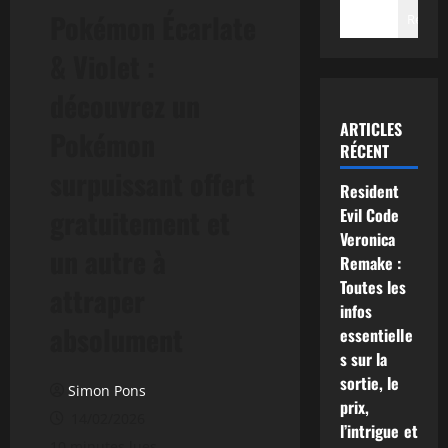
Pokémon Écarlate
Recher
& Violet :
découvrez un
ARTICLES
Pokémon
RÉCENT
surpuissant offert
Resident
gratuitement et
Evil Code
Veronica
un autre à
Remake :
Toutes les
attraper
infos
absolument
essentielle
s sur la
sortie, le
Simon Pons
prix,
14/02/2026
l’intrigue et
10 minutes lues