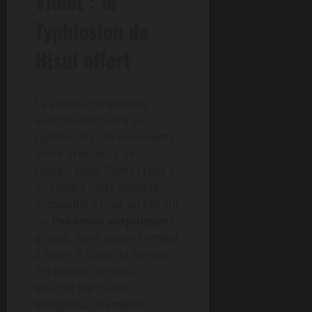
Violet : le
Typhlosion de
Hisui offert
La saison compétitive
européenne vibre au
rythme des affrontements
entre dresseurs de tout
niveau, mais Game Freak a
su rendre cette période
accessible à tous en offrant
un
Pokémon surpuissant
gratuit, sans aucun combat
à livrer. Il s’agit du fameux
Typhlosion de Hisui,
incarné par Yuma
Kinugawa, Champion