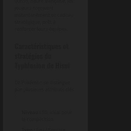
00h59, heure française, les
joueurs reçoivent
instantanément ce cadeau
stratégique, prêt à
renforcer leurs équipes.
Caractéristiques et
stratégies du
Typhlosion de Hisui
Ce Pokémon se distingue
par plusieurs attributs clés
:
Niveau :
50, idéal pour
la compétition
Type :
Feu / Spectre,