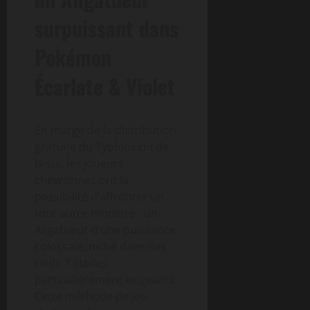
surpuissant dans
Pokémon
Écarlate & Violet
En marge de la distribution
gratuite du Typhlosion de
Hisui, les joueurs
chevronnés ont la
possibilité d’affronter un
tout autre monstre : un
Aligatueur d’une puissance
colossale, niché dans des
raids 7 étoiles
particulièrement exigeants.
Cette méthode de jeu