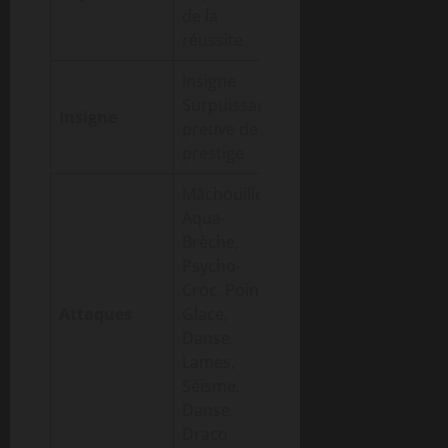
de la
réussite
Insigne
Surpuissant,
Insigne
preuve de
prestige
Mâchouille,
Aqua-
Brèche,
Psycho-
Croc, Poing
Attaques
Glace,
Danse
Lames,
Séisme,
Danse
Draco