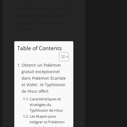
tant pour les vétérans que
pour les novices souhaitant
progresser dans l’univers
d’une saga toujours plus
captivante.
Table of Contents
Obtenir un Pokémon
gratuit exceptionnel
dans Pokémon Écarlate
et Violet : le Typhlosion
de Hisui offert
Caractéristiques et
stratégies du
Typhlosion de Hisui
Les étapes pour
intégrer ce Pokémon