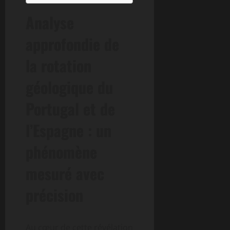
Analyse
approfondie de
la rotation
géologique du
Portugal et de
l’Espagne : un
phénomène
mesuré avec
précision
Au cœur de cette révélation