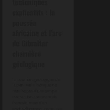
tectoniques
explicatifs : la
poussée
africaine et l’arc
de Gibraltar
charnière
géologique
La rotation géologique de
la péninsule ibérique ne
résulte pas d’une simple
interaction continentale
frontale, mais d’un
enchevêtrement complexe