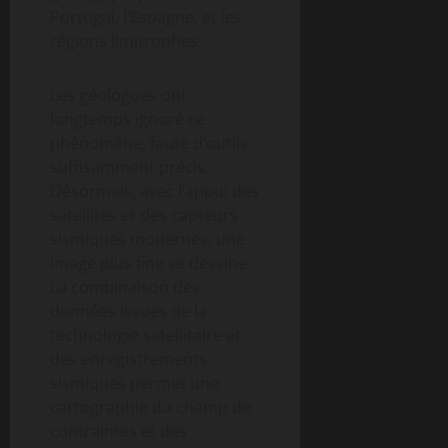
Portugal, l’Espagne, et les
régions limitrophes.
Les géologues ont
longtemps ignoré ce
phénomène, faute d’outils
suffisamment précis.
Désormais, avec l’appui des
satellites et des capteurs
sismiques modernes, une
image plus fine se dessine.
La combinaison des
données issues de la
technologie satellitaire et
des enregistrements
sismiques permet une
cartographie du champ de
contraintes et des