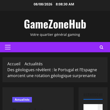
Aller
08/08/2026
8:08:31 AM
au
contenu
GameZoneHub
Votre quartier général gaming
Menu
principal
Accueil
Actualités
Des géologues révèlent : le Portugal et l’Espagne
amorcent une rotation géologique surprenante
RECHERCHER
Actualités
Recher