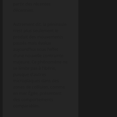
partir des récentes
décennies.
Autrement dit, la péninsule
n’est plus seulement le
produit des mouvements
passés mais évolue
aujourd’hui sous l’effet
d’une nouvelle contrainte
majeure. Ce phénomène ne
se limite pas à l’Ibérie,
puisque d’autres
microplaques dans des
zones de collision, comme
en mer Égée, présentent
des comportements
comparables.