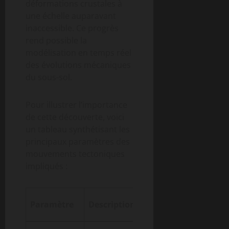
déformations crustales à
une échelle auparavant
inaccessible. Ce progrès
rend possible la
modélisation en temps réel
des évolutions mécaniques
du sous-sol.
Pour illustrer l’importance
de cette découverte, voici
un tableau synthétisant les
principaux paramètres des
mouvements tectoniques
impliqués :
Valeur
Imp
Paramètre
Description
estimée
géo