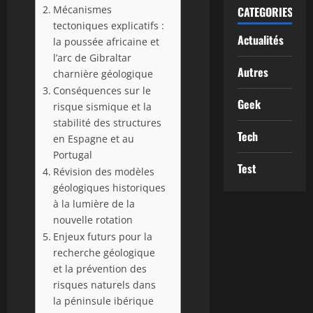
Mécanismes
CATEGORIES
tectoniques explicatifs :
Actualités
la poussée africaine et
l’arc de Gibraltar
Autres
charnière géologique
Conséquences sur le
Geek
risque sismique et la
stabilité des structures
Tech
en Espagne et au
Portugal
Test
Révision des modèles
géologiques historiques
à la lumière de la
nouvelle rotation
Enjeux futurs pour la
recherche géologique
et la prévention des
risques naturels dans
la péninsule ibérique