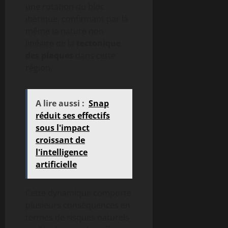
une rotation du bloc
ibérique, confirmant par là
même la nature non
linéaire de la
tectonique
des plaques
dans cette
région.
A lire aussi :
Snap
réduit ses effectifs
sous l'impact
croissant de
l'intelligence
artificielle
Cette dynamique comporte
plusieurs conséquences en
termes de risques naturels