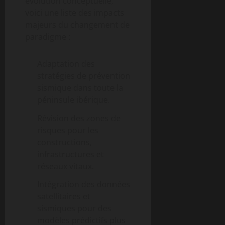
évolution conceptuelle,
voici une liste des impacts
majeurs du changement de
paradigme :
Adaptation des
stratégies de prévention
sismique dans toute la
péninsule ibérique.
Révision des zones de
risques pour les
constructions,
infrastructures et
réseaux vitaux.
Intégration des données
satellitaires et
sismiques pour des
modèles prédictifs plus