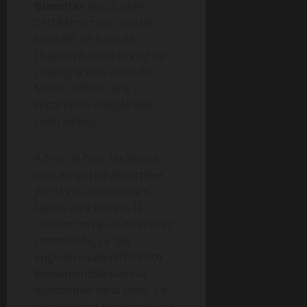
Gibraltar
est cruciale.
Cette structure courbe,
formant un type de
charnière entre le sud de
l’Espagne et le nord du
Maroc, affiche une
répartition inégale des
contraintes.
À l’est de l’arc, les forces
sont en partie absorbées
par la croûte terrestre,
tandis qu’à l’ouest, la
collision est plus directe et
concentrée, ce qui
engendre une différence
fondamentale dans la
dynamique de la zone. Ce
déséquilibre provoque une