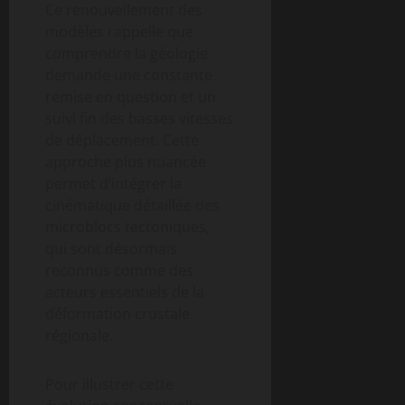
Ce renouvellement des
modèles rappelle que
comprendre la géologie
demande une constante
remise en question et un
suivi fin des basses vitesses
de déplacement. Cette
approche plus nuancée
permet d’intégrer la
cinématique détaillée des
microblocs tectoniques,
qui sont désormais
reconnus comme des
acteurs essentiels de la
déformation crustale
régionale.
Pour illustrer cette