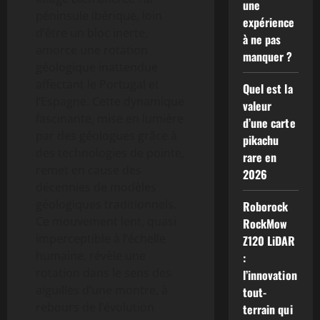
une
péninsule ibérique, loin
expérience
d’être un bloc inerte,
à ne pas
amorce une rotation
manquer ?
géologique inattendue
affectant le Portugal et
Quel est la
l’Espagne. Cette dynamique
valeur
fascinante, mise en lumière
d’une carte
par des géologues grâce à
pikachu
des technologies de pointe,
rare en
remet en cause des
2026
décennies de modèles
géologiques traditionnels.
Roborock
Ce mouvement lent, quasi
RockMow
imperceptible à l’échelle
Z120 LiDAR
humaine, révèle une
:
rotation dans le sens des
l’innovation
aiguilles d’une montre, à
tout-
rebours de l’évolution
terrain qui