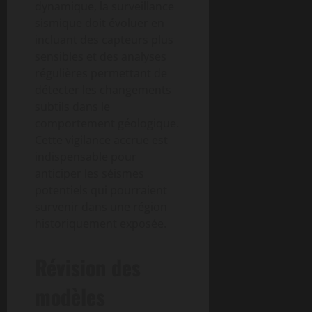
dynamique, la surveillance
sismique doit évoluer en
incluant des capteurs plus
sensibles et des analyses
régulières permettant de
détecter les changements
subtils dans le
comportement géologique.
Cette vigilance accrue est
indispensable pour
anticiper les séismes
potentiels qui pourraient
survenir dans une région
historiquement exposée.
Révision des
modèles