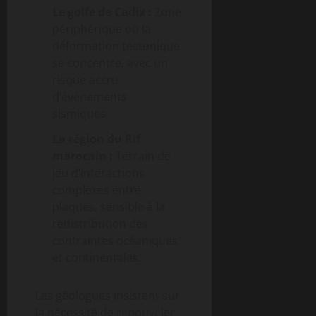
Le golfe de Cadix :
Zone
périphérique où la
déformation tectonique
se concentre, avec un
risque accru
d’événements
sismiques.
La région du Rif
marocain :
Terrain de
jeu d’interactions
complexes entre
plaques, sensible à la
redistribution des
contraintes océaniques
et continentales.
Les géologues insistent sur
la nécessité de renouveler