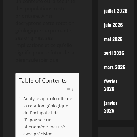
un contexte où la sécurité
des populations reste
juillet 2026
prioritaire. Ainsi,
décryptons cette rotation
juin 2026
géologique surprenante,
ses origines, ses
mai 2026
implications et ce qu’elle
signifie pour le futur de la
avril 2026
péninsule ibérique.
mars 2026
Table of Contents
février
2026
Analyse approfondie de
janvier
la rotation géologique
2026
du Portugal et de
l’Espagne : un
phénomène mesuré
avec précision