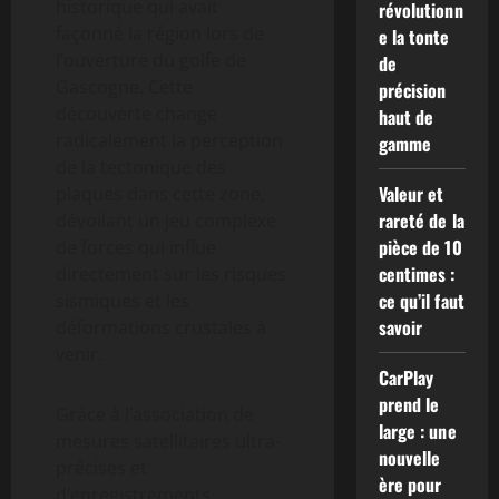
historique qui avait
révolutionn
façonné la région lors de
e la tonte
l’ouverture du golfe de
de
Gascogne. Cette
précision
découverte change
haut de
radicalement la perception
gamme
de la tectonique des
Valeur et
plaques dans cette zone,
rareté de la
dévoilant un jeu complexe
pièce de 10
de forces qui influe
centimes :
directement sur les risques
ce qu’il faut
sismiques et les
savoir
déformations crustales à
venir.
CarPlay
prend le
Grâce à l’association de
large : une
mesures satellitaires ultra-
nouvelle
précises et
ère pour
d’enregistrements