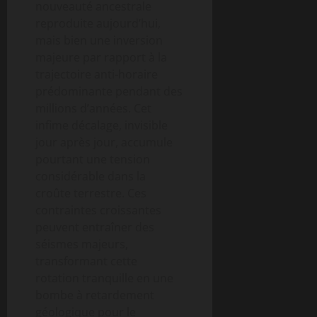
nouveauté ancestrale
reproduite aujourd’hui,
mais bien une inversion
majeure par rapport à la
trajectoire anti-horaire
prédominante pendant des
millions d’années. Cet
infime décalage, invisible
jour après jour, accumule
pourtant une tension
considérable dans la
croûte terrestre. Ces
contraintes croissantes
peuvent entraîner des
séismes majeurs,
transformant cette
rotation tranquille en une
bombe à retardement
géologique pour le