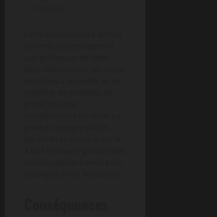
risques.
Cette connaissance accrue
des mécanismes permet
aux géologues de cibler
plus efficacement les zones
sensibles à surveiller et de
redéfinir les modèles de
prédiction des
tremblements de terre. La
prise en compte de ces
paramètres ouvre la porte
à une meilleure gestion des
conséquences à venir pour
les populations impactées.
Conséquences