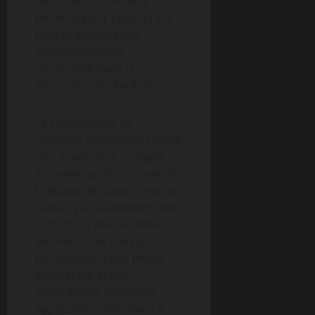
désolidarisation de la
péninsule par rapport à la
plaque européenne,
particulièrement
observable dans la
formation des Pyrénées.
Le changement de
direction mentionné reflète
une dynamique nouvelle,
imposée par la poussée de
la plaque africaine. Cela ne
traduit pas seulement une
correction des modèles
anciens, mais bien la
perspective d’une phase
géologique active
entièrement différente,
applicable notamment à