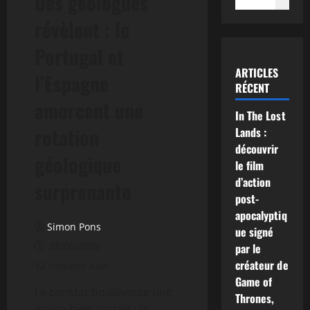
Des géologues
révèlent : le
Portugal et
ARTICLES
l’Espagne
RÉCENT
amorcent une
In The Lost
rotation
Lands :
découvrir
géologique
le film
d’action
surprenante
post-
apocalyptiq
Simon Pons
ue signé
28/06/2026
par le
créateur de
12 minutes lues
Game of
Le constat bouleverse une
Thrones,
image bien ancrée : la