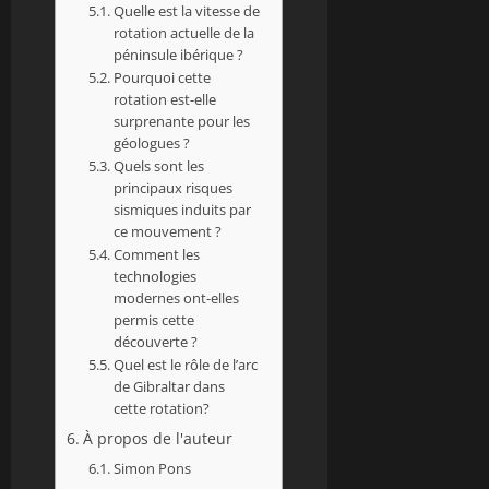
Quelle est la vitesse de
rotation actuelle de la
péninsule ibérique ?
Pourquoi cette
rotation est-elle
surprenante pour les
géologues ?
Quels sont les
principaux risques
sismiques induits par
ce mouvement ?
Comment les
technologies
modernes ont-elles
permis cette
découverte ?
Quel est le rôle de l’arc
de Gibraltar dans
cette rotation?
À propos de l'auteur
Simon Pons