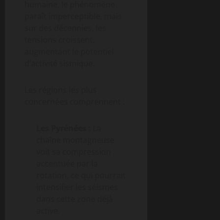
humaine, le phénomène
paraît imperceptible, mais
sur des décennies, les
tensions croissent,
augmentant le potentiel
d’activité sismique.
Les régions les plus
concernées comprennent :
Les Pyrénées :
La
chaîne montagneuse
voit sa compression
accentuée par la
rotation, ce qui pourrait
intensifier les séismes
dans cette zone déjà
active.