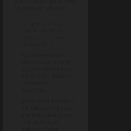
et d’évaluation des séismes
potentiels dans la zone :
Compression accrue
dans les Pyrénées,
renforçant le risque
sismique local.
Accroissement des
tensions dans le golfe
de Cadix et la région du
Rif marocain, favorisant
des séismes
souterrains.
Modification de l’activité
des failles géologiques
présentes, nécessitant
une réévaluation
approfondie des