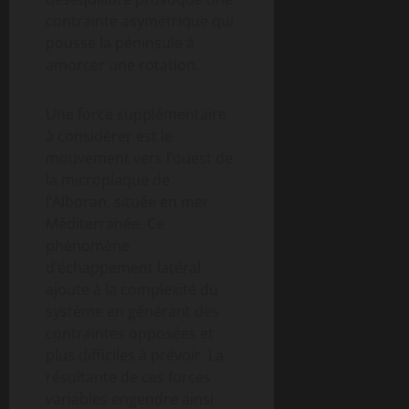
contrainte asymétrique qui
pousse la péninsule à
amorcer une rotation.
Une force supplémentaire
à considérer est le
mouvement vers l’ouest de
la microplaque de
l’Alboran, située en mer
Méditerranée. Ce
phénomène
d’échappement latéral
ajoute à la complexité du
système en générant des
contraintes opposées et
plus difficiles à prévoir. La
résultante de ces forces
variables engendre ainsi