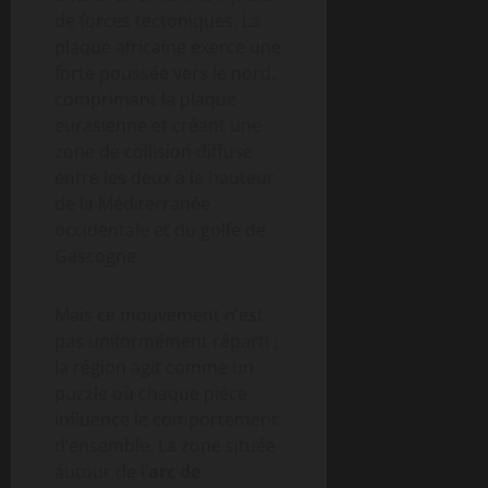
de forces tectoniques. La
plaque africaine exerce une
forte poussée vers le nord,
comprimant la plaque
eurasienne et créant une
zone de collision diffuse
entre les deux à la hauteur
de la Méditerranée
occidentale et du golfe de
Gascogne.
Mais ce mouvement n’est
pas uniformément réparti ;
la région agit comme un
puzzle où chaque pièce
influence le comportement
d’ensemble. La zone située
autour de l’
arc de