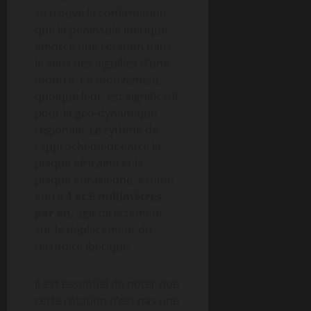
se trouve la confirmation
que la péninsule ibérique
amorce une rotation dans
le sens des aiguilles d’une
montre. Ce mouvement,
quoique lent, est significatif
pour la géo-dynamique
régionale. Le rythme de
rapprochement entre la
plaque africaine et la
plaque eurasienne, estimé
entre
4 et 6 millimètres
par an
, agit directement
sur le déplacement du
territoire ibérique.
Il est essentiel de noter que
cette rotation n’est pas une