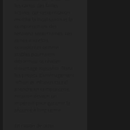
les cartes des failles
actives, car cette rotation
modifie la localisation et le
comportement des
tensions souterraines. Les
zones autrefois
considérées comme
stables pourraient
désormais se révéler
davantage exposées. Dans
les projets d’aménagement
urbain et infrastructurel,
prendre en compte cette
rotation devient un
impératif pour garantir la
sécurité à long terme.
En raison de cette