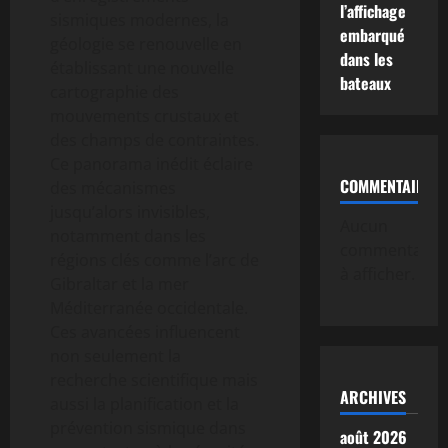
l’affichage
sismiques modernes, la
embarqué
géologie se renouvelle en
dans les
établissant une nouvelle
bateaux
cartographie des
mouvements crustaux et
des champs de contraintes.
Ce panorama inédit éclaire
COMMENTAIRE
des mécanismes
jusqu’alors invisibles,
Aucun
notamment dans les
commentaire
régions clés comme l’arc de
à afficher.
Gibraltar et la mer
Méditerranée occidentale.
Ces avancées influencent
non seulement la
recherche scientifique mais
ARCHIVES
aussi la planification et la
prévention sismique dans
août 2026