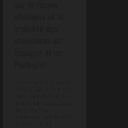
sur le risque
sismique et la
stabilité des
structures en
Espagne et au
Portugal
La rotation de la péninsule
ibérique, même si elle est
lente, a des répercussions
directes sur l’accumulation
des contraintes
mécaniques dans la croûte
terrestre. À l’échelle