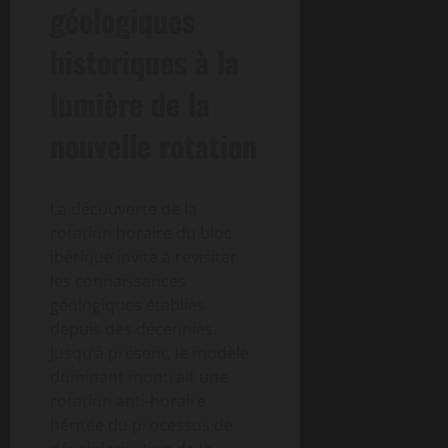
géologiques
historiques à la
lumière de la
nouvelle rotation
La découverte de la
rotation horaire du bloc
ibérique invite à revisiter
les connaissances
géologiques établies
depuis des décennies.
Jusqu’à présent, le modèle
dominant montrait une
rotation anti-horaire
héritée du processus de