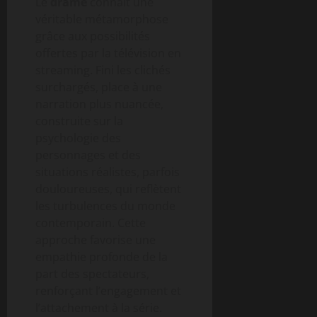
Le
drame
connaît une
véritable métamorphose
grâce aux possibilités
offertes par la télévision en
streaming. Fini les clichés
surchargés, place à une
narration plus nuancée,
construite sur la
psychologie des
personnages et des
situations réalistes, parfois
douloureuses, qui reflètent
les turbulences du monde
contemporain. Cette
approche favorise une
empathie profonde de la
part des spectateurs,
renforçant l’engagement et
l’attachement à la série.