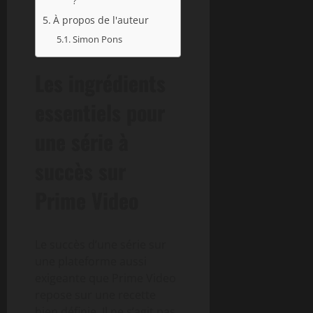
?
À propos de l'auteur
Simon Pons
Les ingrédients
essentiels pour
une série à
succès sur
Prime Video
Le succès d’une série sur
une plateforme aussi
exigeante que Prime Video
repose sur une recette
bien définie. Il ne s’agit pas