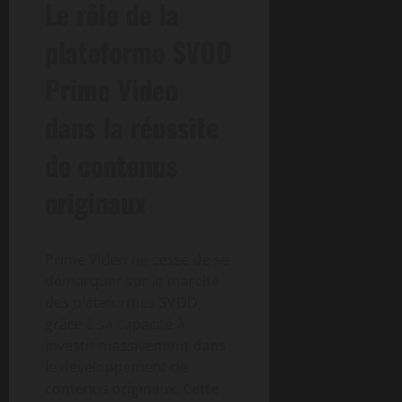
Le rôle de la
plateforme SVOD
Prime Video
dans la réussite
de contenus
originaux
Prime Video ne cesse de se
démarquer sur le marché
des plateformes SVOD
grâce à sa capacité à
investir massivement dans
le développement de
contenus originaux. Cette