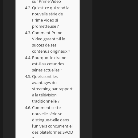
sur Prime Video
Qu’est-ce qui rend la
nouvelle série de
Prime Video si
prometteuse ?
Comment Prime
Video garantit-il le
succès de ses
contenus originaux ?
Pourquoi le drame
est-il au cœur des
séries actuelles ?
Quels sont les
avantages du
streaming par rapport
à la télévision
traditionnelle ?
Comment cette
nouvelle série se
distingue-t-elle dans
l’univers concurrentiel
des plateformes SVOD