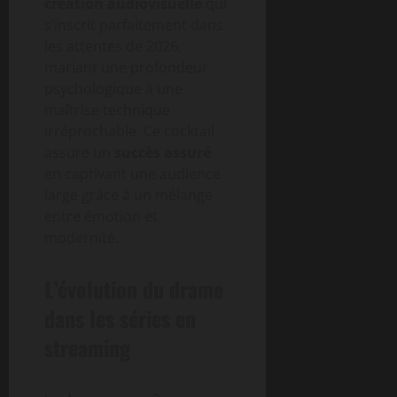
création audiovisuelle
qui
s’inscrit parfaitement dans
les attentes de 2026,
mariant une profondeur
psychologique à une
maîtrise technique
irréprochable. Ce cocktail
assure un
succès assuré
en captivant une audience
large grâce à un mélange
entre émotion et
modernité.
L’évolution du drame
dans les séries en
streaming