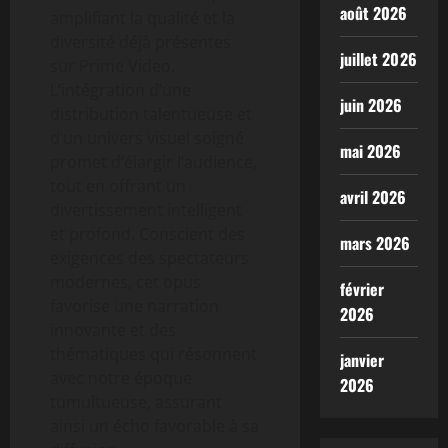
août 2026
amplifiant la qualité et la
diversité déjà présentes
juillet 2026
sur Prime Video.
L’intégration d’une
juin 2026
distribution talentueuse et
d’un univers visuel soigné
mai 2026
promet d’élargir l’audience,
tout en offrant un
avril 2026
divertissement intelligent
et profond. Conscient des
mars 2026
exigences des spectateurs
modernes, cet opus
février
favorise une narration
2026
innovante et des
thématiques qui résonnent
janvier
avec notre époque
2026
tumultueuse, assurant
ainsi un écho favorable à sa