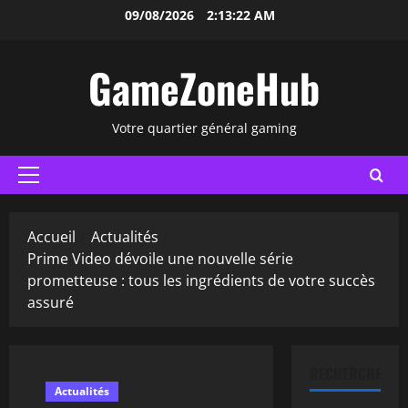
Aller
09/08/2026
2:13:23 AM
au
contenu
GameZoneHub
Votre quartier général gaming
Menu
principal
Accueil
Actualités
Prime Video dévoile une nouvelle série
prometteuse : tous les ingrédients de votre succès
assuré
RECHERCHER
Actualités