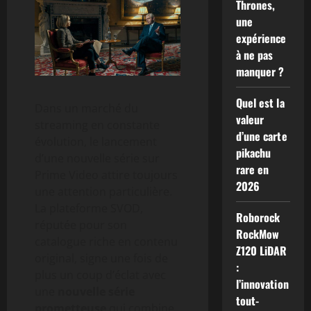
Thrones,
une
expérience
à ne pas
manquer ?
Quel est la
Dans un marché du
valeur
streaming en constante
d’une carte
évolution, le lancement
pikachu
d’une nouvelle série sur
rare en
Prime Video attire toujours
2026
une attention particulière.
La plateforme SVOD,
Roborock
réputée pour son
RockMow
catalogue riche en contenu
Z120 LiDAR
original, signe une fois de
:
plus un coup d’éclat avec
l’innovation
une
nouvelle série
tout-
prometteuse
qui combine