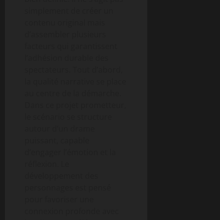
simplement de créer un
contenu original mais
d’assembler plusieurs
facteurs qui garantissent
l’adhésion durable des
spectateurs. Tout d’abord,
la qualité narrative se place
au centre de la démarche.
Dans ce projet prometteur,
le scénario se structure
autour d’un drame
puissant, capable
d’engager l’émotion et la
réflexion. Le
développement des
personnages est pensé
pour favoriser une
connexion profonde avec