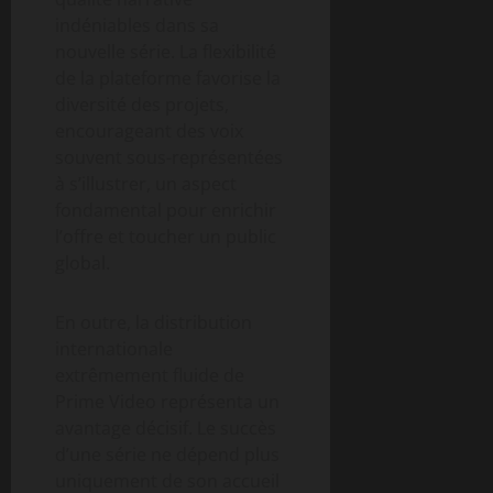
indéniables dans sa
nouvelle série. La flexibilité
de la plateforme favorise la
diversité des projets,
encourageant des voix
souvent sous-représentées
à s’illustrer, un aspect
fondamental pour enrichir
l’offre et toucher un public
global.
En outre, la distribution
internationale
extrêmement fluide de
Prime Video représenta un
avantage décisif. Le succès
d’une série ne dépend plus
uniquement de son accueil