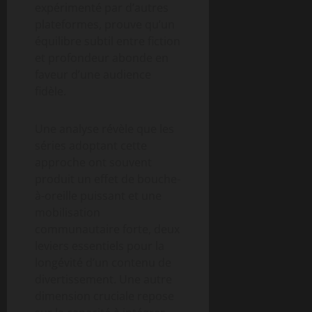
expérimenté par d’autres
plateformes, prouve qu’un
équilibre subtil entre fiction
et profondeur abonde en
faveur d’une audience
fidèle.
Une analyse révèle que les
séries adoptant cette
approche ont souvent
produit un effet de bouche-
à-oreille puissant et une
mobilisation
communautaire forte, deux
leviers essentiels pour la
longévité d’un contenu de
divertissement. Une autre
dimension cruciale repose