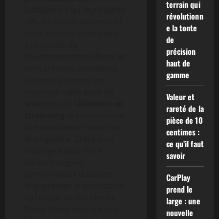
terrain qui
subtilement les ingrédients
révolutionn
clés du succès audiovisuel.
e la tonte
Cette fresque dramatique,
de
à la croisée du
précision
divertissement moderne et
haut de
de la création ambitieuse,
gamme
s’annonce comme un
incontournable pour les
Valeur et
amateurs de
télévision en
rareté de la
streaming
qui recherchent
pièce de 10
une expérience immersive
centimes :
et singulière. Grâce à un
ce qu’il faut
mélange habile entre
savoir
écriture soignée,
performances d’acteurs
CarPlay
engageantes et production
prend le
technique au top niveau,
large : une
Prime Video mise sur une
nouvelle