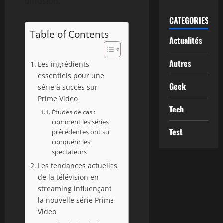
diffusion.
CATEGORIES
Table of Contents
Actualités
Autres
Les ingrédients
essentiels pour une
Geek
série à succès sur
Prime Video
Tech
Études de cas :
comment les séries
Test
précédentes ont su
conquérir les
spectateurs
Les tendances actuelles
de la télévision en
streaming influençant
la nouvelle série Prime
Video