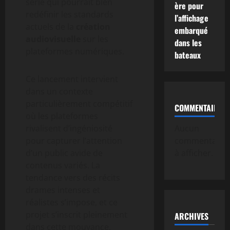
série qui pourrait bien
ère pour
redéfinir les standards
l’affichage
actuels de la
création
embarqué
audiovisuelle
sur les
dans les
plateformes numériques.
bateaux
Ce lancement intervient
dans un contexte
particulièrement compétitif
COMMENTAIRE
où les plateformes
rivalisent d’ingéniosité
Aucun
pour capturer l’attention
commentaire
d’un public avide de
à afficher.
contenus variés. La
tendance vers des récits
drames intenses et
réalistes s’impose, et ce
projet s’inscrit pleinement
ARCHIVES
dans cette mouvance,