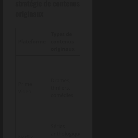
stratégie de contenus
originaux
Types de
Investissement
Plateforme
contenus
P
en 2026 (Mds $)
originaux
c
Drames,
Prime
d
thrillers,
4,2
Video
d
comédies
c
d
g
Séries
anthologiques,
Netflix
5,0