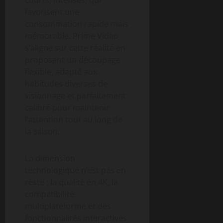
favorisent une
consommation rapide mais
mémorable. Prime Video
s’aligne sur cette réalité en
proposant un découpage
flexible, adapté aux
habitudes diverses de
visionnage et parfaitement
calibré pour maintenir
l’attention tout au long de
la saison.
La dimension
technologique n’est pas en
reste : la qualité en 4K, la
compatibilité
multiplateforme et des
fonctionnalités interactives