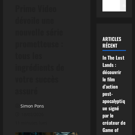
Prime Video
Recher
dévoile une
nouvelle série
ARTICLES
prometteuse :
RÉCENT
tous les
In The Lost
ingrédients de
Lands :
découvrir
votre succès
le film
d’action
assuré
post-
apocalyptiq
Simon Pons
ue signé
18/02/2026
par le
créateur de
11 minutes lues
Game of