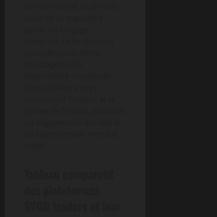
sur un marché local, mais
aussi de sa capacité à
parler un langage
universel. La localisation
poussée (sous-titres,
doublages) et la
disponibilité simultanée
dans plusieurs pays
maximisent l’impact et la
portée de la série, assurant
un engagement durable et
un rayonnement mondial
inédit.
Tableau comparatif
des plateformes
SVOD leaders et leur