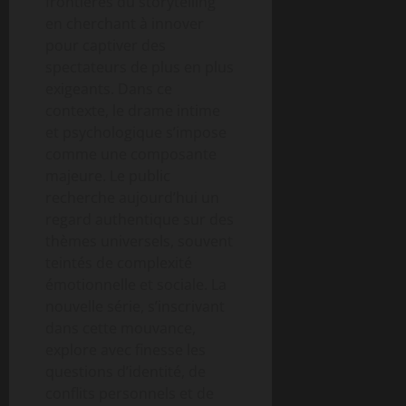
frontières du storytelling
en cherchant à innover
pour captiver des
spectateurs de plus en plus
exigeants. Dans ce
contexte, le drame intime
et psychologique s’impose
comme une composante
majeure. Le public
recherche aujourd’hui un
regard authentique sur des
thèmes universels, souvent
teintés de complexité
émotionnelle et sociale. La
nouvelle série, s’inscrivant
dans cette mouvance,
explore avec finesse les
questions d’identité, de
conflits personnels et de