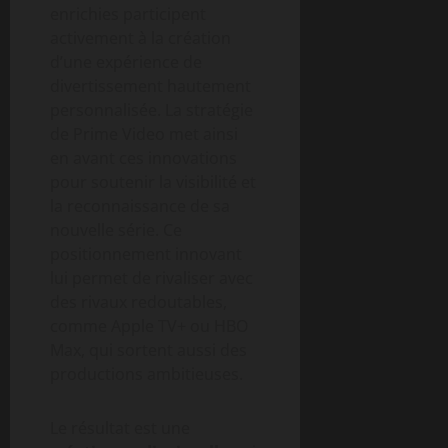
enrichies participent
activement à la création
d’une expérience de
divertissement hautement
personnalisée. La stratégie
de Prime Video met ainsi
en avant ces innovations
pour soutenir la visibilité et
la reconnaissance de sa
nouvelle série. Ce
positionnement innovant
lui permet de rivaliser avec
des rivaux redoutables,
comme Apple TV+ ou HBO
Max, qui sortent aussi des
productions ambitieuses.
Le résultat est une