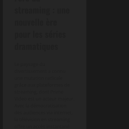
streaming : une
nouvelle ère
pour les séries
dramatiques
Le paysage du
divertissement a connu
une mutation radicale
grâce aux plateformes de
streaming, dont Prime
Video est un acteur majeur.
Avec la démocratisation
des audiences via internet,
la télévision en streaming
offre un accès instantané