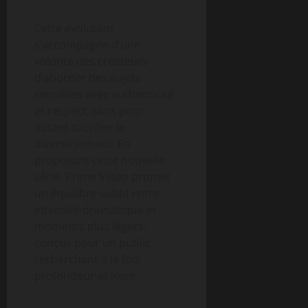
Cette évolution
s’accompagne d’une
volonté des créateurs
d’aborder des sujets
sensibles avec authenticité
et respect, sans pour
autant sacrifier le
divertissement. En
proposant cette nouvelle
série, Prime Video promet
un équilibre subtil entre
intensité dramatique et
moments plus légers,
conçus pour un public
recherchant à la fois
profondeur et loisir.