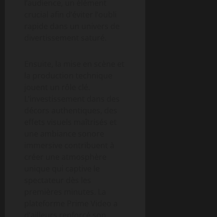
l’audience, un élément
crucial afin d’éviter l’oubli
rapide dans un univers de
divertissement saturé.
Ensuite, la mise en scène et
la production technique
jouent un rôle clé.
L’investissement dans des
décors authentiques, des
effets visuels maîtrisés et
une ambiance sonore
immersive contribuent à
créer une atmosphère
unique qui captive le
spectateur dès les
premières minutes. La
plateforme Prime Video a
d’ailleurs renforcé son