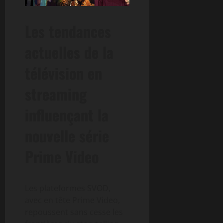
Les tendances
actuelles de la
télévision en
streaming
influençant la
nouvelle série
Prime Video
Les plateformes SVOD,
avec en tête Prime Video,
repoussent sans cesse les