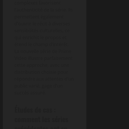
complexes favorisent
l’authenticité de la série. Ils
permettent également
d’ouvrir le récit à diverses
sensibilités culturelles, ce
qui enrichit le propos et
étend le champ d’intérêt.
La nouvelle série de Prime
Video illustre parfaitement
cette approche, avec une
distribution choisie pour
répondre aux attentes d’un
public varié, gage d’un
succès assuré.
Études de cas :
comment les séries
précédentes ont su