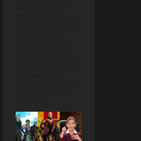
sur la capacité à intégrer
des arcs thématiques
modernes : de
l’engagement personnel à
la confrontation sociale, en
passant par les défis
technologiques actuels.
Cette nouvelle création
audiovisuelle pour Prime
Video ne fait que renforcer
cette tendance, en
apportant un souffle neuf
et une qualité d’écriture
remarquable.