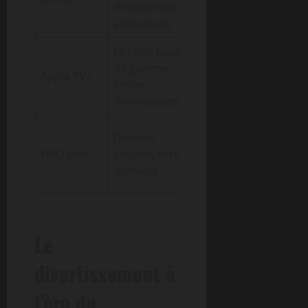
documentaires,
animations
Fictions haut
Q
de gamme,
Apple TV+
2,8
séries
i
dramatiques
Drames
d
HBO Max
adultes, séries
3,0
dérivées
Le
divertissement à
l’ère du