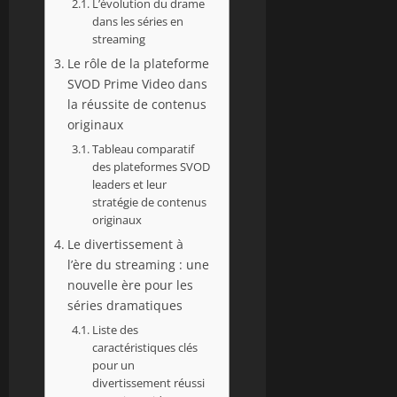
L’évolution du drame
dans les séries en
streaming
Le rôle de la plateforme
SVOD Prime Video dans
la réussite de contenus
originaux
Tableau comparatif
des plateformes SVOD
leaders et leur
stratégie de contenus
originaux
Le divertissement à
l’ère du streaming : une
nouvelle ère pour les
séries dramatiques
Liste des
caractéristiques clés
pour un
divertissement réussi