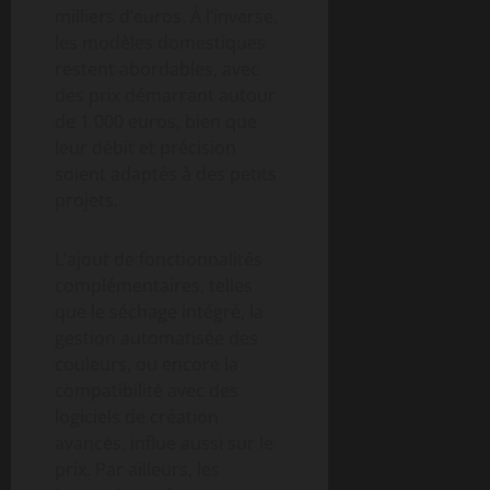
milliers d’euros. À l’inverse,
les modèles domestiques
restent abordables, avec
des prix démarrant autour
de 1 000 euros, bien que
leur débit et précision
soient adaptés à des petits
projets.
L’ajout de fonctionnalités
complémentaires, telles
que le séchage intégré, la
gestion automatisée des
couleurs, ou encore la
compatibilité avec des
logiciels de création
avancés, influe aussi sur le
prix. Par ailleurs, les