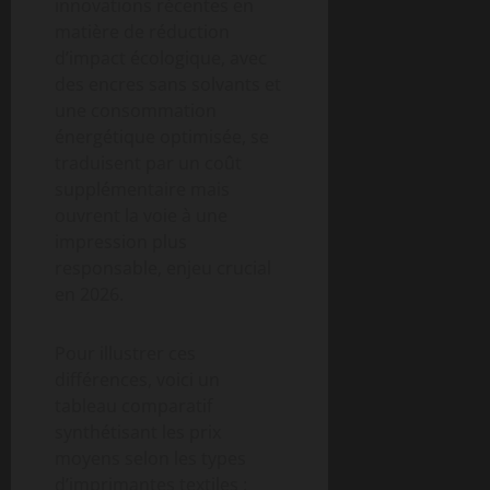
innovations récentes en
matière de réduction
d’impact écologique, avec
des encres sans solvants et
une consommation
énergétique optimisée, se
traduisent par un coût
supplémentaire mais
ouvrent la voie à une
impression plus
responsable, enjeu crucial
en 2026.
Pour illustrer ces
différences, voici un
tableau comparatif
synthétisant les prix
moyens selon les types
d’imprimantes textiles :