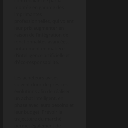
contrebalancée par la
montée en gamme des
imprimantes
professionnelles, qui voient
leur prix augmenter en
raison de l’intégration de
fonctionnalités avancées,
notamment en matière
d’intelligence artificielle et
d’éco-responsabilité.
Les acheteurs avisés
suivent donc de près ces
évolutions afin de réaliser
un achat intelligent, en
phase avec leurs besoins et
leur budget. Prévoir la
trajectoire du marché
permet également de