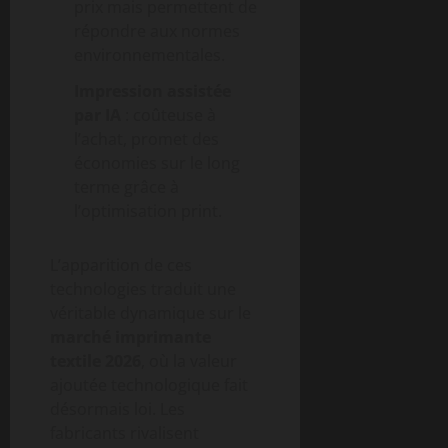
prix mais permettent de
répondre aux normes
environnementales.
Impression assistée
par IA
: coûteuse à
l’achat, promet des
économies sur le long
terme grâce à
l’optimisation print.
L’apparition de ces
technologies traduit une
véritable dynamique sur le
marché imprimante
textile 2026
, où la valeur
ajoutée technologique fait
désormais loi. Les
fabricants rivalisent