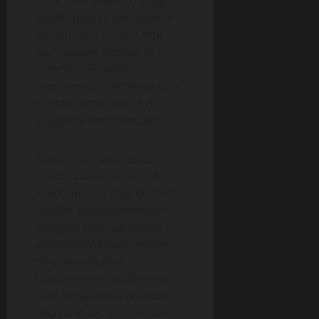
offrir une qualité d’image
supérieure et une variété
de couleurs riche. Cette
technologie permet la
création de motifs
complexes directement sur
le tissu, sans besoin de
supports intermédiaires.
Ensuite, la capacité de
production joue un rôle
essentiel. Les imprimantes
textiles professionnelles
conçues pour un usage
industriel peuvent traiter
de gros volumes
rapidement, justifiant un
coût initial élevé pouvant
dépasser les dizaines de