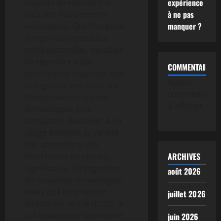
expérience
impacte directement le
à ne pas
coût des équipements
manquer ?
nécessaires. Que l’on parle
d’imprimantes textiles
professionnelles, capables
de répondre à des
COMMENTAIRE
productions massives avec
Aucun
une grande précision, ou
commentaire
d’imprimantes textiles
à afficher.
domestiques plus
compactes destinées à un
usage amateur, la variété
des appareils et des
ARCHIVES
fourchettes de prix est
significative. L’intégration
août 2026
de nouvelles technologies,
telles que l’impression
juillet 2026
directe sur textile (DTG), le
sublimation ou le transfert
juin 2026