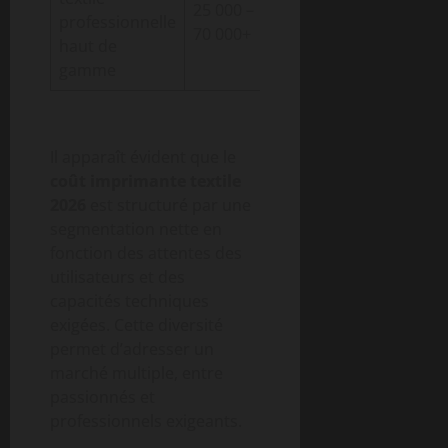
25 000 –
professionnelle
mode,
intégrati
70 000+
haut de
grands
complète
gamme
ateliers
écologie
Il apparaît évident que le
coût imprimante textile
2026
est structuré par une
segmentation nette en
fonction des attentes des
utilisateurs et des
capacités techniques
exigées. Cette diversité
permet d’adresser un
marché multiple, entre
passionnés et
professionnels exigeants.