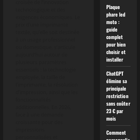
croisée de l’innovation
Plaque
technologique et des
phare led
exigences économiques. Le
moto :
prix d’une imprimante
guide
textile, qu’elle soit destinée
complet
à un usage professionnel
pour bien
ou domestique, s’articule
choisir et
aujourd’hui autour de
installer
plusieurs paramètres
essentiels : la technologie
ChatGPT
employée, la taille de
élimine sa
l’imprimante, la résolution
principale
d’impression, ainsi que les
restriction
fonctionnalités
sans coûter
additionnelles. En 2026,
23 € par
face à une demande
mois
croissante pour des
impressions
Comment
personnalisées et