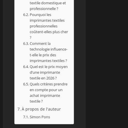
textile domestique et
professionnelle ?
Pourquoi les
imprimantes textiles
professionnelles
coûtent-elles plus cher
?
Comment la
technologie influence-
t-elle le prix des
imprimantes textiles ?
Quel est le prix moyen
d’une imprimante
textile en 2026 ?
Quels critères prendre
en compte pour un
achat imprimante
textile ?
À propos de l'auteur
Simon Pons