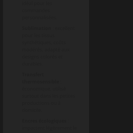
idéal pour les
commandes
personnalisées.
Sublimation
: excellent
pour les tissus
synthétiques, coûts
modérés, adapté aux
designs colorés et
durables.
Transfert
thermosensible
:
économique, utilisé
surtout dans les petites
productions ou à
domicile.
Encres écologiques
:
impactent légèrement le