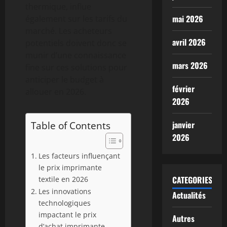
thermique, influe
mai 2026
également sur les tarifs du
marché. Les acheteurs
avril 2026
potentiels doivent donc se
munir d’une connaissance
mars 2026
fine sur ces solutions pour
anticiper le budget à
février
allouer en 2026.
2026
Table of Contents
janvier
2026
Les facteurs influençant
le prix imprimante
CATEGORIES
textile en 2026
Les innovations
Actualités
technologiques
impactant le prix
Autres
d’achat imprimante