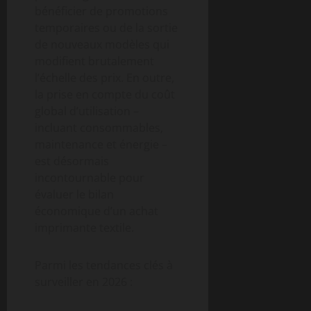
bénéficier de promotions
temporaires ou de la sortie
de nouveaux modèles qui
modifient brutalement
l’échelle des prix. En outre,
la prise en compte du coût
global d’utilisation –
incluant consommables,
maintenance et énergie –
est désormais
incontournable pour
évaluer le bilan
économique d’un achat
imprimante textile.
Parmi les tendances clés à
surveiller en 2026 :