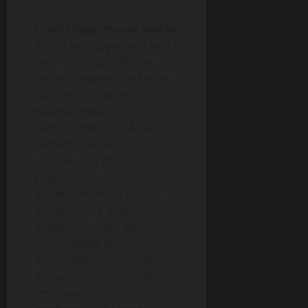
Le
prix imprimante textile
est un indicateur précieux
pour mieux planifier un
projet d’impression textile,
qu’il soit de nature
professionnelle ou
personnelle. Depuis les
dernières années, on
observe une baisse
progressive du coût moyen
des imprimantes textiles
domestiques, grâce à la
démocratisation des
technologies et une
production toujours plus
efficace. Toutefois, cette
tendance est