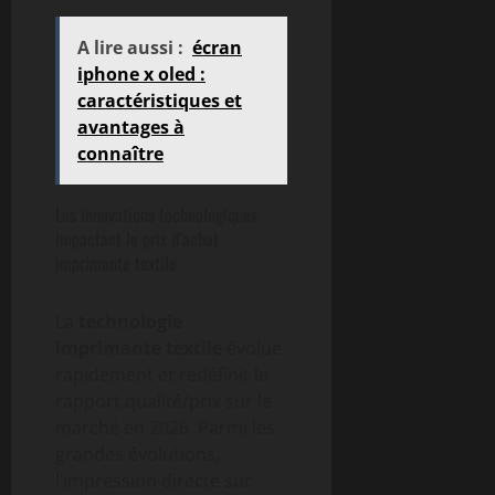
A lire aussi :
écran
iphone x oled :
caractéristiques et
avantages à
connaître
Les innovations technologiques
impactant le prix d’achat
imprimante textile
La
technologie
imprimante textile
évolue
rapidement et redéfinit le
rapport qualité/prix sur le
marché en 2026. Parmi les
grandes évolutions,
l’impression directe sur