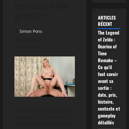
imprimante textile
en 2026 ?
ARTICLES
RÉCENT
Simon Pons
The Legend
of Zelda :
06/06/2026
Ocarina of
10 minutes lues
Time
Remake –
Ce qu’il
faut savoir
avant sa
sortie :
date, prix,
histoire,
contexte et
Le marché de l’impression
gameplay
textile en 2026 révèle des
détaillés
tendances fascinantes, à la