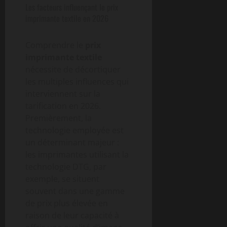
Les facteurs influençant le prix
imprimante textile en 2026
Comprendre le
prix
imprimante textile
nécessite de décortiquer
les multiples influences qui
interviennent sur la
tarification en 2026.
Premièrement, la
technologie employée est
un déterminant majeur :
les imprimantes utilisant la
technologie DTG, par
exemple, se situent
souvent dans une gamme
de prix plus élevée en
raison de leur capacité à