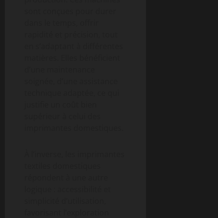
sont conçues pour durer
dans le temps, offrir
rapidité et précision, tout
en s’adaptant à différentes
matières. Elles bénéficient
d’une maintenance
soignée, d’une assistance
technique adaptée, ce qui
justifie un coût bien
supérieur à celui des
imprimantes domestiques.
À l’inverse, les imprimantes
textiles domestiques
répondent à une autre
logique : accessibilité et
simplicité d’utilisation,
favorisant l’exploration