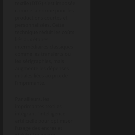
textile (DTG) s’est imposée
comme la norme pour les
productions courtes et
personnalisées. Cette
technique réduit les coûts
liés aux étapes
intermédiaires classiques
comme les transferts ou
les sérigraphies, mais
augmente les dépenses
initiales liées au prix de
l’imprimante.
Par ailleurs, les
imprimantes textiles
intégrant l’intelligence
artificielle pour optimiser
l’usage des encres et