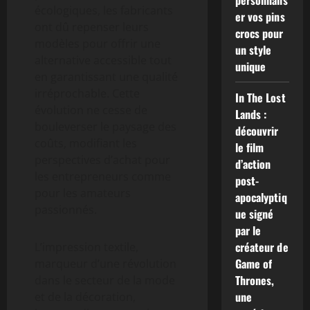
personnalis
écologiques, les fabricants
er vos pins
ont dû repenser leurs
crocs pour
modèles pour offrir une
un style
alternative accessible tout
unique
en garantissant une qualité
irréprochable. Cette
In The Lost
évolution ne cesse de
Lands :
bouleverser le paysage des
découvrir
coûts, modifiant les
le film
perspectives d’achat pour
d’action
les entrepreneurs comme
post-
pour les amateurs
apocalyptiq
passionnés.
ue signé
par le
créateur de
L’impression textile,
Game of
marqueur d’une révolution
Thrones,
dans le secteur de la mode
une
et de la décoration,