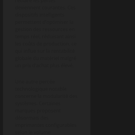
réduire les pertes
deviennent courantes. Ces
dispositifs intelligents
permettent d’optimiser la
gestion des ressources en
temps réel, réduisant ainsi
les coûts de production, ce
qui influe sur la rentabilité
globale du matériel malgré
un prix d’achat plus élevé.
Une autre percée
technologique notable
concerne la modularité des
systèmes. Certaines
marques proposent
désormais des
imprimantes configurables
selon le volume