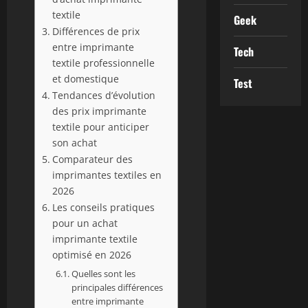
textile
Geek
Différences de prix
entre imprimante
Tech
textile professionnelle
et domestique
Test
Tendances d’évolution
des prix imprimante
textile pour anticiper
son achat
Comparateur des
imprimantes textiles en
2026
Les conseils pratiques
pour un achat
imprimante textile
optimisé en 2026
Quelles sont les
principales différences
entre imprimante