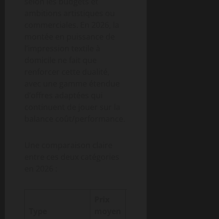
selon les budgets et
ambitions artistiques ou
commerciales. En 2026, la
montée en puissance de
l’impression textile à
domicile ne fait que
renforcer cette dualité,
avec une gamme étendue
d’offres adaptées qui
continuent de jouer sur la
balance coût/performance.
Une comparaison claire
entre ces deux catégories
en 2026 :
Prix
Utilisat
Type
moyen
Capacités
cible