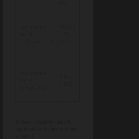
(€)
Production
élevée,
Imprimante
15 000
Entrepris
haute
textile
– 70
ateliers
résolution,
professionnelle
000+
professi
multiples
formats
Petites
Imprimante
impressions,
Amateur
1 000 –
textile
design
créateur
5 000
domestique
simple,
indépen
usage perso
Tendances d’évolution des prix
imprimante textile pour anticiper
son achat