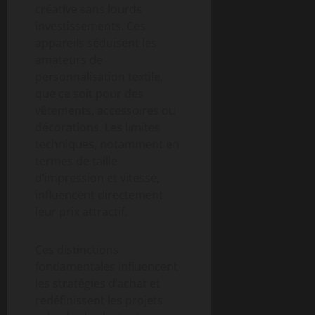
créative sans lourds
investissements. Ces
appareils séduisent les
amateurs de
personnalisation textile,
que ce soit pour des
vêtements, accessoires ou
décorations. Les limites
techniques, notamment en
termes de taille
d’impression et vitesse,
influencent directement
leur prix attractif.
Ces distinctions
fondamentales influencent
les stratégies d’achat et
redéfinissent les projets