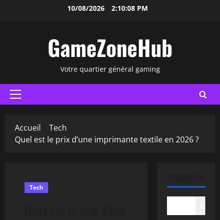
Aller
10/08/2026
2:10:09 PM
au
contenu
GameZoneHub
Votre quartier général gaming
Menu
principal
Accueil
Tech
Quel est le prix d’une imprimante textile en 2026 ?
RECHERCHER
Tech
Quel est le prix d’une
Recher