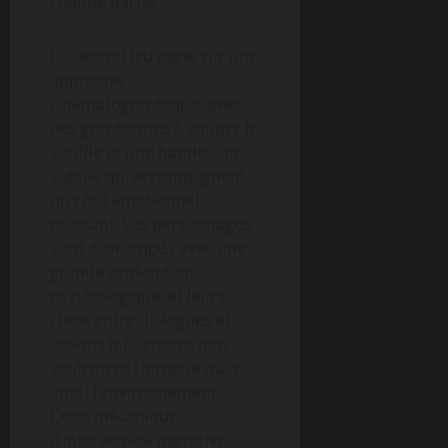
chaque partie.
Le second jeu parie sur une
approche
cinématographique, avec
des graphismes à couper le
souffle et une bande-son
subtile qui accompagnent
un récit émotionnel
puissant. Les personnages
sont développés avec une
grande profondeur
psychologique, et leurs
choix entre dialogues et
actions influencent non
seulement l’intrigue mais
aussi l’environnement.
Cette mécanique
d’interactivité narrative