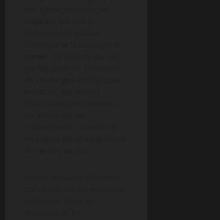
son gameplay tactique
exigeant qui met à
l’épreuve la capacité
d’analyse et la stratégie du
gamer. Ce type de jeu est
parfait pour les amateurs
de challenges intellectuels
intenses, qui aiment
construire leurs victoires
en anticipant les
mouvements adverses et
en exploitant chaque détail
du terrain de jeu.
À côté, un autre titre mise
sur une aventure narrative
profonde, riche en
émotions et en