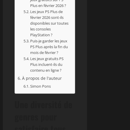
Plus en février 2026 ?
Les jeux PS Plus de
février 2026 sont-ils
disponibles sur toutes
les consoles
PlayStation ?
Puis-je garder les jeux
PS Plus après la fin du
mois de février ?
Les jeux gratuits PS
Plus incluent-ils du
contenu en ligne ?
À propos de l'auteur
Simon Pons
Une diversité de
genres pour
satisfaire tous