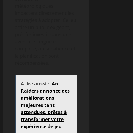
météorologiques
impactent directement les
stratégies à adopter. Ce jeu
attire un public exigeant,
prêt à s’investir dans une
aventure longue et
complète, où la patience et
la planification sont
récompensées.
A lire aussi :
Arc
Raiders annonce des
améliorations
majeures tant
attendues, prêtes à
transformer votre
expérience de jeu