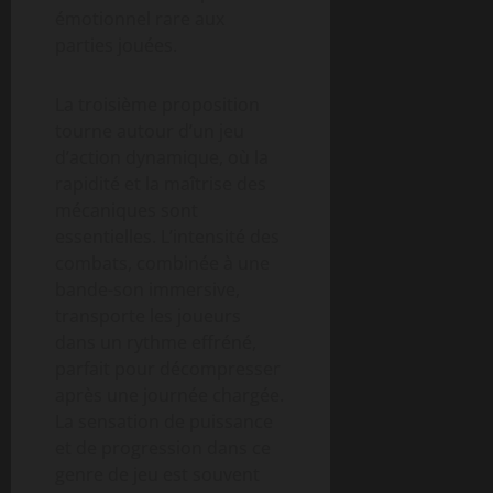
émotionnel rare aux
parties jouées.
La troisième proposition
tourne autour d’un jeu
d’action dynamique, où la
rapidité et la maîtrise des
mécaniques sont
essentielles. L’intensité des
combats, combinée à une
bande-son immersive,
transporte les joueurs
dans un rythme effréné,
parfait pour décompresser
après une journée chargée.
La sensation de puissance
et de progression dans ce
genre de jeu est souvent