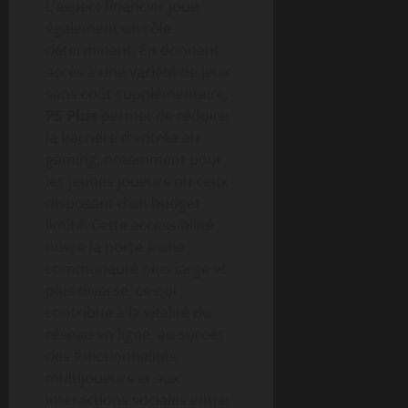
L’aspect financier joue
également un rôle
déterminant. En donnant
accès à une variété de jeux
sans coût supplémentaire,
PS Plus
permet de réduire
la barrière d’entrée au
gaming, notamment pour
les jeunes joueurs ou ceux
disposant d’un budget
limité. Cette accessibilité
ouvre la porte à une
communauté plus large et
plus diverse, ce qui
contribue à la vitalité du
réseau en ligne, au succès
des fonctionnalités
multijoueurs et aux
interactions sociales entre