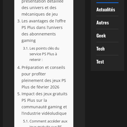
présentation détaillée
des univers et des
Actualités
mécaniques de jeu
Les avantages de l’offre
Autres
PS Plus dans l’univers
des abonnements
Geek
gaming
Tech
Les points clés du
service PS Plus à
retenir :
Test
Préparation et conseils
pour profiter
pleinement des jeux PS
Plus de février 2026
Impact des jeux gratuits
PS Plus sur la
communauté gaming et
l’industrie vidéoludique
Comment accéder aux
jeux gratuits sur PS