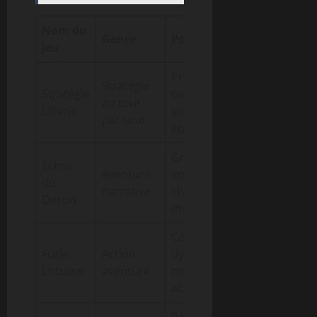
Nom du
Public
Genre
Points Forts
Jeu
Cible
Profondeur
Stratégie
Fans de
Stratégie
tactique,
au tour
stratégie
Ultime
scénario
par tour
et réflexion
épique
Graphismes
Échos
Amateurs
Aventure
immersifs,
du
d’histoires
narrative
choix
Destin
fortes
moraux
Combats
Joueurs
Furie
Action-
dynamiques,
compétitifs
Urbaine
aventure
multijoueur
et sociaux
actif