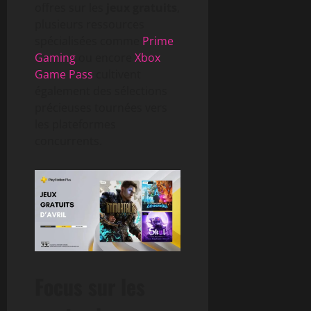
offres sur les
jeux gratuits
,
plusieurs ressources
spécialisées comme
Prime
Gaming
ou encore
Xbox
Game Pass
cultivent
également des sélections
précieuses tournées vers
les plateformes
concurrents.
Focus sur les