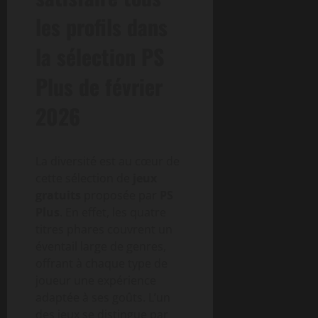
les profils dans
la sélection PS
Plus de février
2026
La diversité est au cœur de
cette sélection de
jeux
gratuits
proposée par
PS
Plus
. En effet, les quatre
titres phares couvrent un
éventail large de genres,
offrant à chaque type de
joueur une expérience
adaptée à ses goûts. L’un
des jeux se distingue par