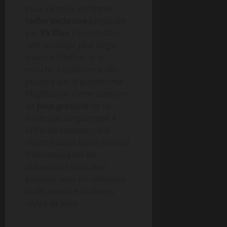
pour ce mois de février,
l’
offre exclusive
proposée
par
PS Plus
s’inscrit dans
une stratégie plus large
visant à fidéliser et à
enrichir l’expérience des
joueurs sur la plateforme
PlayStation. Cette sélection
de
jeux gratuits
ne se
limite pas simplement à
offrir du contenu ; elle
répond aussi à une volonté
d’accompagner les
utilisateurs dans leur
passion, tout en stimulant
la découverte de divers
styles de jeux.