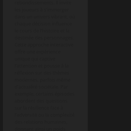
rebondissements. Il invite
les joueurs à s’immerger
dans un univers vibrant, où
chaque décision influence
le cours de l’histoire et la
destinée des personnages.
Cette approche interactive
offre une expérience
unique qui captive
l’attention et pousse à la
réflexion sur des thèmes
modernes, parfois même
d’actualité sociétale. Par
exemple, certains épisodes
abordent des questions
sur la résilience face à
l’adversité ou la complexité
des relations humaines,
donnant ainsi un poids