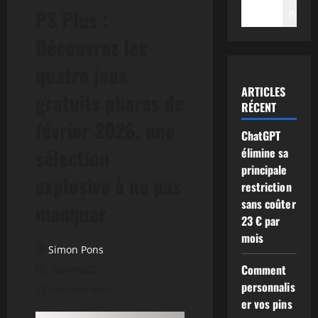
PS Plus :
Recher
Découvrez les
quatre jeux
ARTICLES
gratuits phares de
RÉCENT
février 2026, une
ChatGPT
sélection
élimine sa
principale
explosive à ne pas
restriction
sans coûter
manquer
23 € par
mois
Simon Pons
Comment
05/02/2026
personnalis
12 minutes lues
er vos pins