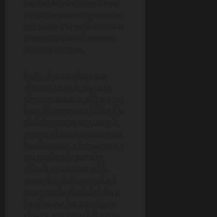
renforcée par un système
de récompenses généreux,
qui incite à la rejouabilité et
favorise un attachement
durable au titre.
Enfin, le quatrième jeu
s’inscrit dans le registre
des simulations, offrant un
bain d’immersion fidèle à la
réalité, que ce soit dans la
gestion, la construction ou
l’exploration. L’immersion y
est renforcée par des
détails minutieux, où le
souci du réalisme s’allie à
une grande flexibilité dans
les choix et les stratégies.
Que ce soit pour bâtir une