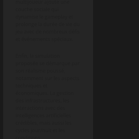
multijoueur ajoute une
couche sociale qui
dynamise le gameplay et
prolonge la durée de vie du
jeu avec de nombreux défis
et événements spéciaux.
Enfin, la simulation
proposée se démarque par
son réalisme poussé,
notamment sur les aspects
techniques et
économiques. La gestion
des infrastructures, les
interactions avec des
intelligences artificielles
crédibles, mais aussi les
cycles jour/nuit et les
conditions