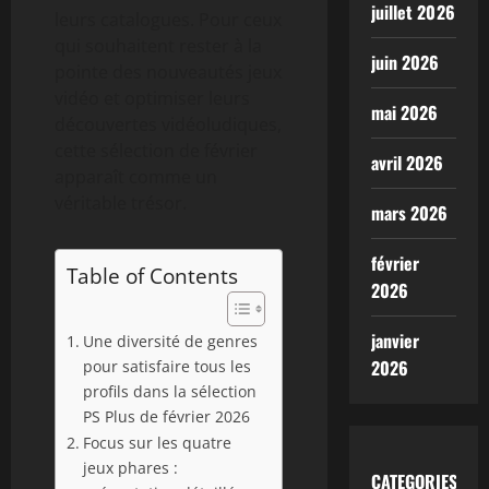
juillet 2026
leurs catalogues. Pour ceux
qui souhaitent rester à la
juin 2026
pointe des nouveautés jeux
vidéo et optimiser leurs
mai 2026
découvertes vidéoludiques,
cette sélection de février
avril 2026
apparaît comme un
véritable trésor.
mars 2026
février
Table of Contents
2026
janvier
Une diversité de genres
2026
pour satisfaire tous les
profils dans la sélection
PS Plus de février 2026
Focus sur les quatre
jeux phares :
CATEGORIES