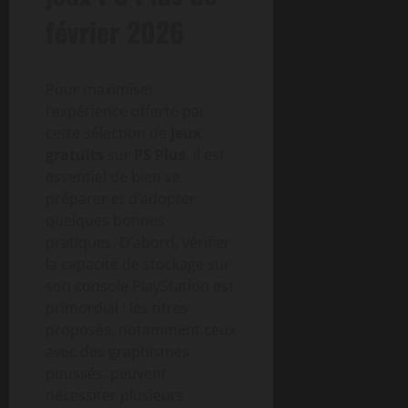
février 2026
Pour maximiser
l’expérience offerte par
cette sélection de
jeux
gratuits
sur
PS Plus
, il est
essentiel de bien se
préparer et d’adopter
quelques bonnes
pratiques. D’abord, vérifier
la capacité de stockage sur
son console PlayStation est
primordial : les titres
proposés, notamment ceux
avec des graphismes
poussés, peuvent
nécessiter plusieurs