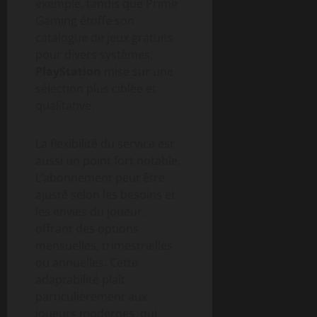
exemple, tandis que Prime
Gaming étoffe son
catalogue de jeux gratuits
pour divers systèmes,
PlayStation
mise sur une
sélection plus ciblée et
qualitative.
La flexibilité du service est
aussi un point fort notable.
L’abonnement peut être
ajusté selon les besoins et
les envies du joueur,
offrant des options
mensuelles, trimestrielles
ou annuelles. Cette
adaptabilité plaît
particulièrement aux
joueurs modernes, qui