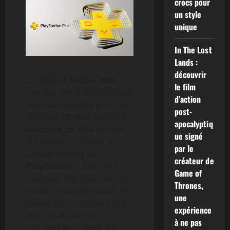
crocs pour
un style
unique
In The Lost
Lands :
découvrir
Le mois de
février 2026
le film
marque une nouvelle étape
d’action
enthousiasmante pour les
post-
abonnés
PS Plus
avec une
apocalyptiq
sélection de jeux
gratuits
ue signé
qui promet d’animer les
par le
soirées gaming sur
créateur de
PlayStation
. Cette offre
Game of
exclusive allie diversité et
Thrones,
qualité, couvrant plusieurs
une
genres pour satisfaire aussi
expérience
bien les amateurs de
à ne pas
mécaniques complexes