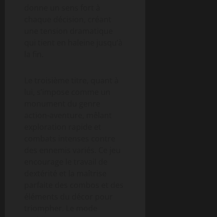
donne un sens fort à
chaque décision, créant
une tension dramatique
qui tient en haleine jusqu’à
la fin.
Le troisième titre, quant à
lui, s’impose comme un
monument du genre
action-aventure, mêlant
exploration rapide et
combats intenses contre
des ennemis variés. Ce jeu
encourage le travail de
dextérité et la maîtrise
parfaite des combos et des
éléments du décor pour
triompher. Le mode