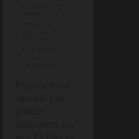
communauté avec des
événements en ligne.
Réductions et avant-
premières sur le
PlayStation Store.
Flexibilité dans la
gestion de
l’abonnement.
Préparation et
conseils pour
profiter
pleinement des
jeux PS Plus de