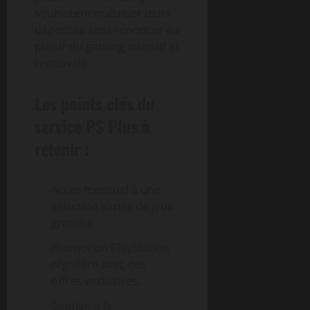
souhaitent maîtriser leurs
dépenses sans renoncer au
plaisir du gaming intensif et
renouvelé.
Les points clés du
service PS Plus à
retenir :
Accès mensuel à une
sélection variée de jeux
gratuits.
Promotion PlayStation
régulière avec des
offres exclusives.
Soutien à la