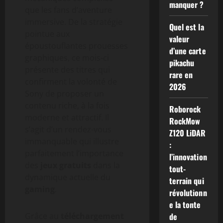
manquer ?
que les fans d’aventure
immersive. De la stratégie
Quel est la
pointue aux
valeur
époustouflantes prouesses
d’une carte
graphiques, ce mois-ci
pikachu
présente des titres qui
rare en
confirment la volonté de
2026
Sony de proposer un
contenu riche, à la fois
Roborock
moderne et attractif. Il
RockMow
s’agit d’un rendez-vous
Z120 LiDAR
immanquable qui illustre
:
parfaitement l’importance
l’innovation
des
jeux gratuits
dans la
tout-
dynamique actuelle du
terrain qui
gaming
.
révolutionn
e la tonte
Grâce au
téléchargement
de