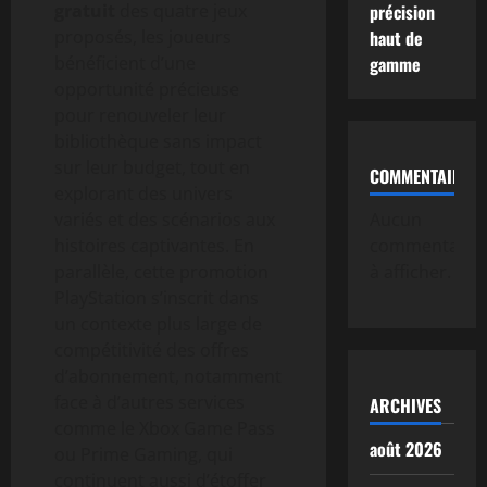
gratuit
des quatre jeux
précision
proposés, les joueurs
haut de
bénéficient d’une
gamme
opportunité précieuse
pour renouveler leur
bibliothèque sans impact
sur leur budget, tout en
COMMENTAIRE
explorant des univers
variés et des scénarios aux
Aucun
histoires captivantes. En
commentaire
parallèle, cette promotion
à afficher.
PlayStation s’inscrit dans
un contexte plus large de
compétitivité des offres
d’abonnement, notamment
face à d’autres services
ARCHIVES
comme le Xbox Game Pass
août 2026
ou Prime Gaming, qui
continuent aussi d’étoffer