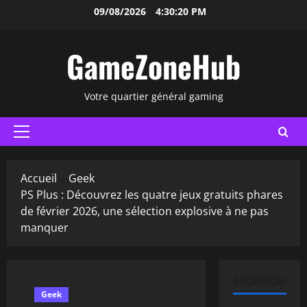
Aller
09/08/2026
4:30:21 PM
au
contenu
GameZoneHub
Votre quartier général gaming
Menu
principal
Accueil
Geek
PS Plus : Découvrez les quatre jeux gratuits phares
de février 2026, une sélection explosive à ne pas
manquer
RECHERCHER
Geek