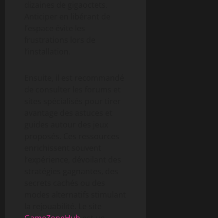
dizaines de gigaoctets.
Anticiper en libérant de
l’espace évite les
frustrations lors de
l’installation.
Ensuite, il est recommandé
de consulter les forums et
sites spécialisés pour tirer
avantage des astuces et
guides autour des jeux
proposés. Ces ressources
enrichissent souvent
l’expérience, dévoilant des
stratégies gagnantes, des
secrets cachés ou des
modes alternatifs stimulant
la rejouabilité. Le site