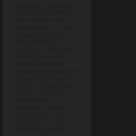
particulière. Le premier jeu
est une véritable référence
dans le domaine de la
stratégie au tour par tour.
Son gameplay repose sur
une gestion fine des
ressources et des unités,
où chaque mouvement
compte. Le joueur est
plongé dans une campagne
épique dont le scénario,
bien écrit, offre aussi des
missions secondaires
enrichissantes. Des
événements aléatoires
dynamisent en outre la
progression, assurant une
expérience renouvelée à