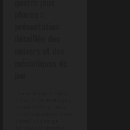
quatre jeux
phares :
présentation
détaillée des
univers et des
mécaniques de
jeu
Chacun des quatre titres
proposés par
PS Plus
pour
ce mois de février 2026
possède un univers et une
identité uniques qui
méritent une attention