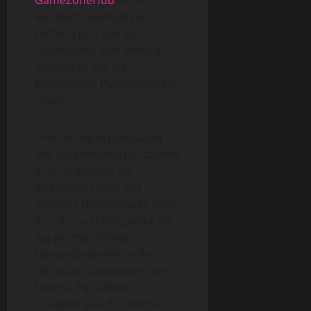
GameZoneHub
est un
excellent exemple pour
rester à jour sur les
nouveautés jeux vidéo et
s’informer sur les
promotions PlayStation en
cours.
Une bonne organisation
des jeux téléchargés facilite
aussi la gestion au
quotidien. Créer des
dossiers thématiques selon
le style ou la fréquence de
jeu permet d’éviter
l’encombrement et de
retrouver rapidement ses
favoris. Par ailleurs,
n’oubliez pas d’activer le