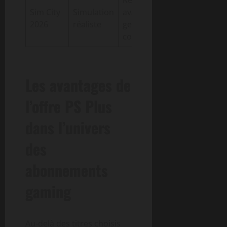
Réalismes
Fans de
Sim City
Simulation
avancé,
simulation
2026
réaliste
gestion
et gestion
complexe
Les avantages de
l’offre PS Plus
dans l’univers
des
abonnements
gaming
Au-delà des titres choisis