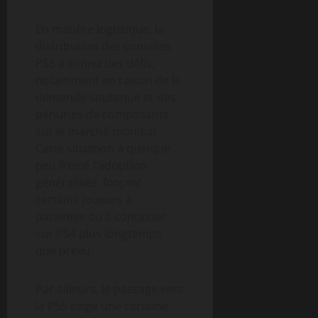
En matière logistique, la
distribution des consoles
PS5 a connu des défis,
notamment en raison de la
demande soutenue et des
pénuries de composants
sur le marché mondial.
Cette situation a quelque
peu freiné l’adoption
généralisée, forçant
certains joueurs à
patienter ou à continuer
sur PS4 plus longtemps
que prévu.
Par ailleurs, le passage vers
la PS5 exige une certaine