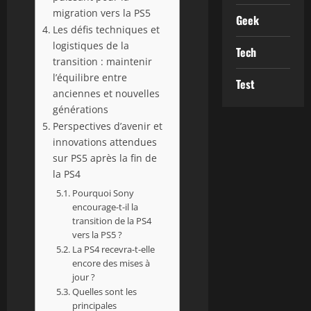
migration vers la PS5
Geek
Les défis techniques et
logistiques de la
Tech
transition : maintenir
l’équilibre entre
Test
anciennes et nouvelles
générations
Perspectives d’avenir et
innovations attendues
sur PS5 après la fin de
la PS4
Pourquoi Sony
encourage-t-il la
transition de la PS4
vers la PS5 ?
La PS4 recevra-t-elle
encore des mises à
jour ?
Quelles sont les
principales