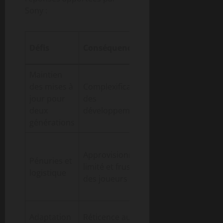
Sony :
Solutions mis
Défis
Conséquences
en place
Maintien
Optimisation
des mises à
Complexification
des mises à jo
jour pour
des
et support
deux
développements
cross-gen
générations
Augmentation
Approvisionnement
progressive de
Pénuries et
limité et frustration
la production e
logistique
des joueurs
offres
promotionnell
Tutoriels,
Adaptation
Réticence au
assistance en