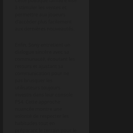
Cette politique tarifaire vise
à stimuler les ventes et
permettre aux joueurs
d’accéder plus facilement
aux dernières nouveautés.
Enfin, Sony entretient un
dialogue sincère avec sa
communauté, écoutant les
retours et ajustant sa
communication pour ne
pas brusquer les
utilisateurs toujours
investis dans leur console
PS4. Cette approche
nuancée montre une
volonté de respecter les
habitudes tout en
préparant le terrain pour le