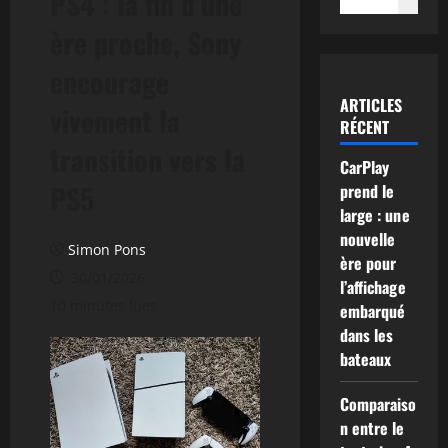
PS4 : la fin d’une
ère proche, Sony
encourage
ARTICLES
vivement la
RÉCENT
transition vers la
CarPlay
PS5
prend le
large : une
nouvelle
Simon Pons
ère pour
30/01/2026
l’affichage
10 minutes lues
embarqué
dans les
bateaux
Comparaiso
n entre le