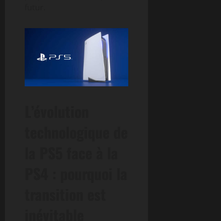
futur.
L’évolution
technologique de
la PS5 face à la
PS4 : pourquoi la
transition est
inévitable