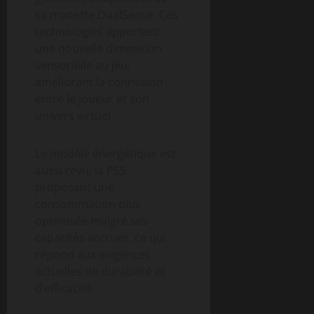
sa manette DualSense. Ces
technologies apportent
une nouvelle dimension
sensorielle au jeu,
améliorant la connexion
entre le joueur et son
univers virtuel.
Le modèle énergétique est
aussi revu, la PS5
proposant une
consommation plus
optimisée malgré ses
capacités accrues, ce qui
répond aux exigences
actuelles de durabilité et
d’efficacité.