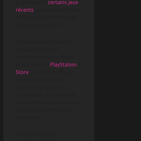
comme pour
certains jeux
récents
, sont conçues pour
améliorer la performance
et le visuel sur PS5.
Parallèlement, Sony offre
régulièrement des
promotions et contenus
gratuits sur le
PlayStation
Store
, un moyen efficace
pour encourager les
joueurs à goûter aux
nouveautés, par exemple
via des démos, des mises à
jour ou des extensions
exclusives.
Voici une liste des