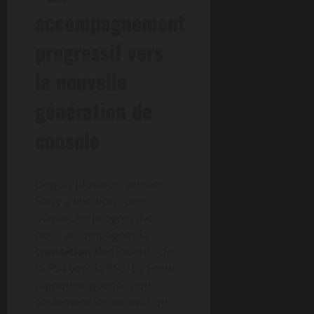
accompagnement
progressif vers
la nouvelle
génération de
console
Depuis plusieurs années,
Sony a entrepris une
démarche progressive
pour accompagner la
transition
des joueurs de
la PS4 vers la PS5. La firme
nipponne pousse non
seulement les innovations