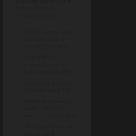
avantages clés de migrer
vers la PS5 liée au
catalogue de jeux :
Accès aux exclusivités
haute définition et
nouvelle génération
Compatibilité
ascendante avec la
plupart des jeux PS4
Mises à jour gratuites
optimisées pour PS5
Accès à de nouveaux
modes multijoueur et
fonctionnalités en ligne
Offres promotionnelles
dédiées sur le