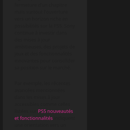
fermeture d’un chapitre
mais surtout l’ouverture
vers un horizon riche en
possibilités sur la PS5. Sony
continue à investir dans
des mises à jour
ambitieuses, des projets de
jeux et des fonctionnalités
innovantes pour consolider
sa position sur le marché.
Par exemple, les récentes
avancées mentionnées
dans les mises à jour
accessibles comme celles
listées sur
PS5 nouveautés
et fonctionnalités
indiquent
une orientation vers un