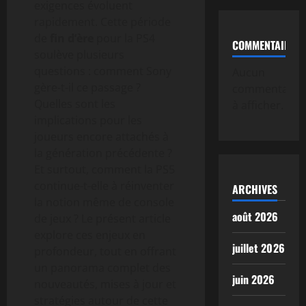
exigences évoluent
rapidement. Cette période
de
fin d’ère
pour la PS4
COMMENTAIRE
soulève plusieurs
questions : comment Sony
Aucun
gère-t-il ce passage ?
commentaire
Quelles sont les
à afficher.
implications pour les
joueurs encore attachés à
la génération précédente ?
Et surtout, comment la PS5
continue-t-elle à réinventer
ARCHIVES
la notion même de console
août 2026
de jeux ? Le présent article
explore ces enjeux en
juillet 2026
profondeur, tout en offrant
un panorama complet des
juin 2026
nouveautés, mises à jour et
stratégies autour de cette