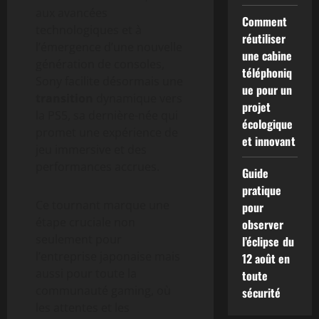
aux avancées
Comment
technologiques et à
réutiliser
l’émergence d’une nouvelle
une cabine
génération de consoles,
téléphoniq
Sony facilite désormais une
ue pour un
transition
dynamique vers
projet
la PS5, sa dernière-née qui
écologique
promet une expérience de
et innovant
jeu immersive et des
performances accrues.
Guide
pratique
Ce tournant marque une
pour
étape cruciale non
observer
seulement pour
l’éclipse du
l’entreprise japonaise mais
12 août en
aussi pour toute la
toute
communauté gaming, où
sécurité
les attentes et les