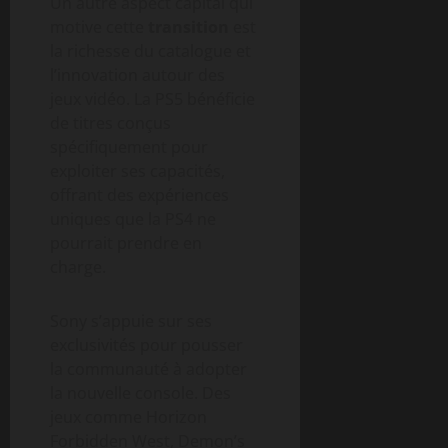
Un autre aspect capital qui
motive cette
transition
est
la richesse du catalogue et
l’innovation autour des
jeux vidéo. La PS5 bénéficie
de titres conçus
spécifiquement pour
exploiter ses capacités,
offrant des expériences
uniques que la PS4 ne
pourrait prendre en
charge.
Sony s’appuie sur ses
exclusivités pour pousser
la communauté à adopter
la nouvelle console. Des
jeux comme Horizon
Forbidden West, Demon’s