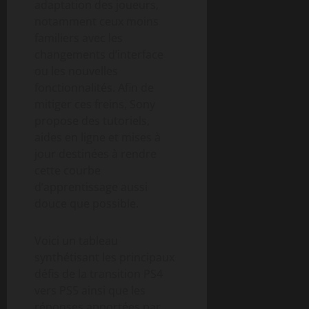
adaptation des joueurs,
notamment ceux moins
familiers avec les
changements d’interface
ou les nouvelles
fonctionnalités. Afin de
mitiger ces freins, Sony
propose des tutoriels,
aides en ligne et mises à
jour destinées à rendre
cette courbe
d’apprentissage aussi
douce que possible.
Voici un tableau
synthétisant les principaux
défis de la transition PS4
vers PS5 ainsi que les
réponses apportées par