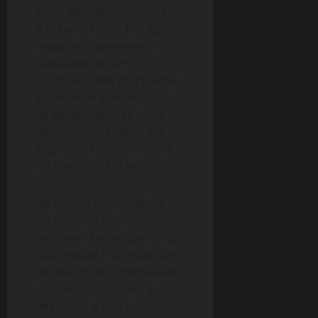
Souls Remake ou encore
Ratchet & Clank: Rift Apart
exploitent pleinement la
puissance de la PS5,
proposant des graphismes
sublimes et une mécanique
de jeu affinée. Ces titres
deviennent souvent des
arguments de poids pour
les joueurs hésitants.
De plus, la compatibilité
ascendante permet de
retrouver l’ensemble de la
ludothèque PS4, mais sans
bénéficier de l’optimisation
complète. C’est pourquoi
des mises à jour dédiées,