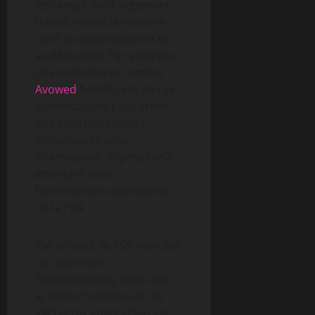
les temps de chargement,
transformant la manière
dont les jeux s’ouvrent et
se déroulent. Par exemple,
des expériences comme
Avowed
bénéficient de ces
optimisations pour créer
des environnements
dynamiques sans
interruption, impossible à
atteindre avec
l’architecture vieillissante
de la PS4.
Par ailleurs, la PS5 introduit
de nouvelles
fonctionnalités, telles que
le retour haptique et les
gâchettes adaptatives de