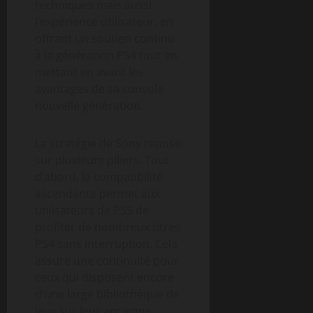
techniques mais aussi
l’expérience utilisateur, en
offrant un soutien continu
à la génération PS4 tout en
mettant en avant les
avantages de sa console
nouvelle génération.
La stratégie de Sony repose
sur plusieurs piliers. Tout
d’abord, la compatibilité
ascendante permet aux
utilisateurs de PS5 de
profiter de nombreux titres
PS4 sans interruption. Cela
assure une continuité pour
ceux qui disposent encore
d’une large bibliothèque de
jeux sur leur ancienne