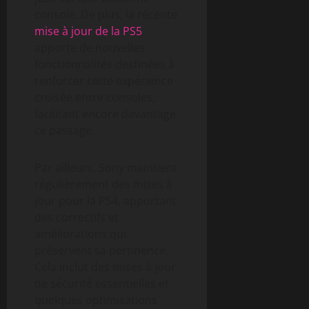
console. De plus, la récente
mise à jour de la PS5
apporte de nouvelles
fonctionnalités destinées à
renforcer cette expérience
croisée entre consoles,
facilitant encore davantage
ce passage.
Par ailleurs, Sony maintient
régulièrement des mises à
jour pour la PS4, apportant
des correctifs et
améliorations qui
préservent sa pertinence.
Cela inclut des mises à jour
de sécurité essentielles et
quelques optimisations