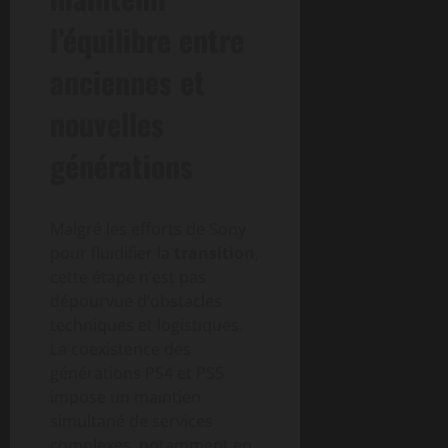
l’équilibre entre
anciennes et
nouvelles
générations
Malgré les efforts de Sony
pour fluidifier la
transition
,
cette étape n’est pas
dépourvue d’obstacles
techniques et logistiques.
La coexistence des
générations PS4 et PS5
impose un maintien
simultané de services
complexes, notamment en