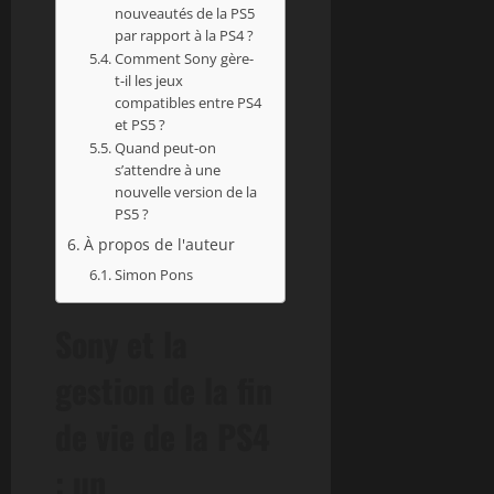
nouveautés de la PS5
par rapport à la PS4 ?
Comment Sony gère-
t-il les jeux
compatibles entre PS4
et PS5 ?
Quand peut-on
s’attendre à une
nouvelle version de la
PS5 ?
À propos de l'auteur
Simon Pons
Sony et la
gestion de la fin
de vie de la PS4
: un