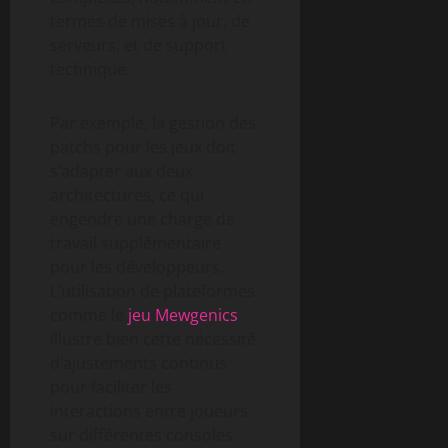
termes de mises à jour, de
serveurs, et de support
technique.
Par exemple, la gestion des
patchs pour les jeux doit
s’adapter aux deux
architectures, ce qui
engendre une charge de
travail supplémentaire
pour les développeurs.
L’utilisation de plateformes
comme le
jeu Mewgenics
illustre bien cette nécessité
d’ajustements continus
pour faciliter les
interactions entre joueurs
sur différentes consoles.