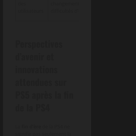
des
changement et
ligne et interfa
utilisateurs
difficultés d’usage
améliorée
Perspectives
d’avenir et
innovations
attendues sur
PS5 après la fin
de la PS4
La
fin d’ère
de la PS4 ne
signifie pas seulement la