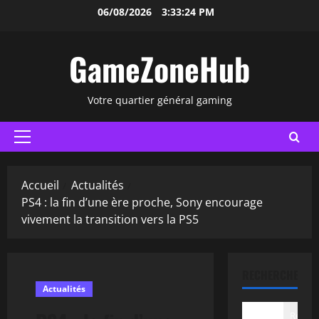
Aller
06/08/2026
3:33:25 PM
au
contenu
GameZoneHub
Votre quartier général gaming
Menu
principal
Accueil
Actualités
PS4 : la fin d’une ère proche, Sony encourage
vivement la transition vers la PS5
RECHERCHER
Actualités
Recher