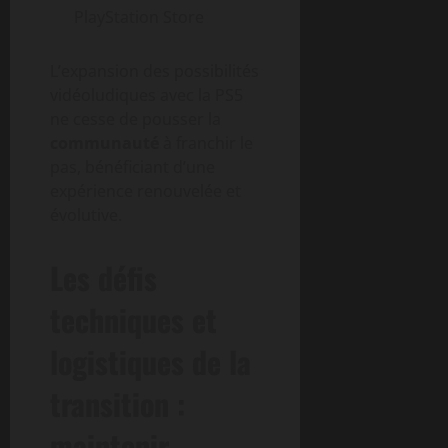
PlayStation Store
L’expansion des possibilités
vidéoludiques avec la PS5
ne cesse de pousser la
communauté
à franchir le
pas, bénéficiant d’une
expérience renouvelée et
évolutive.
Les défis
techniques et
logistiques de la
transition :
maintenir