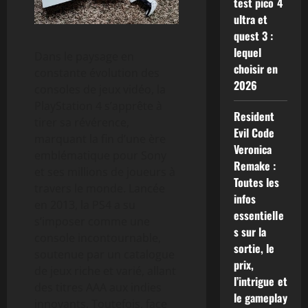
test pico 4
ultra et
quest 3 :
lequel
Dans le paysage en
choisir en
constante évolution des
2026
consoles de jeux vidéo, la
PlayStation 4 s’apprête à
Resident
tirer sa révérence,
Evil Code
marquant la fin d’une ère
Veronica
emblématique pour Sony
Remake :
et ses millions de joueurs à
Toutes les
travers le monde. Lancée
infos
en 2013, la PS4 a su
essentielle
s’imposer comme une
s sur la
console incontournable,
sortie, le
soutenue par un catalogue
prix,
de jeux riche et varié, allant
l’intrigue et
des titres AAA aux indies
le gameplay
innovants. Toutefois, face