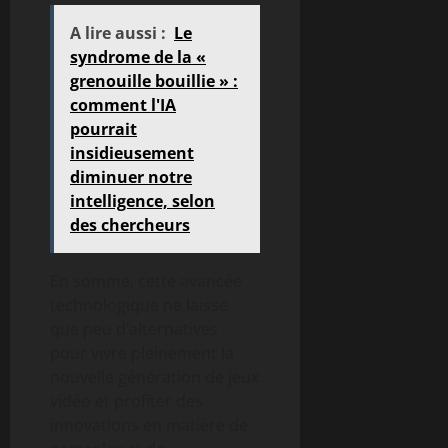
A lire aussi :
Le
syndrome de la «
grenouille bouillie » :
comment l'IA
pourrait
insidieusement
diminuer notre
intelligence, selon
des chercheurs
En somme, cette avancée
technologique ne laisse
que peu d’alternatives :
pour vivre pleinement la
nouvelle génération de jeux
vidéo et profiter des
innovations en matière de