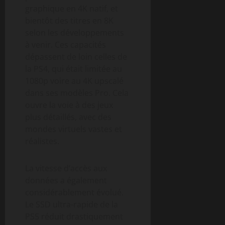
graphique en 4K natif, et
bientôt des titres en 8K
selon les développements
à venir. Ces capacités
dépassent de loin celles de
la PS4, qui était limitée au
1080p voire au 4K upscalé
dans ses modèles Pro. Cela
ouvre la voie à des jeux
plus détaillés, avec des
mondes virtuels vastes et
réalistes.
La vitesse d’accès aux
données a également
considérablement évolué.
Le SSD ultra-rapide de la
PS5 réduit drastiquement