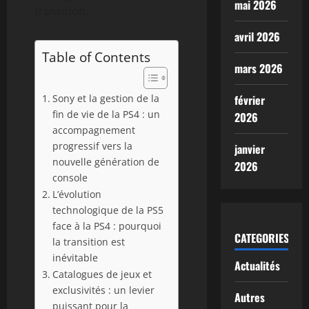
mai 2026
transition.
avril 2026
Table of Contents
mars 2026
Sony et la gestion de la
février
fin de vie de la PS4 : un
2026
accompagnement
progressif vers la
janvier
nouvelle génération de
2026
console
L’évolution
technologique de la PS5
face à la PS4 : pourquoi
CATEGORIES
la transition est
inévitable
Actualités
Catalogues de jeux et
exclusivités : un levier
Autres
puissant pour la