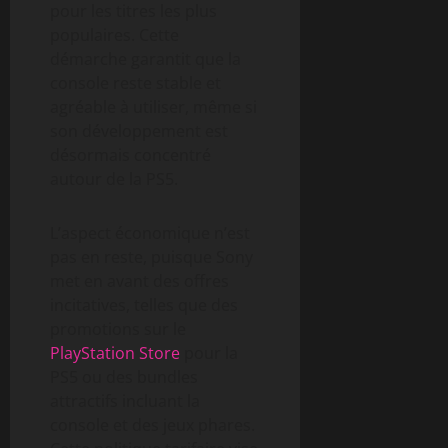
pour les titres les plus
populaires. Cette
démarche garantit que la
console reste stable et
agréable à utiliser, même si
son développement est
désormais concentré
autour de la PS5.
L’aspect économique n’est
pas en reste, puisque Sony
met en avant des offres
incitatives, telles que des
promotions sur le
PlayStation Store
pour la
PS5 ou des bundles
attractifs incluant la
console et des jeux phares.