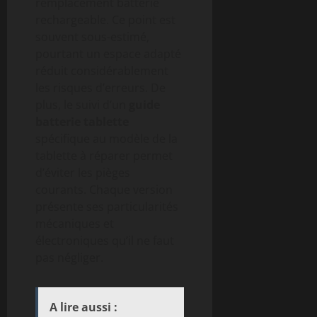
remplacement batterie
rechargeable. Ce point est
souvent sous-estimé,
pourtant un espace adapté
réduit considérablement
les risques d’erreurs. De
plus, le suivi d’un
guide
batterie tablette
spécifique au modèle de la
tablette à réparer permet
d’éviter les pièges
courants. Chaque version
présente ses particularités
mécaniques et
électroniques qu’il ne faut
pas négliger.
A lire aussi :