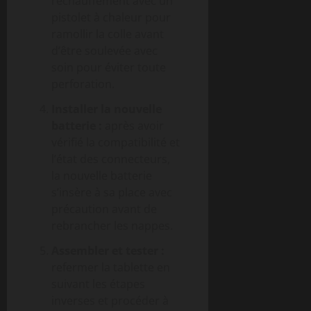
réchauffement avec un
pistolet à chaleur pour
ramollir la colle avant
d’être soulevée avec
soin pour éviter toute
perforation.
Installer la nouvelle
batterie :
après avoir
vérifié la compatibilité et
l’état des connecteurs,
la nouvelle batterie
s’insère à sa place avec
précaution avant de
rebrancher les nappes.
Assembler et tester :
refermer la tablette en
suivant les étapes
inverses et procéder à