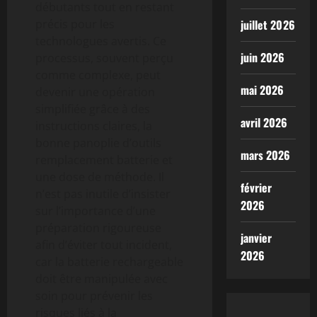
débutants tout en restant
précis pour les
juillet 2026
technologues avertis. Ce
juin 2026
processus, souvent perçu
comme complexe, peut
mai 2026
devenir une opération
simplifiée grâce à des
avril 2026
instructions claires, la
bonne panoplie d’outils
mars 2026
remplacement batterie et
une dose de méthode. Il
février
n’est pas inutile d’insister
2026
sur l’importance d’une
préparation rigoureuse
janvier
afin d’éviter tout incident,
2026
car la batterie rechargeable
doit être manipulée avec
soin pour prévenir les
risques liés à la