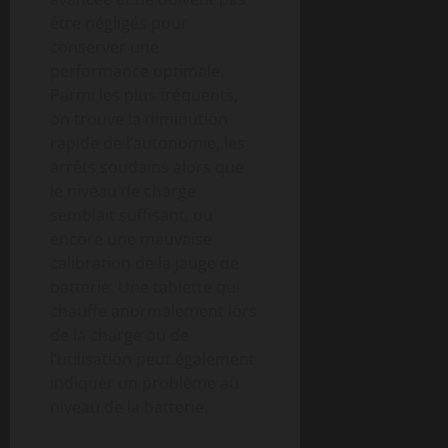
être négligés pour
conserver une
performance optimale.
Parmi les plus fréquents,
on trouve la diminution
rapide de l’autonomie, les
arrêts soudains alors que
le niveau de charge
semblait suffisant, ou
encore une mauvaise
calibration de la jauge de
batterie. Une tablette qui
chauffe anormalement lors
de la charge ou de
l’utilisation peut également
indiquer un problème au
niveau de la batterie.