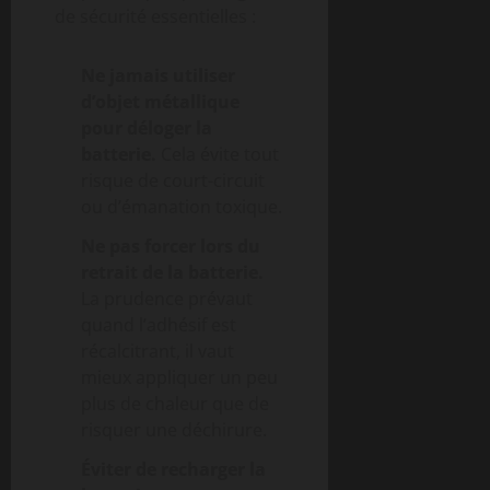
de sécurité essentielles :
Ne jamais utiliser
d’objet métallique
pour déloger la
batterie.
Cela évite tout
risque de court-circuit
ou d’émanation toxique.
Ne pas forcer lors du
retrait de la batterie.
La prudence prévaut
quand l’adhésif est
récalcitrant, il vaut
mieux appliquer un peu
plus de chaleur que de
risquer une déchirure.
Éviter de recharger la