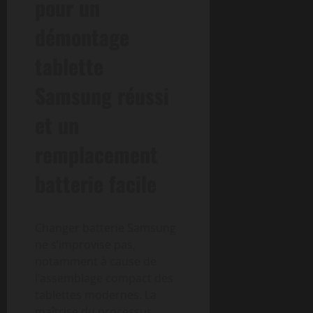
pour un
démontage
tablette
Samsung réussi
et un
remplacement
batterie facile
Changer batterie Samsung
ne s’improvise pas,
notamment à cause de
l’assemblage compact des
tablettes modernes. La
maîtrise du processus