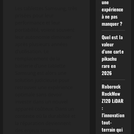
une
Les tablettes Samsung, très
expérience
prisées pour leur
à ne pas
performance et leur
manquer ?
portabilité, voient souvent
Quel est la
leur autonomie diminuer
valeur
après plusieurs années
d’une carte
d’utilisation. Le
pikachu
remplacement de la
rare en
batterie d’une tablette
2026
Samsung est alors une
solution judicieuse pour
Roborock
retrouver une expérience
RockMow
optimale sans devoir
Z120 LiDAR
investir dans un nouvel
:
appareil coûteux. Dans un
l’innovation
contexte où la durabilité et
tout-
la réparation deviennent
terrain qui
des enjeux cruciaux,