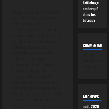
l’affichage
embarqué
Ce guide complet détaille
dans les
les différentes étapes du
bateaux
démontage tablette
Samsung, les précautions
indispensables de sécurité
changement batterie, ainsi
COMMENTAIRE
que les astuces pour
identifier une batterie
Aucun
tablette Samsung
commentaire
défectueuse et choisir une
à afficher.
batterie compatible. En
intégrant les conseils
d’experts en réparation et
les retours d’expérience
des utilisateurs, ce tutoriel
ARCHIVES
batterie tablette tuto se
veut accessible aux
août 2026