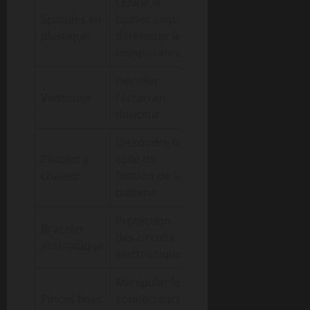
Ouvrir le
Spatules en
boitier sans
plastique
détériorer les
composants
Décoller
Ventouse
l’écran en
douceur
Dissoudre la
Pistolet à
colle de
chaleur
fixation de la
batterie
Protection
Bracelet
des circuits
antistatique
électroniques
Manipuler les
Pinces fines
connecteurs