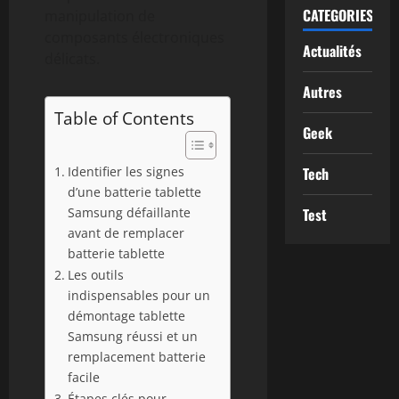
CATEGORIES
manipulation de
composants électroniques
Actualités
délicats.
Autres
Table of Contents
Geek
Identifier les signes
Tech
d’une batterie tablette
Samsung défaillante
Test
avant de remplacer
batterie tablette
Les outils
indispensables pour un
démontage tablette
Samsung réussi et un
remplacement batterie
facile
Étapes clés pour