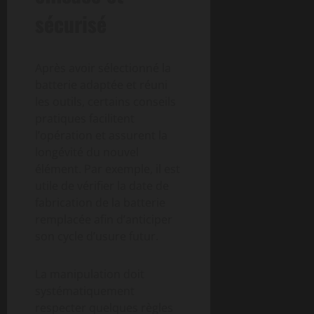
sécurisé
Après avoir sélectionné la
batterie adaptée et réuni
les outils, certains conseils
pratiques facilitent
l’opération et assurent la
longévité du nouvel
élément. Par exemple, il est
utile de vérifier la date de
fabrication de la batterie
remplacée afin d’anticiper
son cycle d’usure futur.
La manipulation doit
systématiquement
respecter quelques règles