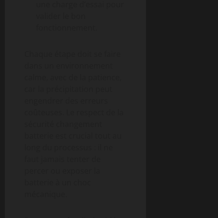
une charge d’essai pour
valider le bon
fonctionnement.
Chaque étape doit se faire
dans un environnement
calme, avec de la patience,
car la précipitation peut
engendrer des erreurs
coûteuses. Le respect de la
sécurité changement
batterie est crucial tout au
long du processus : il ne
faut jamais tenter de
percer ou exposer la
batterie à un choc
mécanique.