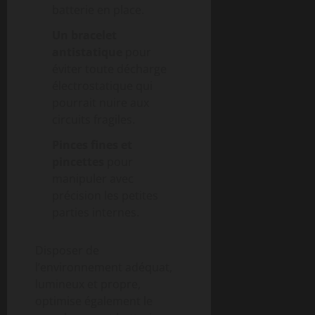
batterie en place.
Un bracelet
antistatique
pour
éviter toute décharge
électrostatique qui
pourrait nuire aux
circuits fragiles.
Pinces fines et
pincettes
pour
manipuler avec
précision les petites
parties internes.
Disposer de
l’environnement adéquat,
lumineux et propre,
optimise également le