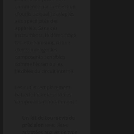
commence par la sélection
d’outils de qualité adaptés
aux spécificités des
appareils. Sans ces
instruments, le démontage
tablette Samsung risque
d’endommager les
composants sensibles
comme l’écran ou les
flexibles du circuit interne.
Les outils remplacement
batterie incontournables
comprennent notamment :
Un kit de tournevis de
précision
avec têtes
adaptées aux vis de type