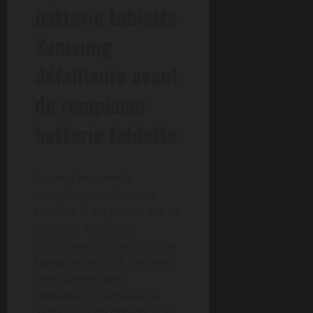
batterie tablette
Samsung
défaillante avant
de remplacer
batterie tablette
Avant d’entamer le
remplacement batterie
tablette, il est primordial de
détecter les signes
précurseurs d’une batterie
fatiguée. En effet, certains
symptômes sont
évocateurs d’une usure
avancée et ne doivent pas