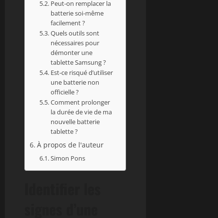
Peut-on remplacer la
batterie soi-même
facilement ?
Quels outils sont
nécessaires pour
démonter une
tablette Samsung ?
Est-ce risqué d’utiliser
une batterie non
officielle ?
Comment prolonger
la durée de vie de ma
nouvelle batterie
tablette ?
À propos de l'auteur
Simon Pons
Identifier les
signes d’une