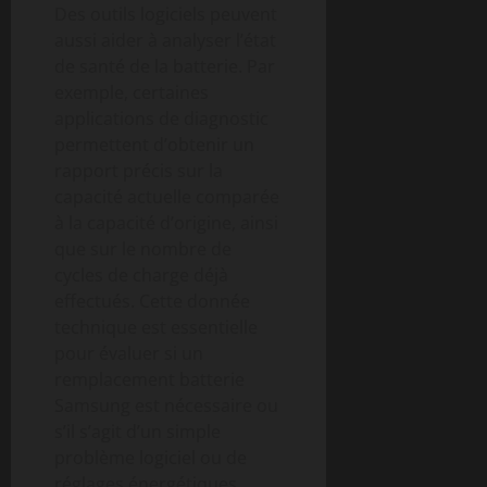
Des outils logiciels peuvent
aussi aider à analyser l’état
de santé de la batterie. Par
exemple, certaines
applications de diagnostic
permettent d’obtenir un
rapport précis sur la
capacité actuelle comparée
à la capacité d’origine, ainsi
que sur le nombre de
cycles de charge déjà
effectués. Cette donnée
technique est essentielle
pour évaluer si un
remplacement batterie
Samsung est nécessaire ou
s’il s’agit d’un simple
problème logiciel ou de
réglages énergétiques