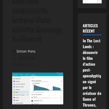
Comment
remplacer la
batterie d’une
ARTICLES
tablette Samsung
RÉCENT
facilement
In The Lost
Lands :
Simon Pons
découvrir
le film
17/02/2026
d’action
11 minutes lues
post-
apocalyptiq
ue signé
par le
créateur de
Game of
Thrones,