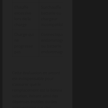
Chauffe
Surchauffe
excessive
batterie ou
Risques pour la
lors de la
chargeur
sécurité
charge
incompatible
Charge qui
Connectique
Recharge
ne
endommagée
impossible ou
progresse
ou batterie
lente
pas
endommagée
Cette évaluation en amont
est indispensable pour
s’assurer que le
remplacement est la bonne
solution, évitant ainsi des
dépenses inutiles ou des
interventions sur des