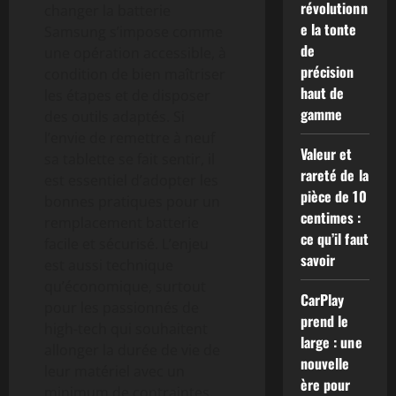
révolutionn
changer la batterie
e la tonte
Samsung s’impose comme
de
une opération accessible, à
précision
condition de bien maîtriser
haut de
les étapes et de disposer
gamme
des outils adaptés. Si
l’envie de remettre à neuf
Valeur et
sa tablette se fait sentir, il
rareté de la
est essentiel d’adopter les
pièce de 10
bonnes pratiques pour un
centimes :
remplacement batterie
ce qu’il faut
facile et sécurisé. L’enjeu
savoir
est aussi technique
qu’économique, surtout
CarPlay
pour les passionnés de
prend le
high-tech qui souhaitent
large : une
allonger la durée de vie de
nouvelle
leur matériel avec un
ère pour
minimum de contraintes.