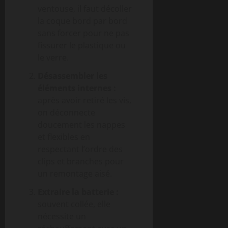
ventouse, il faut décoller
la coque bord par bord
sans forcer pour ne pas
fissurer le plastique ou
le verre.
Désassembler les
éléments internes :
après avoir retiré les vis,
on déconnecte
doucement les nappes
et flexibles en
respectant l’ordre des
clips et branches pour
un remontage aisé.
Extraire la batterie :
souvent collée, elle
nécessite un