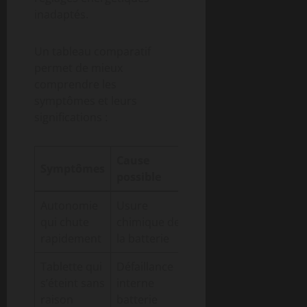
inadaptés.
Un tableau comparatif
permet de mieux
comprendre les
symptômes et leurs
significations :
Cause
Symptômes
Conséquence
possible
Autonomie
Usure
Remplacement
qui chute
chimique de
batterie
rapidement
la batterie
nécessaire
Tablette qui
Défaillance
Fonctionnement
s’éteint sans
interne
instable
raison
batterie