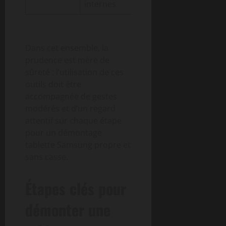
internes
Dans cet ensemble, la
prudence est mère de
sûreté : l’utilisation de ces
outils doit être
accompagnée de gestes
modérés et d’un regard
attentif sur chaque étape
pour un démontage
tablette Samsung propre et
sans casse.
Étapes clés pour
démonter une