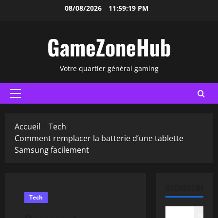
Aller
08/08/2026
11:59:20 PM
au
contenu
GameZoneHub
Votre quartier général gaming
Menu
principal
Accueil
Tech
Comment remplacer la batterie d’une tablette
Samsung facilement
RECHERCHER
Tech
Recher