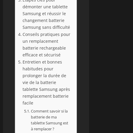
démonter une tablette
Samsung et réussir le
changement batterie
Samsung sans difficulté
Conseils pratiques pour
un remplacement
batterie rechargeable
efficace et sécurisé
Entretien et bonnes
habitudes pour
prolonger la durée de
vie de la batterie
tablette Samsung après
remplacement batterie
facile
Comment savoir si la
batterie de ma
tablette Samsung est
à remplacer ?