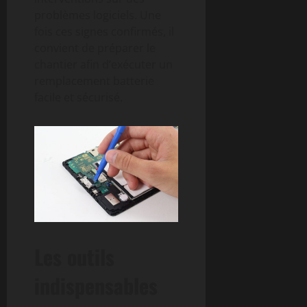
problèmes logiciels. Une
fois ces signes confirmés, il
convient de préparer le
chantier afin d’exécuter un
remplacement batterie
facile et sécurisé.
Les outils
indispensables