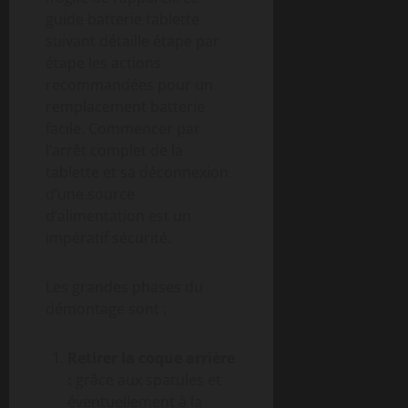
guide batterie tablette
suivant détaille étape par
étape les actions
recommandées pour un
remplacement batterie
facile. Commencer par
l’arrêt complet de la
tablette et sa déconnexion
d’une source
d’alimentation est un
impératif sécurité.
Les grandes phases du
démontage sont :
Retirer la coque arrière
:
grâce aux spatules et
éventuellement à la