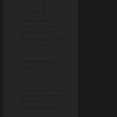
Torx ou Phillips utilisées
par Samsung.
Des spatules en
plastique ou plectres
pour décoller
délicatement la coque
arrière sans rayer ou
casser.
Une ventouse
pour
soulever l’écran sans
endommager les
composants internes.
Un pistolet à chaleur
ou un sèche-cheveux
puissant
afin de
ramollir la colle qui
maintient souvent la