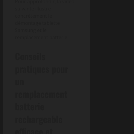
Pour approfondir, la vidéo
suivante illustre
concrètement le
démontage tablette
Samsung et le
remplacement batterie :
Conseils
pratiques pour
un
remplacement
batterie
rechargeable
efficace et