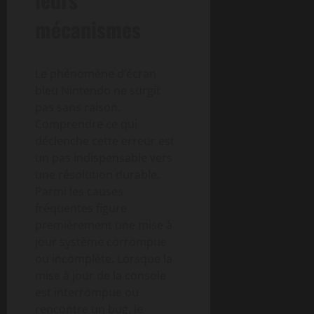
mécanismes
Le phénomène d’écran
bleu Nintendo ne surgit
pas sans raison.
Comprendre ce qui
déclenche cette erreur est
un pas indispensable vers
une résolution durable.
Parmi les causes
fréquentes figure
premièrement une mise à
jour système corrompue
ou incomplète. Lorsque la
mise à jour de la console
est interrompue ou
rencontre un bug, le