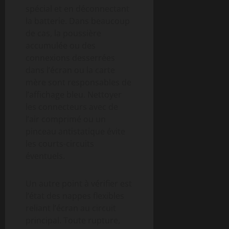
spécial et en déconnectant
la batterie. Dans beaucoup
de cas, la poussière
accumulée ou des
connexions desserrées
dans l’écran ou la carte
mère sont responsables de
l’affichage bleu. Nettoyer
les connecteurs avec de
l’air comprimé ou un
pinceau antistatique évite
les courts-circuits
éventuels.
Un autre point à vérifier est
l’état des nappes flexibles
reliant l’écran au circuit
principal. Toute rupture,