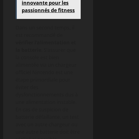
innovante pour les
passionnés de fitness
Dans un second temps, il
est recommandé de
vérifier l’alimentation et
la batterie
. S’assurer que
la console est bien
alimentée via un chargeur
officiel Nintendo est une
étape primordiale pour
éviter des
dysfonctionnements dus à
une alimentation instable.
En cas de suspicion de
batterie défaillante, un test
avec un autre chargeur ou
une autre batterie doit être