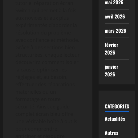
mai 2026
tutoriel réparation écran
Switch qui permet à la fois
avril 2026
aux novices et aux plus
expérimentés d’aborder la
mars 2026
résolution du problème
avec confiance et méthode.
février
Grâce à des sections bien
2026
structurées, chaque lecteur
découvrira comment isoler
janvier
la cause, optimiser les
2026
réglages et, au besoin,
effectuer des réparations
matérielles ou un
formatage en toute
CATEGORIES
sécurité. Ainsi, ce guide
complet écran bleu offre
Actualités
une véritable boîte à outils
pour comprendre,
Autres
anticiper et résoudre