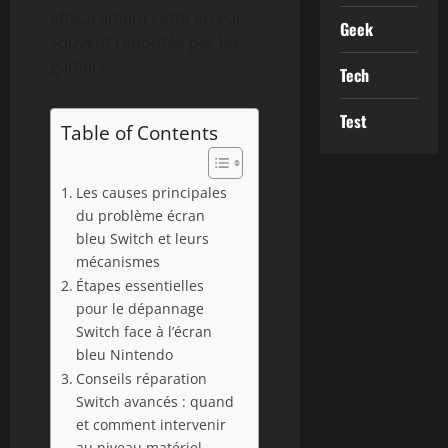
efficacement cette erreur
Geek
souvent redoutée par les
gamers.
Tech
Test
Table of Contents
Les causes principales
du problème écran
bleu Switch et leurs
mécanismes
Étapes essentielles
pour le dépannage
Switch face à l’écran
bleu Nintendo
Conseils réparation
Switch avancés : quand
et comment intervenir
au niveau matériel