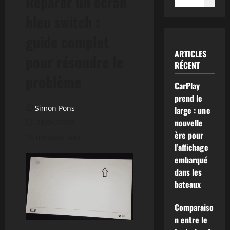
Réparer un écran
bleu switch :
guide complet
ARTICLES
pour résoudre le
RÉCENT
problème
CarPlay
prend le
Simon Pons
large : une
nouvelle
25/04/2026
ère pour
10 minutes lues
l’affichage
embarqué
dans les
bateaux
Comparaiso
n entre le