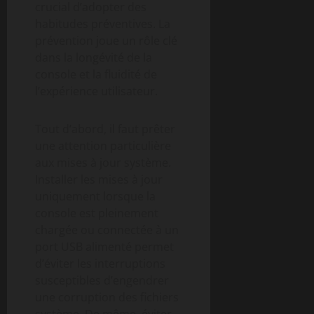
crucial d’adopter des
habitudes préventives. La
prévention joue un rôle clé
dans la longévité de la
console et la fluidité de
l’expérience utilisateur.
Tout d’abord, il faut prêter
une attention particulière
aux mises à jour système.
Installer les mises à jour
uniquement lorsque la
console est pleinement
chargée ou connectée à un
port USB alimenté permet
d’éviter les interruptions
susceptibles d’engendrer
une corruption des fichiers
système. De même, éviter