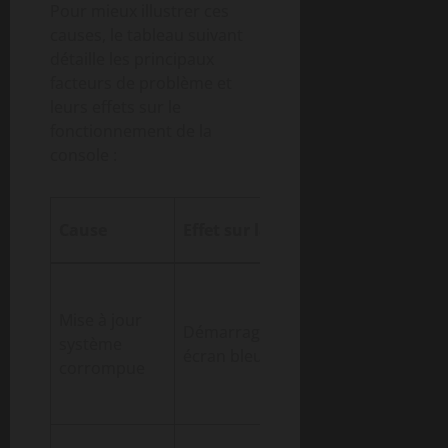
Pour mieux illustrer ces
causes, le tableau suivant
détaille les principaux
facteurs de problème et
leurs effets sur le
fonctionnement de la
console :
Symptôme
Cause
Effet sur la console
associés
Blocage lors
du
Mise à jour
Démarrage bloqué,
démarrage,
système
écran bleu figé
impossibilit
corrompue
d’accéder a
menu
Arrêts