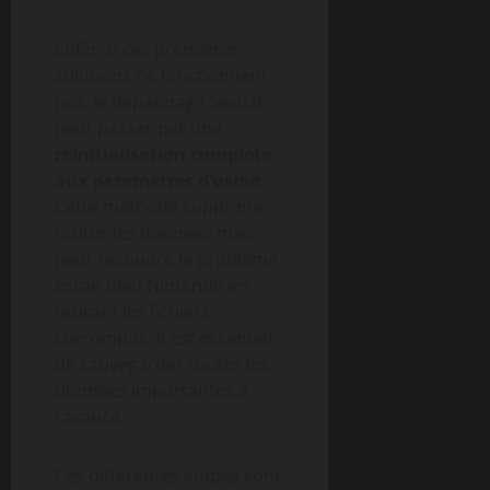
Enfin, si ces premières
solutions ne fonctionnent
pas, le dépannage Switch
peut passer par une
réinitialisation complète
aux paramètres d’usine
.
Cette méthode supprime
toutes les données mais
peut résoudre le problème
écran bleu Nintendo en
retirant les fichiers
corrompus. Il est essentiel
de sauvegarder toutes les
données importantes à
l’avance.
Ces différentes étapes sont