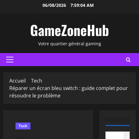
Aller
06/08/2026
7:59:05 AM
au
contenu
GameZoneHub
Votre quartier général gaming
Menu
principal
Accueil
Tech
Réparer un écran bleu switch : guide complet pour
résoudre le problème
RECHERCHER
Tech
Recher