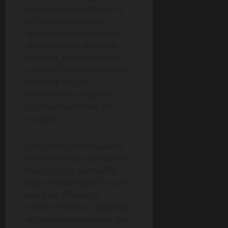
système d’exploitation de
la Switch peut ne plus
démarrer correctement,
affichant ainsi cet écran
bleu figé. Cela se produit
souvent lorsque la batterie
est faible lors de
l’installation ou que la
connexion internet est
instable.
Une autre cause majeure
réside dans des problèmes
matériels. La surchauffe
peut endommager la carte
mère ou affecter la
mémoire interne, générant
un dysfonctionnement qui