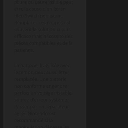
pliure ou usure visible peut
être la cause d’un écran
bleu Switch persistant.
Remplacer ces nappes est
souvent la solution la plus
efficace mais nécessite des
pièces compatibles et de la
patience.
La batterie, fragilisée avec
le temps, peut aussi être
remplacée. Une batterie
non conforme engendre
parfois un voltage instable,
source d’erreur système.
Passer par un réparateur
agréé Nintendo est
recommandé si la
manipulation dépasse les