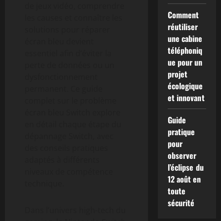
de jeux vidéo, comprendre
Comment
les causes et connaître les
réutiliser
solutions pour réparer
une cabine
écran bleu devient
téléphoniq
essentiel afin d’éviter la
ue pour un
perte de données ou un
projet
dysfonctionnement
écologique
permanent. Ce guide
et innovant
complet sur le problème
écran bleu Switch explore
Guide
en détail chaque étape du
pratique
dépannage Switch, avec
pour
des conseils pratiques
observer
adaptés à différents
l’éclipse du
niveaux de compétence
12 août en
technique.
toute
sécurité
Dans l’univers high-tech du