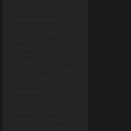
se traduit par l’écran bleu
Switch. De même, un
problème au niveau du
connecteur d’écran ou des
câbles internes augmente
le risque d’affichage
défectueux. Parfois, la
batterie elle-même, si elle
est défaillante ou mal
connectée, peut provoquer
ce genre d’anomalie.
Le dernier grand axe
concerne des conflits
logiciels. L’installation
d’applications non
officielles, le jailbreak ou le
hack de la console pour
activer des fonctionnalités