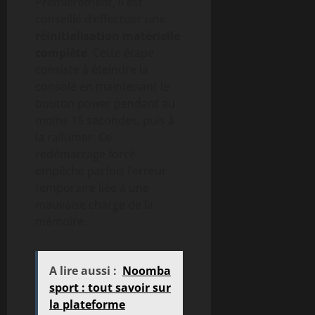
Premièrement, il est
conseillé d’effectuer une
réinitialisation matérielle
complète
. Cette étape
consiste à éteindre la
console en maintenant le
bouton power pendant au
moins 15 secondes, puis à
la rallumer. Ce
redémarrage forcé
empêche parfois l’erreur
temporaire liée à une
mauvaise charge de la
mémoire.
A lire aussi :
Noomba
sport : tout savoir sur
la plateforme