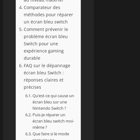
Comparateur des
méthodes pour réparer
un écran bleu switch
Comment prévenir le
problème écran bleu
Switch pour une
expérience gaming
durable
FAQ sur le dépannage
écran bleu Switch :
réponses claires et
précises
Qu’est-ce qui cause un
écran bleu sur une
Nintendo Switch ?
Puis-je réparer un
écran bleu switch moi-
même ?
Que faire si le mode
recovery ne