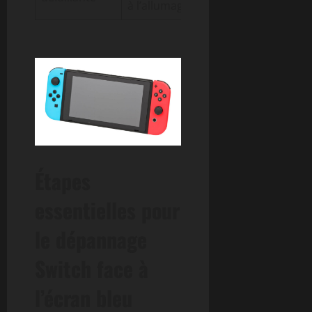
à l’allumage
soudain
Étapes
essentielles pour
le dépannage
Switch face à
l’écran bleu