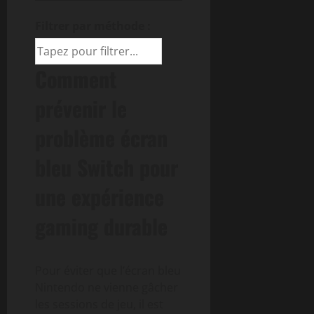
Filtrer par méthode :
Comment
prévenir le
problème écran
bleu Switch pour
une expérience
gaming durable
Pour éviter que l’écran bleu
Nintendo ne vienne gâcher
les sessions de jeu, il est