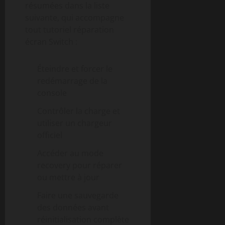
résumées dans la liste
suivante, qui accompagne
tout tutoriel réparation
écran Switch :
Éteindre et forcer le
redémarrage de la
console
Contrôler la charge et
utiliser un chargeur
officiel
Accéder au mode
recovery pour réparer
ou mettre à jour
Faire une sauvegarde
des données avant
réinitialisation complète