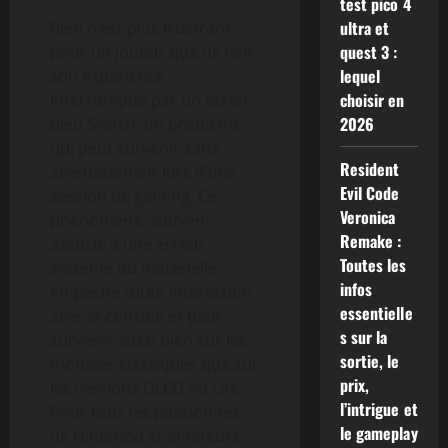
test pico 4
ultra et
Rien n’est plus frustrant
quest 3 :
pour un joueur que de voir
lequel
son expérience
choisir en
interrompue par un écran
2026
bleu Switch, un problème
qui peut survenir sans
Resident
avertissement lors d’une
Evil Code
session de gaming. Ce
Veronica
phénomène, souvent
Remake :
associé à une erreur
Toutes les
système ou matérielle,
infos
empêche toute interaction
essentielle
avec la console et peut
s sur la
survenir aussi bien sur les
sortie, le
modèles classiques que sur
prix,
les versions OLED ou Lite.
l’intrigue et
Pour tous les passionnés
le gameplay
de Nintendo et amateurs