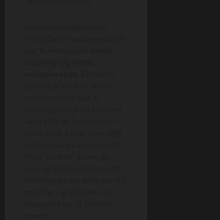
réalisé si possible.
Un tutoriel réparation
écran Switch passe ensuite
par le recours au
mode
recovery ou mode
maintenance
. Ce mode
permet d’accéder à des
options telles que la
réinitialisation du système
sans effacer les données
ou la mise à jour manuelle
du firmware par carte SD.
Pour accéder au mode
recovery, il faut maintenir
simultanément les boutons
volume + et volume – en
appuyant sur le bouton
power.