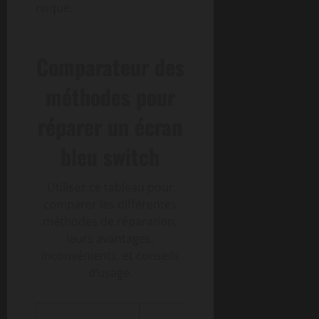
risque.
Comparateur des
méthodes pour
réparer un écran
bleu switch
Utilisez ce tableau pour
comparer les différentes
méthodes de réparation,
leurs avantages,
inconvénients, et conseils
d’usage.