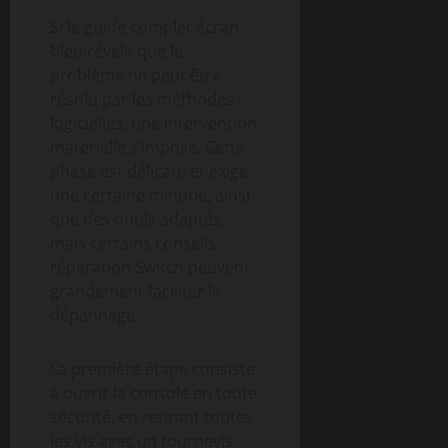
Si le guide complet écran
bleu révèle que le
problème ne peut être
résolu par les méthodes
logicielles, une intervention
matérielle s’impose. Cette
phase est délicate et exige
une certaine minutie, ainsi
que des outils adaptés,
mais certains conseils
réparation Switch peuvent
grandement faciliter le
dépannage.
La première étape consiste
à ouvrir la console en toute
sécurité, en retirant toutes
les vis avec un tournevis