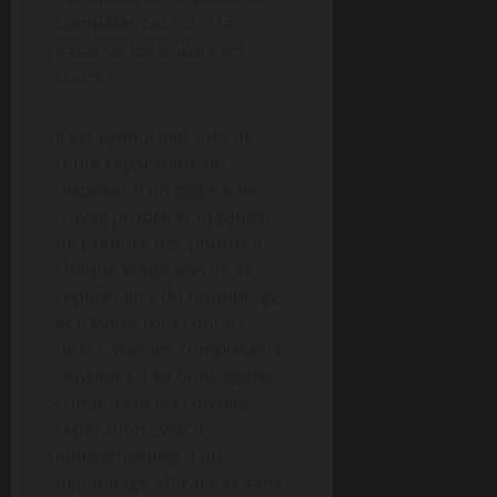
compétences ou si la
garantie est encore en
cours.
Il est primordial, lors de
toute réparation, de
disposer d’un espace de
travail propre et organisé,
de prendre des photos à
chaque étape afin de se
repérer lors du remontage,
et d’éviter tout contact
direct avec les composants
sensibles. Ces bons gestes
composent les conseils
réparation Switch
indispensables à un
dépannage efficace et sans