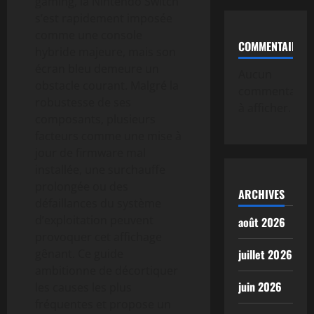
gaming, la Nintendo Switch
s’est rapidement imposée
comme une console
COMMENTAIRE
hybride majeure, mais son
écran bleu demeure un
Aucun
obstacle courant. Malgré la
commentaire
robustesse de ses
à afficher.
composants, plusieurs
facteurs comme une mise à
jour de firmware mal
installée, une surchauffe
prolongée ou des
ARCHIVES
défaillances du système
d’exploitation peuvent
août 2026
provoquer cet affichage
gênant. Ce guide
juillet 2026
ambitionne de décortiquer
juin 2026
les causes les plus
fréquentes et propose un