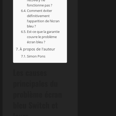
fonctionne pas ?
Comment éviter
définitivement
l’apparition de l’écran
bleu ?
Est-ce que la garantie
couvre le problème
écran bleu ?
À propos de l'auteur
Simon Pons
Les causes
principales du
problème écran
bleu Switch et
leurs