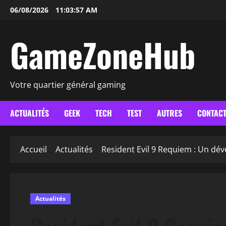
Aller
06/08/2026
11:03:59 AM
au
contenu
GameZoneHub
Votre quartier général gaming
ACTUALITÉS
GEEK
TECH
TEST
AUTRES
CONTAC
Accueil
Actualités
Resident Evil 9 Requiem : Un dév
Actualités