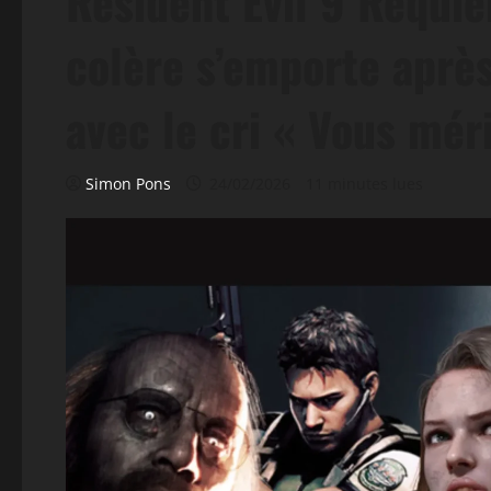
Resident Evil 9 Requi
colère s’emporte après
avec le cri « Vous mér
Simon Pons
24/02/2026
11 minutes lues