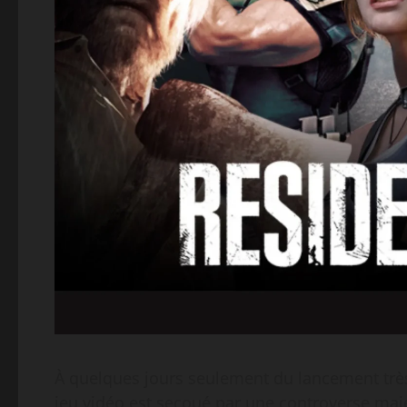
À quelques jours seulement du lancement très
jeu vidéo est secoué par une controverse maje