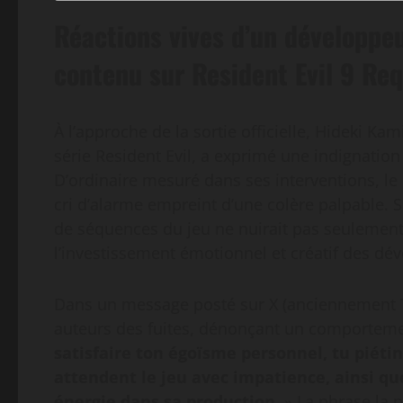
Réactions vives d’un développeur
contenu sur Resident Evil 9 Re
À l’approche de la sortie officielle, Hideki Kam
série Resident Evil, a exprimé une indignation 
D’ordinaire mesuré dans ses interventions, le r
cri d’alarme empreint d’une colère palpable. Se
de séquences du jeu ne nuirait pas seulement 
l’investissement émotionnel et créatif des dé
Dans un message posté sur X (anciennement Tw
auteurs des fuites, dénonçant un comportement 
satisfaire ton égoïsme personnel, tu piétin
attendent le jeu avec impatience, ainsi qu
énergie dans sa production.
» La phrase la p