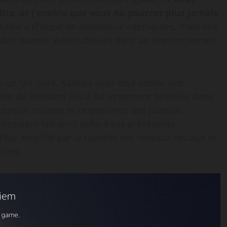
its, et j’espère que vous ne pourrez plus jamais
rutale a choqué de nombreux internautes, mais elle
on des œuvres vidéoludiques dans un environnement
s un fait isolé. Kamiya avait déjà connu une
sion de Resident Evil 2 fut largement dévoilée dans
eption critique et l’expérience des joueurs.
9 Requiem fait ainsi écho à ces précédents
ui amplifié par la rapidité des réseaux sociaux et
rties.