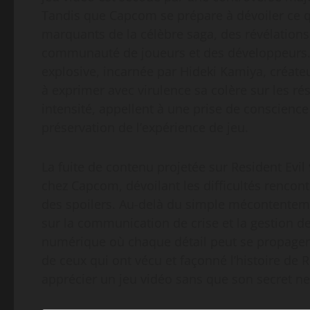
Tandis que Capcom se prépare à dévoiler ce qu
marquants de la célèbre saga, des révélations
communauté de joueurs et des développeurs. 
explosive, incarnée par Hideki Kamiya, créate
à exprimer avec virulence sa colère sur les r
intensité, appellent à une prise de conscience 
préservation de l’expérience de jeu.
La fuite de contenu projetée sur Resident Evi
chez Capcom, dévoilant les difficultés rencontr
des spoilers. Au-delà du simple mécontentem
sur la communication de crise et la gestion d
numérique où chaque détail peut se propager e
de ceux qui ont vécu et façonné l’histoire de 
apprécier un jeu vidéo sans que son secret ne