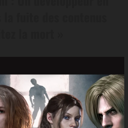
em : Un développeur en
 la fuite des contenus
itez la mort »