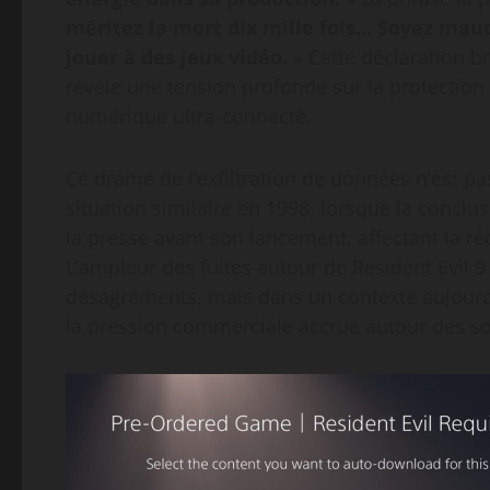
méritez la mort dix mille fois… Soyez maud
jouer à des jeux vidéo.
» Cette déclaration b
révèle une tension profonde sur la protecti
numérique ultra-connecté.
Ce drame de l’exfiltration de données n’est pa
situation similaire en 1998, lorsque la conclu
la presse avant son lancement, affectant la réc
L’ampleur des fuites autour de Resident Evil 
désagréments, mais dans un contexte aujourd’h
la pression commerciale accrue autour des so