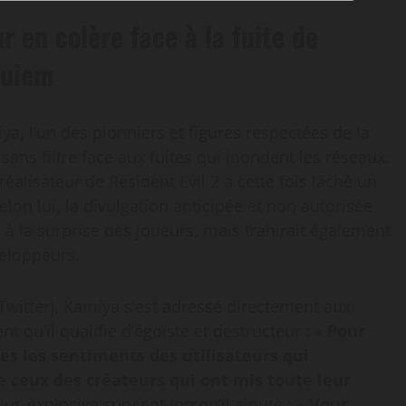
 en colère face à la fuite de
quiem
iya, l’un des pionniers et figures respectées de la
sans filtre face aux fuites qui inondent les réseaux.
éalisateur de Resident Evil 2 a cette fois lâché un
lon lui, la divulgation anticipée et non autorisée
à la surprise des joueurs, mais trahirait également
veloppeurs.
itter), Kamiya s’est adressé directement aux
qu’il qualifie d’égoïste et destructeur : «
Pour
es les sentiments des utilisateurs qui
e ceux des créateurs qui ont mis toute leur
lus explosive survient lorsqu’il ajoute : «
Vous