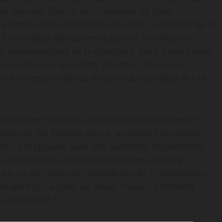
i pourrait être un des chapitres les plus
 prématurées viennent bouleverser la sérénité de la
Cette vague de spoilers a généré une réaction
ur emblématique de la franchise, qui n’a pas hésité
éseaux sociaux. Ses mots, ponctués d’une rare
sur le respect dû aux artisans du jeu vidéo et à la
l 9 Requiem dénonce un véritable drame interne
ées par les équipes face à la viralité incontrôlée
ent, cet épisode pose des questions importantes
es informations confidentielles dans une ère
n un clic. Dans ce contexte tendu, l’exaspération
Resident Evil éclaire un débat crucial : comment
 soit dérobé ?