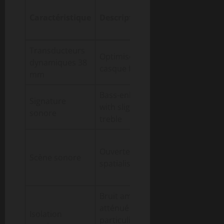
Avantage
Caractéristique
Description
pour
l’utilisateur
Transducteurs
Équilibre entr
Optimisés pour
dynamiques 38
isolation et
casque fermé
mm
fidélité
Bass-enhanced
Écoute
Signature
with slight bright
dynamique et
sonore
treble
claire
Meilleure
Ouverte et
localisation d
Scène sonore
spatialisée
sons dans le
mix
Bruit ambiant
Concentratio
atténué
optimale
Isolation
particulièrement
même en