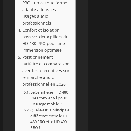
PRO : un casque fermé
adapté à tous les
usages audio
professionnels
Confort et isolation
passive, deux piliers du
HD 480 PRO pour une
immersion optimale
Positionnement
tarifaire et comparaison
avec les alternatives sur
le marché audio
professionnel en 2026
Le Sennheiser HD 480
PRO convient-il pour
un usage mobile ?
Quelle est la principale
différence entre le HD
480 PRO et le HD 490
PRO ?