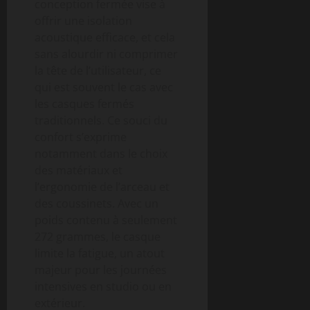
conception fermée vise à
offrir une isolation
acoustique efficace, et cela
sans alourdir ni comprimer
la tête de l’utilisateur, ce
qui est souvent le cas avec
les casques fermés
traditionnels. Ce souci du
confort s’exprime
notamment dans le choix
des matériaux et
l’ergonomie de l’arceau et
des coussinets. Avec un
poids contenu à seulement
272 grammes, le casque
limite la fatigue, un atout
majeur pour les journées
intensives en studio ou en
extérieur.