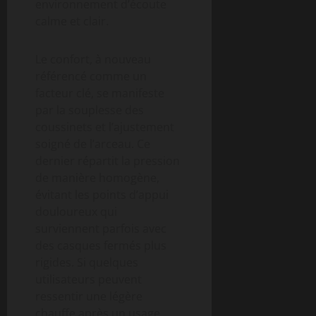
environnement d’écoute
calme et clair.
Le confort, à nouveau
référencé comme un
facteur clé, se manifeste
par la souplesse des
coussinets et l’ajustement
soigné de l’arceau. Ce
dernier répartit la pression
de manière homogène,
évitant les points d’appui
douloureux qui
surviennent parfois avec
des casques fermés plus
rigides. Si quelques
utilisateurs peuvent
ressentir une légère
chauffe après un usage