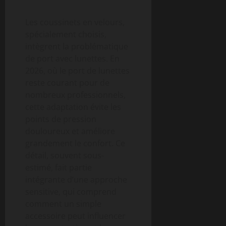
Les coussinets en velours,
spécialement choisis,
intègrent la problématique
de port avec lunettes. En
2026, où le port de lunettes
reste courant pour de
nombreux professionnels,
cette adaptation évite les
points de pression
douloureux et améliore
grandement le confort. Ce
détail, souvent sous-
estimé, fait partie
intégrante d’une approche
sensitive, qui comprend
comment un simple
accessoire peut influencer