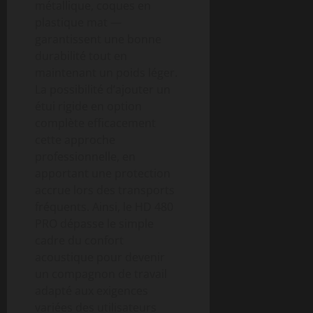
métallique, coques en
plastique mat —
garantissent une bonne
durabilité tout en
maintenant un poids léger.
La possibilité d’ajouter un
étui rigide en option
complète efficacement
cette approche
professionnelle, en
apportant une protection
accrue lors des transports
fréquents. Ainsi, le HD 480
PRO dépasse le simple
cadre du confort
acoustique pour devenir
un compagnon de travail
adapté aux exigences
variées des utilisateurs