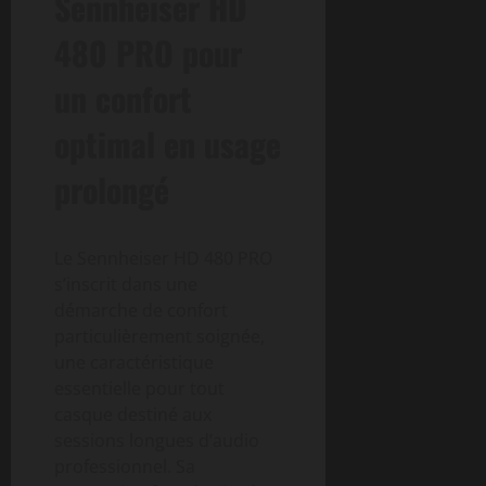
Sennheiser HD
480 PRO pour
un confort
optimal en usage
prolongé
Le Sennheiser HD 480 PRO
s’inscrit dans une
démarche de confort
particulièrement soignée,
une caractéristique
essentielle pour tout
casque destiné aux
sessions longues d’audio
professionnel. Sa