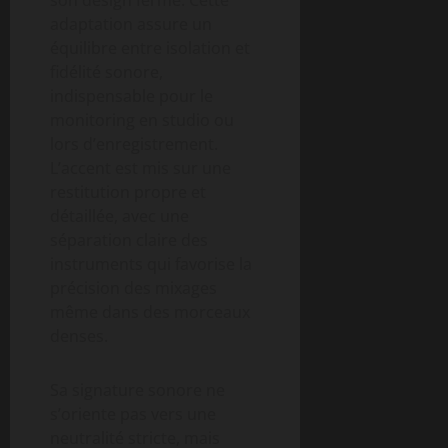
adaptation assure un
équilibre entre isolation et
fidélité sonore,
indispensable pour le
monitoring en studio ou
lors d’enregistrement.
L’accent est mis sur une
restitution propre et
détaillée, avec une
séparation claire des
instruments qui favorise la
précision des mixages
même dans des morceaux
denses.
Sa signature sonore ne
s’oriente pas vers une
neutralité stricte, mais