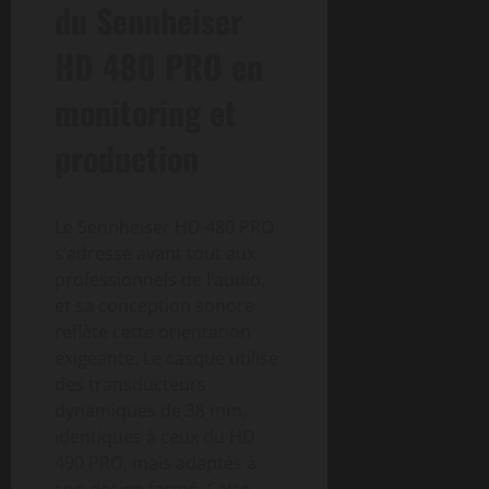
du Sennheiser
HD 480 PRO en
monitoring et
production
Le Sennheiser HD 480 PRO
s’adresse avant tout aux
professionnels de l’audio,
et sa conception sonore
reflète cette orientation
exigeante. Le casque utilise
des transducteurs
dynamiques de 38 mm,
identiques à ceux du HD
490 PRO, mais adaptés à
son design fermé. Cette