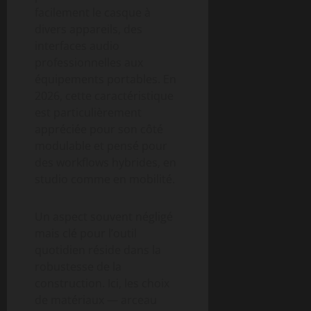
facilement le casque à
divers appareils, des
interfaces audio
professionnelles aux
équipements portables. En
2026, cette caractéristique
est particulièrement
appréciée pour son côté
modulable et pensé pour
des workflows hybrides, en
studio comme en mobilité.
Un aspect souvent négligé
mais clé pour l’outil
quotidien réside dans la
robustesse de la
construction. Ici, les choix
de matériaux — arceau