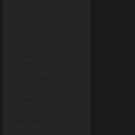
plutôt qu’en un seul point.
Ce design réfléchi assure
ainsi une stabilité agréable,
quel que soit le
mouvement ou
l’environnement, que ce
soit en studio, en
déplacement, ou même en
situation de monitoring
intensif lors d’une session.
Ce confort allié à la qualité
acoustique fait du HD 480
PRO un casque fermé
capable de supporter de
nombreuses heures de
travail sans engendrer de
gêne notable.