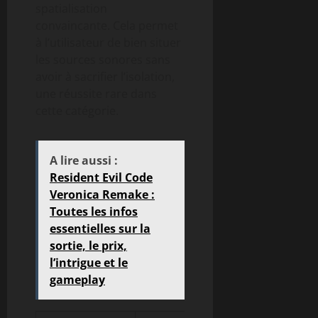
spatialisation
convaincante. Cela permet
à l’utilisateur de bien situer
les sources sonores sans
avoir à sacrifier l’isolation,
une réussite rare dans
cette catégorie.
A lire aussi :
Resident Evil Code
Veronica Remake :
Toutes les infos
essentielles sur la
sortie, le prix,
l’intrigue et le
gameplay