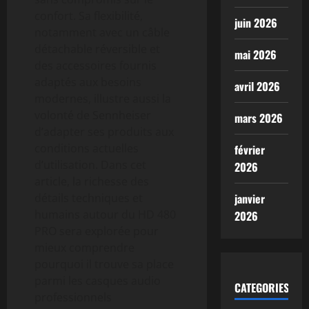
confort. Sa flexibilité,
juin 2026
notamment avec un câble
détachable réversible et
mai 2026
des accessoires fournis
adaptés aux besoins
avril 2026
modernes, illustre aussi la
volonté de Sennheiser
mars 2026
d’adapter ses produits aux
conditions actuelles
février
d’utilisation. Dans cet
2026
article, la richesse des
détails techniques et
janvier
humains autour du HD 480
2026
PRO sera explorée pour
mieux comprendre
pourquoi il trouve sa place
parmi les casques audio
CATEGORIES
professionnels