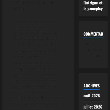
confortable sur le long
l’intrigue et
terme.
le gameplay
À travers une conception
robuste et un système
optimisé pour limiter les
COMMENTAIRE
vibrations indésirables, le
Aucun
HD 480 PRO vise à offrir
commentaire
une qualité sonore fidèle,
à afficher.
même dans des
environnements variés. Ce
casque fermé n’est pas
qu’un simple accessoire,
c’est un outil pensé pour
ARCHIVES
les professionnels comme
pour les créateurs
août 2026
multitâches souhaitant une
restitution sonore précise
juillet 2026
sans compromis sur le