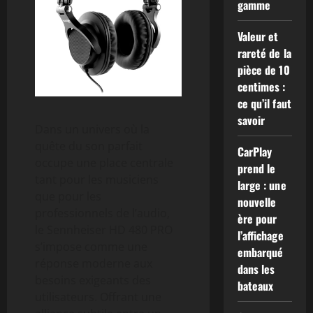
gamme
Valeur et
rareté de la
pièce de 10
centimes :
ce qu’il faut
savoir
Dans un univers où la
quête du son parfait
CarPlay
occupe une place centrale
prend le
tant pour les musiciens
large : une
que pour les
nouvelle
professionnels de l’audio,
ère pour
le Sennheiser HD 480 PRO
l’affichage
s’impose comme une
embarqué
réponse moderne aux
dans les
besoins exigeants des
bateaux
utilisateurs. Offrant une