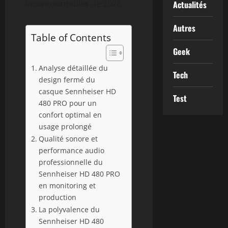
incontournables de 2026.
Actualités
Autres
Table of Contents
Geek
Analyse détaillée du
Tech
design fermé du
casque Sennheiser HD
Test
480 PRO pour un
confort optimal en
usage prolongé
Qualité sonore et
performance audio
professionnelle du
Sennheiser HD 480 PRO
en monitoring et
production
La polyvalence du
Sennheiser HD 480