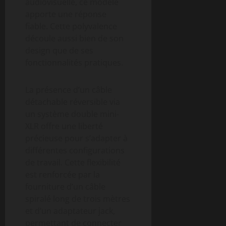
audiovisuelle, ce modèle
apporte une réponse
fiable. Cette polyvalence
découle aussi bien de son
design que de ses
fonctionnalités pratiques.
La présence d’un câble
détachable réversible via
un système double mini-
XLR offre une liberté
précieuse pour s’adapter à
différentes configurations
de travail. Cette flexibilité
est renforcée par la
fourniture d’un câble
spiralé long de trois mètres
et d’un adaptateur jack,
permettant de connecter