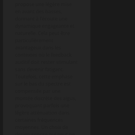
propose une légère mise
en avant des basses,
donnant à l’écoute une
dynamique engageante et
naturelle. Cela peut être
particulièrement
avantageux dans les
contextes où le feedback
auditif doit rester stimulant
sans devenir fatigant.
Toutefois, cette emphase
sur le bas du spectre est
compensée par une
montée discrète des aigus,
provoquant parfois une
légère atténuation dans
certaines fréquences
moyennes. Un choix de
design sonore qui peut ne