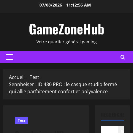
Aller
07/08/2026
11:12:57 AM
au
contenu
GameZoneHub
Votre quartier général gaming
Menu
principal
Accueil
Test
Sennheiser HD 480 PRO : le casque studio fermé
qui allie parfaitement confort et polyvalence
RECHERCHER
Test
Recher