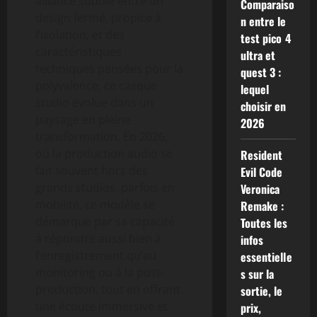
alliance subtile entre un
Comparaiso
design fermé, propice à
n entre le
l’isolation, et des
test pico 4
caractéristiques
ultra et
techniques pensées pour la
quest 3 :
polyvalence, ce casque
lequel
studio évolue dans un
choisir en
paysage en pleine
2026
transformation. En 2026,
où la production audio se
Resident
fait souvent hors des
Evil Code
grands studios, parfois en
Veronica
mobilité, ce modèle se
Remake :
démarque par sa capacité
Toutes les
à répondre aussi bien à
infos
l’enregistrement qu’au
essentielle
monitoring ou à la post-
s sur la
production, tout en offrant
sortie, le
une écoute immersive et
prix,