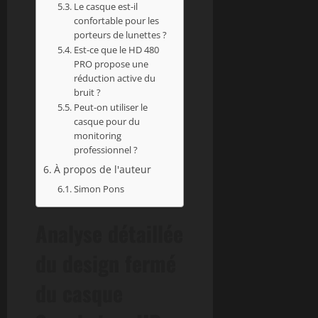
Le casque est-il
confortable pour les
porteurs de lunettes ?
Est-ce que le HD 480
PRO propose une
réduction active du
bruit ?
Peut-on utiliser le
casque pour du
monitoring
professionnel ?
À propos de l'auteur
Simon Pons
Analyse détaillée
du design fermé
du casque