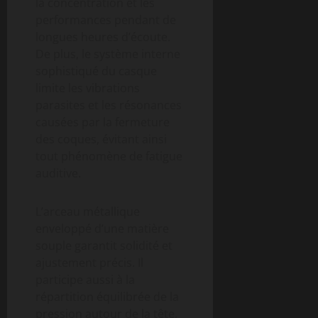
la concentration et les
performances pendant de
longues heures d’écoute.
De plus, le système interne
sophistiqué du casque
limite les vibrations
parasites et les résonances
causées par la fermeture
des coques, évitant ainsi
tout phénomène de fatigue
auditive.
L’arceau métallique
enveloppé d’une matière
souple garantit solidité et
ajustement précis. Il
participe aussi à la
répartition équilibrée de la
pression autour de la tête,