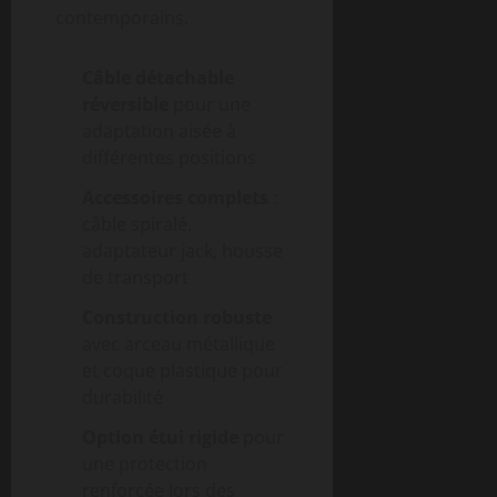
contemporains.
Câble détachable
réversible
pour une
adaptation aisée à
différentes positions
Accessoires complets
:
câble spiralé,
adaptateur jack, housse
de transport
Construction robuste
avec arceau métallique
et coque plastique pour
durabilité
Option étui rigide
pour
une protection
renforcée lors des