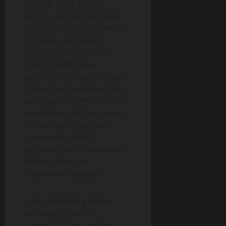
Au-delà de la qualité
sonore, un casque studio
fermé doit impérativement
garantir une bonne
isolation et un confort
irréprochable pour
permettre à l’auditeur une
immersion complète dans
son travail. Le HD 480 PRO
excelle sur ces deux plans,
offrant une réduction
passive des bruits
ambiants particulièrement
efficace dans les
fréquences élevées.
Cette isolation passive,
obtenue grâce à la
conception fermée des