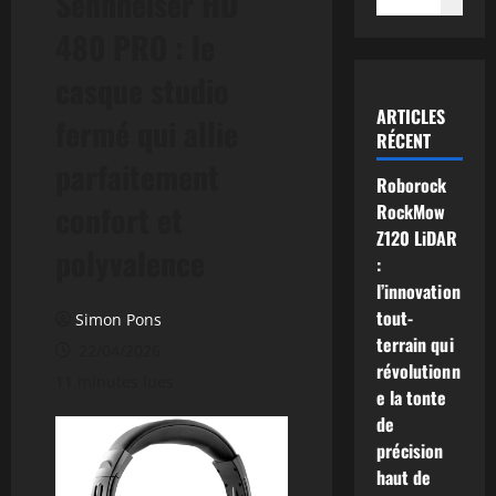
Sennheiser HD
480 PRO : le
casque studio
ARTICLES
fermé qui allie
RÉCENT
parfaitement
Roborock
confort et
RockMow
Z120 LiDAR
polyvalence
:
l’innovation
tout-
Simon Pons
terrain qui
22/04/2026
révolutionn
11 minutes lues
e la tonte
de
précision
haut de