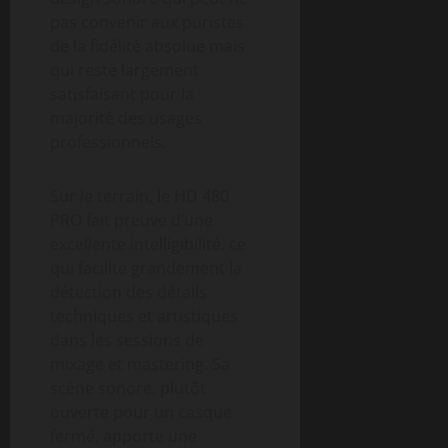
pas convenir aux puristes
de la fidélité absolue mais
qui reste largement
satisfaisant pour la
majorité des usages
professionnels.
Sur le terrain, le HD 480
PRO fait preuve d’une
excellente intelligibilité, ce
qui facilite grandement la
détection des détails
techniques et artistiques
dans les sessions de
mixage et mastering. Sa
scène sonore, plutôt
ouverte pour un casque
fermé, apporte une