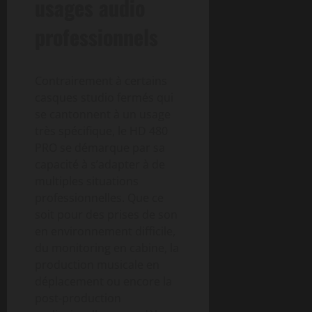
usages audio
professionnels
Contrairement à certains
casques studio fermés qui
se cantonnent à un usage
très spécifique, le HD 480
PRO se démarque par sa
capacité à s’adapter à de
multiples situations
professionnelles. Que ce
soit pour des prises de son
en environnement difficile,
du monitoring en cabine, la
production musicale en
déplacement ou encore la
post-production