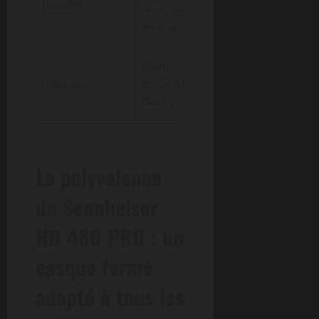
passive
dans les hautes
environneme
fréquences
bruyant
Polyvalence
Monitoring,
assurée dans
Utilisation
enregistrement,
divers
post-production
contextes
La polyvalence
du Sennheiser
HD 480 PRO : un
casque fermé
adapté à tous les