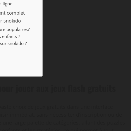
n ligne
ment complet
ur snokido
ore populaires?
 enfants ?
 sur snokido ?
our jouer aux jeux flash gratuits
aste choix de jeux gratuits dans une interface
aisir immédiat, sans nécessiter d’inscription ou de
 une large palette de catégories, allant des puzzles
 enfants et les stratégies, ce qui permet à tout