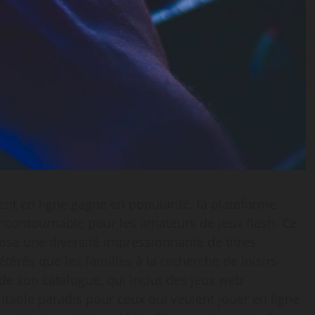
nt en ligne gagne en popularité, la plateforme
ontournable pour les amateurs de jeux flash. Ce
opose une diversité impressionnante de titres
étérés que les familles à la recherche de loisirs
de son catalogue, qui inclut des jeux web
ritable paradis pour ceux qui veulent jouer en ligne