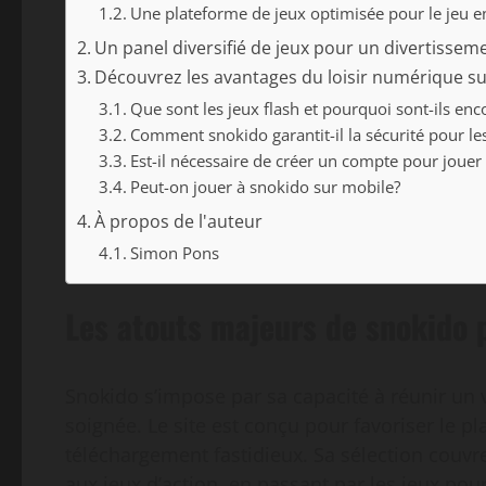
Une plateforme de jeux optimisée pour le jeu e
Un panel diversifié de jeux pour un divertisse
Découvrez les avantages du loisir numérique s
Que sont les jeux flash et pourquoi sont-ils enc
Comment snokido garantit-il la sécurité pour les
Est-il nécessaire de créer un compte pour jouer
Peut-on jouer à snokido sur mobile?
À propos de l'auteur
Simon Pons
Les atouts majeurs de snokido p
Snokido s’impose par sa capacité à réunir un v
soignée. Le site est conçu pour favoriser le pl
téléchargement fastidieux. Sa sélection couvre
aux jeux d’action, en passant par les jeux pour