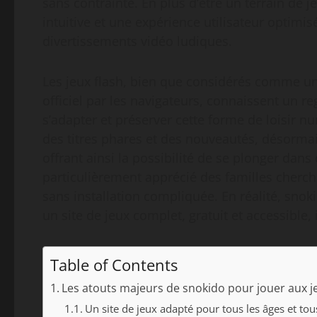
sans contrainte. En plus d’être un terrain de je
intuitive et une expérience utilisateur optimi
divertissements vidéo ludiques.
Les jeux flash, bien que considérés comme un
officiel par les navigateurs, connaissent un re
s’adapter et préserver cette forme de loisir 
des titres phares et des nouveautés, désorma
offrant ainsi la possibilité de se plonger dans
particulièrement apprécié des familles chercha
sans installation compliquée. En réalité, snok
un site de jeux complet, gratuit et accessible,
Table of Contents
Les atouts majeurs de snokido pour jouer aux je
Un site de jeux adapté pour tous les âges et tous