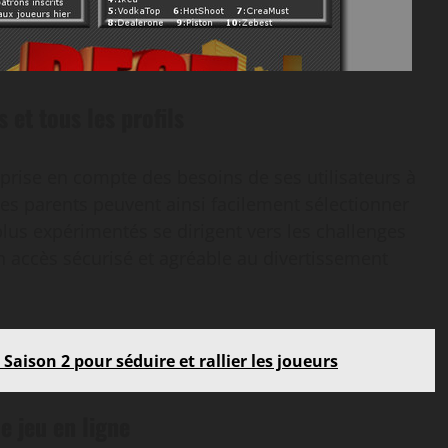
 et tous les profils
prise en compte des besoins de ses utilisateurs à
 Les parents peuvent ainsi facilement sélectionner
plus expérimentés se dirigent vers les challenges
 accès sécurisé et agréable au divertissement
a Saison 2 pour séduire et rallier les joueurs
e jeu en ligne