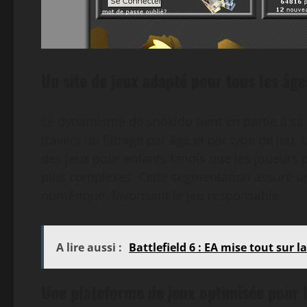
Un site de jeux adapté pour tous les âges
Le dynamisme de snokido tient en partie à sa 
travers un filtrage par âge et par type de jeu.
des jeux pour enfants tandis que les joueurs 
plus complexes. Cette segmentation assure un
numérique, favorisant le jeu responsable.
A lire aussi :
Battlefield 6 : EA mise tout sur l
Une plateforme de jeux optimisée pour l