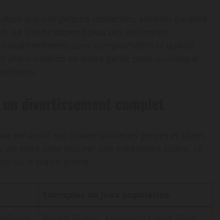
ation aux navigateurs modernes, snokido garantit
ash. Le site ne dépend plus des anciennes
x instantanément, sans compromettre la qualité
ion place snokido en avant-garde pour quiconque
nditions.
r un divertissement complet
ue exhaustif qui couvre plusieurs genres et styles
 est testé pour assurer une expérience stable, ce
ce où le plaisir prime.
Exemples de jeux populaires
réflexes
Rocket Bunny, Assassin’s Creed Flash,