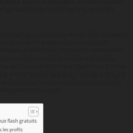
u virtuel gratuit, snokido offre aussi une interface
sée, garantissant un accès simple et rapide aux
e technologie un peu rétro depuis la fin du support
gain d’intérêt via des plateformes qui ont su
numérique. Avec snokido, les passionnés retrouvent
is compatibles avec les standards web actuels,
 des sessions de jeu fluides et captivantes. Cela est
nt à initier les plus jeunes aux jeux sans risque et
ido réussit là où beaucoup peinent encore : créer
 idéal pour tous les âges.
ux flash gratuits
 les profils