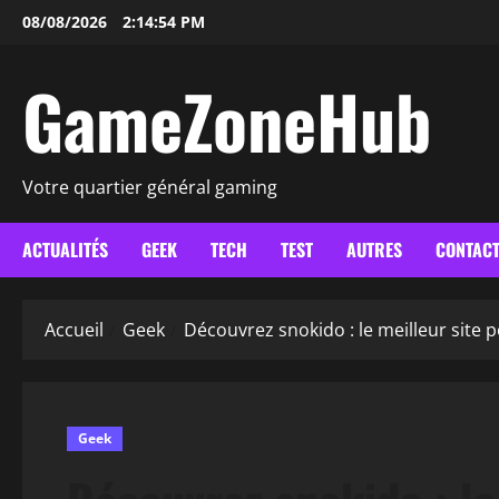
Aller
08/08/2026
2:14:55 PM
au
contenu
GameZoneHub
Votre quartier général gaming
ACTUALITÉS
GEEK
TECH
TEST
AUTRES
CONTAC
Accueil
Geek
Découvrez snokido : le meilleur site p
Geek