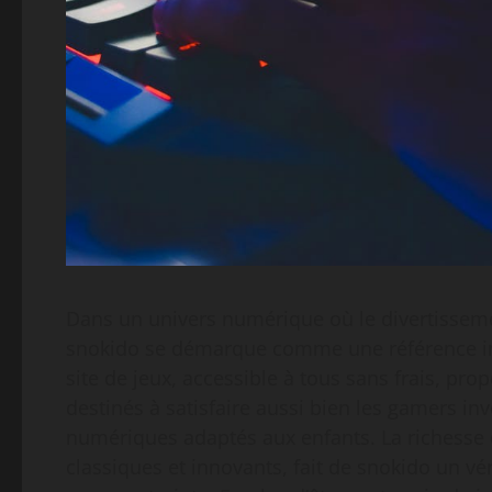
Dans un univers numérique où le divertisseme
snokido se démarque comme une référence inc
site de jeux, accessible à tous sans frais, pr
destinés à satisfaire aussi bien les gamers inv
numériques adaptés aux enfants. La richesse 
classiques et innovants, fait de snokido un vé