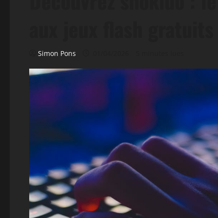
Découvrez snokido : le
aux jeux flash gratuits
Simon Pons
01/04/2026
5 minutes lues