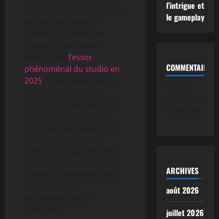
l’intrigue et
dans l’industrie grâce à des
le gameplay
projets ambitieux et
novateurs, comme en
témoigne la récente
analyse sur
l’essor
COMMENTAIRE
phénoménal du studio en
2025
. Cette convergence
Aucun
entre une légende du
commentaire
cinéma et le phénomène
à afficher.
Star Wars annonce un
futur palpitant pour cette
franchise unique, qui
continue de captiver des
millions de spectateurs à
ARCHIVES
travers le monde en dépit
des évolutions
août 2026
technologiques et
culturelles.
juillet 2026