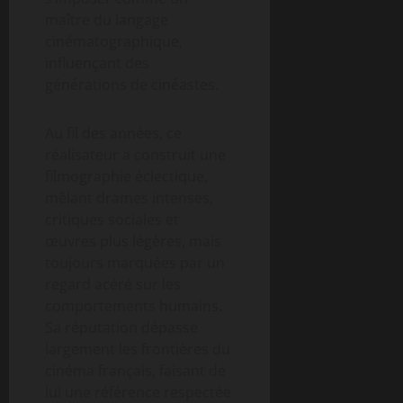
maître du langage
cinématographique,
influençant des
générations de cinéastes.
Au fil des années, ce
réalisateur a construit une
filmographie éclectique,
mêlant drames intenses,
critiques sociales et
œuvres plus légères, mais
toujours marquées par un
regard acéré sur les
comportements humains.
Sa réputation dépasse
largement les frontières du
cinéma français, faisant de
lui une référence respectée