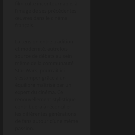
film culte incontournable, à
l’image de ses précédentes
œuvres dans le cinéma
français.
La tension entre tradition
et modernité, autrefois
source de débats au sein
même de la communauté
Star Wars, pourrait ici
s’estomper grâce à un
équilibre maîtrisé par un
expert du cinéma. Ce
renouvellement stylistique
contribuera à réconcilier
les différentes générations
de fans autour d’une même
passion.