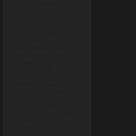
cinéaste légendaire a
profondément impacté le
genre de la science-fiction,
même si ce n’était pas son
terrain de prédilection
initial. Ses incursions dans
ce domaine ont toujours
été caractérisées par un
traitement original, mêlant
questionnements
philosophiques et
esthétique soignée. Ces
apports argumentent en
faveur de sa capacité à
enrichir la mythologie Star
Wars avec une profondeur
nouvelle, mêlant spectacle
et réflexion.