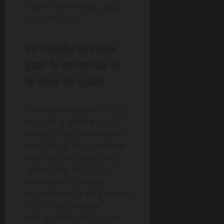
quête d’une intrigue plus
sophistiquée.
Un souffle nouveau
pour la narration et
la mise en scène
Fort de son expérience, ce
réalisateur pourra aussi
proposer des innovations
stylistiques, en jouant avec
la lumière, le cadre, et les
rythmes narratifs. Ces
choix donneront une
identité visuelle singulière à
ce Star Wars rénové,
susceptible de s’ériger en