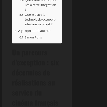
liés à cette intégration
?
Quelle place la
technologie occupe-t-
elle dans ce projet ?
À propos de l'auteur
Simon Pons
Un parcours
d’exception : six
décennies de
réalisations au
service du
cinéma français