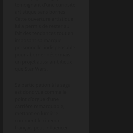
témoignant d’une curiosité
artistique sans bornes.
Cette ouverture artistique
lui a permis de rester au
fait des tendances tout en
imposant sa marque
personnelle, indispensable
pour aborder désormais
un projet aussi ambitieux
que Star Wars.
Sa participation à la saga
est donc vue comme le
point d’orgue d’une
carrière remarquable,
mettant en lumière
comment le cinéma
français peut influencer