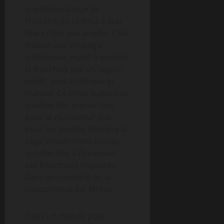
si emblématique de
l’histoire du cinéma à Star
Wars n’est pas anodin. Cela
traduit une stratégie
ambitieuse visant à enrichir
la franchise par un regard
inédit, plus artistique et
mature. Ce choix audacieux
soulève des enjeux tant
pour le réalisateur que
pour les studios derrière la
saga, notamment Disney,
qui cherche à dynamiser
ses franchises majeures
dans un contexte où la
concurrence est féroce.
Dans un monde post-