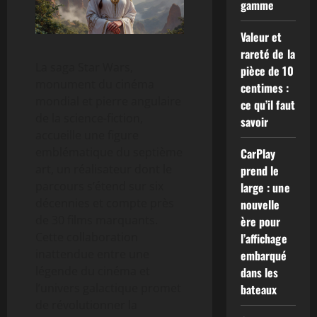
gamme
Valeur et
rareté de la
La saga Star Wars,
pièce de 10
monument du cinéma
centimes :
mondial et pierre angulaire
ce qu’il faut
de la science-fiction,
savoir
accueille une figure
emblématique du septième
CarPlay
art, un réalisateur dont le
prend le
parcours s’étend sur six
large : une
décennies et compte près
nouvelle
de 30 films marquants.
ère pour
Cette collaboration
l’affichage
inattendue entre une
embarqué
légende du cinéma et
dans les
l’univers galactique promet
bateaux
de révolutionner la