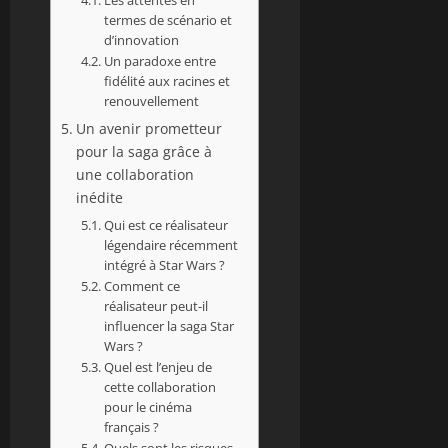
termes de scénario et
d’innovation
Un paradoxe entre
fidélité aux racines et
renouvellement
Un avenir prometteur
pour la saga grâce à
une collaboration
inédite
Qui est ce réalisateur
légendaire récemment
intégré à Star Wars ?
Comment ce
réalisateur peut-il
influencer la saga Star
Wars ?
Quel est l’enjeu de
cette collaboration
pour le cinéma
français ?
Quels sont les risques