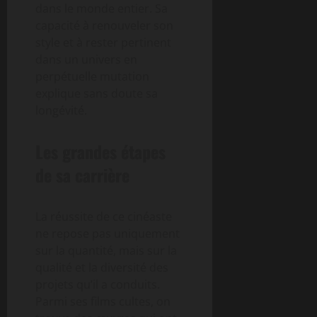
dans le monde entier. Sa
capacité à renouveler son
style et à rester pertinent
dans un univers en
perpétuelle mutation
explique sans doute sa
longévité.
Les grandes étapes
de sa carrière
La réussite de ce cinéaste
ne repose pas uniquement
sur la quantité, mais sur la
qualité et la diversité des
projets qu’il a conduits.
Parmi ses films cultes, on