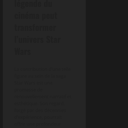
légende du
cinéma peut
transformer
l’univers Star
Wars
La contribution d’une telle
figure au sein de la saga
Star Wars est une
promesse de
renouvellement narratif et
esthétique. Son regard,
forgé par des décennies
d’expérience, pourrait
offrir une profondeur