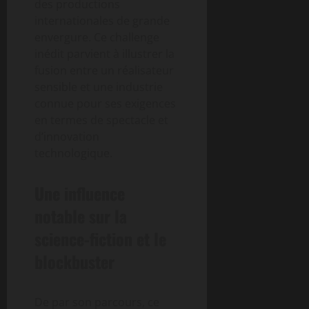
des productions
internationales de grande
envergure. Ce challenge
inédit parvient à illustrer la
fusion entre un réalisateur
sensible et une industrie
connue pour ses exigences
en termes de spectacle et
d’innovation
technologique.
Une influence
notable sur la
science-fiction et le
blockbuster
De par son parcours, ce