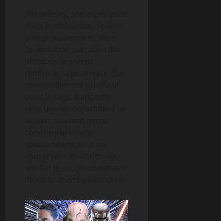
Par ailleurs, son expérience
dans la réalisation de films
à large audience et dans
l’orientation narrative des
blockbusters vient
renforcer la promesse d’un
renouvellement qualitatif
pour la saga. Il apporte
ainsi une vision subtile à un
univers souvent perçu
comme purement
spectaculaire, tout en
conservant les codes qui
ont fait le succès planétaire
de cette œuvre plébiscitée.