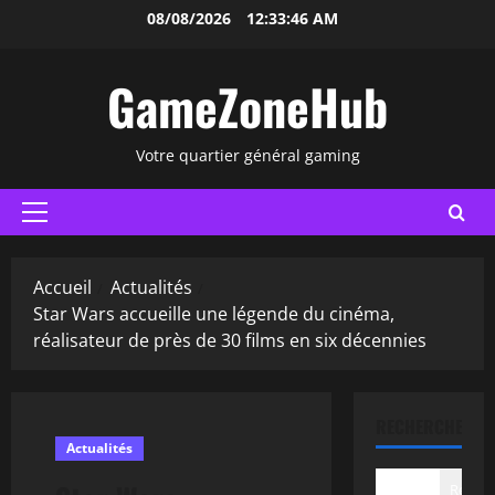
Aller
08/08/2026
12:33:47 AM
au
contenu
GameZoneHub
Votre quartier général gaming
Menu
principal
Accueil
Actualités
Star Wars accueille une légende du cinéma,
réalisateur de près de 30 films en six décennies
RECHERCHER
Actualités
Recher