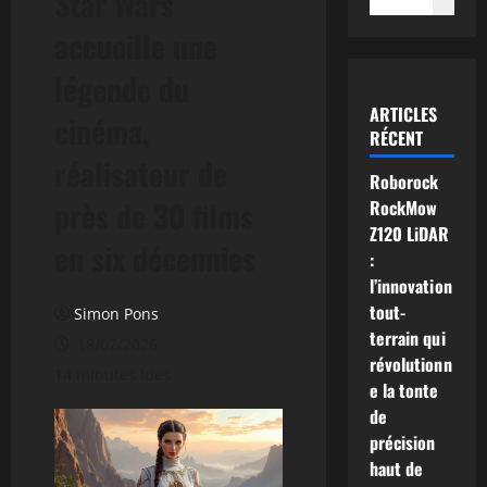
Star Wars
accueille une
légende du
ARTICLES
cinéma,
RÉCENT
réalisateur de
Roborock
près de 30 films
RockMow
Z120 LiDAR
en six décennies
:
l’innovation
tout-
Simon Pons
terrain qui
18/02/2026
révolutionn
14 minutes lues
e la tonte
de
précision
haut de