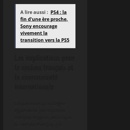
A lire aussi :
PS4 : la
fin d'une ère proche,
Sony encourage
vivement la
transition vers la PS5
Les implications pour
le cinéma français et
la communauté
internationale
Ce partenariat souligne
également un tournant
culturel majeur. Alors que
le cinéma français est