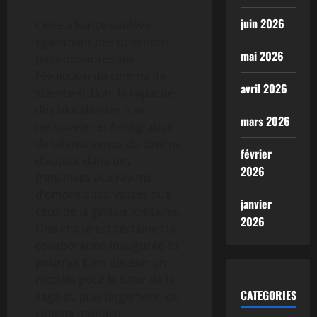
juin 2026
Cette alliance soulève
également des questions
mai 2026
passionnantes sur
l’évolution du cinéma de
avril 2026
science-fiction, la capacité
des blockbuster à se
mars 2026
renouveler et l’intégration
de talents venus du cinéma
février
d’auteur dans des
2026
franchises aux rayons
d’ombre aussi vastes que
janvier
ceux de la galaxie lointaine.
2026
Une chose est certaine : la
collaboration inaugurée ici
pourrait bien devenir un
modèle pour le futur de la
CATEGORIES
saga et, plus largement, du
cinéma mondial.