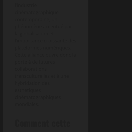
l’industrie
cinématographique
contemporaine, un
phénomène accentué par
la globalisation et
l’importance croissante des
plateformes numériques.
Cette alliance ouvre donc la
porte à de futures
collaborations
transculturelles et à une
hybridation des
esthétiques
cinématographiques
mondiales.
Comment cette