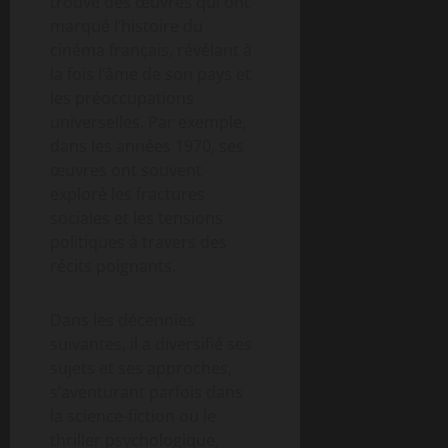
trouve des œuvres qui ont
marqué l’histoire du
cinéma français, révélant à
la fois l’âme de son pays et
les préoccupations
universelles. Par exemple,
dans les années 1970, ses
œuvres ont souvent
exploré les fractures
sociales et les tensions
politiques à travers des
récits poignants.
Dans les décennies
suivantes, il a diversifié ses
sujets et ses approches,
s’aventurant parfois dans
la science-fiction ou le
thriller psychologique,