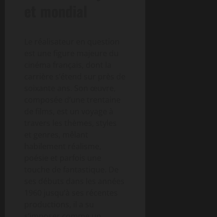
et mondial
Le réalisateur en question
est une figure majeure du
cinéma français, dont la
carrière s’étend sur près de
soixante ans. Son œuvre,
composée d’une trentaine
de films, est un voyage à
travers les thèmes, styles
et genres, mêlant
habilement réalisme,
poésie et parfois une
touche de fantastique. De
ses débuts dans les années
1960 jusqu’à ses récentes
productions, il a su
s’imposer comme un