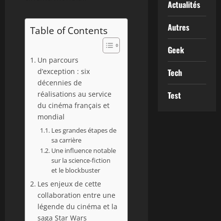
Actualités
Autres
Table of Contents
Geek
Un parcours
d’exception : six
Tech
décennies de
réalisations au service
Test
du cinéma français et
mondial
Les grandes étapes de
sa carrière
Une influence notable
sur la science-fiction
et le blockbuster
Les enjeux de cette
collaboration entre une
légende du cinéma et la
saga Star Wars