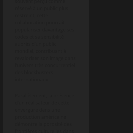
souvent perçu comme
réservé à un public plus
restreint, cette
collaboration pourrait
populariser davantage ses
codes et sa sensibilité
auprès d’un public
mondial, contribuant à
revaloriser son image dans
l’univers très concurrentiel
des blockbusters
internationaux.
Parallèlement, la présence
d’un réalisateur de cette
envergure dans une
production américaine
démontre la porosité des
frontières culturelles dans