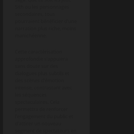
Sith ou les personnages
secondaires, tous
pourraient bénéficier d’une
narration plus riche, moins
manichéenne.
Cette caractérisation
approfondie s’appuiera
sans doute sur des
dialogues plus subtils et
des scènes d’émotion
intense, contrastant avec
les séquences
spectaculaires. Cela
permettra de renforcer
l’engagement du public et
d’attirer un nouveau
segment de spectateurs en