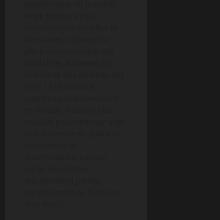
pandémique où le public
exige toujours plus
d’innovations visuelles et
narratives, ce projet se
place au croisement des
tendances actuelles du
cinéma et des attentes des
fans. Le réalisateur
apportera une sensibilité
renforcée, d’autant plus
cruciale pour renouer avec
une audience en quête de
profondeur et
d’authenticité, surtout
après des années
d’exploration parfois
controversée de l’univers
Star Wars.