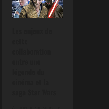
Les enjeux de
cette
collaboration
entre une
légende du
cinéma et la
saga Star Wars
Associer une personnalité