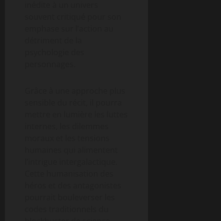
inédite à un univers
souvent critiqué pour son
emphase sur l’action au
détriment de la
psychologie des
personnages.
Grâce à une approche plus
sensible du récit, il pourra
mettre en lumière les luttes
internes, les dilemmes
moraux et les tensions
humaines qui alimentent
l’intrigue intergalactique.
Cette humanisation des
héros et des antagonistes
pourrait bouleverser les
codes traditionnels du
blockbuster de science-