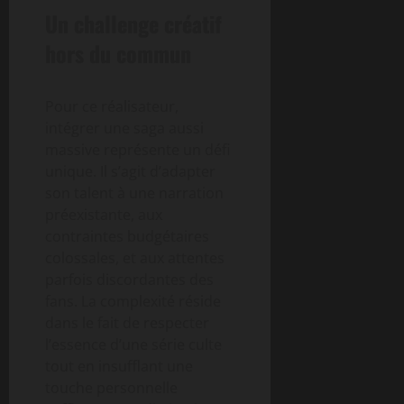
Un challenge créatif
hors du commun
Pour ce réalisateur,
intégrer une saga aussi
massive représente un défi
unique. Il s’agit d’adapter
son talent à une narration
préexistante, aux
contraintes budgétaires
colossales, et aux attentes
parfois discordantes des
fans. La complexité réside
dans le fait de respecter
l’essence d’une série culte
tout en insufflant une
touche personnelle