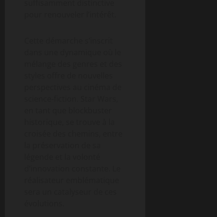
suffisamment distinctive
pour renouveler l’intérêt.
Cette démarche s’inscrit
dans une dynamique où le
mélange des genres et des
styles offre de nouvelles
perspectives au cinéma de
science-fiction. Star Wars,
en tant que blockbuster
historique, se trouve à la
croisée des chemins, entre
la préservation de sa
légende et la volonté
d’innovation constante. Le
réalisateur emblématique
sera un catalyseur de ces
évolutions.