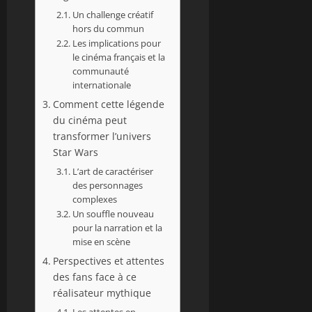
Un challenge créatif
hors du commun
Les implications pour
le cinéma français et la
communauté
internationale
Comment cette légende
du cinéma peut
transformer l’univers
Star Wars
L’art de caractériser
des personnages
complexes
Un souffle nouveau
pour la narration et la
mise en scène
Perspectives et attentes
des fans face à ce
réalisateur mythique
Les attentes en