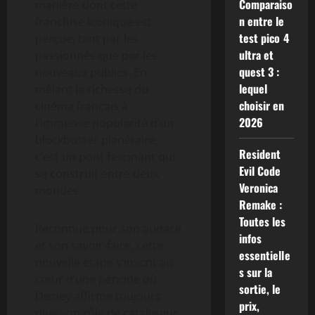
Comparaiso
manière dont cette
n entre le
franchise iconique est
test pico 4
perçue, tant par les
ultra et
passionnés que par les
quest 3 :
nouveaux publics. En
lequel
mêlant la richesse du
choisir en
cinéma français à
2026
l’immense popularité d’un
blockbuster planétaire,
Resident
c’est un pont fascinant qui
Evil Code
se construit entre deux
Veronica
mondes.
Remake :
Toutes les
Reconnue pour son audace
infos
et son savoir-faire, cette
essentielle
nouvelle étape s’inscrit au
s sur la
cœur d’une période où
sortie, le
Disney affirme toujours
prix,
plus son rôle de catalyseur