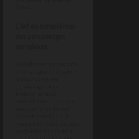
fiction.
L’art de caractériser
des personnages
complexes
Le réalisateur est reconnu
pour sa capacité à explorer
la psychologie des
personnages, leur
évolution et leurs
contradictions. Dans Star
Wars, un tel traitement
pourrait transfigurer la
manière dont sont perçues
les grandes figures de la
saga. Que ce soit les Jedi,