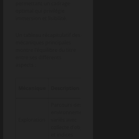
permettant un cadrage
optimal qui privilégie
immersion et lisibilité.
Un tableau récapitulatif des
mécaniques principales
montre l’équilibre du titre
entre ses différents
aspects :
Impact sur
Mécanique
Description
l’expérience
Parcours des
Immersion
environnements
et
Exploration
variés avec
découverte
collecte d’objets
constante
et indices