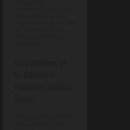
casques audio
performants, créant ainsi
une expérience auditive
soigneusement pensée, qui
participe à l’immersion
globale et à la tension
dramatique.
La narration et
la fidélité à
l’univers Indiana
Jones
L’un des enjeux majeurs de
ce jeu vidéo est de rester