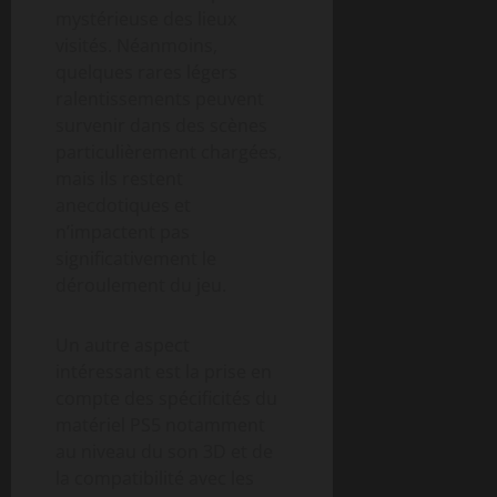
mystérieuse des lieux
visités. Néanmoins,
quelques rares légers
ralentissements peuvent
survenir dans des scènes
particulièrement chargées,
mais ils restent
anecdotiques et
n’impactent pas
significativement le
déroulement du jeu.
Un autre aspect
intéressant est la prise en
compte des spécificités du
matériel PS5 notamment
au niveau du son 3D et de
la compatibilité avec les