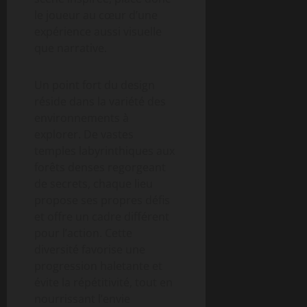
le joueur au cœur d’une
expérience aussi visuelle
que narrative.
Un point fort du design
réside dans la variété des
environnements à
explorer. De vastes
temples labyrinthiques aux
forêts denses regorgeant
de secrets, chaque lieu
propose ses propres défis
et offre un cadre différent
pour l’action. Cette
diversité favorise une
progression haletante et
évite la répétitivité, tout en
nourrissant l’envie