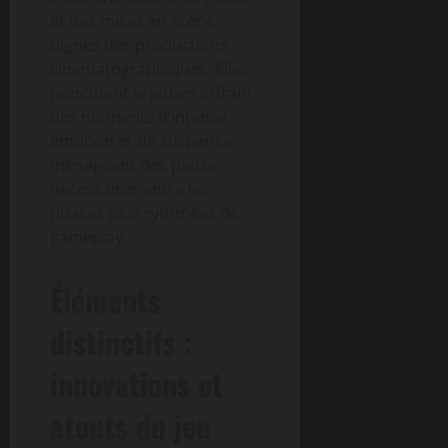
et des mises en scène
dignes des productions
cinématographiques. Elles
ponctuent le jeu en offrant
des moments d’intense
émotion et de suspense,
ménageant des pause
nécessaires entre les
phases plus rythmées de
gameplay.
Éléments
distinctifs :
innovations et
atouts du jeu