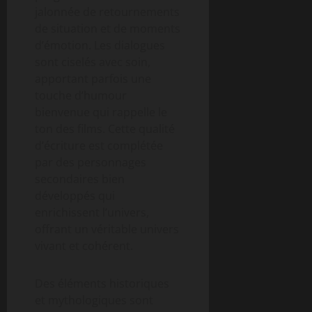
jalonnée de retournements
de situation et de moments
d’émotion. Les dialogues
sont ciselés avec soin,
apportant parfois une
touche d’humour
bienvenue qui rappelle le
ton des films. Cette qualité
d’écriture est complétée
par des personnages
secondaires bien
développés qui
enrichissent l’univers,
offrant un véritable univers
vivant et cohérent.
Des éléments historiques
et mythologiques sont