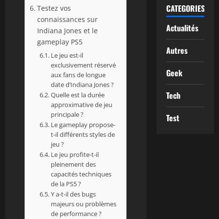
CATEGORIES
Testez vos
connaissances sur
Actualités
Indiana Jones et le
gameplay PS5
Autres
Le jeu est-il
exclusivement réservé
Geek
aux fans de longue
date d’Indiana Jones ?
Tech
Quelle est la durée
approximative de jeu
principale ?
Test
Le gameplay propose-
t-il différents styles de
jeu ?
Le jeu profite-t-il
pleinement des
capacités techniques
de la PS5 ?
Y a-t-il des bugs
majeurs ou problèmes
de performance ?