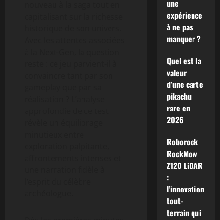
une
nouveau à la saga tout en
expérience
capitalisant sur la richesse
à ne pas
historique de son univers.
manquer ?
Avec les attentes associées
à la Next-Gen, la question
Quel est la
reste : ce jeu parvient-il à
valeur
convaincre tant par son
d’une carte
gameplay que par sa
pikachu
réalisation ? L’analyse
rare en
approfondie de ce test
2026
révèle un équilibrage
minutieux entre
Roborock
exploration palpitante,
RockMow
affrontements intenses et
Z120 LiDAR
une narration fidèle à
:
l’esprit du célèbre
l’innovation
archéologue.
tout-
terrain qui