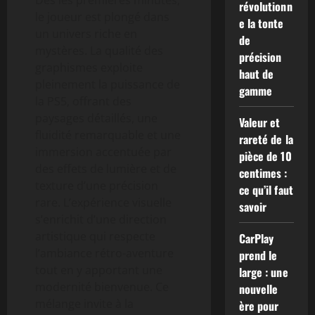
Dès les premières minutes,
révolutionn
le joueur est plongé dans
e la tonte
un univers riche en
de
mystères. La qualité des
précision
graphismes exploite
haut de
pleinement la puissance de
gamme
la PS5, offrant des
paysages détaillés, une
Valeur et
fluidité remarquable et une
rareté de la
immersion accentuée par
pièce de 10
des effets de lumière et de
centimes :
texture d’une précision
ce qu’il faut
rare. L’expérience visuelle
savoir
s’enrichit d’une direction
artistique qui respecte
CarPlay
l’ambiance rétro-aventure
prend le
tout en y apportant une
large : une
modernité bienvenue. Ce
nouvelle
mélange invite à la
ère pour