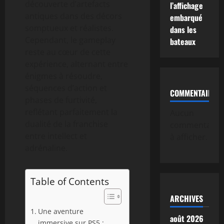
découverte d’artefacts
l’affichage
antiques dans des décors
embarqué
somptueux et réalistes.
dans les
Cependant, le gameplay
bateaux
reste au cœur de cette
expérience, alternant entre
énigmes à résoudre,
séquences d’action et
COMMENTAIRE
phases de furtivité,
reflétant parfaitement la
Aucun
dualité de la franchise
commentaire
entre intellect et
à afficher.
adrénaline.
Table of Contents
ARCHIVES
Une aventure
août 2026
immersive sur PS5 :