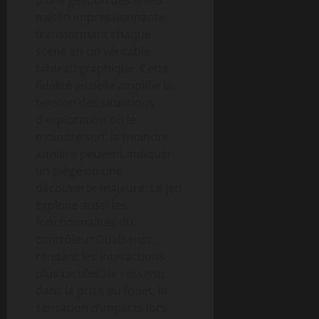
d’une gestion des effets
météo impressionnante,
transformant chaque
scène en un véritable
tableau graphique. Cette
fidélité visuelle amplifie la
tension des situations
d’exploration où le
moindre son, la moindre
lumière peuvent indiquer
un piège ou une
découverte majeure. Le jeu
exploite aussi les
fonctionnalités du
contrôleur DualSense,
rendant les interactions
plus tactiles : le ressenti
dans la prise du fouet, la
sensation d’impacts lors