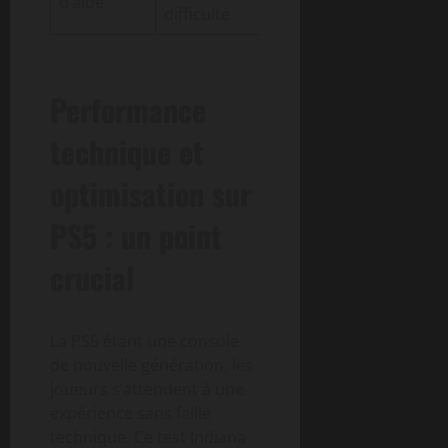
d’aide
difficulté
les profils
Performance
technique et
optimisation sur
PS5 : un point
crucial
La PS5 étant une console
de nouvelle génération, les
joueurs s’attendent à une
expérience sans faille
technique. Ce test Indiana