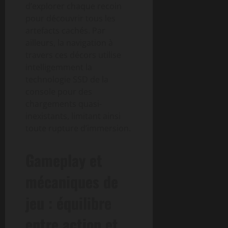
d’explorer chaque recoin
pour découvrir tous les
artefacts cachés. Par
ailleurs, la navigation à
travers ces décors utilise
intelligemment la
technologie SSD de la
console pour des
chargements quasi-
inexistants, limitant ainsi
toute rupture d’immersion.
Gameplay et
mécaniques de
jeu : équilibre
entre action et