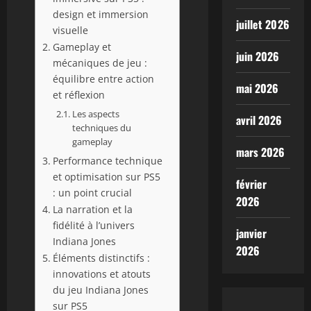
design et immersion
juillet 2026
visuelle
Gameplay et
juin 2026
mécaniques de jeu :
équilibre entre action
mai 2026
et réflexion
Les aspects
avril 2026
techniques du
gameplay
mars 2026
Performance technique
et optimisation sur PS5
février
: un point crucial
2026
La narration et la
fidélité à l’univers
janvier
Indiana Jones
2026
Éléments distinctifs :
innovations et atouts
du jeu Indiana Jones
sur PS5