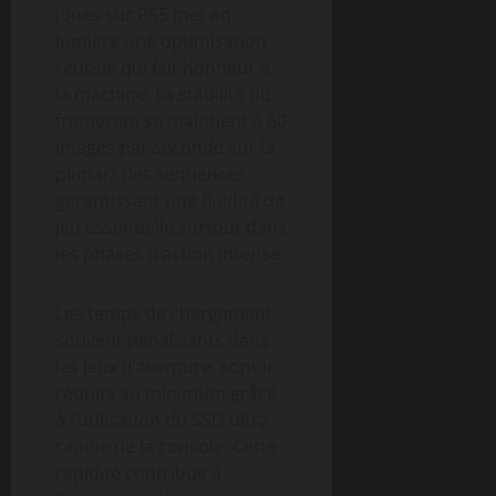
Jones sur PS5 met en
lumière une optimisation
réussie qui fait honneur à
la machine. La stabilité du
framerate se maintient à 60
images par seconde sur la
plupart des séquences,
garantissant une fluidité de
jeu essentielle surtout dans
les phases d’action intense.
Les temps de chargement,
souvent pénalisants dans
les jeux d’aventure, sont ici
réduits au minimum grâce
à l’utilisation du SSD ultra
rapide de la console. Cette
rapidité contribue à