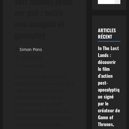
Test indiana jones
sur ps5 : notre
avis complet et
ARTICLES
gameplay
RÉCENT
In The Lost
Simon Pons
Lands :
07/06/2026
découvrir
11 minutes lues
le film
d’action
La sortie du nouveau jeu
post-
vidéo Indiana Jones sur PS5
apocalyptiq
a généré une excitation
ue signé
palpable au sein de la
par le
communauté des fans
créateur de
d’aventure et d’action. Ce
Game of
titre ambitieux ambitionne
Thrones,
d’apporter un souffle