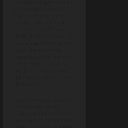
intégrés intelligemment au
récit, ce qui invite à la
réflexion et renforce le
sentiment d’authenticité.
L’attention portée aux
détails historiques rassure
les puristes tout en restant
accessible aux novices.
L’articulation des faits réels
et légendaires constitue
une mécanique narrative
qui captive et encourage la
découverte.
Cette immersion narrative
est soutenue par des
scènes cinématiques de
haute qualité, faisant appel
à des animations soignées