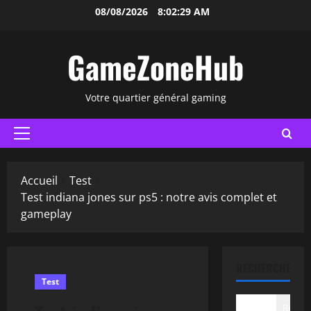
Aller
08/08/2026
8:02:30 AM
au
contenu
GameZoneHub
Votre quartier général gaming
Menu
principal
Accueil
Test
Test indiana jones sur ps5 : notre avis complet et
gameplay
RECHERCHER
Test
Recher