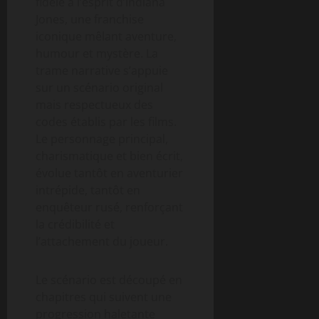
fidèle à l’esprit d’Indiana
Jones, une franchise
iconique mêlant aventure,
humour et mystère. La
trame narrative s’appuie
sur un scénario original
mais respectueux des
codes établis par les films.
Le personnage principal,
charismatique et bien écrit,
évolue tantôt en aventurier
intrépide, tantôt en
enquêteur rusé, renforçant
la crédibilité et
l’attachement du joueur.
Le scénario est découpé en
chapitres qui suivent une
progression haletante