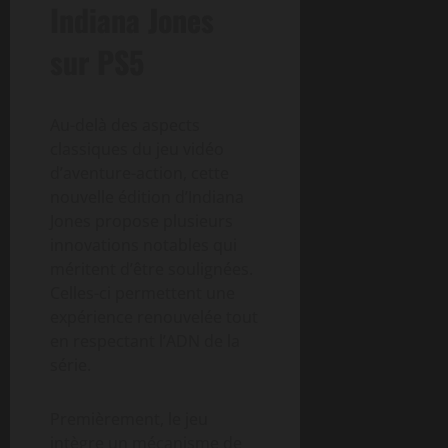
Indiana Jones
sur PS5
Au-delà des aspects
classiques du jeu vidéo
d’aventure-action, cette
nouvelle édition d’Indiana
Jones propose plusieurs
innovations notables qui
méritent d’être soulignées.
Celles-ci permettent une
expérience renouvelée tout
en respectant l’ADN de la
série.
Premièrement, le jeu
intègre un mécanisme de