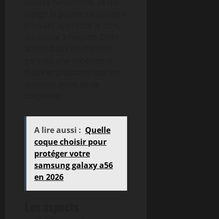
doutes rencontrés, ce qui
élargit la palette de joueurs
pouvant apprécier le titre,
du novice à l’expert. Cette
accessibilité intelligente
garantit une expérience
fluide et plaisante tout en
donnant envie de se
surpasser.
A lire aussi :
Quelle
coque choisir pour
protéger votre
samsung galaxy a56
en 2026
Les aspects