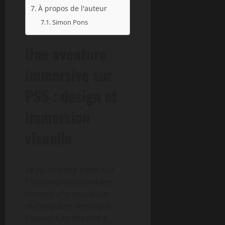
À propos de l'auteur
Simon Pons
Une aventure
immersive sur
PS5 : design et
immersion
visuelle
Le jeu Indiana Jones sur
PS5 s’impose d’emblée
comme une prouesse
technique et artistique.
L’univers se dessine à