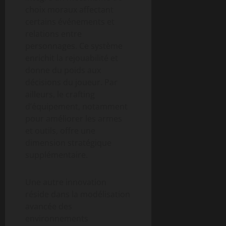
choix moraux affectant
certains événements et
relations entre
personnages. Ce système
enrichit la rejouabilité et
donne du poids aux
décisions du joueur. Par
ailleurs, le crafting
d’équipement, notamment
pour améliorer les armes
et outils, offre une
dimension stratégique
supplémentaire.
Une autre innovation
réside dans la modélisation
avancée des
environnements