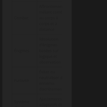
Affrontements
mêlant combats
Tension et
Combat
au corps à
dynamisme
corps et à
renforcés
distance
Résolution
Plaisir
d’énigmes
intellectuel
Énigmes
basées sur
et
logique et
profondeur
observation
Éviter ou
Flexibilité
neutraliser des
Furtivité
dans
ennemis
l’approche
discrètement
Ajustements
Accessibilité
Système
adaptatifs de la
pour tous