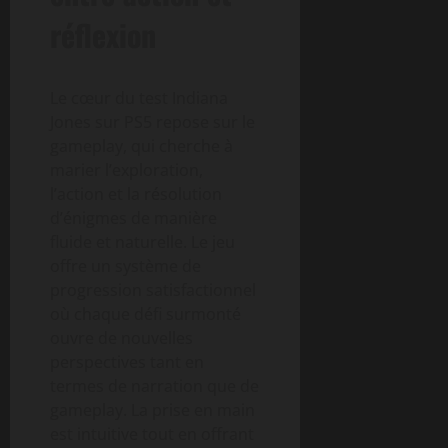
réflexion
Le cœur du test Indiana
Jones sur PS5 repose sur le
gameplay, qui cherche à
marier l’exploration,
l’action et la résolution
d’énigmes de manière
fluide et naturelle. Le jeu
offre un système de
progression satisfactionnel
où chaque défi surmonté
ouvre de nouvelles
perspectives tant en
termes de narration que de
gameplay. La prise en main
est intuitive tout en offrant