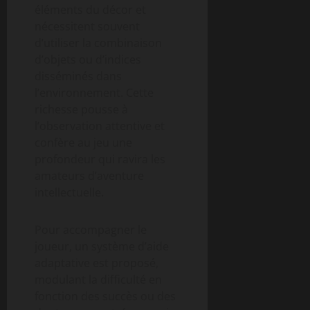
éléments du décor et
nécessitent souvent
d’utiliser la combinaison
d’objets ou d’indices
disséminés dans
l’environnement. Cette
richesse pousse à
l’observation attentive et
confère au jeu une
profondeur qui ravira les
amateurs d’aventure
intellectuelle.
Pour accompagner le
joueur, un système d’aide
adaptative est proposé,
modulant la difficulté en
fonction des succès ou des