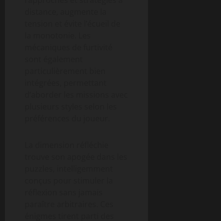
rapprochés et stratégies à
distance, augmente la
tension et évite l’écueil de
la monotonie. Les
mécaniques de furtivité
sont également
particulièrement bien
intégrées, permettant
d’aborder les missions avec
plusieurs styles selon les
préférences du joueur.
La dimension réfléchie
trouve son apogée dans les
puzzles, intelligemment
conçus pour stimuler la
réflexion sans jamais
paraître arbitraires. Ces
énigmes tirent parti des