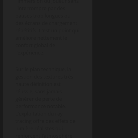
l’immersion du joueur sans
l’interrompre par des
pauses trop longues ou
des écrans de chargement
répétitifs. C’est un point qui
améliore nettement le
confort global de
l’expérience.
Sur le plan technique, la
gestion des textures très
haute définition est
réussie, sans jamais
générer de perte de
performance notable.
L’exploitation du ray
tracing offre des effets de
lumière réalistes qui
renforcent l’atmosphère