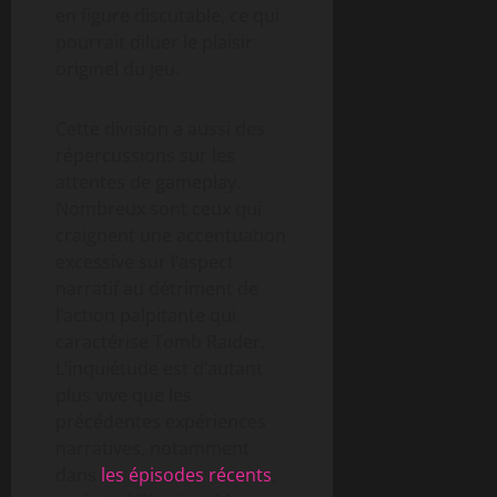
en figure discutable, ce qui
pourrait diluer le plaisir
originel du jeu.
Cette division a aussi des
répercussions sur les
attentes de gameplay.
Nombreux sont ceux qui
craignent une accentuation
excessive sur l’aspect
narratif au détriment de
l’action palpitante qui
caractérise Tomb Raider.
L’inquiétude est d’autant
plus vive que les
précédentes expériences
narratives, notamment
dans
les épisodes récents
,