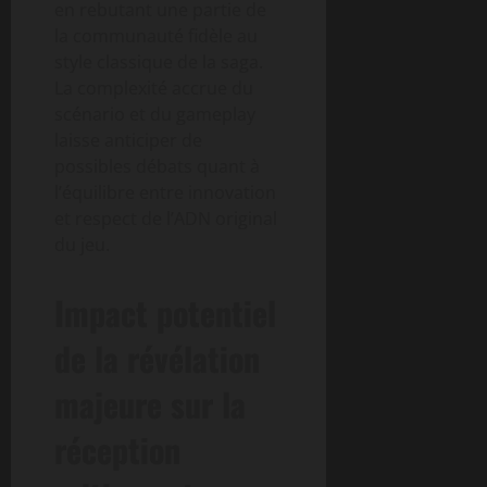
en rebutant une partie de
la communauté fidèle au
style classique de la saga.
La complexité accrue du
scénario et du gameplay
laisse anticiper de
possibles débats quant à
l’équilibre entre innovation
et respect de l’ADN original
du jeu.
Impact potentiel
de la révélation
majeure sur la
réception