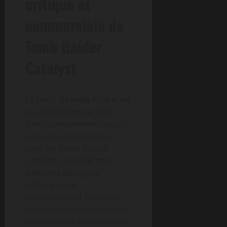
critique et
commerciale de
Tomb Raider
Catalyst
Le poids de cette fuite et de
ses révélations ne peut
être sous-estimé en ce qui
concerne la réception à
venir de Tomb Raider
Catalyst. Les différents
éléments divulgués
influenceront
inévitablement l’examen
critique du jeu ainsi que sa
performance commerciale,