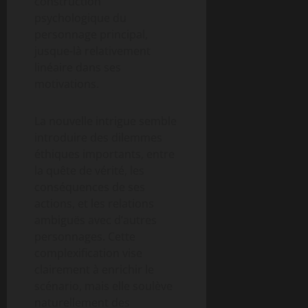
construction
psychologique du
personnage principal,
jusque-là relativement
linéaire dans ses
motivations.
La nouvelle intrigue semble
introduire des dilemmes
éthiques importants, entre
la quête de vérité, les
conséquences de ses
actions, et les relations
ambiguës avec d’autres
personnages. Cette
complexification vise
clairement à enrichir le
scénario, mais elle soulève
naturellement des