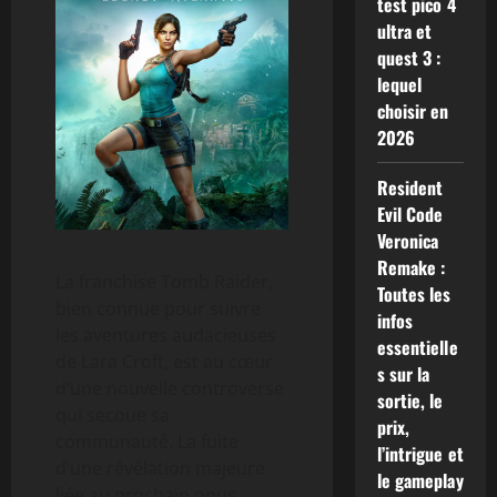
test pico 4
ultra et
quest 3 :
lequel
choisir en
2026
Resident
Evil Code
Veronica
Remake :
La franchise Tomb Raider,
Toutes les
bien connue pour suivre
infos
les aventures audacieuses
essentielle
de Lara Croft, est au cœur
s sur la
d’une nouvelle controverse
sortie, le
qui secoue sa
prix,
communauté. La fuite
l’intrigue et
d’une révélation majeure
le gameplay
liée au prochain opus