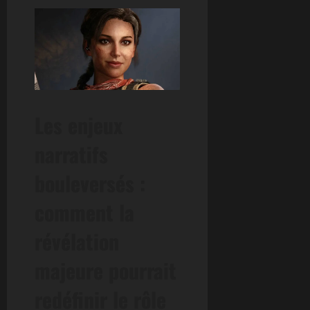
Les enjeux
narratifs
bouleversés :
comment la
révélation
majeure pourrait
redéfinir le rôle