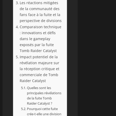
Les réactions mitigées
de la communauté des
fans face à la fuite et la
perspective de divisions
Comparaison technique
: innovations et défis
dans le gameplay
exposés par la fuite
Tomb Raider Catalyst
Impact potentiel de la
révélation majeure sur
la réception critique et
commerciale de Tomb
Raider Catalyst
Quelles sont les
principales révélations
de la fuite Tomb
Raider Catalyst ?
Pourquoi cette fuite
crée-t-elle une division