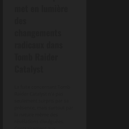
met en lumière
des
changements
radicaux dans
Tomb Raider
Catalyst
La fuite concernant Tomb
Raider Catalyst n’a pas
seulement surpris par sa
présence, mais surtout par
la nature même des
révélations divulguées.
Contrairement aux