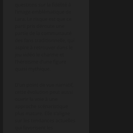
questions sur la fidélité à
l’image emblématique de
Lara. Le risque est que ce
parti pris déroute une
partie de la communauté
des fans traditionnelle, qui
aspire à retrouver dans le
jeu vidéo le charme et
l’héroïsme d’une figure
quasi mythique.
D’un point de vue narratif,
cette évolution peut aussi
ouvrir la voie à une
approche scénaristique
plus mature. Elle s’aligne
sur les tendances actuelles
qui favorisent les