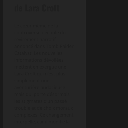
de Lara Croft
Le cœur même de la
controverse découle du
revirement narratif
annoncé dans Tomb Raider
Catalyst. Les nouvelles
informations dévoilées
mettent en exergue une
Lara Croft qui n’est plus
simplement une
aventurière audacieuse
mais qui porte désormais
les stigmates d’un passé
trouble et de choix moraux
complexes. Ce changement
interpelle, car il modifie la