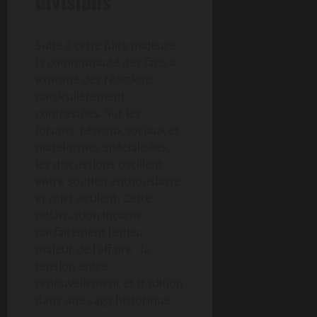
divisions
Suite à cette fuite majeure,
la communauté des fans a
exprimé des réactions
particulièrement
contrastées. Sur les
forums, réseaux sociaux et
plateformes spécialisées,
les discussions oscillent
entre soutien enthousiaste
et rejet virulent. Cette
polarisation incarne
parfaitement l’enjeu
majeur de l’affaire : la
tension entre
renouvellement et tradition
dans une saga historique.