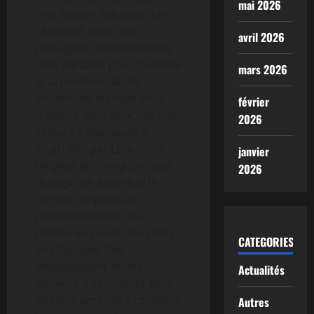
mai 2026
précédents épisodes. Les
réactions sont très
avril 2026
partagées : enthousiasme
chez certains pour l’audace
mars 2026
et la modernisation,
inquiétude ou rejet chez
février
d’autres, plus attachés aux
2026
valeurs « classiques »
incarnées par Lara Croft.
janvier
De plus, le timing de cette
2026
divulgation accentue la
tension, impliquant
potentiellement une
remise en cause des choix
CATEGORIES
stratégiques des
développeurs et des
Actualités
éditeurs. Les joueurs sont
dès lors amenés à redéfinir
Autres