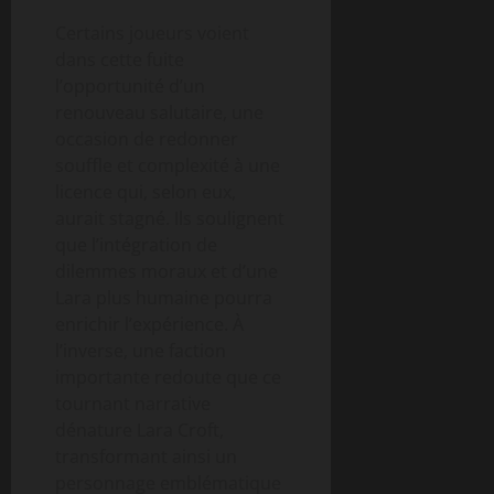
Certains joueurs voient
dans cette fuite
l’opportunité d’un
renouveau salutaire, une
occasion de redonner
souffle et complexité à une
licence qui, selon eux,
aurait stagné. Ils soulignent
que l’intégration de
dilemmes moraux et d’une
Lara plus humaine pourra
enrichir l’expérience. À
l’inverse, une faction
importante redoute que ce
tournant narrative
dénature Lara Croft,
transformant ainsi un
personnage emblématique