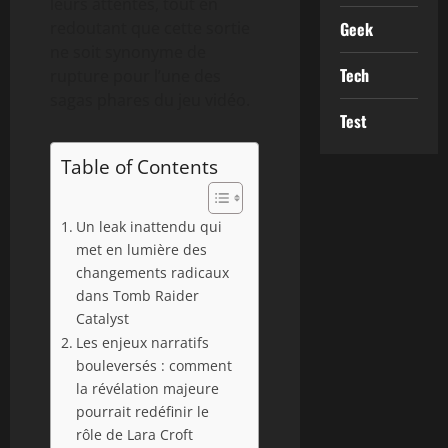
leurs attentes, tout en
Geek
redoutant que cette sortie
ne soit synonyme de
Tech
rupture pour l’une des
sagas phares du jeu vidéo.
Test
Table of Contents
Un leak inattendu qui
met en lumière des
changements radicaux
dans Tomb Raider
Catalyst
Les enjeux narratifs
bouleversés : comment
la révélation majeure
pourrait redéfinir le
rôle de Lara Croft