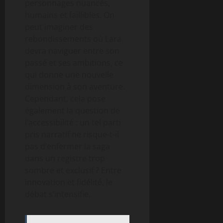
personnages nuancés,
humains et faillibles. On
peut imaginer des
rebondissements où Lara
devra naviguer entre son
passé et ses ambitions, ce
qui donne une nouvelle
dimension à son aventure.
Cependant, cela pose
également la question de
l’accessibilité : un tel parti
pris narratif ne risque-t-il
pas d’enfermer la saga
dans un registre trop
sombre et exclusif ? Entre
innovation et fidélité, le
débat s’intensifie.