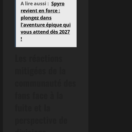
A lire aussi :
Spyro
revient en force :
plongez dans
l'aventure épique qui
vous attend dès 2027
!
Les réactions
mitigées de la
communauté des
fans face à la
fuite et la
perspective de