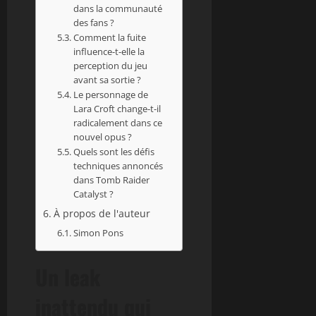
dans la communauté
des fans ?
Comment la fuite
influence-t-elle la
perception du jeu
avant sa sortie ?
Le personnage de
Lara Croft change-t-il
radicalement dans ce
nouvel opus ?
Quels sont les défis
techniques annoncés
dans Tomb Raider
Catalyst ?
À propos de l'auteur
Simon Pons
Un leak
inattendu qui