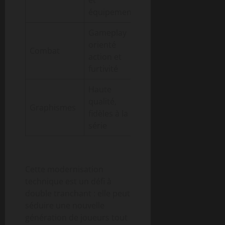
et
narratives dans la
équipements
progression
Gameplay
Combats plus
orienté
stratégiques et
Combat
action et
adaptatifs selon
furtivité
décisions
Haute
Améliorations
qualité,
graphiques et
Graphismes
fidèles à la
effets d’éclairage
série
dynamiques
Cette modernisation
technique est un défi à
double tranchant : elle peut
séduire une nouvelle
génération de joueurs tout