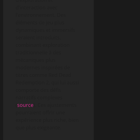
d’exploration et
d’interaction avec
l’environnement. Des
éléments de jeu plus
dynamiques et immersifs
seraient introduits,
combinant exploration
traditionnelle à des
mécaniques plus
modernes inspirées de
titres comme Red Dead
Redemption 2, qui lui aussi
comporte des défis
narratifs complexes
(
source
). Ces ajustements
pourraient offrir une
expérience plus riche, bien
que plus exigeante.