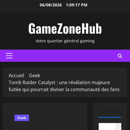
Aller
06/08/2026
1:09:18 PM
au
contenu
GameZoneHub
Votre quartier général gaming
Menu
principal
Accueil
Geek
Tomb Raider Catalyst : une révélation majeure
fuitée qui pourrait diviser la communauté des fans
RECHERCHER
Geek
Recher