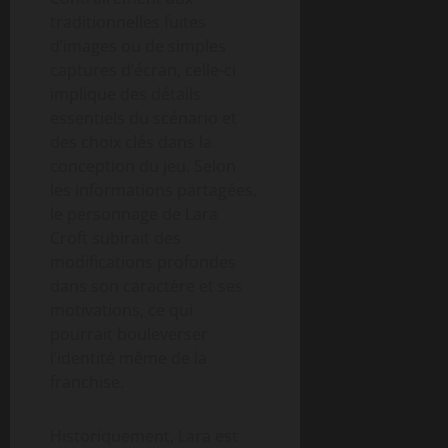
traditionnelles fuites
d’images ou de simples
captures d’écran, celle-ci
implique des détails
essentiels du scénario et
des choix clés dans la
conception du jeu. Selon
les informations partagées,
le personnage de Lara
Croft subirait des
modifications profondes
dans son caractère et ses
motivations, ce qui
pourrait bouleverser
l’identité même de la
franchise.
Historiquement, Lara est