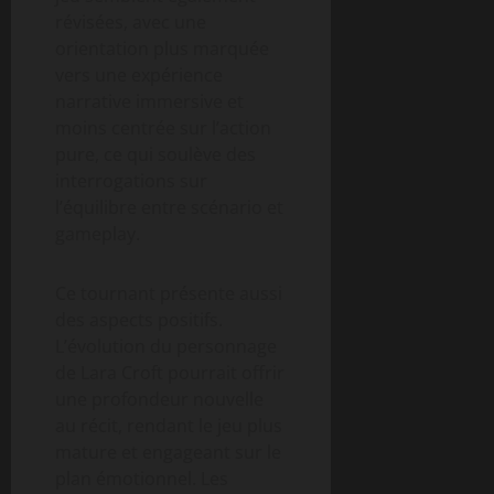
révisées, avec une
orientation plus marquée
vers une expérience
narrative immersive et
moins centrée sur l’action
pure, ce qui soulève des
interrogations sur
l’équilibre entre scénario et
gameplay.
Ce tournant présente aussi
des aspects positifs.
L’évolution du personnage
de Lara Croft pourrait offrir
une profondeur nouvelle
au récit, rendant le jeu plus
mature et engageant sur le
plan émotionnel. Les