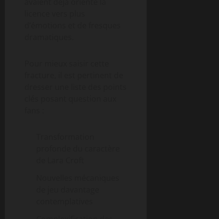
avaient déjà orienté la
licence vers plus
d’émotions et de fresques
dramatiques.
Pour mieux saisir cette
fracture, il est pertinent de
dresser une liste des points
clés posant question aux
fans :
Transformation
profonde du caractère
de Lara Croft
Nouvelles mécaniques
de jeu davantage
contemplatives