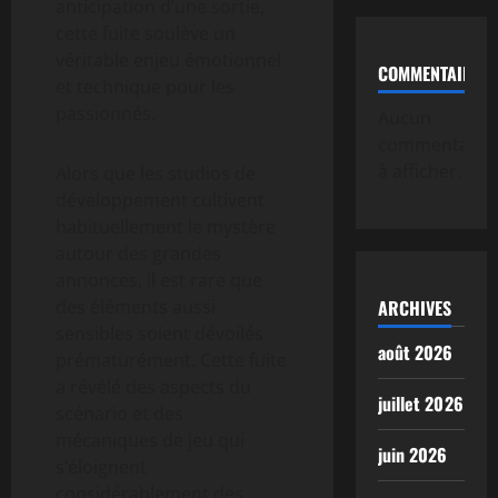
anticipation d’une sortie,
cette fuite soulève un
véritable enjeu émotionnel
COMMENTAIRE
et technique pour les
passionnés.
Aucun
commentaire
à afficher.
Alors que les studios de
développement cultivent
habituellement le mystère
autour des grandes
annonces, il est rare que
ARCHIVES
des éléments aussi
sensibles soient dévoilés
août 2026
prématurément. Cette fuite
a révélé des aspects du
juillet 2026
scénario et des
mécaniques de jeu qui
juin 2026
s’éloignent
considérablement des