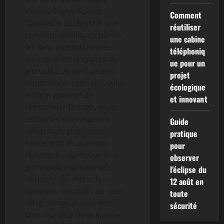
intitulé Tomb Raider
Comment
Catalyst a déclenché une
réutiliser
tempête de débats parmi
une cabine
les fans inconditionnels
téléphoniq
ainsi que les critiques du
ue pour un
jeu vidéo. Attendue avec
projet
impatience, cette nouvelle
écologique
édition promet de
et innovant
renouveler la saga, mais
certaines informations
Guide
désormais publiques
pratique
remettent en question
pour
l’approche narrative et le
observer
gameplay traditionnels,
l’éclipse du
risquant de créer des
12 août en
divisions notables au sein
toute
de la communauté des
sécurité
fans. Au-delà de la simple