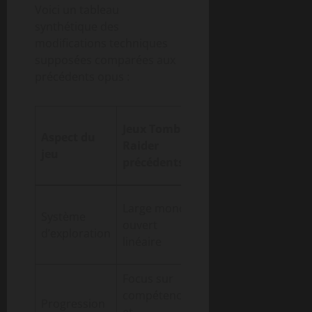
Voici un tableau
synthétique des
modifications techniques
supposées comparées aux
précédents opus :
Changements
Jeux Tomb
Aspect du
annoncés dans
Raider
jeu
Tomb Raider
précédents
Catalyst
Monde semi-
Large monde
Système
ouvert avec plus
ouvert
d’exploration
d’interactions
linéaire
environnementales
Focus sur
Intégration de
compétences
choix moraux et
Progression