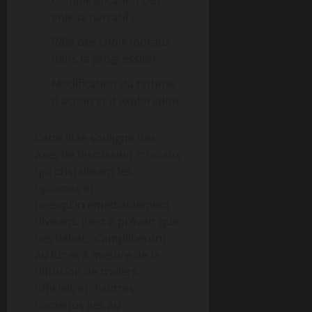
Complexification des
enjeux narratifs
Rôle des choix moraux
dans la progression
Modification du rythme
d’action et d’exploration
Cette liste souligne des
axes de discussion cruciaux
qui cristallisent les
opinions et
presqu’irrémédiablement
divisent. Il est à prévoir que
ces débats s’amplifieront
au fur et à mesure de la
diffusion de trailers
officiels et d’autres
contenus liés au