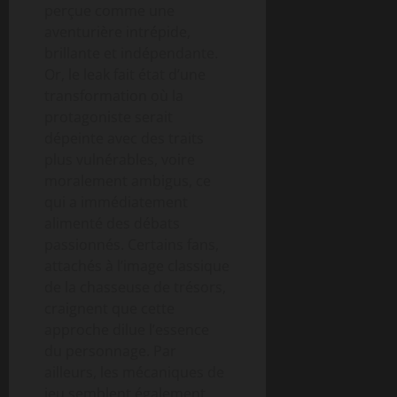
perçue comme une
aventurière intrépide,
brillante et indépendante.
Or, le leak fait état d’une
transformation où la
protagoniste serait
dépeinte avec des traits
plus vulnérables, voire
moralement ambigus, ce
qui a immédiatement
alimenté des débats
passionnés. Certains fans,
attachés à l’image classique
de la chasseuse de trésors,
craignent que cette
approche dilue l’essence
du personnage. Par
ailleurs, les mécaniques de
jeu semblent également