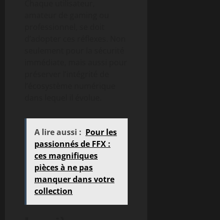
Chaque utilisateur,
amateur de gaming ou
professionnel, se doit
d’adopter ces réflexes. Non
seulement pour la sécurité
immédiate, mais aussi pour
préserver l’intégrité de
l’écosystème numérique
dans lequel il évolue.
A lire aussi :
Pour les
passionnés de FFX :
ces magnifiques
pièces à ne pas
manquer dans votre
collection