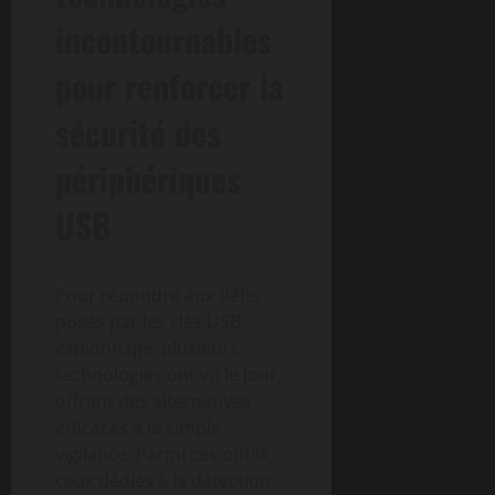
incontournables
pour renforcer la
sécurité des
périphériques
USB
Pour répondre aux défis
posés par les clés USB
espionnage, plusieurs
technologies ont vu le jour,
offrant des alternatives
efficaces à la simple
vigilance. Parmi ces outils,
ceux dédiés à la détection