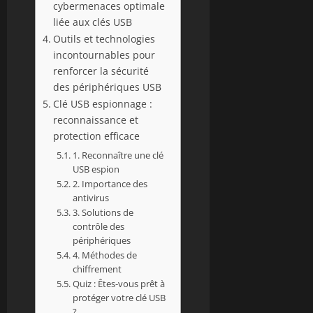
cybermenaces optimale
liée aux clés USB
Outils et technologies
incontournables pour
renforcer la sécurité
des périphériques USB
Clé USB espionnage :
reconnaissance et
protection efficace
1. Reconnaître une clé
USB espion
2. Importance des
antivirus
3. Solutions de
contrôle des
périphériques
4. Méthodes de
chiffrement
Quiz : Êtes-vous prêt à
protéger votre clé USB
?