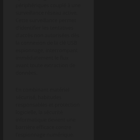
périphériques couplé à une
surveillance réseau active.
Cette surveillance permet
d’identifier les tentatives
d’accès non autorisées dès
la connexion de la clé USB
espionnage, interrompant
immédiatement le flux
avant toute extraction de
données.
En combinant matériel
sécurisé, habitudes
responsables et protection
logicielle, la sécurité
informatique devient une
barrière efficace contre
l’espionnage numérique.