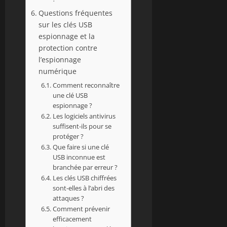
Questions fréquentes
sur les clés USB
espionnage et la
protection contre
l’espionnage
numérique
Comment reconnaître
une clé USB
espionnage ?
Les logiciels antivirus
suffisent-ils pour se
protéger ?
Que faire si une clé
USB inconnue est
branchée par erreur ?
Les clés USB chiffrées
sont-elles à l’abri des
attaques ?
Comment prévenir
efficacement