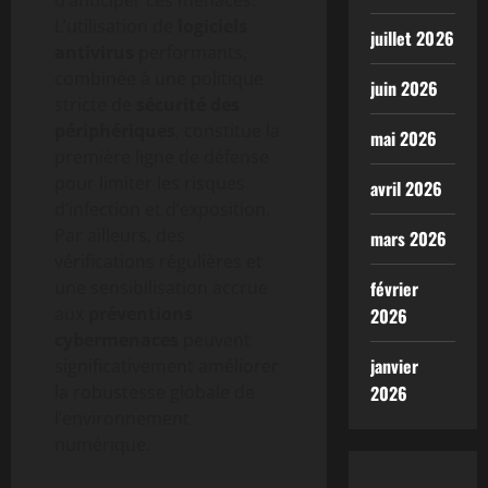
L’utilisation de
logiciels
juillet 2026
antivirus
performants,
combinée à une politique
juin 2026
stricte de
sécurité des
périphériques
, constitue la
mai 2026
première ligne de défense
pour limiter les risques
avril 2026
d’infection et d’exposition.
Par ailleurs, des
mars 2026
vérifications régulières et
une sensibilisation accrue
février
aux
préventions
2026
cybermenaces
peuvent
janvier
significativement améliorer
la robustesse globale de
2026
l’environnement
numérique.