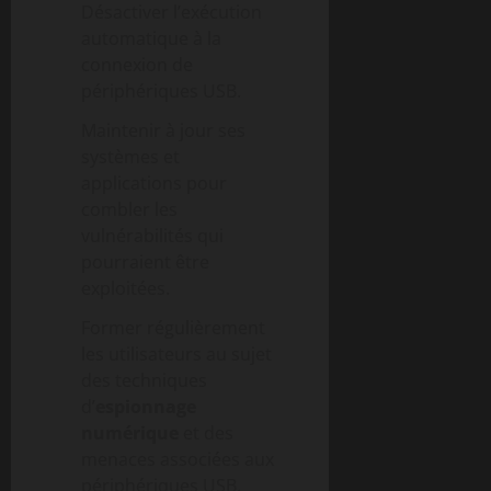
Désactiver l’exécution
automatique à la
connexion de
périphériques USB.
Maintenir à jour ses
systèmes et
applications pour
combler les
vulnérabilités qui
pourraient être
exploitées.
Former régulièrement
les utilisateurs au sujet
des techniques
d’
espionnage
numérique
et des
menaces associées aux
périphériques USB.