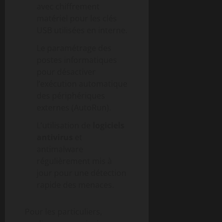
avec chiffrement
matériel pour les clés
USB utilisées en interne.
Le paramétrage des
postes informatiques
pour désactiver
l’exécution automatique
des périphériques
externes (AutoRun).
L’utilisation de
logiciels
antivirus
et
antimalware
régulièrement mis à
jour pour une détection
rapide des menaces.
Pour les particuliers,