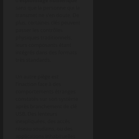
d’
espionnage numérique
sans que la personne qui la
transmet ne s’en doute. De
plus, certaines clés peuvent
passer les contrôles
physiques traditionnels,
leurs composants étant
intégrés dans des formats
très standards.
Un autre piège est
l’inaction face à des
comportements étranges
constatés sur son système
après branchement de clé
USB. Des lenteurs
inexpliquées, des accès
réseau soudains, ou des
applications inhabituelles