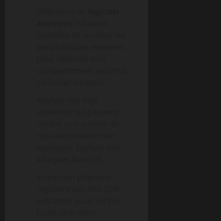
Utilisation de
logiciels
antivirus
robustes
capables de scanner les
périphériques externes
pour détecter tout
comportement anormal
ou fichier suspect.
Analyse des logs
systèmes qui peuvent
révéler une activité de
type automation non
expliquée, typique des
attaques BadUSB.
Inspection physique
régulière des clés USB
entrantes pour vérifier
toute altération