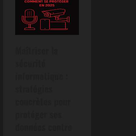
Maîtriser la
sécurité
informatique :
stratégies
concrètes pour
protéger ses
données contre