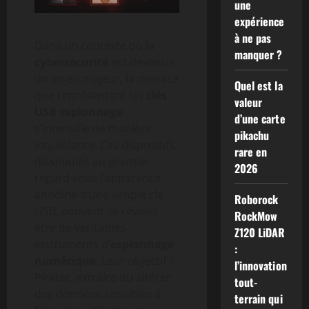
une
expérience
à ne pas
Dans un contexte où la
manquer ?
cybersécurité
est devenue
un enjeu majeur, la menace
Quel est la
que représentent les
clés
valeur
USB espionnage
d’une carte
s’intensifie de manière
pikachu
inquiétante. Ces dispositifs,
rare en
dissimulés au premier
2026
regard sous l’apparence
anodine d’une simple clé
Roborock
USB, peuvent se révéler
RockMow
être de véritables
Z120 LiDAR
instruments d’
espionnage
:
numérique
. Leur objectif ?
l’innovation
Pirater, extraire ou altérer
tout-
des données sensibles à
terrain qui