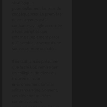
stratégiques
potentiellement lourdes de
conséquences. La première
de ces erreurs est la
confiance aveugle accordée
à tout périphérique
externe simplement parce
qu’il semble provenir d’une
source connue ou fiable.
Il ne faut jamais présumer
que la clé USB remise par
un collègue, un client ou
trouvée dans un
environnement familier
soit sans risque. Souvent,
ces clés sont utilisées
comme vecteurs