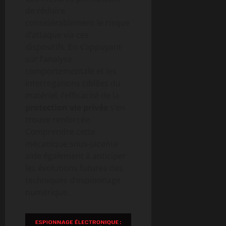
de réduire
considérablement le risque
d’attaque via ces
dispositifs. En s’appuyant
sur l’analyse
comportementale et les
interrogations ciblées du
matériel, l’efficacité de la
protection vie privée
s’en
trouve renforcée.
Comprendre cette
mécanique sous-jacente
aide également à anticiper
les évolutions futures des
techniques d’espionnage
numérique.