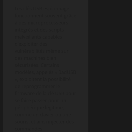
Les clés USB espionnage
fonctionnent souvent grâce
à des microprocesseurs
intégrés et des scripts
malveillants capables
d’exploiter des
vulnérabilités même sur
des machines bien
sécurisées. Certains
modèles, appelés « BadUSB
», exploitent la possibilité
de reprogrammer le
firmware de la clé USB pour
se faire passer pour un
périphérique légitime,
comme un clavier ou une
souris, et ainsi injecter des
commandes