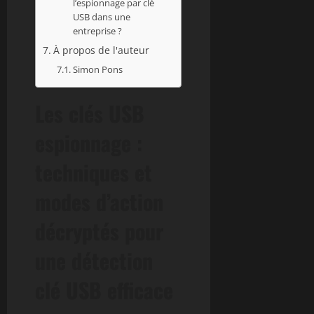
l’espionnage par clé
USB dans une
entreprise ?
À propos de l'auteur
Simon Pons
Les clés USB
espionnage :
techniques et
modes d’action
décryptés pour
une détection
clé USB efficace