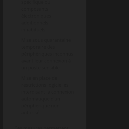
spécifique ou
composants
électroniques
additionnels
inhabituels.
Mise sous quarantaine
temporaire des
périphériques inconnus
avant leur connexion à
un poste sensible.
Mise en place de
restrictions logicielles
interdisant la connexion
automatique d’un
périphérique non
autorisé.
Ces mesures permettent