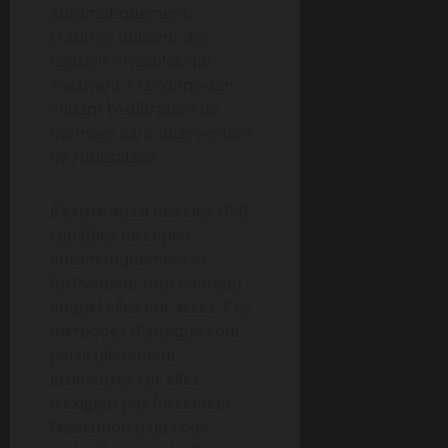
automatiquement.
D’autres utilisent des
logiciels invisibles qui
s’activent à la connexion,
initiant l’exfiltration de
données sans intervention
de l’utilisateur.
Il existe aussi des clés USB
capables de copier
automatiquement et
furtivement tout contenu
auquel elles ont accès. Ces
méthodes d’attaque sont
particulièrement
insidieuses car elles
n’exigent pas forcément
l’exécution d’un code