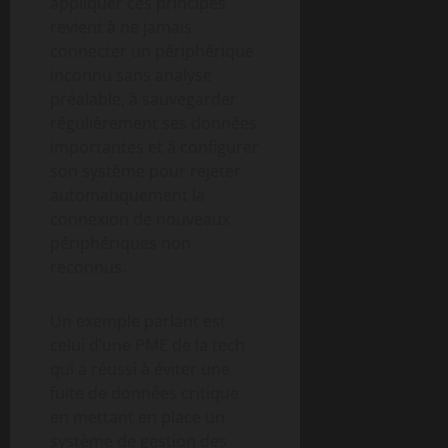
appliquer ces principes
revient à ne jamais
connecter un périphérique
inconnu sans analyse
préalable, à sauvegarder
régulièrement ses données
importantes et à configurer
son système pour rejeter
automatiquement la
connexion de nouveaux
périphériques non
reconnus.
Un exemple parlant est
celui d’une PME de la tech
qui a réussi à éviter une
fuite de données critique
en mettant en place un
système de gestion des