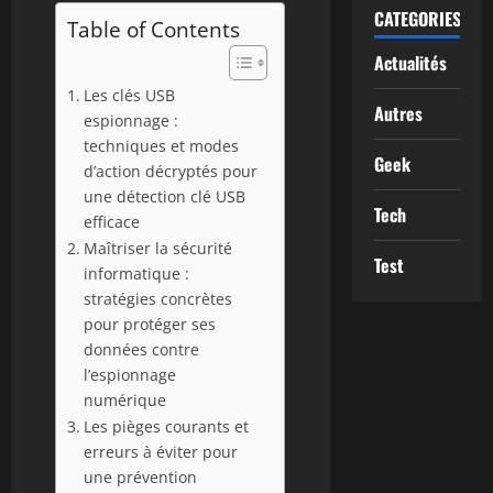
CATEGORIES
Table of Contents
Actualités
Les clés USB
Autres
espionnage :
techniques et modes
Geek
d’action décryptés pour
une détection clé USB
Tech
efficace
Maîtriser la sécurité
Test
informatique :
stratégies concrètes
pour protéger ses
données contre
l’espionnage
numérique
Les pièges courants et
erreurs à éviter pour
une prévention