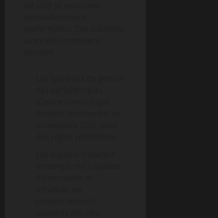
clé USB se montrent
particulièrement
performants. Ces solutions
avancées combinent
souvent :
Les systèmes de gestion
des périphériques
(Device Control) qui
limitent strictement les
connexions USB selon
des règles prédéfinies.
Les logiciels d’analyse
en temps réel capables
d’intercepter et
d’évaluer les
comportements
suspects des clés