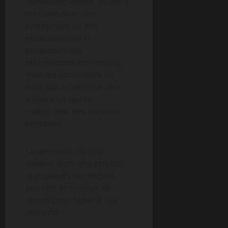
malveillant visible. Souvent,
les cibles sont des
entreprises ou des
institutions où la
protection des
informations est critique,
mais les particuliers ne
sont pas à l’abri non plus
surtout lorsqu’ils
manipulent des données
sensibles.
La détection clé USB
devient alors une priorité,
et plusieurs techniques
peuvent être mises en
œuvre pour repérer ces
menaces :