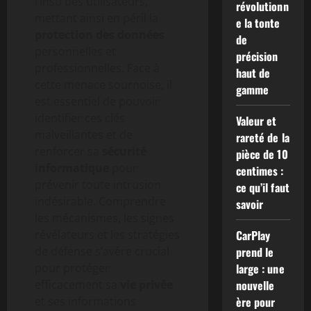
l’insu des utilisateurs,
révolutionn
mettant ainsi en péril la
e la tonte
protection des données
de
personnelles et
précision
professionnelles. Face à
haut de
cette menace sournoise, il
gamme
est essentiel de pouvoir
identifier ces clés
Valeur et
malveillantes et de
rareté de la
renforcer sa
sécurité
pièce de 10
informatique
pour
centimes :
prévenir toute intrusion
ce qu’il faut
indésirable. Comprendre
savoir
les mécanismes, les signes
révélateurs et les stratégies
CarPlay
de défense s’avère crucial
prend le
pour protéger
large : une
efficacement sa
vie privée
nouvelle
et ses informations
ère pour