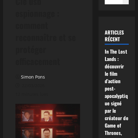
Clé usb
espionnage :
comment
ARTICLES
reconnaître et se
RÉCENT
protéger
In The Lost
efficacement
Lands :
découvrir
le film
Simon Pons
d’action
22/03/2026
post-
12 minutes lues
apocalyptiq
ue signé
par le
créateur de
Game of
Thrones,