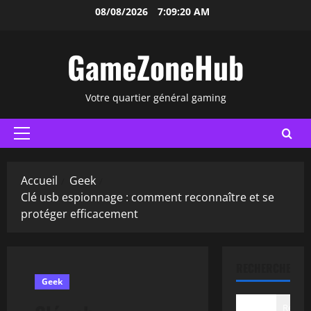
Aller
08/08/2026
7:09:21 AM
au
contenu
GameZoneHub
Votre quartier général gaming
Menu
principal
Accueil
Geek
Clé usb espionnage : comment reconnaître et se
protéger efficacement
RECHERCHER
Geek
Recher