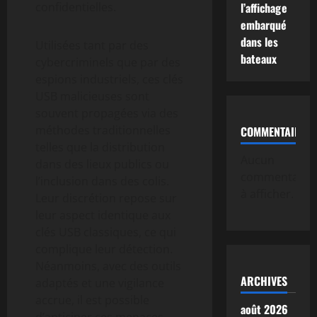
confidentielles.
l’affichage
embarqué
dans les
Utilisées tant par des
bateaux
cybercriminels que par des
espions industriels, ces clés
USB malicieuses sont
souvent propagées via des
méthodes traditionnelles
COMMENTAIRE
telles que la distribution
Aucun
dans des lieux publics ou
commentaire
l’inclusion dans des colis.
à afficher.
Leur discrétion repose sur
leur aspect identique aux
clés USB classiques, ce qui
complique leur détection.
Néanmoins, avec des outils
ARCHIVES
adaptés et une vigilance
accrue, il est possible
août 2026
d’anticiper ces menaces.