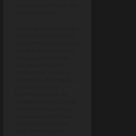
nuances plus plates ou des
parties pixelisées.
Le lettrage des noms et des
statistiques des Pokémon
est également révélateur : il
doit être exempt de toute
bavure ou déformation.
Une erreur fréquente
constatée sur les cartes
contrefaites est le mauvais
positionnement du
numéro de série ou du
symbole d’édition. Chez les
cartes officielles, chaque
symbole a une place bien
définie qui respecte un
guide graphique strict.