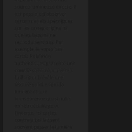
source lumineuse directe, il
est possible d’observer
certains effets spécifiques
sur les cartes originales
que les fausses ne
reproduisent pas. Par
exemple, le verso des
cartes Pokémon
authentiques présente une
couche spéciale, un vernis
brillant qui révèle une
texture subtile sous la
lumière et une
transparence quasi nulle
en rétroéclairage. À
l’inverse, les cartes
contrefaites laissent
souvent passer la lumière