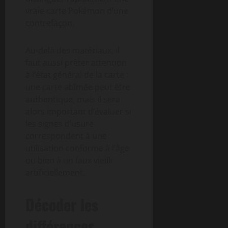
vraie carte Pokémon d’une
contrefaçon.
Au-delà des matériaux, il
faut aussi prêter attention
à l’état général de la carte :
une carte abîmée peut être
authentique, mais il sera
alors important d’évaluer si
les signes d’usure
correspondent à une
utilisation conforme à l’âge
ou bien à un faux vieilli
artificiellement.
Décoder les
différences