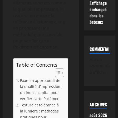
l’affichage
éléments concrets comme
embarqué
la qualité d’impression, la
dans les
texture, ou encore la
bateaux
tolérance à la lumière, tout
en proposant une
méthodologie accessible
pour vérifier carte
Pokémon efficacement.
COMMENTAIRE
Aucun
Table of Contents
commentaire
à afficher.
Examen approfondi de
la qualité d’impression :
un indice capital pour
vérifier carte Pokémon
ARCHIVES
Texture et tolérance à
la lumière : méthodes
août 2026
pratiques pour