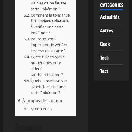
visibles d’une fausse
CATEGORIES
carte Pokémon ?
Comment la tolérance
Actualités
à la lumière aide-t-elle
à vérifier une carte
Autres
Pokémon ?
Pourquoi est-il
Geek
important de vérifier
le verso de la carte ?
Tech
Existe-t-il des outils
numériques pour
aider à
Test
l’authentification ?
Quels conseils suivre
avant d’acheter une
carte Pokémon ?
À propos de l'auteur
Simon Pons
Examen