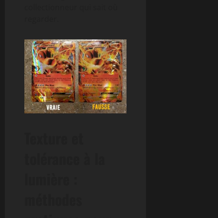
collectionneur qui sait où
regarder.
Texture et
tolérance à la
lumière :
méthodes