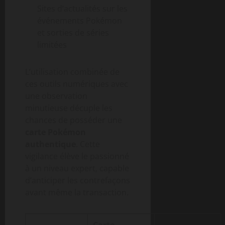
Sites d’actualités sur les
événements Pokémon
et sorties de séries
limitées
L’utilisation combinée de
ces outils numériques avec
une observation
minutieuse décuple les
chances de posséder une
carte Pokémon
authentique
. Cette
vigilance élève le passionné
à un niveau expert, capable
d’anticiper les contrefaçons
avant même la transaction.