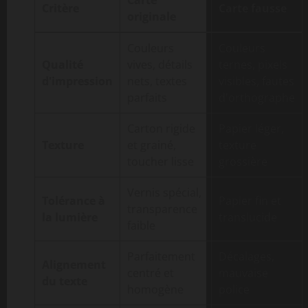
Carte
Critère
Carte fausse
originale
Comparaison
Couleurs
Couleurs
des
Qualité
vives, détails
ternes, pixels
critères
d'impression
nets, textes
visibles, fautes
entre
parfaits
d'orthographe
cartes
Pokémon
Carton rigide
Papier léger,
originales
Texture
et grainé,
texture
et
toucher lisse
grossière
fausses
Vernis spécial,
Tolérance à
Papier fin et
transparence
la lumière
translucide
faible
Parfaitement
Décalages,
Alignement
centré et
mauvaise
du texte
homogène
police