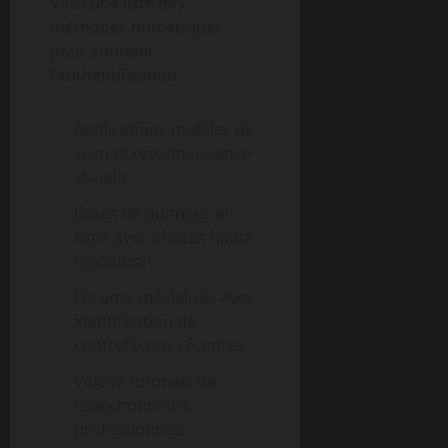
Voici une liste des
méthodes numériques
pour soutenir
l’authentification :
Applications mobiles de
scan et reconnaissance
visuelle
Bases de données en
ligne avec photos haute
résolution
Forums spécialisés avec
identification de
contrefaçons récentes
Vidéos tutoriels de
collectionneurs
professionnels