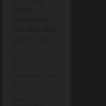
visibles :
comparaison
clée entre carte
vraie et fausse
Comprendre la
différence
carte vraie et fausse
implique de s’appuyer sur
des aspects visuels précis
et systématiques. La place
des textes, la netteté des
images mais aussi les
marges et le centrage de
l’illustration sont autant
d’éléments que les