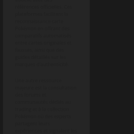
références officielles. Ces
plateformes facilitent la
reconnaissance carte
Pokémon en offrant des
comparatifs automatisés
entre cartes originales et
fausses, ainsi que des
guides détaillés sur les
marques d’authenticité.
Une autre ressource
majeure est la consultation
des forums et
communautés dédiés au
trading et à la collection
Pokémon où des experts
partagent leurs
expériences et signalent les