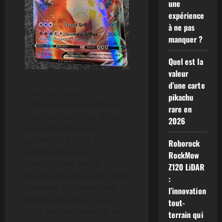
une
expérience
à ne pas
manquer ?
Quel est la
valeur
d’une carte
Dans le monde du
pikachu
collectionnisme Pokémon,
rare en
la valeur des cartes dépend
2026
grandement de leur
authenticité. Face à la
Roborock
prolifération des
RockMow
contrefaçons, savoir
Z120 LiDAR
reconnaître une vraie carte
:
Pokémon facilement est
l’innovation
devenu un enjeu crucial
tout-
pour les passionnés et les
terrain qui