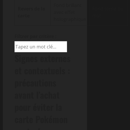
Fond brillant
Revers de la
Fond terne ou
avec effet
carte
mat
holographique
Filtrer par critère :
Signes externes
et contextuels :
précautions
avant l’achat
pour éviter la
carte Pokémon