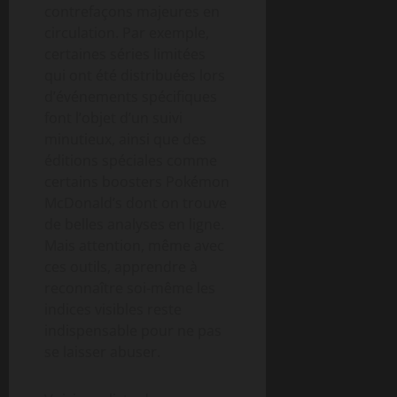
contrefaçons majeures en
circulation. Par exemple,
certaines séries limitées
qui ont été distribuées lors
d’événements spécifiques
font l’objet d’un suivi
minutieux, ainsi que des
éditions spéciales comme
certains boosters Pokémon
McDonald’s dont on trouve
de belles analyses en ligne.
Mais attention, même avec
ces outils, apprendre à
reconnaître soi-même les
indices visibles reste
indispensable pour ne pas
se laisser abuser.