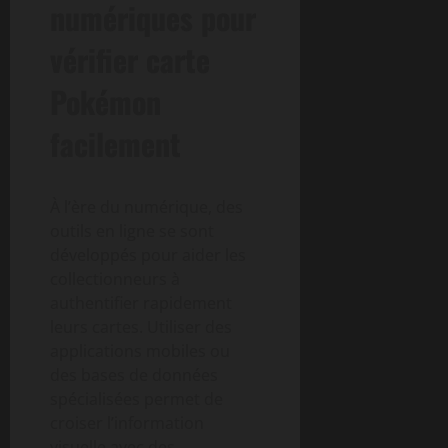
numériques pour
vérifier carte
Pokémon
facilement
À l’ère du numérique, des
outils en ligne se sont
développés pour aider les
collectionneurs à
authentifier rapidement
leurs cartes. Utiliser des
applications mobiles ou
des bases de données
spécialisées permet de
croiser l’information
visuelle avec des