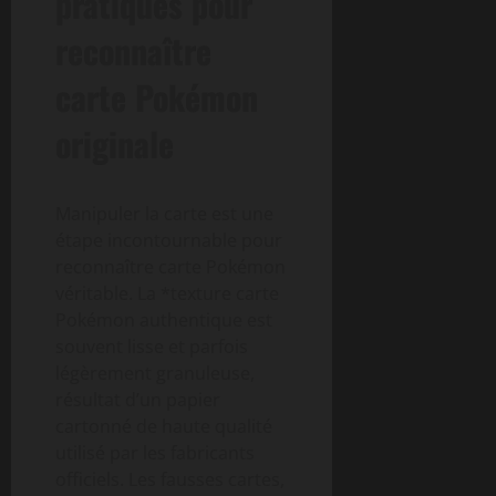
pratiques pour
reconnaître
carte Pokémon
originale
Manipuler la carte est une
étape incontournable pour
reconnaître carte Pokémon
véritable. La *texture carte
Pokémon authentique est
souvent lisse et parfois
légèrement granuleuse,
résultat d’un papier
cartonné de haute qualité
utilisé par les fabricants
officiels. Les fausses cartes,