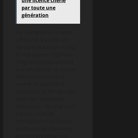
une licence chérie
par toute une
génération
Par exemple, les fausses
cartes ont souvent une
bordure plus large ou plus
étroite que les originaux.
L’alignement du texte est
souvent décalé, ce qui sort
immédiatement de la
norme. La clarté et la
luminosité de l’image sont
aussi des marqueurs
importants : les originaux
ont des couleurs
homogènes et brillantes,
tandis que les imitations
peuvent présenter des