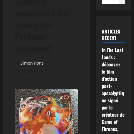
Comment
reconnaître une
vraie carte
ARTICLES
Pokémon
RÉCENT
facilement
In The Lost
Lands :
Simon Pons
découvrir
le film
11/03/2026
d’action
10 minutes lues
post-
apocalyptiq
ue signé
par le
créateur de
Game of
Thrones,