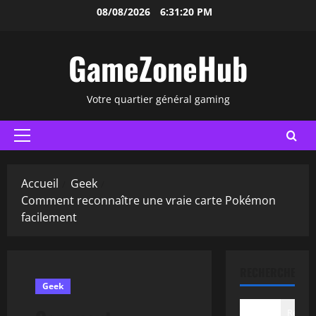
Aller
08/08/2026
6:31:21 PM
au
contenu
GameZoneHub
Votre quartier général gaming
Menu
principal
Accueil
Geek
Comment reconnaître une vraie carte Pokémon
facilement
RECHERCHER
Geek
Recher