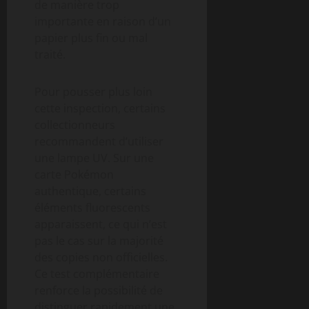
de manière trop
importante en raison d’un
papier plus fin ou mal
traité.
Pour pousser plus loin
cette inspection, certains
collectionneurs
recommandent d’utiliser
une lampe UV. Sur une
carte Pokémon
authentique, certains
éléments fluorescents
apparaissent, ce qui n’est
pas le cas sur la majorité
des copies non officielles.
Ce test complémentaire
renforce la possibilité de
distinguer rapidement une