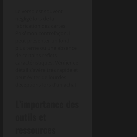
Le verso est souvent
négligé lors de la
fabrication des cartes
Pokémon contrefaçon. Il
peut présenter un fond
plus terne ou une absence
de certains reflets
caractéristiques. Vérifier ce
détail s’avère très rapide et
peut éviter de lourdes
déceptions lors d’un achat.
L’importance des
outils et
ressources