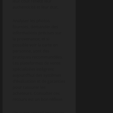
leur coût reflète leur
authenticité et leur état.
Analyser les photos
fournies, demander des
informations précises sur
la provenance, et si
possible voir la carte en
personne, sont des
pratiques recommandées.
Les plateformes de vente
spécialisées intègrent
aujourd’hui des systèmes
d’évaluation et de garanties
pour rassurer les
acheteurs. Consulter ces
retours est un bon réflexe.