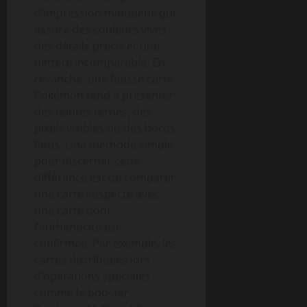
d’impression minutieux qui
assure des couleurs vives,
des détails précis et une
netteté incomparable. En
revanche, une fausse carte
Pokémon tend à présenter
des teintes ternes, des
pixels visibles ou des bords
flous. Une méthode simple
pour discerner cette
différence est de comparer
une carte suspecte avec
une carte dont
l’authenticité est
confirmée. Par exemple, les
cartes distribuées lors
d’opérations spéciales
comme le booster