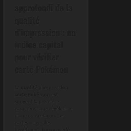
approfondi de la
qualité
d’impression : un
indice capital
pour vérifier
carte Pokémon
La
qualité d’impression
carte Pokémon
est
souvent la première
caractéristique révélatrice
d’une contrefaçon. Les
cartes originales
bénéficient d’un procédé