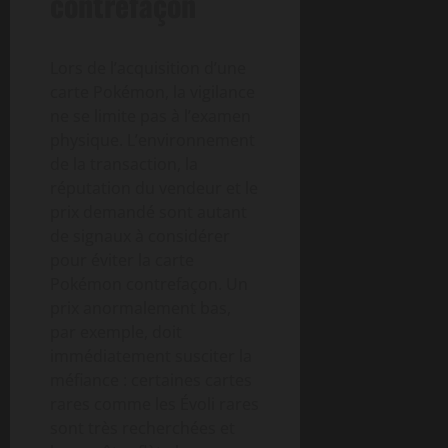
contrefaçon
Lors de l’acquisition d’une
carte Pokémon, la vigilance
ne se limite pas à l’examen
physique. L’environnement
de la transaction, la
réputation du vendeur et le
prix demandé sont autant
de signaux à considérer
pour éviter la carte
Pokémon contrefaçon. Un
prix anormalement bas,
par exemple, doit
immédiatement susciter la
méfiance : certaines cartes
rares comme les Évoli rares
sont très recherchées et