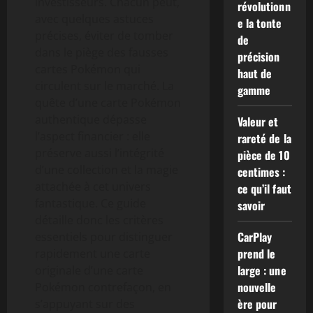
investisseurs. Chacun peut,
révolutionn
avec quelques astuces
e la tonte
précises, éviter de tomber
de
dans le piège des fausses
précision
cartes Pokémon qui
haut de
circulent sur le marché. La
gamme
quête d’une carte Pokémon
authentique dépasse
Valeur et
l’aspect financier : elle
rareté de la
préserve aussi l’intégrité
pièce de 10
d’une collection et la magie
centimes :
attachée à cet univers
ce qu’il faut
fantastique. Ce guide
savoir
détaille donc les critères
CarPlay
essentiels pour distinguer
prend le
rapidement une carte
large : une
originale d’une carte
nouvelle
Pokémon contrefaçon, en
ère pour
s’appuyant sur des