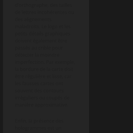
d’orthographe, des tailles
de lettres incohérentes ou
des alignements
maladroits. Le logo et les
petits détails graphiques
doivent également être
passés au crible pour
détecter la moindre
imperfection. Par exemple,
la bordure de la carte doit
être régulière et lisse, car
les fausses cartes ont
souvent des contours
irréguliers ou coupés de
manière approximative.
Enfin, la présence des
hologrammes est un