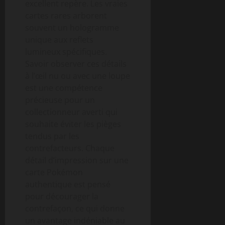
excellent repère. Les vraies
cartes rares arborent
souvent un hologramme
unique aux reflets
lumineux spécifiques.
Savoir observer ces détails
à l’œil nu ou avec une loupe
est une compétence
précieuse pour un
collectionneur averti qui
souhaite éviter les pièges
tendus par les
contrefacteurs. Chaque
détail d’impression sur une
carte Pokémon
authentique est pensé
pour décourager la
contrefaçon, ce qui donne
un avantage indéniable au