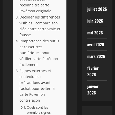
reconnaître carte
juillet 2026
Pokémon originale
Décoder les différences
juin 2026
visibles : comparaison
clée entre carte vraie et
mai 2026
fausse
L’importance des outils
avril 2026
et ressources
numériques pour
mars 2026
vérifier carte Pokémon
facilement
février
Signes externes et
2026
contextuels :
précautions avant
janvier
l’achat pour éviter la
2026
carte Pokémon
contrefaçon
Quels sont les
premiers signes