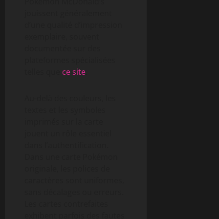
Pokémon McDonald’s
jouissent généralement
d’une qualité d’impression
exemplaire, souvent
documentée sur des
plateformes spécialisées
telles que
ce site
.
Au-delà des couleurs, les
textes et les symboles
imprimés sur la carte
jouent un rôle essentiel
dans l’authentification.
Dans une carte Pokémon
originale, les polices de
caractères sont uniformes,
sans décalages ou erreurs.
Les cartes contrefaites
exhibent parfois des fautes