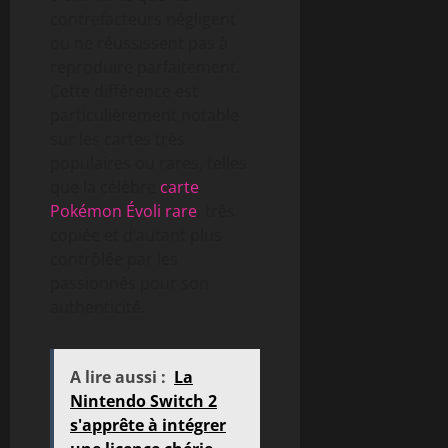
contrefacteurs négligent
ou ne réussissent pas à
reproduire parfaitement.
Cette différence est
particulièrement notable
sur les cartes très
populaires ou rares, telles
que la célèbre
carte
Pokémon Évoli rare
, très
copiée et d’autant plus
contrôlée par les
passionnés pour son
authenticité.
A lire aussi :
La
Nintendo Switch 2
s'apprête à intégrer