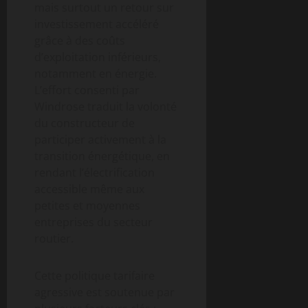
mais surtout un retour sur
investissement accéléré
grâce à des coûts
d’exploitation inférieurs,
notamment en énergie.
L’effort consenti par
Windrose traduit la volonté
du constructeur de
participer activement à la
transition énergétique, en
rendant l’électrification
accessible même aux
petites et moyennes
entreprises du secteur
routier.
Cette politique tarifaire
agressive est soutenue par