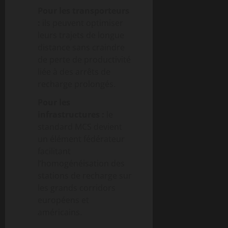
Pour les transporteurs
:
ils peuvent optimiser
leurs trajets de longue
distance sans craindre
de perte de productivité
liée à des arrêts de
recharge prolongés.
Pour les
infrastructures :
le
standard MCS devient
un élément fédérateur
facilitant
l’homogénéisation des
stations de recharge sur
les grands corridors
européens et
américains.