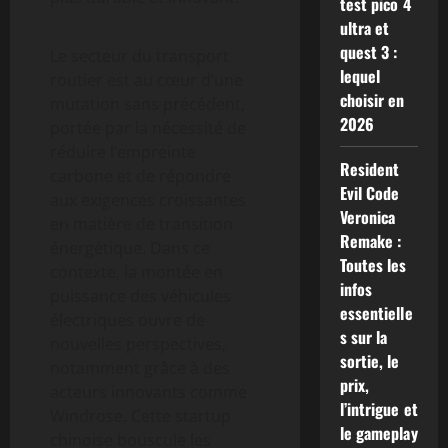
test pico 4
ultra et
quest 3 :
Le secteur du transport
lequel
routier est au cœur d’une
choisir en
mutation sans précédent,
2026
portée par la nécessité de
réduire l’empreinte
Resident
carbone et de répondre
Evil Code
aux exigences croissantes
Veronica
en matière de transition
Remake :
énergétique. Dans ce
Toutes les
contexte, la montée en
infos
puissance des véhicules
essentielle
électriques ouvre de
s sur la
nouvelles perspectives,
sortie, le
notamment grâce à des
prix,
acteurs innovants comme
l’intrigue et
Windrose. Cette startup
le gameplay
chinoise bouscule les