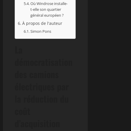
Où Windrose installe-
t-elle son quartier
général européen ?
À propos de l'auteur
Simon Pons
La
démocratisation
des camions
électriques par
la réduction du
coût
d’acquisition