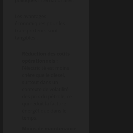
politiques internationales.
Les avantages
économiques pour les
transporteurs sont
tangibles :
Réduction des coûts
opérationnels :
l’électricité est moins
chère que le diesel,
surtout dans un
contexte de volatilité
des prix du pétrole, ce
qui réduit la facture
énergétique dans le
temps.
Moins de maintenance