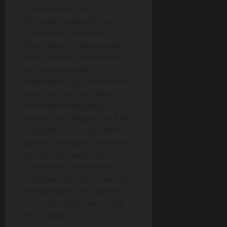
d’innovations qui
façonnent aujourd’hui
l’avenir de la mobilité
électrique. En proposant
des camions performants à
un prix accessible,
l’entreprise agit comme un
levier clé pour accélérer la
transition énergétique. Au-
delà de son flagship, la R&D
intégrée dans le quartier
général européen d’Anvers
promet des avancées
continues, notamment sur
l’amélioration de la densité
énergétique des batteries
et la réduction des temps
de charge.