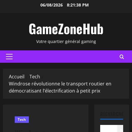
Aller
06/08/2026
8:21:39 PM
au
contenu
GameZoneHub
Votre quartier général gaming
Menu
principal
Accueil
Tech
Windrose révolutionne le transport routier en
démocratisant l’électrification à petit prix
RECHERCHER
Tech
Recher