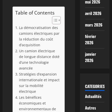
mai 2026
Table of Contents
avril 2026
mars 2026
La démocratisation des
camions électriques par
février
la réduction du coût
2026
d’acquisition
Un camion électrique
janvier
de longue distance doté
2026
d’une technologie
avancée
Stratégies d’expansion
internationale et impact
sur la mobilité
CATEGORIES
électrique
Actualités
Les bénéfices
économiques et
Autres
environnementaux de