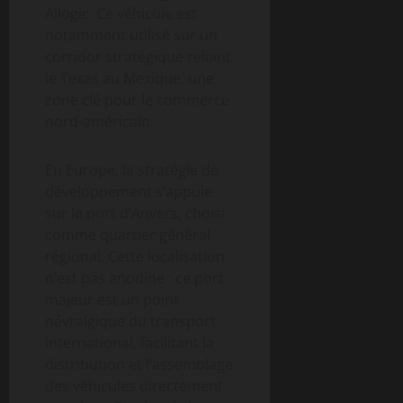
Allogic. Ce véhicule est
notamment utilisé sur un
corridor stratégique reliant
le Texas au Mexique, une
zone clé pour le commerce
nord-américain.
En Europe, la stratégie de
développement s’appuie
sur le port d’Anvers, choisi
comme quartier général
régional. Cette localisation
n’est pas anodine : ce port
majeur est un point
névralgique du transport
international, facilitant la
distribution et l’assemblage
des véhicules directement