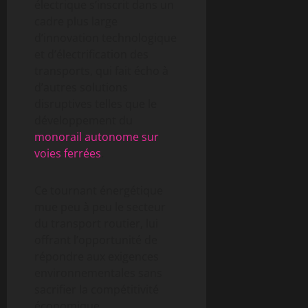
électrique s’inscrit dans un
cadre plus large
d’innovation technologique
et d’électrification des
transports, qui fait écho à
d’autres solutions
disruptives telles que le
développement du
monorail autonome sur
voies ferrées
.
Ce tournant énergétique
mue peu à peu le secteur
du transport routier, lui
offrant l’opportunité de
répondre aux exigences
environnementales sans
sacrifier la compétitivité
économique.