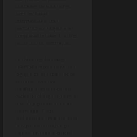
centaines de kilomètres
sans recharge
intermédiaire, une
performance majeure en
comparaison avec d’autres
poids lourds électriques.
Le choix des batteries
LiFePO4 s’inscrit dans une
logique de durabilité et de
sécurité, avec une
meilleure résistance aux
cycles de charge répétés et
une plus grande stabilité
thermique. Cette
architecture améliore aussi
la capacité de recharge
rapide, un critère crucial