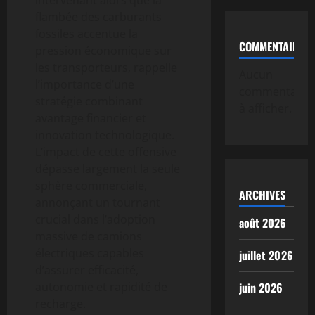
intervenant alors que la
flambée des carburants
fossiles accentue la
COMMENTAIRE
pression économique sur
les transporteurs, rappelle
Aucun
l’importance d’une
commentaire
stratégie combinant
à afficher.
avantage financier et
innovation technologique.
L’impact de cette offensive
dépasse largement la seule
sphère commerciale,
ARCHIVES
annonçant un tournant
crucial dans l’adoption
août 2026
massive de camions
électriques capables
juillet 2026
d’assurer efficacité,
autonomie et rapidité de
juin 2026
recharge.