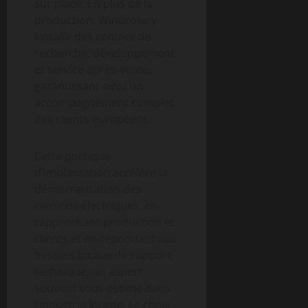
sur place. En plus de la
production, Windrose y
installe des centres de
recherche, développement
et service après-vente,
garantissant ainsi un
accompagnement complet
des clients européens.
Cette politique
d’implantation accélère la
démocratisation des
camions électriques, en
rapprochant production et
clients et en répondant aux
besoins locaux de support
technique, un aspect
souvent sous-estimé dans
l’industrie lourde. Le choix