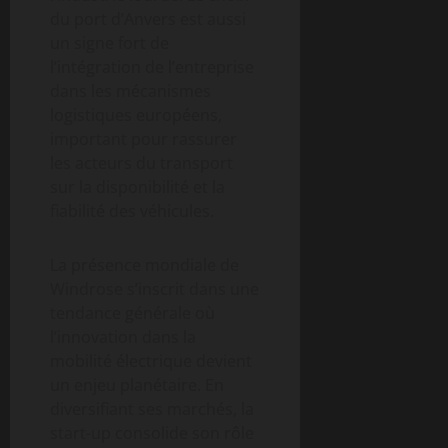
du port d’Anvers est aussi
un signe fort de
l’intégration de l’entreprise
dans les mécanismes
logistiques européens,
important pour rassurer
les acteurs du transport
sur la disponibilité et la
fiabilité des véhicules.
La présence mondiale de
Windrose s’inscrit dans une
tendance générale où
l’innovation dans la
mobilité électrique devient
un enjeu planétaire. En
diversifiant ses marchés, la
start-up consolide son rôle