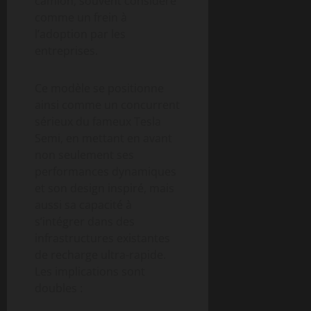
camion, souvent considéré
comme un frein à
l’adoption par les
entreprises.
Ce modèle se positionne
ainsi comme un concurrent
sérieux du fameux Tesla
Semi, en mettant en avant
non seulement ses
performances dynamiques
et son design inspiré, mais
aussi sa capacité à
s’intégrer dans des
infrastructures existantes
de recharge ultra-rapide.
Les implications sont
doubles :