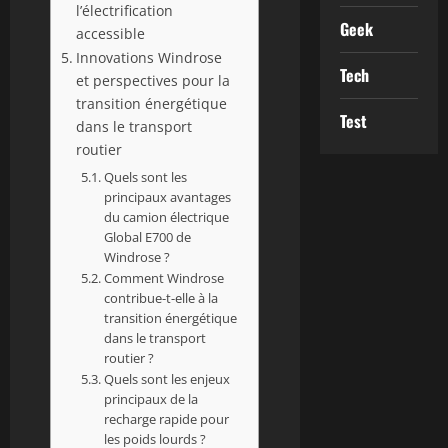
l’électrification
Geek
accessible
Innovations Windrose
Tech
et perspectives pour la
transition énergétique
Test
dans le transport
routier
Quels sont les
principaux avantages
du camion électrique
Global E700 de
Windrose ?
Comment Windrose
contribue-t-elle à la
transition énergétique
dans le transport
routier ?
Quels sont les enjeux
principaux de la
recharge rapide pour
les poids lourds ?