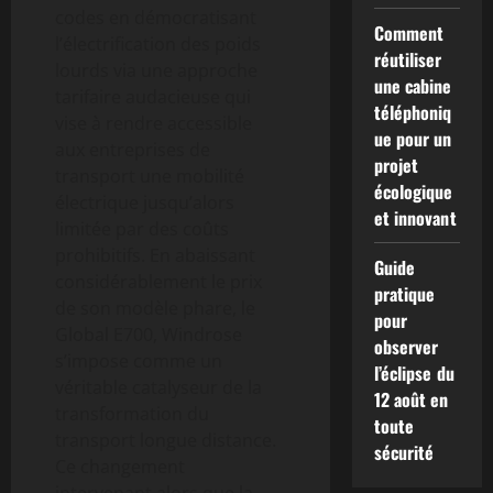
codes en démocratisant
Comment
l’électrification des poids
réutiliser
lourds via une approche
une cabine
tarifaire audacieuse qui
téléphoniq
vise à rendre accessible
ue pour un
aux entreprises de
projet
transport une mobilité
écologique
électrique jusqu’alors
et innovant
limitée par des coûts
prohibitifs. En abaissant
Guide
considérablement le prix
pratique
de son modèle phare, le
pour
Global E700, Windrose
observer
s’impose comme un
l’éclipse du
véritable catalyseur de la
12 août en
transformation du
toute
transport longue distance.
sécurité
Ce changement