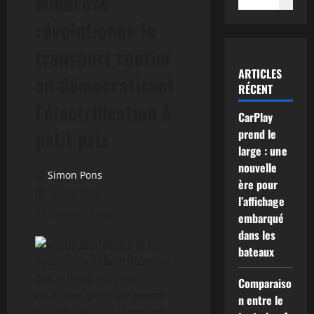
Windrose
révolutionne le
transport routier
ARTICLES
en démocratisant
RÉCENT
l’électrification à
CarPlay
petit prix
prend le
large : une
nouvelle
Simon Pons
ère pour
01/06/2026
l’affichage
11 minutes lues
embarqué
dans les
bateaux
Comparaiso
n entre le