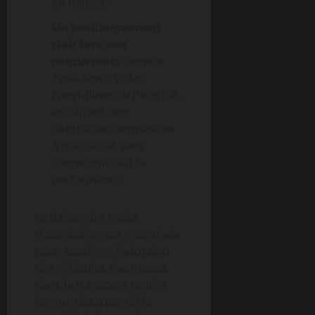
en hausse.
Un positionnement
clair face aux
concurrents
comme
Tesla Semi, Volvo,
Freightliner ou Peterbilt,
en offrant une
alternative compétitive
à prix réduit sans
compromis sur la
performance.
La baisse des coûts
d’acquisition est essentielle
pour accélérer l’adoption
des véhicules électriques
dans le transport routier
longue distance, où la