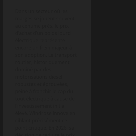
Dans un secteur où les
marges se jouent souvent
au centime près, le prix
d’achat d’un poids lourd
électrique représente
encore un frein majeur à
son adoption. Le transport
routier, historiquement
dominé par des
motorisations diesel
robustes et éprouvées,
peine à franchir le cap du
tout électrique à cause de
l’investissement initial
élevé. Windrose innove en
ciblant précisément ce
point critique. En 2026, sa
décision de réduire le prix