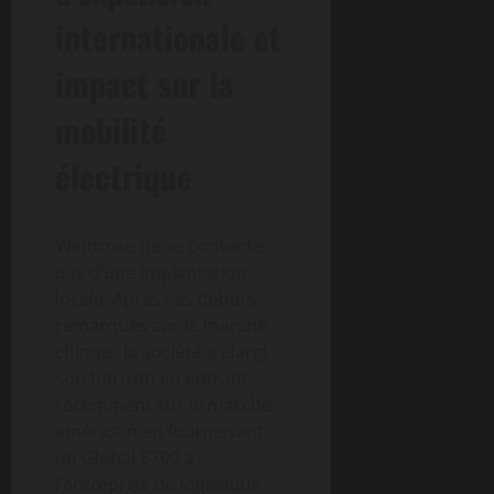
internationale et
impact sur la
mobilité
électrique
Windrose ne se contente
pas d’une implantation
locale. Après ses débuts
remarqués sur le marché
chinois, la société a élargi
son horizon en entrant
récemment sur le marché
américain en fournissant
un Global E700 à
l’entreprise de logistique