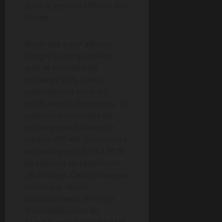
dans la gestion efficace des
flottes.
Windrose a par ailleurs
intégré la compatibilité
avec le standard de
recharge MCS, conçu
spécialement pour les
poids lourds électriques. La
puissance maximale de
recharge peut atteindre
jusqu’à 870 kW, permettant
un passage de 20 % à 80 %
de batterie en seulement
38 minutes. Cette prouesse
technique réduit
drastiquement le temps
d’immobilisation du