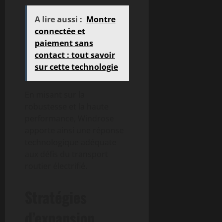
A lire aussi :
Montre
connectée et
paiement sans
contact : tout savoir
sur cette technologie
En misant sur la
robustesse et la haute
performance, Windrose
apporte ainsi une réponse
technologique adéquate
aux défis du transport
routier électrifié.
Stratégies
d’expansion