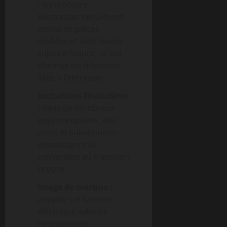
:
les moteurs
électriques requièrent
moins de pièces
mobiles et sont moins
sujets à l’usure, ce qui
diminue les dépenses
liées à l’entretien.
Incitations financières
:
dans de nombreux
pays européens, des
aides et subventions
encouragent la
conversion au transport
propre.
Image de marque :
adopter un camion
électrique valorise
l’engagement