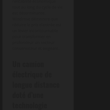
rentabilité économique
tout au long du cycle de vie
est déterminante.
Windrose démontre que
réduire le prix d’entrée est
un levier incontournable
pour transformer en
profondeur un secteur
conservateur et exigeant.
Un camion
électrique de
longue distance
doté d’une
technologie