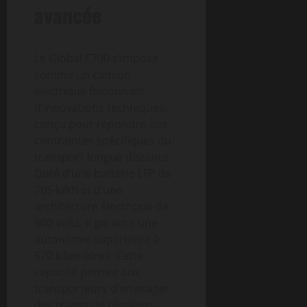
avancée
Le Global E700 s’impose
comme un camion
électrique foisonnant
d’innovations techniques,
conçu pour répondre aux
contraintes spécifiques du
transport longue distance.
Doté d’une batterie LFP de
705 kWh et d’une
architecture électrique de
800 volts, il garantit une
autonomie supérieure à
670 kilomètres. Cette
capacité permet aux
transporteurs d’envisager
des trajets de plusieurs