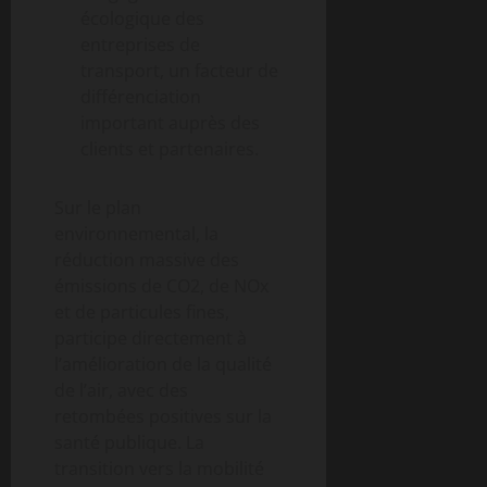
écologique des
entreprises de
transport, un facteur de
différenciation
important auprès des
clients et partenaires.
Sur le plan
environnemental, la
réduction massive des
émissions de CO2, de NOx
et de particules fines,
participe directement à
l’amélioration de la qualité
de l’air, avec des
retombées positives sur la
santé publique. La
transition vers la mobilité