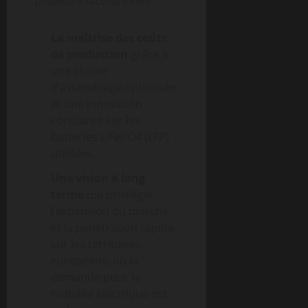
plusieurs facteurs clés :
La maîtrise des coûts
de production
grâce à
une chaîne
d’assemblage optimisée
et une innovation
constante sur les
batteries LiFePO4 (LFP)
utilisées.
Une vision à long
terme
qui privilégie
l’expansion du marché
et la pénétration rapide
sur les territoires
européens, où la
demande pour la
mobilité électrique est