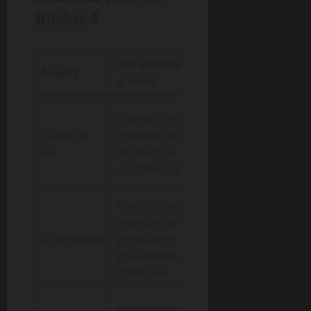
Witcher 4
The Witcher 3 DLC
The Witcher 4
Aspect
gratuit
(attendu)
Longue, avec
Courte à moyenne,
un monde
Durée de
orientée vers une
ouvert plus
vie
expérience
vaste et
narrative ciblée
dynamique
Réalisés avec les
Technologie
moteurs de la
de pointe,
Graphismes
génération
avec un rendu
précédente,
ultra-réaliste
optimisés
Révolution
Améliorations