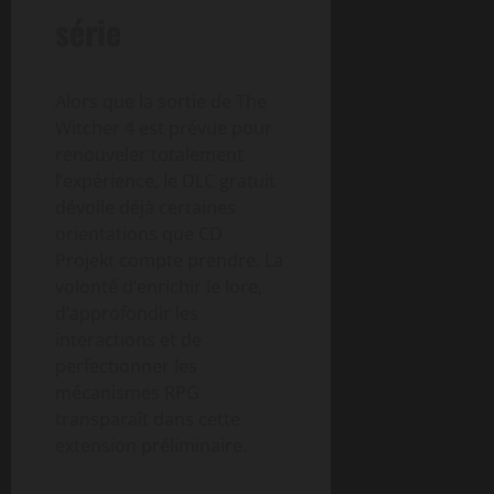
série
Alors que la sortie de The
Witcher 4 est prévue pour
renouveler totalement
l’expérience, le DLC gratuit
dévoile déjà certaines
orientations que CD
Projekt compte prendre. La
volonté d’enrichir le lore,
d’approfondir les
interactions et de
perfectionner les
mécanismes RPG
transparaît dans cette
extension préliminaire.