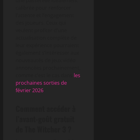
une passerelle idéalement
calibrée pour renforcer
l’attente et l’engagement
des joueurs. Ceux qui
veulent profiter d’une
actualisation complète de
leur expérience pourraient
également s’intéresser aux
nouveautés de jeux vidéo
annoncées prochainement,
comme c’est le cas dans
les
prochaines sorties de
février 2026
.
Comment accéder à
l’avant-goût gratuit
de The Witcher 3 ?