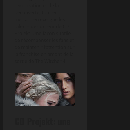
l’exploration et de la
découverte, tout en
mettant en exergue les
talents de conteur de CD
Projekt. Une façon subtile
de récompenser les fans et
de maintenir l’attention sur
la franchise en amont de la
sortie de The Witcher 4.
CD Projekt: une