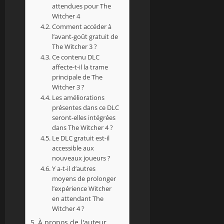
attendues pour The
Witcher 4
Comment accéder à
l’avant-goût gratuit de
The Witcher 3 ?
Ce contenu DLC
affecte-t-il la trame
principale de The
Witcher 3 ?
Les améliorations
présentes dans ce DLC
seront-elles intégrées
dans The Witcher 4 ?
Le DLC gratuit est-il
accessible aux
nouveaux joueurs ?
Y a-t-il d’autres
moyens de prolonger
l’expérience Witcher
en attendant The
Witcher 4 ?
À propos de l'auteur