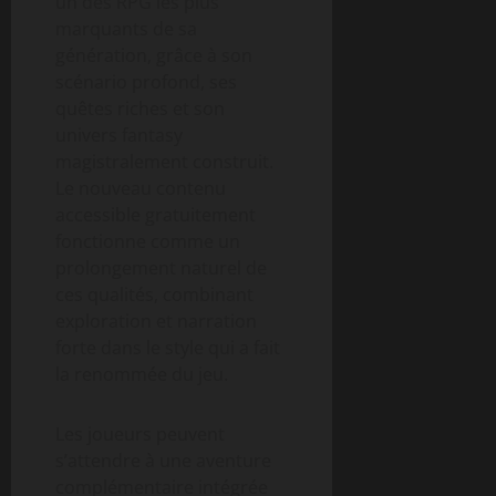
un des RPG les plus
marquants de sa
génération, grâce à son
scénario profond, ses
quêtes riches et son
univers fantasy
magistralement construit.
Le nouveau contenu
accessible gratuitement
fonctionne comme un
prolongement naturel de
ces qualités, combinant
exploration et narration
forte dans le style qui a fait
la renommée du jeu.
Les joueurs peuvent
s’attendre à une aventure
complémentaire intégrée