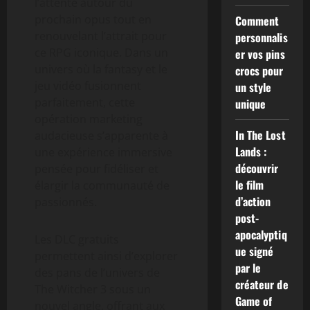
l’attente autour du
prochain opus tout en
Comment
renouvelant l’attrait pour
personnalis
ce RPG iconique. Dans un
er vos pins
univers où la fantasy et le
crocs pour
jeu vidéo fusionnent
un style
parfaitement, cette
unique
opération marketing
In The Lost
audacieuse s’apparente à
Lands :
une expérience immersive
découvrir
pensée pour fidéliser et
le film
élargir la communauté de
d’action
passionnés.
post-
apocalyptiq
Les DLC gratuits
ue signé
permettent ainsi d’explorer
par le
des pans de l’univers de
créateur de
The Witcher 3 sous un
Game of
nouvel angle, offrant aux