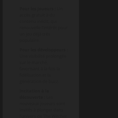
Pour les joueurs :
Un
accès gratuit à du
contenu inédit, qui
renouvelle l’intérêt pour
un jeu déjà très
populaire.
Pour les développeurs :
Une visibilité prolongée
sur le marché,
favorisant à la fois la
fidélisation et la
génération de buzz.
Incitation à la
découverte :
Les
nouveaux joueurs sont
invités à plonger dans
l’univers de The Witcher