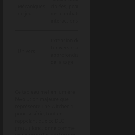
dans la
Mécaniques
ciblées, peaufinage
gestion des
de jeu
des combats et
choix et
interactions
conséquences
Nouvelle ère,
Extension de
introduction
l’univers établi,
Univers
de
approfondissement
personnages
de la saga
et lieux inédits
Ce tableau met en lumière
l’évolution majeure que
représente The Witcher 4
pour la série, tout en
rappelant que ce DLC
gratuit fonctionne comme