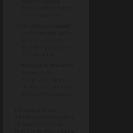
décision compte,
façonnant l’histoire et
son dénouement.
Un univers immersif :
La richesse des décors,
des cultures et des
légendes qui peuplent
The Witcher 3.
Musique et ambiance
sonore :
Une
composition épique
renforçant l’immersion
et l’émotion du joueur.
L’ensemble de ces
éléments contribue à faire
de Geralt un héros aux
multiples facettes, capable