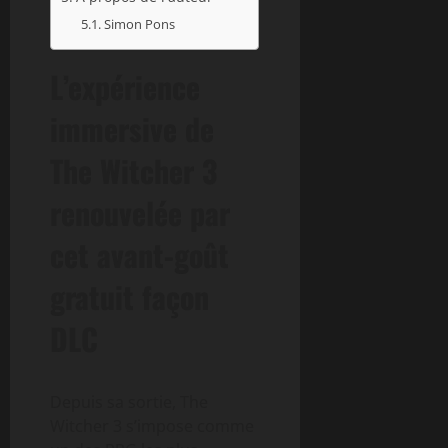
Simon Pons
L’expérience
immersive de
The Witcher 3
renouvelée par
cet avant-goût
gratuit façon
DLC
Depuis sa sortie, The
Witcher 3 s’impose comme