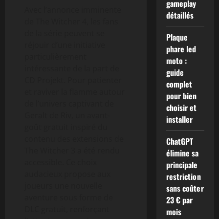
gameplay
Avec l’annonce imminente
détaillés
de The Witcher 4, les fans
de la série peuvent se
Plaque
réjouir d’une initiative
phare led
particulièrement
moto :
intéressante de la part de
guide
CD Projekt. Pour patienter
complet
et raviver la flamme autour
pour bien
de l’univers captivant de
choisir et
Geralt de Riv, un avant-
installer
goût gratuit inspiré du
contenu des extensions de
ChatGPT
The Witcher 3 a été rendu
élimine sa
accessible. Ce choix
principale
audacieux propose aux
restriction
joueurs une nouvelle
sans coûter
aventure sous forme de
23 € par
DLC gratuit, renforçant
mois