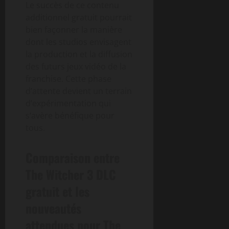
Le succès de ce contenu
additionnel gratuit pourrait
bien façonner la manière
dont les studios envisagent
la production et la diffusion
des futurs jeux vidéo de la
franchise. Cette phase
d’attente devient un terrain
d’expérimentation qui
s’avère bénéfique pour
tous.
Comparaison entre
The Witcher 3 DLC
gratuit et les
nouveautés
attendues pour The