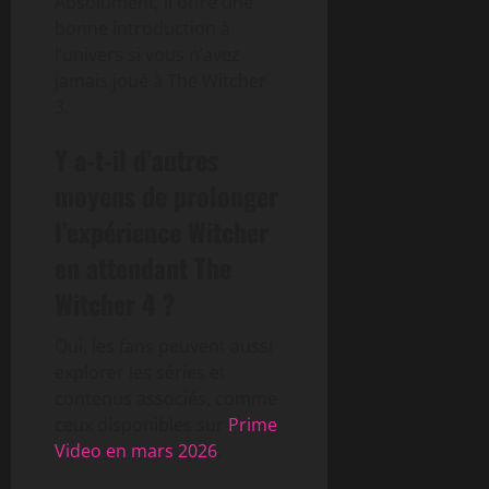
Absolument, il offre une
bonne introduction à
l’univers si vous n’avez
jamais joué à The Witcher
3.
Y a-t-il d’autres
moyens de prolonger
l’expérience Witcher
en attendant The
Witcher 4 ?
Oui, les fans peuvent aussi
explorer les séries et
contenus associés, comme
ceux disponibles sur
Prime
Video en mars 2026
.