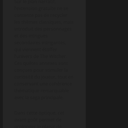
Sur le plan narratif,
l’extension gratuite ne se
contente pas de recycler
les thèmes classiques, mais
introduit des personnages
et des intrigues
secondaires intrigantes,
qui viennent étoffer
l’univers de The Witcher.
Ces quêtes annexes sont
conçues pour stimuler la
curiosité du joueur, tout en
conservant une cohérence
thématique remarquable
avec la saga principale.
Dans cette optique, cet
avant-goût permet de
prolonger le plaisir de