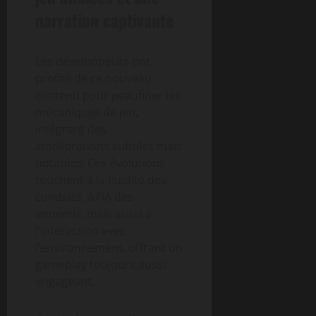
narration captivante
Les développeurs ont
profité de ce nouveau
contenu pour peaufiner les
mécaniques de jeu,
intégrant des
améliorations subtiles mais
notables. Ces évolutions
touchent à la fluidité des
combats, à l’IA des
ennemis, mais aussi à
l’interaction avec
l’environnement, offrant un
gameplay toujours aussi
engageant.