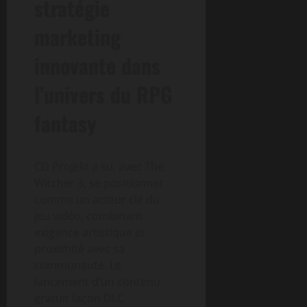
stratégie
marketing
innovante dans
l’univers du RPG
fantasy
CD Projekt a su, avec The
Witcher 3, se positionner
comme un acteur clé du
jeu vidéo, combinant
exigence artistique et
proximité avec sa
communauté. Le
lancement d’un contenu
gratuit façon DLC