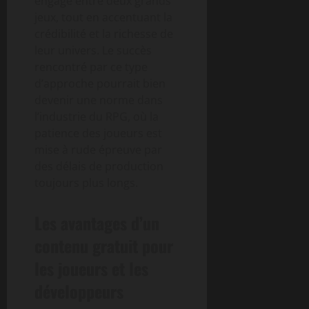
engagé entre deux grands
jeux, tout en accentuant la
crédibilité et la richesse de
leur univers. Le succès
rencontré par ce type
d’approche pourrait bien
devenir une norme dans
l’industrie du RPG, où la
patience des joueurs est
mise à rude épreuve par
des délais de production
toujours plus longs.
Les avantages d’un
contenu gratuit pour
les joueurs et les
développeurs