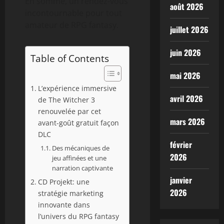
En somme, un rendez-vous
août 2026
incontournable pour tout
amateur de RPG fantasy.
juillet 2026
juin 2026
Table of Contents
mai 2026
L’expérience immersive
avril 2026
de The Witcher 3
renouvelée par cet
mars 2026
avant-goût gratuit façon
DLC
février
Des mécaniques de
2026
jeu affinées et une
narration captivante
janvier
CD Projekt: une
2026
stratégie marketing
innovante dans
l’univers du RPG fantasy