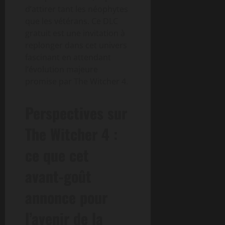
d’attirer tant les néophytes
que les vétérans. Ce DLC
gratuit est une invitation à
replonger dans cet univers
fascinant en attendant
l’évolution majeure
promise par The Witcher 4.
Perspectives sur
The Witcher 4 :
ce que cet
avant-goût
annonce pour
l’avenir de la