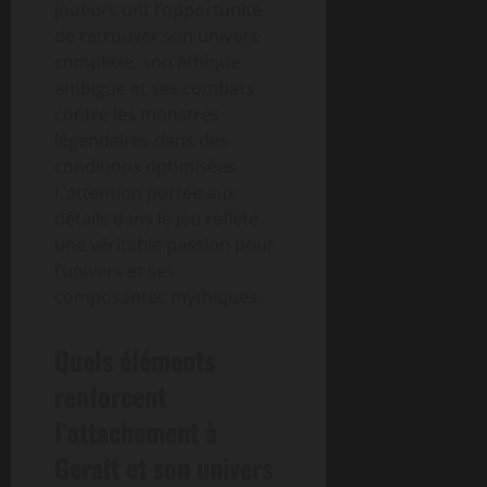
joueurs ont l’opportunité
de retrouver son univers
complexe, son éthique
ambiguë et ses combats
contre les monstres
légendaires dans des
conditions optimisées.
L’attention portée aux
détails dans le jeu reflète
une véritable passion pour
l’univers et ses
composantes mythiques.
Quels éléments
renforcent
l’attachement à
Geralt et son univers