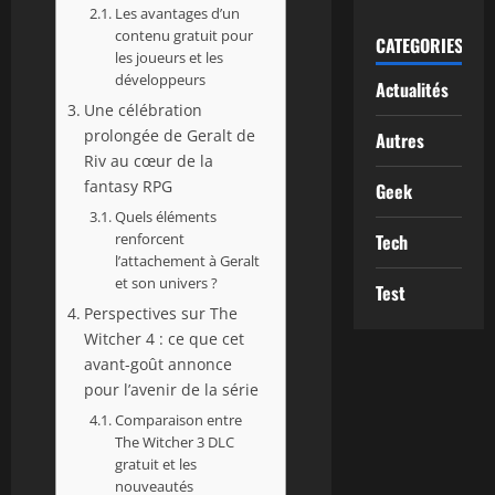
Les avantages d’un
contenu gratuit pour
CATEGORIES
les joueurs et les
développeurs
Actualités
Une célébration
prolongée de Geralt de
Autres
Riv au cœur de la
fantasy RPG
Geek
Quels éléments
renforcent
Tech
l’attachement à Geralt
et son univers ?
Test
Perspectives sur The
Witcher 4 : ce que cet
avant-goût annonce
pour l’avenir de la série
Comparaison entre
The Witcher 3 DLC
gratuit et les
nouveautés