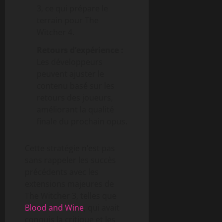
3, ce qui prépare le
terrain pour The
Witcher 4.
Retours d’expérience :
Les développeurs
peuvent ajuster le
contenu basé sur les
retours des joueurs,
améliorant la qualité
finale du prochain opus.
Cette stratégie n’est pas
sans rappeler les succès
précédents avec les
extensions majeures de
The Witcher 3, telles que
Blood and Wine
, qui avait
conquis la critique et les