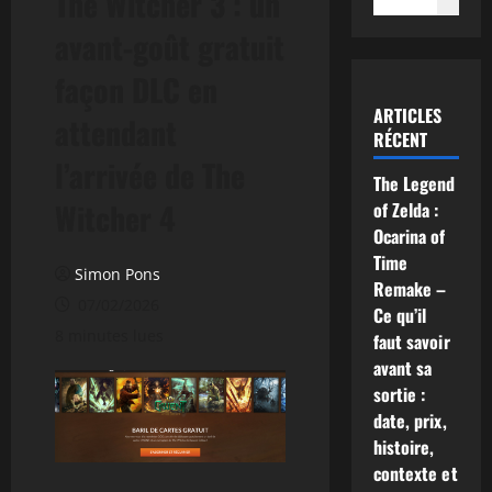
The Witcher 3 : un
avant-goût gratuit
façon DLC en
ARTICLES
attendant
RÉCENT
l’arrivée de The
The Legend
Witcher 4
of Zelda :
Ocarina of
Time
Simon Pons
Remake –
07/02/2026
Ce qu’il
8 minutes lues
faut savoir
avant sa
sortie :
date, prix,
histoire,
contexte et