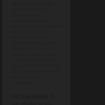
dans la trame narrative
existante, offrant une
contextualisation
supplémentaire des
événements liés à Geralt de
Riv. Ce DLC gratuit est
conçu pour enrichir
l’expérience sans toutefois
fragmenter l’histoire
principale, facilitant ainsi
son adoption même par
ceux qui n’auraient exploré
que superficiellement The
Witcher 3 jusqu’à
maintenant.
Des mécaniques de
jeu affinées et une