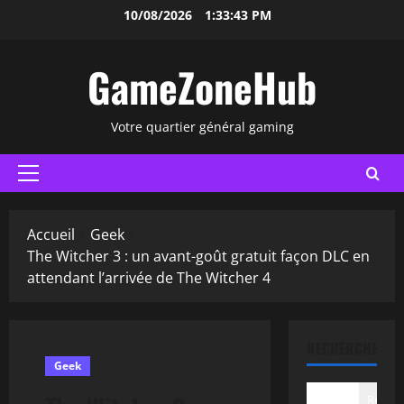
Aller
10/08/2026
1:33:44 PM
au
contenu
GameZoneHub
Votre quartier général gaming
Menu
principal
Accueil
Geek
The Witcher 3 : un avant-goût gratuit façon DLC en
attendant l’arrivée de The Witcher 4
RECHERCHER
Geek
Recher