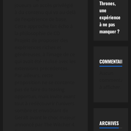
Thrones,
joueurs un accès privilégié
une
à du contenu qui va au-delà
expérience
de l’expérience de base.
à ne pas
Cette approche fait écho à
manquer ?
la philosophie de CD
Projekt de proposer des
expériences riches et
généreuses, à l’image de ce
COMMENTAIRE
qui avait été réalisé avec les
extensions précédentes.
Aucun
Par ailleurs, cette
commentaire
proposition ne se contente
à afficher.
pas de faire du teasing
opportun, mais invite avant
tout à redécouvrir l’univers
sombre et envoûtant de
Geralt avant le choc majeur
ARCHIVES
annoncé par The Witcher 4.