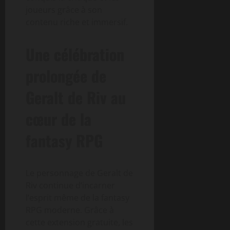
joueurs grâce à son
contenu riche et immersif.
Une célébration
prolongée de
Geralt de Riv au
cœur de la
fantasy RPG
Le personnage de Geralt de
Riv continue d’incarner
l’esprit même de la fantasy
RPG moderne. Grâce à
cette extension gratuite, les