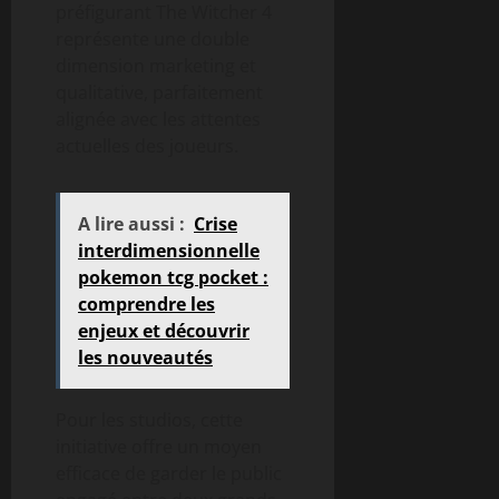
préfigurant The Witcher 4
représente une double
dimension marketing et
qualitative, parfaitement
alignée avec les attentes
actuelles des joueurs.
A lire aussi :
Crise
interdimensionnelle
pokemon tcg pocket :
comprendre les
enjeux et découvrir
les nouveautés
Pour les studios, cette
initiative offre un moyen
efficace de garder le public