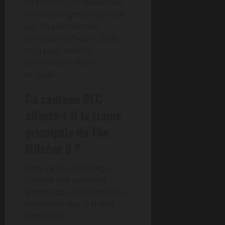
Le contenu est disponible
en téléchargement gratuit
sur les plateformes
principales (Steam, GOG,
etc.) pour tous les
possesseurs du jeu
original.
Ce contenu DLC
affecte-t-il la trame
principale de The
Witcher 3 ?
Non, ce DLC est conçu
comme une aventure
annexe qui complète mais
ne modifie pas la trame
principale.