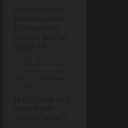
Les améliorations
présentes dans ce
DLC seront-elles
intégrées dans The
Witcher 4 ?
Certaines optimisations de
gameplay et mécaniques
sont testées via ce contenu
et seront adaptées pour le
prochain opus.
Le DLC gratuit est-il
accessible aux
nouveaux joueurs ?