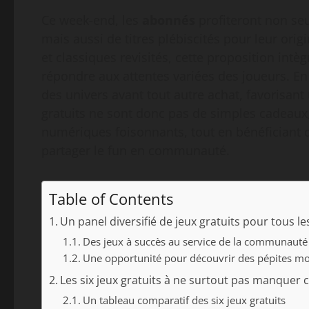
Ce week-end, les
abonnés
profiteront non seu
mais aussi de titres plébiscités pour leur orig
et classiques revisités, cette proposition int
répondre aux attentes variées des joueurs. En
des univers avant tout autre achat, favorisant
gratuits ne sont donc pas de simples cadeaux
numériques foisonnants, tout en bénéficiant d’
partager le fun en communauté.
Table of Contents
Un panel diversifié de jeux gratuits pour tous 
Des jeux à succès au service de la communauté
Une opportunité pour découvrir des pépites m
Les six jeux gratuits à ne surtout pas manquer
Un tableau comparatif des six jeux gratuits