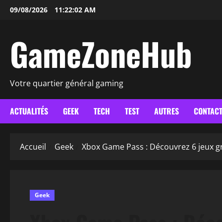
Aller
09/08/2026
11:22:03 AM
au
contenu
GameZoneHub
Votre quartier général gaming
ACTUALITÉS
GEEK
TECH
TEST
AUTRES
CONTAC
Accueil
Geek
Xbox Game Pass : Découvrez 6 jeux g
Geek