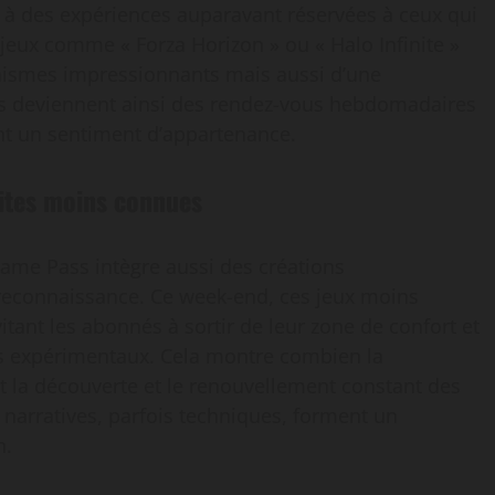
à des expériences auparavant réservées à ceux qui
s jeux comme « Forza Horizon » ou « Halo Infinite »
hismes impressionnants mais aussi d’une
 deviennent ainsi des rendez-vous hebdomadaires
nt un sentiment d’appartenance.
ites moins connues
Game Pass intègre aussi des créations
reconnaissance. Ce week-end, ces jeux moins
vitant les abonnés à sortir de leur zone de confort et
us expérimentaux. Cela montre combien la
t la découverte et le renouvellement constant des
 narratives, parfois techniques, forment un
n.