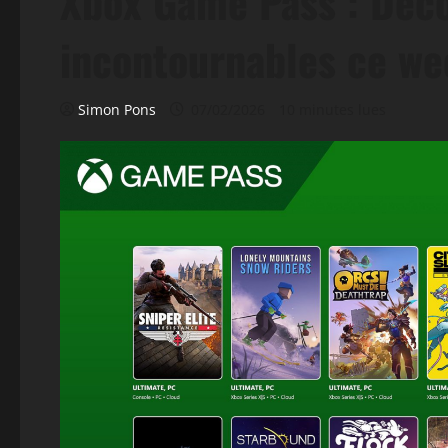
Xbox Game Pass : Déco
incontournables ce we
Simon Pons
07/02/2026
10 minutes lues