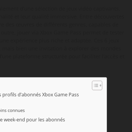
lement d’une sélection de jeux vidéo captivants,
inalité et leur qualité immersive. Entre découvertes
ègre des œuvres de différents genres, capables de
 outre, jouer via Xbox Game Pass permet de tester
 une expérience plus riche et adaptée. Ces 6 jeux
, mais bien une invitation à explorer des mondes
une plateforme structurée pour faciliter l’accès et
les profils d’abonnés Xbox Game Pass
oins connues
 ce week-end pour les abonnés