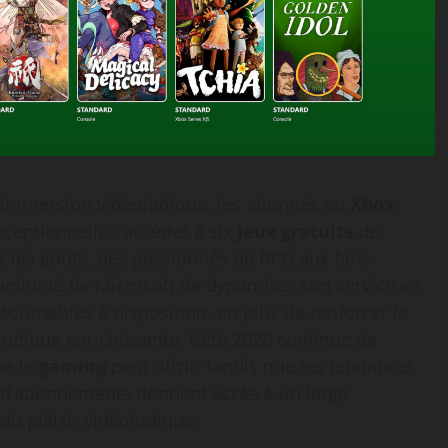
t immersion vidéoludique, les abonnés au
Xbox
xceptionnelle : accéder à six
jeux gratuits
de
us les goûts, des passionnés de RPG aux fans
la volonté de Microsoft de dynamiser son service en
ntournables à disposition, en plus de renforcer la
dique enrichissante. L’été 2026 continue de
ue le
gaming
peut offrir, tandis que les tendances
, d’abonnements donnant accès à un large
 du plaisir vidéoludique.