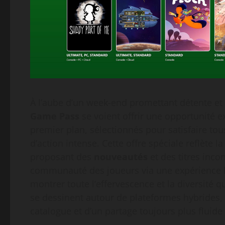
À l’aube d’un week-end promettant détente e
Game Pass
se voient offrir une opportunité e
premier plan, sélectionnés pour satisfaire to
d’action intense. Cette offre spéciale reflète 
proposant des
nouveautés
et des titres inco
communauté des joueurs via une expérience lu
montrer toute l’effervescence et la diversité q
se dessinent autour de plateformes hybrides
catalogue et d’un partage toujours plus fluide