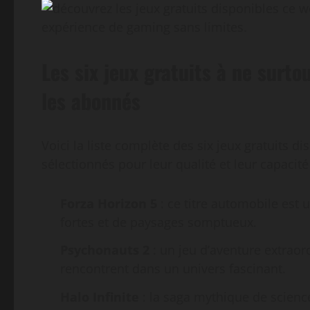
Les six jeux gratuits à ne sur
les abonnés
Voici la liste complète des six jeux gratuits
sélectionnés pour leur qualité et leur capacité 
Forza Horizon 5
: ce titre automobile est
fortes et de paysages somptueux.
Psychonauts 2
: un jeu d’aventure extraord
rencontrent dans un univers fascinant.
Halo Infinite
: la saga mythique de scienc